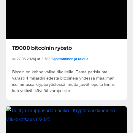
119000 bitcoinin ryöstö
📅 27.05.2026
| 👁️ 2 783
|
Sijoittaminen ja talous
Bitcoin on kehno väline rikollisille. Tämä pariskunta
varasti 4 miljardin edestä bitcoineja yhdessä maailman
isoimmassa kryptoryöstössä, mutta jäivät lopulta kiinni,
kun yrittivät käyttää varoja oike...