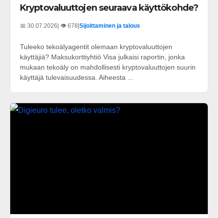
Kryptovaluuttojen seuraava käyttökohde?
📅 30.07.2026
| 👁️ 678
|
Sijoittaminen ja talous
Tuleeko tekoälyagentit olemaan kryptovaluuttojen
käyttäjiä? Maksukorttiyhtiö Visa julkaisi raportin, jonka
mukaan tekoäly on mahdollisesti kryptovaluuttojen suurin
käyttäjä tulevaisuudessa. Aiheesta ...