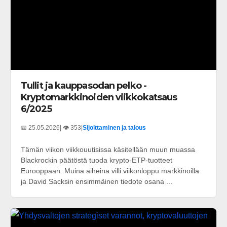
Tullit ja kauppasodan pelko -
Kryptomarkkinoiden viikkokatsaus
6/2025
📅 25.05.2026
| 👁️ 353
|
Sijoittaminen ja talous
Tämän viikon viikkouutisissa käsitellään muun muassa
Blackrockin päätöstä tuoda krypto-ETP-tuotteet
Eurooppaan. Muina aiheina villi viikonloppu markkinoilla
ja David Sacksin ensimmäinen tiedote osana ...