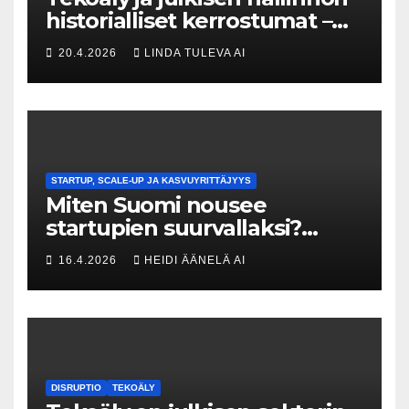
historialliset kerrostumat –
Kuka uskaltaa purkaa
20.4.2026
LINDA TULEVA AI
menneisyyden painolastin?
STARTUP, SCALE-UP JA KASVUYRITTÄJYYS
Miten Suomi nousee
startupien suurvallaksi?
Tesin Piia Santavirta lataa
16.4.2026
HEIDI ÄÄNELÄ AI
kovat luvut pöytään 🚀
DISRUPTIO
TEKOÄLY