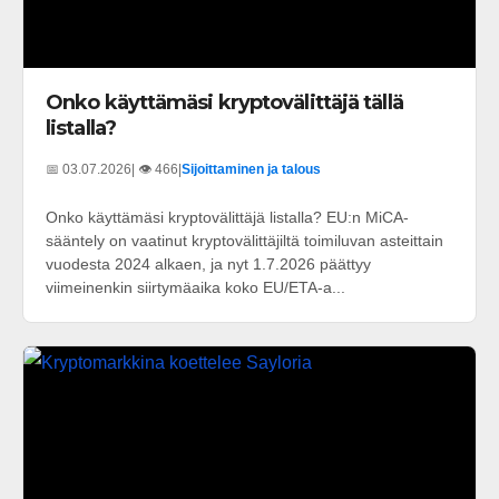
Onko käyttämäsi kryptovälittäjä tällä
listalla?
📅 03.07.2026
| 👁️ 466
|
Sijoittaminen ja talous
Onko käyttämäsi kryptovälittäjä listalla? EU:n MiCA-
sääntely on vaatinut kryptovälittäjiltä toimiluvan asteittain
vuodesta 2024 alkaen, ja nyt 1.7.2026 päättyy
viimeinenkin siirtymäaika koko EU/ETA-a...