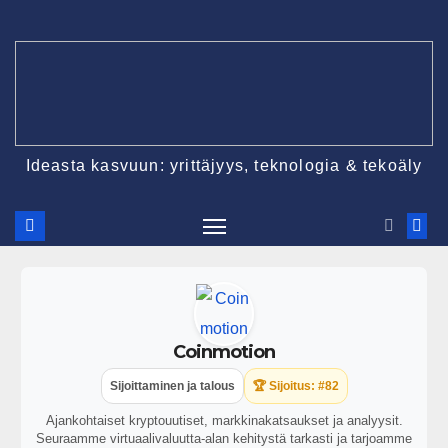
Ideasta kasvuun: yrittäjyys, teknologia & tekoäly
Coinmotion
Sijoittaminen ja talous
🏆 Sijoitus: #82
Ajankohtaiset kryptouutiset, markkinakatsaukset ja analyysit.
Seuraamme virtuaalivaluutta-alan kehitystä tarkasti ja tarjoamme