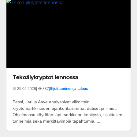
Tekoälykryptot lennossa
📅 25.05.2026
| 👁️ 887
|
Sijoittaminen ja talous
Pessi, Ilari ja Aave analysoivat viikoittain
kryptomarkkinoiden ajankohtaisimmat uutiset ja ilmiöt.
Ohjelmassa käydään läpi markkinan kehitystä, sijoittajien
tunnelmia sekä merkittävimpiä tapahtumia, ...