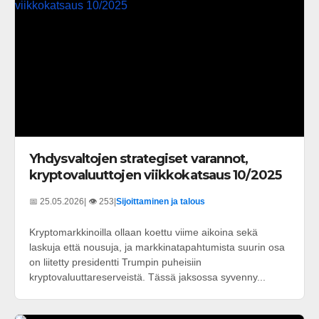
Yhdysvaltojen strategiset varannot,
kryptovaluuttojen viikkokatsaus 10/2025
📅 25.05.2026
| 👁️ 253
|
Sijoittaminen ja talous
Kryptomarkkinoilla ollaan koettu viime aikoina sekä
laskuja että nousuja, ja markkinatapahtumista suurin osa
on liitetty presidentti Trumpin puheisiin
kryptovaluuttareserveistä. Tässä jaksossa syvenny...