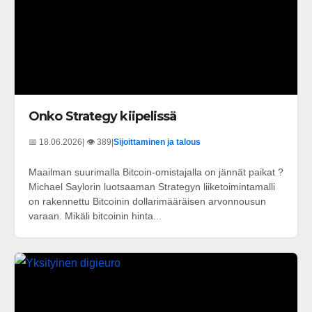
Onko Strategy kiipelissä
📅 18.06.2026
| 👁️ 389
|
Sijoittaminen ja talous
Maailman suurimalla Bitcoin-omistajalla on jännät paikat ?
Michael Saylorin luotsaaman Strategyn liiketoimintamalli
on rakennettu Bitcoinin dollarimääräisen arvonnousun
varaan. Mikäli bitcoinin hinta...