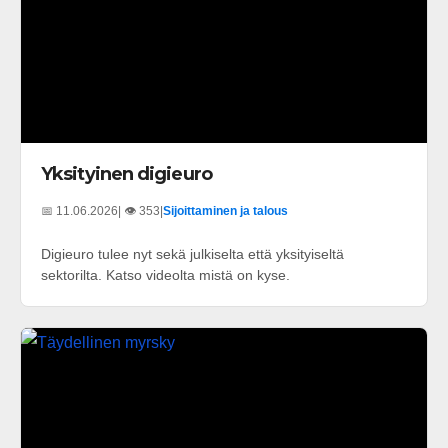
Yksityinen digieuro
📅 11.06.2026
| 👁️ 353
|
Sijoittaminen ja talous
Digieuro tulee nyt sekä julkiselta että yksityiseltä
sektorilta. Katso videolta mistä on kyse.