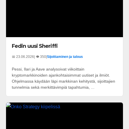
Fedin uusi Sheriffi
📅 23.06.2026
| 👁️ 350
|
Sijoittaminen ja talous
Pessi, Ilari ja Aave analysoivat viikoittain
kryptomarkkinoiden ajankohtaisimmat uutiset ja ilmiöt.
Ohjelmassa käydään läpi markkinan kehitystä, sijoittajien
tunnelmia sekä merkittävimpiä tapahtumia, ...