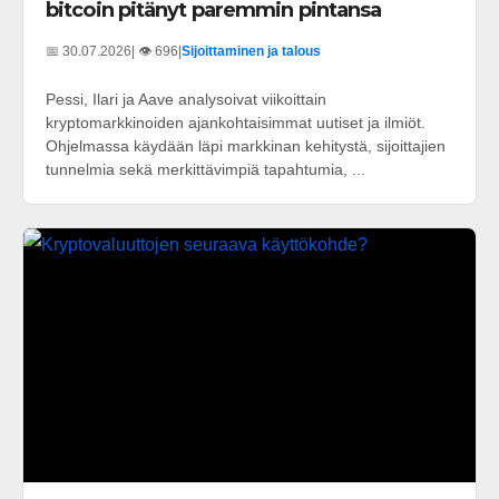
bitcoin pitänyt paremmin pintansa
📅 30.07.2026
| 👁️ 696
|
Sijoittaminen ja talous
Pessi, Ilari ja Aave analysoivat viikoittain
kryptomarkkinoiden ajankohtaisimmat uutiset ja ilmiöt.
Ohjelmassa käydään läpi markkinan kehitystä, sijoittajien
tunnelmia sekä merkittävimpiä tapahtumia, ...