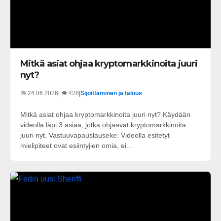
Mitkä asiat ohjaa kryptomarkkinoita juuri
nyt?
📅 24.06.2026
| 👁️ 428
|
Sijoittaminen ja talous
Mitkä asiat ohjaa kryptomarkkinoita juuri nyt? Käydään
videolla läpi 3 asiaa, jotka ohjaavat kryptomarkkinoita
juuri nyt. Vastuuvapauslauseke: Videolla esitetyt
mielipiteet ovat esiintyjien omia, ei...