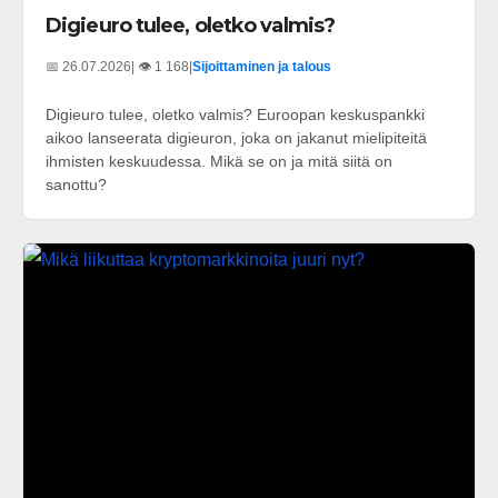
Digieuro tulee, oletko valmis?
📅 26.07.2026
| 👁️ 1 168
|
Sijoittaminen ja talous
Digieuro tulee, oletko valmis? Euroopan keskuspankki
aikoo lanseerata digieuron, joka on jakanut mielipiteitä
ihmisten keskuudessa. Mikä se on ja mitä siitä on
sanottu?