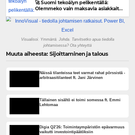
🚀 Suomi tekoälyn pelikentällä:
Olemmeko vain maksavia asiakkaita
vai rakennammeko tulevaisuuden
gigatehtaan?
Visualisoi. Ymmärrä. Johda. Tarvitsetko apua tiedolla
johtamisessa? Ota yhteyttä
Muuta aiheesta: Sijoittaminen ja talous
Näissä tilanteissa teet varmat rahat pörssistä -
arbitraasitilanteet ft. Jani Järvinen
Tällainen sisältö ei toimi somessa ft. Emmi
Lehtomaa
Digia Q2'26: Toimintaympäristön epävarmuus
vaikutti investointipäätöksiin