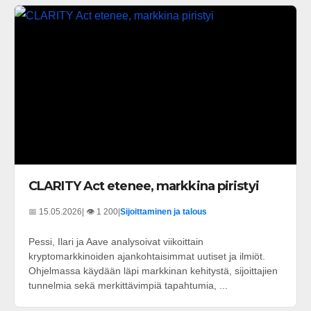
CLARITY Act etenee, markkina piristyi
📅 15.05.2026
| 👁️ 1 200
|
Sijoittaminen ja talous
Pessi, Ilari ja Aave analysoivat viikoittain
kryptomarkkinoiden ajankohtaisimmat uutiset ja ilmiöt.
Ohjelmassa käydään läpi markkinan kehitystä, sijoittajien
tunnelmia sekä merkittävimpiä tapahtumia, ...