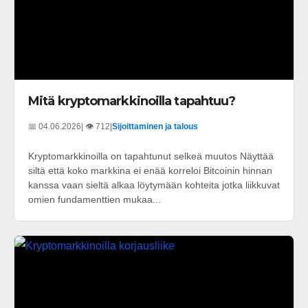
Mitä kryptomarkkinoilla tapahtuu?
📅 04.06.2026
| 👁️ 712
|
Sijoittaminen ja talous
Kryptomarkkinoilla on tapahtunut selkeä muutos Näyttää
siltä että koko markkina ei enää korreloi Bitcoinin hinnan
kanssa vaan sieltä alkaa löytymään kohteita jotka liikkuvat
omien fundamenttien mukaa...