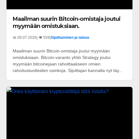
Maailman suurin Bitcoin-omistaja joutui
myymään omistuksiaan.
📅 09.07.2026
| 👁️ 559
|
Sijoittaminen ja talous
Maailman suurin Bitcoin-omistaja joutui myymään
omistuksiaan. Bitcoin-varanto yhtiö Strategy joutui
myymään bitcoinejaan rahoittaakseen omien
rahoitustuotteiden osinkoja. Sijoittajan kannalta nyt täy...