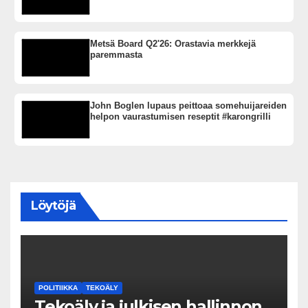
Metsä Board Q2'26: Orastavia merkkejä
paremmasta
John Boglen lupaus peittoaa somehuijareiden
helpon vaurastumisen reseptit #karongrilli
Löytöjä
POLITIIKKA
TEKOÄLY
Tekoäly ja julkisen hallinnon