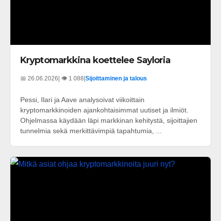
Kryptomarkkina koettelee Sayloria
📅 26.06.2026
| 👁️ 1 088
|
Sijoittaminen ja talous
Pessi, Ilari ja Aave analysoivat viikoittain
kryptomarkkinoiden ajankohtaisimmat uutiset ja ilmiöt.
Ohjelmassa käydään läpi markkinan kehitystä, sijoittajien
tunnelmia sekä merkittävimpiä tapahtumia, ...