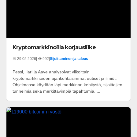
Kryptomarkkinoilla korjausliike
📅 29.05.2026
| 👁️ 992
|
Sijoittaminen ja talous
Pessi, Ilari ja Aave analysoivat viikoittain
kryptomarkkinoiden ajankohtaisimmat uutiset ja ilmiöt.
Ohjelmassa käydään läpi markkinan kehitystä, sijoittajien
tunnelmia sekä merkittävimpiä tapahtumia, ...