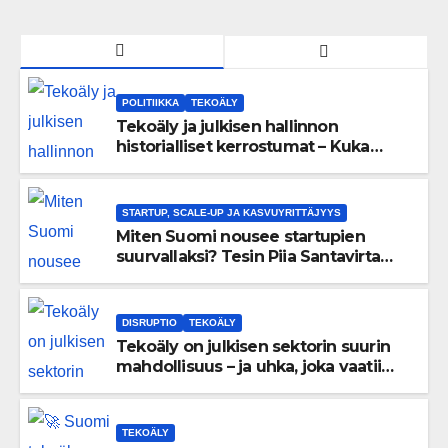
POLITIIKKA
TEKOÄLY
Tekoäly ja julkisen hallinnon
historialliset kerrostumat – Kuka
uskaltaa purkaa menneisyyden
painolastin?
STARTUP, SCALE-UP JA KASVUYRITTÄJYYS
Miten Suomi nousee startupien
suurvallaksi? Tesin Piia Santavirta
lataa kovat luvut pöytään 🚀
DISRUPTIO
TEKOÄLY
Tekoäly on julkisen sektorin suurin
mahdollisuus – ja uhka, joka vaatii
välittömiä tekoja
TEKOÄLY