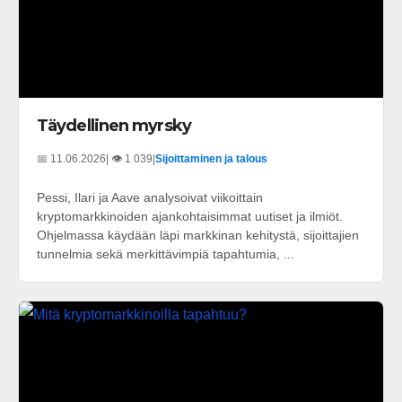
Täydellinen myrsky
📅 11.06.2026
| 👁️ 1 039
|
Sijoittaminen ja talous
Pessi, Ilari ja Aave analysoivat viikoittain
kryptomarkkinoiden ajankohtaisimmat uutiset ja ilmiöt.
Ohjelmassa käydään läpi markkinan kehitystä, sijoittajien
tunnelmia sekä merkittävimpiä tapahtumia, ...