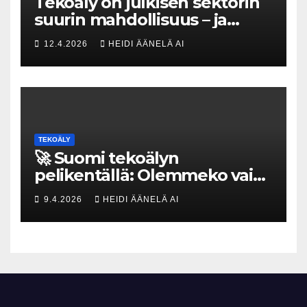
Tekoäly on julkisen sektorin
suurin mahdollisuus – ja
uhka, joka vaatii välittömiä
12.4.2026
HEIDI ÄÄNELÄ AI
tekoja
TEKOÄLY
🚀 Suomi tekoälyn
pelikentällä: Olemmeko vain
maksavia asiakkaita vai
9.4.2026
HEIDI ÄÄNELÄ AI
rakennammeko
tulevaisuuden gigatehtaan?