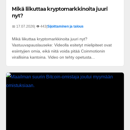
Mikä liikuttaa kryptomarkkinoita juuri
nyt?
📅 17.07.2026
| 👁️ 443
|
Sijoittaminen ja talous
Mikä liikuttaa kryptomarkkinoita juuri nyt?
Vastuuvapauslauseke: Videolla esitetyt mielipiteet ovat
esiintyjien omia, eikä niitä voida pitää Coinmotionin
virallisina kantoina. Video on tehty opetusta...