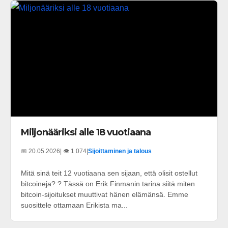
Miljonääriksi alle 18 vuotiaana
📅 20.05.2026
| 👁️ 1 074
|
Sijoittaminen ja talous
Mitä sinä teit 12 vuotiaana sen sijaan, että olisit ostellut
bitcoineja? ? Tässä on Erik Finmanin tarina siitä miten
bitcoin-sijoitukset muuttivat hänen elämänsä. Emme
suosittele ottamaan Erikista ma...