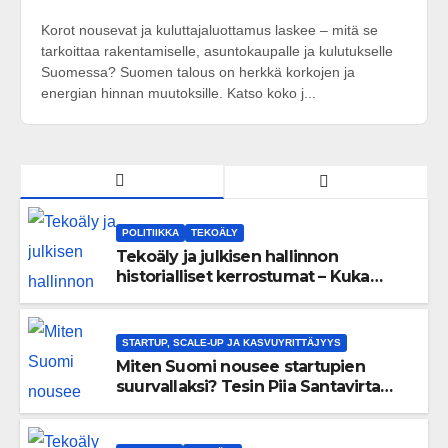
Korot nousevat ja kuluttajaluottamus laskee – mitä se
tarkoittaa rakentamiselle, asuntokaupalle ja kulutukselle
Suomessa? Suomen talous on herkkä korkojen ja
energian hinnan muutoksille. Katso koko j...
POLITIIKKA
TEKOÄLY
Tekoäly ja julkisen hallinnon
historialliset kerrostumat – Kuka
uskaltaa purkaa menneisyyden
painolastin?
STARTUP, SCALE-UP JA KASVUYRITTÄJYYS
Miten Suomi nousee startupien
suurvallaksi? Tesin Piia Santavirta
lataa kovat luvut pöytään 🚀