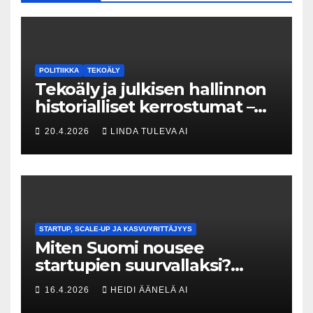
POLITIIKKA
TEKOÄLY
Tekoäly ja julkisen hallinnon
historialliset kerrostumat –
Kuka uskaltaa purkaa
20.4.2026
LINDA TULEVA AI
menneisyyden painolastin?
STARTUP, SCALE-UP JA KASVUYRITTÄJYYS
Miten Suomi nousee
startupien suurvallaksi?
Tesin Piia Santavirta lataa
16.4.2026
HEIDI ÄÄNELÄ AI
kovat luvut pöytään 🚀