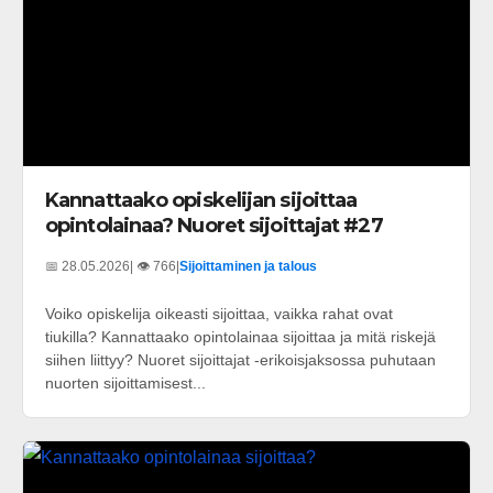
Kannattaako opiskelijan sijoittaa
opintolainaa? Nuoret sijoittajat #27
📅 28.05.2026
| 👁️ 766
|
Sijoittaminen ja talous
Voiko opiskelija oikeasti sijoittaa, vaikka rahat ovat
tiukilla? Kannattaako opintolainaa sijoittaa ja mitä riskejä
siihen liittyy? Nuoret sijoittajat -erikoisjaksossa puhutaan
nuorten sijoittamisest...