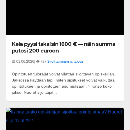
Kela pyysi takaisin 1600 € — näin summa
putosi 200 euroon
📅 01.06.2026
| 👁️ 787
|
Sijoittaminen ja talous
Opintotuen tulorajat voivat yllättää sijoittavan opiskelijan.
Jaksossa käydään läpi, miten sijoitukset voivat vaikuttaa
opintotukeen ja opintotuen asumislisään. ? Katso koko
jakso: Nuoret sijoittajat...