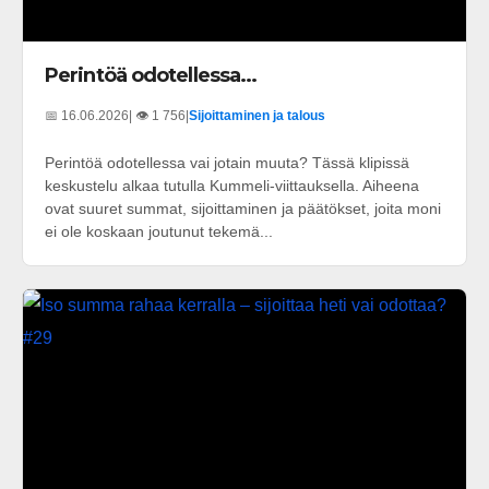
Perintöä odotellessa...
📅 16.06.2026
| 👁️ 1 756
|
Sijoittaminen ja talous
Perintöä odotellessa vai jotain muuta? Tässä klipissä
keskustelu alkaa tutulla Kummeli-viittauksella. Aiheena
ovat suuret summat, sijoittaminen ja päätökset, joita moni
ei ole koskaan joutunut tekemä...