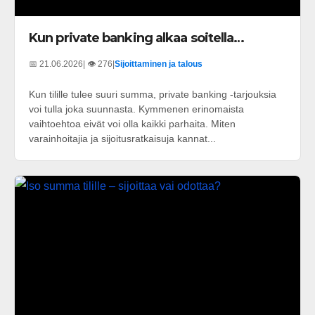
Kun private banking alkaa soitella…
📅 21.06.2026
| 👁️ 276
|
Sijoittaminen ja talous
Kun tilille tulee suuri summa, private banking -tarjouksia
voi tulla joka suunnasta. Kymmenen erinomaista
vaihtoehtoa eivät voi olla kaikki parhaita. Miten
varainhoitajia ja sijoitusratkaisuja kannat...