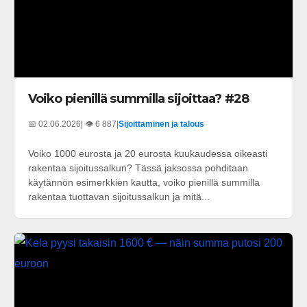
Voiko pienillä summilla sijoittaa? #28
📅 02.06.2026
| 👁️ 6 887
|
Sijoittaminen ja talous
Voiko 1000 eurosta ja 20 eurosta kuukaudessa oikeasti
rakentaa sijoitussalkun? Tässä jaksossa pohditaan
käytännön esimerkkien kautta, voiko pienillä summilla
rakentaa tuottavan sijoitussalkun ja mitä...