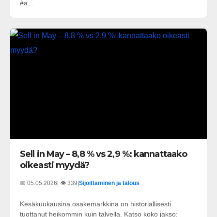
#a...
Sell in May – 8,8 % vs 2,9 %: kannattaako
oikeasti myydä?
📅 05.05.2026
| 👁️ 339
|
Sijoittaminen ja talous
Kesäkuukausina osakemarkkina on historiallisesti
tuottanut heikommin kuin talvella. Katso koko jakso: