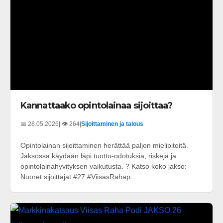
Kannattaako opintolainaa sijoittaa?
📅 28.05.2026
| 👁️ 264
|
Sijoittaminen ja talous
Opintolainan sijoittaminen herättää paljon mielipiteitä.
Jaksossa käydään läpi tuotto-odotuksia, riskejä ja
opintolainahyvityksen vaikutusta. ? Katso koko jakso:
Nuoret sijoittajat #27 #ViisasRahap...