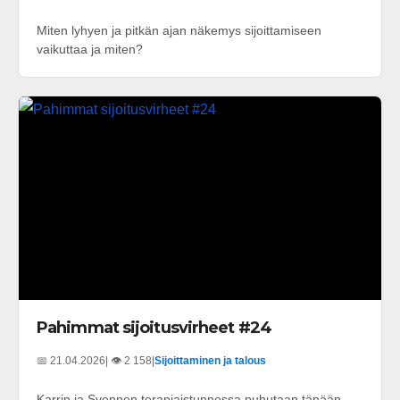
Miten lyhyen ja pitkän ajan näkemys sijoittamiseen
vaikuttaa ja miten?
Pahimmat sijoitusvirheet #24
📅 21.04.2026
| 👁️ 2 158
|
Sijoittaminen ja talous
Karrin ja Svennen terapiaistunnossa puhutaan tänään