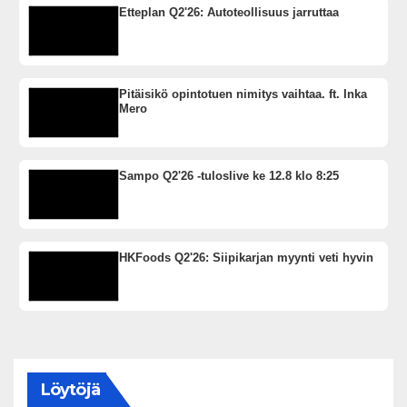
Etteplan Q2'26: Autoteollisuus jarruttaa
Pitäisikö opintotuen nimitys vaihtaa. ft. Inka
Mero
Sampo Q2'26 -tuloslive ke 12.8 klo 8:25
HKFoods Q2'26: Siipikarjan myynti veti hyvin
Löytöjä