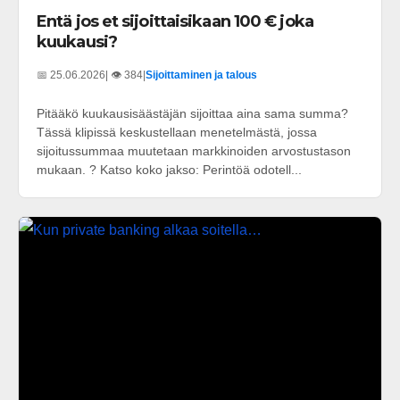
Entä jos et sijoittaisikaan 100 € joka
kuukausi?
📅 25.06.2026
| 👁️ 384
|
Sijoittaminen ja talous
Pitääkö kuukausisäästäjän sijoittaa aina sama summa?
Tässä klipissä keskustellaan menetelmästä, jossa
sijoitussummaa muutetaan markkinoiden arvostustason
mukaan. ? Katso koko jakso: Perintöä odotell...