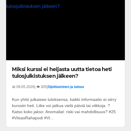
Miksi kurssi ei heijasta uutta tietoa heti
tulosjulkistuksen jälkeen?
📅 09.05.2026
| 👁️ 305
|
Sijoittaminen ja talous
Kun yhtiö julkaisee tuloksensa, kaikki informaatio ei siirry
kurssiin heti. Liike voi jatkua vielä päiviä tai viikkoja. ?
Katso koko jakso: Anomaliat: riski vai mahdollisuus? #25
#ViisasRahapodi #Vi...