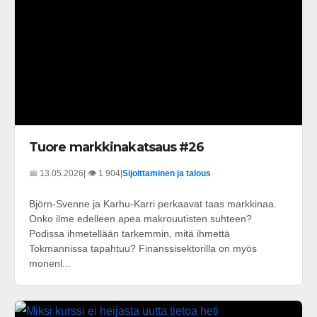
Tuore markkinakatsaus #26
📅 13.05.2026
| 👁️ 1 904
|
Sijoittaminen ja talous
Björn-Svenne ja Karhu-Karri perkaavat taas markkinaa.
Onko ilme edelleen apea makrouutisten suhteen?
Podissa ihmetellään tarkemmin, mitä ihmettä
Tokmannissa tapahtuu? Finanssisektorilla on myös
monenl...