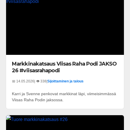
Markkinakatsaus Viisas Raha Podi JAKSO
26 #viisasrahapodi
📅 14.05.2026
| 👁️ 338
|
Sijoittaminen ja talous
Karri ja Svenne penkovat markkinat läpi, viimeisimmässä
Viisas Raha Podin jaksossa.