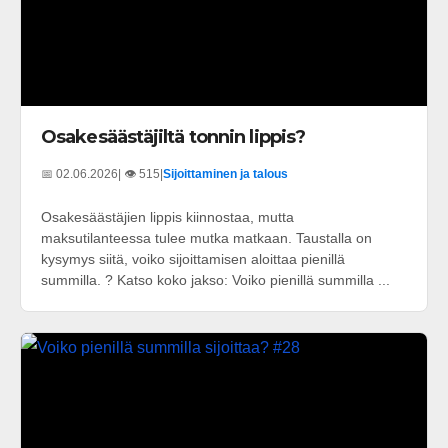
Osakesäästäjiltä tonnin lippis?
📅 02.06.2026
| 👁️ 515
|
Sijoittaminen ja talous
Osakesäästäjien lippis kiinnostaa, mutta
maksutilanteessa tulee mutka matkaan. Taustalla on
kysymys siitä, voiko sijoittamisen aloittaa pienillä
summilla. ? Katso koko jakso: Voiko pienillä summilla ...