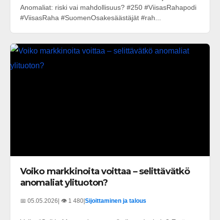
Anomaliat: riski vai mahdollisuus? #250 #ViisasRahapodi
#ViisasRaha #SuomenOsakesäästäjät #rah...
Voiko markkinoita voittaa – selittävätkö
anomaliat ylituoton?
📅 05.05.2026
| 👁️ 1 480
|
Sijoittaminen ja talous