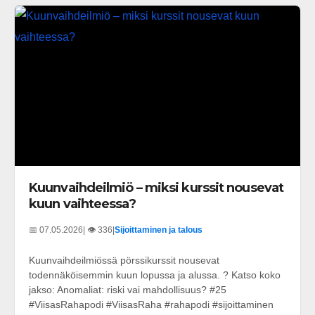
Kuunvaihdeilmiö – miksi kurssit nousevat
kuun vaihteessa?
📅 07.05.2026
| 👁️ 336
|
Sijoittaminen ja talous
Kuunvaihdeilmiössä pörssikurssit nousevat
todennäköisemmin kuun lopussa ja alussa. ? Katso koko
jakso: Anomaliat: riski vai mahdollisuus? #25
#ViisasRahapodi #ViisasRaha #rahapodi #sijoittaminen