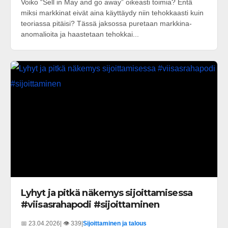
Voiko “Sell in May and go away” oikeasti toimia? Entä
miksi markkinat eivät aina käyttäydy niin tehokkaasti kuin
teoriassa pitäisi? Tässä jaksossa puretaan markkina-
anomalioita ja haastetaan tehokkai...
Lyhyt ja pitkä näkemys sijoittamisessa
#viisasrahapodi #sijoittaminen
📅 23.04.2026
| 👁️ 339
|
Sijoittaminen ja talous