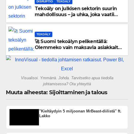
DISRUPTIO
TEKOÄLY
Tekoäly on julkisen sektorin suurin
mahdollisuus – ja uhka, joka vaatii
välittömiä tekoja
TEKOÄLY
🚀 Suomi tekoälyn pelikentällä:
Olemmeko vain maksavia asiakkaita
vai rakennammeko tulevaisuuden
gigatehtaan?
Visualisoi. Ymmärrä. Johda. Tarvitsetko apua tiedolla
johtamisessa? Ota yhteyttä
Muuta aiheesta: Sijoittaminen ja talous
"Kieltäydyin 5 miljoonan MrBeast-diilistä" ft.
Lakko