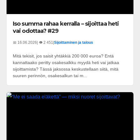
Iso summa rahaa kerralla – sijoittaa heti
vai odottaa? #29
📅 16.06.2026
| 👁️ 2 451
|
Sijoittaminen ja talous
Mitä tekisit, jos saisit yhtäkkiä 200 000 euroa? Entä
kannattaako peritty osakesalkku myydä heti vai jatkaa
sijoittamista? Tässä jaksossa keskustellaan siitä, mitä
suuren perinnön, osakesalkun tai m...