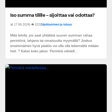
Iso summa tilille – sijoittaa vai odottaa?
📅 17.06.2026
| 👁️ 322
|
Sijoittaminen ja talous
Mitä tehdä, jos saat yhtäkkiä suuren summan rahaa
perintönä, lahjana tai omaisuutta myymällä? Joskus
ensimmäinen hyvä päätös voi olla olla tekemättä mitään
heti. ? Katso koko jakso: Perintöä odotell...