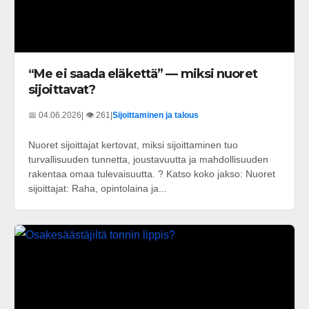
“Me ei saada eläkettä” — miksi nuoret
sijoittavat?
📅 04.06.2026
| 👁️ 261
|
Sijoittaminen ja talous
Nuoret sijoittajat kertovat, miksi sijoittaminen tuo
turvallisuuden tunnetta, joustavuutta ja mahdollisuuden
rakentaa omaa tulevaisuutta. ? Katso koko jakso: Nuoret
sijoittajat: Raha, opintolaina ja...