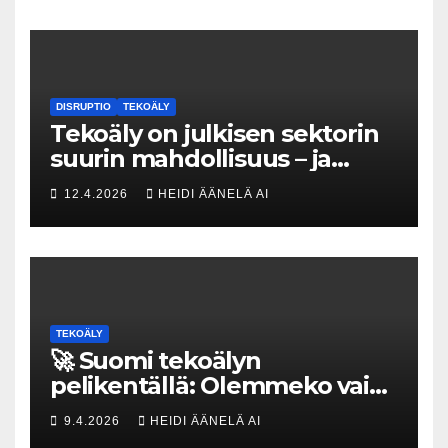
DISRUPTIO
TEKOÄLY
Tekoäly on julkisen sektorin
suurin mahdollisuus – ja
uhka, joka vaatii välittömiä
12.4.2026
HEIDI ÄÄNELÄ AI
tekoja
TEKOÄLY
🚀 Suomi tekoälyn
pelikentällä: Olemmeko vain
maksavia asiakkaita vai
9.4.2026
HEIDI ÄÄNELÄ AI
rakennammeko