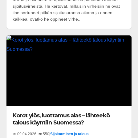
sijoitusvirheistä. He kertovat, millaisiin virheisiin he ovat
itse sortuneet pitkän sijoitusuransa aikana ja ennen
kaikkea, ovatko he oppineet virhe...
Korot ylös, luottamus alas – lähteekö
talous käyntiin Suomessa?
📅 09.04.2026
| 👁️ 550
|
Sijoittaminen ja talous