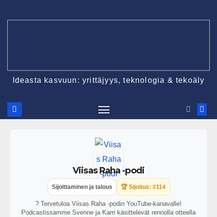
Ideasta kasvuun: yrittäjyys, teknologia & tekoäly
Viisas Raha -podi
Sijoittaminen ja talous
🏆 Sijoitus: #114
? Tervetuloa Viisas Raha -podin YouTube-kanavalle!
Podcastissamme Svenne ja Karri käsittelevät rennolla otteella