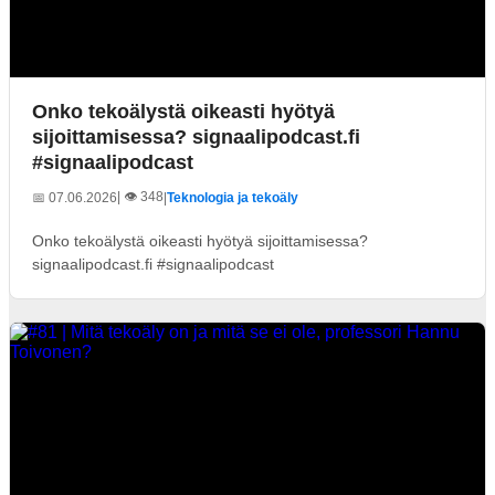
Onko tekoälystä oikeasti hyötyä
sijoittamisessa? signaalipodcast.fi
#signaalipodcast
| 👁️ 348
📅 07.06.2026
|
Teknologia ja tekoäly
Onko tekoälystä oikeasti hyötyä sijoittamisessa?
signaalipodcast.fi #signaalipodcast