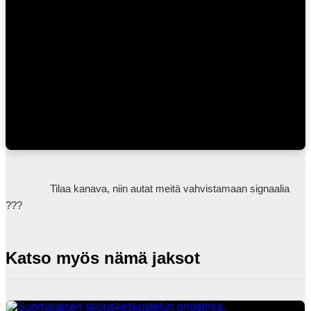
                Tilaa kanava, niin autat meitä vahvistamaan signaalia 
???            
Katso myös nämä jaksot