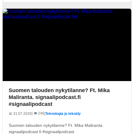
Suomen talouden nykytilanne? Ft. Mika
Maliranta. signaalipodcast.fi
#signaalipodcast
| 👁️ 246
📅 31.07.2026
|
Teknologia ja tekoäly
Suomen talouden nykytilanne? Ft. Mika Maliranta.
signaalipodcast.fi #signaalipodcast