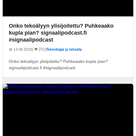
Onko tekoälyyn ylisijoitettu? Puhkeaako
kupla pian? signaalipodcast.fi
#signaalipodcast
| 👁️ 251
📅 13.06.2026
|
Teknologia ja tekoäly
Onko tekoälyyn ylisijoitettu? Puhkeaako kupla pian?
signaalipodcast.fi #signaalipodcast