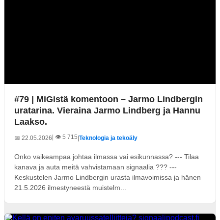
#79 | MiGistä komentoon – Jarmo Lindbergin
uratarina. Vieraina Jarmo Lindberg ja Hannu
Laakso.
| 👁️ 5 715
📅 22.05.2026
|
Teknologia ja tekoäly
Onko vaikeampaa johtaa ilmassa vai esikunnassa? --- Tilaa
kanava ja auta meitä vahvistamaan signaalia ??? ---
Keskustelen Jarmo Lindbergin urasta ilmavoimissa ja hänen
21.5.2026 ilmestyneestä muistelm...