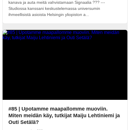
kanava ja auta meitä vahvistamaan Signaalia ??? ---
Studiossa kanssani keskustelemassa universumin
ihmeellisistä asioista Helsingin yliopiston a...
#85 | Upotamme maapallomme muoviin.
Miten meidän käy, tutkijat Maiju Lehtiniemi ja
Outi Setälä?