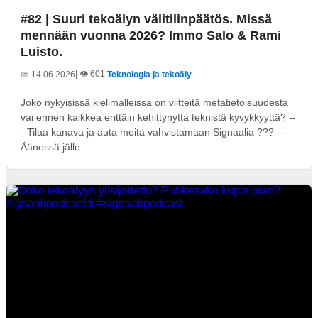
#82 | Suuri tekoälyn välitilinpäätös. Missä
mennään vuonna 2026? Immo Salo & Rami
Luisto.
| 👁️ 601
📅 14.06.2026
|
Teknologia ja tekoäly
Joko nykyisissä kielimalleissa on viitteitä metatietoisuudesta
vai ennen kaikkea erittäin kehittynyttä teknistä kyvykkyyttä? --
- Tilaa kanava ja auta meitä vahvistamaan Signaalia ??? ---
Äänessä jälle...