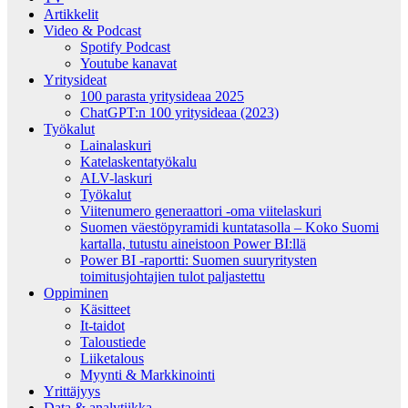
Artikkelit
Video & Podcast
Spotify Podcast
Youtube kanavat
Yritysideat
100 parasta yritysideaa 2025
ChatGPT:n 100 yritysideaa (2023)
Työkalut
Lainalaskuri
Katelaskentatyökalu
ALV-laskuri
Työkalut
Viitenumero generaattori -oma viitelaskuri
Suomen väestöpyramidi kuntatasolla – Koko Suomi
kartalla, tutustu aineistoon Power BI:llä
Power BI -raportti: Suomen suuryritysten
toimitusjohtajien tulot paljastettu
Oppiminen
Käsitteet
It-taidot
Taloustiede
Liiketalous
Myynti & Markkinointi
Yrittäjyys
Data & analytiikka