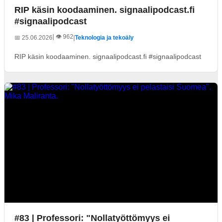
RIP käsin koodaaminen. signaalipodcast.fi
#signaalipodcast
| 👁️ 962
📅 25.06.2026
|
Teknologia ja tekoäly
RIP käsin koodaaminen. signaalipodcast.fi #signaalipodcast
#83 | Professori: "Nollatyöttömyys ei