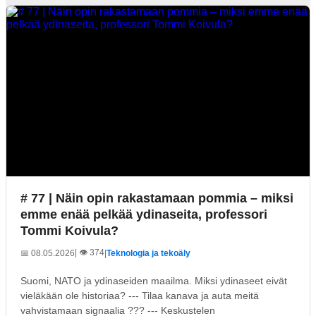
# 77 | Näin opin rakastamaan pommia – miksi
emme enää pelkää ydinaseita, professori
Tommi Koivula?
| 👁️ 374
📅 08.05.2026
|
Teknologia ja tekoäly
Suomi, NATO ja ydinaseiden maailma. Miksi ydinaseet eivät
vieläkään ole historiaa? --- Tilaa kanava ja auta meitä
vahvistamaan signaalia ??? --- Keskustelen