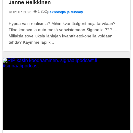
Janne Heikkinen
| 👁️ 1 352
📅 05.07.2026
|
Teknologia ja tekoäly
Hypeä vain realismia? Mihin kvanttialgoritmeja tarvitaan? ---
Tilaa kanava ja auta meitä vahvistamaan Signaalia ??? ---
Millaisia sovelluksia lähiajan kvanttitietokoneilla voidaan
tehdä? Käymme läpi k...