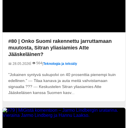
#80 | Onko Suomi rakennettu jarruttamaan
muutosta, Sitran yliasiamies Atte
Jääskeläinen?
| 👁️ 564
📅 28.05.2026
|
Teknologia ja tekoäly
"Jokainen syntyvä sukupolvi on 40 prosenttia pienempi kuin
edellinen." --- Tilaa kanava ja auta meitä vahvistamaan
signaalia ??? --- Keskustelen Sitran yliasiamies Atte
Jääskeläisen kanssa Suomen kasv...