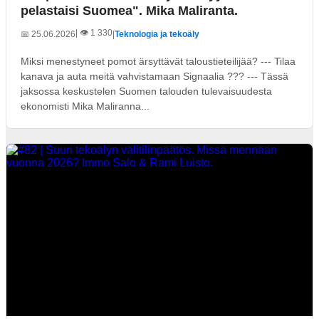
pelastaisi Suomea". Mika Maliranta.
| 👁️ 1 330
📅 25.06.2026
|
Teknologia ja tekoäly
Miksi menestyneet pomot ärsyttävät taloustieteilijää? --- Tilaa
kanava ja auta meitä vahvistamaan Signaalia ??? --- Tässä
jaksossa keskustelen Suomen talouden tulevaisuudesta
ekonomisti Mika Maliranna...