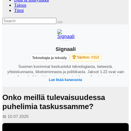
Talous
Tiimi
Signaali
🏆 Sijoitus: #112
Teknologia ja tekoäly
Suomen kovimmat keskustelut teknologiasta, tieteestä,
yhteiskunnasta, liiketoiminnasta ja politiikasta. Jaksot 1-22 ovat vain
audiona, kaikki näitä uusimmat ovat videona. Juontajana toimii
Lue lisää kanavasta
George Lapinlampi.
Onko meillä tulevaisuudessa
puhelimia taskussamme?
📅 10.07.2025