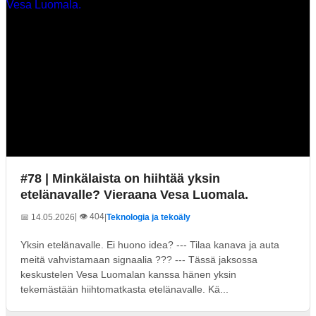
#78 | Minkälaista on hiihtää yksin
etelänavalle? Vieraana Vesa Luomala.
| 👁️ 404
📅 14.05.2026
|
Teknologia ja tekoäly
Yksin etelänavalle. Ei huono idea? --- Tilaa kanava ja auta
meitä vahvistamaan signaalia ??? --- Tässä jaksossa
keskustelen Vesa Luomalan kanssa hänen yksin
tekemästään hiihtomatkasta etelänavalle. Kä...