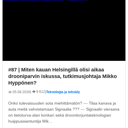
#87 | Miten kauan Helsingillä olisi aikaa
drooniparvin iskussa, tutkimusjohtaja Mikko
Hyppönen?
| 👁️ 9 612
📅 05.08.2026
|
Teknologia ja tekoäly
Onko tulevaisuuden sota miehittämätön? --- Tilaa kanava ja
auta meitä vahvistamaan Signaalia ??? --- Signaalin vieraana
on tietoturva-alan konkari sekä droonitorjuntateknologian
huippuasiantuntija Mik...