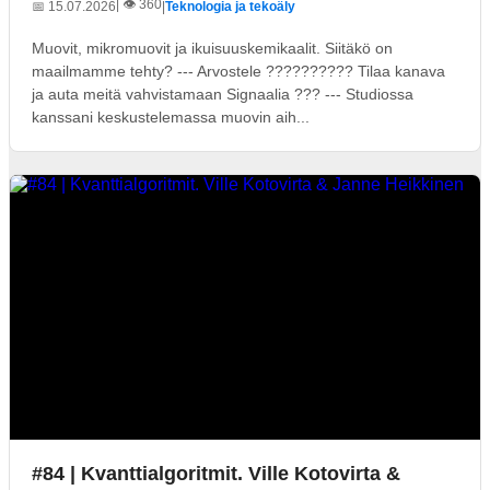
| 👁️ 360
📅 15.07.2026
|
Teknologia ja tekoäly
Muovit, mikromuovit ja ikuisuuskemikaalit. Siitäkö on
maailmamme tehty? --- Arvostele ?????????? Tilaa kanava
ja auta meitä vahvistamaan Signaalia ??? --- Studiossa
kanssani keskustelemassa muovin aih...
#84 | Kvanttialgoritmit. Ville Kotovirta &