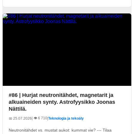
#86 | Hurjat neutronitähdet, magnetarit ja
alkuaineiden synty. Astrofyysikko Joonas
Nättilä.
| 👁️ 6 710
📅 25.07.2026
|
Teknologia ja tekoäly
Neutronitähdet vs. mustat aukot: kummat vie? --- Tilaa