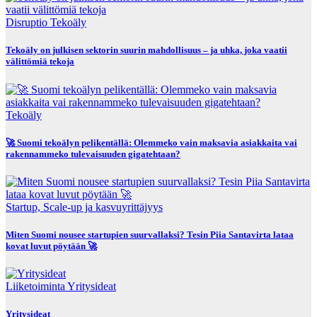
Disruptio
Tekoäly
Tekoäly on julkisen sektorin suurin mahdollisuus – ja uhka, joka vaatii
välittömiä tekoja
Tekoäly
🚀 Suomi tekoälyn pelikentällä: Olemmeko vain maksavia asiakkaita vai
rakennammeko tulevaisuuden gigatehtaan?
Startup, Scale-up ja kasvuyrittäjyys
Miten Suomi nousee startupien suurvallaksi? Tesin Piia Santavirta lataa
kovat luvut pöytään 🚀
Liiketoiminta
Yritysideat
Yritysideat