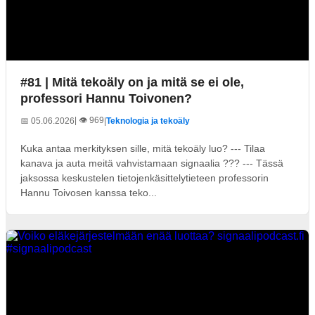
#81 | Mitä tekoäly on ja mitä se ei ole,
professori Hannu Toivonen?
| 👁️ 969
📅 05.06.2026
|
Teknologia ja tekoäly
Kuka antaa merkityksen sille, mitä tekoäly luo? --- Tilaa
kanava ja auta meitä vahvistamaan signaalia ??? --- Tässä
jaksossa keskustelen tietojenkäsittelytieteen professorin
Hannu Toivosen kanssa teko...