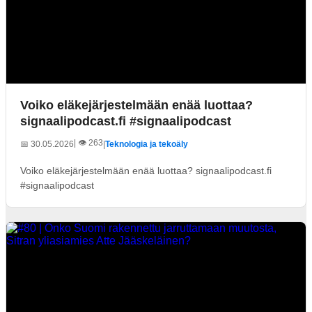
Voiko eläkejärjestelmään enää luottaa?
signaalipodcast.fi #signaalipodcast
| 👁️ 263
📅 30.05.2026
|
Teknologia ja tekoäly
Voiko eläkejärjestelmään enää luottaa? signaalipodcast.fi
#signaalipodcast