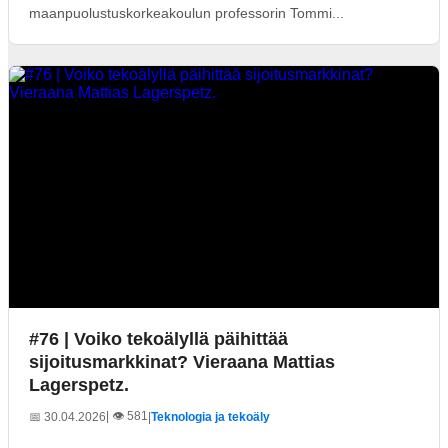
maanpuolustuskorkeakoulun professorin Tommi...
#76 | Voiko tekoälyllä päihittää
sijoitusmarkkinat? Vieraana Mattias
Lagerspetz.
| 👁️ 581
📅 30.04.2026
|
Teknologia ja tekoäly