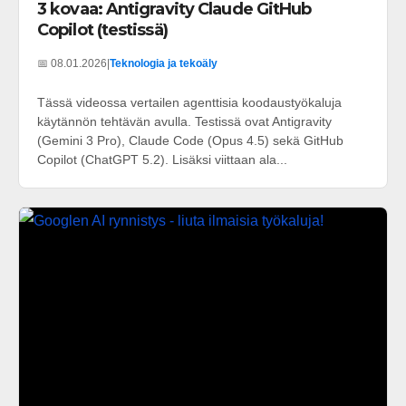
3 kovaa: Antigravity Claude GitHub
Copilot (testissä)
📅 08.01.2026
|
Teknologia ja tekoäly
Tässä videossa vertailen agenttisia koodaustyökaluja
käytännön tehtävän avulla. Testissä ovat Antigravity
(Gemini 3 Pro), Claude Code (Opus 4.5) sekä GitHub
Copilot (ChatGPT 5.2). Lisäksi viittaan ala...