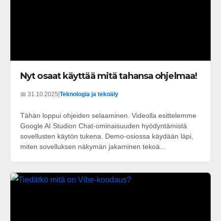
Nyt osaat käyttää mitä tahansa ohjelmaa!
📅 31.10.2025
|
Teknologia ja tekoäly
Tähän loppui ohjeiden selaaminen. Videolla esittelemme
Google AI Studion Chat-ominaisuuden hyödyntämistä
sovellusten käytön tukena. Demo-osiossa käydään läpi,
miten sovelluksen näkymän jakaminen tekoä...