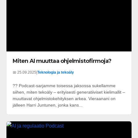
Miten AI muuttaa ohjelmistofirmoja?
📅 25.09.2025
|
Teknologia ja tekoäly
?? Podcast-sarjamme toisessa jaksossa sukellamme
siihen, miten tekoäly – erityisesti generatiiviset kielimallit –
muuttavat ohjelmistokehityksen arkea. Vieraanani on
jälleen Harri Juntunen, jonka kans...