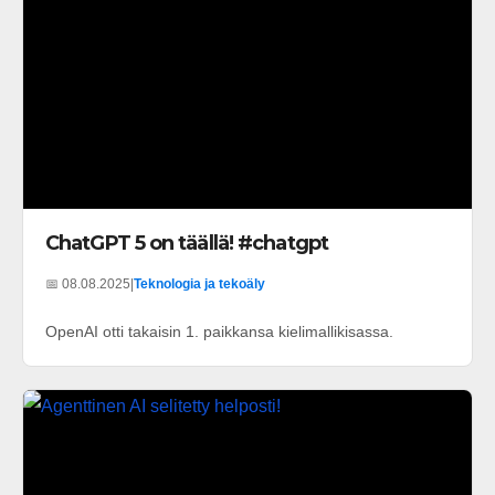
ChatGPT 5 on täällä! #chatgpt
📅 08.08.2025
|
Teknologia ja tekoäly
OpenAI otti takaisin 1. paikkansa kielimallikisassa.