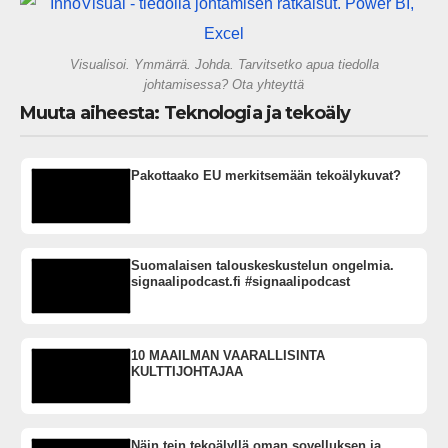
gigatehtaan?
Visualisoi. Ymmärrä. Johda. Tarvitsetko apua tiedolla
johtamisessa? Ota yhteyttä
Muuta aiheesta: Teknologia ja tekoäly
Pakottaako EU merkitsemään tekoälykuvat?
Suomalaisen talouskeskustelun ongelmia.
signaalipodcast.fi #signaalipodcast
10 MAAILMAN VAARALLISINTA
KULTTIJOHTAJAA
Näin tein tekoälyllä oman sovelluksen ja