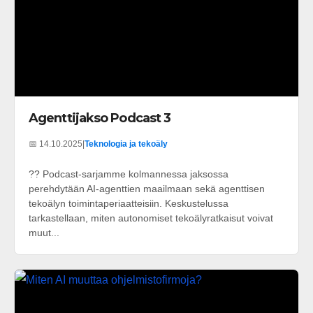
Agenttijakso Podcast 3
📅 14.10.2025
|
Teknologia ja tekoäly
?? Podcast-sarjamme kolmannessa jaksossa
perehdytään AI-agenttien maailmaan sekä agenttisen
tekoälyn toimintaperiaatteisiin. Keskustelussa
tarkastellaan, miten autonomiset tekoälyratkaisut voivat
muut...