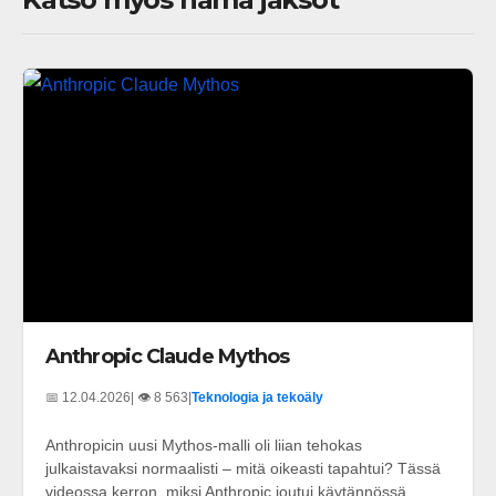
Anthropic Claude Mythos
📅 12.04.2026
| 👁️ 8 563
|
Teknologia ja tekoäly
Anthropicin uusi Mythos-malli oli liian tehokas
julkaistavaksi normaalisti – mitä oikeasti tapahtui? Tässä
videossa kerron, miksi Anthropic joutui käytännössä