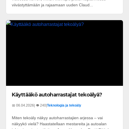
viivästyttämään ja rajaamaan uuden Claud...
Käyttääkö autoharrastajat tekoälyä?
📅 06.04.2026
| 👁️ 240
|
Teknologia ja tekoäly
Miten tekoäly näkyy autoharrastajien arjessa – vai
näkyykö vielä? Haastatellaan mestareita ja autoalan