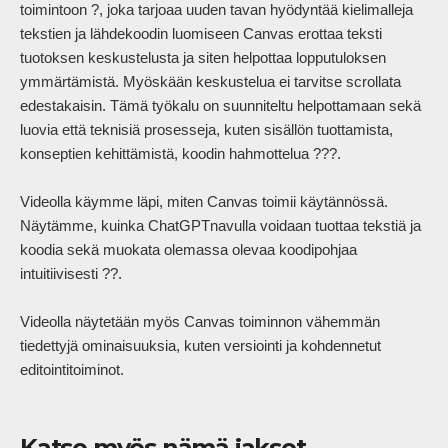
toimintoon ?, joka tarjoaa uuden tavan hyödyntää kielimalleja 
tekstien ja lähdekoodin luomiseen Canvas erottaa teksti 
tuotoksen keskustelusta ja siten helpottaa lopputuloksen 
ymmärtämistä. Myöskään keskustelua ei tarvitse scrollata 
edestakaisin. Tämä työkalu on suunniteltu helpottamaan sekä 
luovia että teknisiä prosesseja, kuten sisällön tuottamista, 
konseptien kehittämistä, koodin hahmottelua ???.

Videolla käymme läpi, miten Canvas toimii käytännössä. 
Näytämme, kuinka ChatGPTnavulla voidaan tuottaa tekstiä ja 
koodia sekä muokata olemassa olevaa koodipohjaa 
intuitiivisesti ??.

Videolla näytetään myös Canvas toiminnon vähemmän 
tiedettyjä ominaisuuksia, kuten versiointi ja kohdennetut 
editointitoiminot.            
Katso myös nämä jaksot