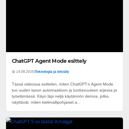
ChatGPT Agent Mode esittely
📅 14.08.2025
|
Teknologia ja tekoäly
Tässä videossa esittelen, miten ChatGPT:n Agent Mode
tuo uuden tason automaatioon ja tuottavuuteen arjessa ja
työelämässä. Käyn läpi neljä käytännön demoa, jotka
näyttävät, miten kielimallipohjaiset a...