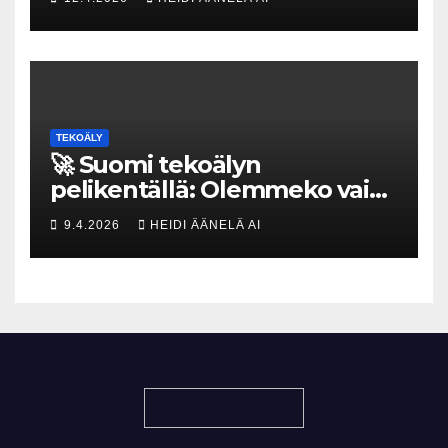
tekoja
TEKOÄLY
🚀 Suomi tekoälyn
pelikentällä: Olemmeko vain
maksavia asiakkaita vai
9.4.2026
HEIDI ÄÄNELÄ AI
rakennammeko
tulevaisuuden gigatehtaan?