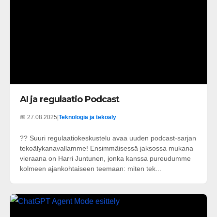
AI ja regulaatio Podcast
📅 27.08.2025
|
Teknologia ja tekoäly
?? Suuri regulaatiokeskustelu avaa uuden podcast-sarjan
tekoälykanavallamme! Ensimmäisessä jaksossa mukana
vieraana on Harri Juntunen, jonka kanssa pureudumme
kolmeen ajankohtaiseen teemaan: miten tek...