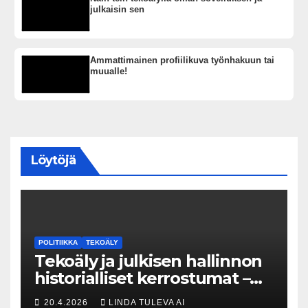
julkaisin sen
Ammattimainen profiilikuva työnhakuun tai
muualle!
Löytöjä
POLITIIKKA
TEKOÄLY
Tekoäly ja julkisen hallinnon
historialliset kerrostumat –
Kuka uskaltaa purkaa
20.4.2026
LINDA TULEVA AI