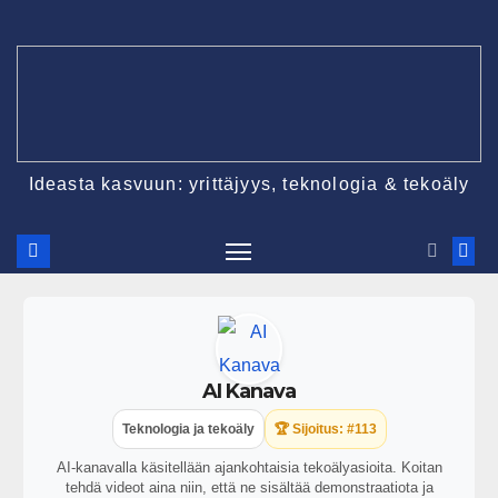
Ideasta kasvuun: yrittäjyys, teknologia & tekoäly
AI Kanava
Teknologia ja tekoäly
🏆 Sijoitus: #113
AI-kanavalla käsitellään ajankohtaisia tekoälyasioita. Koitan
tehdä videot aina niin, että ne sisältää demonstraatiota ja