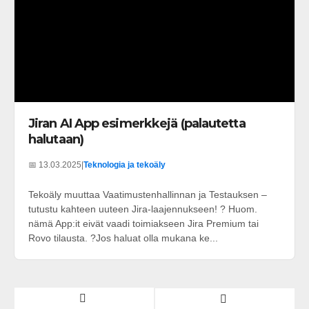
Jiran AI App esimerkkejä (palautetta
halutaan)
📅 13.03.2025
|
Teknologia ja tekoäly
Tekoäly muuttaa Vaatimustenhallinnan ja Testauksen –
tutustu kahteen uuteen Jira-laajennukseen! ? Huom.
nämä App:it eivät vaadi toimiakseen Jira Premium tai
Rovo tilausta. ?Jos haluat olla mukana ke...