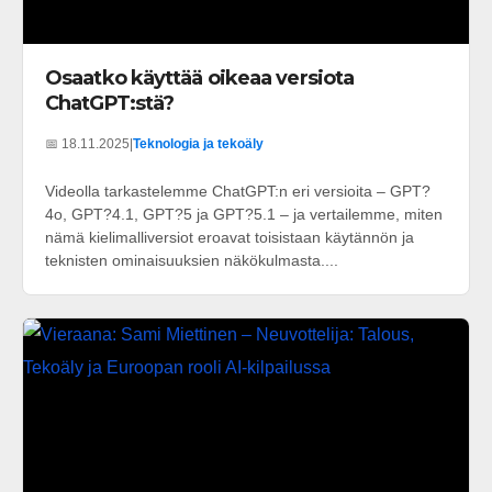
Osaatko käyttää oikeaa versiota
ChatGPT:stä?
📅 18.11.2025
|
Teknologia ja tekoäly
Videolla tarkastelemme ChatGPT:n eri versioita – GPT?
4o, GPT?4.1, GPT?5 ja GPT?5.1 – ja vertailemme, miten
nämä kielimalliversiot eroavat toisistaan käytännön ja
teknisten ominaisuuksien näkökulmasta....