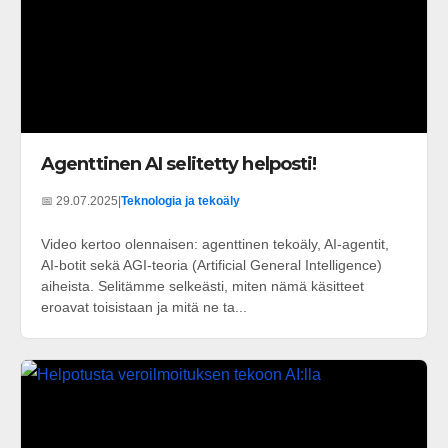
Agenttinen AI selitetty helposti!
📅 29.07.2025
|
Teknologia ja tekoäly
Video kertoo olennaisen: agenttinen tekoäly, AI-agentit,
AI-botit sekä AGI-teoria (Artificial General Intelligence)
aiheista. Selitämme selkeästi, miten nämä käsitteet
eroavat toisistaan ja mitä ne ta...