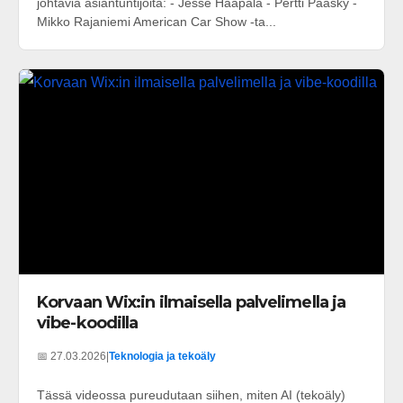
johtavia asiantuntijoita: - Jesse Haapala - Pertti Pääsky -
Mikko Rajaniemi American Car Show -ta...
Korvaan Wix:in ilmaisella palvelimella ja
vibe-koodilla
📅 27.03.2026
|
Teknologia ja tekoäly
Tässä videossa pureudutaan siihen, miten AI (tekoäly)