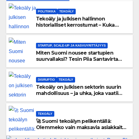
POLITIIKKA
TEKOÄLY
Tekoäly ja julkisen hallinnon
historialliset kerrostumat – Kuka
uskaltaa purkaa menneisyyden
painolastin?
STARTUP, SCALE-UP JA KASVUYRITTÄJYYS
Miten Suomi nousee startupien
suurvallaksi? Tesin Piia Santavirta
lataa kovat luvut pöytään 🚀
DISRUPTIO
TEKOÄLY
Tekoäly on julkisen sektorin suurin
mahdollisuus – ja uhka, joka vaatii
välittömiä tekoja
TEKOÄLY
🚀 Suomi tekoälyn pelikentällä:
Olemmeko vain maksavia asiakkaita
vai rakennammeko tulevaisuuden