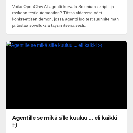
Voiko OpenClaw AI-agentti korvata Selenium-skriptit ja
raskaan testiautomaation? Tässä videossa näet
konkreettisen demon, jossa agentti luo testisuunnitelman
ja testaa sovelluksia täysin itsenäisesti...
Agentille se mikä sille kuuluu ... eli kaikki
:-)