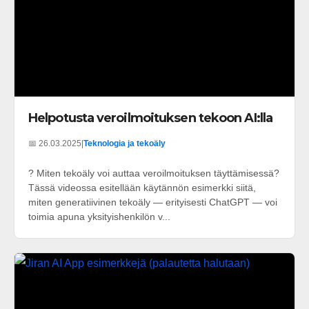
Helpotusta veroilmoituksen tekoon AI:lla
📅 26.03.2025
|
Teknologia ja tekoäly
? Miten tekoäly voi auttaa veroilmoituksen täyttämisessä?
Tässä videossa esitellään käytännön esimerkki siitä,
miten generatiivinen tekoäly — erityisesti ChatGPT — voi
toimia apuna yksityishenkilön v...