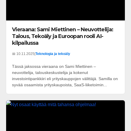
Vieraana: Sami Miettinen – Neuvottelija:
Talous, Tekoäly ja Euroopan rooli AI-
kilpailussa
📅 10.11.2025
|
Teknologia ja tekoäly
Tässä jaksossa vieraana on Sami Miettinen –
neuvottelija, talouskeskustelija ja kokenut
investointipankkiiri eli yrityskauppojen välittäjä. Samilla on
syvää osaamista yrityskaupoista, SaaS-liiketoimin...