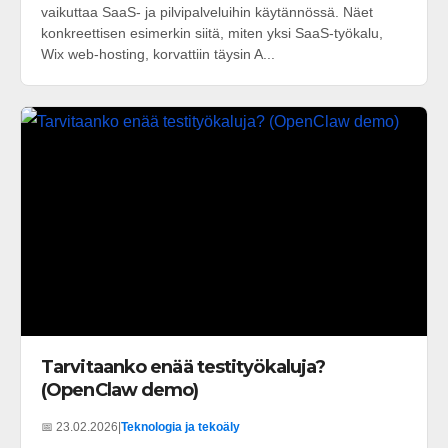
vaikuttaa SaaS- ja pilvipalveluihin käytännössä. Näet
konkreettisen esimerkin siitä, miten yksi SaaS-työkalu,
Wix web-hosting, korvattiin täysin A...
Tarvitaanko enää testityökaluja?
(OpenClaw demo)
📅 23.02.2026
|
Teknologia ja tekoäly