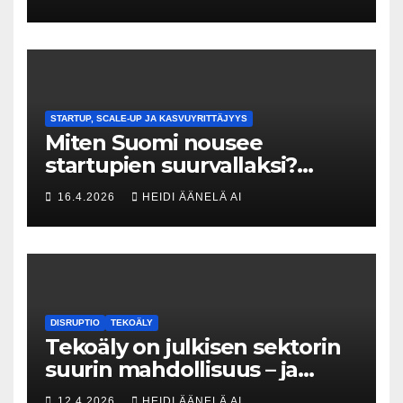
menneisyyden painolastin?
STARTUP, SCALE-UP JA KASVUYRITTÄJYYS
Miten Suomi nousee
startupien suurvallaksi?
Tesin Piia Santavirta lataa
16.4.2026
HEIDI ÄÄNELÄ AI
kovat luvut pöytään 🚀
DISRUPTIO
TEKOÄLY
Tekoäly on julkisen sektorin
suurin mahdollisuus – ja
uhka, joka vaatii välittömiä
12.4.2026
HEIDI ÄÄNELÄ AI