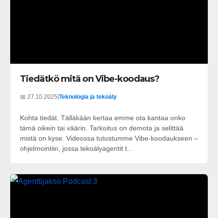
Tiedätkö mitä on Vibe-koodaus?
📅 27.10.2025
|
Teknologia ja tekoäly
Kohta tiedät. Tälläkään kertaa emme ota kantaa onko
tämä oikein tai väärin. Tarkoitus on demota ja selittää
mistä on kyse. Videossa tutustumme Vibe-koodaukseen –
ohjelmointiin, jossa tekoälyagentit t...