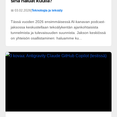
sinä haluat kuulla?
📅 03.02.2026
|
Teknologia ja tekoäly
Tässä vuoden 2026 ensimmäisessä AI-kanavan podcast-
jaksossa keskustellaan tekoälykentän ajankohtaisista
tunnelmista ja tulevaisuuden suunnista. Jakson keskiössä
on yhteisön osallistaminen: haluamme ku...