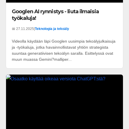
Googlen AI rynnistys - liuta ilmaisia
työkaluja!
📅 27.11.2025
|
Teknologia ja tekoäly
Videolla käydään läpi Googlen uusimpia tekoälyjulkaisuja
ja -työkaluja, jotka havainnollistavat yhtiön strategista
suuntaa generatiivisen tekoälyn saralla. Esittelyssä ovat
muun muassa Gemini?malliper...