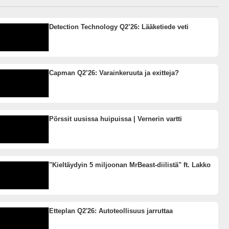
Detection Technology Q2’26: Lääketiede veti
Capman Q2’26: Varainkeruuta ja exitteja?
Pörssit uusissa huipuissa | Vernerin vartti
"Kieltäydyin 5 miljoonan MrBeast-diilistä" ft. Lakko
Etteplan Q2'26: Autoteollisuus jarruttaa