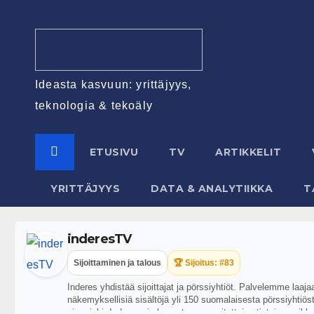
Ideasta kasvuun: yrittäjyys,
teknologia & tekoäly
ETUSIVU
TV
ARTIKKELIT
YRITTÄJYYS
DATA & ANALYTIIKKA
T
inderesTV
Sijoittaminen ja talous
🏆 Sijoitus: #83
Inderes yhdistää sijoittajat ja pörssiyhtiöt. Palvelemme laaj
näkemyksellisiä sisältöjä yli 150 suomalaisesta pörssiyhtiöstä
aina riski. Inderes ei ole vastuussa esitettyjen tietojen pa