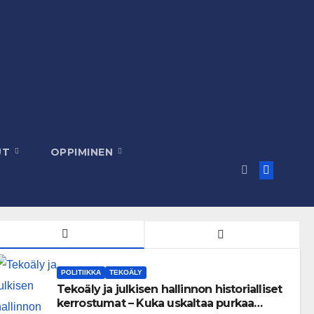
UT
OPPIMINEN
POLITIIKKA
TEKOÄLY
Tekoäly ja julkisen hallinnon historialliset
kerrostumat – Kuka uskaltaa purkaa