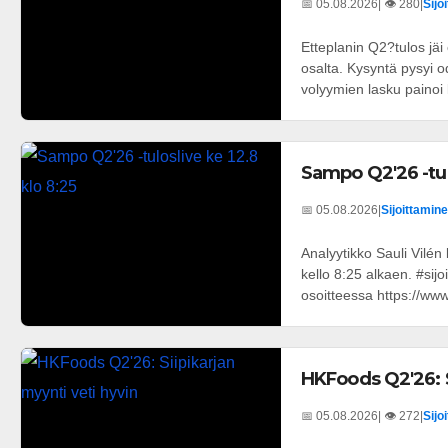
📅 05.08.2026
| 👁️ 280
|
Sijo
Etteplanin Q2?tulos jä
osalta. Kysyntä pysyi o
volyymien lasku painoi k
Sampo Q2'26 -tulo
📅 05.08.2026
|
Sijoittamine
Analyytikko Sauli Vilén
kello 8:25 alkaen. #sij
osoitteessa https://www.
HKFoods Q2'26: S
📅 05.08.2026
| 👁️ 272
|
Sijo