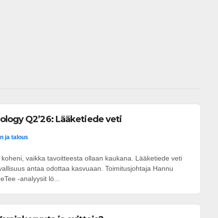
 
ology Q2’26: Lääketiede veti
n ja talous
oheni, vaikka tavoitteesta ollaan kaukana. Lääketiede veti
rvallisuus antaa odottaa kasvuaan. Toimitusjohtaja Hannu
Tee -analyysit lö...