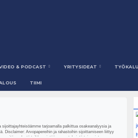
VIDEO & PODCAST
YRITYSIDEAT
TYÖKAL
ALOUS
TIIMI
aa sijoittajayhteisöämme tarjoamalla palkittua osakeanalyysia ja
. Disclaimer: Arvopapereihin ja rahastoihin sijoittamiseen liittyy
ikkansapitävyydestä taikka mistään menetyksistä tai muista