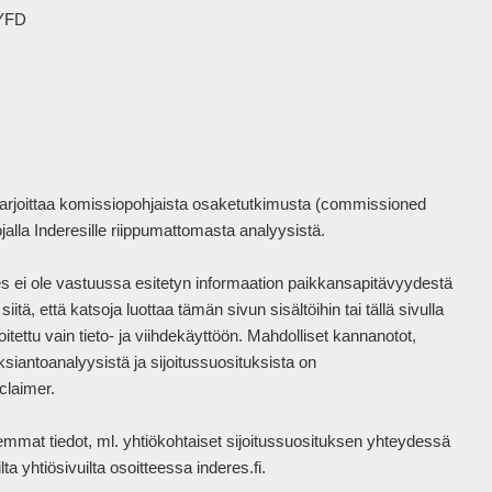
YFD

harjoittaa komissiopohjaista osaketutkimusta (commissioned 
la Inderesille riippumattomasta analyysistä.

eres ei ole vastuussa esitetyn informaation paikkansapitävyydestä 
tä, että katsoja luottaa tämän sivun sisältöihin tai tällä sivulla 
itettu vain tieto- ja viihdekäyttöön. Mahdolliset kannanotot, 
siantoanalyysistä ja sijoitussuosituksista on 
laimer.

mat tiedot, ml. yhtiökohtaiset sijoitussuosituksen yhteydessä 
a yhtiösivuilta osoitteessa inderes.fi.
