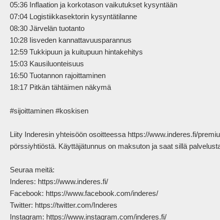
05:36 Inflaation ja korkotason vaikutukset kysyntään

07:04 Logistiikkasektorin kysyntätilanne

08:30 Järvelän tuotanto

10:28 Iisveden kannattavuusparannus

12:59 Tukkipuun ja kuitupuun hintakehitys

15:03 Kausiluonteisuus

16:50 Tuotannon rajoittaminen

18:17 Pitkän tähtäimen näkymä

#sijoittaminen #koskisen

Liity Inderesin yhteisöön osoitteessa https://www.inderes.fi/pre
pörssiyhtiöstä. Käyttäjätunnus on maksuton ja saat sillä palvelus
Seuraa meitä:

Inderes: https://www.inderes.fi/ 

Facebook: https://www.facebook.com/inderes/

Twitter: https://twitter.com/Inderes

Instagram: https://www.instagram.com/inderes.fi/
