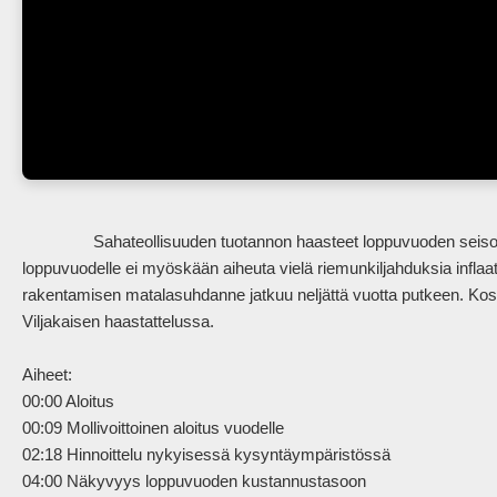
                Sahateollisuuden tuotannon haasteet loppuvuoden seisokin jälkeen rasittivat Koskisen alkuvuotta. Näkymät 
loppuvuodelle ei myöskään aiheuta vielä riemunkiljahduksia infla
rakentamisen matalasuhdanne jatkuu neljättä vuotta putkeen. Kosk
Viljakaisen haastattelussa.

Aiheet:

00:00 Aloitus

00:09 Mollivoittoinen aloitus vuodelle

02:18 Hinnoittelu nykyisessä kysyntäympäristössä

04:00 Näkyvyys loppuvuoden kustannustasoon
