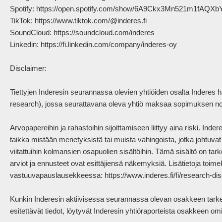
Spotify: https://open.spotify.com/show/6A9Ckx3Mn521m1fAQXb
TikTok: https://www.tiktok.com/@inderes.fi

SoundCloud: https://soundcloud.com/inderes

Linkedin: https://fi.linkedin.com/company/inderes-oy

Disclaimer:

Tiettyjen Inderesin seurannassa olevien yhtiöiden osalta Inderes 
research), jossa seurattavana oleva yhtiö maksaa sopimuksen nojal
Arvopapereihin ja rahastoihin sijoittamiseen liittyy aina riski. Ind
taikka mistään menetyksistä tai muista vahingoista, jotka johtuvat sii
viitattuihin kolmansien osapuolien sisältöihin. Tämä sisältö on tarko
arviot ja ennusteet ovat esittäjiensä näkemyksiä. Lisätietoja toimek
vastuuvapauslausekkeessa: https://www.inderes.fi/fi/research-disc
Kunkin Inderesin aktiivisessa seurannassa olevan osakkeen tarkem
esitettävät tiedot, löytyvät Inderesin yhtiöraporteista osakkeen omilt