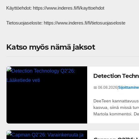
Käyttöehdot: https://www.inderes.fi/fi/kayttoehdot 

Tietosuojaseloste: https://www.inderes.fi/fi/tietosuojaseloste           
Katso myös nämä jaksot
Detection Techn
📅 06.08.2026
|
Sijoittamine
DeeTeen kannattavuus k
kasvua, siinä missä tu
Martola kommentoi. Dee