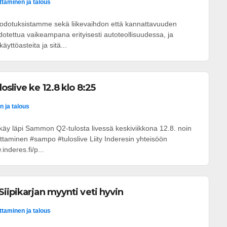
ittaminen ja talous
i odotuksistamme sekä liikevaihdon että kannattavuuden
dotettua vaikeampana erityisesti autoteollisuudessa, ja
äyttöasteita ja sitä...
slive ke 12.8 klo 8:25
n ja talous
 käy läpi Sammon Q2-tulosta livessä keskiviikkona 12.8. noin
oittaminen #sampo #tuloslive Liity Inderesin yhteisöön
inderes.fi/p...
iipikarjan myynti veti hyvin
ittaminen ja talous