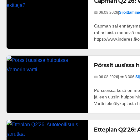
Capman Q2’26: Va
📅 06.08.2026
|
Sijoittamine
Capman sai ennätysmäär
rahastoista meheviä exi
https://www.inderes.f
Pörssit uusissa h
📅 06.08.2026
| 👁️ 3 306
|
Si
Pörsseissä kesä on men
jälleen uusiin huippuih
Vartti tekoälykuplasta h
Etteplan Q2'26: A