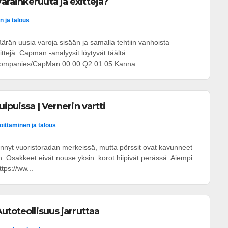
rainkeruuta ja exitteja?
n ja talous
än uusia varoja sisään ja samalla tehtiin vanhoista
ttejä. Capman -analyysit löytyvät täältä
i/companies/CapMan 00:00 Q2 01:05 Kanna...
uipuissa | Vernerin vartti
joittaminen ja talous
nyt vuoristoradan merkeissä, mutta pörssit ovat kavunneet
in. Osakkeet eivät nouse yksin: korot hiipivät perässä. Aiempi
ttps://ww...
utoteollisuus jarruttaa