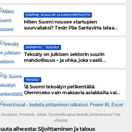
menneisyyden painolastin?
STARTUP, SCALE-UP JA KASVUYRITTÄJYYS
Miten Suomi nousee startupien
suurvallaksi? Tesin Piia Santavirta lataa
kovat luvut pöytään 🚀
DISRUPTIO
TEKOÄLY
Tekoäly on julkisen sektorin suurin
mahdollisuus – ja uhka, joka vaatii
välittömiä tekoja
TEKOÄLY
🚀 Suomi tekoälyn pelikentällä:
Olemmeko vain maksavia asiakkaita vai
rakennammeko tulevaisuuden
gigatehtaan?
Visualisoi. Ymmärrä. Johda. Tarvitsetko apua tiedolla johtamisessa? Ota
yhteyttä
uuta aiheesta: Sijoittaminen ja talous