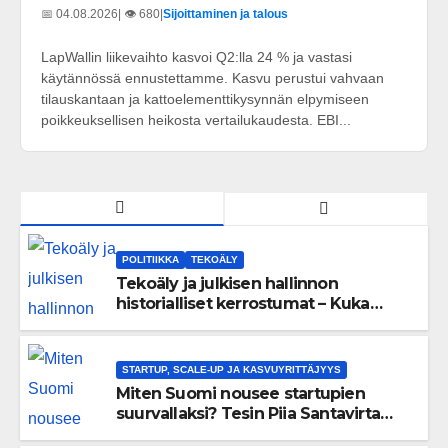
📅 04.08.2026
| 👁️ 680
|
Sijoittaminen ja talous
LapWallin liikevaihto kasvoi Q2:lla 24 % ja vastasi
käytännössä ennustettamme. Kasvu perustui vahvaan
tilauskantaan ja kattoelementtikysynnän elpymiseen
poikkeuksellisen heikosta vertailukaudesta. EBI...
POLITIIKKA
TEKOÄLY
Tekoäly ja julkisen hallinnon
historialliset kerrostumat – Kuka
uskaltaa purkaa menneisyyden
painolastin?
STARTUP, SCALE-UP JA KASVUYRITTÄJYYS
Miten Suomi nousee startupien
suurvallaksi? Tesin Piia Santavirta
lataa kovat luvut pöytään 🚀