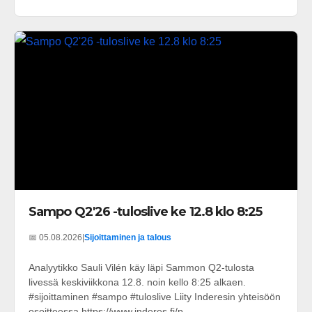
Sampo Q2'26 -tuloslive ke 12.8 klo 8:25
📅 05.08.2026
|
Sijoittaminen ja talous
Analyytikko Sauli Vilén käy läpi Sammon Q2-tulosta
livessä keskiviikkona 12.8. noin kello 8:25 alkaen.
#sijoittaminen #sampo #tuloslive Liity Inderesin yhteisöön
osoitteessa https://www.inderes.fi/p...