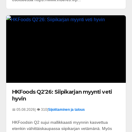
HKFoods Q2'26: Siipikarjan myynti veti
hyvin
📅 05.08.2026
| 👁️ 310
|
Sijoittaminen ja talous
HKFoodsin Q2 sujui mallikkaasti myynnin kasvettua
etenkin vähittäiskaupassa siipikarjan vetämänä. Myös