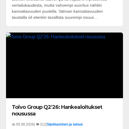
vertailukaudesta, mutta vahvempi suoritus nähtiin
kannattavuuden puolella. Vahvan kannattavuuden
taustalla oli etenkin tavallista suurempi osuus...
Toivo Group Q2'26: Hankealoitukset
nousussa
📅 05.08.2026
| 👁️ 312
|
Sijoittaminen ja talous