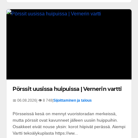
Pörssit uusissa huipuissa | Vernerin vartti
📅 06.08.2026
| 👁️ 8 748
|
Sijoittaminen ja talous
Pörsseissä kesä on mennyt vuoristoradan merkeissä,
mutta pörssit ovat kavunneet jälleen uusiin huippuihin.
Osakkeet eivät nouse yksin: korot hiipivät perässä. Aiempi
Vartti tekoälykuplasta https://ww...