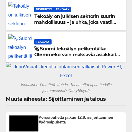
DISRUPTIO
TEKOÄLY
Tekoäly on julkisen sektorin suurin
mahdollisuus – ja uhka, joka vaatii
välittömiä tekoja
TEKOÄLY
🚀 Suomi tekoälyn pelikentällä:
Olemmeko vain maksavia asiakkaita
vai rakennammeko tulevaisuuden
gigatehtaan?
Visualisoi. Ymmärrä. Johda. Tarvitsetko apua tiedolla
johtamisessa? Ota yhteyttä
Muuta aiheesta: Sijoittaminen ja talous
Pörssipuhetta jatkuu 12.8. #sijoittaminen
#pörssipuhetta