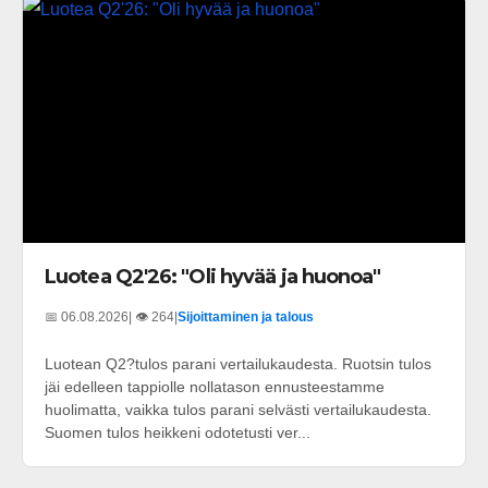
Luotea Q2'26: "Oli hyvää ja huonoa"
📅 06.08.2026
| 👁️ 264
|
Sijoittaminen ja talous
Luotean Q2?tulos parani vertailukaudesta. Ruotsin tulos
jäi edelleen tappiolle nollatason ennusteestamme
huolimatta, vaikka tulos parani selvästi vertailukaudesta.
Suomen tulos heikkeni odotetusti ver...