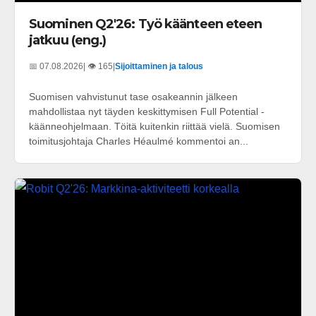
Suominen Q2'26: Työ käänteen eteen
jatkuu (eng.)
📅 07.08.2026
| 👁️ 165
|
Sijoittaminen ja talous
Suomisen vahvistunut tase osakeannin jälkeen
mahdollistaa nyt täyden keskittymisen Full Potential -
käänneohjelmaan. Töitä kuitenkin riittää vielä. Suomisen
toimitusjohtaja Charles Héaulmé kommentoi an...