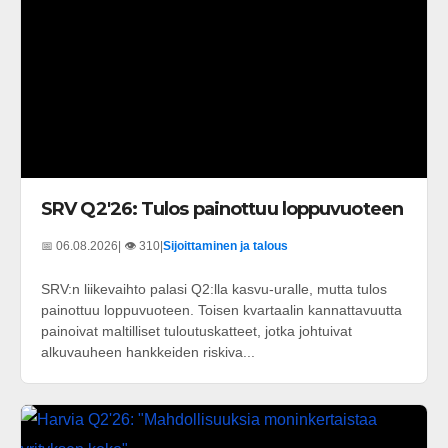
SRV Q2'26: Tulos painottuu loppuvuoteen
📅 06.08.2026
| 👁️ 310
|
Sijoittaminen ja talous
SRV:n liikevaihto palasi Q2:lla kasvu-uralle, mutta tulos
painottuu loppuvuoteen. Toisen kvartaalin kannattavuutta
painoivat maltilliset tuloutuskatteet, jotka johtuivat
alkuvauheen hankkeiden riskiva...