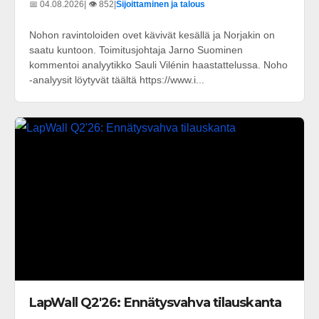
📅 04.08.2026
| 👁️ 852
|
Sijoittaminen ja talous
Nohon ravintoloiden ovet kävivät kesällä ja Norjakin on
saatu kuntoon. Toimitusjohtaja Jarno Suominen
kommentoi analyytikko Sauli Vilénin haastattelussa. Noho
-analyysit löytyvät täältä https://www.i...
LapWall Q2'26: Ennätysvahva tilauskanta