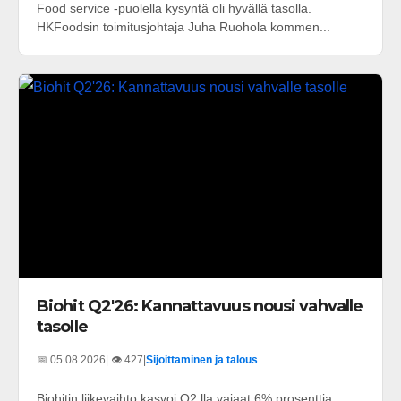
Food service -puolella kysyntä oli hyvällä tasolla.
HKFoodsin toimitusjohtaja Juha Ruohola kommen...
Biohit Q2'26: Kannattavuus nousi vahvalle
tasolle
📅 05.08.2026
| 👁️ 427
|
Sijoittaminen ja talous
Biohitin liikevaihto kasvoi Q2:lla vajaat 6% prosenttia