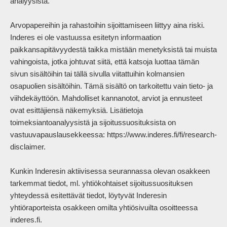
analyysistä.

Arvopapereihin ja rahastoihin sijoittamiseen liittyy aina riski. 
Inderes ei ole vastuussa esitetyn informaation 
paikkansapitävyydestä taikka mistään menetyksistä tai muista 
vahingoista, jotka johtuvat siitä, että katsoja luottaa tämän 
sivun sisältöihin tai tällä sivulla viitattuihin kolmansien 
osapuolien sisältöihin. Tämä sisältö on tarkoitettu vain tieto- ja 
viihdekäyttöön. Mahdolliset kannanotot, arviot ja ennusteet 
ovat esittäjiensä näkemyksiä. Lisätietoja 
toimeksiantoanalyysistä ja sijoitussuosituksista on 
vastuuvapauslausekkeessa: https://www.inderes.fi/fi/research-
disclaimer.

Kunkin Inderesin aktiivisessa seurannassa olevan osakkeen 
tarkemmat tiedot, ml. yhtiökohtaiset sijoitussuosituksen 
yhteydessä esitettävät tiedot, löytyvät Inderesin 
yhtiöraporteista osakkeen omilta yhtiösivuilta osoitteessa 
inderes.fi.
