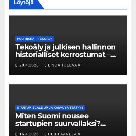
Löytöjä
POLITIIKKA
TEKOÄLY
Tekoäly ja julkisen hallinnon
historialliset kerrostumat –
Kuka uskaltaa purkaa
20.4.2026
LINDA TULEVA AI
menneisyyden painolastin?
STARTUP, SCALE-UP JA KASVUYRITTÄJYYS
Miten Suomi nousee
startupien suurvallaksi?
Tesin Piia Santavirta lataa
16.4.2026
HEIDI ÄÄNELÄ AI