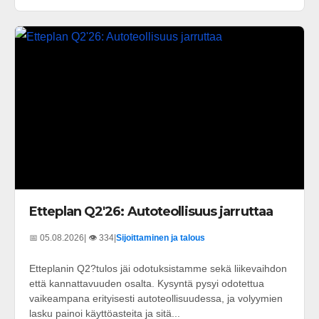
Etteplan Q2'26: Autoteollisuus jarruttaa
📅 05.08.2026
| 👁️ 334
|
Sijoittaminen ja talous
Etteplanin Q2?tulos jäi odotuksistamme sekä liikevaihdon
että kannattavuuden osalta. Kysyntä pysyi odotettua
vaikeampana erityisesti autoteollisuudessa, ja volyymien
lasku painoi käyttöasteita ja sitä...