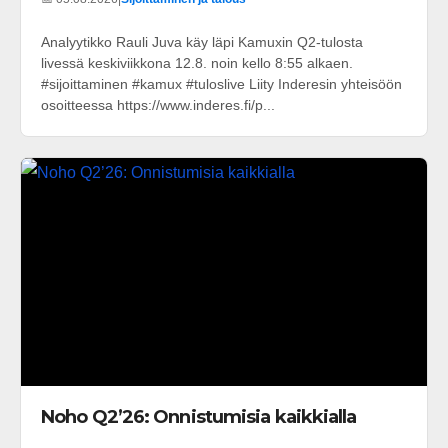
Analyytikko Rauli Juva käy läpi Kamuxin Q2-tulosta
livessä keskiviikkona 12.8. noin kello 8:55 alkaen.
#sijoittaminen #kamux #tuloslive Liity Inderesin yhteisöön
osoitteessa https://www.inderes.fi/p...
Noho Q2’26: Onnistumisia kaikkialla