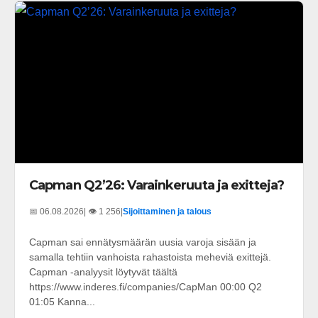
Capman Q2’26: Varainkeruuta ja exitteja?
📅 06.08.2026
| 👁️ 1 256
|
Sijoittaminen ja talous
Capman sai ennätysmäärän uusia varoja sisään ja
samalla tehtiin vanhoista rahastoista meheviä exittejä.
Capman -analyysit löytyvät täältä
https://www.inderes.fi/companies/CapMan 00:00 Q2
01:05 Kanna...