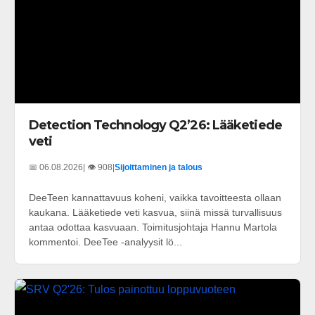
Detection Technology Q2’26: Lääketiede
veti
📅 06.08.2026
| 👁️ 908
|
Sijoittaminen ja talous
DeeTeen kannattavuus koheni, vaikka tavoitteesta ollaan
kaukana. Lääketiede veti kasvua, siinä missä turvallisuus
antaa odottaa kasvuaan. Toimitusjohtaja Hannu Martola
kommentoi. DeeTee -analyysit lö...