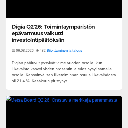
Digia Q2'26: Toimintaympäristön
epävarmuus vaikutti
investointipäätöksiin
📅 06.08.2026
| 👁️ 482
|
Sijoittaminen ja talous
Digian pääluvut pysyivät viime vuoden tasolla, kun
liikevaihto kasvoi yhden prosentin ja tulos pysyi samalla
tasolla. Kansainvälisen liiketoiminnan osuus liikevaihdosta
oli 21,4 %. Kesäkuun piristynyt...