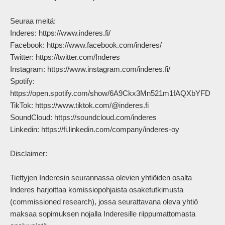
Seuraa meitä:

Inderes: https://www.inderes.fi/ 

Facebook: https://www.facebook.com/inderes/

Twitter: https://twitter.com/Inderes

Instagram: https://www.instagram.com/inderes.fi/

Spotify: 
https://open.spotify.com/show/6A9Ckx3Mn521m1fAQXbYFD

TikTok: https://www.tiktok.com/@inderes.fi

SoundCloud: https://soundcloud.com/inderes

Linkedin: https://fi.linkedin.com/company/inderes-oy

Disclaimer:

Tiettyjen Inderesin seurannassa olevien yhtiöiden osalta 
Inderes harjoittaa komissiopohjaista osaketutkimusta 
(commissioned research), jossa seurattavana oleva yhtiö 
maksaa sopimuksen nojalla Inderesille riippumattomasta 