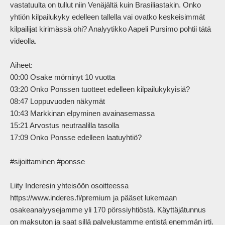
vastatuulta on tullut niin Venäjältä kuin Brasiliastakin. Onko 
yhtiön kilpailukyky edelleen tallella vai ovatko keskeisimmät 
kilpailijat kirimässä ohi? Analyytikko Aapeli Pursimo pohtii tätä 
videolla.

Aiheet:

00:00 Osake mörninyt 10 vuotta

03:20 Onko Ponssen tuotteet edelleen kilpailukykyisiä?

08:47 Loppuvuoden näkymät

10:43 Markkinan elpyminen avainasemassa

15:21 Arvostus neutraalilla tasolla

17:09 Onko Ponsse edelleen laatuyhtiö?

#sijoittaminen #ponsse

Liity Inderesin yhteisöön osoitteessa 
https://www.inderes.fi/premium ja pääset lukemaan 
osakeanalyysejamme yli 170 pörssiyhtiöstä. Käyttäjätunnus 
on maksuton ja saat sillä palvelustamme entistä enemmän irti.
