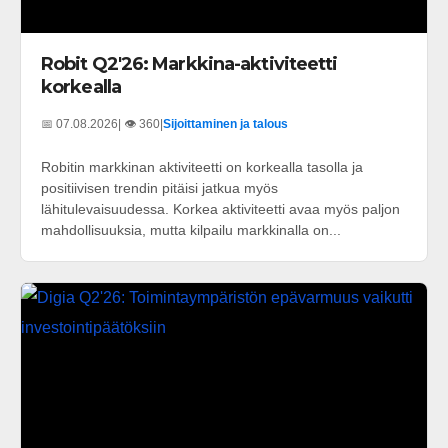
Robit Q2'26: Markkina-aktiviteetti
korkealla
📅 07.08.2026
| 👁️ 360
|
Sijoittaminen ja talous
Robitin markkinan aktiviteetti on korkealla tasolla ja
positiivisen trendin pitäisi jatkua myös
lähitulevaisuudessa. Korkea aktiviteetti avaa myös paljon
mahdollisuuksia, mutta kilpailu markkinalla on...