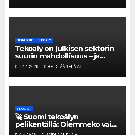
kovat luvut pöytään 🚀
DISRUPTIO
TEKOÄLY
Tekoäly on julkisen sektorin
suurin mahdollisuus – ja
uhka, joka vaatii välittömiä
12.4.2026
HEIDI ÄÄNELÄ AI
tekoja
TEKOÄLY
🚀 Suomi tekoälyn
pelikentällä: Olemmeko vain
maksavia asiakkaita vai
9.4.2026
HEIDI ÄÄNELÄ AI