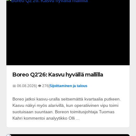
Boreo Q2'26: Kasvu hyvällä mallilla
📅 06.08.2026
| 👁️ 276
|
Sijoittaminen ja talous
Boreo jatkoi kasvu-uralla seitsemättä kvartaalia putkeen.
Kasvu näkyi myös alarivillä, kun operatiivinen vipu toimi
suotuisaan suuntaan. Boreon toimitusjohtaja Tuomas
Kahri kommentoi analyytikko Olli ...