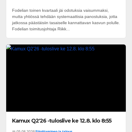
Fodelian toinen kvartaali jäi odotuksia vaisummaksi,
mutta yhtiössä tehdään systemaattisia panostuksia, jotta
jatkossa päästäisiin tasaiselle kannattavan kasvun polulle.
Fodelian toimitusjohtaja Riikk...
Kamux Q2'26 -tuloslive ke 12.8. klo 8:55
📅 05.08.2026
|
Sijoittaminen ja talous