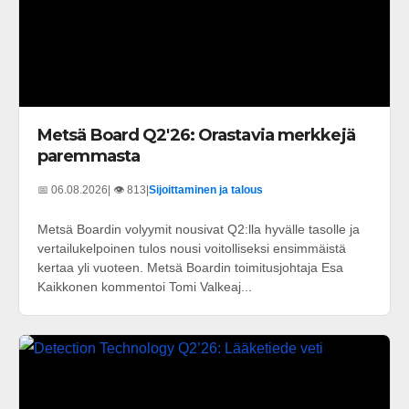
Metsä Board Q2'26: Orastavia merkkejä
paremmasta
📅 06.08.2026
| 👁️ 813
|
Sijoittaminen ja talous
Metsä Boardin volyymit nousivat Q2:lla hyvälle tasolle ja
vertailukelpoinen tulos nousi voitolliseksi ensimmäistä
kertaa yli vuoteen. Metsä Boardin toimitusjohtaja Esa
Kaikkonen kommentoi Tomi Valkeaj...