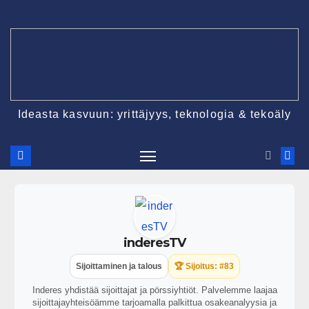
Ideasta kasvuun: yrittäjyys, teknologia & tekoäly
inderesTV
Sijoittaminen ja talous
🏆 Sijoitus: #83
Inderes yhdistää sijoittajat ja pörssiyhtiöt. Palvelemme laajaa
sijoittajayhteisöämme tarjoamalla palkittua osakeanalyysia ja