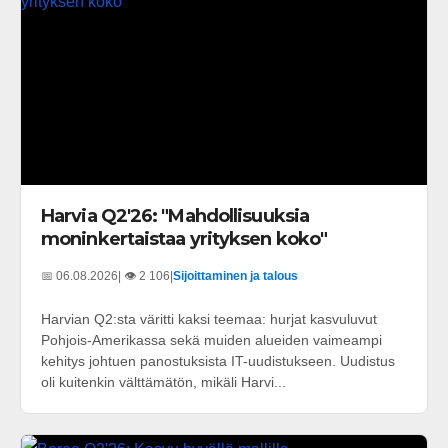
Harvia Q2'26: "Mahdollisuuksia
moninkertaistaa yrityksen koko"
📅 06.08.2026
| 👁️ 2 106
|
Sijoittaminen ja talous
Harvian Q2:sta väritti kaksi teemaa: hurjat kasvuluvut
Pohjois-Amerikassa sekä muiden alueiden vaimeampi
kehitys johtuen panostuksista IT-uudistukseen. Uudistus
oli kuitenkin välttämätön, mikäli Harvi...