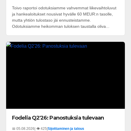
Toivo raportoi odotuksiamme vahvemmat liikevaihtoluvut
ja hankealoitukset nousivat hyvälle 60 MEUR:n tasolle,
mutta yhtiön tulostaso jäi ennusteistamme.
Odotuksiamme heikomman tuloksen taustalla oliva...
Fodelia Q2'26: Panostuksia tulevaan
📅 05.08.2026
| 👁️ 425
|
Sijoittaminen ja talous