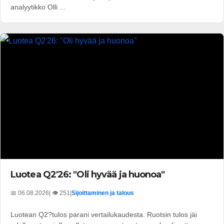
analyytikko Olli ...
Luotea Q2'26: "Oli hyvää ja huonoa"
📅 06.08.2026
| 👁️ 251
|
Sijoittaminen ja talous
Luotean Q2?tulos parani vertailukaudesta. Ruotsin tulos jäi