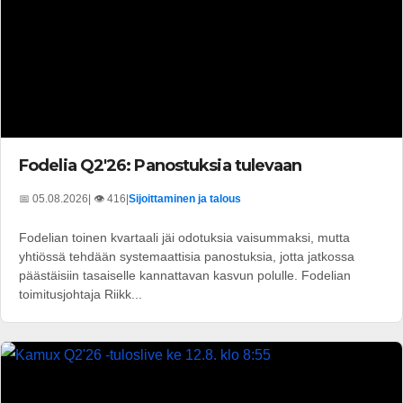
Fodelia Q2'26: Panostuksia tulevaan
📅 05.08.2026
| 👁️ 416
|
Sijoittaminen ja talous
Fodelian toinen kvartaali jäi odotuksia vaisummaksi, mutta
yhtiössä tehdään systemaattisia panostuksia, jotta jatkossa
päästäisiin tasaiselle kannattavan kasvun polulle. Fodelian
toimitusjohtaja Riikk...