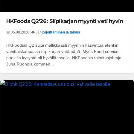
HKFoods Q2'26: Siipikarjan myynti veti hyvin
📅 05.08.2026
| 👁️ 314
|
Sijoittaminen ja talous
HKFoodsin Q2 sujui mallikkaasti myynnin kasvettua etenkin
vähittäiskaupassa siipikarjan vetämänä. Myös Food service -
puolella kysyntä oli hyvällä tasolla. HKFoodsin toimitusjohtaja
Juha Ruohola kommen...