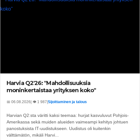
Harvia Q2'26: "Mahdollisuuksia
moninkertaistaa yrityksen koko"
📅 06.08.2026
| 👁️ 1 987
|
Sijoittaminen ja talous
Harvian Q2:sta väritti kaksi teemaa: hurjat kasvuluvut Pohjois-
Amerikassa sekä muiden alueiden vaimeampi kehitys johtuen
panostuksista IT-uudistukseen. Uudistus oli kuitenkin
välttämätön, mikäli Harvi...