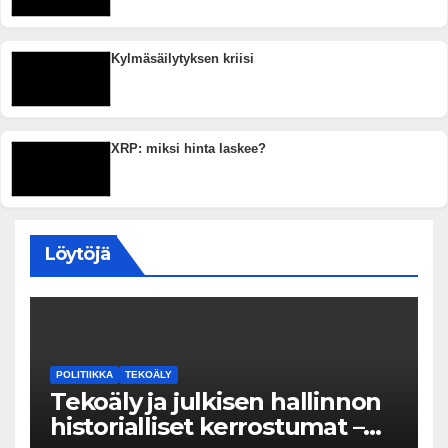
Kylmäsäilytyksen kriisi
XRP: miksi hinta laskee?
Löytöjä
POLITIIKKA
TEKOÄLY
Tekoäly ja julkisen hallinnon
historialliset kerrostumat –