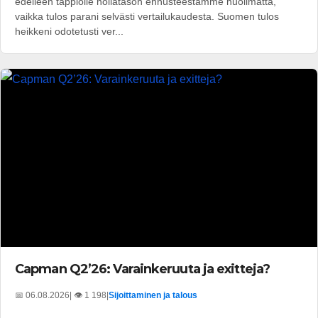
edelleen tappiolle nollatason ennusteestamme huolimatta,
vaikka tulos parani selvästi vertailukaudesta. Suomen tulos
heikkeni odotetusti ver...
Capman Q2’26: Varainkeruuta ja exitteja?
📅 06.08.2026
| 👁️ 1 198
|
Sijoittaminen ja talous