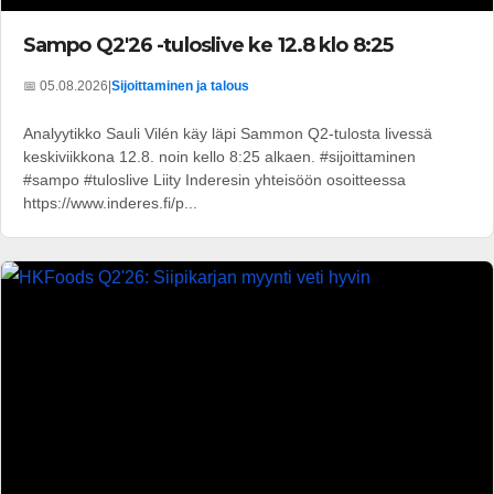
Sampo Q2'26 -tuloslive ke 12.8 klo 8:25
📅 05.08.2026
|
Sijoittaminen ja talous
Analyytikko Sauli Vilén käy läpi Sammon Q2-tulosta livessä
keskiviikkona 12.8. noin kello 8:25 alkaen. #sijoittaminen
#sampo #tuloslive Liity Inderesin yhteisöön osoitteessa
https://www.inderes.fi/p...