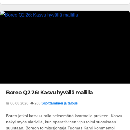
Boreo Q2'26: Kasvu hyvällä mallilla
📅 06.08.2026
| 👁️ 268
|
Sijoittaminen ja talous
Boreo jatkoi kasvu-uralla seitsemättä kvartaalia putkeen. Kasvu
näkyi myös alarivillä, kun operatiivinen vipu toimi suotuisaan
suuntaan. Boreon toimitusjohtaja Tuomas Kahri kommentoi