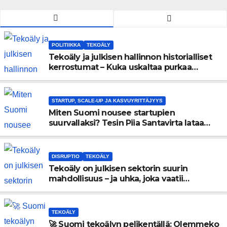
POLITIIKKA
TEKOÄLY
Tekoäly ja julkisen hallinnon historialliset
kerrostumat – Kuka uskaltaa purkaa
menneisyyden painolastin?
STARTUP, SCALE-UP JA KASVUYRITTÄJYYS
Miten Suomi nousee startupien
suurvallaksi? Tesin Piia Santavirta lataa
kovat luvut pöytään 🚀
DISRUPTIO
TEKOÄLY
Tekoäly on julkisen sektorin suurin
mahdollisuus – ja uhka, joka vaatii
välittömiä tekoja
TEKOÄLY
🚀 Suomi tekoälyn pelikentällä: Olemmeko