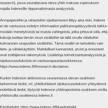
research), jossa seurattavana oleva yhtiö maksaa sopimuksen 
nojalla Inderesille riippumattomasta analyysistä.

Arvopapereihin ja rahastoihin sijoittamiseen liittyy aina riski. Inderes 
ei ole vastuussa esitetyn informaation paikkansapitävyydestä taikka 
mistään menetyksistä tai muista vahingoista, jotka johtuvat siitä, että 
katsoja luottaa tämän sivun sisältöihin tai tällä sivulla viitattuihin 
kolmansien osapuolien sisältöihin. Tämä sisältö on tarkoitettu vain 
tieto- ja viihdekäyttöön. Mahdolliset kannanotot, arviot ja ennusteet 
ovat esittäjiensä näkemyksiä. Lisätietoja toimeksiantoanalyysistä ja 
sijoitussuosituksista on vastuuvapauslausekkeessa: 
https://www.inderes.fi/fi/research-disclaimer.

Kunkin Inderesin aktiivisessa seurannassa olevan osakkeen 
tarkemmat tiedot, ml. yhtiökohtaiset sijoitussuosituksen yhteydessä 
esitettävät tiedot, löytyvät Inderesin yhtiöraporteista osakkeen omilta 
yhtiösivuilta osoitteessa inderes.fi.

Käyttöehdot: https://www.inderes.fi/fi/kayttoehdot 
