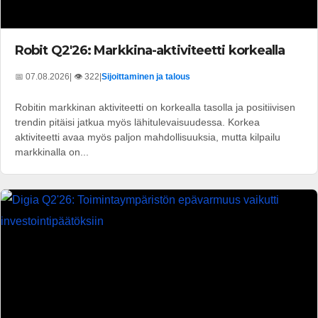
Robit Q2'26: Markkina-aktiviteetti korkealla
📅 07.08.2026
| 👁️ 322
|
Sijoittaminen ja talous
Robitin markkinan aktiviteetti on korkealla tasolla ja positiivisen
trendin pitäisi jatkua myös lähitulevaisuudessa. Korkea
aktiviteetti avaa myös paljon mahdollisuuksia, mutta kilpailu
markkinalla on...