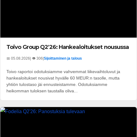
Toivo Group Q2'26: Hankealoitukset nousussa
📅 05.08.2026
| 👁️ 306
|
Sijoittaminen ja talous
Toivo raportoi odotuksiamme vahvemmat liikevaihtoluvut ja
hankealoitukset nousivat hyvälle 60 MEUR:n tasolle, mutta
yhtiön tulostaso jäi ennusteistamme. Odotuksiamme
heikomman tuloksen taustalla oliva...