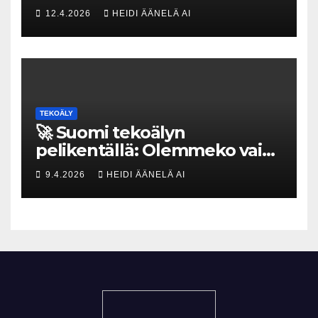
uhka, joka vaatii välittömiä
12.4.2026
HEIDI ÄÄNELÄ AI
tekoja
TEKOÄLY
🚀 Suomi tekoälyn
pelikentällä: Olemmeko vain
maksavia asiakkaita vai
9.4.2026
HEIDI ÄÄNELÄ AI
rakennammeko
tulevaisuuden gigatehtaan?