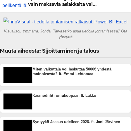
vain maksavia asiakkaita vai
rakennammeko tulevaisuuden
gigatehtaan?
Visualisoi. Ymmärrä. Johda. Tarvitsetko apua tiedolla johtamisessa? Ota
yhteyttä
Muuta aiheesta: Sijoittaminen ja talous
Miten vaikuttaja voi laskuttaa 5000€ yhdestä
mainoksesta? ft. Emmi Lehtomaa
Kasinodiilit romukoppaan ft. Lakko
Syntyykö Jeesus udelleen 2026. ft. Jani Järvinen