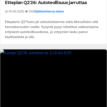
Etteplan Q2'26: Autoteollisuus jarruttaa
📅 05.08.2026
| 👁️ 330
|
Sijoittaminen ja talous
Etteplanin Q2?tulos jäi odotuksistamme sekä liikevaihdon että
kannattavuuden osalta. Kysyntä pysyi odotettua vaikeampana
erityisesti autoteollisuudessa, ja volyymien lasku painoi
käyttöasteita ja sitä...