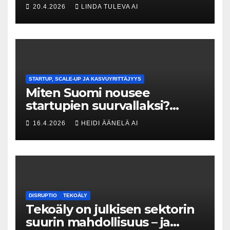
Kuka uskaltaa purkaa
20.4.2026
LINDA TULEVA AI
menneisyyden painolastin?
STARTUP, SCALE-UP JA KASVUYRITTÄJYYS
Miten Suomi nousee
startupien suurvallaksi?
Tesin Piia Santavirta lataa
16.4.2026
HEIDI ÄÄNELÄ AI
kovat luvut pöytään 🚀
DISRUPTIO
TEKOÄLY
Tekoäly on julkisen sektorin
suurin mahdollisuus – ja