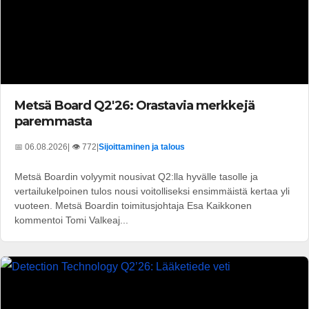
Metsä Board Q2'26: Orastavia merkkejä
paremmasta
📅 06.08.2026
| 👁️ 772
|
Sijoittaminen ja talous
Metsä Boardin volyymit nousivat Q2:lla hyvälle tasolle ja
vertailukelpoinen tulos nousi voitolliseksi ensimmäistä kertaa yli
vuoteen. Metsä Boardin toimitusjohtaja Esa Kaikkonen
kommentoi Tomi Valkeaj...