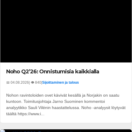
Noho Q2’26: Onnistumisia kaikkialla
📅 04.08.2026
| 👁️ 840
|
Sijoittaminen ja talous
Nohon ravintoloiden ovet kävivät kesällä ja Norjakin on saatu
kuntoon. Toimitusjohtaja Jarno Suominen kommentoi
analyytikko Sauli Vilénin haastattelussa. Noho -analyysit löytyvät
täältä https://www.i...