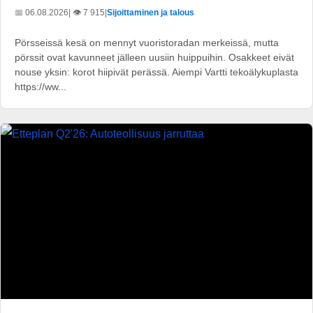
📅 06.08.2026
| 👁️ 7 915
|
Sijoittaminen ja talous
Pörsseissä kesä on mennyt vuoristoradan merkeissä, mutta
pörssit ovat kavunneet jälleen uusiin huippuihin. Osakkeet eivät
nouse yksin: korot hiipivät perässä. Aiempi Vartti tekoälykuplasta
https://ww...