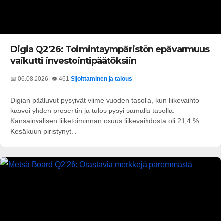
Digia Q2'26: Toimintaympäristön epävarmuus
vaikutti investointipäätöksiin
📅 06.08.2026
| 👁️ 461
|
Sijoittaminen ja talous
Digian pääluvut pysyivät viime vuoden tasolla, kun liikevaihto
kasvoi yhden prosentin ja tulos pysyi samalla tasolla.
Kansainvälisen liiketoiminnan osuus liikevaihdosta oli 21,4 %.
Kesäkuun piristynyt...