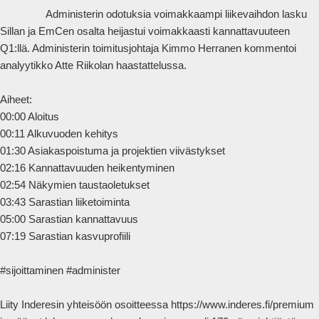
                Administerin odotuksia voimakkaampi liikevaihdon lasku 
Sillan ja EmCen osalta heijastui voimakkaasti kannattavuuteen 
Q1:llä. Administerin toimitusjohtaja Kimmo Herranen kommentoi 
analyytikko Atte Riikolan haastattelussa.

Aiheet:

00:00 Aloitus

00:11 Alkuvuoden kehitys

01:30 Asiakaspoistuma ja projektien viivästykset

02:16 Kannattavuuden heikentyminen

02:54 Näkymien taustaoletukset

03:43 Sarastian liiketoiminta

05:00 Sarastian kannattavuus

07:19 Sarastian kasvuprofiili

#sijoittaminen #administer 

Liity Inderesin yhteisöön osoitteessa https://www.inderes.fi/premium 