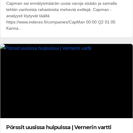
Capman sai ennätysmäärän uusia varoja sisään ja samalla
tehtiin vanhoista rahastoista meheviä exittejä. Capman -
analyysit löytyvät täältä
https://www.inderes.fi/companies/CapMan 00:00 Q2 01:05
Kanna...
Pörssit uusissa huipuissa | Vernerin vartti