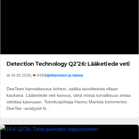
Detection Technology Q2’26: Lääketiede veti
📅 06.08.2026
| 👁️ 849
|
Sijoittaminen ja talous
DeeTeen kannattavuus koheni, vaikka tavoitteesta ollaan
kaukana. Lääketiede veti kasvua, siinä missä turvallisuus antaa
odottaa kasvuaan. Toimitusjohtaja Hannu Martola kommentoi.
DeeTee -analyysit lö...