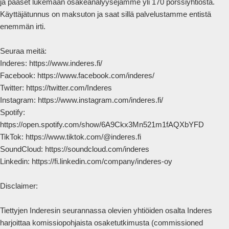
ja pääset lukemaan osakeanalyysejamme yli 170 pörssiyhtiöstä. 
Käyttäjätunnus on maksuton ja saat sillä palvelustamme entistä 
enemmän irti.

Seuraa meitä:

Inderes: https://www.inderes.fi/ 

Facebook: https://www.facebook.com/inderes/

Twitter: https://twitter.com/Inderes

Instagram: https://www.instagram.com/inderes.fi/

Spotify: 
https://open.spotify.com/show/6A9Ckx3Mn521m1fAQXbYFD

TikTok: https://www.tiktok.com/@inderes.fi

SoundCloud: https://soundcloud.com/inderes

Linkedin: https://fi.linkedin.com/company/inderes-oy

Disclaimer:

Tiettyjen Inderesin seurannassa olevien yhtiöiden osalta Inderes 
harjoittaa komissiopohjaista osaketutkimusta (commissioned 