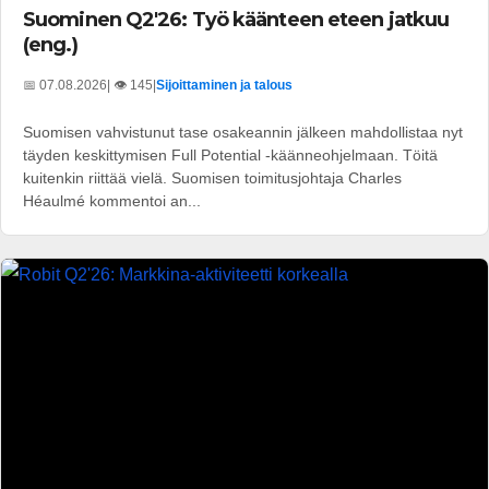
Suominen Q2'26: Työ käänteen eteen jatkuu
(eng.)
📅 07.08.2026
| 👁️ 145
|
Sijoittaminen ja talous
Suomisen vahvistunut tase osakeannin jälkeen mahdollistaa nyt
täyden keskittymisen Full Potential -käänneohjelmaan. Töitä
kuitenkin riittää vielä. Suomisen toimitusjohtaja Charles
Héaulmé kommentoi an...