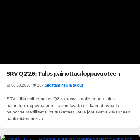
SRV Q2'26: Tulos painottuu loppuvuoteen
📅 06.08.2026
| 👁️ 287
|
Sijoittaminen ja talous
SRV:n liikevaihto palasi Q2:lla kasvu-uralle, mutta tulos
painottuu loppuvuoteen. Toisen kvartaalin kannattavuutta
painoivat maltilliset tuloutuskatteet, jotka johtuivat alkuvauheen
hankkeiden riskiva...