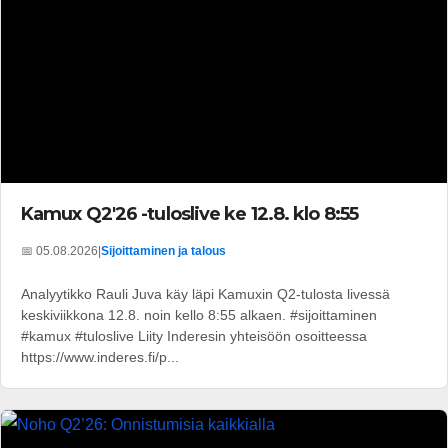
Kamux Q2'26 -tuloslive ke 12.8. klo 8:55
📅 05.08.2026
|
Sijoittaminen ja talous
Analyytikko Rauli Juva käy läpi Kamuxin Q2-tulosta livessä
keskiviikkona 12.8. noin kello 8:55 alkaen. #sijoittaminen
#kamux #tuloslive Liity Inderesin yhteisöön osoitteessa
https://www.inderes.fi/p...