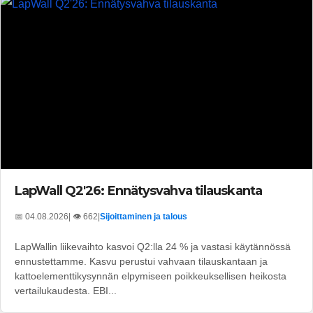
LapWall Q2'26: Ennätysvahva tilauskanta
📅 04.08.2026
| 👁️ 662
|
Sijoittaminen ja talous
LapWallin liikevaihto kasvoi Q2:lla 24 % ja vastasi käytännössä
ennustettamme. Kasvu perustui vahvaan tilauskantaan ja
kattoelementtikysynnän elpymiseen poikkeuksellisen heikosta
vertailukaudesta. EBI...