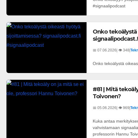
#signaalipodcast
Onko tekoälystä 
signaalipodcast.
📅 07.06.2026
| 👁️ 348
|
Tekn
Onko tekoälystä oikeast
#81 | Mitä tekoäl
Toivonen?
📅 05.06.2026
| 👁️ 969
|
Tekn
Kuka antaa merkityksen 
vahvistamaan signaalia 
professorin Hannu Toiv