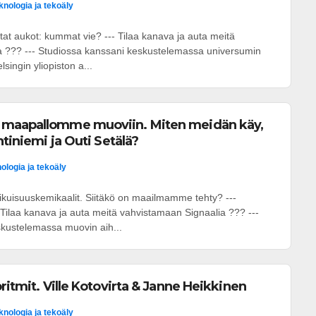
knologia ja tekoäly
tat aukot: kummat vie? --- Tilaa kanava ja auta meitä
a ??? --- Studiossa kanssani keskustelemassa universumin
lsingin yliopiston a...
 maapallomme muoviin. Miten meidän käy,
htiniemi ja Outi Setälä?
ologia ja tekoäly
 ikuisuuskemikaalit. Siitäkö on maailmamme tehty? ---
ilaa kanava ja auta meitä vahvistamaan Signaalia ??? ---
kustelemassa muovin aih...
ritmit. Ville Kotovirta & Janne Heikkinen
knologia ja tekoäly