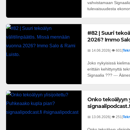
vahvistamaan Signaali
tulevaisuudesta ekonom
#82 | Suuri teko
2026? Immo Salo
📅 14.06.2026
| 👁️ 601
|
Tekn
Joko nykyisissä kielima
erittäin kehittynyttä t
Signaalia ??? --- Ääness
Onko tekoälyyn y
signaalipodcast.
📅 13.06.2026
| 👁️ 251
|
Tekn
Onko tekoälyyn ylisijoi