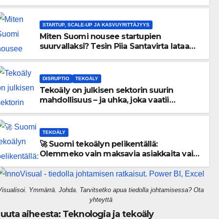
menneisyyden painolastin?
STARTUP, SCALE-UP JA KASVUYRITTÄJYYS
Miten Suomi nousee startupien
suurvallaksi? Tesin Piia Santavirta lataa
kovat luvut pöytään 🚀
DISRUPTIO
TEKOÄLY
Tekoäly on julkisen sektorin suurin
mahdollisuus – ja uhka, joka vaatii
välittömiä tekoja
TEKOÄLY
🚀 Suomi tekoälyn pelikentällä:
Olemmeko vain maksavia asiakkaita vai
rakennammeko tulevaisuuden
gigatehtaan?
Visualisoi. Ymmärrä. Johda. Tarvitsetko apua tiedolla johtamisessa? Ota
yhteyttä
uuta aiheesta: Teknologia ja tekoäly