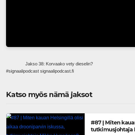
                Jakso 38: Korvaako vety dieselin?

#signaalipodcast signaalipodcast.fi            
Katso myös nämä jaksot
#87 | Miten kauan
tutkimusjohtaja