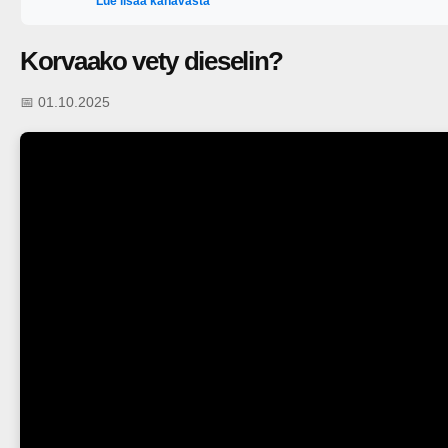
Lue lisää kanavasta
Korvaako vety dieselin?
📅 01.10.2025