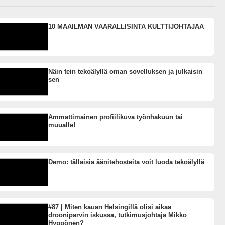
10 MAAILMAN VAARALLISINTA KULTTIJOHTAJAA
Näin tein tekoälyllä oman sovelluksen ja julkaisin
sen
Ammattimainen profiilikuva työnhakuun tai
muualle!
Demo: tällaisia äänitehosteita voit luoda tekoälyllä
#87 | Miten kauan Helsingillä olisi aikaa
drooniparvin iskussa, tutkimusjohtaja Mikko
Hyppönen?