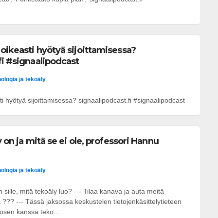
oikeasti hyötyä sijoittamisessa?
fi #signaalipodcast
ologia ja tekoäly
i hyötyä sijoittamisessa? signaalipodcast.fi #signaalipodcast
y on ja mitä se ei ole, professori Hannu
ologia ja tekoäly
sille, mitä tekoäly luo? --- Tilaa kanava ja auta meitä
??? --- Tässä jaksossa keskustelen tietojenkäsittelytieteen
osen kanssa teko...