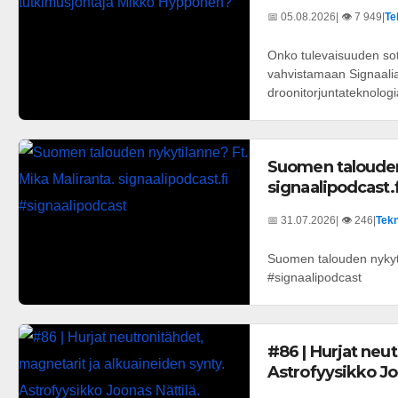
📅 05.08.2026
| 👁️ 7 949
|
Te
Onko tulevaisuuden sot
vahvistamaan Signaalia 
droonitorjuntateknologi
Suomen talouden 
signaalipodcast.
📅 31.07.2026
| 👁️ 246
|
Tekn
Suomen talouden nykyti
#signaalipodcast
#86 | Hurjat neu
Astrofyysikko Jo