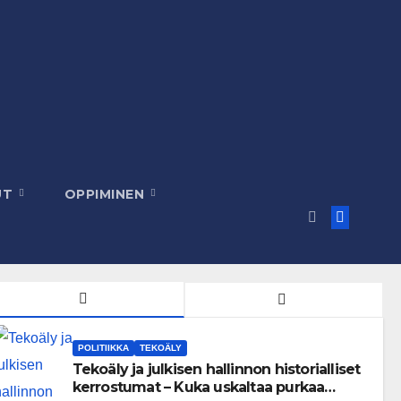
UT
OPPIMINEN
POLITIIKKA
TEKOÄLY
Tekoäly ja julkisen hallinnon historialliset
kerrostumat – Kuka uskaltaa purkaa