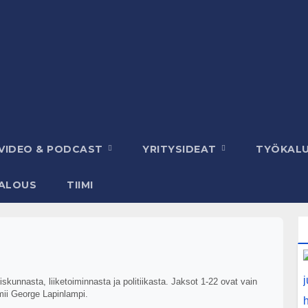
VIDEO & PODCAST
YRITYSIDEAT
TYÖKAL
ALOUS
TIIMI
kunnasta, liiketoiminnasta ja politiikasta. Jaksot 1-22 ovat vain
mii George Lapinlampi.