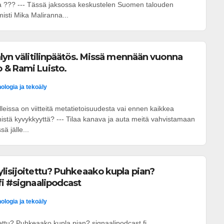
a ??? --- Tässä jaksossa keskustelen Suomen talouden
isti Mika Maliranna...
älyn välitilinpäätös. Missä mennään vuonna
 & Rami Luisto.
ologia ja tekoäly
lleissa on viitteitä metatietoisuudesta vai ennen kaikkea
eknistä kyvykkyyttä? --- Tilaa kanava ja auta meitä vahvistamaan
ä jälle...
lisijoitettu? Puhkeaako kupla pian?
fi #signaalipodcast
ologia ja tekoäly
tettu? Puhkeaako kupla pian? signaalipodcast.fi