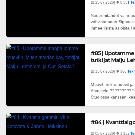
📅 25.07.2026
| 👁️ 6 551
|
Te
Neutronitähdet vs. mus
vahvistamaan Signaali
ihmeellisistä asioista He
#85 | Upotamme
tutkijat Maiju Le
📅 15.07.2026
| 👁️ 360
|
Tekn
Muovit, mikromuovit ja
Arvostele ?????????? T
Studiossa kanssani kes
#84 | Kvanttialgo
📅 05.07.2026
| 👁️ 1 352
|
Te