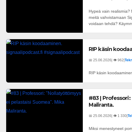
Hypeä vain realismia? M
meitä vahvistamaan Signa
voidaan tehdä? Käymme 
RIP käsin koodaa
📅 25.06.2026
| 👁️ 962
|
Tekn
RIP käsin koodaaminen.
#83 | Professori
Maliranta.
📅 25.06.2026
| 👁️ 1 330
|
Te
Miksi menestyneet pomot