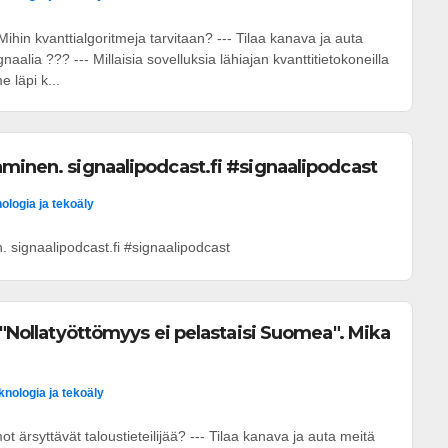
ihin kvanttialgoritmeja tarvitaan? --- Tilaa kanava ja auta
alia ??? --- Millaisia sovelluksia lähiajan kvanttitietokoneilla
läpi k...
minen. signaalipodcast.fi #signaalipodcast
ologia ja tekoäly
 signaalipodcast.fi #signaalipodcast
: "Nollatyöttömyys ei pelastaisi Suomea". Mika
knologia ja tekoäly
 ärsyttävät taloustieteilijää? --- Tilaa kanava ja auta meitä