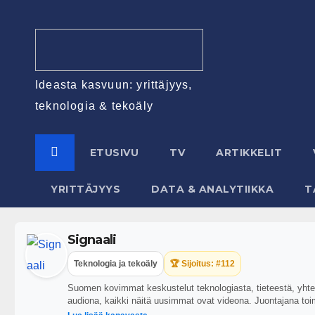
Ideasta kasvuun: yrittäjyys,
teknologia & tekoäly
ETUSIVU
TV
ARTIKKELIT
YRITTÄJYYS
DATA & ANALYTIIKKA
T
Signaali
Teknologia ja tekoäly
🏆 Sijoitus: #112
Suomen kovimmat keskustelut teknologiasta, tieteestä, yhteis
audiona, kaikki näitä uusimmat ovat videona. Juontajana toi