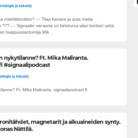
knologia ja tekoäly
a miehittämätön? --- Tilaa kanava ja auta meitä
??? --- Signaalin vieraana on tietoturva-alan konkari sekä
an huippuasiantuntija Mik...
nykytilanne? Ft. Mika Maliranta.
fi #signaalipodcast
ologia ja tekoäly
lanne? Ft. Mika Maliranta. signaalipodcast.fi
tronitähdet, magnetarit ja alkuaineiden synty.
onas Nättilä.