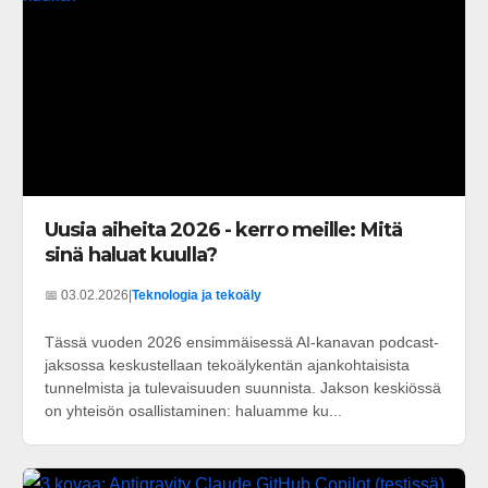
Uusia aiheita 2026 - kerro meille: Mitä
sinä haluat kuulla?
📅 03.02.2026
|
Teknologia ja tekoäly
Tässä vuoden 2026 ensimmäisessä AI-kanavan podcast-
jaksossa keskustellaan tekoälykentän ajankohtaisista
tunnelmista ja tulevaisuuden suunnista. Jakson keskiössä
on yhteisön osallistaminen: haluamme ku...