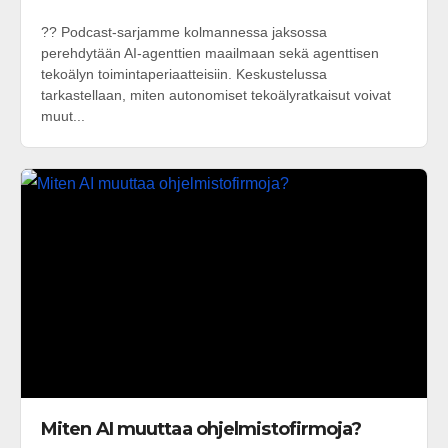
?? Podcast-sarjamme kolmannessa jaksossa
perehdytään AI-agenttien maailmaan sekä agenttisen
tekoälyn toimintaperiaatteisiin. Keskustelussa
tarkastellaan, miten autonomiset tekoälyratkaisut voivat
muut...
Miten AI muuttaa ohjelmistofirmoja?