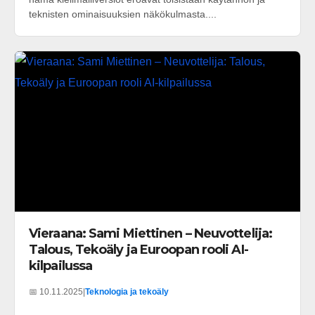
teknisten ominaisuuksien näkökulmasta....
Vieraana: Sami Miettinen – Neuvottelija:
Talous, Tekoäly ja Euroopan rooli AI-
kilpailussa
📅 10.11.2025
|
Teknologia ja tekoäly