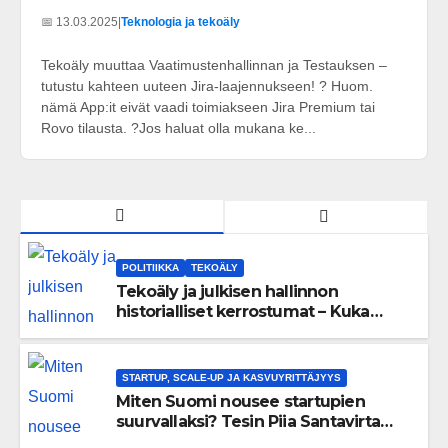
📅 13.03.2025
|
Teknologia ja tekoäly
Tekoäly muuttaa Vaatimustenhallinnan ja Testauksen –
tutustu kahteen uuteen Jira-laajennukseen! ? Huom.
nämä App:it eivät vaadi toimiakseen Jira Premium tai
Rovo tilausta. ?Jos haluat olla mukana ke...
POLITIIKKA
TEKOÄLY
Tekoäly ja julkisen hallinnon
historialliset kerrostumat – Kuka
uskaltaa purkaa menneisyyden
painolastin?
STARTUP, SCALE-UP JA KASVUYRITTÄJYYS
Miten Suomi nousee startupien
suurvallaksi? Tesin Piia Santavirta
lataa kovat luvut pöytään 🚀