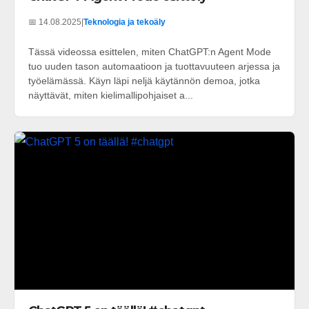
📅 14.08.2025
|
Teknologia ja tekoäly
Tässä videossa esittelen, miten ChatGPT:n Agent Mode
tuo uuden tason automaatioon ja tuottavuuteen arjessa ja
työelämässä. Käyn läpi neljä käytännön demoa, jotka
näyttävät, miten kielimallipohjaiset a...