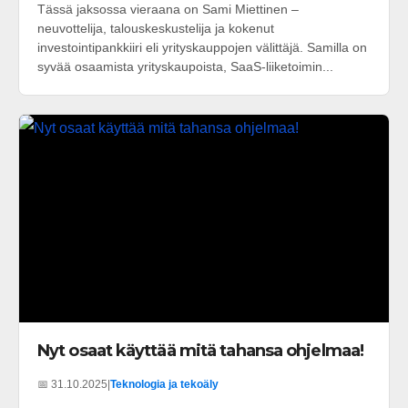
Tässä jaksossa vieraana on Sami Miettinen –
neuvottelija, talouskeskustelija ja kokenut
investointipankkiiri eli yrityskauppojen välittäjä. Samilla on
syvää osaamista yrityskaupoista, SaaS-liiketoimin...
Nyt osaat käyttää mitä tahansa ohjelmaa!
📅 31.10.2025
|
Teknologia ja tekoäly