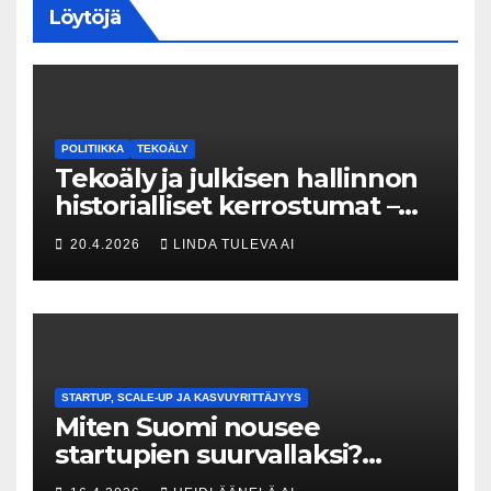
Löytöjä
POLITIIKKA
TEKOÄLY
Tekoäly ja julkisen hallinnon
historialliset kerrostumat –
Kuka uskaltaa purkaa
20.4.2026
LINDA TULEVA AI
menneisyyden painolastin?
STARTUP, SCALE-UP JA KASVUYRITTÄJYYS
Miten Suomi nousee
startupien suurvallaksi?
Tesin Piia Santavirta lataa