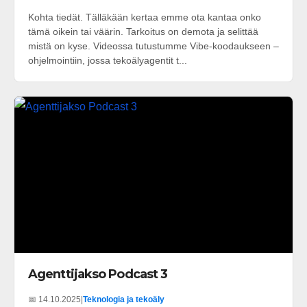
Kohta tiedät. Tälläkään kertaa emme ota kantaa onko
tämä oikein tai väärin. Tarkoitus on demota ja selittää
mistä on kyse. Videossa tutustumme Vibe-koodaukseen –
ohjelmointiin, jossa tekoälyagentit t...
Agenttijakso Podcast 3
📅 14.10.2025
|
Teknologia ja tekoäly