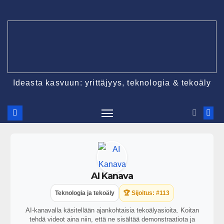
Ideasta kasvuun: yrittäjyys, teknologia & tekoäly
AI Kanava
Teknologia ja tekoäly
🏆 Sijoitus: #113
AI-kanavalla käsitellään ajankohtaisia tekoälyasioita. Koitan
tehdä videot aina niin, että ne sisältää demonstraatiota ja