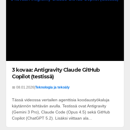
3 kovaa: Antigravity Claude GitHub
Copilot (testissä)
📅 08.01.2026
|
Teknologia ja tekoäly
Tässä videossa vertailen agenttisia koodaustyökaluja
käytännön tehtävän avulla. Testissä ovat Antigravity
(Gemini 3 Pro), Claude Code (Opus 4.5) sekä GitHub
Copilot (ChatGPT 5.2). Lisäksi viittaan ala...