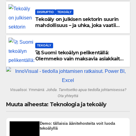
DISRUPTIO
TEKOÄLY
Tekoäly on julkisen sektorin suurin
mahdollisuus – ja uhka, joka vaatii
välittömiä tekoja
TEKOÄLY
🚀 Suomi tekoälyn pelikentällä:
Olemmeko vain maksavia asiakkaita
vai rakennammeko tulevaisuuden
gigatehtaan?
Visualisoi. Ymmärrä. Johda. Tarvitsetko apua tiedolla johtamisessa?
Ota yhteyttä
Muuta aiheesta: Teknologia ja tekoäly
Demo: tällaisia äänitehosteita voit luoda
tekoälyllä