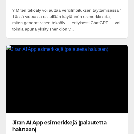
? Miten tekoäly voi auttaa veroilmoituksen täyttämisessä?
Tässä videossa esitellään käytännön esimerkki siitä,
miten generatiivinen tekoäly — erityisesti ChatGPT — voi
toimia apuna yksityishenkilön v...
Jiran AI App esimerkkejä (palautetta
halutaan)