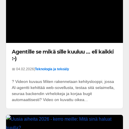
Agentille se mikä sille kuuluu ... eli kaikki
:-)
📅 04.02.2026
|
Teknologia ja tekoäly
? Videon kuvaus Miten rakennetaan kehityslooppi, jossa
AI-agentti kehittää web-sovellusta, testaa sitä selaimella,
seuraa backendin virhelokeja ja korjaa bugit
automaattisesti? Video on kuvattu oikea...