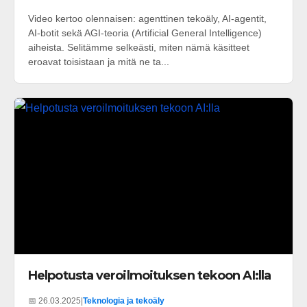
Video kertoo olennaisen: agenttinen tekoäly, AI-agentit,
AI-botit sekä AGI-teoria (Artificial General Intelligence)
aiheista. Selitämme selkeästi, miten nämä käsitteet
eroavat toisistaan ja mitä ne ta...
Helpotusta veroilmoituksen tekoon AI:lla
📅 26.03.2025
|
Teknologia ja tekoäly