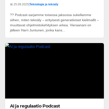
📅 25.09.2025
|
Teknologia ja tekoäly
?? Podcast-sarjamme toisessa jaksossa sukellamme
siihen, miten tekoäly – erityisesti generatiiviset kielimallit –
muuttavat ohjelmistokehityksen arkea. Vieraanani on
jälleen Harri Juntunen, jonka kans...
AI ja regulaatio Podcast