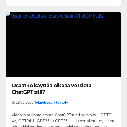
Osaatko käyttää oikeaa versiota
ChatGPT:stä?
📅 18.11.2025
|
Teknologia ja tekoäly
Videolla tarkastelemme ChatGPT:n eri versioita – GPT?
4o, GPT?4.1, GPT?5 ja GPT?5.1 – ja vertailemme, miten
nämä kielimalliversiot eroavat toisistaan käytännön ja