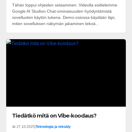
Tähän loppui ohjeiden selaaminen. Videolla esittelemme
Google AI Studion Chat-ominaisuuden hyödyntämistä
sovellusten käytön tukena. Demo-osiossa käydään läpi,
miten sovelluksen näkymän jakaminen tekoä...
Tiedätkö mitä on Vibe-koodaus?
📅 27.10.2025
|
Teknologia ja tekoäly