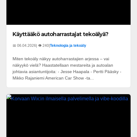
Käyttääkö autoharrastajat tekoälyä?
📅 06.04.2026
| 👁️ 240
|
Teknologia ja tekoäly
Miten tekoäly näkyy autoharrastajien arjessa – vai
näkyykö vielä? Haastatellaan mestareita ja autoalan
johtavia asiantuntijoita: - Jesse Haapala - Pertti Pääsky -
Mikko Rajaniemi American Car Show -ta...