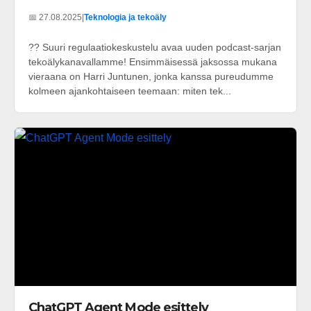
📅 27.08.2025
|
Teknologia ja tekoäly
?? Suuri regulaatiokeskustelu avaa uuden podcast-sarjan
tekoälykanavallamme! Ensimmäisessä jaksossa mukana
vieraana on Harri Juntunen, jonka kanssa pureudumme
kolmeen ajankohtaiseen teemaan: miten tek...
ChatGPT Agent Mode esittely