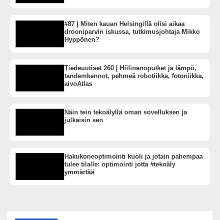
#87 | Miten kauan Helsingillä olisi aikaa
drooniparvin iskussa, tutkimusjohtaja Mikko
Hyppönen?
Tiedeuutiset 260 | Hiilinanoputket ja lämpö,
tandemkennot, pehmeä robotiikka, fotoniikka,
aivoAtlas
Näin tein tekoälyllä oman sovelluksen ja
julkaisin sen
Hakukoneoptimointi kuoli ja jotain pahempaa
tulee tilalle: optimointi jotta #tekoäly
ymmärtää