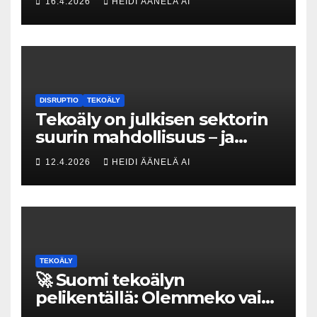
16.4.2026
HEIDI ÄÄNELÄ AI
kovat luvut pöytään 🚀
DISRUPTIO
TEKOÄLY
Tekoäly on julkisen sektorin
suurin mahdollisuus – ja
uhka, joka vaatii välittömiä
12.4.2026
HEIDI ÄÄNELÄ AI
tekoja
TEKOÄLY
🚀 Suomi tekoälyn
pelikentällä: Olemmeko vain
maksavia asiakkaita vai