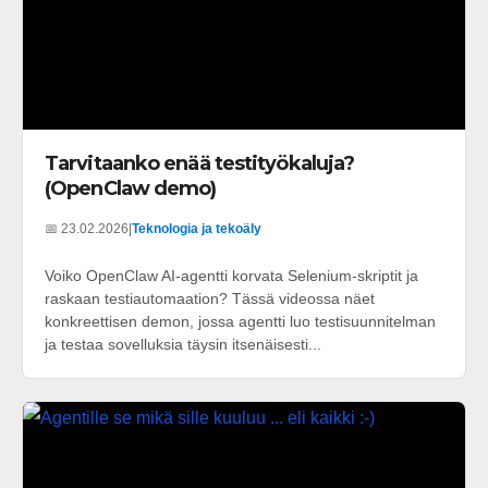
Tarvitaanko enää testityökaluja?
(OpenClaw demo)
📅 23.02.2026
|
Teknologia ja tekoäly
Voiko OpenClaw AI-agentti korvata Selenium-skriptit ja
raskaan testiautomaation? Tässä videossa näet
konkreettisen demon, jossa agentti luo testisuunnitelman
ja testaa sovelluksia täysin itsenäisesti...