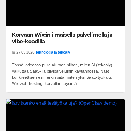
Korvaan Wix:in ilmaisella palvelimella ja
vibe-koodilla
📅 27.03.2026
|
Teknologia ja tekoäly
Tässä videossa pureudutaan siihen, miten AI (tekoäly)
vaikuttaa SaaS- ja pilvipalveluihin käytännössä. Näet
konkreettisen esimerkin siitä, miten yksi SaaS-työkalu,
Wix web-hosting, korvattiin täysin A...