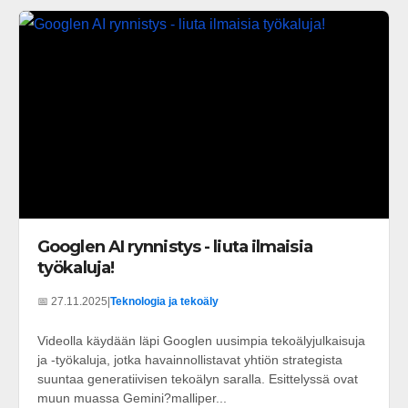
Googlen AI rynnistys - liuta ilmaisia
työkaluja!
📅 27.11.2025
|
Teknologia ja tekoäly
Videolla käydään läpi Googlen uusimpia tekoälyjulkaisuja
ja -työkaluja, jotka havainnollistavat yhtiön strategista
suuntaa generatiivisen tekoälyn saralla. Esittelyssä ovat
muun muassa Gemini?malliper...