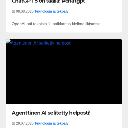
ChatGPT 5 on täällä! #chatgpt
📅 08.08.2025
|
Teknologia ja tekoäly
OpenAI otti takaisin 1. paikkansa kielimallikisassa.
Agenttinen AI selitetty helposti!
📅 29.07.2025
|
Teknologia ja tekoäly