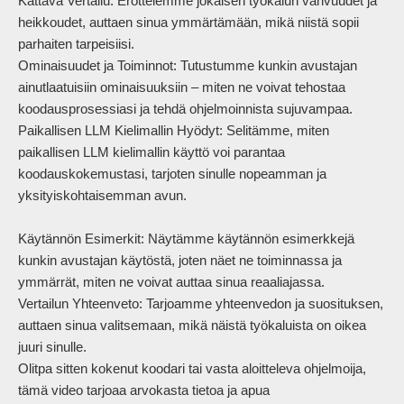
Kattava Vertailu: Erottelemme jokaisen työkalun vahvuudet ja 
heikkoudet, auttaen sinua ymmärtämään, mikä niistä sopii 
parhaiten tarpeisiisi.

Ominaisuudet ja Toiminnot: Tutustumme kunkin avustajan 
ainutlaatuisiin ominaisuuksiin – miten ne voivat tehostaa 
koodausprosessiasi ja tehdä ohjelmoinnista sujuvampaa.

Paikallisen LLM Kielimallin Hyödyt: Selitämme, miten 
paikallisen LLM kielimallin käyttö voi parantaa 
koodauskokemustasi, tarjoten sinulle nopeamman ja 
yksityiskohtaisemman avun.

Käytännön Esimerkit: Näytämme käytännön esimerkkejä 
kunkin avustajan käytöstä, joten näet ne toiminnassa ja 
ymmärrät, miten ne voivat auttaa sinua reaaliajassa.

Vertailun Yhteenveto: Tarjoamme yhteenvedon ja suosituksen, 
auttaen sinua valitsemaan, mikä näistä työkaluista on oikea 
juuri sinulle.

Olitpa sitten kokenut koodari tai vasta aloitteleva ohjelmoija, 
tämä video tarjoaa arvokasta tietoa ja apua 