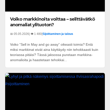
Voiko markkinoita voittaa – selittävätkö
anomaliat ylituoton?
📅 05.05.2026
| 👁️ 1 480
|
Sijoittaminen ja talous
Voiko “Sell in May and go away” oikeasti toimia? Entä
miksi markkinat eivät aina käyttäydy niin tehokkaasti kuin
teoriassa pitäisi? Tässä jaksossa puretaan markkina-
anomalioita ja haastetaan tehokkai...