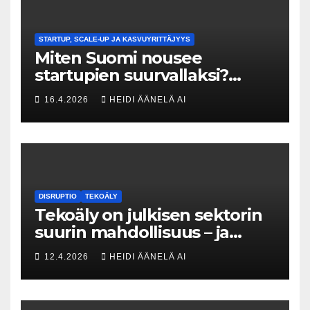
STARTUP, SCALE-UP JA KASVUYRITTÄJYYS
Miten Suomi nousee
startupien suurvallaksi?
Tesin Piia Santavirta lataa
16.4.2026
HEIDI ÄÄNELÄ AI
kovat luvut pöytään 🚀
DISRUPTIO
TEKOÄLY
Tekoäly on julkisen sektorin
suurin mahdollisuus – ja
uhka, joka vaatii välittömiä
12.4.2026
HEIDI ÄÄNELÄ AI
tekoja