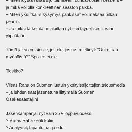
– Miten löytää rahaa sijoittamiseen ruuhkavuosien keskellä – 
ja mikä voi olla konkreettinen säästön paikka.

– Miten yksi "kallis kysymys pankissa" voi maksaa pitkän 
pennin.

– Ja miksi tärkeintä on aloittaa nyt – ei täydellisesti, vaan 
ylipäätään.

Tämä jakso on sinulle, jos olet joskus miettinyt: "Onko liian 
myöhäistä?" Spoiler: ei ole.

Tiesitkö?

Viisas Raha on Suomen luetuin yksityissijoittajien talousmedia 
– ja lehden saat jäsenetuna liittymällä Suomen 
Osakesäästäjiin!

Jäsenkampanja: nyt vain 25 € loppuvuodeksi

? Viisas Raha -lehti kotiin

? Analyysit, tapahtumat ja edut
