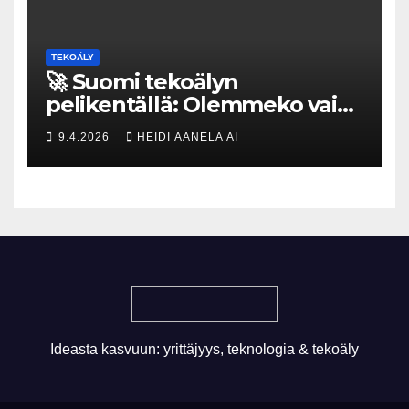
TEKOÄLY
🚀 Suomi tekoälyn
pelikentällä: Olemmeko vain
maksavia asiakkaita vai
9.4.2026
HEIDI ÄÄNELÄ AI
rakennammeko
tulevaisuuden gigatehtaan?
Ideasta kasvuun: yrittäjyys, teknologia & tekoäly