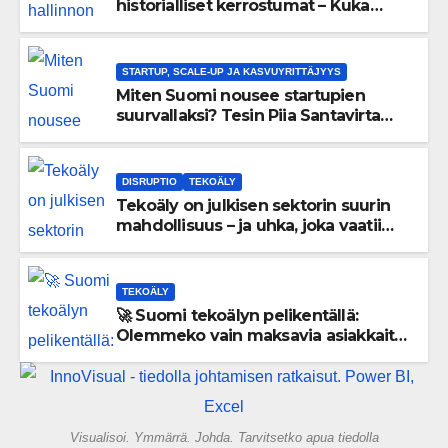
historialliset kerrostumat – Kuka
uskaltaa purkaa menneisyyden
painolastin?
STARTUP, SCALE-UP JA KASVUYRITTÄJYYS
Miten Suomi nousee startupien
suurvallaksi? Tesin Piia Santavirta
lataa kovat luvut pöytään 🚀
DISRUPTIO
TEKOÄLY
Tekoäly on julkisen sektorin suurin
mahdollisuus – ja uhka, joka vaatii
välittömiä tekoja
TEKOÄLY
🚀 Suomi tekoälyn pelikentällä:
Olemmeko vain maksavia asiakkaita
vai rakennammeko tulevaisuuden
gigatehtaan?
Visualisoi. Ymmärrä. Johda. Tarvitsetko apua tiedolla