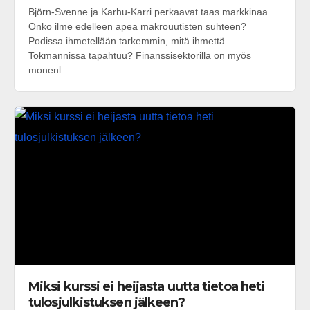
Björn-Svenne ja Karhu-Karri perkaavat taas markkinaa.
Onko ilme edelleen apea makrouutisten suhteen?
Podissa ihmetellään tarkemmin, mitä ihmettä
Tokmannissa tapahtuu? Finanssisektorilla on myös
monenl...
Miksi kurssi ei heijasta uutta tietoa heti
tulosjulkistuksen jälkeen?