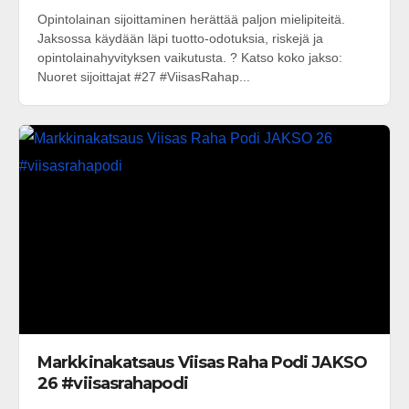
Opintolainan sijoittaminen herättää paljon mielipiteitä.
Jaksossa käydään läpi tuotto-odotuksia, riskejä ja
opintolainahyvityksen vaikutusta. ? Katso koko jakso:
Nuoret sijoittajat #27 #ViisasRahap...
Markkinakatsaus Viisas Raha Podi JAKSO
26 #viisasrahapodi