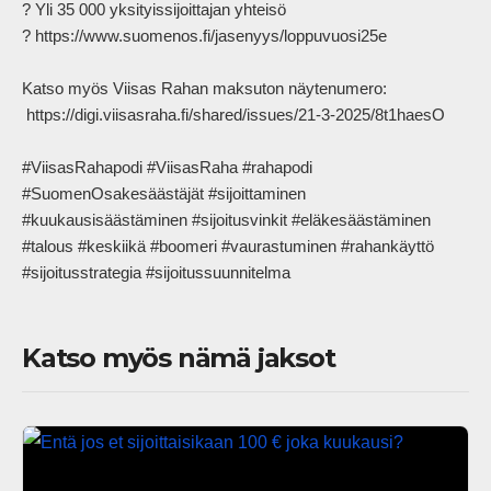
? Yli 35 000 yksityissijoittajan yhteisö

? https://www.suomenos.fi/jasenyys/loppuvuosi25e

Katso myös Viisas Rahan maksuton näytenumero:

 https://digi.viisasraha.fi/shared/issues/21-3-2025/8t1haesO

#ViisasRahapodi #ViisasRaha #rahapodi 
#SuomenOsakesäästäjät #sijoittaminen 
#kuukausisäästäminen #sijoitusvinkit #eläkesäästäminen 
#talous #keskiikä #boomeri #vaurastuminen #rahankäyttö 
#sijoitusstrategia #sijoitussuunnitelma            
Katso myös nämä jaksot