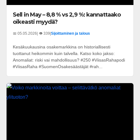
Sell in May – 8,8 % vs 2,9 %: kannattaako
oikeasti myydä?
📅 05.05.2026
| 👁️ 339
|
Sijoittaminen ja talous
Kesäkuukausina osakemarkkina on historiallisesti
tuottanut heikommin kuin talvella. Katso koko jakso:
Anomaliat: riski vai mahdollisuus? #250 #ViisasRahapodi
#ViisasRaha #SuomenOsakesäästäjät #rah...