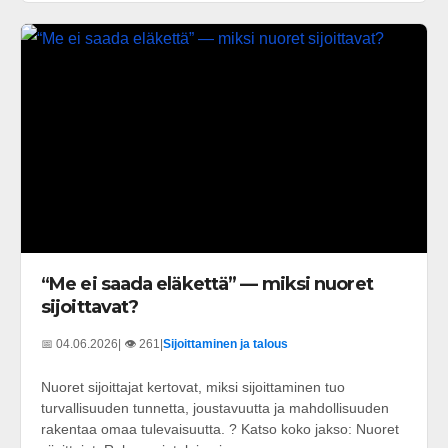
“Me ei saada eläkettä” — miksi nuoret
sijoittavat?
📅 04.06.2026
| 👁️ 261
|
Sijoittaminen ja talous
Nuoret sijoittajat kertovat, miksi sijoittaminen tuo
turvallisuuden tunnetta, joustavuutta ja mahdollisuuden
rakentaa omaa tulevaisuutta. ? Katso koko jakso: Nuoret