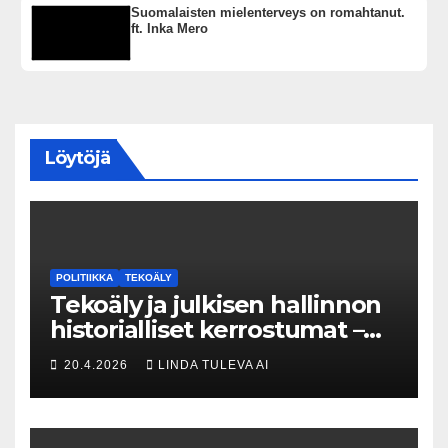
Suomalaisten mielenterveys on romahtanut.
ft. Inka Mero
Löytöjä
POLITIIKKA
TEKOÄLY
Tekoäly ja julkisen hallinnon
historialliset kerrostumat –
Kuka uskaltaa purkaa
20.4.2026
LINDA TULEVA AI
menneisyyden painolastin?