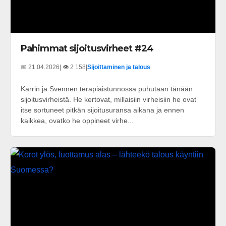
Pahimmat sijoitusvirheet #24
📅 21.04.2026
| 👁️ 2 158
|
Sijoittaminen ja talous
Karrin ja Svennen terapiaistunnossa puhutaan tänään
sijoitusvirheistä. He kertovat, millaisiin virheisiin he ovat
itse sortuneet pitkän sijoitusuransa aikana ja ennen
kaikkea, ovatko he oppineet virhe...