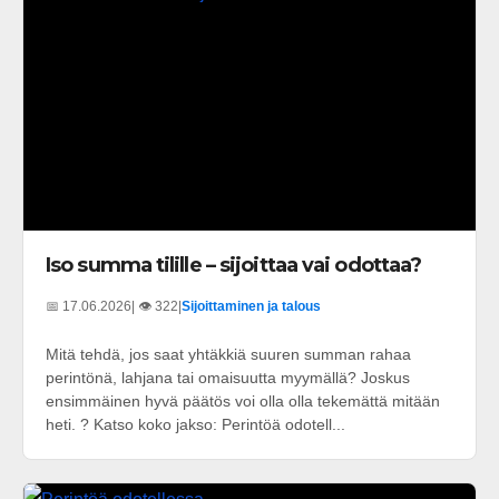
Iso summa tilille – sijoittaa vai odottaa?
📅 17.06.2026
| 👁️ 322
|
Sijoittaminen ja talous
Mitä tehdä, jos saat yhtäkkiä suuren summan rahaa
perintönä, lahjana tai omaisuutta myymällä? Joskus
ensimmäinen hyvä päätös voi olla olla tekemättä mitään
heti. ? Katso koko jakso: Perintöä odotell...