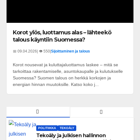
Korot ylös, luottamus alas – lähteekö
talous käyntiin Suomessa?
📅 09.04.2026
| 👁️ 550
|
Sijoittaminen ja talous
Korot nousevat ja kuluttajaluottamus laskee – mitä se
tarkoittaa rakentamiselle, asuntokaupalle ja kulutukselle
Suomessa? Suomen talous on herkkä korkojen ja
energian hinnan muutoksille. Katso koko j...
POLITIIKKA
TEKOÄLY
Tekoäly ja julkisen hallinnon