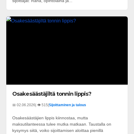
sijoittajat: Raha, opintolaina ja...
Osakesäästäjiltä tonnin lippis?
📅 02.06.2026
| 👁️ 515
|
Sijoittaminen ja talous
Osakesäästäjien lippis kiinnostaa, mutta
maksutilanteessa tulee mutka matkaan. Taustalla on
kysymys siitä, voiko sijoittamisen aloittaa pienillä