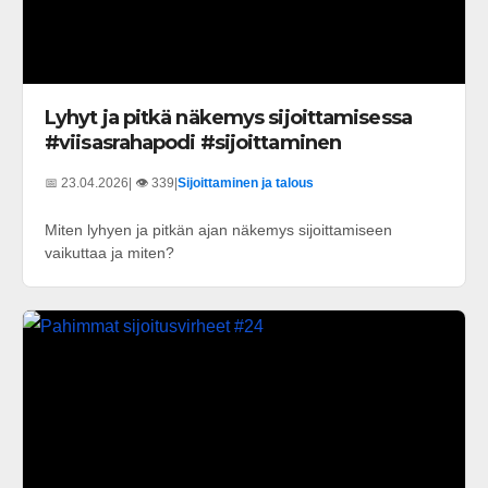
Lyhyt ja pitkä näkemys sijoittamisessa
#viisasrahapodi #sijoittaminen
📅 23.04.2026
| 👁️ 339
|
Sijoittaminen ja talous
Miten lyhyen ja pitkän ajan näkemys sijoittamiseen
vaikuttaa ja miten?