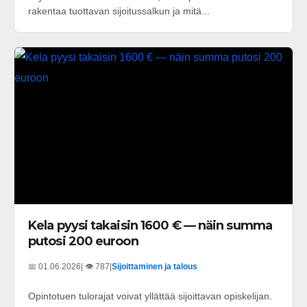
rakentaa tuottavan sijoitussalkun ja mitä...
Kela pyysi takaisin 1600 € — näin summa
putosi 200 euroon
📅 01.06.2026
| 👁️ 787
|
Sijoittaminen ja talous
Opintotuen tulorajat voivat yllättää sijoittavan opiskelijan.