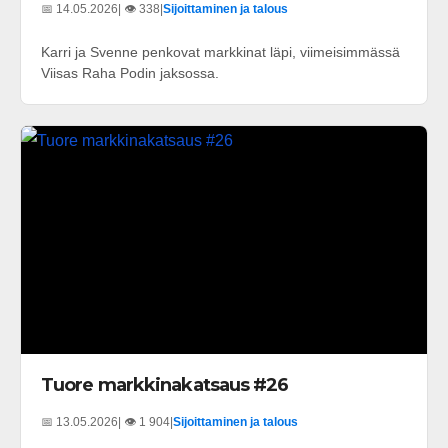
📅 14.05.2026
| 👁️ 338
|
Sijoittaminen ja talous
Karri ja Svenne penkovat markkinat läpi, viimeisimmässä
Viisas Raha Podin jaksossa.
Tuore markkinakatsaus #26
📅 13.05.2026
| 👁️ 1 904
|
Sijoittaminen ja talous