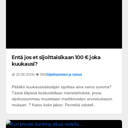
Entä jos et sijoittaisikaan 100 € joka
kuukausi?
📅 25.06.2026
| 👁️ 384
|
Sijoittaminen ja talous
Pitääkö kuukausisäästäjän sijoittaa aina sama summa?
Tässä klipissä keskustellaan menetelmästä, jossa
sijoitussummaa muutetaan markkinoiden arvostustason
mukaan. ? Katso koko jakso: Perintöä odotell...