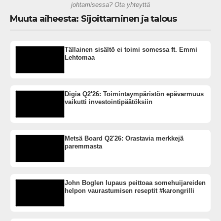
johtamisessa? Ota yhteyttä
Muuta aiheesta: Sijoittaminen ja talous
Tällainen sisältö ei toimi somessa ft. Emmi
Lehtomaa
Digia Q2'26: Toimintaympäristön epävarmuus
vaikutti investointipäätöksiin
Metsä Board Q2'26: Orastavia merkkejä
paremmasta
John Boglen lupaus peittoaa somehuijareiden
helpon vaurastumisen reseptit #karongrilli