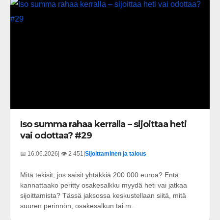
Iso summa rahaa kerralla – sijoittaa heti
vai odottaa? #29
📅 16.06.2026
| 👁️ 2 451
|
Sijoittaminen ja talous
Mitä tekisit, jos saisit yhtäkkiä 200 000 euroa? Entä
kannattaako peritty osakesalkku myydä heti vai jatkaa
sijoittamista? Tässä jaksossa keskustellaan siitä, mitä
suuren perinnön, osakesalkun tai m...