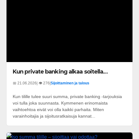
Kun private banking alkaa soitella…
📅 21.06.2026
| 👁️ 276
|
Sijoittaminen ja talous
Kun tilille tulee suuri summa, private banking -tarjouksia
voi tulla joka suunnasta. Kymmenen erinomaista
vaihtoehtoa eivät voi olla kaikki parhaita. Miten
varainhoitajia ja sijoitusratkaisuja kannat...