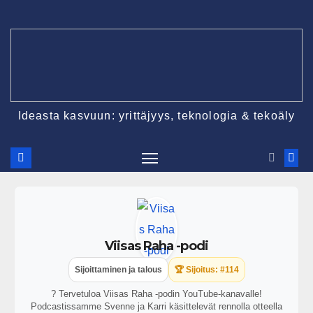
Ideasta kasvuun: yrittäjyys, teknologia & tekoäly
Viisas Raha -podi
Sijoittaminen ja talous
🏆 Sijoitus: #114
? Tervetuloa Viisas Raha -podin YouTube-kanavalle!
Podcastissamme Svenne ja Karri käsittelevät rennolla otteella