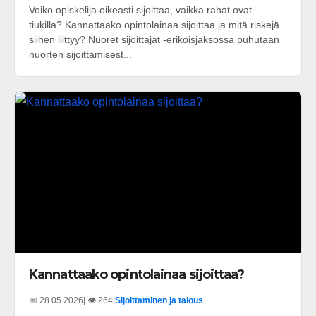
Voiko opiskelija oikeasti sijoittaa, vaikka rahat ovat
tiukilla? Kannattaako opintolainaa sijoittaa ja mitä riskejä
siihen liittyy? Nuoret sijoittajat -erikoisjaksossa puhutaan
nuorten sijoittamisest...
Kannattaako opintolainaa sijoittaa?
📅 28.05.2026
| 👁️ 264
|
Sijoittaminen ja talous