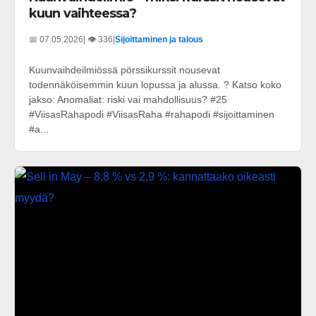
kuun vaihteessa?
📅 07.05.2026
| 👁️ 336
|
Sijoittaminen ja talous
Kuunvaihdeilmiössä pörssikurssit nousevat
todennäköisemmin kuun lopussa ja alussa. ? Katso koko
jakso: Anomaliat: riski vai mahdollisuus? #25
#ViisasRahapodi #ViisasRaha #rahapodi #sijoittaminen
#a...