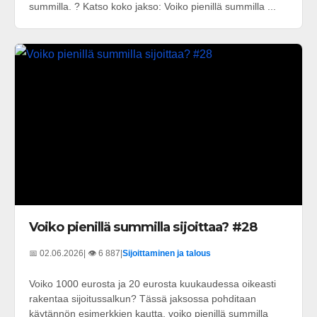
summilla. ? Katso koko jakso: Voiko pienillä summilla ...
Voiko pienillä summilla sijoittaa? #28
📅 02.06.2026
| 👁️ 6 887
|
Sijoittaminen ja talous
Voiko 1000 eurosta ja 20 eurosta kuukaudessa oikeasti
rakentaa sijoitussalkun? Tässä jaksossa pohditaan
käytännön esimerkkien kautta, voiko pienillä summilla