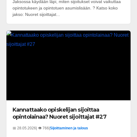
Jaksossa käydään läpi, miten sijoitukset voivat vaikuttaa
opintotukeen ja opintotuen asumislisään. ? Katso koko
jakso: Nuoret sijoittajat...
Kannattaako opiskelijan sijoittaa
opintolainaa? Nuoret sijoittajat #27
📅 28.05.2026
| 👁️ 766
|
Sijoittaminen ja talous