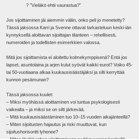
                ? "Vieläkö ehtii vaurastua?"

Jos sijoittaminen jäi aiemmin väliin, onko peli jo menetetty? 
Tässä jaksossa Karri ja Svenne ottavat tarkasteluun keski-iän 
kynnyksellä aloittavan sijoittajan tilanteen – rehellisesti, 
numeroiden ja todellisten esimerkkien valossa.

Mitä jos sijoittamista ei aloitettu kolmekymppisenä? Entä jos 
lapset, asuntolaina ja arjen kulut syövät kaikki eurot? Voiko 45- 
tai 50-vuotiaana alkaa kuukausisäästäjäksi ja silti kerryttää 
kunnon pesämunan?

Tässä jaksossa kuulet:

– Miksi myöhässä aloittaminen voi tuntua psykologisesti 
vaikealta – ja miksi se on silti järkevää.

– Mitä kuukausisäästäminen tuo 10–15 vuoden aikajänteellä?

– Miten sijoitusten hajautus ja riski muuttuvat, kun 
sijoitushorisontti lyhenee?
