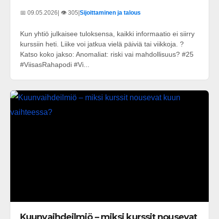
📅 09.05.2026
| 👁️ 305
|
Sijoittaminen ja talous
Kun yhtiö julkaisee tuloksensa, kaikki informaatio ei siirry
kurssiin heti. Liike voi jatkua vielä päiviä tai viikkoja. ?
Katso koko jakso: Anomaliat: riski vai mahdollisuus? #25
#ViisasRahapodi #Vi...
Kuunvaihdeilmiö – miksi kurssit nousevat