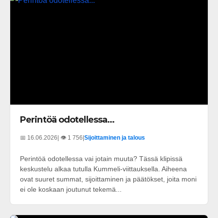
Perintöä odotellessa...
📅 16.06.2026
| 👁️ 1 756
|
Sijoittaminen ja talous
Perintöä odotellessa vai jotain muuta? Tässä klipissä
keskustelu alkaa tutulla Kummeli-viittauksella. Aiheena
ovat suuret summat, sijoittaminen ja päätökset, joita moni
ei ole koskaan joutunut tekemä...