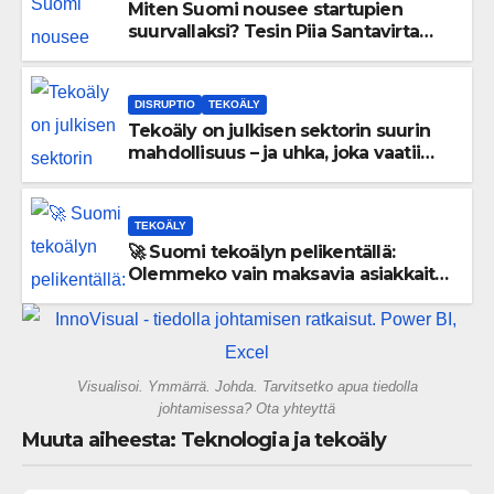
Miten Suomi nousee startupien
suurvallaksi? Tesin Piia Santavirta
lataa kovat luvut pöytään 🚀
DISRUPTIO
TEKOÄLY
Tekoäly on julkisen sektorin suurin
mahdollisuus – ja uhka, joka vaatii
välittömiä tekoja
TEKOÄLY
🚀 Suomi tekoälyn pelikentällä:
Olemmeko vain maksavia asiakkaita
vai rakennammeko tulevaisuuden
gigatehtaan?
Visualisoi. Ymmärrä. Johda. Tarvitsetko apua tiedolla
johtamisessa? Ota yhteyttä
Muuta aiheesta: Teknologia ja tekoäly