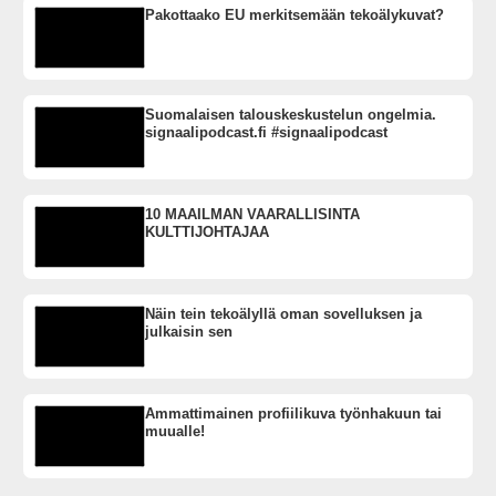
Pakottaako EU merkitsemään tekoälykuvat?
Suomalaisen talouskeskustelun ongelmia.
signaalipodcast.fi #signaalipodcast
10 MAAILMAN VAARALLISINTA
KULTTIJOHTAJAA
Näin tein tekoälyllä oman sovelluksen ja
julkaisin sen
Ammattimainen profiilikuva työnhakuun tai
muualle!