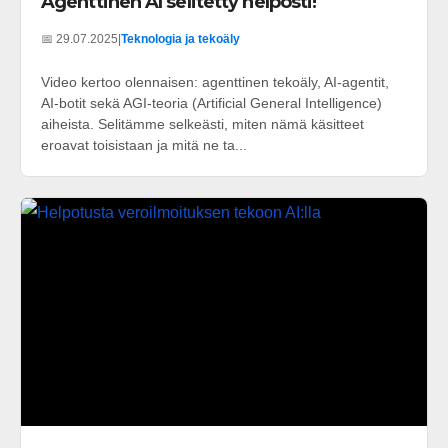
Agenttinen AI selitetty helposti!
📅 29.07.2025
|
Teknologia ja tekoäly
Video kertoo olennaisen: agenttinen tekoäly, AI-agentit,
AI-botit sekä AGI-teoria (Artificial General Intelligence)
aiheista. Selitämme selkeästi, miten nämä käsitteet
eroavat toisistaan ja mitä ne ta...