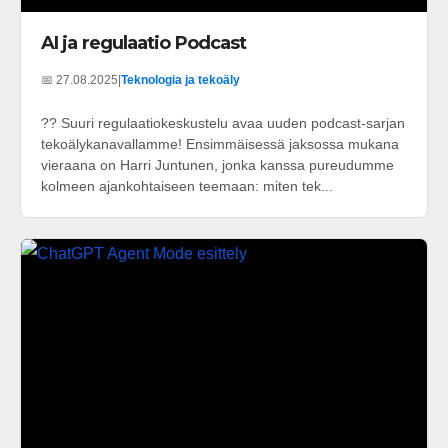
AI ja regulaatio Podcast
📅 27.08.2025
|
Teknologia ja tekoäly
?? Suuri regulaatiokeskustelu avaa uuden podcast-sarjan
tekoälykanavallamme! Ensimmäisessä jaksossa mukana
vieraana on Harri Juntunen, jonka kanssa pureudumme
kolmeen ajankohtaiseen teemaan: miten tek...