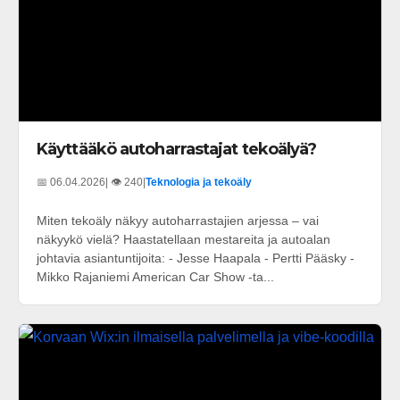
Käyttääkö autoharrastajat tekoälyä?
📅 06.04.2026
| 👁️ 240
|
Teknologia ja tekoäly
Miten tekoäly näkyy autoharrastajien arjessa – vai
näkyykö vielä? Haastatellaan mestareita ja autoalan
johtavia asiantuntijoita: - Jesse Haapala - Pertti Pääsky -
Mikko Rajaniemi American Car Show -ta...