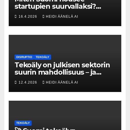
startupien suurvallaksi?
Tesin Piia Santavirta lataa
16.4.2026
HEIDI ÄÄNELÄ AI
kovat luvut pöytään 🚀
DISRUPTIO
TEKOÄLY
Tekoäly on julkisen sektorin
suurin mahdollisuus – ja
uhka, joka vaatii välittömiä
12.4.2026
HEIDI ÄÄNELÄ AI
tekoja
TEKOÄLY