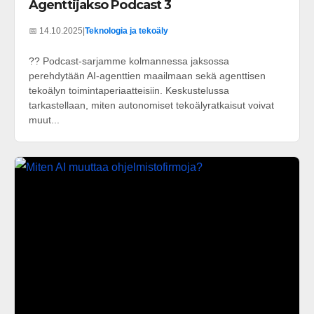
Agenttijakso Podcast 3
📅 14.10.2025
|
Teknologia ja tekoäly
?? Podcast-sarjamme kolmannessa jaksossa
perehdytään AI-agenttien maailmaan sekä agenttisen
tekoälyn toimintaperiaatteisiin. Keskustelussa
tarkastellaan, miten autonomiset tekoälyratkaisut voivat
muut...