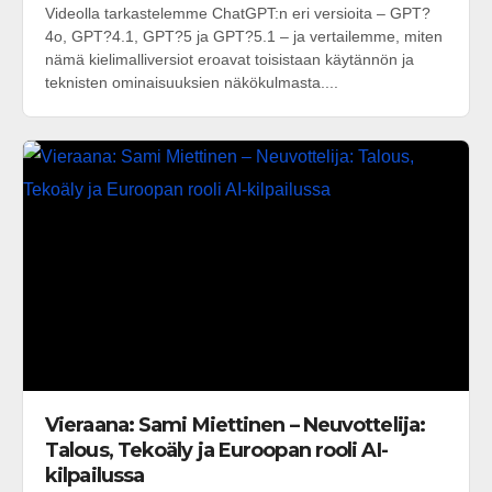
Videolla tarkastelemme ChatGPT:n eri versioita – GPT?
4o, GPT?4.1, GPT?5 ja GPT?5.1 – ja vertailemme, miten
nämä kielimalliversiot eroavat toisistaan käytännön ja
teknisten ominaisuuksien näkökulmasta....
Vieraana: Sami Miettinen – Neuvottelija:
Talous, Tekoäly ja Euroopan rooli AI-
kilpailussa