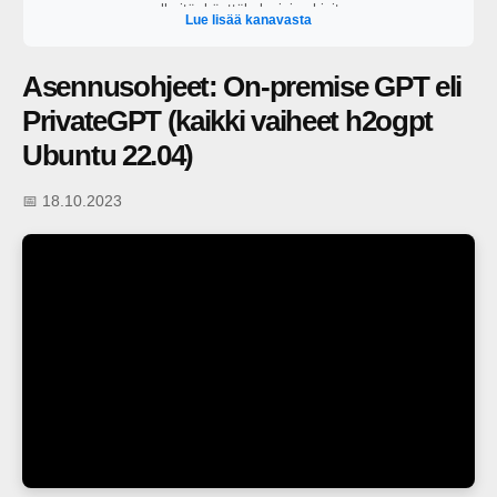
selkeitä, käyttökelpoisia ohjeita.
Lue lisää kanavasta
Asennusohjeet: On-premise GPT eli
PrivateGPT (kaikki vaiheet h2ogpt
Ubuntu 22.04)
📅 18.10.2023