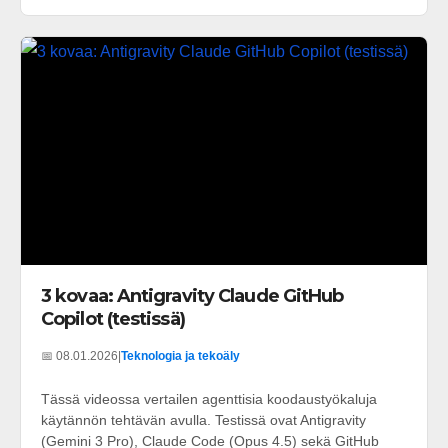
3 kovaa: Antigravity Claude GitHub
Copilot (testissä)
📅 08.01.2026
|
Teknologia ja tekoäly
Tässä videossa vertailen agenttisia koodaustyökaluja
käytännön tehtävän avulla. Testissä ovat Antigravity
(Gemini 3 Pro), Claude Code (Opus 4.5) sekä GitHub