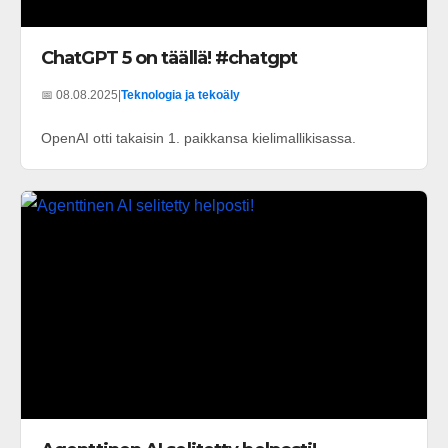
ChatGPT 5 on täällä! #chatgpt
📅 08.08.2025
|
Teknologia ja tekoäly
OpenAI otti takaisin 1. paikkansa kielimallikisassa.