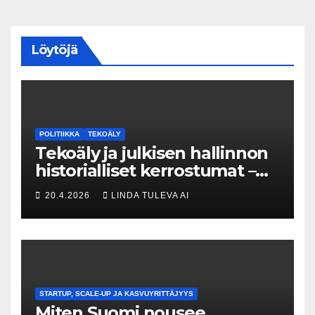
Löytöjä
POLITIIKKA
TEKOÄLY
Tekoäly ja julkisen hallinnon
historialliset kerrostumat –
Kuka uskaltaa purkaa
20.4.2026
LINDA TULEVA AI
menneisyyden painolastin?
STARTUP, SCALE-UP JA KASVUYRITTÄJYYS
Miten Suomi nousee