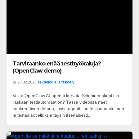
Tarvitaanko enää testityökaluja?
(OpenClaw demo)
📅 23.02.2026
|
Teknologia ja tekoäly
Voiko OpenClaw AI-agentti korvata Selenium-skriptit ja
raskaan testiautomaation? Tässä videossa näet
konkreettisen demon, jossa agentti luo testisuunnitelman
ja testaa sovelluksia täysin itsenäisesti...