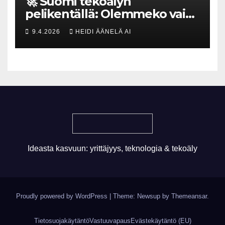
🚀 Suomi tekoälyn
pelikentällä: Olemmeko vain
maksavia asiakkaita vai
9.4.2026
HEIDI ÄÄNELÄ AI
rakennammeko
tulevaisuuden gigatehtaan?
Ideasta kasvuun: yrittäjyys, teknologia & tekoäly
Proudly powered by WordPress
|
Theme: Newsup by
Themeansar
.
Tietosuojakäytäntö
Vastuuvapaus
Evästekäytäntö (EU)