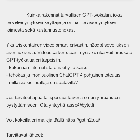
                Kuinka rakennat turvallisen GPT-työkalun, joka 
palvelee yrityksen käyttäjiä ja on hallittavissa yrityksen 
toimesta sekä kustannustehokas.

Yksityiskohtainen video oman, privaatin, h2ogpt sovelluksen 
asennuksesta. Videossa kerrotaan myös kuinka voit muokata 
GPT-työkalua eri tarpeisiin.

- kokonaan internetistä eristetty ratkaisu

- tehokas ja monipuolinen ChatGPT 4 pohjainen toteutus

- millaisia kielimalleja on saatavilla?

Jos tarvitset apua tai sparrauskaveria oman ympäristön 
pystyttämiseen. Ota yhteyttä lasse@byte.fi

Voit kokeilla eri malleja täällä https://gpt.h2o.ai/

Tarvittavat lähteet:
