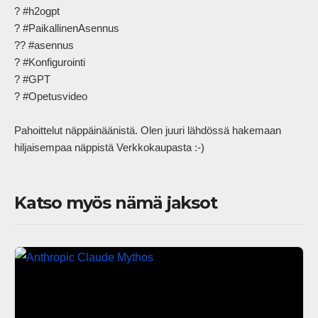
? #h2ogpt

? #PaikallinenAsennus

?? #asennus

? #Konfigurointi

? #GPT

? #Opetusvideo

Pahoittelut näppäinäänistä. Olen juuri lähdössä hakemaan 
hiljaisempaa näppistä Verkkokaupasta :-)            
Katso myös nämä jaksot