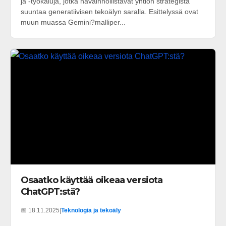
ja -työkaluja, jotka havainnollistavat yhtiön strategista
suuntaa generatiivisen tekoälyn saralla. Esittelyssä ovat
muun muassa Gemini?malliper...
Osaatko käyttää oikeaa versiota
ChatGPT:stä?
📅 18.11.2025
|
Teknologia ja tekoäly