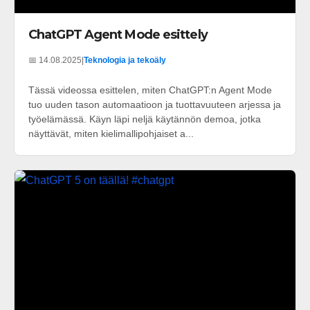
ChatGPT Agent Mode esittely
📅 14.08.2025
|
Teknologia ja tekoäly
Tässä videossa esittelen, miten ChatGPT:n Agent Mode
tuo uuden tason automaatioon ja tuottavuuteen arjessa ja
työelämässä. Käyn läpi neljä käytännön demoa, jotka
näyttävät, miten kielimallipohjaiset a...