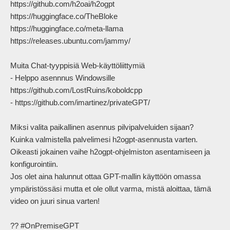
https://github.com/h2oai/h2ogpt

https://huggingface.co/TheBloke

https://huggingface.co/meta-llama

https://releases.ubuntu.com/jammy/

Muita Chat-tyyppisiä Web-käyttöliittymiä

- Helppo asennnus Windowsille 
https://github.com/LostRuins/koboldcpp

- https://github.com/imartinez/privateGPT/ 

Miksi valita paikallinen asennus pilvipalveluiden sijaan?

Kuinka valmistella palvelimesi h2ogpt-asennusta varten.

Oikeasti jokainen vaihe h2ogpt-ohjelmiston asentamiseen ja 
konfigurointiin.

Jos olet aina halunnut ottaa GPT-mallin käyttöön omassa 
ympäristössäsi mutta et ole ollut varma, mistä aloittaa, tämä 
video on juuri sinua varten!

?? #OnPremiseGPT
