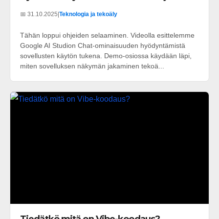
📅 31.10.2025
|
Teknologia ja tekoäly
Tähän loppui ohjeiden selaaminen. Videolla esittelemme
Google AI Studion Chat-ominaisuuden hyödyntämistä
sovellusten käytön tukena. Demo-osiossa käydään läpi,
miten sovelluksen näkymän jakaminen tekoä...
Tiedätkö mitä on Vibe-koodaus?