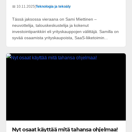
📅 10.11.2025
|
Teknologia ja tekoäly
Tässä jaksossa vieraana on Sami Miettinen –
neuvottelija, talouskeskustelija ja kokenut
investointipankkiiri eli yrityskauppojen välittäjä. Samilla on
syvää osaamista yrityskaupoista, SaaS-liiketoimin...
Nyt osaat käyttää mitä tahansa ohjelmaa!