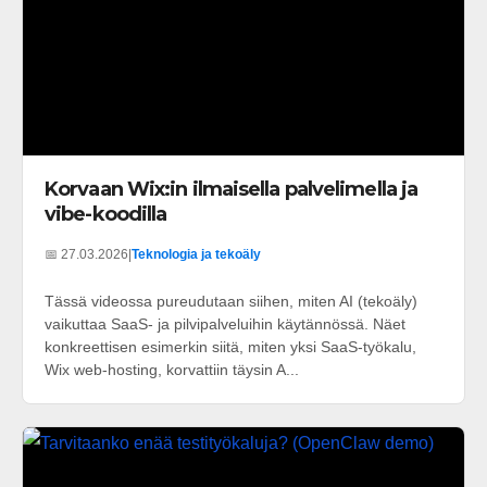
Korvaan Wix:in ilmaisella palvelimella ja
vibe-koodilla
📅 27.03.2026
|
Teknologia ja tekoäly
Tässä videossa pureudutaan siihen, miten AI (tekoäly)
vaikuttaa SaaS- ja pilvipalveluihin käytännössä. Näet
konkreettisen esimerkin siitä, miten yksi SaaS-työkalu,
Wix web-hosting, korvattiin täysin A...