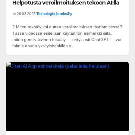
Helpotusta veroilmoituksen tekoon AI:lla
📅 26.03.2025
|
Teknologia ja tekoäly
? Miten tekoäly voi auttaa veroilmoituksen täyttämisessä?
Tässä videossa esitellään käytännön esimerkki siitä,
miten generatiivinen tekoäly — erityisesti ChatGPT — voi
toimia apuna yksityishenkilön v...