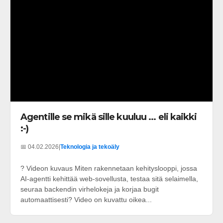
Agentille se mikä sille kuuluu ... eli kaikki
:-)
📅 04.02.2026
|
Teknologia ja tekoäly
? Videon kuvaus Miten rakennetaan kehityslooppi, jossa
AI-agentti kehittää web-sovellusta, testaa sitä selaimella,
seuraa backendin virhelokeja ja korjaa bugit
automaattisesti? Video on kuvattu oikea...