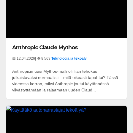
Anthropic Claude Mythos
📅 12.04.2026
| 👁️ 8 563
|
Teknologia ja tekoäly
Anthropicin uusi Mythos-malli oli liian tehokas
julkaistavaksi normaalisti – mitä oikeasti tapahtui? Tässä
videossa kerron, miksi Anthropic joutui käytännössä
viivästyttämään ja rajaamaan uuden Claud...