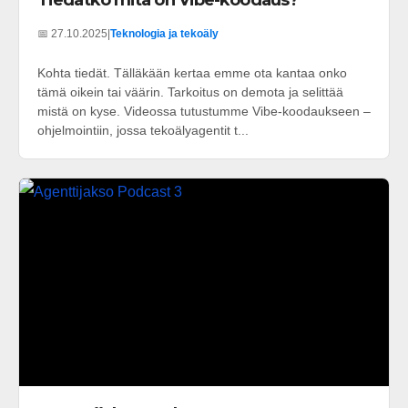
📅 27.10.2025
|
Teknologia ja tekoäly
Kohta tiedät. Tälläkään kertaa emme ota kantaa onko
tämä oikein tai väärin. Tarkoitus on demota ja selittää
mistä on kyse. Videossa tutustumme Vibe-koodaukseen –
ohjelmointiin, jossa tekoälyagentit t...