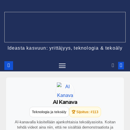
Ideasta kasvuun: yrittäjyys, teknologia & tekoäly
AI Kanava
Teknologia ja tekoäly
🏆 Sijoitus: #113
AI-kanavalla käsitellään ajankohtaisia tekoälyasioita. Koitan
tehdä videot aina niin, että ne sisältää demonstraatiota ja