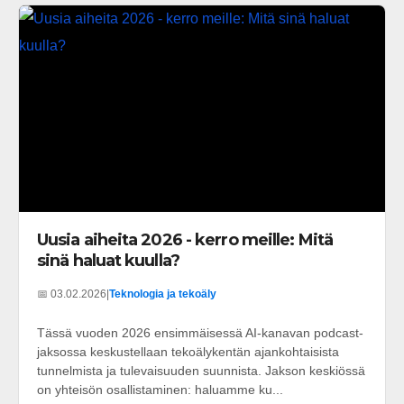
Uusia aiheita 2026 - kerro meille: Mitä
sinä haluat kuulla?
📅 03.02.2026
|
Teknologia ja tekoäly
Tässä vuoden 2026 ensimmäisessä AI-kanavan podcast-
jaksossa keskustellaan tekoälykentän ajankohtaisista
tunnelmista ja tulevaisuuden suunnista. Jakson keskiössä
on yhteisön osallistaminen: haluamme ku...