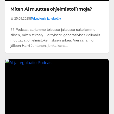
Miten AI muuttaa ohjelmistofirmoja?
📅 25.09.2025
|
Teknologia ja tekoäly
?? Podcast-sarjamme toisessa jaksossa sukellamme
siihen, miten tekoäly – erityisesti generatiiviset kielimallit –
muuttavat ohjelmistokehityksen arkea. Vieraanani on
jälleen Harri Juntunen, jonka kans...