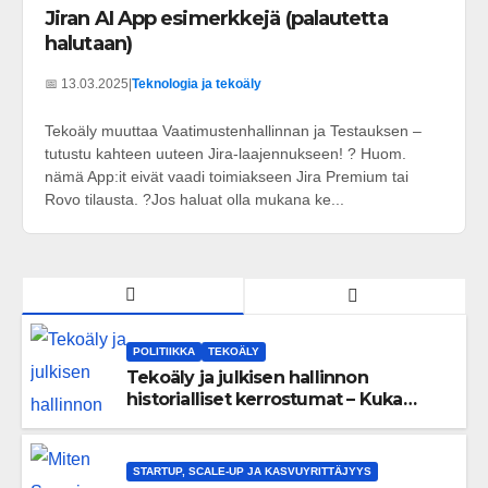
Jiran AI App esimerkkejä (palautetta
halutaan)
📅 13.03.2025
|
Teknologia ja tekoäly
Tekoäly muuttaa Vaatimustenhallinnan ja Testauksen –
tutustu kahteen uuteen Jira-laajennukseen! ? Huom.
nämä App:it eivät vaadi toimiakseen Jira Premium tai
Rovo tilausta. ?Jos haluat olla mukana ke...
POLITIIKKA
TEKOÄLY
Tekoäly ja julkisen hallinnon
historialliset kerrostumat – Kuka
uskaltaa purkaa menneisyyden
painolastin?
STARTUP, SCALE-UP JA KASVUYRITTÄJYYS