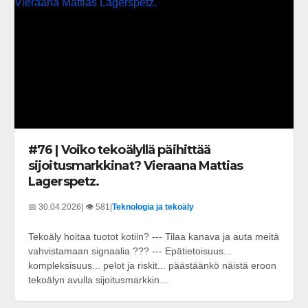
#76 | Voiko tekoälyllä päihittää
sijoitusmarkkinat? Vieraana Mattias
Lagerspetz.
📅 30.04.2026
| 👁️ 581
|
Teknologia ja tekoäly
Tekoäly hoitaa tuotot kotiin? --- Tilaa kanava ja auta meitä
vahvistamaan signaalia ??? --- Epätietoisuus...
kompleksisuus... pelot ja riskit... päästäänkö näistä eroon
tekoälyn avulla sijoitusmarkkin...