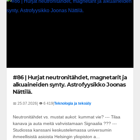
#86 | Hurjat neutronitähdet, magnetarit ja
alkuaineiden synty. Astrofyysikko Joonas
Nättilä.
📅 25.07.2026
| 👁️ 6 419
|
Teknologia ja tekoäly
Neutronitähdet vs. mustat aukot: kummat vie? --- Tilaa
kanava ja auta meitä vahvistamaan Signaalia ??? ---
Studiossa kanssani keskustelemassa universumin
ihmeellisistä asioista Helsingin yliopiston a...