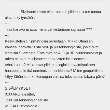
                Sivilisaatiomme elektronisten piirien kulutus tuntuu 
olevan kyltymätön.

---

Tilaa kanava ja auta meitä vahvistamaan signaalia ???

---

Keskustelen Chipmetricsin perustajan, Mikko Utriaisen 
kanssa innovatiivisista siru- ja piiriteknologioista, jotka ovat 
lähtöisin Suomesta. Entä mitä on ALD ja 3D piiriteknologiat ja 
miten ne ovat mullistaneet sähköisten laitteidemme 
tehokkuutta? Mitkä ovat piiriteknologioiden valmistuksen 
haasteet ja ketkä dominoivat markkinoita? Miten geopolitiikka 
liittyy tähän ja onko Euroopan valoisa tulevaisuus takana päin?

---

SISÄLMYKSET

0:00 Alku ja esittely

1:08 Siruteknologian tausta

6:17 ALD-teknologia
