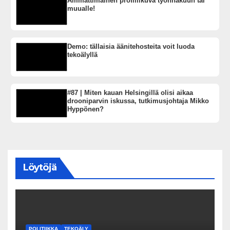
Ammattimainen profiilikuva työnhakuun tai
muualle!
Demo: tällaisia äänitehosteita voit luoda
tekoälyllä
#87 | Miten kauan Helsingillä olisi aikaa
drooniparvin iskussa, tutkimusjohtaja Mikko
Hyppönen?
Löytöjä
POLITIIKKA
TEKOÄLY