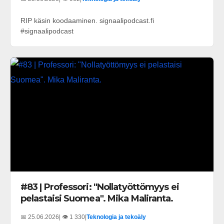
RIP käsin koodaaminen. signaalipodcast.fi
#signaalipodcast
#83 | Professori: "Nollatyöttömyys ei
pelastaisi Suomea". Mika Maliranta.
📅 25.06.2026
| 👁️ 1 330
|
Teknologia ja tekoäly