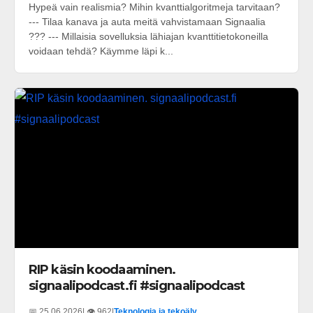
Hypeä vain realismia? Mihin kvanttialgoritmeja tarvitaan?
--- Tilaa kanava ja auta meitä vahvistamaan Signaalia
??? --- Millaisia sovelluksia lähiajan kvanttitietokoneilla
voidaan tehdä? Käymme läpi k...
RIP käsin koodaaminen.
signaalipodcast.fi #signaalipodcast
📅 25.06.2026
| 👁️ 962
|
Teknologia ja tekoäly