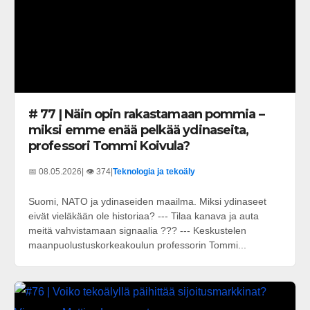
# 77 | Näin opin rakastamaan pommia –
miksi emme enää pelkää ydinaseita,
professori Tommi Koivula?
📅 08.05.2026
| 👁️ 374
|
Teknologia ja tekoäly
Suomi, NATO ja ydinaseiden maailma. Miksi ydinaseet
eivät vieläkään ole historiaa? --- Tilaa kanava ja auta
meitä vahvistamaan signaalia ??? --- Keskustelen
maanpuolustuskorkeakoulun professorin Tommi...