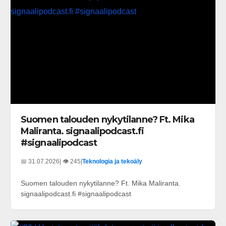
Suomen talouden nykytilanne? Ft. Mika
Maliranta. signaalipodcast.fi
#signaalipodcast
📅 31.07.2026
| 👁️ 245
|
Teknologia ja tekoäly
Suomen talouden nykytilanne? Ft. Mika Maliranta.
signaalipodcast.fi #signaalipodcast