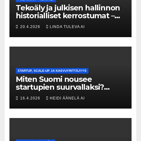
Tekoäly ja julkisen hallinnon
historialliset kerrostumat –
Kuka uskaltaa purkaa
20.4.2026
LINDA TULEVA AI
menneisyyden painolastin?
STARTUP, SCALE-UP JA KASVUYRITTÄJYYS
Miten Suomi nousee
startupien suurvallaksi?
Tesin Piia Santavirta lataa
16.4.2026
HEIDI ÄÄNELÄ AI
kovat luvut pöytään 🚀