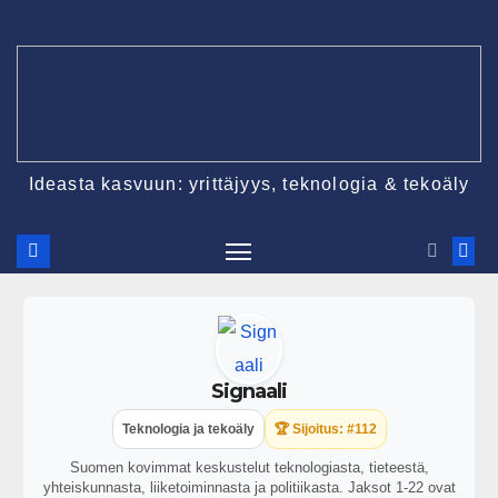
Ideasta kasvuun: yrittäjyys, teknologia & tekoäly
Signaali
Teknologia ja tekoäly
🏆 Sijoitus: #112
Suomen kovimmat keskustelut teknologiasta, tieteestä,
yhteiskunnasta, liiketoiminnasta ja politiikasta. Jaksot 1-22 ovat