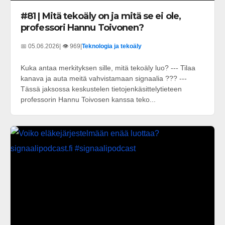
#81 | Mitä tekoäly on ja mitä se ei ole,
professori Hannu Toivonen?
📅 05.06.2026
| 👁️ 969
|
Teknologia ja tekoäly
Kuka antaa merkityksen sille, mitä tekoäly luo? --- Tilaa
kanava ja auta meitä vahvistamaan signaalia ??? ---
Tässä jaksossa keskustelen tietojenkäsittelytieteen
professorin Hannu Toivosen kanssa teko...