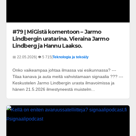
#79 | MiGistä komentoon – Jarmo
Lindbergin uratarina. Vieraina Jarmo
Lindberg ja Hannu Laakso.
📅 22.05.2026
| 👁️ 5 715
|
Teknologia ja tekoäly
Onko vaikeampaa johtaa ilmassa vai esikunnassa? ---
Tilaa kanava ja auta meitä vahvistamaan signaalia ??? ---
Keskustelen Jarmo Lindbergin urasta ilmavoimissa ja
hänen 21.5.2026 ilmestyneestä muistelm...