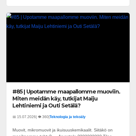
#85 | Upotamme maapallomme muoviin.
Miten meidän käy, tutkijat Maiju
Lehtiniemi ja Outi Setälä?
📅 15.07.2026
| 👁️ 360
|
Teknologia ja tekoäly
Muovit, mikromuovit ja ikuisuuskemikaalit. Siitäkö on