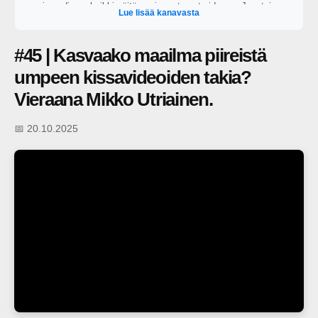
vain audiona, kaikki näitä uusimmat ovat videona. Juontajana
Lue lisää kanavasta
toimii George Lapinlampi.
#45 | Kasvaako maailma piireistä
umpeen kissavideoiden takia?
Vieraana Mikko Utriainen.
📅 20.10.2025