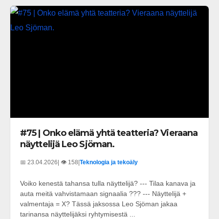
#75 | Onko elämä yhtä teatteria? Vieraana
näyttelijä Leo Sjöman.
📅 23.04.2026
| 👁️ 158
|
Teknologia ja tekoäly
Voiko kenestä tahansa tulla näyttelijä? --- Tilaa kanava ja
auta meitä vahvistamaan signaalia ??? --- Näyttelijä +
valmentaja = X? Tässä jaksossa Leo Sjöman jakaa
tarinansa näyttelijäksi ryhtymisestä ...