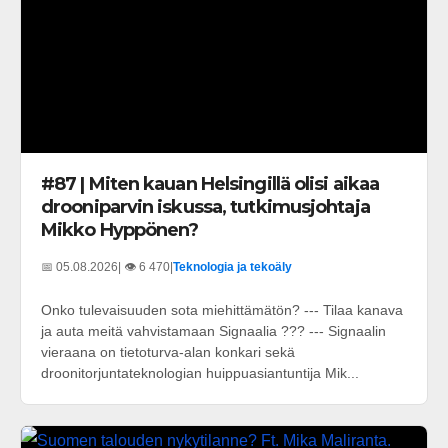
#87 | Miten kauan Helsingillä olisi aikaa
drooniparvin iskussa, tutkimusjohtaja
Mikko Hyppönen?
📅 05.08.2026
| 👁️ 6 470
|
Teknologia ja tekoäly
Onko tulevaisuuden sota miehittämätön? --- Tilaa kanava
ja auta meitä vahvistamaan Signaalia ??? --- Signaalin
vieraana on tietoturva-alan konkari sekä
droonitorjuntateknologian huippuasiantuntija Mik...