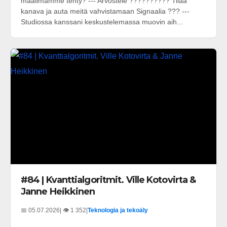
maailmamme tehty? --- Arvostele ?????????? Tilaa
kanava ja auta meitä vahvistamaan Signaalia ??? ---
Studiossa kanssani keskustelemassa muovin aih...
#84 | Kvanttialgoritmit. Ville Kotovirta &
Janne Heikkinen
📅 05.07.2026
| 👁️ 1 352
|
Teknologia ja tekoäly