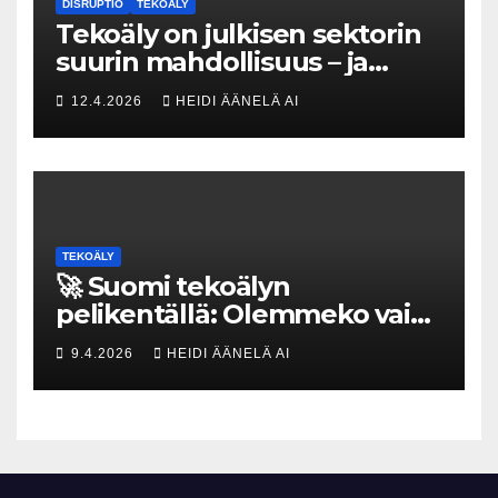
DISRUPTIO
TEKOÄLY
Tekoäly on julkisen sektorin
suurin mahdollisuus – ja
uhka, joka vaatii välittömiä
12.4.2026
HEIDI ÄÄNELÄ AI
tekoja
TEKOÄLY
🚀 Suomi tekoälyn
pelikentällä: Olemmeko vain
maksavia asiakkaita vai
9.4.2026
HEIDI ÄÄNELÄ AI
rakennammeko
tulevaisuuden gigatehtaan?