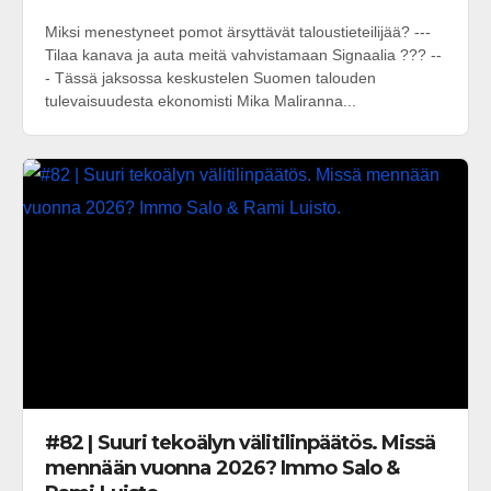
Miksi menestyneet pomot ärsyttävät taloustieteilijää? ---
Tilaa kanava ja auta meitä vahvistamaan Signaalia ??? --
- Tässä jaksossa keskustelen Suomen talouden
tulevaisuudesta ekonomisti Mika Maliranna...
#82 | Suuri tekoälyn välitilinpäätös. Missä
mennään vuonna 2026? Immo Salo &