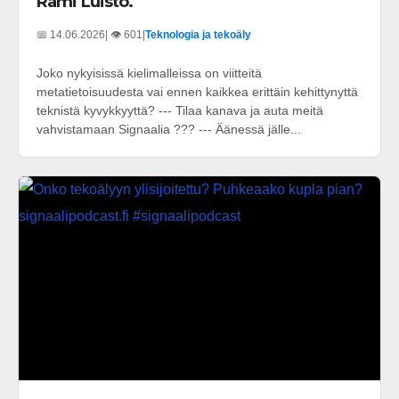
Rami Luisto.
📅 14.06.2026
| 👁️ 601
|
Teknologia ja tekoäly
Joko nykyisissä kielimalleissa on viitteitä
metatietoisuudesta vai ennen kaikkea erittäin kehittynyttä
teknistä kyvykkyyttä? --- Tilaa kanava ja auta meitä
vahvistamaan Signaalia ??? --- Äänessä jälle...