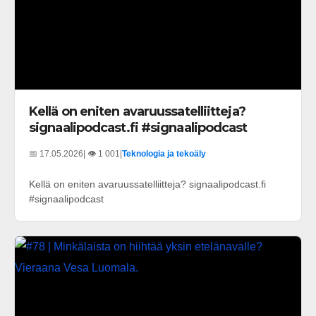
Kellä on eniten avaruussatelliitteja?
signaalipodcast.fi #signaalipodcast
📅 17.05.2026
| 👁️ 1 001
|
Teknologia ja tekoäly
Kellä on eniten avaruussatelliitteja? signaalipodcast.fi
#signaalipodcast