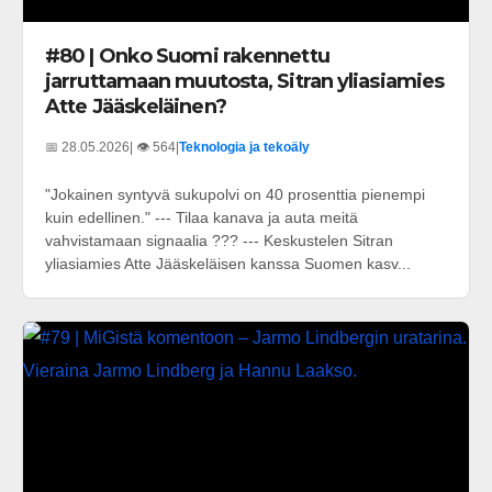
#80 | Onko Suomi rakennettu
jarruttamaan muutosta, Sitran yliasiamies
Atte Jääskeläinen?
📅 28.05.2026
| 👁️ 564
|
Teknologia ja tekoäly
"Jokainen syntyvä sukupolvi on 40 prosenttia pienempi
kuin edellinen." --- Tilaa kanava ja auta meitä
vahvistamaan signaalia ??? --- Keskustelen Sitran
yliasiamies Atte Jääskeläisen kanssa Suomen kasv...