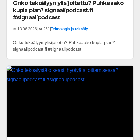
Onko tekoälyyn ylisijoitettu? Puhkeaako
kupla pian? signaalipodcast.fi
#signaalipodcast
📅 13.06.2026
| 👁️ 251
|
Teknologia ja tekoäly
Onko tekoälyyn ylisijoitettu? Puhkeaako kupla pian?
signaalipodcast.fi #signaalipodcast