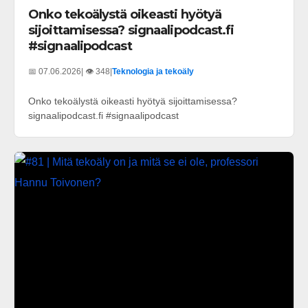
Onko tekoälystä oikeasti hyötyä
sijoittamisessa? signaalipodcast.fi
#signaalipodcast
📅 07.06.2026
| 👁️ 348
|
Teknologia ja tekoäly
Onko tekoälystä oikeasti hyötyä sijoittamisessa?
signaalipodcast.fi #signaalipodcast