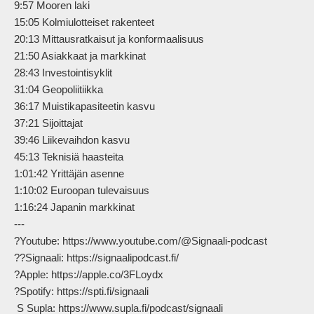
9:57 Mooren laki

15:05 Kolmiulotteiset rakenteet

20:13 Mittausratkaisut ja konformaalisuus

21:50 Asiakkaat ja markkinat

28:43 Investointisyklit

31:04 Geopoliitiikka

36:17 Muistikapasiteetin kasvu

37:21 Sijoittajat

39:46 Liikevaihdon kasvu

45:13 Teknisiä haasteita

1:01:42 Yrittäjän asenne

1:10:02 Euroopan tulevaisuus

1:16:24 Japanin markkinat

---

?Youtube: https://www.youtube.com/@Signaali-podcast

??Signaali: https://signaalipodcast.fi/

?Apple: https://apple.co/3FLoydx

?Spotify: https://spti.fi/signaali

 S Supla: https://www.supla.fi/podcast/signaali
