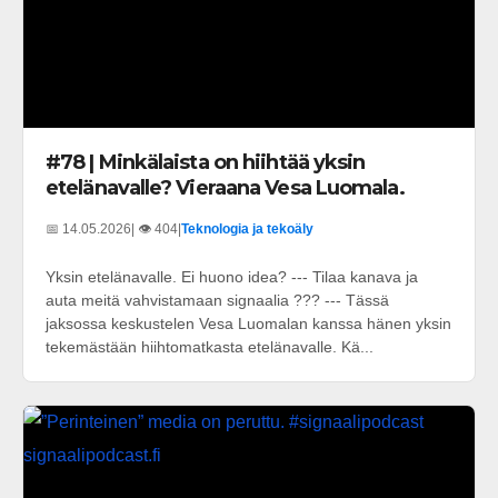
#78 | Minkälaista on hiihtää yksin
etelänavalle? Vieraana Vesa Luomala.
📅 14.05.2026
| 👁️ 404
|
Teknologia ja tekoäly
Yksin etelänavalle. Ei huono idea? --- Tilaa kanava ja
auta meitä vahvistamaan signaalia ??? --- Tässä
jaksossa keskustelen Vesa Luomalan kanssa hänen yksin
tekemästään hiihtomatkasta etelänavalle. Kä...