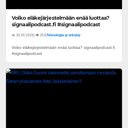
Voiko eläkejärjestelmään enää luottaa?
signaalipodcast.fi #signaalipodcast
📅 30.05.2026
| 👁️ 263
|
Teknologia ja tekoäly
Voiko eläkejärjestelmään enää luottaa? signaalipodcast.fi
#signaalipodcast