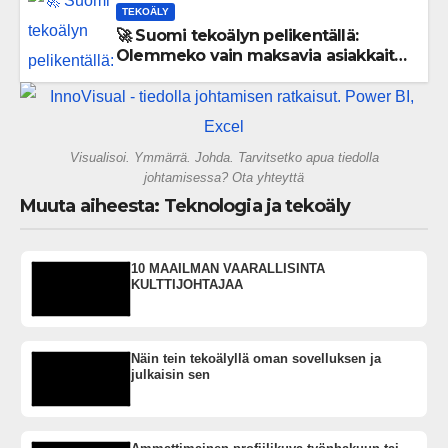
TEKOÄLY
🚀 Suomi tekoälyn pelikentällä:
Olemmeko vain maksavia asiakkaita
vai rakennammeko tulevaisuuden
gigatehtaan?
Visualisoi. Ymmärrä. Johda. Tarvitsetko apua tiedolla
johtamisessa? Ota yhteyttä
Muuta aiheesta: Teknologia ja tekoäly
10 MAAILMAN VAARALLISINTA
KULTTIJOHTAJAA
Näin tein tekoälyllä oman sovelluksen ja
julkaisin sen