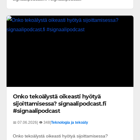
Onko tekoälystä oikeasti hyötyä
sijoittamisessa? signaalipodcast.fi
#signaalipodcast
📅 07.06.2026
| 👁️ 348
|
Teknologia ja tekoäly
Onko tekoälystä oikeasti hyötyä sijoittamisessa?