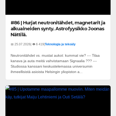
#86 | Hurjat neutronitähdet, magnetarit ja
alkuaineiden synty. Astrofyysikko Joonas
Nättilä.
📅 25.07.2026
| 👁️ 6 419
|
Teknologia ja tekoäly
Neutronitähdet vs. mustat aukot: kummat vie? --- Tilaa
kanava ja auta meitä vahvistamaan Signaalia ??? ---
Studiossa kanssani keskustelemassa universumin
ihmeellisistä asioista Helsingin yliopiston a...