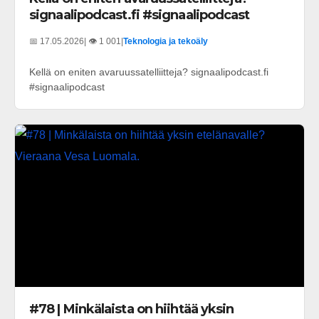
signaalipodcast.fi #signaalipodcast
📅 17.05.2026
| 👁️ 1 001
|
Teknologia ja tekoäly
Kellä on eniten avaruussatelliitteja? signaalipodcast.fi
#signaalipodcast
#78 | Minkälaista on hiihtää yksin