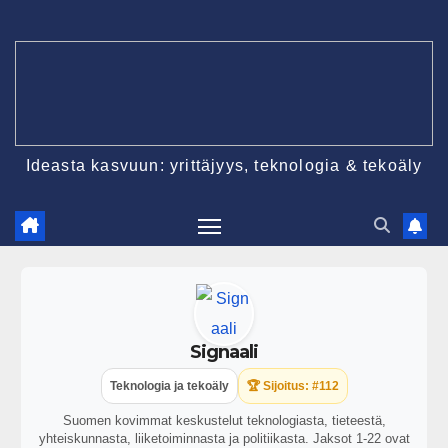
Ideasta kasvuun: yrittäjyys, teknologia & tekoäly
Signaali
Teknologia ja tekoäly
🏆 Sijoitus: #112
Suomen kovimmat keskustelut teknologiasta, tieteestä,
yhteiskunnasta, liiketoiminnasta ja politiikasta. Jaksot 1-22 ovat