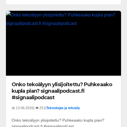
Onko tekoälyyn ylisijoitettu? Puhkeaako
kupla pian? signaalipodcast.fi
#signaalipodcast
📅 13.06.2026
| 👁️ 251
|
Teknologia ja tekoäly
Onko tekoälyyn ylisijoitettu? Puhkeaako kupla pian?
signaalipodcast.fi #signaalipodcast