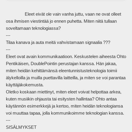
                Eleet eivät ole vain vanha juttu, vaan ne ovat olleet 
osa ihmisen viestintää jo ennen puhetta. Miten niitä tullaan 
soveltamaan teknologiassa?

---

Tilaa kanava ja auta meitä vahvistamaan signaalia ???

---

Eleet ovat avain kommunikaatioon. Keskustelen aiheesta Ohto 
Pentikäisen, DoublePointin perustajan kanssa. Hän jakaa, 
miten heidän kehittämänsä eleentunnistusteknologia toimii 
älykelloilla ja muilla puettavilla laitteilla, ja miten se voi parantaa 
käyttäjäkokemusta.

Oletko koskaan miettinyt, miten eleet voivat helpottaa arkea, 
kuten musiikin ohjausta tai esitysten hallintaa? Ohto antaa 
käytännön esimerkkejä ja kertoo, miten heidän teknologiansa 
voi muuttaa tapaa, jolla kommunikoimme teknologian kanssa.

---

SISÄLMYKSET
