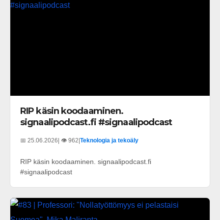
RIP käsin koodaaminen.
signaalipodcast.fi #signaalipodcast
📅 25.06.2026
| 👁️ 962
|
Teknologia ja tekoäly
RIP käsin koodaaminen. signaalipodcast.fi
#signaalipodcast