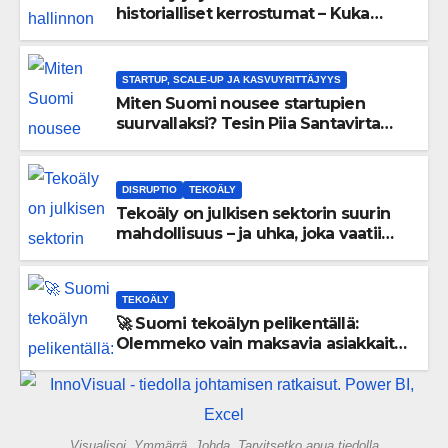
historialliset kerrostumat – Kuka
uskaltaa purkaa menneisyyden
painolastin?
STARTUP, SCALE-UP JA KASVUYRITTÄJYYS
Miten Suomi nousee startupien
suurvallaksi? Tesin Piia Santavirta
lataa kovat luvut pöytään 🚀
DISRUPTIO
TEKOÄLY
Tekoäly on julkisen sektorin suurin
mahdollisuus – ja uhka, joka vaatii
välittömiä tekoja
TEKOÄLY
🚀 Suomi tekoälyn pelikentällä:
Olemmeko vain maksavia asiakkaita
vai rakennammeko tulevaisuuden
gigatehtaan?
Visualisoi. Ymmärrä. Johda. Tarvitsetko apua tiedolla