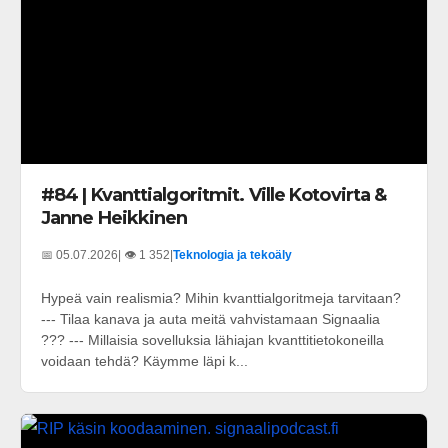
#84 | Kvanttialgoritmit. Ville Kotovirta &
Janne Heikkinen
📅 05.07.2026
| 👁️ 1 352
|
Teknologia ja tekoäly
Hypeä vain realismia? Mihin kvanttialgoritmeja tarvitaan?
--- Tilaa kanava ja auta meitä vahvistamaan Signaalia
??? --- Millaisia sovelluksia lähiajan kvanttitietokoneilla
voidaan tehdä? Käymme läpi k...