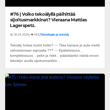
#76 | Voiko tekoälyllä päihittää
sijoitusmarkkinat? Vieraana Mattias
Lagerspetz.
📅 30.04.2026
| 👁️ 581
|
Teknologia ja tekoäly
Tekoäly hoitaa tuotot kotiin? --- Tilaa kanava ja auta meitä
vahvistamaan signaalia ??? --- Epätietoisuus...
kompleksisuus... pelot ja riskit... päästäänkö näistä eroon
tekoälyn avulla sijoitusmarkkin...