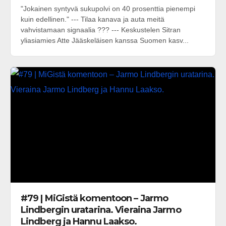
"Jokainen syntyvä sukupolvi on 40 prosenttia pienempi
kuin edellinen." --- Tilaa kanava ja auta meitä
vahvistamaan signaalia ??? --- Keskustelen Sitran
yliasiamies Atte Jääskeläisen kanssa Suomen kasv...
#79 | MiGistä komentoon – Jarmo
Lindbergin uratarina. Vieraina Jarmo
Lindberg ja Hannu Laakso.