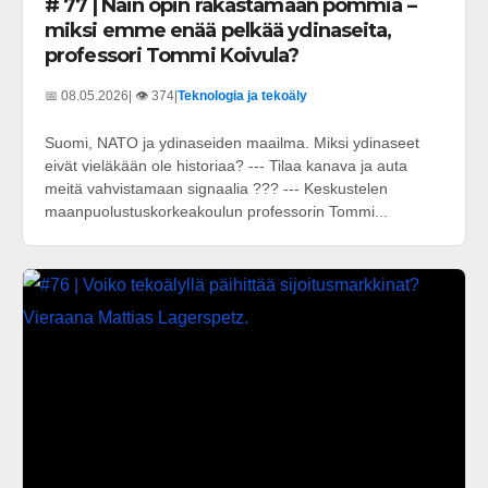
# 77 | Näin opin rakastamaan pommia –
miksi emme enää pelkää ydinaseita,
professori Tommi Koivula?
📅 08.05.2026
| 👁️ 374
|
Teknologia ja tekoäly
Suomi, NATO ja ydinaseiden maailma. Miksi ydinaseet
eivät vieläkään ole historiaa? --- Tilaa kanava ja auta
meitä vahvistamaan signaalia ??? --- Keskustelen
maanpuolustuskorkeakoulun professorin Tommi...