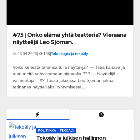
#75 | Onko elämä yhtä teatteria? Vieraana
näyttelijä Leo Sjöman.
📅 23.04.2026
| 👁️ 158
|
Teknologia ja tekoäly
Voiko kenestä tahansa tulla näyttelijä? --- Tilaa kanava ja
auta meitä vahvistamaan signaalia ??? --- Näyttelijä +
valmentaja = X? Tässä jaksossa Leo Sjöman jakaa
tarinansa näyttelijäksi ryhtymisestä ...
POLITIIKKA
TEKOÄLY
Tekoäly ja julkisen hallinnon