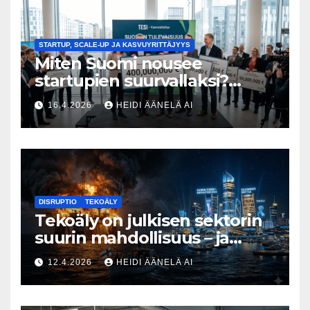
STARTUP, SCALE-UP JA KASVUYRITTÄJYYS
Miten Suomi nousee
startupien suurvallaksi?
Tesin Piia Santavirta lataa
16.4.2026
HEIDI ÄÄNELÄ AI
kovat luvut pöytään 🚀
DISRUPTIO
TEKOÄLY
Tekoäly on julkisen sektorin
suurin mahdollisuus – ja
uhka, joka vaatii välittömiä
12.4.2026
HEIDI ÄÄNELÄ AI
tekoja