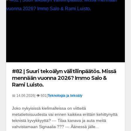
#82 | Suuri tekoälyn välitilinpäätös. Missä
mennään vuonna 2026? Immo Salo &
Rami Luisto.
📅 14.06.2026
| 👁️ 601
|
Teknologia ja tekoäly
Joko nykyisissä kielimalleissa on viitteitä
metatietoisuudesta vai ennen kaikkea erittäin kehittynyttä
teknistä kyvykkyyttä? --- Tilaa kanava ja auta meitä
vahvistamaan Signaalia ??? --- Äänessä jälle...