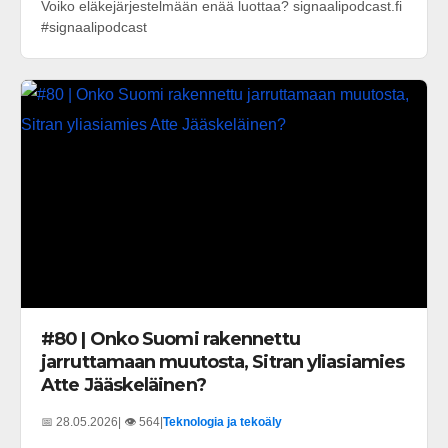
Voiko eläkejärjestelmään enää luottaa? signaalipodcast.fi
#signaalipodcast
#80 | Onko Suomi rakennettu
jarruttamaan muutosta, Sitran yliasiamies
Atte Jääskeläinen?
📅 28.05.2026
| 👁️ 564
|
Teknologia ja tekoäly