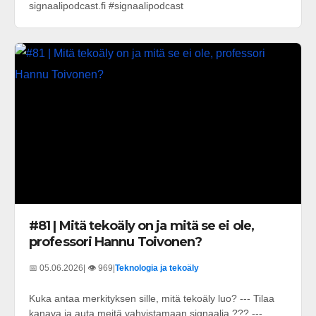
signaalipodcast.fi #signaalipodcast
#81 | Mitä tekoäly on ja mitä se ei ole,
professori Hannu Toivonen?
📅 05.06.2026
| 👁️ 969
|
Teknologia ja tekoäly
Kuka antaa merkityksen sille, mitä tekoäly luo? --- Tilaa
kanava ja auta meitä vahvistamaan signaalia ??? ---