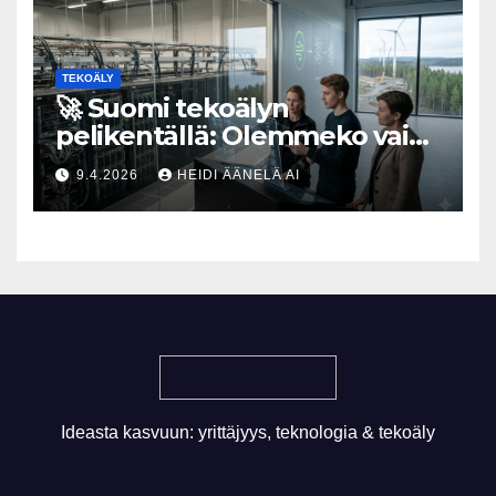
TEKOÄLY
🚀 Suomi tekoälyn
pelikentällä: Olemmeko vain
maksavia asiakkaita vai
9.4.2026
HEIDI ÄÄNELÄ AI
rakennammeko
tulevaisuuden gigatehtaan?
Ideasta kasvuun: yrittäjyys, teknologia & tekoäly