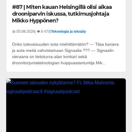
#87 | Miten kauan Helsingillä olisi aikaa
drooniparvin iskussa, tutkimusjohtaja
Mikko Hyppönen?
📅 05.08.2026
| 👁️ 6 470
|
Teknologia ja tekoäly
Onko tulevaisuuden sota miehittämätön? --- Tilaa kanava
ja auta meitä vahvistamaan Signaalia ??? --- Signaalin
vieraana on tietoturva-alan konkari sekä
droonitorjuntateknologian huippuasiantuntija Mik...