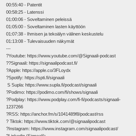
00:55:40 - Patentit

00:58:25 - Latenssi

01:00:06 - Soveltaminen peleissä

01:05:00 - Soveltaminen lasten käyttöön

01:07:38 - Ihmisen ja tekoälyn välinen keskustelu

01:13:08 - Tulevaisuuden näkymät

---

?Youtube: https://www.youtube.com/@Signaali-podcast

??Signaali: https://signaalipodcast.fi/

?Apple: https://apple.co/3FLoydx

?Spotify: https://spti.fi/signaali

 S Supla: https://www.supla.fi/podcast/signaali

?Podimo: https://podimo.com/fi/shows/signaali

?Podplay: https://www.podplay.com/fi-fi/podcasts/signaali-
1237266

?RSS: https://anchor.fm/s/1041489f8/podcast/rss

? Tiktok: https://www.tiktok.com/@signaalipodcast

?Instagram: https://www.instagram.com/signaalipodcast/

?Linkedin (Signaali): 