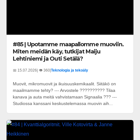
#85 | Upotamme maapallomme muoviin.
Miten meidän käy, tutkijat Maiju
Lehtiniemi ja Outi Setälä?
📅 15.07.2026
| 👁️ 360
|
Teknologia ja tekoäly
Muovit, mikromuovit ja ikuisuuskemikaalit. Siitäkö on
maailmamme tehty? --- Arvostele ?????????? Tilaa
kanava ja auta meitä vahvistamaan Signaalia ??? ---
Studiossa kanssani keskustelemassa muovin aih...