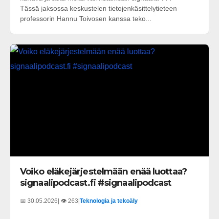
Tässä jaksossa keskustelen tietojenkäsittelytieteen
professorin Hannu Toivosen kanssa teko...
Voiko eläkejärjestelmään enää luottaa?
signaalipodcast.fi #signaalipodcast
📅 30.05.2026
| 👁️ 263
|
Teknologia ja tekoäly