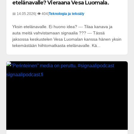
etelänavalle? Vieraana Vesa Luomala.
📅 14.05.2026
| 👁️ 404
|
Teknologia ja tekoäly
Yksin etelänavalle. Ei huono idea? --- Tilaa kanava ja
auta meitä vahvistamaan signaalia ??? --- Tässä
jaksossa keskustelen Vesa Luomalan kanssa hänen yksin
tekemästään hiihtomatkasta etelänavalle. Kä...