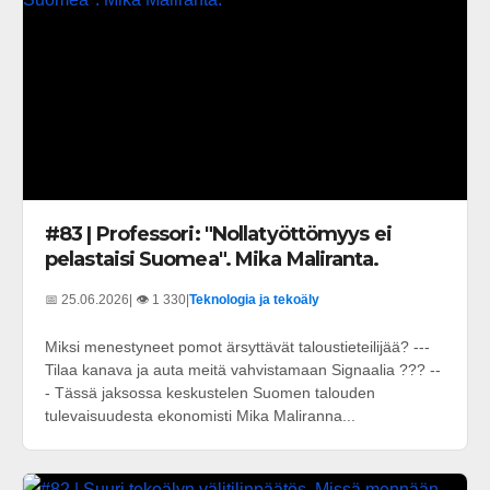
#83 | Professori: "Nollatyöttömyys ei
pelastaisi Suomea". Mika Maliranta.
📅 25.06.2026
| 👁️ 1 330
|
Teknologia ja tekoäly
Miksi menestyneet pomot ärsyttävät taloustieteilijää? ---
Tilaa kanava ja auta meitä vahvistamaan Signaalia ??? --
- Tässä jaksossa keskustelen Suomen talouden
tulevaisuudesta ekonomisti Mika Maliranna...