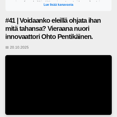
vain audiona, kaikki näitä uusimmat ovat videona. Juontajana
Lue lisää kanavasta
toimii George Lapinlampi.
#41 | Voidaanko eleillä ohjata ihan
mitä tahansa? Vieraana nuori
innovaattori Ohto Pentikäinen.
📅 20.10.2025