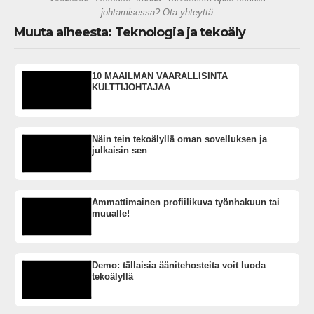
johtamisessa? Ota yhteyttä
Muuta aiheesta: Teknologia ja tekoäly
10 MAAILMAN VAARALLISINTA
KULTTIJOHTAJAA
Näin tein tekoälyllä oman sovelluksen ja
julkaisin sen
Ammattimainen profiilikuva työnhakuun tai
muualle!
Demo: tällaisia äänitehosteita voit luoda
tekoälyllä