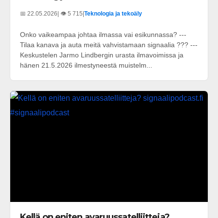
📅 22.05.2026
| 👁️ 5 715
|
Teknologia ja tekoäly
Onko vaikeampaa johtaa ilmassa vai esikunnassa? ---
Tilaa kanava ja auta meitä vahvistamaan signaalia ??? ---
Keskustelen Jarmo Lindbergin urasta ilmavoimissa ja
hänen 21.5.2026 ilmestyneestä muistelm...
Kellä on eniten avaruussatelliitteja?