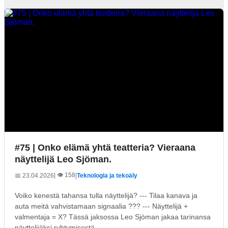
#75 | Onko elämä yhtä teatteria? Vieraana
näyttelijä Leo Sjöman.
| 👁️ 158
📅 23.04.2026
|
Teknologia ja tekoäly
Voiko kenestä tahansa tulla näyttelijä? --- Tilaa kanava ja
auta meitä vahvistamaan signaalia ??? --- Näyttelijä +
valmentaja = X? Tässä jaksossa Leo Sjöman jakaa tarinansa
näyttelijäksi ryhtymisestä ...