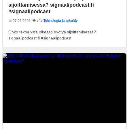
sijoittamisessa? signaalipodcast.fi
#signaalipodcast
| 👁️ 348
📅 07.06.2026
|
Teknologia ja tekoäly
Onko tekoälystä oikeasti hyötyä sijoittamisessa?
signaalipodcast.fi #signaalipodcast