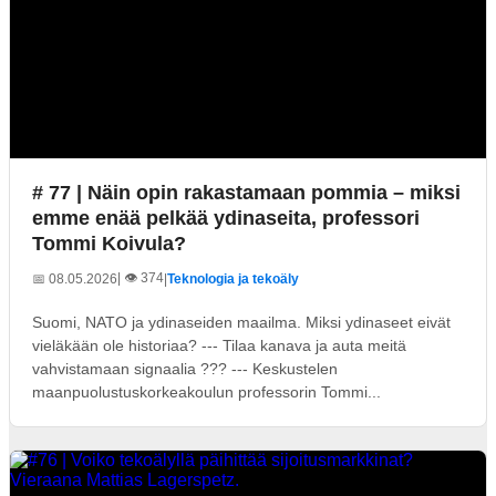
# 77 | Näin opin rakastamaan pommia – miksi
emme enää pelkää ydinaseita, professori
Tommi Koivula?
| 👁️ 374
📅 08.05.2026
|
Teknologia ja tekoäly
Suomi, NATO ja ydinaseiden maailma. Miksi ydinaseet eivät
vieläkään ole historiaa? --- Tilaa kanava ja auta meitä
vahvistamaan signaalia ??? --- Keskustelen
maanpuolustuskorkeakoulun professorin Tommi...