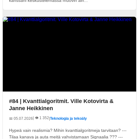
kanssani keskustelemassa muovin aih...
#84 | Kvanttialgoritmit. Ville Kotovirta &
Janne Heikkinen
| 👁️ 1 352
📅 05.07.2026
|
Teknologia ja tekoäly
Hypeä vain realismia? Mihin kvanttialgoritmeja tarvitaan? ---
Tilaa kanava ja auta meitä vahvistamaan Signaalia ??? ---