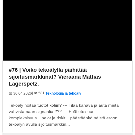
#76 | Voiko tekoälyllä päihittää
sijoitusmarkkinat? Vieraana Mattias
Lagerspetz.
| 👁️ 581
📅 30.04.2026
|
Teknologia ja tekoäly
Tekoäly hoitaa tuotot kotiin? --- Tilaa kanava ja auta meitä
vahvistamaan signaalia ??? --- Epätietoisuus...
kompleksisuus... pelot ja riskit... päästäänkö näistä eroon
tekoälyn avulla sijoitusmarkkin...