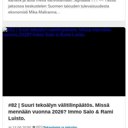
kanava ja auta meitä vahvistamaan Signaalia ??? --- Tässä
jaksossa keskustelen Suomen talouden tulevaisuudesta
ekonomisti Mika Maliranna...
#82 | Suuri tekoälyn välitilinpäätös. Missä
mennään vuonna 2026? Immo Salo & Rami
Luisto.
| 👁️ 601
📅 14.06.2026
|
Teknologia ja tekoäly