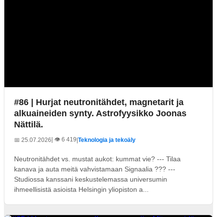
#86 | Hurjat neutronitähdet, magnetarit ja
alkuaineiden synty. Astrofyysikko Joonas
Nättilä.
| 👁️ 6 419
📅 25.07.2026
|
Teknologia ja tekoäly
Neutronitähdet vs. mustat aukot: kummat vie? --- Tilaa
kanava ja auta meitä vahvistamaan Signaalia ??? ---
Studiossa kanssani keskustelemassa universumin
ihmeellisistä asioista Helsingin yliopiston a...