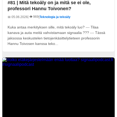
#81 | Mitä tekoäly on ja mitä se ei ole,
professori Hannu Toivonen?
| 👁️ 969
📅 05.06.2026
|
Teknologia ja tekoäly
Kuka antaa merkityksen sille, mitä tekoäly luo? --- Tilaa
kanava ja auta meitä vahvistamaan signaalia ??? --- Tässä
jaksossa keskustelen tietojenkäsittelytieteen professorin
Hannu Toivosen kanssa teko...