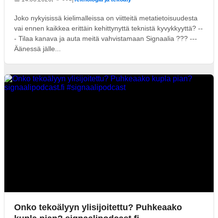
Joko nykyisissä kielimalleissa on viitteitä metatietoisuudesta
vai ennen kaikkea erittäin kehittynyttä teknistä kyvykkyyttä? --
- Tilaa kanava ja auta meitä vahvistamaan Signaalia ??? ---
Äänessä jälle...
Onko tekoälyyn ylisijoitettu? Puhkeaako