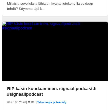
Millaisia sovelluksia lähiajan kvanttitietokoneilla voidaan
tehdä? Käymme läpi k...
RIP käsin koodaaminen. signaalipodcast.fi
#signaalipodcast
| 👁️ 962
📅 25.06.2026
|
Teknologia ja tekoäly