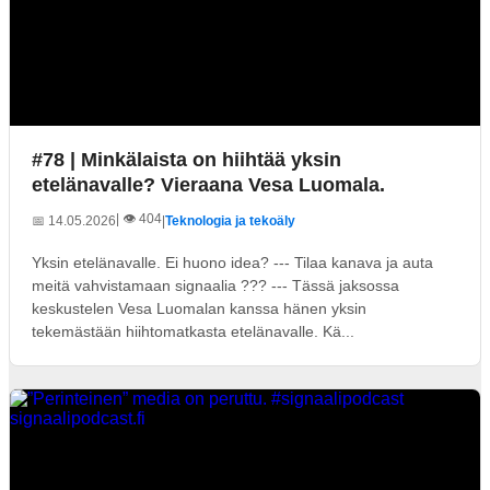
#78 | Minkälaista on hiihtää yksin
etelänavalle? Vieraana Vesa Luomala.
| 👁️ 404
📅 14.05.2026
|
Teknologia ja tekoäly
Yksin etelänavalle. Ei huono idea? --- Tilaa kanava ja auta
meitä vahvistamaan signaalia ??? --- Tässä jaksossa
keskustelen Vesa Luomalan kanssa hänen yksin
tekemästään hiihtomatkasta etelänavalle. Kä...