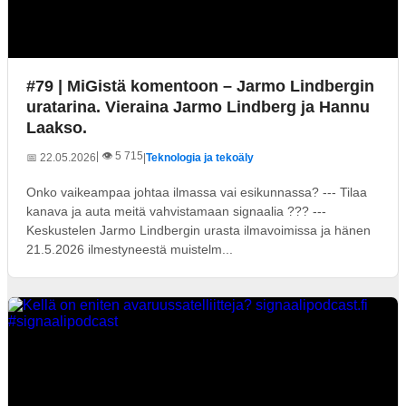
#79 | MiGistä komentoon – Jarmo Lindbergin
uratarina. Vieraina Jarmo Lindberg ja Hannu
Laakso.
| 👁️ 5 715
📅 22.05.2026
|
Teknologia ja tekoäly
Onko vaikeampaa johtaa ilmassa vai esikunnassa? --- Tilaa
kanava ja auta meitä vahvistamaan signaalia ??? ---
Keskustelen Jarmo Lindbergin urasta ilmavoimissa ja hänen
21.5.2026 ilmestyneestä muistelm...