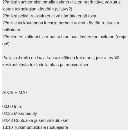
??miksi vanhempien omalla esimerkillä on merkittävä vaikutus 
lasten teknologian käyttöön (yllätys?)

??miksi pelkät rajoitukset ei välttämättä enää toimi

??millaisia käytännön keinoja perheet voivat käyttää ruutuajan 
hallintaan

??miten eri kulttuurit ja maat suhtautuvat lasten ruutuaikaan (eroja 
on!)

Pialla ja Jimilla on laaja kansainvälinen kokemus, jonka myötä 
keskustelusta tuli todella rikas ja monipuolinen.

---

AIKALEIMAT

00:00 Intro

02:35 Miksi Sisufy

04:48 Ruutuaika ja sen vaikutukset

13:19 Tutkimustuloksia ruutuajasta
