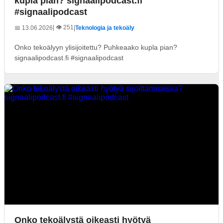
kupla pian? signaalipodcast.fi
#signaalipodcast
| 👁️ 251
📅 13.06.2026
|
Teknologia ja tekoäly
Onko tekoälyyn ylisijoitettu? Puhkeaako kupla pian?
signaalipodcast.fi #signaalipodcast
Onko tekoälystä oikeasti hyötyä