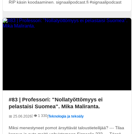
RIP käsin koodaaminen. signaalipodcast.fi #signaalipodcast
#83 | Professori: "Nollatyöttömyys ei
pelastaisi Suomea". Mika Maliranta.
| 👁️ 1 330
📅 25.06.2026
|
Teknologia ja tekoäly
Miksi menestyneet pomot ärsyttävät taloustieteilijää? --- Tilaa