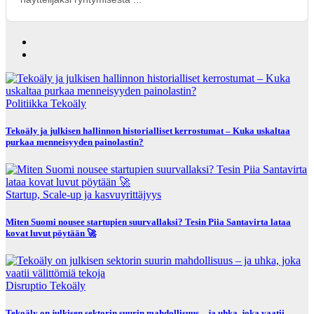
Politiikka
Tekoäly
Tekoäly ja julkisen hallinnon historialliset kerrostumat – Kuka uskaltaa
purkaa menneisyyden painolastin?
Startup, Scale-up ja kasvuyrittäjyys
Miten Suomi nousee startupien suurvallaksi? Tesin Piia Santavirta lataa
kovat luvut pöytään 🚀
Disruptio
Tekoäly
Tekoäly on julkisen sektorin suurin mahdollisuus – ja uhka, joka vaatii