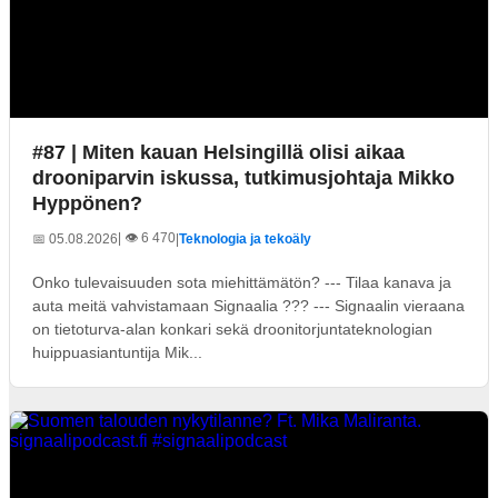
#87 | Miten kauan Helsingillä olisi aikaa
drooniparvin iskussa, tutkimusjohtaja Mikko
Hyppönen?
| 👁️ 6 470
📅 05.08.2026
|
Teknologia ja tekoäly
Onko tulevaisuuden sota miehittämätön? --- Tilaa kanava ja
auta meitä vahvistamaan Signaalia ??? --- Signaalin vieraana
on tietoturva-alan konkari sekä droonitorjuntateknologian
huippuasiantuntija Mik...