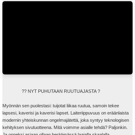
                ?? NYT PUHUTAAN RUUTUAJASTA ?

Myönnän sen puolestasi: tuijotat liikaa ruutua, samoin tekee 
lapsesi, kaverisi ja kaverisi lapset. Laiteriippuvuus on eräänlaista 
modernin yhteiskunnan ongelmajätettä, joka syntyy teknologisen 
kehityksen sivutuotteena. Mitä voimme asialle tehdä? Paljonkin. 
Ja onneksi asiaan ollaan heräämässä laajalla skaalalla.
