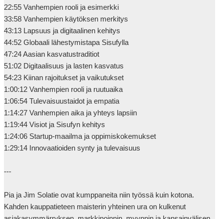
22:55 Vanhempien rooli ja esimerkki

33:58 Vanhempien käytöksen merkitys

43:13 Lapsuus ja digitaalinen kehitys

44:52 Globaali lähestymistapa Sisufylla

47:24 Aasian kasvatustraditiot

51:02 Digitaalisuus ja lasten kasvatus

54:23 Kiinan rajoitukset ja vaikutukset

1:00:12 Vanhempien rooli ja ruutuaika

1:06:54 Tulevaisuustaidot ja empatia

1:14:27 Vanhempien aika ja yhteys lapsiin

1:19:44 Visiot ja Sisufyn kehitys

1:24:06 Startup-maailma ja oppimiskokemukset

1:29:14 Innovaatioiden synty ja tulevaisuus

---

Pia ja Jim Solatie ovat kumppaneita niin työssä kuin kotona. 
Kahden kauppatieteen maisterin yhteinen ura on kulkenut 
asiakasymmärryksen, markkinoinnin, myynnin ja kansainvälisen 