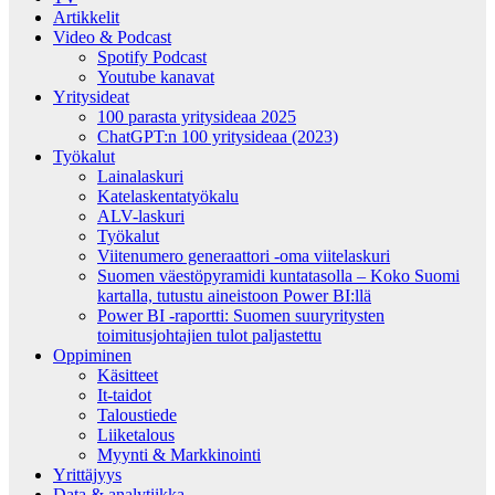
Artikkelit
Video & Podcast
Spotify Podcast
Youtube kanavat
Yritysideat
100 parasta yritysideaa 2025
ChatGPT:n 100 yritysideaa (2023)
Työkalut
Lainalaskuri
Katelaskentatyökalu
ALV-laskuri
Työkalut
Viitenumero generaattori -oma viitelaskuri
Suomen väestöpyramidi kuntatasolla – Koko Suomi
kartalla, tutustu aineistoon Power BI:llä
Power BI -raportti: Suomen suuryritysten
toimitusjohtajien tulot paljastettu
Oppiminen
Käsitteet
It-taidot
Taloustiede
Liiketalous
Myynti & Markkinointi
Yrittäjyys
Data & analytiikka