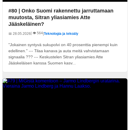
#80 | Onko Suomi rakennettu jarruttamaan
muutosta, Sitran yliasiamies Atte
Jääskeläinen?
| 👁️ 564
📅 28.05.2026
|
Teknologia ja tekoäly
"Jokainen syntyvä sukupolvi on 40 prosenttia pienempi kuin
edellinen." --- Tilaa kanava ja auta meitä vahvistamaan
signaalia ??? --- Keskustelen Sitran yliasiamies Atte
Jääskeläisen kanssa Suomen kasv...