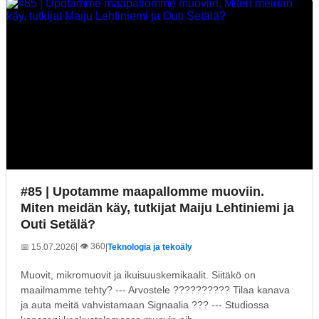
#85 | Upotamme maapallomme muoviin.
Miten meidän käy, tutkijat Maiju Lehtiniemi ja
Outi Setälä?
| 👁️ 360
📅 15.07.2026
|
Teknologia ja tekoäly
Muovit, mikromuovit ja ikuisuuskemikaalit. Siitäkö on
maailmamme tehty? --- Arvostele ?????????? Tilaa kanava
ja auta meitä vahvistamaan Signaalia ??? --- Studiossa