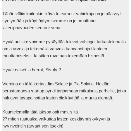
Tähän väliin kuitenkin ikävä toteamus: vahinkoja on jo päässyt 
syntymään ja käyttäytymisemme on jo muuttunut 
laiteriippuvuuden seurauksena.

Hyviä uutisia: voimme pysäyttää tulevat vahingot tarkastelemalla 
omia arvoja ja tekemällä vahvoja kannanottoja tilanteen 
muuttamiseksi. Ja sitten ruvetaan tekemään bisnestä.

Hyvät naiset ja herrat, Sisufy ?

Vieraina on tällä kertaa Jim Solatie ja Pia Solatie. Heidän 
perustamansa startup pyrkii tarjoamaan ratkaisuja perheille, jotka 
haluavat tasapainottaa lasten digikäyttöä ja muuta elämää.

Kuuntelemalla tätä jaksoa opit mm. siitä

?? miten ruutuaika vaikuttaa lasten keskittymiskykyyn ja 
hyvinvointiin (arvaat sen itsekin)
