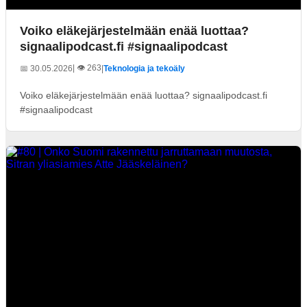
Voiko eläkejärjestelmään enää luottaa?
signaalipodcast.fi #signaalipodcast
| 👁️ 263
📅 30.05.2026
|
Teknologia ja tekoäly
Voiko eläkejärjestelmään enää luottaa? signaalipodcast.fi
#signaalipodcast