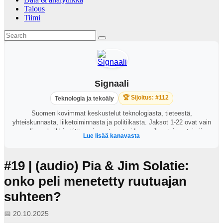
Talous
Tiimi
Signaali
🏆 Sijoitus: #112
Teknologia ja tekoäly
Suomen kovimmat keskustelut teknologiasta, tieteestä,
yhteiskunnasta, liiketoiminnasta ja politiikasta. Jaksot 1-22 ovat vain
audiona, kaikki näitä uusimmat ovat videona. Juontajana toimii
Lue lisää kanavasta
George Lapinlampi.
#19 | (audio) Pia & Jim Solatie:
onko peli menetetty ruutuajan
suhteen?
📅 20.10.2025