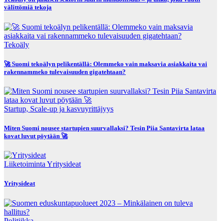
välittömiä tekoja
Tekoäly
🚀 Suomi tekoälyn pelikentällä: Olemmeko vain maksavia asiakkaita vai
rakennammeko tulevaisuuden gigatehtaan?
Startup, Scale-up ja kasvuyrittäjyys
Miten Suomi nousee startupien suurvallaksi? Tesin Piia Santavirta lataa
kovat luvut pöytään 🚀
Liiketoiminta
Yritysideat
Yritysideat
Politiikka