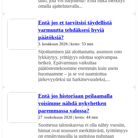
taito, jota voi harjoitella? Entä mikä merkitys
omalla ajattelutavalla...
Entä jos et tarvitsisi täydellistä
varmuutta tehdäksesi hyviä
päätöksiä?
3. kesäkuun 2026 | kesto: 53 min
Sijoittaminen jää aloittamatta, asunnon osto
lykkäytyy, yrittäjyys odottaa sopivampaa
hetkeä. Epävarmuus vaikuttaa
päätöstentekoomme enemmän kuin usein
huomaamme – ja se voi naamioitua
järkevyydeksi tai harkitsevuudeksi,...
Entä jos historiaan peilaamalla
voisimme nähdä nykyhetken
paremmassa valossa?
27. toukokuun 2026 | kesto: 44 min
Suomessa talouskasvua ei olla nähty vuosiin,
hinnat ovat nousseet merkittävästi, työttömyys
on ennätystasoilla ja uutisissa puhutaan