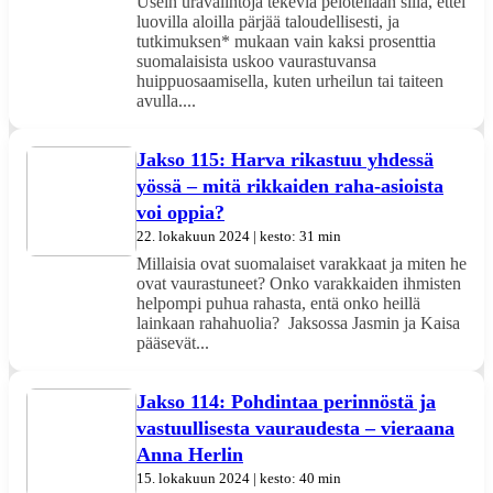
Usein uravalintoja tekeviä pelotellaan sillä, ettei
luovilla aloilla pärjää taloudellisesti, ja
tutkimuksen* mukaan vain kaksi prosenttia
suomalaisista uskoo vaurastuvansa
huippuosaamisella, kuten urheilun tai taiteen
avulla....
Jakso 115: Harva rikastuu yhdessä
yössä – mitä rikkaiden raha-asioista
voi oppia?
22. lokakuun 2024 | kesto: 31 min
Millaisia ovat suomalaiset varakkaat ja miten he
ovat vaurastuneet? Onko varakkaiden ihmisten
helpompi puhua rahasta, entä onko heillä
lainkaan rahahuolia? Jaksossa Jasmin ja Kaisa
pääsevät...
Jakso 114: Pohdintaa perinnöstä ja
vastuullisesta vauraudesta – vieraana
Anna Herlin
15. lokakuun 2024 | kesto: 40 min