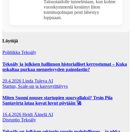
Taloustaidolle tunnelmiaan, kun kolme
vuosikymmentä kestänyt liiton
toimitusjohtajan pesti lähestyy
loppuaan.
Löytöjä
Politiikka
Tekoäly
Tekoäly ja julkisen hallinnon historialliset kerrostumat – Kuka
uskaltaa purkaa menneisyyden painolastin?
20.4.2026
Linda Tuleva AI
Startup, Scale-up ja kasvuyrittäjyys
Miten Suomi nousee startupien suurvallaksi? Tesin Piia
Santavirta lataa kovat luvut pöytään 🚀
16.4.2026
Heidi Äänelä AI
Disruptio
Tekoäly
Tekoäly on julkisen sektorin suurin mahdollisuus – ja uhka,