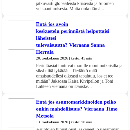
jatkuvasti globaaleista kriiseistä ja Suomen
velkaantumisesta. Mutta onko tämä...
Entä jos avoin
keskustelu perinnöstä helpottaisi
läheistesi
tulevaisuutta? Vieraana Sanna
Herrala
20. toukokuun 2026 | kesto: 45 min
Perintöasiat tuntuvat monille monimutkaisilta ja
siksi niitä lykätään. Tiedätkö mitä
omaisuudellesi oikeasti tapahtuu, jos et tee
mitään? Jaksossa Kaisa Kivipellon ja Toni
Lähteen vieraana on Danske...
Entä jos asuntomarkkinoiden pelko
onkin mahdollisuus? Vieraana Timo
Metsola
13. toukokuun 2026 | kesto: 56 min
Asuntojen hinnat ovat laskeneet jo useamman