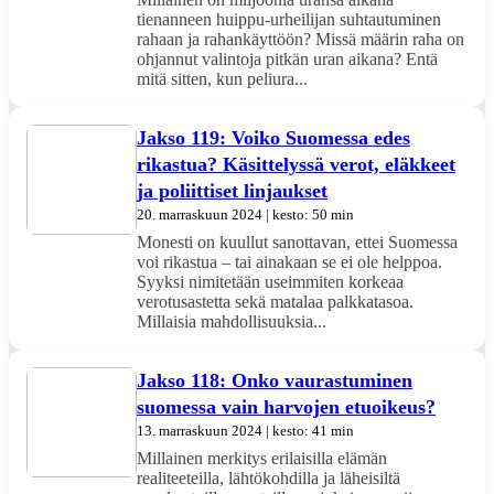
tienanneen huippu-urheilijan suhtautuminen
rahaan ja rahankäyttöön? Missä määrin raha on
ohjannut valintoja pitkän uran aikana? Entä
mitä sitten, kun peliura...
Jakso 119: Voiko Suomessa edes
rikastua? Käsittelyssä verot, eläkkeet
ja poliittiset linjaukset
20. marraskuun 2024 | kesto: 50 min
Monesti on kuullut sanottavan, ettei Suomessa
voi rikastua – tai ainakaan se ei ole helppoa.
Syyksi nimitetään useimmiten korkeaa
verotusastetta sekä matalaa palkkatasoa.
Millaisia mahdollisuuksia...
Jakso 118: Onko vaurastuminen
suomessa vain harvojen etuoikeus?
13. marraskuun 2024 | kesto: 41 min
Millainen merkitys erilaisilla elämän
realiteeteilla, lähtökohdilla ja läheisiltä