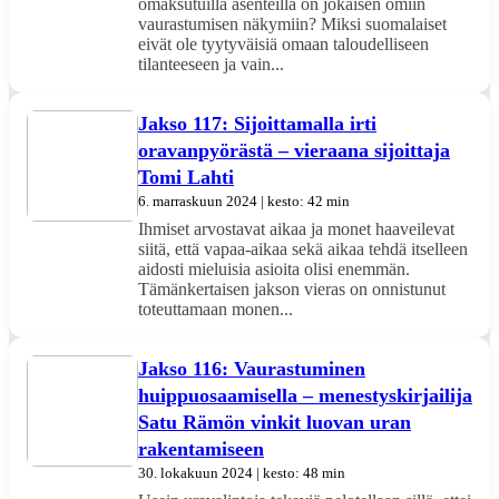
omaksutuilla asenteilla on jokaisen omiin
vaurastumisen näkymiin? Miksi suomalaiset
eivät ole tyytyväisiä omaan taloudelliseen
tilanteeseen ja vain...
Jakso 117: Sijoittamalla irti
oravanpyörästä – vieraana sijoittaja
Tomi Lahti
6. marraskuun 2024 | kesto: 42 min
Ihmiset arvostavat aikaa ja monet haaveilevat
siitä, että vapaa-aikaa sekä aikaa tehdä itselleen
aidosti mieluisia asioita olisi enemmän.
Tämänkertaisen jakson vieras on onnistunut
toteuttamaan monen...
Jakso 116: Vaurastuminen
huippuosaamisella – menestyskirjailija
Satu Rämön vinkit luovan uran
rakentamiseen
30. lokakuun 2024 | kesto: 48 min