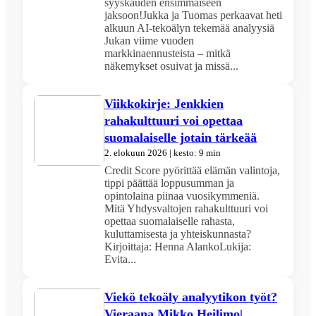
syyskauden ensimmäiseen
jaksoon!Jukka ja Tuomas perkaavat heti
alkuun AI-tekoälyn tekemää analyysiä
Jukan viime vuoden
markkinaennusteista – mitkä
näkemykset osuivat ja missä...
Viikkokirje: Jenkkien
rahakulttuuri voi opettaa
suomalaiselle jotain tärkeää
2. elokuun 2026 | kesto: 9 min
Credit Score pyörittää elämän valintoja,
tippi päättää loppusumman ja
opintolaina piinaa vuosikymmeniä.
Mitä Yhdysvaltojen rahakulttuuri voi
opettaa suomalaiselle rahasta,
kuluttamisesta ja yhteiskunnasta?
Kirjoittaja: Henna AlankoLukija:
Evita...
Viekö tekoäly analyytikon työt?
Vieraana Mikko Heilimo|