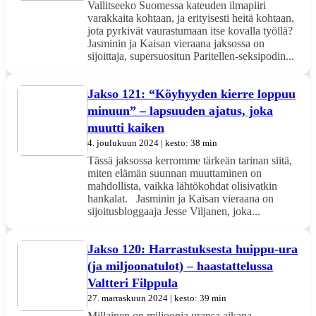
Vallitseeko Suomessa kateuden ilmapiiri
varakkaita kohtaan, ja erityisesti heitä kohtaan,
jota pyrkivät vaurastumaan itse kovalla työllä?
Jasminin ja Kaisan vieraana jaksossa on
sijoittaja, supersuositun Paritellen-seksipodin...
Jakso 121: “Köyhyyden kierre loppuu
minuun” – lapsuuden ajatus, joka
muutti kaiken
4. joulukuun 2024 | kesto: 38 min
Tässä jaksossa kerromme tärkeän tarinan siitä,
miten elämän suunnan muuttaminen on
mahdollista, vaikka lähtökohdat olisivatkin
hankalat. Jasminin ja Kaisan vieraana on
sijoitusbloggaaja Jesse Viljanen, joka...
Jakso 120: Harrastuksesta huippu-ura
(ja miljoonatulot) – haastattelussa
Valtteri Filppula
27. marraskuun 2024 | kesto: 39 min
Millainen on miljoonia uransa aikana