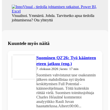
Visualisoi. Ymmärrä. Johda. Tarvitsetko apua tiedolla
johtamisessa? Ota yhteyttä
Kuuntele myös näitä
Suominen Q2'26: Työ käänteen
eteen jatkuu (eng.)
7. elokuun 2026 | kesto: 17 min
Suomisen vahvistunut tase osakeannin
jälkeen mahdollistaa nyt täyden
keskittymisen Full Potential -
käänneohjelmaan. Töitä kuitenkin
riittää vielä. Suomisen toimitusjohtaja
Charles Héaulmé kommentoi
analyytikko Rauli Juvan
haastattelussa.Aiheet:00:00...