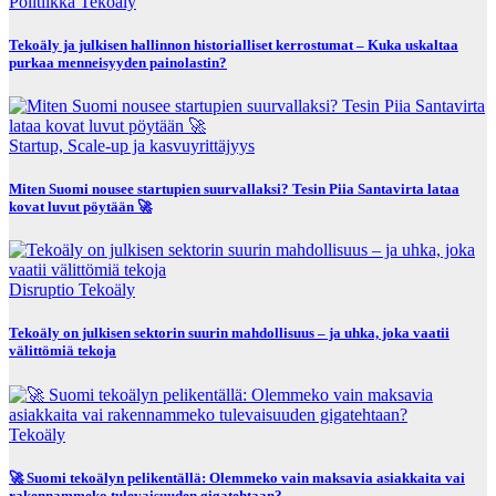
Politiikka
Tekoäly
Tekoäly ja julkisen hallinnon historialliset kerrostumat – Kuka uskaltaa
purkaa menneisyyden painolastin?
Startup, Scale-up ja kasvuyrittäjyys
Miten Suomi nousee startupien suurvallaksi? Tesin Piia Santavirta lataa
kovat luvut pöytään 🚀
Disruptio
Tekoäly
Tekoäly on julkisen sektorin suurin mahdollisuus – ja uhka, joka vaatii
välittömiä tekoja
Tekoäly
🚀 Suomi tekoälyn pelikentällä: Olemmeko vain maksavia asiakkaita vai
rakennammeko tulevaisuuden gigatehtaan?