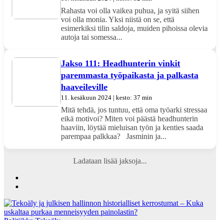
Rahasta voi olla vaikea puhua, ja syitä siihen
voi olla monia. Yksi niistä on se, että
esimerkiksi tilin saldoja, muiden pihoissa olevia
autoja tai somessa...
Jakso 111: Headhunterin vinkit
paremmasta työpaikasta ja palkasta
haaveileville
11. kesäkuun 2024 | kesto: 37 min
Mitä tehdä, jos tuntuu, että oma työarki stressaa
eikä motivoi? Miten voi päästä headhunterin
haaviin, löytää mieluisan työn ja kenties saada
parempaa palkkaa? Jasminin ja...
Ladataan lisää jaksoja...