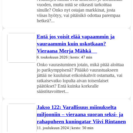
vuoden, mutta mitä se oikeasti tarkoittaa
sinulle? Onko nyt ostajan markkinat, josta
viisas hyötyy, vai pitäisikö odottaa parempaa
hetkeä?...
Entä jos voisit elää vapaammin ja
vauraammin kuin uskotkaan?
Vieraana Merja Mähkä
6. toukokuun 2026 | kesto: 47 min
Onko vaurastuminen jotain, mikä pitää aloittaa
jo parikymppisenä? Pitääkö vaurastuakseen
jättää ne kuuluisat erikoiskahvit ostamatta, vai
ratkaisevatko lopulta aivan toisenlaiset
päätökset? Entä kuinka korkealle
säästötavoitteet...
Jakso 122: Varallisuus miinukselta
miljooniin – vieraana suoran seksi- ja
rahapuheen kuningatar Viivi Rintanen
11. joulukuun 2024 | kesto: 50 min