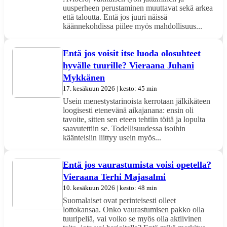
uusperheen perustaminen muuttavat sekä arkea
että taloutta. Entä jos juuri näissä
käännekohdissa piilee myös mahdollisuus...
Entä jos voisit itse luoda olosuhteet
hyvälle tuurille? Vieraana Juhani
Mykkänen
17. kesäkuun 2026 | kesto: 45 min
Usein menestystarinoista kerrotaan jälkikäteen
loogisesti etenevänä aikajanana: ensin oli
tavoite, sitten sen eteen tehtiin töitä ja lopulta
saavutettiin se. Todellisuudessa isoihin
käänteisiin liittyy usein myös...
Entä jos vaurastumista voisi opetella?
Vieraana Terhi Majasalmi
10. kesäkuun 2026 | kesto: 48 min
Suomalaiset ovat perinteisesti olleet
lottokansaa. Onko vaurastumisen pakko olla
tuuripeliä, vai voiko se myös olla aktiivinen