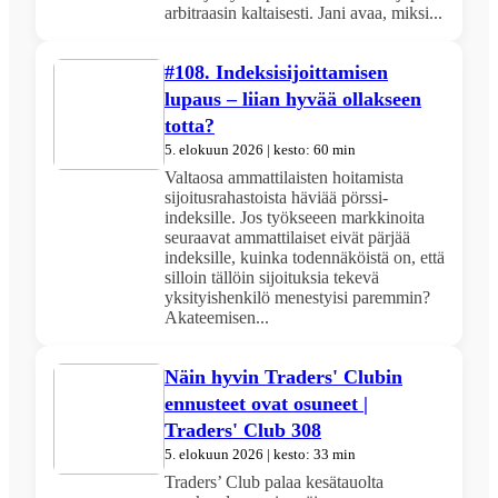
arbitraasin kaltaisesti. Jani avaa, miksi...
#108. Indeksisijoittamisen
lupaus – liian hyvää ollakseen
totta?
5. elokuun 2026 | kesto: 60 min
Valtaosa ammattilaisten hoitamista
sijoitusrahastoista häviää pörssi-
indeksille. Jos työkseeen markkinoita
seuraavat ammattilaiset eivät pärjää
indeksille, kuinka todennäköistä on, että
silloin tällöin sijoituksia tekevä
yksityishenkilö menestyisi paremmin?
Akateemisen...
Näin hyvin Traders' Clubin
ennusteet ovat osuneet |
Traders' Club 308
5. elokuun 2026 | kesto: 33 min
Traders’ Club palaa kesätauolta