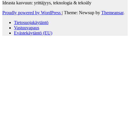
Ideasta kasvuun: yrittäjyys, teknologia & tekoäly
Proudly powered by WordPress
|
Theme: Newsup by
Themeansar
.
Tietosuojakäytäntö
Vastuuvapaus
Evästekäytäntö (EU)