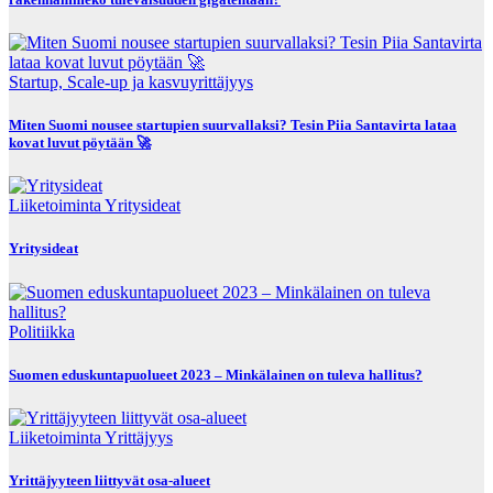
Startup, Scale-up ja kasvuyrittäjyys
Miten Suomi nousee startupien suurvallaksi? Tesin Piia Santavirta lataa
kovat luvut pöytään 🚀
Liiketoiminta
Yritysideat
Yritysideat
Politiikka
Suomen eduskuntapuolueet 2023 – Minkälainen on tuleva hallitus?
Liiketoiminta
Yrittäjyys
Yrittäjyyteen liittyvät osa-alueet