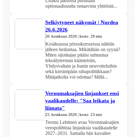
Lisäksi jaksossa puhutaan
optionaalisuutta omaavista yhtiöistä...
Selkiytyneet näkymät | Nordea
26.6.2026
26. kesäkuun 2026 | kesto: 29 min
Kesäkuussa pörssikursseissa nähtiin
jälleen heiluntaa. Mikätähän on syynä?
Miten sijoittajan pitäisi suhtautua
tekoälyteeman käänteisiin,
Yhdysvaltain ja Iranin neuvotteluihin
sekä kireämpään rahapolitiikkaan?
Mitäjatkolta voi odottaa? Millä...
Veronmaksajien linjaukset ensi
vaalikaudelle: "Saa leikata ja
liimata"
25. kesäkuun 2026 | kesto: 23 min
Teemu Lehtinen avaa Veronmaksajien
veropoliittisia linjauksia vaalikaudelle
2027–2031. Samalla hän kuvailee