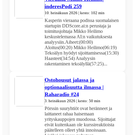
inderesPodi 259
10. heinäkuun 2026 | kesto: 102 min
Kasperin vieraana podissa suomalaisen
startupin DDScore.ai:n perustaja ja
toimitusjohtaja Mikko Heilimo
keskustelemassa AI:n vaikutuksesta
analyysiin.Aiheet:(00:00)
Aloitus(00:20) Mikko Heilimo(06:19)
Tekoälyn hyödyt sijoittamisessa(15:30)
Haasteet(34:54) Analyysin
rakentaminen tekoälyllä(57:25)...
Ostohousut jalassa ja
optionaalisuutta ilmassa |
Raharadio #24
3. heinäkuun 2026 | kesto: 50 min
Pörssin suuryhtiöt ovat heränneet ja
laittaneet rahaa haisemaan
yrityskauppojen muodossa. Sijoittajat
eivät kuitenkaan ole kurssireaktioista
päätelleen olleet yhtä innoissaan.