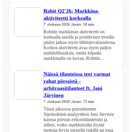
Robit Q2'26: Markkina-
aktiviteetti korkealla
7. elokuun 2026 | kesto: 18 min
Robitin markkinan aktiviteetti on
korkealla tasolla ja positiivisen trendin
pitäisi jatkua myös lähitulevaisuudessa.
Korkea aktiviteetti avaa myös paljon
mahdollisuuksia, mutta kilpailu
markkinalla on kovaa. Robitin...
Näissä tilanteissa teet varmat
rahat pörssistä -
arbitraasitilanteet ft. Jani
Järvinen
7. elokuun 2026 | kesto: 72 min
Tässä jaksossa pureudumme
Sijoituskästi-analyytikon Jani Järvisen
kanssa pörssin erikoistilanteisiin ja
siihen, voiko markkinoilta löytää
tuottoja hyvin pienellä riskillä tai jopa