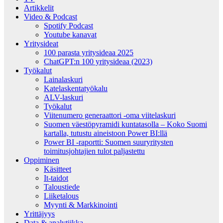
Artikkelit
Video & Podcast
Spotify Podcast
Youtube kanavat
Yritysideat
100 parasta yritysideaa 2025
ChatGPT:n 100 yritysideaa (2023)
Työkalut
Lainalaskuri
Katelaskentatyökalu
ALV-laskuri
Työkalut
Viitenumero generaattori -oma viitelaskuri
Suomen väestöpyramidi kuntatasolla – Koko Suomi
kartalla, tutustu aineistoon Power BI:llä
Power BI -raportti: Suomen suuryritysten
toimitusjohtajien tulot paljastettu
Oppiminen
Käsitteet
It-taidot
Taloustiede
Liiketalous
Myynti & Markkinointi
Yrittäjyys
Data & analytiikka