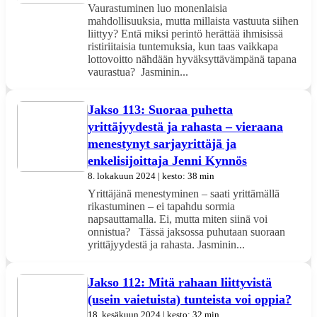
Vaurastuminen luo monenlaisia
mahdollisuuksia, mutta millaista vastuuta siihen
liittyy? Entä miksi perintö herättää ihmisissä
ristiriitaisia tuntemuksia, kun taas vaikkapa
lottovoitto nähdään hyväksyttävämpänä tapana
vaurastua? Jasminin...
Jakso 113: Suoraa puhetta
yrittäjyydestä ja rahasta – vieraana
menestynyt sarjayrittäjä ja
enkelisijoittaja Jenni Kynnös
8. lokakuun 2024 | kesto: 38 min
Yrittäjänä menestyminen – saati yrittämällä
rikastuminen – ei tapahdu sormia
napsauttamalla. Ei, mutta miten siinä voi
onnistua? Tässä jaksossa puhutaan suoraan
yrittäjyydestä ja rahasta. Jasminin...
Jakso 112: Mitä rahaan liittyvistä
(usein vaietuista) tunteista voi oppia?
18. kesäkuun 2024 | kesto: 32 min