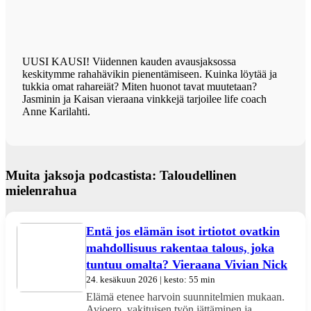
UUSI KAUSI! Viidennen kauden avausjaksossa
keskitymme rahahävikin pienentämiseen. Kuinka löytää ja
tukkia omat rahareiät? Miten huonot tavat muutetaan?
Jasminin ja Kaisan vieraana vinkkejä tarjoilee life coach
Anne Karilahti.
Muita jaksoja podcastista: Taloudellinen
mielenrahua
Entä jos elämän isot irtiotot ovatkin
mahdollisuus rakentaa talous, joka
tuntuu omalta? Vieraana Vivian Nick
24. kesäkuun 2026 | kesto: 55 min
Elämä etenee harvoin suunnitelmien mukaan.
Avioero, vakituisen työn jättäminen ja