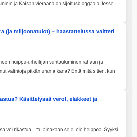
sminin ja Kaisan vieraana on sijoitusbloggaaja Jesse
 (ja miljoonatulot) – haastattelussa Valtteri
nneen huippu-urheilijan suhtautuminen rahaan ja
t valintoja pitkän uran aikana? Entä mitä sitten, kun
stua? Käsittelyssä verot, eläkkeet ja
a voi rikastua – tai ainakaan se ei ole helppoa. Syyksi