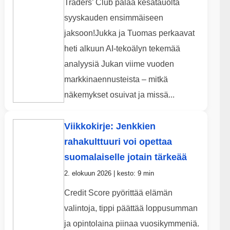
Traders’ Club palaa kesätauolta
syyskauden ensimmäiseen
jaksoon!Jukka ja Tuomas perkaavat
heti alkuun AI-tekoälyn tekemää
analyysiä Jukan viime vuoden
markkinaennusteista – mitkä
näkemykset osuivat ja missä...
Viikkokirje: Jenkkien
rahakulttuuri voi opettaa
suomalaiselle jotain tärkeää
2. elokuun 2026 | kesto: 9 min
Credit Score pyörittää elämän
valintoja, tippi päättää loppusumman
ja opintolaina piinaa vuosikymmeniä.