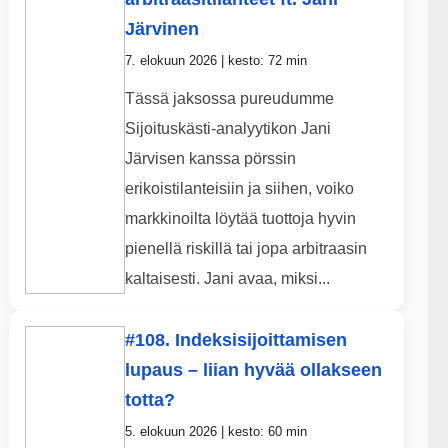
Järvinen
7. elokuun 2026 | kesto: 72 min
Tässä jaksossa pureudumme
Sijoituskästi-analyytikon Jani
Järvisen kanssa pörssin
erikoistilanteisiin ja siihen, voiko
markkinoilta löytää tuottoja hyvin
pienellä riskillä tai jopa arbitraasin
kaltaisesti. Jani avaa, miksi...
#108. Indeksisijoittamisen
lupaus – liian hyvää ollakseen
totta?
5. elokuun 2026 | kesto: 60 min