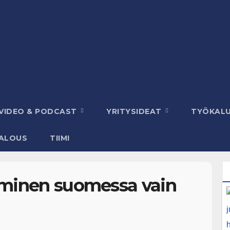
VIDEO & PODCAST
YRITYSIDEAT
TYÖKAL
ALOUS
TIIMI
uminen suomessa vain