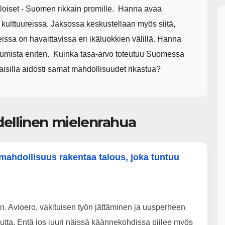
uloiset - Suomen rikkain promille. Hanna avaa
i kulttuureissa. Jaksossa keskustellaan myös siitä,
eissa on havaittavissa eri ikäluokkien välillä. Hanna
stumista eniten. Kuinka tasa-arvo toteutuu Suomessa
isilla aidosti samat mahdollisuudet rikastua?
udellinen mielenrahua
n mahdollisuus rakentaa talous, joka tuntuu
 Avioero, vakituisen työn jättäminen ja uusperheen
utta. Entä jos juuri näissä käännekohdissa piilee myös