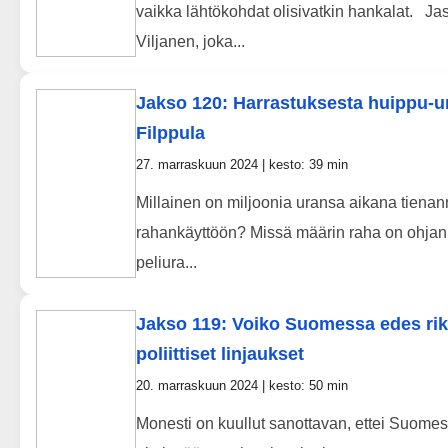
vaikka lähtökohdat olisivatkin hankalat. Ja
Viljanen, joka...
Jakso 120: Harrastuksesta huippu-ura
Filppula
27. marraskuun 2024 | kesto: 39 min
Millainen on miljoonia uransa aikana tiena
rahankäyttöön? Missä määrin raha on ohjannu
peliura...
Jakso 119: Voiko Suomessa edes rika
poliittiset linjaukset
20. marraskuun 2024 | kesto: 50 min
Monesti on kuullut sanottavan, ettei Suomess