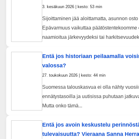
3. kesäkuun 2026 | kesto: 53 min
Sijoittaminen jää aloittamatta, asunnon osto
Epävarmuus vaikuttaa päätöstentekoomme 
naamioitua järkevyydeksi tai harkitsevuudeks
Entä jos historiaan peilaamalla v
valossa?
27. toukokuun 2026 | kesto: 44 min
Suomessa talouskasvua ei olla nähty vuosiin
ennätystasoilla ja uutisissa puhutaan jatkuv
Mutta onko tämä...
Entä jos avoin keskustelu perinnöstä
tulevaisuutta? Vieraana Sanna Herra