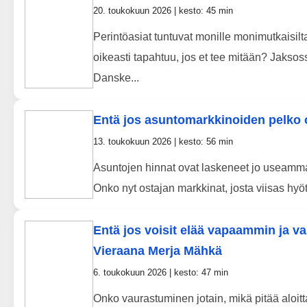
20. toukokuun 2026 | kesto: 45 min
Perintöasiat tuntuvat monille monimutkaisilta
oikeasti tapahtuu, jos et tee mitään? Jakso
Danske...
Entä jos asuntomarkkinoiden pelko 
13. toukokuun 2026 | kesto: 56 min
Asuntojen hinnat ovat laskeneet jo useamman
Onko nyt ostajan markkinat, josta viisas hyö
Entä jos voisit elää vapaammin ja 
Vieraana Merja Mähkä
6. toukokuun 2026 | kesto: 47 min
Onko vaurastuminen jotain, mikä pitää aloit