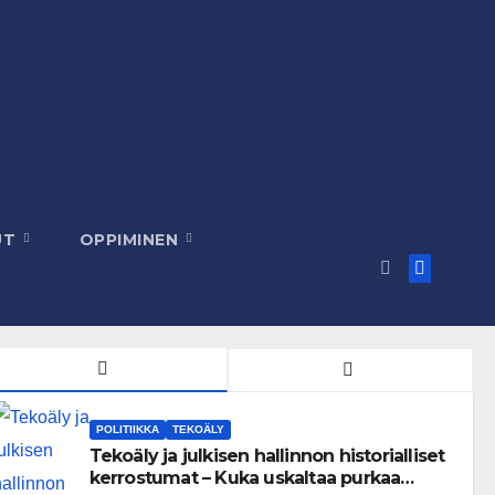
UT
OPPIMINEN
POLITIIKKA
TEKOÄLY
Tekoäly ja julkisen hallinnon historialliset
kerrostumat – Kuka uskaltaa purkaa