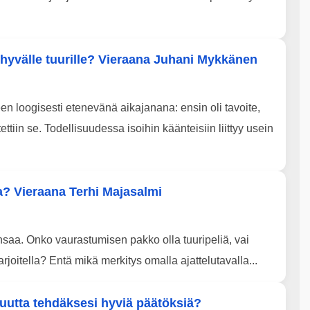
t hyvälle tuurille? Vieraana Juhani Mykkänen
en loogisesti etenevänä aikajanana: ensin oli tavoite,
tettiin se. Todellisuudessa isoihin käänteisiin liittyy usein
a? Vieraana Terhi Majasalmi
ansaa. Onko vaurastumisen pakko olla tuuripeliä, vai
harjoitella? Entä mikä merkitys omalla ajattelutavalla...
rmuutta tehdäksesi hyviä päätöksiä?