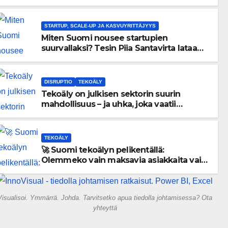
menneisyyden painolastin?
STARTUP, SCALE-UP JA KASVUYRITTÄJYYS
Miten Suomi nousee startupien
suurvallaksi? Tesin Piia Santavirta lataa
kovat luvut pöytään 🚀
DISRUPTIO
TEKOÄLY
Tekoäly on julkisen sektorin suurin
mahdollisuus – ja uhka, joka vaatii
välittömiä tekoja
TEKOÄLY
🚀 Suomi tekoälyn pelikentällä:
Olemmeko vain maksavia asiakkaita vai
rakennammeko tulevaisuuden
gigatehtaan?
Visualisoi. Ymmärrä. Johda. Tarvitsetko apua tiedolla johtamisessa? Ota
yhteyttä