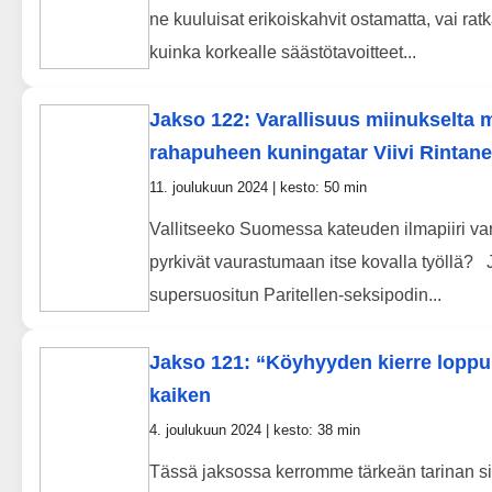
ne kuuluisat erikoiskahvit ostamatta, vai rat
kuinka korkealle säästötavoitteet...
Jakso 122: Varallisuus miinukselta m
rahapuheen kuningatar Viivi Rintan
11. joulukuun 2024 | kesto: 50 min
Vallitseeko Suomessa kateuden ilmapiiri vara
pyrkivät vaurastumaan itse kovalla työllä? J
supersuositun Paritellen-seksipodin...
Jakso 121: “Köyhyyden kierre loppu
kaiken
4. joulukuun 2024 | kesto: 38 min
Tässä jaksossa kerromme tärkeän tarinan s