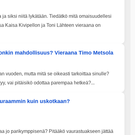
 ja siksi niitä lykätään. Tiedätkö mitä omaisuudellesi
ssa Kaisa Kivipellon ja Toni Lähteen vieraana on
onkin mahdollisuus? Vieraana Timo Metsola
 vuoden, mutta mitä se oikeasti tarkoittaa sinulle?
tyy, vai pitäisikö odottaa parempaa hetkeä?...
vauraammin kuin uskotkaan?
taa jo parikymppisenä? Pitääkö vaurastuakseen jättää