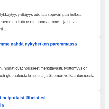
 lykkäytyy, yrittäjyys odottaa sopivampaa hetkeä.
enemmän kuin usein huomaamme – ja se voi
i,...
oisimme nähdä nykyhetken paremmassa
, hinnat ovat nousseet merkittävästi, työttömyys on
asti globaaleista kriiseistä ja Suomen velkaantumisesta.
 helpottaisi läheistesi
la