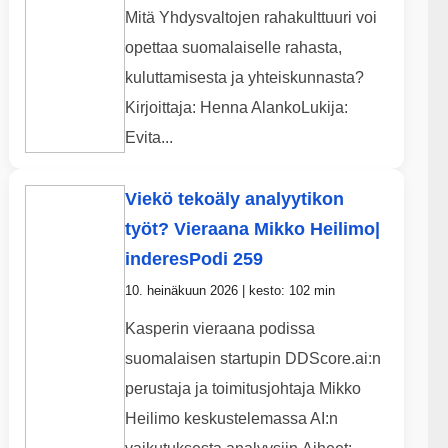
Mitä Yhdysvaltojen rahakulttuuri voi
opettaa suomalaiselle rahasta,
kuluttamisesta ja yhteiskunnasta?
Kirjoittaja: Henna AlankoLukija:
Evita...
Viekö tekoäly analyytikon
työt? Vieraana Mikko Heilimo|
inderesPodi 259
10. heinäkuun 2026 | kesto: 102 min
Kasperin vieraana podissa
suomalaisen startupin DDScore.ai:n
perustaja ja toimitusjohtaja Mikko
Heilimo keskustelemassa AI:n