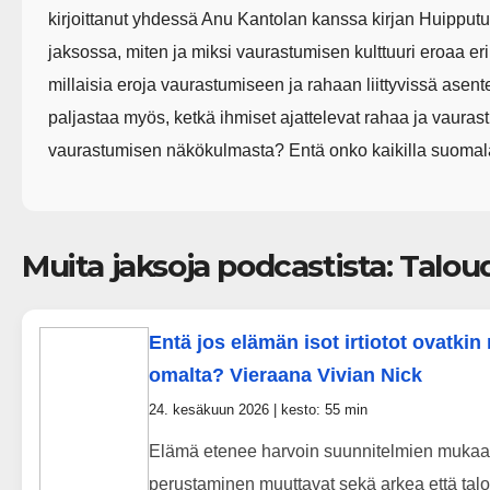
kirjoittanut yhdessä Anu Kantolan kanssa kirjan Huipput
jaksossa, miten ja miksi vaurastumisen kulttuuri eroaa er
millaisia eroja vaurastumiseen ja rahaan liittyvissä asent
paljastaa myös, ketkä ihmiset ajattelevat rahaa ja vaura
vaurastumisen näkökulmasta? Entä onko kaikilla suomala
Muita jaksoja podcastista: Talo
Entä jos elämän isot irtiotot ovatki
omalta? Vieraana Vivian Nick
24. kesäkuun 2026 | kesto: 55 min
Elämä etenee harvoin suunnitelmien mukaan.
perustaminen muuttavat sekä arkea että talo