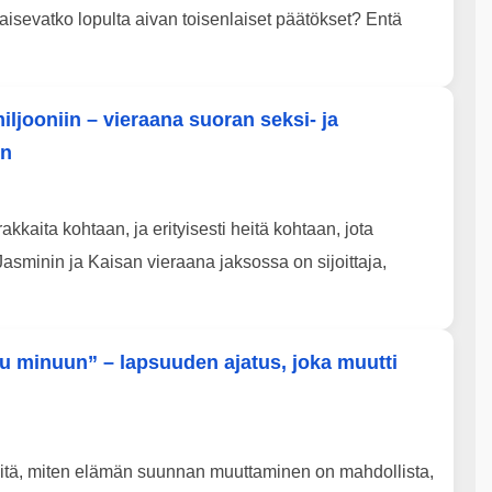
kaisevatko lopulta aivan toisenlaiset päätökset? Entä
iljooniin – vieraana suoran seksi- ja
en
kkaita kohtaan, ja erityisesti heitä kohtaan, jota
asminin ja Kaisan vieraana jaksossa on sijoittaja,
u minuun” – lapsuuden ajatus, joka muutti
iitä, miten elämän suunnan muuttaminen on mahdollista,