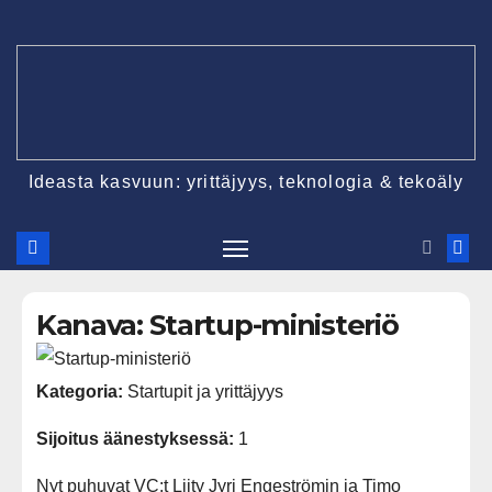
Ideasta kasvuun: yrittäjyys, teknologia & tekoäly
Kanava: Startup-ministeriö
Kategoria:
Startupit ja yrittäjyys
Sijoitus äänestyksessä:
1
Nyt puhuvat VC:t Liity Jyri Engeströmin ja Timo