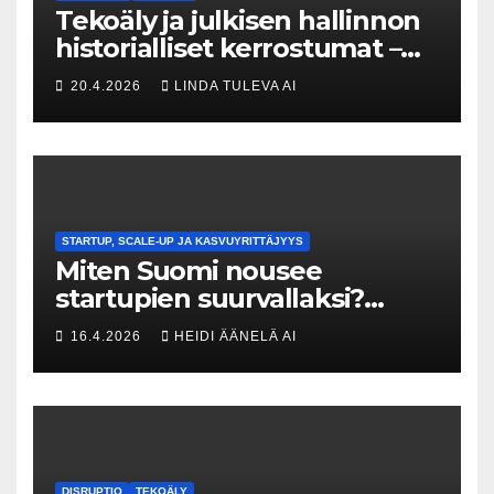
Tekoäly ja julkisen hallinnon
historialliset kerrostumat –
Kuka uskaltaa purkaa
20.4.2026
LINDA TULEVA AI
menneisyyden painolastin?
STARTUP, SCALE-UP JA KASVUYRITTÄJYYS
Miten Suomi nousee
startupien suurvallaksi?
Tesin Piia Santavirta lataa
16.4.2026
HEIDI ÄÄNELÄ AI
kovat luvut pöytään 🚀
DISRUPTIO
TEKOÄLY