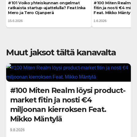
#101 Voiko yhteiskunnan ongelmat
#100 Miten Realm lö
ratkaista startup-ajattelulla? Feat Inka
fitin ja nosti €4 mil
Mero ja Tero Ojanperä
Feat. Mikko Mäntylä
15.6.2026
1.6.2026
Muut jaksot tältä kanavalta
#100 Miten Realm löysi product-
market fitin ja nosti €4
miljoonan kierroksen Feat.
Mikko Mäntylä
9.8.2026