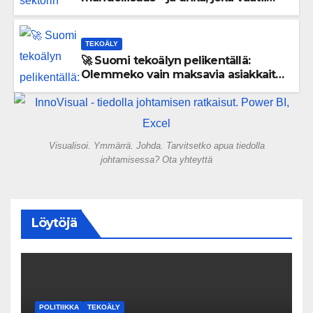
välittömiä tekoja
TEKOÄLY
🚀 Suomi tekoälyn pelikentällä:
Olemmeko vain maksavia asiakkaita
vai rakennammeko tulevaisuuden
gigatehtaan?
Visualisoi. Ymmärrä. Johda. Tarvitsetko apua tiedolla
johtamisessa? Ota yhteyttä
Löytöjä
POLITIIKKA
TEKOÄLY