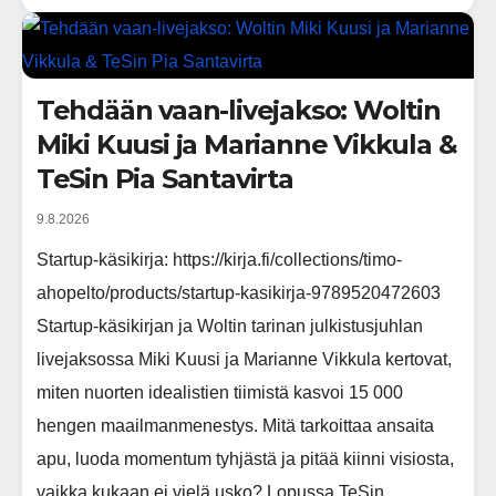
Tehdään vaan-livejakso: Woltin
Miki Kuusi ja Marianne Vikkula &
TeSin Pia Santavirta
9.8.2026
Startup-käsikirja: https://kirja.fi/collections/timo-
ahopelto/products/startup-kasikirja-9789520472603
Startup-käsikirjan ja Woltin tarinan julkistusjuhlan
livejaksossa Miki Kuusi ja Marianne Vikkula kertovat,
miten nuorten idealistien tiimistä kasvoi 15 000
hengen maailmanmenestys. Mitä tarkoittaa ansaita
apu, luoda momentum tyhjästä ja pitää kiinni visiosta,
vaikka kukaan ei vielä usko? Lopussa TeSin