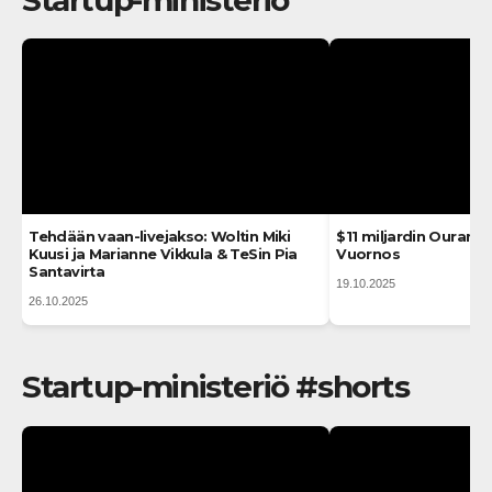
Tehdään vaan-livejakso: Woltin Miki
$11 miljardin Ouran t
Kuusi ja Marianne Vikkula & TeSin Pia
Vuornos
Santavirta
19.10.2025
26.10.2025
Startup-ministeriö #shorts