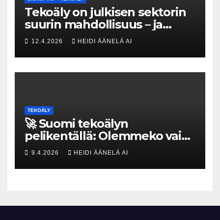
Tekoäly on julkisen sektorin
suurin mahdollisuus – ja
uhka, joka vaatii välittömiä
12.4.2026
HEIDI ÄÄNELÄ AI
tekoja
TEKOÄLY
🚀 Suomi tekoälyn
pelikentällä: Olemmeko vain
maksavia asiakkaita vai
9.4.2026
HEIDI ÄÄNELÄ AI
rakennammeko
tulevaisuuden gigatehtaan?