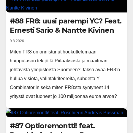
#88 FR8: uusi parempi YC? Feat.
Ernesti Sario & Nantte Kivinen
9.8.2026
Miten FR8 on onnistunut houkuttelemaan
huipputason tekijöitä Piilaaksosta ja maailman
johtavista yliopistoista Suomeen? Jakso avaa FR8:n
hullua visiota, valintakriteereitä, suhdetta Y
Combinatoriin sekä miten FR8:sta syntyneet 14
yritystä ovat luoneet jo 100 miljoonaa euroa arvoa?
#87 Optioremontti! feat.