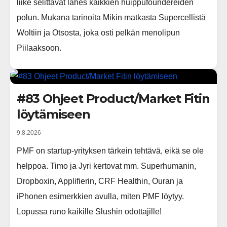
liike selittävät lähes kaikkien huippufoundereiden
polun. Mukana tarinoita Mikin matkasta Supercellistä
Woltiin ja Otsosta, joka osti pelkän menolipun
Piilaaksoon.
#83 Ohjeet Product/Market Fitin
löytämiseen
9.8.2026
PMF on startup-yrityksen tärkein tehtävä, eikä se ole
helppoa. Timo ja Jyri kertovat mm. Superhumanin,
Dropboxin, Applifierin, CRF Healthin, Ouran ja
iPhonen esimerkkien avulla, miten PMF löytyy.
Lopussa runo kaikille Slushin odottajille!