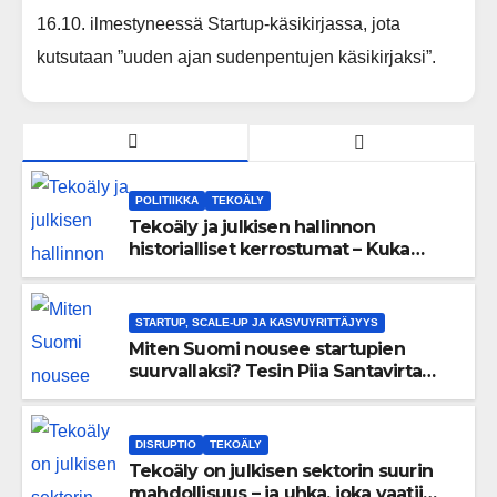
16.10. ilmestyneessä Startup-käsikirjassa, jota
kutsutaan ”uuden ajan sudenpentujen käsikirjaksi”.
POLITIIKKA
TEKOÄLY
Tekoäly ja julkisen hallinnon
historialliset kerrostumat – Kuka
uskaltaa purkaa menneisyyden
painolastin?
STARTUP, SCALE-UP JA KASVUYRITTÄJYYS
Miten Suomi nousee startupien
suurvallaksi? Tesin Piia Santavirta
lataa kovat luvut pöytään 🚀
DISRUPTIO
TEKOÄLY
Tekoäly on julkisen sektorin suurin
mahdollisuus – ja uhka, joka vaatii