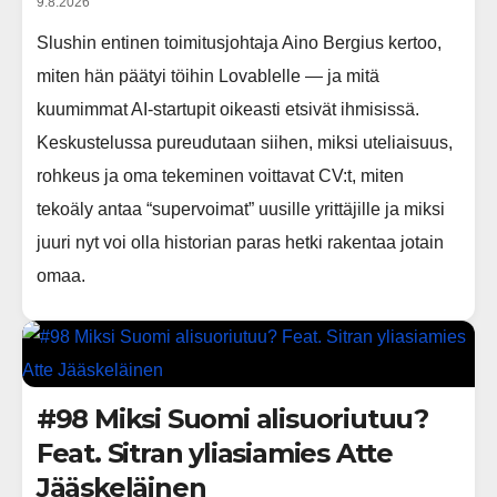
9.8.2026
Slushin entinen toimitusjohtaja Aino Bergius kertoo,
miten hän päätyi töihin Lovablelle — ja mitä
kuumimmat AI-startupit oikeasti etsivät ihmisissä.
Keskustelussa pureudutaan siihen, miksi uteliaisuus,
rohkeus ja oma tekeminen voittavat CV:t, miten
tekoäly antaa “supervoimat” uusille yrittäjille ja miksi
juuri nyt voi olla historian paras hetki rakentaa jotain
omaa.
#98 Miksi Suomi alisuoriutuu?
Feat. Sitran yliasiamies Atte
Jääskeläinen