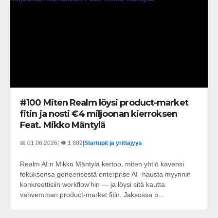
#100 Miten Realm löysi product-market
fitin ja nosti €4 miljoonan kierroksen
Feat. Mikko Mäntylä
📅 01.06.2026
| 👁️ 1 889
|
Startupit ja yrittäjyys
Realm AI:n Mikko Mäntylä kertoo, miten yhtiö kavensi
fokuksensa geneerisestä enterprise AI -hausta myynnin
konkreettisiin workflow’hin — ja löysi sitä kautta
vahvemman product-market fitin. Jaksossa p...