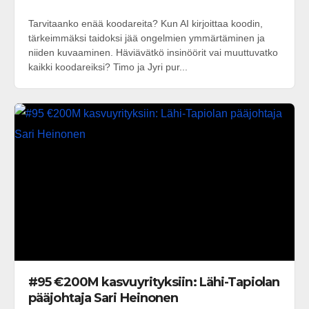
Tarvitaanko enää koodareita? Kun AI kirjoittaa koodin,
tärkeimmäksi taidoksi jää ongelmien ymmärtäminen ja
niiden kuvaaminen. Häviävätkö insinöörit vai muuttuvatko
kaikki koodareiksi? Timo ja Jyri pur...
#95 €200M kasvuyrityksiin: Lähi-Tapiolan
pääjohtaja Sari Heinonen