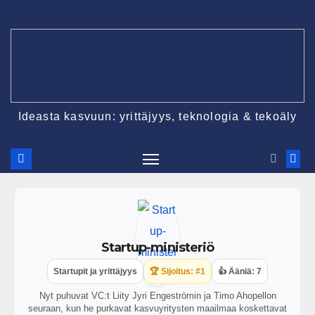
Ideasta kasvuun: yrittäjyys, teknologia & tekoäly
Startup-ministeriö
Startupit ja yrittäjyys
🏆 Sijoitus: #1
👍 Ääniä: 7
Nyt puhuvat VC:t Liity Jyri Engeströmin ja Timo Ahopellon
seuraan, kun he purkavat kasvuyritysten maailmaa koskettavat