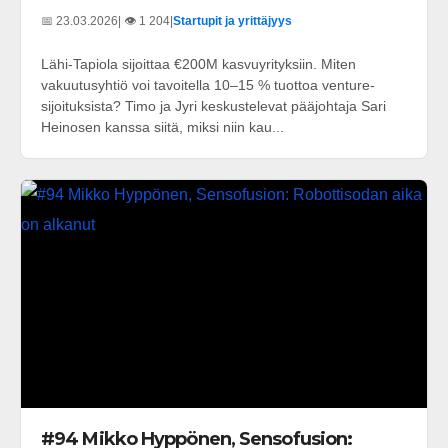
📅 23.03.2026
| 👁️ 1 204
|
Startupit ja yrittäjyys
Lähi-Tapiola sijoittaa €200M kasvuyrityksiin. Miten
vakuutusyhtiö voi tavoitella 10–15 % tuottoa venture-
sijoituksista? Timo ja Jyri keskustelevat pääjohtaja Sari
Heinosen kanssa siitä, miksi niin kau...
#94 Mikko Hyppönen, Sensofusion: