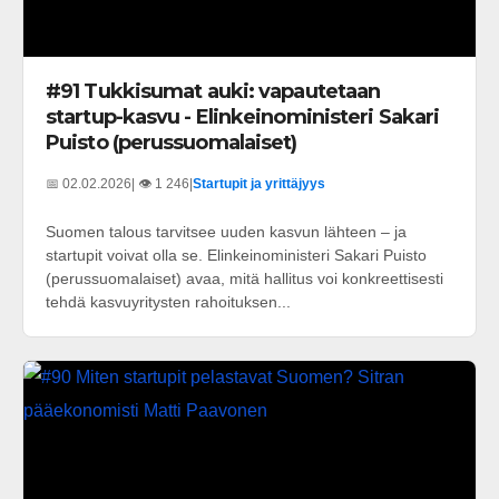
#91 Tukkisumat auki: vapautetaan
startup-kasvu - Elinkeinoministeri Sakari
Puisto (perussuomalaiset)
📅 02.02.2026
| 👁️ 1 246
|
Startupit ja yrittäjyys
Suomen talous tarvitsee uuden kasvun lähteen – ja
startupit voivat olla se. Elinkeinoministeri Sakari Puisto
(perussuomalaiset) avaa, mitä hallitus voi konkreettisesti
tehdä kasvuyritysten rahoituksen...