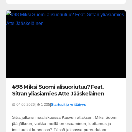
#98 Miksi Suomi alisuoriutuu? Feat.
Sitran yliasiamies Atte Jääskeläinen
📅 04.05.2026
| 👁️ 1 235
|
Startupit ja yrittäjyys
Sitra julkaisi maaliskuussa Kasvun atlaksen. Miksi Suomi
jää jälkeen, vaikka meillä on osaaminen, luottamus ja
instituutiot kunnossa? Tässä jaksossa pureudutaan