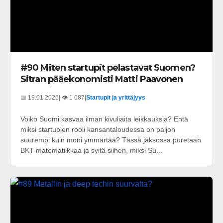
#90 Miten startupit pelastavat Suomen?
Sitran pääekonomisti Matti Paavonen
📅 19.01.2026
| 👁️ 1 087
|
Startupit ja yrittäjyys
Voiko Suomi kasvaa ilman kivuliaita leikkauksia? Entä
miksi startupien rooli kansantaloudessa on paljon
suurempi kuin moni ymmärtää? Tässä jaksossa puretaan
BKT-matematiikkaa ja syitä siihen, miksi Su...