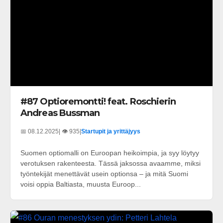
#87 Optioremontti! feat. Roschierin
Andreas Bussman
📅 08.12.2025
| 👁️ 935
|
Startupit ja yrittäjyys
Suomen optiomalli on Euroopan heikoimpia, ja syy löytyy
verotuksen rakenteesta. Tässä jaksossa avaamme, miksi
työntekijät menettävät usein optionsa – ja mitä Suomi
voisi oppia Baltiasta, muusta Euroop...