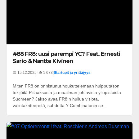
#88 FR8: uusi parempi YC? Feat. Ernesti
Sario & Nantte Kivinen
📅 15.12.2025
| 👁️ 1 673
|
Startupit ja yrittäjyys
Miten FR8 on onnistunut houkuttelemaan huipputason
tekijöitä Piilaaksosta ja maailman johtavista yliopistoista
Suomeen? Jakso avaa FR8:n hullua visiota,
valintakriteereitä, suhdetta Y Combinatoriin se...