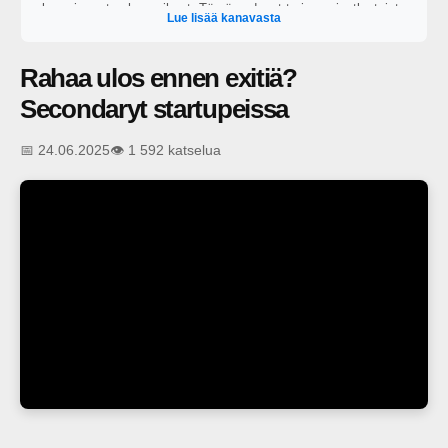
kuumimmat puheenaiheet. Tämä podcast tarjoaa ainutlaatuista
Lue lisää kanavasta
näkemystä, asiantuntemusta ja keskustelua siitä, mitä todella
tapahtuu teknologiainvestointien etulinjassa.
Rahaa ulos ennen exitiä?
Secondaryt startupeissa
📅 24.06.2025
👁️ 1 592 katselua