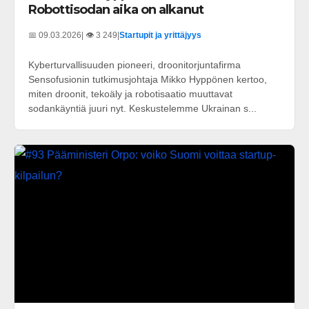
Robottisodan aika on alkanut
📅 09.03.2026
| 👁️ 3 249
|
Startupit ja yrittäjyys
Kyberturvallisuuden pioneeri, droonitorjuntafirma
Sensofusionin tutkimusjohtaja Mikko Hyppönen kertoo,
miten droonit, tekoäly ja robotisaatio muuttavat
sodankäyntiä juuri nyt. Keskustelemme Ukrainan s...