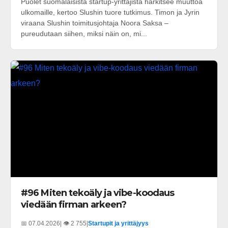
Puolet suomalaisista startup-yrittäjistä harkitsee muuttoa
ulkomaille, kertoo Slushin tuore tutkimus. Timon ja Jyrin
viraana Slushin toimitusjohtaja Noora Saksa –
pureudutaan siihen, miksi näin on, mi...
#96 Miten tekoäly ja vibe-koodaus
viedään firman arkeen?
📅 07.04.2026
| 👁️ 2 755
|
Startupit ja yrittäjyys