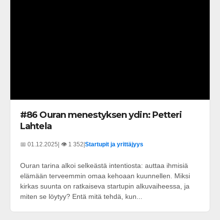
#86 Ouran menestyksen ydin: Petteri
Lahtela
📅 01.12.2025
| 👁️ 1 352
|
Startupit ja yrittäjyys
Ouran tarina alkoi selkeästä intentiosta: auttaa ihmisiä
elämään terveemmin omaa kehoaan kuunnellen. Miksi
kirkas suunta on ratkaiseva startupin alkuvaiheessa, ja
miten se löytyy? Entä mitä tehdä, kun...