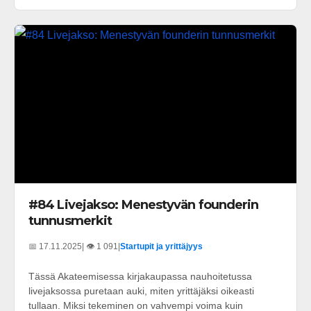
#84 Livejakso: Menestyvän founderin
tunnusmerkit
📅 17.11.2025
| 👁️ 1 091
|
Startupit ja yrittäjyys
Tässä Akateemisessa kirjakaupassa nauhoitetussa
livejaksossa puretaan auki, miten yrittäjäksi oikeasti
tullaan. Miksi tekeminen on vahvempi voima kuin