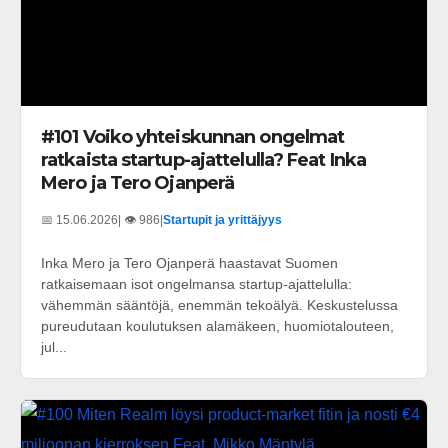
#101 Voiko yhteiskunnan ongelmat
ratkaista startup-ajattelulla? Feat Inka
Mero ja Tero Ojanperä
📅 15.06.2026
| 👁️ 986
|
Startupit ja yrittäjyys
Inka Mero ja Tero Ojanperä haastavat Suomen
ratkaisemaan isot ongelmansa startup-ajattelulla:
vähemmän sääntöjä, enemmän tekoälyä. Keskustelussa
pureudutaan koulutuksen alamäkeen, huomiotalouteen,
jul...