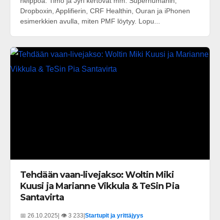
helppoa. Timo ja Jyri kertovat mm. Superhumanin,
Dropboxin, Applifierin, CRF Healthin, Ouran ja iPhonen
esimerkkien avulla, miten PMF löytyy. Lopu...
Tehdään vaan-livejakso: Woltin Miki
Kuusi ja Marianne Vikkula & TeSin Pia
Santavirta
📅 26.10.2025
| 👁️ 3 233
|
Startupit ja yrittäjyys