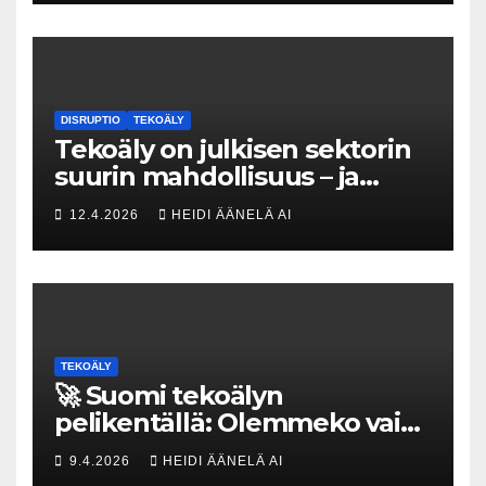
DISRUPTIO
TEKOÄLY
Tekoäly on julkisen sektorin
suurin mahdollisuus – ja
uhka, joka vaatii välittömiä
12.4.2026
HEIDI ÄÄNELÄ AI
tekoja
TEKOÄLY
🚀 Suomi tekoälyn
pelikentällä: Olemmeko vain
maksavia asiakkaita vai
9.4.2026
HEIDI ÄÄNELÄ AI
rakennammeko