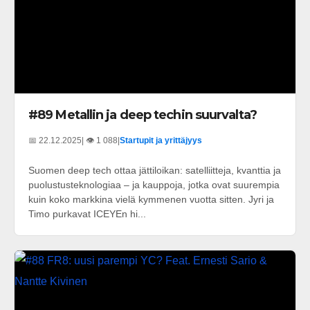
#89 Metallin ja deep techin suurvalta?
📅 22.12.2025
| 👁️ 1 088
|
Startupit ja yrittäjyys
Suomen deep tech ottaa jättiloikan: satelliitteja, kvanttia ja
puolustusteknologiaa – ja kauppoja, jotka ovat suurempia
kuin koko markkina vielä kymmenen vuotta sitten. Jyri ja
Timo purkavat ICEYEn hi...