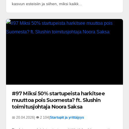
kasvun esteisiin ja siihen, miksi kaikk...
#97 Miksi 50% startupeista harkitsee
muuttoa pois Suomesta? ft. Slushin
toimitusjohtaja Noora Saksa
📅 20.04.2026
| 👁️ 2 104
|
Startupit ja yrittäjyys