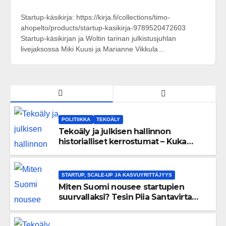
Startup-käsikirja: https://kirja.fi/collections/timo-
ahopelto/products/startup-kasikirja-9789520472603
Startup-käsikirjan ja Woltin tarinan julkistusjuhlan
livejaksossa Miki Kuusi ja Marianne Vikkula...
POLITIIKKA
TEKOÄLY
Tekoäly ja julkisen hallinnon
historialliset kerrostumat – Kuka
uskaltaa purkaa menneisyyden
painolastin?
STARTUP, SCALE-UP JA KASVUYRITTÄJYYS
Miten Suomi nousee startupien
suurvallaksi? Tesin Piia Santavirta
lataa kovat luvut pöytään 🚀