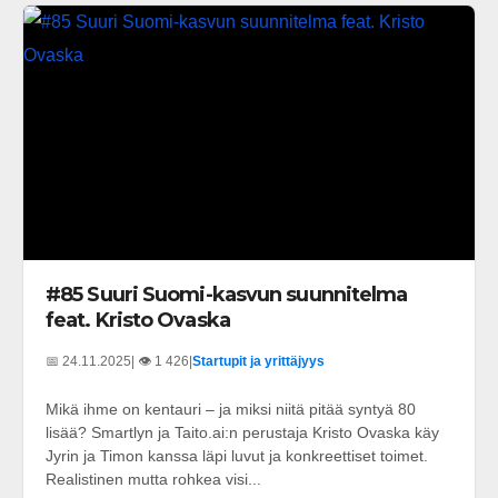
#85 Suuri Suomi-kasvun suunnitelma
feat. Kristo Ovaska
📅 24.11.2025
| 👁️ 1 426
|
Startupit ja yrittäjyys
Mikä ihme on kentauri – ja miksi niitä pitää syntyä 80
lisää? Smartlyn ja Taito.ai:n perustaja Kristo Ovaska käy
Jyrin ja Timon kanssa läpi luvut ja konkreettiset toimet.
Realistinen mutta rohkea visi...