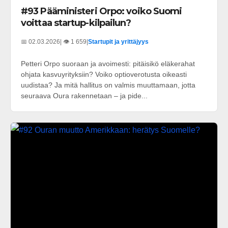
#93 Pääministeri Orpo: voiko Suomi
voittaa startup-kilpailun?
📅 02.03.2026
| 👁️ 1 659
|
Startupit ja yrittäjyys
Petteri Orpo suoraan ja avoimesti: pitäisikö eläkerahat
ohjata kasvuyrityksiin? Voiko optioverotusta oikeasti
uudistaa? Ja mitä hallitus on valmis muuttamaan, jotta
seuraava Oura rakennetaan – ja pide...