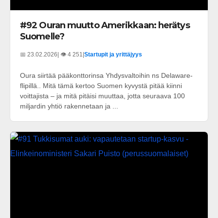
#92 Ouran muutto Amerikkaan: herätys
Suomelle?
📅 23.02.2026
| 👁️ 4 251
|
Startupit ja yrittäjyys
Oura siirtää pääkonttorinsa Yhdysvaltoihin ns Delaware-
flipillä.. Mitä tämä kertoo Suomen kyvystä pitää kiinni
voittajista – ja mitä pitäisi muuttaa, jotta seuraava 100
miljardin yhtiö rakennetaan ja ...