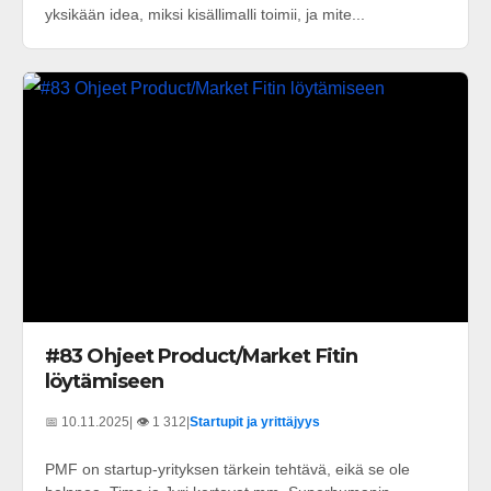
yksikään idea, miksi kisällimalli toimii, ja mite...
#83 Ohjeet Product/Market Fitin
löytämiseen
📅 10.11.2025
| 👁️ 1 312
|
Startupit ja yrittäjyys
PMF on startup-yrityksen tärkein tehtävä, eikä se ole