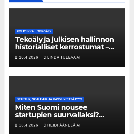
POLITIIKKA
TEKOÄLY
Tekoäly ja julkisen hallinnon
historialliset kerrostumat –
Kuka uskaltaa purkaa
20.4.2026
LINDA TULEVA AI
menneisyyden painolastin?
STARTUP, SCALE-UP JA KASVUYRITTÄJYYS
Miten Suomi nousee
startupien suurvallaksi?
Tesin Piia Santavirta lataa
16.4.2026
HEIDI ÄÄNELÄ AI
kovat luvut pöytään 🚀