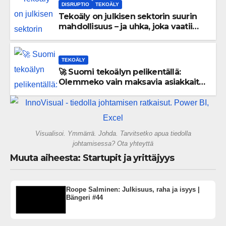
DISRUPTIO
TEKOÄLY
Tekoäly on julkisen sektorin suurin
mahdollisuus – ja uhka, joka vaatii
välittömiä tekoja
TEKOÄLY
🚀 Suomi tekoälyn pelikentällä:
Olemmeko vain maksavia asiakkaita
vai rakennammeko tulevaisuuden
gigatehtaan?
Visualisoi. Ymmärrä. Johda. Tarvitsetko apua tiedolla
johtamisessa? Ota yhteyttä
Muuta aiheesta: Startupit ja yrittäjyys
Roope Salminen: Julkisuus, raha ja isyys |
Bängeri #44