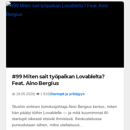
#99 Miten sait työpaikan Lovablelta?
Feat. Aino Bergius
📅 18.05.2026
| 👁️ 1 816
|
Startupit ja yrittäjyys
Slushin entinen toimitusjohtaja Aino Bergius kertoo, miten
hän päätyi töihin Lovablelle — ja mitä kuumimmat AI-
startupit oikeasti etsivät ihmisissä. Keskustelussa
pureudutaan siihen, miksi uteliaisuus...