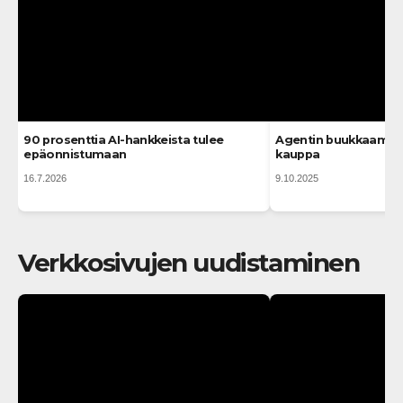
90 prosenttia AI-hankkeista tulee
Agentin buukkaamas
epäonnistumaan
kauppa
16.7.2026
9.10.2025
Verkkosivujen uudistaminen