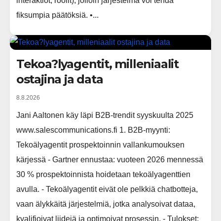
interaktiot, roolit), jolloin järjestelmä voi tehdä
fiksumpia päätöksiä. •...
Tekoa?lyagentit, milleniaalit
ostajina ja data
8.8.2026
Jani Aaltonen käy läpi B2B-trendit syyskuulta 2025
www.salescommunications.fi 1. B2B-myynti:
Tekoälyagentit prospektoinnin vallankumouksen
kärjessä - Gartner ennustaa: vuoteen 2026 mennessä
30 % prospektoinnista hoidetaan tekoälyagenttien
avulla. - Tekoälyagentit eivät ole pelkkiä chatbotteja,
vaan älykkäitä järjestelmiä, jotka analysoivat dataa,
kvalifioivat liidejä ja optimoivat prosessin. - Tulokset: