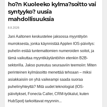
ho?n Kuoleeko kylma?soitto vai
syntyyko? uusia
mahdollisuuksia
8.8.2026
Jani Aaltonen keskustelee jaksossa myyntityön
murroksesta, jonka käynnistää Applen IOS-päivitys:
puhelin estää tuntemattomien numeroiden soitot, ja
tämä vaikuttaa myyntikäytäntöihin etenkin B2B-
sektorilla. Jakso pureutuu seuraaviin teemoiin: Miten
perinteinen kylmäsoitto menettää tehoaan – miksi
asiakkaisiin on yhä vaikeampi saada suoraa
puhelinyhteyttä? Mitä uudet teknologiat (IOS-
päivitykset, Fonecta Caller, CRM-työkalut, kuten
HubSpot) tarkoittavat myynnin...