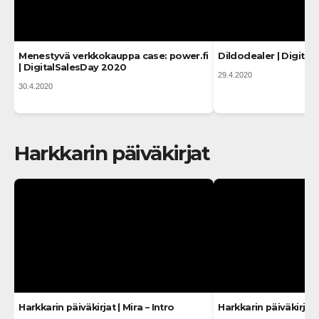
Menestyvä verkkokauppa case: power.fi
Dildodealer | Digita
| DigitalSalesDay 2020
29.4.2020
30.4.2020
Harkkarin päiväkirjat
Harkkarin päiväkirjat | Mira – Intro
Harkkarin päiväkirjat 