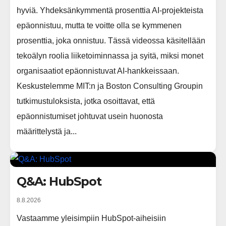
hyviä. Yhdeksänkymmentä prosenttia AI-projekteista
epäonnistuu, mutta te voitte olla se kymmenen
prosenttia, joka onnistuu. Tässä videossa käsitellään
tekoälyn roolia liiketoiminnassa ja syitä, miksi monet
organisaatiot epäonnistuvat AI-hankkeissaan.
Keskustelemme MIT:n ja Boston Consulting Groupin
tutkimustuloksista, jotka osoittavat, että
epäonnistumiset johtuvat usein huonosta
määrittelystä ja...
Q&A: HubSpot
8.8.2026
Vastaamme yleisimpiin HubSpot-aiheisiin