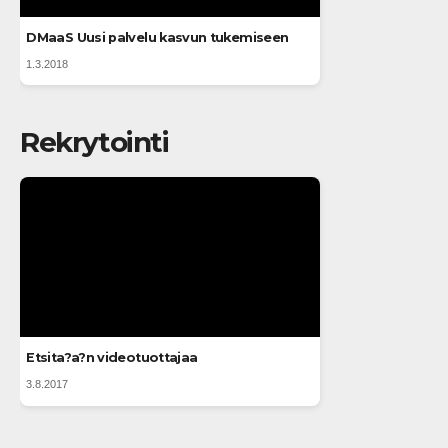
DMaaS Uusi palvelu kasvun tukemiseen
1.3.2018
Rekrytointi
Etsita?a?n videotuottajaa
3.8.2017