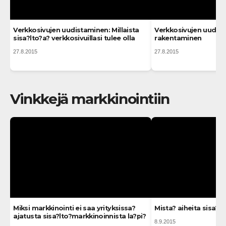
Verkkosivujen uudistaminen: Millaista
Verkkosivujen uudist
sisa?lto?a? verkkosivuillasi tulee olla
rakentaminen
27.8.2015
27.8.2015
Vinkkejä markkinointiin
Miksi markkinointi ei saa yrityksissa?
Mista? aiheita sisa?l
ajatusta sisa?lto?markkinoinnista la?pi?
8.9.2015