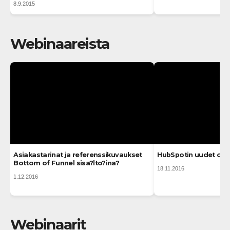
8.9.2015
Webinaareista
Asiakastarinat ja referenssikuvaukset
HubSpotin uudet om
Bottom of Funnel sisa?lto?ina?
18.11.2016
1.12.2016
Webinaarit