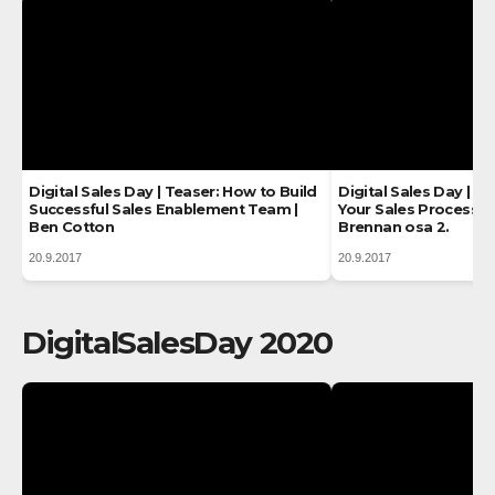
Digital Sales Day | Teaser: How to Build
Digital Sales Day | Te
Successful Sales Enablement Team |
Your Sales Process wi
Ben Cotton
Brennan osa 2.
20.9.2017
20.9.2017
DigitalSalesDay 2020