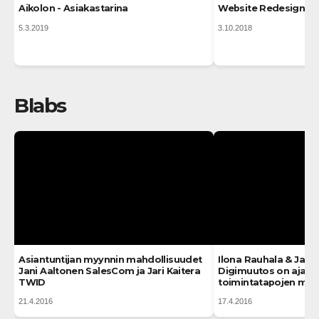
Aikolon - Asiakastarina
Website Redesign – 
5.3.2019
3.10.2018
Blabs
Asiantuntijan myynnin mahdollisuudet
Ilona Rauhala & Jani
Jani Aaltonen SalesCom ja Jari Kaitera
Digimuutos on ajattel
TWID
toimintatapojen muu
21.4.2016
17.4.2016