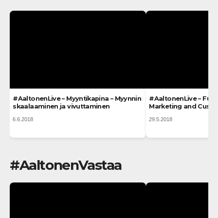
#AaltonenLive – Myyntikapina – Myynnin
#AaltonenLive – Futur
skaalaaminen ja vivuttaminen
Marketing and Custo
6.6.2018
29.5.2018
#AaltonenVastaa