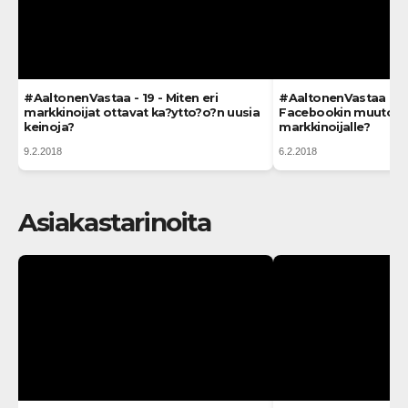
#AaltonenVastaa - 19 - Miten eri
#AaltonenVastaa - 18
markkinoijat ottavat ka?ytto?o?n uusia
Facebookin muutos t
keinoja?
markkinoijalle?
9.2.2018
6.2.2018
Asiakastarinoita