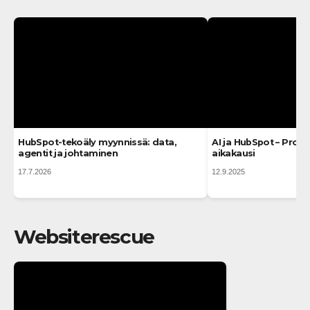
HubSpot-tekoäly myynnissä: data,
AI ja HubSpot – Prosp
agentit ja johtaminen
aikakausi
17.7.2026
12.9.2025
Websiterescue