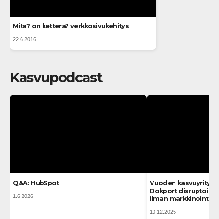
Mita? on kettera? verkkosivukehitys
22.6.2016
Kasvupodcast
Q&A: HubSpot
Vuoden kasvuyritys 2
Dokport disruptoi la
1.6.2026
ilman markkinointibu
10.12.2025