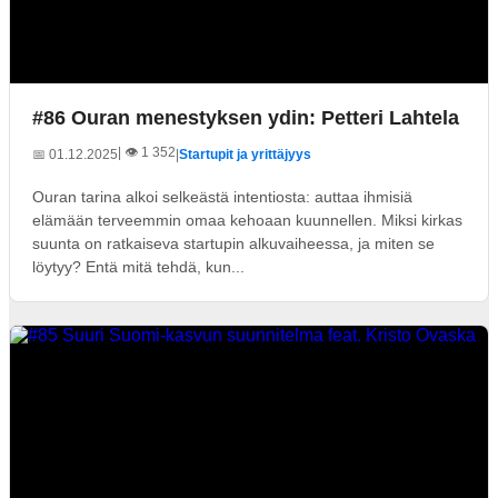
#86 Ouran menestyksen ydin: Petteri Lahtela
| 👁️ 1 352
📅 01.12.2025
|
Startupit ja yrittäjyys
Ouran tarina alkoi selkeästä intentiosta: auttaa ihmisiä
elämään terveemmin omaa kehoaan kuunnellen. Miksi kirkas
suunta on ratkaiseva startupin alkuvaiheessa, ja miten se
löytyy? Entä mitä tehdä, kun...