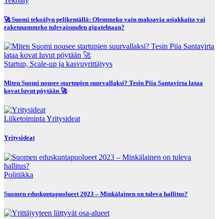
Tekoäly
🚀 Suomi tekoälyn pelikentällä: Olemmeko vain maksavia asiakkaita vai
rakennammeko tulevaisuuden gigatehtaan?
Startup, Scale-up ja kasvuyrittäjyys
Miten Suomi nousee startupien suurvallaksi? Tesin Piia Santavirta lataa
kovat luvut pöytään 🚀
Liiketoiminta
Yritysideat
Yritysideat
Politiikka
Suomen eduskuntapuolueet 2023 – Minkälainen on tuleva hallitus?