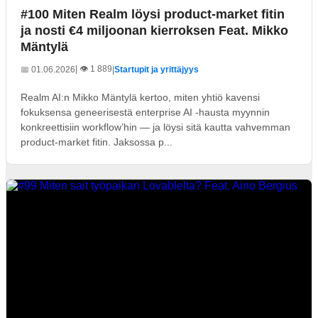
#100 Miten Realm löysi product-market fitin
ja nosti €4 miljoonan kierroksen Feat. Mikko
Mäntylä
| 👁️ 1 889
📅 01.06.2026
|
Startupit ja yrittäjyys
Realm AI:n Mikko Mäntylä kertoo, miten yhtiö kavensi
fokuksensa geneerisestä enterprise AI -hausta myynnin
konkreettisiin workflow’hin — ja löysi sitä kautta vahvemman
product-market fitin. Jaksossa p...