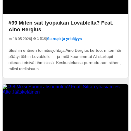
#99 Miten sait työpaikan Lovablelta? Feat.
Aino Bergius
| 👁️ 1 816
📅 18.05.2026
|
Startupit ja yrittäjyys
Slushin entinen toimitusjohtaja Aino Bergius kertoo, miten hän
päätyi töihin Lovablelle — ja mitä kuumimmat AI-startupit
oikeasti etsivät ihmisissä. Keskustelussa pureudutaan siihen,
miksi uteliaisuus...