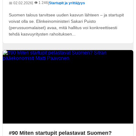
| 👁️ 1 246
📅 02.02.2026
|
Startupit ja yrittäjyys
Suomen talous tarvitsee uuden kasvun lähteen – ja startupit
voivat olla se. Elinkeinoministeri Sakari Puisto
(perussuomalaiset) avaa, mitä hallitus voi konkreettisesti
tehdä kasvuyritysten rahoituksen...
#90 Miten startupit pelastavat Suomen?