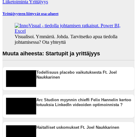
Liiketoiminta
Yrittäjyys
Yrittäjyyteen liittyvät osa-alueet
Visualisoi. Ymmärrä. Johda. Tarvitsetko apua tiedolla
johtamisessa? Ota yhteyttä
Muuta aiheesta: Startupit ja yrittäjyys
Todellisuus placebo vaikutuksesta Ft. Joel
Naukkarinen
Arc Studion myynnin chieffi Felix Hannelin kertoo
totuuksia LinkedIn videoiden optimoinnista ?
Haitalliset uskomukset Ft. Joel Naukkarinen