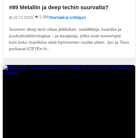
#89 Metallin ja deep techin suurvalta?
| 👁️ 1 088
📅 22.12.2025
|
Startupit ja yrittäjyys
Suomen deep tech ottaa jättiloikan: satelliitteja, kvanttia ja
puolustusteknologiaa – ja kauppoja, jotka ovat suurempia
kuin koko markkina vielä kymmenen vuotta sitten. Jyri ja Timo
purkavat ICEYEn hi...