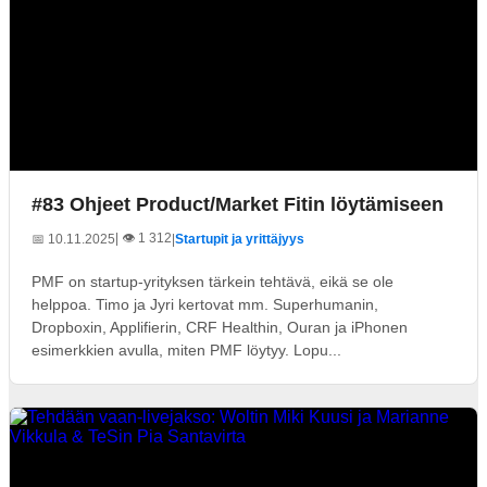
#83 Ohjeet Product/Market Fitin löytämiseen
| 👁️ 1 312
📅 10.11.2025
|
Startupit ja yrittäjyys
PMF on startup-yrityksen tärkein tehtävä, eikä se ole
helppoa. Timo ja Jyri kertovat mm. Superhumanin,
Dropboxin, Applifierin, CRF Healthin, Ouran ja iPhonen
esimerkkien avulla, miten PMF löytyy. Lopu...