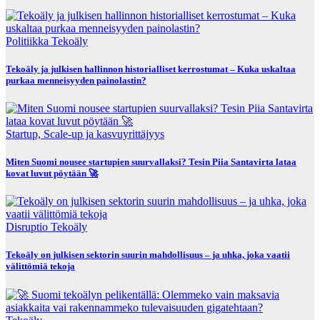
Politiikka
Tekoäly
Tekoäly ja julkisen hallinnon historialliset kerrostumat – Kuka uskaltaa
purkaa menneisyyden painolastin?
Startup, Scale-up ja kasvuyrittäjyys
Miten Suomi nousee startupien suurvallaksi? Tesin Piia Santavirta lataa
kovat luvut pöytään 🚀
Disruptio
Tekoäly
Tekoäly on julkisen sektorin suurin mahdollisuus – ja uhka, joka vaatii
välittömiä tekoja