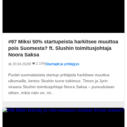
#97 Miksi 50% startupeista harkitsee muuttoa
pois Suomesta? ft. Slushin toimitusjohtaja
Noora Saksa
| 👁️ 2 104
📅 20.04.2026
|
Startupit ja yrittäjyys
Puolet suomalaisista startup-yrittäjistä harkitsee muuttoa
ulkomaille, kertoo Slushin tuore tutkimus. Timon ja Jyrin
viraana Slushin toimitusjohtaja Noora Saksa – pureudutaan
siihen, miksi näin on, mi...