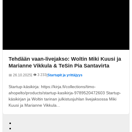
Tehdään vaan-livejakso: Woltin Miki Kuusi ja
Marianne Vikkula & TeSin Pia Santavirta
| 👁️ 3 233
📅 26.10.2025
|
Startupit ja yrittäjyys
Startup-käsikirja: https://kirja.fi/collections/timo-
ahopelto/products/startup-kasikirja-9789520472603 Startup-
käsikirjan ja Woltin tarinan julkistusjuhlan livejaksossa Miki
Kuusi ja Marianne Vikkula...