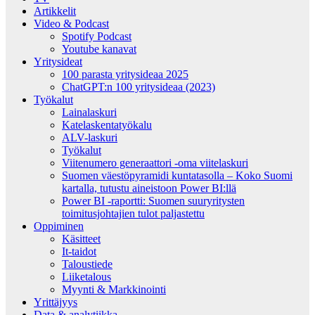
Artikkelit
Video & Podcast
Spotify Podcast
Youtube kanavat
Yritysideat
100 parasta yritysideaa 2025
ChatGPT:n 100 yritysideaa (2023)
Työkalut
Lainalaskuri
Katelaskentatyökalu
ALV-laskuri
Työkalut
Viitenumero generaattori -oma viitelaskuri
Suomen väestöpyramidi kuntatasolla – Koko Suomi
kartalla, tutustu aineistoon Power BI:llä
Power BI -raportti: Suomen suuryritysten
toimitusjohtajien tulot paljastettu
Oppiminen
Käsitteet
It-taidot
Taloustiede
Liiketalous
Myynti & Markkinointi
Yrittäjyys
Data & analytiikka