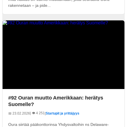
rakennetaan – ja pide...
#92 Ouran muutto Amerikkaan: herätys
Suomelle?
| 👁️ 4 251
📅 23.02.2026
|
Startupit ja yrittäjyys
Oura siirtää pääkonttorinsa Yhdysvaltoihin ns Delaware-