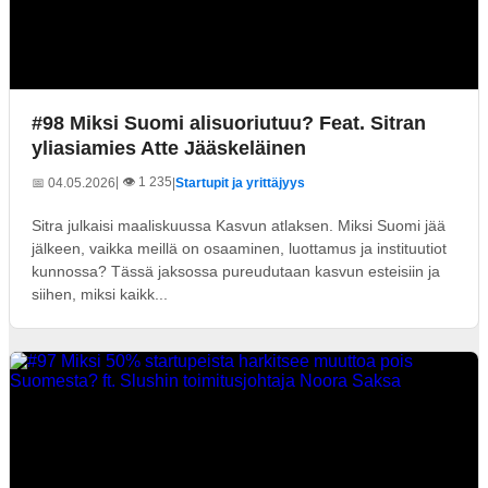
#98 Miksi Suomi alisuoriutuu? Feat. Sitran
yliasiamies Atte Jääskeläinen
| 👁️ 1 235
📅 04.05.2026
|
Startupit ja yrittäjyys
Sitra julkaisi maaliskuussa Kasvun atlaksen. Miksi Suomi jää
jälkeen, vaikka meillä on osaaminen, luottamus ja instituutiot
kunnossa? Tässä jaksossa pureudutaan kasvun esteisiin ja
siihen, miksi kaikk...