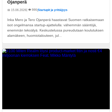
Ojanperä
| 👁️ 986
📅 15.06.2026
|
Startupit ja yrittäjyys
Inka Mero ja Tero Ojanperä haastavat Suomen ratkaisemaan
isot ongelmansa startup-ajattelulla: vähemmän sääntöjä,
enemmän tekoälyä. Keskustelussa pureudutaan koulutuksen
alamäkeen, huomiotalouteen, jul...