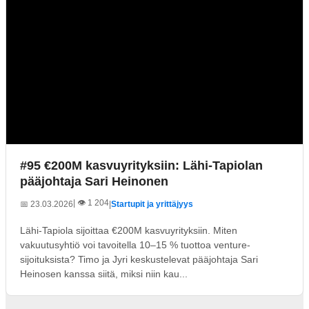
#95 €200M kasvuyrityksiin: Lähi-Tapiolan
pääjohtaja Sari Heinonen
| 👁️ 1 204
📅 23.03.2026
|
Startupit ja yrittäjyys
Lähi-Tapiola sijoittaa €200M kasvuyrityksiin. Miten
vakuutusyhtiö voi tavoitella 10–15 % tuottoa venture-
sijoituksista? Timo ja Jyri keskustelevat pääjohtaja Sari
Heinosen kanssa siitä, miksi niin kau...