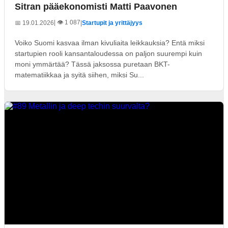
Sitran pääekonomisti Matti Paavonen
| 👁️ 1 087
📅 19.01.2026
|
Startupit ja yrittäjyys
Voiko Suomi kasvaa ilman kivuliaita leikkauksia? Entä miksi
startupien rooli kansantaloudessa on paljon suurempi kuin
moni ymmärtää? Tässä jaksossa puretaan BKT-
matematiikkaa ja syitä siihen, miksi Su...