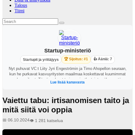
Talous
Tiimi
Startup-ministeriö
🏆 Sijoitus: #1
👍 Ääniä: 7
Startupit ja yrittäjyys
Nyt puhuvat VC:t Liity Jyri Engeströmin ja Timo Ahopellon seuraan,
kun he purkavat kasvuyritysten maailmaa koskettavat kuumimmat
puheenaiheet. Tämä podcast tarjoaa ainutlaatuista näkemystä,
Lue lisää kanavasta
asiantuntemusta ja keskustelua siitä, mitä todella tapahtuu
teknologiainvestointien etulinjassa.
Vaiettu tabu: irtisanomisen taito ja
mitä siitä voi oppia
📅 06.10.2024
👁️ 1 281 katselua