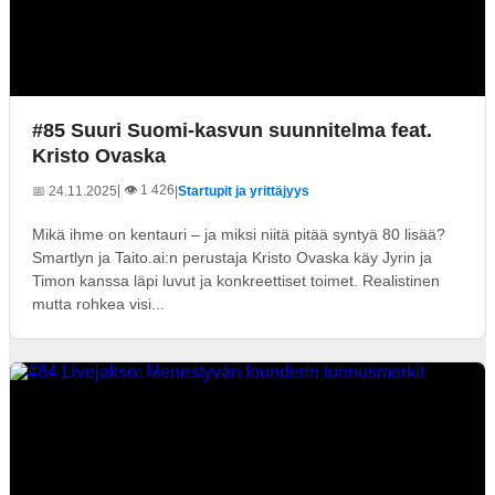
#85 Suuri Suomi-kasvun suunnitelma feat.
Kristo Ovaska
| 👁️ 1 426
📅 24.11.2025
|
Startupit ja yrittäjyys
Mikä ihme on kentauri – ja miksi niitä pitää syntyä 80 lisää?
Smartlyn ja Taito.ai:n perustaja Kristo Ovaska käy Jyrin ja
Timon kanssa läpi luvut ja konkreettiset toimet. Realistinen
mutta rohkea visi...