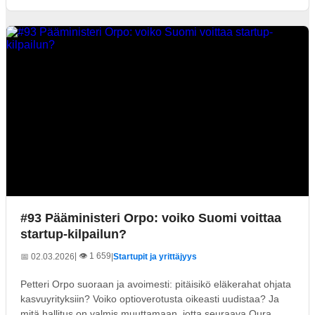
#93 Pääministeri Orpo: voiko Suomi voittaa
startup-kilpailun?
| 👁️ 1 659
📅 02.03.2026
|
Startupit ja yrittäjyys
Petteri Orpo suoraan ja avoimesti: pitäisikö eläkerahat ohjata
kasvuyrityksiin? Voiko optioverotusta oikeasti uudistaa? Ja
mitä hallitus on valmis muuttamaan, jotta seuraava Oura