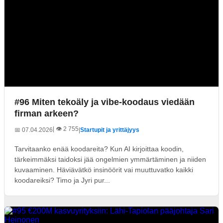
#96 Miten tekoäly ja vibe-koodaus viedään
firman arkeen?
| 👁️ 2 755
📅 07.04.2026
|
Startupit ja yrittäjyys
Tarvitaanko enää koodareita? Kun AI kirjoittaa koodin,
tärkeimmäksi taidoksi jää ongelmien ymmärtäminen ja niiden
kuvaaminen. Häviävätkö insinöörit vai muuttuvatko kaikki
koodareiksi? Timo ja Jyri pur...