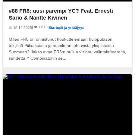
#88 FR8: uusi parempi YC? Feat. Ernesti
Sario & Nantte Kivinen
| 👁️ 1 673
📅 15.12.2025
|
Startupit ja yrittäjyys
Miten FR8 on onnistunut houkuttelemaan huipputason
tekijöitä Piilaaksosta ja maailman johtavista yliopistoista
Suomeen? Jakso avaa FR8:n hullua visiota, valintakriteereitä,
suhdetta Y Combinatoriin se...