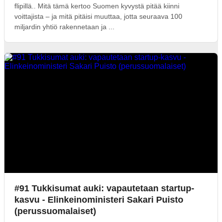
flipillä.. Mitä tämä kertoo Suomen kyvystä pitää kiinni
voittajista – ja mitä pitäisi muuttaa, jotta seuraava 100
miljardin yhtiö rakennetaan ja ...
#91 Tukkisumat auki: vapautetaan startup-
kasvu - Elinkeinoministeri Sakari Puisto
(perussuomalaiset)