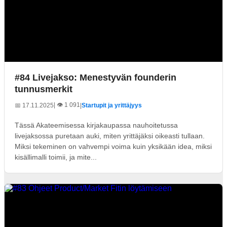
#84 Livejakso: Menestyvän founderin
tunnusmerkit
| 👁️ 1 091
📅 17.11.2025
|
Startupit ja yrittäjyys
Tässä Akateemisessa kirjakaupassa nauhoitetussa
livejaksossa puretaan auki, miten yrittäjäksi oikeasti tullaan.
Miksi tekeminen on vahvempi voima kuin yksikään idea, miksi
kisällimalli toimii, ja mite...