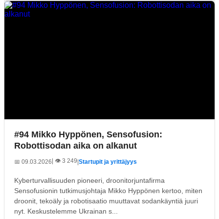
#94 Mikko Hyppönen, Sensofusion:
Robottisodan aika on alkanut
| 👁️ 3 249
📅 09.03.2026
|
Startupit ja yrittäjyys
Kyberturvallisuuden pioneeri, droonitorjuntafirma
Sensofusionin tutkimusjohtaja Mikko Hyppönen kertoo, miten
droonit, tekoäly ja robotisaatio muuttavat sodankäyntiä juuri
nyt. Keskustelemme Ukrainan s...