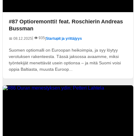
#87 Optioremontti! feat. Roschierin Andreas
Bussman
| 👁️ 935
📅 08.12.2025
|
Startupit ja yrittäjyys
Suomen optiomalli on Euroopan heikoimpia, ja syy löytyy
verotuksen rakenteesta. Tässä jaksossa avaamme, miksi
työntekijät menettävät usein optionsa – ja mitä Suomi voisi
oppia Baltiasta, muusta Euroop...