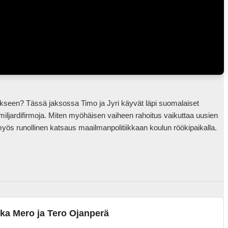
miljardifirmoja. Miten myöhäisen vaiheen rahoitus vaikuttaa uusien 
yksisarvisten syntymiseen? Mikä rooli on osaajapoolin kasvulla ja millaisia uusia potentiaalisia y
nka Mero ja Tero Ojanperä