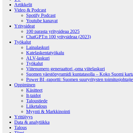
Artikkelit
Video & Podcast
Spotify Podcast
Youtube kanavat
Yritysideat
100 parasta yritysideaa 2025
ChatGPT:n 100 yritysideaa (2023)
Työkalut
Lainalaskuri
Katelaskentatyökalu
ALV-laskuri
Työkalut
Viitenumero generaattori -oma viitelaskuri
Suomen väestöpyramidi kuntatasolla – Koko Suomi kartall
Power BI -raportti: Suomen suuryritysten toimitusjohtajien
Oppiminen
Käsitteet
It-taidot
Taloustiede
Liiketalous
Myynti & Markkinointi
Yrittäjyys
Data & analytiikka
Talous
Tiimi