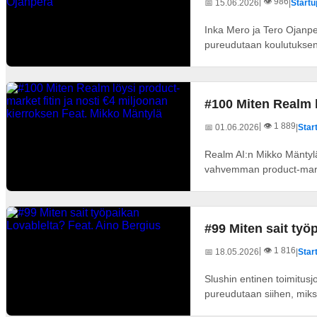
| 👁️ 986
📅 15.06.2026
|
Startup
Inka Mero ja Tero Ojanp
pureudutaan koulutuksen 
#100 Miten Realm l
| 👁️ 1 889
📅 01.06.2026
|
Start
Realm AI:n Mikko Mäntylä 
vahvemman product-market
#99 Miten sait työ
| 👁️ 1 816
📅 18.05.2026
|
Start
Slushin entinen toimitusj
pureudutaan siihen, miksi