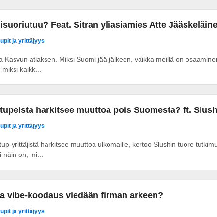
isuoriutuu? Feat. Sitran yliasiamies Atte Jääskeläin
upit ja yrittäjyys
ssa Kasvun atlaksen. Miksi Suomi jää jälkeen, vaikka meillä on osaamin
 miksi kaikk...
tupeista harkitsee muuttoa pois Suomesta? ft. Slus
upit ja yrittäjyys
tup-yrittäjistä harkitsee muuttoa ulkomaille, kertoo Slushin tuore tutki
 näin on, mi...
 ja vibe-koodaus viedään firman arkeen?
upit ja yrittäjyys