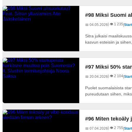
#98 Miksi Suomi al
| 👁️ 1 235
📅 04.05.2026
|
Start
Sitra julkaisi maaliskuu
kasvun esteisiin ja siihen,
#97 Miksi 50% star
| 👁️ 2 104
📅 20.04.2026
|
Start
Puolet suomalaisista star
pureudutaan siihen, miksi
#96 Miten tekoäly
| 👁️ 2 755
📅 07.04.2026
|
Start