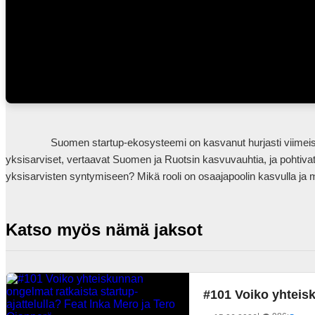
                Suomen startup-ekosysteemi on kasvanut hurjasti viimeisen 15 vuoden aikana, mutta olemmeko valmiita seuraavaan harppaukseen? Tässä jaksossa Timo ja Jyri käyvät läpi suomalaiset 
yksisarviset, vertaavat Suomen ja Ruotsin kasvuvauhtia, ja pohtivat
Katso myös nämä jaksot
#101 Voiko yhteisk