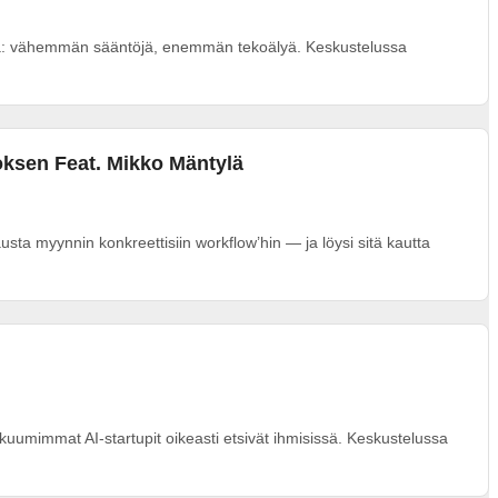
lla: vähemmän sääntöjä, enemmän tekoälyä. Keskustelussa
roksen Feat. Mikko Mäntylä
sta myynnin konkreettisiin workflow’hin — ja löysi sitä kautta
 kuumimmat AI-startupit oikeasti etsivät ihmisissä. Keskustelussa