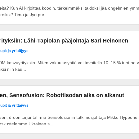
ita? Kun AI kirjoittaa koodin, tärkeimmäksi taidoksi jää ongelmien ymm
eiksi? Timo ja Jyri pur...
tyksiin: Lähi-Tapiolan pääjohtaja Sari Heinonen
upit ja yrittäjyys
00M kasvuyrityksiin. Miten vakuutusyhtiö voi tavoitella 10–15 % tuottoa v
si niin kau...
n, Sensofusion: Robottisodan aika on alkanut
upit ja yrittäjyys
eri, droonitorjuntafirma Sensofusionin tutkimusjohtaja Mikko Hyppönen 
Keskustelemme Ukrainan s...