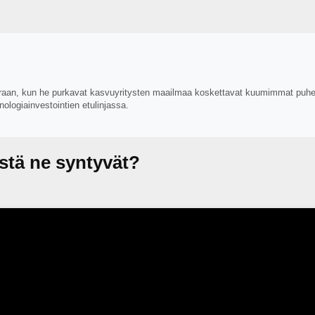
euraan, kun he purkavat kasvuyritysten maailmaa koskettavat kuumimmat puhe
nologiainvestointien etulinjassa.
stä ne syntyvät?