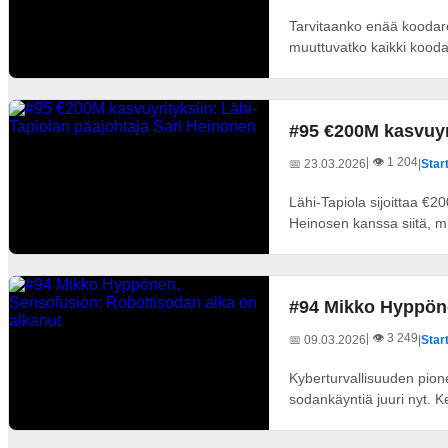
Tarvitaanko enää koodare
muuttuvatko kaikki koodar
#95 €200M kasvuyri
| 👁️ 1 204
📅 23.03.2026
|
Start
Lähi-Tapiola sijoittaa €2
Heinosen kanssa siitä, mik
#94 Mikko Hyppöne
| 👁️ 3 249
📅 09.03.2026
|
Start
Kyberturvallisuuden pione
sodankäyntiä juuri nyt. 