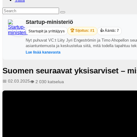
Startup-ministeriö
🏆 Sijoitus: #1
👍 Ääniä: 7
Startupit ja yrittäjyys
Nyt puhuvat VC:t Liity Jyri Engeströmin ja Timo Ahopellon s
asiantuntemusta ja keskustelua siitä, mitä todella tapahtuu tek
Lue lisää kanavasta
Suomen seuraavat yksisarviset – mi
📅 02.03.2025
👁️ 2 030 katselua