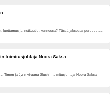
en
en, luottamus ja instituutiot kunnossa? Tässä jaksossa pureudutaan
hin toimitusjohtaja Noora Saksa
mus. Timon ja Jyrin viraana Slushin toimitusjohtaja Noora Saksa –