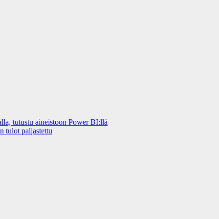
a, tutustu aineistoon Power BI:llä
 tulot paljastettu