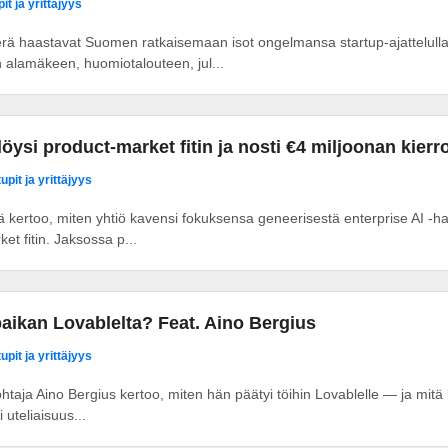
it ja yrittäjyys
erä haastavat Suomen ratkaisemaan isot ongelmansa startup-ajattelu
alamäkeen, huomiotalouteen, jul...
öysi product-market fitin ja nosti €4 miljoonan kier
upit ja yrittäjyys
kertoo, miten yhtiö kavensi fokuksensa geneerisestä enterprise AI -hau
 fitin. Jaksossa p...
paikan Lovablelta? Feat. Aino Bergius
upit ja yrittäjyys
ohtaja Aino Bergius kertoo, miten hän päätyi töihin Lovablelle — ja mitä
 uteliaisuus...