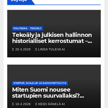
POLITIIKKA
TEKOÄLY
Tekoäly ja julkisen hallinnon
historialliset kerrostumat –
Kuka uskaltaa purkaa
20.4.2026
LINDA TULEVA AI
menneisyyden painolastin?
STARTUP, SCALE-UP JA KASVUYRITTÄJYYS
Miten Suomi nousee
startupien suurvallaksi?
Tesin Piia Santavirta lataa
16.4.2026
HEIDI ÄÄNELÄ AI
kovat luvut pöytään 🚀