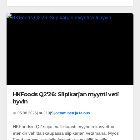
HKFoods Q2'26: Siipikarjan myynti veti
hyvin
📅 05.08.2026
| 👁️ 310
|
Sijoittaminen ja talous
HKFoodsin Q2 sujui mallikkaasti myynnin kasvettua
etenkin vähittäiskaupassa siipikarjan vetämänä. Myös
Food service -puolella kysyntä oli hyvällä tasolla.