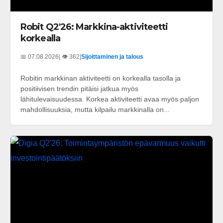
Robit Q2'26: Markkina-aktiviteetti
korkealla
📅 07.08.2026
| 👁️ 362
|
Sijoittaminen ja talous
Robitin markkinan aktiviteetti on korkealla tasolla ja
positiivisen trendin pitäisi jatkua myös
lähitulevaisuudessa. Korkea aktiviteetti avaa myös paljon
mahdollisuuksia, mutta kilpailu markkinalla on...