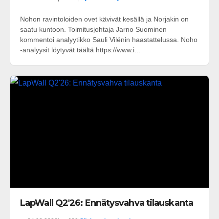
Nohon ravintoloiden ovet kävivät kesällä ja Norjakin on
saatu kuntoon. Toimitusjohtaja Jarno Suominen
kommentoi analyytikko Sauli Vilénin haastattelussa. Noho
-analyysit löytyvät täältä https://www.i...
LapWall Q2'26: Ennätysvahva tilauskanta