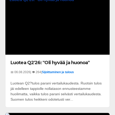
Luotea Q2'26: "Oli hyvää ja huonoa"
📅 06.08.2026
| 👁️ 264
|
Sijoittaminen ja talous
Luotean Q2?tulos parani vertailukaudesta. Ruotsin tulos
jäi edelleen tappiolle nollatason ennusteestamme
huolimatta, vaikka tulos parani selvästi vertailukaudesta.
Suomen tulos heikkeni odotetusti ver...