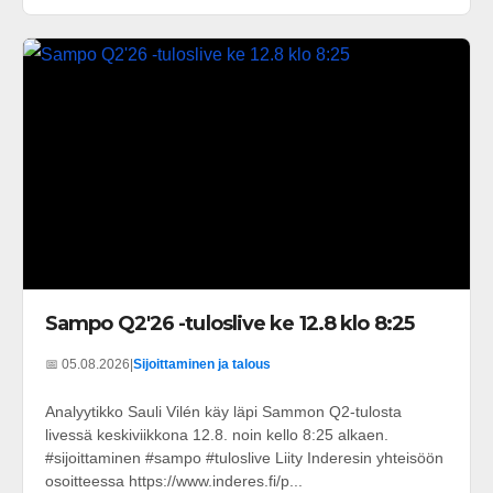
Sampo Q2'26 -tuloslive ke 12.8 klo 8:25
📅 05.08.2026
|
Sijoittaminen ja talous
Analyytikko Sauli Vilén käy läpi Sammon Q2-tulosta
livessä keskiviikkona 12.8. noin kello 8:25 alkaen.
#sijoittaminen #sampo #tuloslive Liity Inderesin yhteisöön
osoitteessa https://www.inderes.fi/p...