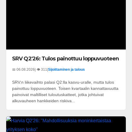
SRV Q2'26: Tulos painottuu loppuvuoteen
📅 06.08.2026
| 👁️ 311
|
Sijoittaminen ja talous
SRV:n liikevaihto palasi Q2:lla kasvu-uralle, mutta tulos
painottuu loppuvuoteen. Toisen kvartaalin kannattavuutta
painoivat maltilliset tuloutuskatteet, jotka johtuivat
alkuvauheen hankkeiden riskiva...