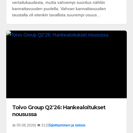
vertailukaudesta, mutta vahvempi suoritus nähtiin
kannattavuuden puolella. Vahvan kannattavuuden
taustalla oli etenkin tavallista suurempi osuus...
Toivo Group Q2'26: Hankealoitukset
nousussa
📅 05.08.2026
| 👁️ 312
|
Sijoittaminen ja talous