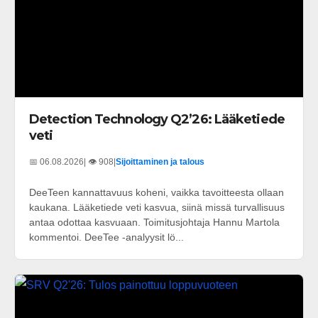
Detection Technology Q2’26: Lääketiede
veti
📅 06.08.2026
| 👁️ 908
|
Sijoittaminen ja talous
DeeTeen kannattavuus koheni, vaikka tavoitteesta ollaan
kaukana. Lääketiede veti kasvua, siinä missä turvallisuus
antaa odottaa kasvuaan. Toimitusjohtaja Hannu Martola
kommentoi. DeeTee -analyysit lö...