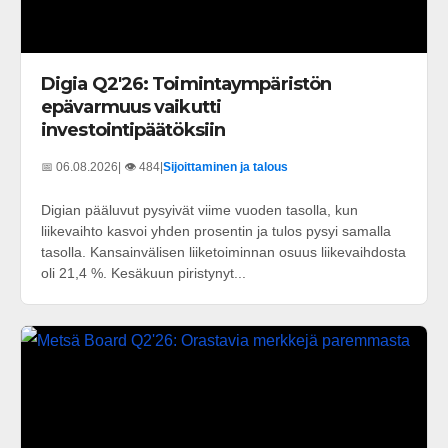
Digia Q2'26: Toimintaympäristön
epävarmuus vaikutti
investointipäätöksiin
📅 06.08.2026
| 👁️ 484
|
Sijoittaminen ja talous
Digian pääluvut pysyivät viime vuoden tasolla, kun
liikevaihto kasvoi yhden prosentin ja tulos pysyi samalla
tasolla. Kansainvälisen liiketoiminnan osuus liikevaihdosta
oli 21,4 %. Kesäkuun piristynyt...