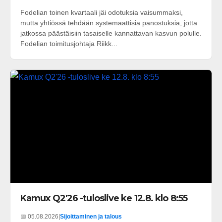
Fodelian toinen kvartaali jäi odotuksia vaisummaksi,
mutta yhtiössä tehdään systemaattisia panostuksia, jotta
jatkossa päästäisiin tasaiselle kannattavan kasvun polulle.
Fodelian toimitusjohtaja Riikk...
Kamux Q2'26 -tuloslive ke 12.8. klo 8:55
📅 05.08.2026
|
Sijoittaminen ja talous