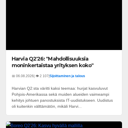
Harvia Q2'26: "Mahdollisuuksia
moninkertaistaa yrityksen koko"
📅 06.08.2026
| 👁️ 2 107
|
Sijoittaminen ja talous
Harvian Q2:sta väritti kaksi teemaa: hurjat kasvuluvut
Pohjois-Amerikassa sekä muiden alueiden vaimeampi
kehitys johtuen panostuksista IT-uudistukseen. Uudistus
oli kuitenkin välttämätön, mikäli Harvi...