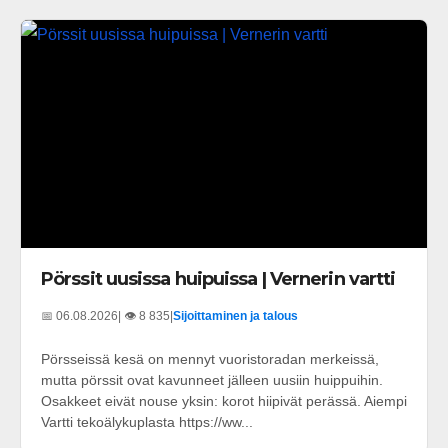
Pörssit uusissa huipuissa | Vernerin vartti
📅 06.08.2026
| 👁️ 8 835
|
Sijoittaminen ja talous
Pörsseissä kesä on mennyt vuoristoradan merkeissä,
mutta pörssit ovat kavunneet jälleen uusiin huippuihin.
Osakkeet eivät nouse yksin: korot hiipivät perässä. Aiempi
Vartti tekoälykuplasta https://ww...