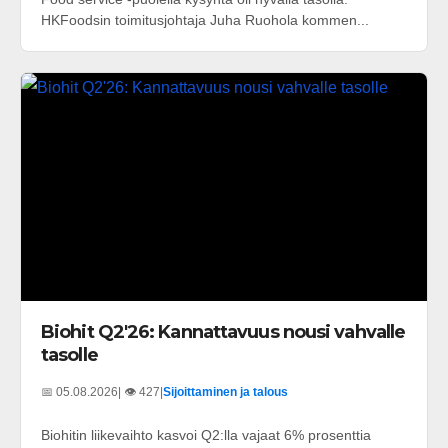
HKFoodsin toimitusjohtaja Juha Ruohola kommen...
Biohit Q2'26: Kannattavuus nousi vahvalle
tasolle
📅 05.08.2026
| 👁️ 427
|
Sijoittaminen ja talous
Biohitin liikevaihto kasvoi Q2:lla vajaat 6% prosenttia