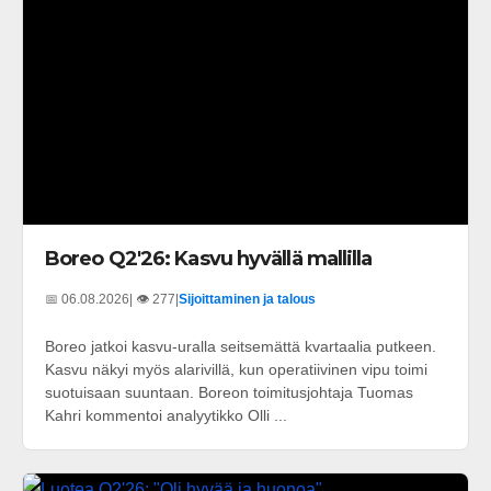
Boreo Q2'26: Kasvu hyvällä mallilla
📅 06.08.2026
| 👁️ 277
|
Sijoittaminen ja talous
Boreo jatkoi kasvu-uralla seitsemättä kvartaalia putkeen.
Kasvu näkyi myös alarivillä, kun operatiivinen vipu toimi
suotuisaan suuntaan. Boreon toimitusjohtaja Tuomas
Kahri kommentoi analyytikko Olli ...