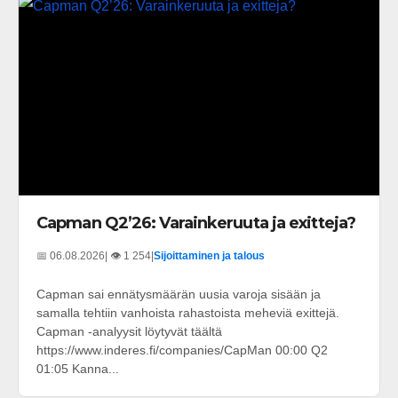
Capman Q2’26: Varainkeruuta ja exitteja?
📅 06.08.2026
| 👁️ 1 254
|
Sijoittaminen ja talous
Capman sai ennätysmäärän uusia varoja sisään ja
samalla tehtiin vanhoista rahastoista meheviä exittejä.
Capman -analyysit löytyvät täältä
https://www.inderes.fi/companies/CapMan 00:00 Q2
01:05 Kanna...