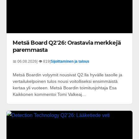
Metsä Board Q2'26: Orastavia merkkejä
paremmasta
📅 06.08.2026
| 👁️ 819
|
Sijoittaminen ja talous
Metsä Boardin volyymit nousivat Q2:lla hyvälle tasolle ja
vertailukelpoinen tulos nousi voitolliseksi ensimmäistä
kertaa yli vuoteen. Metsä Boardin toimitusjohtaja Esa
Kaikkonen kommentoi Tomi Valkeaj...