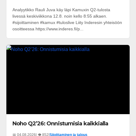
Analyytikko Rauli Juva käy läpi Kamuxin Q2-tulosta
livessä keskiviikkona 12.8. noin kello 8:55 alkaen.
#sijoittaminen #kamux #tuloslive Liity Inderesin yhteisöön
osoitteessa https://www.inderes.fi/p...
Noho Q2’26: Onnistumisia kaikkialla
📅 04.08.2026
| 👁️ 852
|
Sijoittaminen ja talous