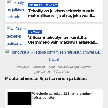
DISRUPTIO
TEKOÄLY
Tekoäly on julkisen sektorin suurin
mahdollisuus – ja uhka, joka vaatii
välittömiä tekoja
TEKOÄLY
🚀 Suomi tekoälyn pelikentällä:
Olemmeko vain maksavia asiakkaita
vai rakennammeko tulevaisuuden
gigatehtaan?
Visualisoi. Ymmärrä. Johda. Tarvitsetko apua tiedolla
johtamisessa? Ota yhteyttä
Muuta aiheesta: Sijoittaminen ja talous
Pörssipuhetta jatkuu 12.8. #sijoittaminen
#pörssipuhetta