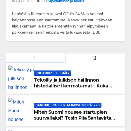
📅 04.08.2026
| 👁️ 680
|
Sijoittaminen ja talous
LapWallin liikevaihto kasvoi Q2:lla 24 % ja vastasi
käytännössä ennustettamme. Kasvu perustui vahvaan
tilauskantaan ja kattoelementtikysynnän elpymiseen
poikkeuksellisen heikosta vertailukaudesta. EBI...
POLITIIKKA
TEKOÄLY
Tekoäly ja julkisen hallinnon
historialliset kerrostumat – Kuka
uskaltaa purkaa menneisyyden
painolastin?
STARTUP, SCALE-UP JA KASVUYRITTÄJYYS
Miten Suomi nousee startupien
suurvallaksi? Tesin Piia Santavirta
lataa kovat luvut pöytään 🚀