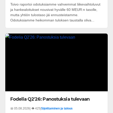
Toivo raportoi odotuksiamme vahvemmat liikevaihtoluvut
ja hankealoitukset nousivat hyvälle 60 MEUR:n tasolle,
mutta yhtiön tulostaso jäi ennusteistamme.
Odotuksiamme heikomman tuloksen taustalla oliva...
Fodelia Q2'26: Panostuksia tulevaan
📅 05.08.2026
| 👁️ 425
|
Sijoittaminen ja talous