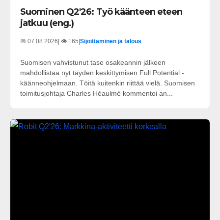
Suominen Q2'26: Työ käänteen eteen
jatkuu (eng.)
📅 07.08.2026
| 👁️ 165
|
Sijoittaminen ja talous
Suomisen vahvistunut tase osakeannin jälkeen
mahdollistaa nyt täyden keskittymisen Full Potential -
käänneohjelmaan. Töitä kuitenkin riittää vielä. Suomisen
toimitusjohtaja Charles Héaulmé kommentoi an...