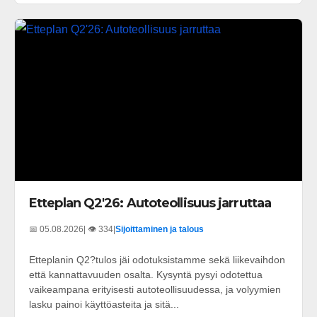
Etteplan Q2'26: Autoteollisuus jarruttaa
📅 05.08.2026
| 👁️ 334
|
Sijoittaminen ja talous
Etteplanin Q2?tulos jäi odotuksistamme sekä liikevaihdon
että kannattavuuden osalta. Kysyntä pysyi odotettua
vaikeampana erityisesti autoteollisuudessa, ja volyymien
lasku painoi käyttöasteita ja sitä...