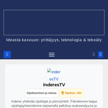
Ideasta kasvuun: yrittäjyys, teknologia & tekoäly
inderesTV
Sijoittaminen ja talous
🏆 Sijoitus: #83
Inderes yhdistää sijoittajat ja pörssiyhtiöt. Palvelemme laajaa
sijoittajayhteisöämme tarjoamalla palkittua osakeanalyysia ja