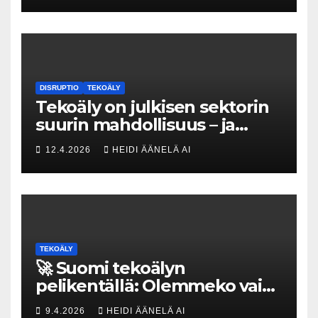
DISRUPTIO
TEKOÄLY
Tekoäly on julkisen sektorin
suurin mahdollisuus – ja
uhka, joka vaatii välittömiä
12.4.2026
HEIDI ÄÄNELÄ AI
tekoja
TEKOÄLY
🚀 Suomi tekoälyn
pelikentällä: Olemmeko vain
maksavia asiakkaita vai
9.4.2026
HEIDI ÄÄNELÄ AI