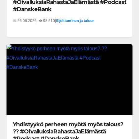
#OivalluksiaRahastaJaElämästä #Podcast
#DanskeBank
📅 26.06.2026
| 👁️ 98 610
|
Sijoittaminen ja talous
Yhdistyykö perheen myötä myös talous?
?? #OivalluksiaRahastaJaElämästä
#Podcast #DanskeBank