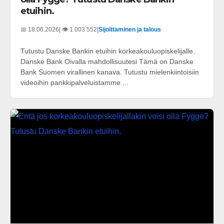
etuihin.
📅 18.06.2026
| 👁️ 1 003 552
|
Sijoittaminen ja talous
Tutustu Danske Bankin etuihin korkeakouluopiskelijalle.
Danske Bank Oivalla mahdollisuutesi Tämä on Danske
Bank Suomen virallinen kanava. Tutustu mielenkiintoisiin
videoihin pankkipalveluistamme ...