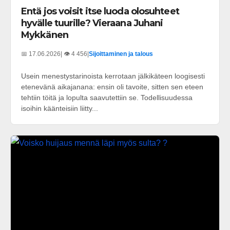
Entä jos voisit itse luoda olosuhteet
hyvälle tuurille? Vieraana Juhani
Mykkänen
📅 17.06.2026
| 👁️ 4 456
|
Sijoittaminen ja talous
Usein menestystarinoista kerrotaan jälkikäteen loogisesti
etenevänä aikajanana: ensin oli tavoite, sitten sen eteen
tehtiin töitä ja lopulta saavutettiin se. Todellisuudessa
isoihin käänteisiin liitty...