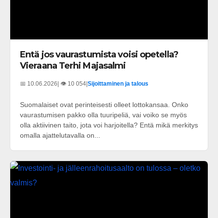
Entä jos vaurastumista voisi opetella?
Vieraana Terhi Majasalmi
📅 10.06.2026
| 👁️ 10 054
|
Sijoittaminen ja talous
Suomalaiset ovat perinteisesti olleet lottokansaa. Onko
vaurastumisen pakko olla tuuripeliä, vai voiko se myös
olla aktiivinen taito, jota voi harjoitella? Entä mikä merkitys
omalla ajattelutavalla on...