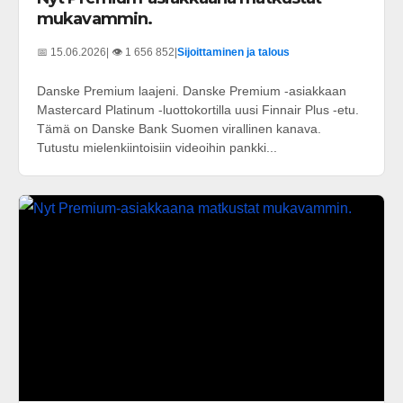
mukavammin.
📅 15.06.2026
| 👁️ 1 656 852
|
Sijoittaminen ja talous
Danske Premium laajeni. Danske Premium -asiakkaan
Mastercard Platinum -luottokortilla uusi Finnair Plus -etu.
Tämä on Danske Bank Suomen virallinen kanava.
Tutustu mielenkiintoisiin videoihin pankki...