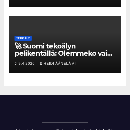
tekoja
TEKOÄLY
🚀 Suomi tekoälyn
pelikentällä: Olemmeko vain
maksavia asiakkaita vai
9.4.2026
HEIDI ÄÄNELÄ AI
rakennammeko
tulevaisuuden gigatehtaan?