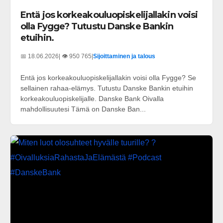
Entä jos korkeakouluopiskelijallakin voisi
olla Fygge? Tutustu Danske Bankin
etuihin.
📅 18.06.2026
| 👁️ 950 765
|
Sijoittaminen ja talous
Entä jos korkeakouluopiskelijallakin voisi olla Fygge? Se
sellainen rahaa-elämys. Tutustu Danske Bankin etuihin
korkeakouluopiskelijalle. Danske Bank Oivalla
mahdollisuutesi Tämä on Danske Ban...