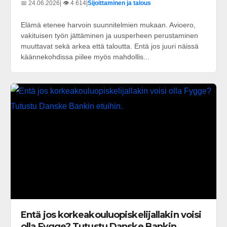
📅 24.06.2026
| 👁️ 4 614
|
Sijoittaminen ja talous
Elämä etenee harvoin suunnitelmien mukaan. Avioero,
vakituisen työn jättäminen ja uusperheen perustaminen
muuttavat sekä arkea että taloutta. Entä jos juuri näissä
käännekohdissa piilee myös mahdollis...
Entä jos korkeakouluopiskelijallakin voisi
olla Fygge? Tutustu Danske Bankin