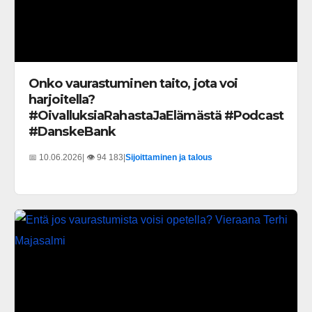
Onko vaurastuminen taito, jota voi
harjoitella?
#OivalluksiaRahastaJaElämästä #Podcast
#DanskeBank
📅 10.06.2026
| 👁️ 94 183
|
Sijoittaminen ja talous