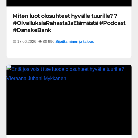
Miten luot olosuhteet hyvälle tuurille? ?
#OivalluksiaRahastaJaElämästä #Podcast
#DanskeBank
📅 17.06.2026
| 👁️ 80 990
|
Sijoittaminen ja talous