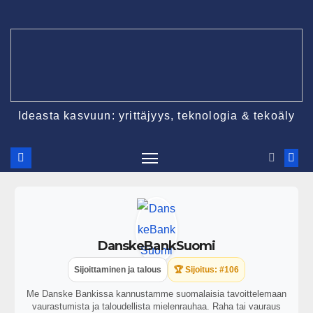
Ideasta kasvuun: yrittäjyys, teknologia & tekoäly
DanskeBankSuomi
Sijoittaminen ja talous
🏆 Sijoitus: #106
Me Danske Bankissa kannustamme suomalaisia tavoittelemaan
vaurastumista ja taloudellista mielenrauhaa. Raha tai vauraus