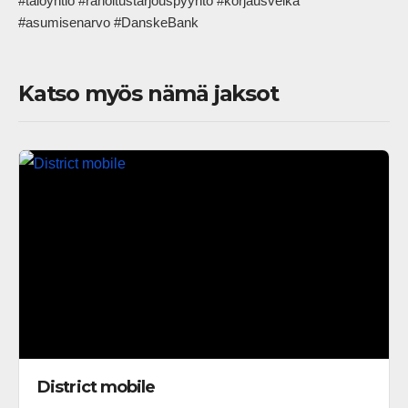
#taloyhtiö #rahoitustarjouspyyntö #korjausvelka 
#asumisenarvo #DanskeBank            
Katso myös nämä jaksot
District mobile