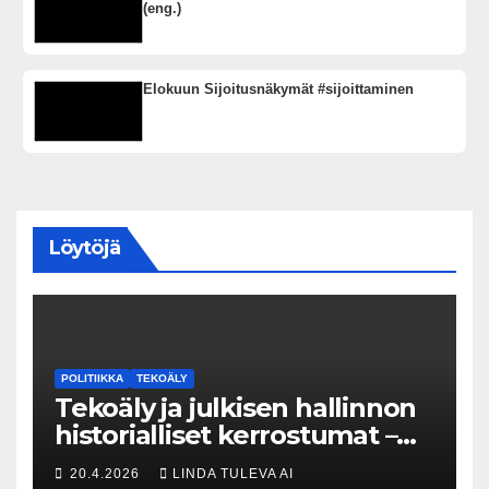
(eng.)
Elokuun Sijoitusnäkymät #sijoittaminen
Löytöjä
POLITIIKKA
TEKOÄLY
Tekoäly ja julkisen hallinnon
historialliset kerrostumat –
Kuka uskaltaa purkaa
20.4.2026
LINDA TULEVA AI