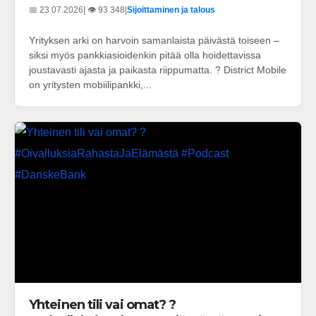
📅 23.07.2026
| 👁️ 93 348
|
Sijoittaminen ja talous
Yrityksen arki on harvoin samanlaista päivästä toiseen –
siksi myös pankkiasioidenkin pitää olla hoidettavissa
joustavasti ajasta ja paikasta riippumatta. ? District Mobile
on yritysten mobiilipankki,...
Yhteinen tili vai omat? ?