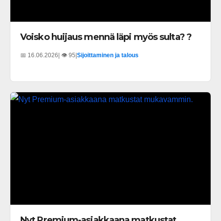
Voisko huijaus mennä läpi myös sulta? ?
📅 16.06.2026
| 👁️ 95
|
Sijoittaminen ja talous
Nyt Premium-asiakkaana matkustat