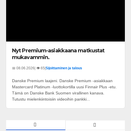
Nyt Premium-asiakkaana matkustat
mukavammin.
📅 08.06.2026
| 👁️ 65
|
Sijoittaminen ja talous
Danske Premium laajeni. Danske Premium -asiakkaan
Mastercard Platinum -luottokortilla uusi Finnair Plus -etu.
Tämä on Danske Bank Suomen virallinen kanava.
Tutustu mielenkiintoisiin videoihin pankki...