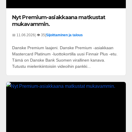
Nyt Premium-asiakkaana matkustat
mukavammin.
📅 11.06.2026
| 👁️ 35
|
Sijoittaminen ja talous
Danske Premium laajeni. Danske Premium -asiakkaan
Mastercard Platinum -luottokortilla uusi Finnair Plus -etu.
Tämä on Danske Bank Suomen virallinen kanava.
Tutustu mielenkiintoisiin videoihin pankki...