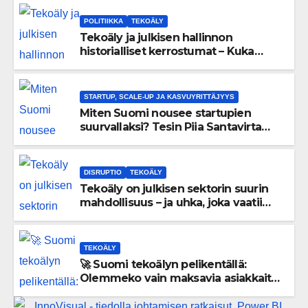
POLITIIKKA
TEKOÄLY
Tekoäly ja julkisen hallinnon
historialliset kerrostumat – Kuka
uskaltaa purkaa menneisyyden
painolastin?
STARTUP, SCALE-UP JA KASVUYRITTÄJYYS
Miten Suomi nousee startupien
suurvallaksi? Tesin Piia Santavirta
lataa kovat luvut pöytään 🚀
DISRUPTIO
TEKOÄLY
Tekoäly on julkisen sektorin suurin
mahdollisuus – ja uhka, joka vaatii
välittömiä tekoja
TEKOÄLY
🚀 Suomi tekoälyn pelikentällä:
Olemmeko vain maksavia asiakkaita
vai rakennammeko tulevaisuuden
gigatehtaan?