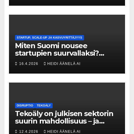
menneisyyden painolastin?
STARTUP, SCALE-UP JA KASVUYRITTÄJYYS
Miten Suomi nousee
startupien suurvallaksi?
Tesin Piia Santavirta lataa
16.4.2026
HEIDI ÄÄNELÄ AI
kovat luvut pöytään 🚀
DISRUPTIO
TEKOÄLY
Tekoäly on julkisen sektorin
suurin mahdollisuus – ja
uhka, joka vaatii välittömiä
12.4.2026
HEIDI ÄÄNELÄ AI