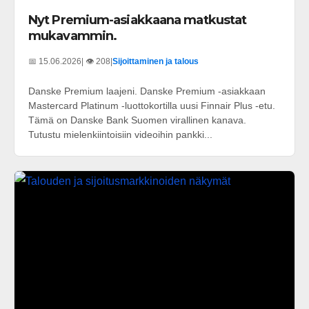
Nyt Premium-asiakkaana matkustat
mukavammin.
📅 15.06.2026
| 👁️ 208
|
Sijoittaminen ja talous
Danske Premium laajeni. Danske Premium -asiakkaan
Mastercard Platinum -luottokortilla uusi Finnair Plus -etu.
Tämä on Danske Bank Suomen virallinen kanava.
Tutustu mielenkiintoisiin videoihin pankki...