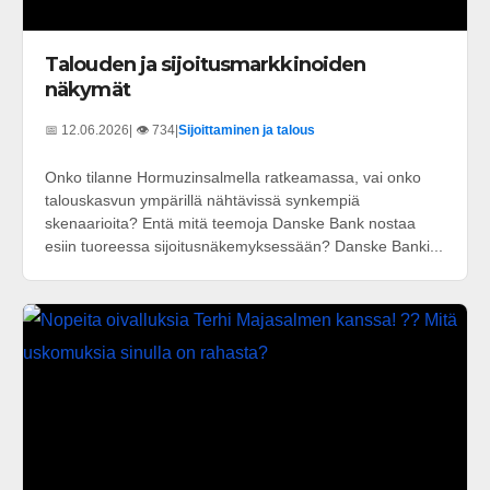
Talouden ja sijoitusmarkkinoiden
näkymät
📅 12.06.2026
| 👁️ 734
|
Sijoittaminen ja talous
Onko tilanne Hormuzinsalmella ratkeamassa, vai onko
talouskasvun ympärillä nähtävissä synkempiä
skenaarioita? Entä mitä teemoja Danske Bank nostaa
esiin tuoreessa sijoitusnäkemyksessään? Danske Banki...