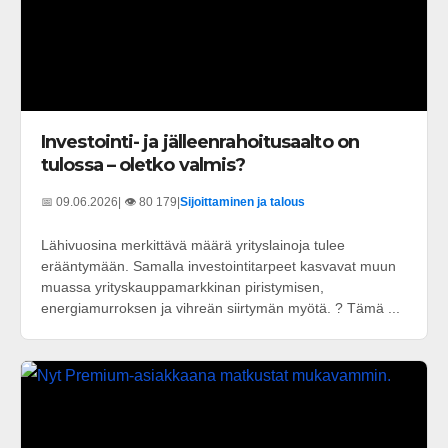
Investointi- ja jälleenrahoitusaalto on
tulossa – oletko valmis?
📅 09.06.2026
| 👁️ 80 179
|
Sijoittaminen ja talous
Lähivuosina merkittävä määrä yrityslainoja tulee
erääntymään. Samalla investointitarpeet kasvavat muun
muassa yrityskauppamarkkinan piristymisen,
energiamurroksen ja vihreän siirtymän myötä. ? Tämä ...