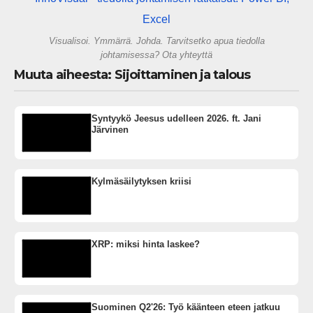
Visualisoi. Ymmärrä. Johda. Tarvitsetko apua tiedolla
johtamisessa? Ota yhteyttä
Muuta aiheesta: Sijoittaminen ja talous
Syntyykö Jeesus udelleen 2026. ft. Jani
Järvinen
Kylmäsäilytyksen kriisi
XRP: miksi hinta laskee?
Suominen Q2'26: Työ käänteen eteen jatkuu