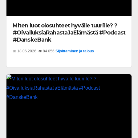
Miten luot olosuhteet hyvälle tuurille? ?
#OivalluksiaRahastaJaElämästä #Podcast
#DanskeBank
📅 18.06.2026
| 👁️ 84 056
|
Sijoittaminen ja talous