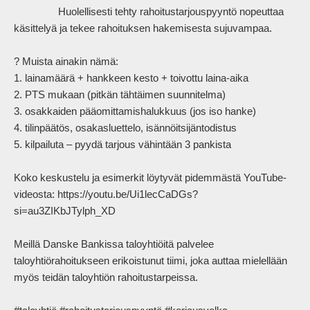
                Huolellisesti tehty rahoitustarjouspyyntö nopeuttaa 
käsittelyä ja tekee rahoituksen hakemisesta sujuvampaa. 

? Muista ainakin nämä: 

1. lainamäärä + hankkeen kesto + toivottu laina-aika 

2. PTS mukaan (pitkän tähtäimen suunnitelma) 

3. osakkaiden pääomittamishalukkuus (jos iso hanke) 

4. tilinpäätös, osakasluettelo, isännöitsijäntodistus 

5. kilpailuta – pyydä tarjous vähintään 3 pankista 

Koko keskustelu ja esimerkit löytyvät pidemmästä YouTube-
videosta: https://youtu.be/Ui1lecCaDGs?
si=au3ZIKbJTylph_XD 

Meillä Danske Bankissa taloyhtiöitä palvelee 
taloyhtiörahoitukseen erikoistunut tiimi, joka auttaa mielellään 
myös teidän taloyhtiön rahoitustarpeissa. 
