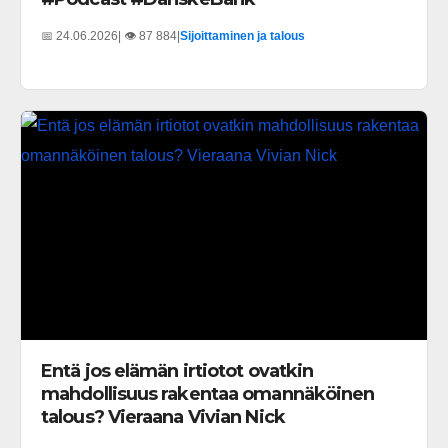
📅 24.06.2026
| 👁️ 87 884
|
Sijoittaminen ja talous
Entä jos elämän irtiotot ovatkin
mahdollisuus rakentaa omannäköinen
talous? Vieraana Vivian Nick