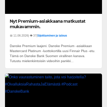
Nyt Premium-asiakkaana matkustat
mukavammin.
📅 11.06.2026
| 👁️ 37
|
Sijoittaminen ja talous
Danske Premium laajeni. Danske Premium -asiakkaan
Mastercard Platinum -luottokortilla uusi Finnair Plus -etu.
Tämä on Danske Bank Suomen virallinen kanava.
Tutustu mielenkiintoisiin videoihin pankki...