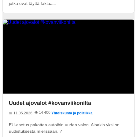
jotka ovat täyttä faktaa...
Uudet ajovalot #kovanviikonilta
| 👁️ 14 400
📅 11.05.2026
|
Yhteiskunta ja politiikka
EU-asetus pakottaa autoihin uuden valon. Ainakin yksi on
uudistuksesta mielissään. ?