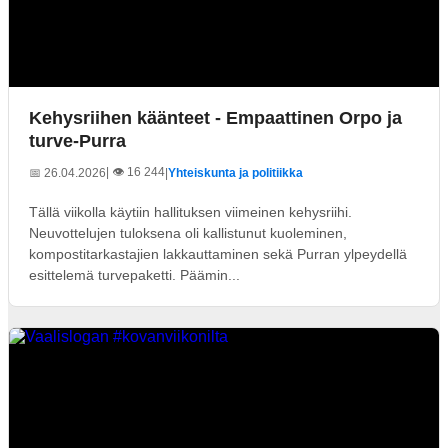
Kehysriihen käänteet - Empaattinen Orpo ja
turve-Purra
| 👁️ 16 244
📅 26.04.2026
|
Yhteiskunta ja politiikka
Tällä viikolla käytiin hallituksen viimeinen kehysriihi.
Neuvottelujen tuloksena oli kallistunut kuoleminen,
kompostitarkastajien lakkauttaminen sekä Purran ylpeydellä
esittelemä turvepaketti. Päämin...