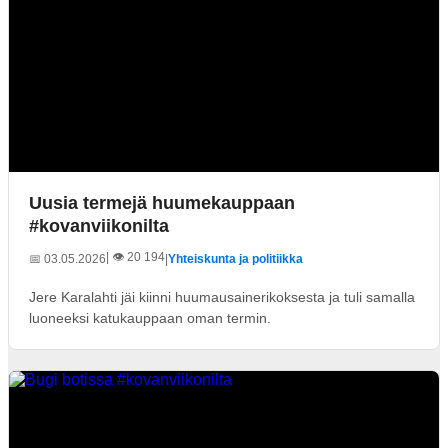
Uusia termejä huumekauppaan
#kovanviikonilta
| 👁️ 20 194
📅 03.05.2026
|
Yhteiskunta ja politiikka
Jere Karalahti jäi kiinni huumausainerikoksesta ja tuli samalla
luoneeksi katukauppaan oman termin.