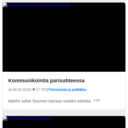
Kommunikointia parisuhteessa
| 👁️ 17 303
📅 08.05.2026
|
Yhteiskunta ja politiikka
ltalehti valisti Suomen kansaa naisten saloista. ???