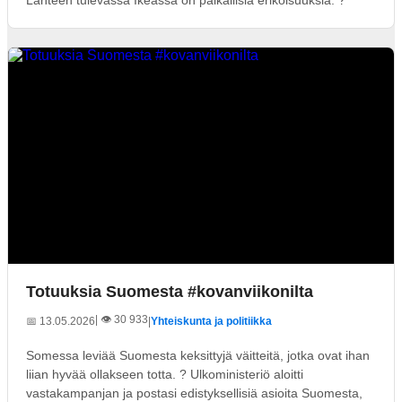
Totuuksia Suomesta #kovanviikonilta
| 👁️ 30 933
📅 13.05.2026
|
Yhteiskunta ja politiikka
Somessa leviää Suomesta keksittyjä väitteitä, jotka ovat ihan
liian hyvää ollakseen totta. ? Ulkoministeriö aloitti
vastakampanjan ja postasi edistyksellisiä asioita Suomesta,