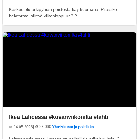
Keskustelu arkipyhien poistosta käy kuumana. Pitäisikö
helatorstai siirtää viikonloppuun? ?
Ikea Lahdessa #kovanviikonilta #lahti
| 👁️ 28 060
📅 14.05.2026
|
Yhteiskunta ja politiikka
Lahteen tulevassa Ikeassa on paikallisia erikoisuuksia. ?