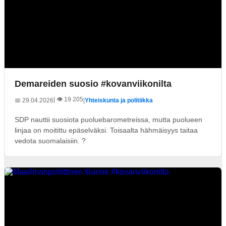
Demareiden suosio #kovanviikonilta
| 👁️ 19 205
📅 29.04.2026
|
Yhteiskunta ja politiikka
SDP nauttii suosiota puoluebarometreissa, mutta puolueen
linjaa on moitittu epäselväksi. Toisaalta hähmäisyys taitaa
vedota suomalaisiin. ?