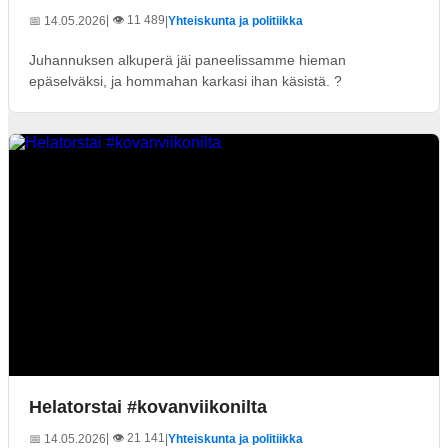
| 👁️ 11 489
📅 14.05.2026
|
Yhteiskunta ja politiikka
Juhannuksen alkuperä jäi paneelissamme hieman
epäselväksi, ja hommahan karkasi ihan käsistä. ?
Helatorstai #kovanviikonilta
| 👁️ 21 141
📅 14.05.2026
|
Yhteiskunta ja politiikka