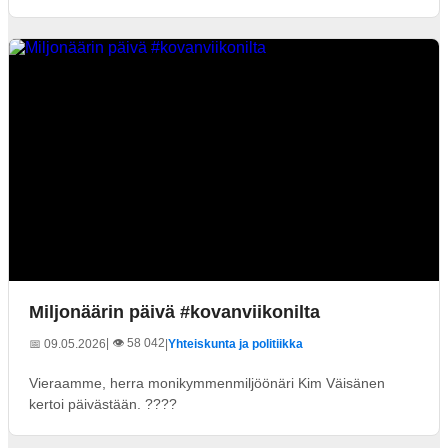
Miljonäärin päivä #kovanviikonilta
| 👁️ 58 042
📅 09.05.2026
|
Yhteiskunta ja politiikka
Vieraamme, herra monikymmenmiljöönäri Kim Väisänen
kertoi päivästään. ????