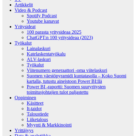
Artikkelit
Video & Podcast
Spotify Podcast
Youtube kanavat
Yritysideat
100 parasta yritysideaa 2025
ChatGPT:n 100 yritysideaa (2023)
Työkalut
Lainalaskuri
Katelaskentatyökalu
ALV-laskuri
Työkalut
Viitenumero generaattori -oma viitelaskuri
Suomen väestöpyramidi kuntatasolla – Koko Suomi
kartalla, tutustu aineistoon Power BI:llä
Power BI -raportti: Suomen suuryritysten
toimitusjohtajien tulot paljastettu
Oppiminen
Käsitteet
It-taidot
Taloustiede
Liiketalous
Myynti & Markkinointi
Yrittäjyys
Data & analytiikka