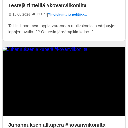
Testejä tinteillä #kovanviikonilta
| 👁️ 12 671
📅 15.05.2026
|
Yhteiskunta ja politiikka
Talitintit saattavat oppia varomaan tuulivoimaloita värjättyjen
lapojen avulla. ?? On tosin järeämpikin keino. ?
Juhannuksen alkuperä #kovanviikonilta