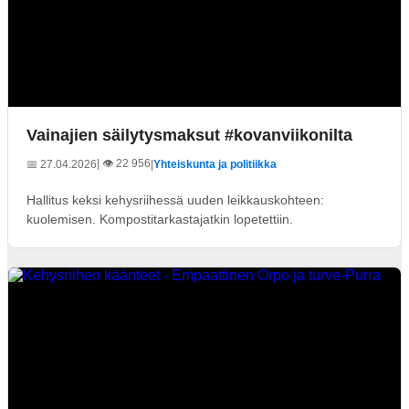
Vainajien säilytysmaksut #kovanviikonilta
| 👁️ 22 956
📅 27.04.2026
|
Yhteiskunta ja politiikka
Hallitus keksi kehysriihessä uuden leikkauskohteen:
kuolemisen. Kompostitarkastajatkin lopetettiin.