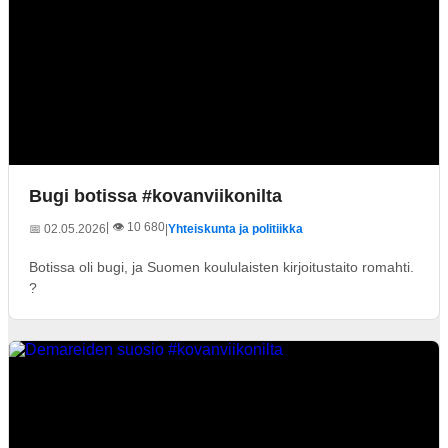
Bugi botissa #kovanviikonilta
| 👁️ 10 680
📅 02.05.2026
|
Yhteiskunta ja politiikka
Botissa oli bugi, ja Suomen koululaisten kirjoitustaito romahti.
?