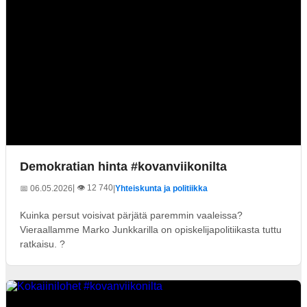
Demokratian hinta #kovanviikonilta
| 👁️ 12 740
📅 06.05.2026
|
Yhteiskunta ja politiikka
Kuinka persut voisivat pärjätä paremmin vaaleissa?
Vieraallamme Marko Junkkarilla on opiskelijapolitiikasta tuttu
ratkaisu. ?