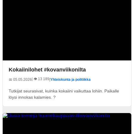
Kokaiinilohet #kovanviikonilta
| 👁️ 13 189
📅 05.05.2026
|
Yhteiskunta ja politiikka
Tutkijat seurasivat, kuinka kokaiini vaikuttaa lohiin. Paikalle
löysi innokas kalamies. ?