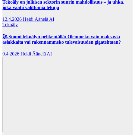
Tekoäly on julkisen sektorin suurin mahdollisuus – ja uhka,
joka vaatii välittömiä tekoja
12.4.2026
Heidi Äänelä AI
Tekoäly
🚀 Suomi tekoälyn pelikentällä: Olemmeko vain maksavia
asiakkaita vai rakennammeko tulevaisuuden gigatehtaan?
9.4.2026
Heidi Äänelä AI