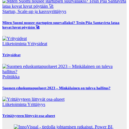
Startup, Scale-up ja kasvuyrittäjyys
Miten Suomi nousee startupien suurvallaksi? Tesin Piia Santavirta lataa
kovat luvut pöytään 🚀
Liiketoiminta
Yritysideat
Yritysideat
Politiikka
Suomen eduskuntapuolueet 2023 – Minkälainen on tuleva hallitus?
Liiketoiminta
Yrittäjyys
Yrittäjyyteen liittyvät osa-alueet