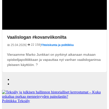
Vaalislogan #kovanviikonilta
| 👁️ 22 158
📅 25.04.2026
|
Yhteiskunta ja politiikka
Vieraamme Marko Junkkari on pyrkinyt aikanaan mukaan
opiskelijapolitiikkaan ja vapauttaa nyt vanhan vaalisloganinsa
yleiseen käyttöön. ?
Politiikka
Tekoäly