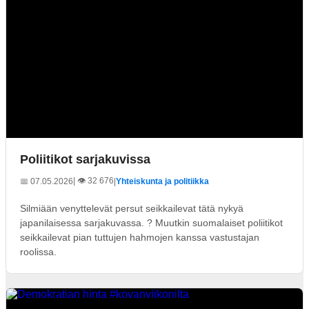
Poliitikot sarjakuvissa
| 👁️ 32 676
📅 07.05.2026
|
Yhteiskunta ja politiikka
Silmiään venyttelevät persut seikkailevat tätä nykyä
japanilaisessa sarjakuvassa. ? Muutkin suomalaiset poliitikot
seikkailevat pian tuttujen hahmojen kanssa vastustajan
roolissa.