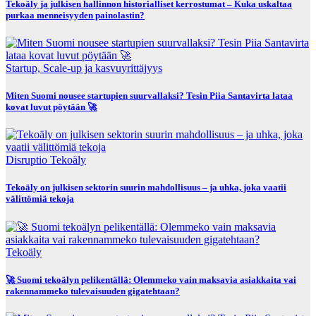
Tekoäly ja julkisen hallinnon historialliset kerrostumat – Kuka uskaltaa
purkaa menneisyyden painolastin?
Startup, Scale-up ja kasvuyrittäjyys
Miten Suomi nousee startupien suurvallaksi? Tesin Piia Santavirta lataa
kovat luvut pöytään 🚀
Disruptio
Tekoäly
Tekoäly on julkisen sektorin suurin mahdollisuus – ja uhka, joka vaatii
välittömiä tekoja
Tekoäly
🚀 Suomi tekoälyn pelikentällä: Olemmeko vain maksavia asiakkaita vai
rakennammeko tulevaisuuden gigatehtaan?