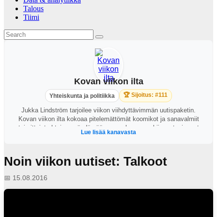
Talous
Tiimi
Kovan viikon ilta
🏆 Sijoitus: #111
Yhteiskunta ja politiikka
Jukka Lindström tarjoilee viikon viihdyttävimmän uutispaketin.
Kovan viikon ilta kokoaa pitelemättömät koomikot ja sanavalmiit
toimittajat yhteisen pöydän ääreen perkaamaan kiinnostavimmat
Lue lisää kanavasta
ajankohtaiset puheenaiheet. https://areena.yle.fi/1-64828919?
t=tulevat-jaksot
Noin viikon uutiset: Talkoot
📅 15.08.2016