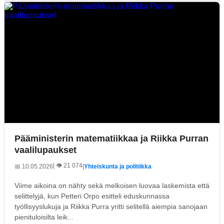
Pääministerin matematiikkaa ja Riikka Purran
vaalilupaukset
| 👁️ 21 074
📅 10.05.2026
|
Yhteiskunta ja politiikka
Viime aikoina on nähty sekä melkoisen luovaa laskemista että
selittelyjä, kun Petteri Orpo esitteli eduskunnassa
työllisyyslukuja ja Riikka Purra yritti selitellä aiempia sanojaan
pienituloisilta leik...