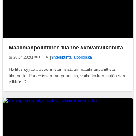
Maailmanpoliittinen tilanne #kovanviikonilta
| 👁️ 19 147
📅 28.04.2026
|
Yhteiskunta ja politiikka
Hallitus syyttää epäonnistumisistaan maailmanpoliittista
tilannetta. Paneelissamme pohdittiin, voiko kaiken pistää sen
piikkiin. ?