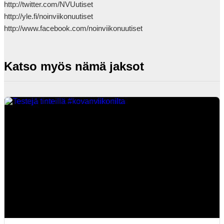
http://twitter.com/NVUutiset

http://yle.fi/noinviikonuutiset

http://www.facebook.com/noinviikonuutiset            
Katso myös nämä jaksot