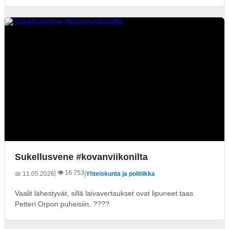
Sukellusvene #kovanviikonilta
| 👁️ 16 753
📅 11.05.2026
|
Yhteiskunta ja politiikka
Vaalit lähestyvät, sillä laivavertaukset ovat lipuneet taas
Petteri Orpon puheisiin. ????