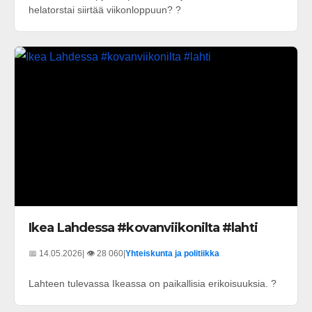
helatorstai siirtää viikonloppuun? ?
Ikea Lahdessa #kovanviikonilta #lahti
📅 14.05.2026
| 👁️ 28 060
|
Yhteiskunta ja politiikka
Lahteen tulevassa Ikeassa on paikallisia erikoisuuksia. ?