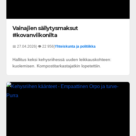
Vainajien säilytysmaksut
#kovanviikonilta
📅 27.04.2026
| 👁️ 22 956
|
Yhteiskunta ja politiikka
Hallitus keksi kehysriihessä uuden leikkauskohteen:
kuolemisen. Kompostitarkastajatkin lopetettiin.