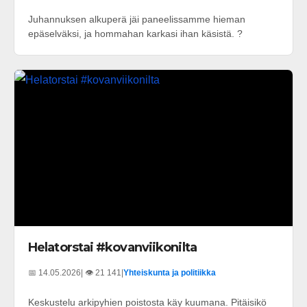
Juhannuksen alkuperä jäi paneelissamme hieman
epäselväksi, ja hommahan karkasi ihan käsistä. ?
Helatorstai #kovanviikonilta
📅 14.05.2026
| 👁️ 21 141
|
Yhteiskunta ja politiikka
Keskustelu arkipyhien poistosta käy kuumana. Pitäisikö