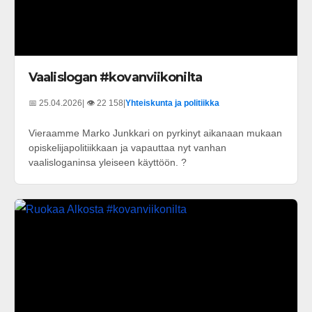
Vaalislogan #kovanviikonilta
📅 25.04.2026
| 👁️ 22 158
|
Yhteiskunta ja politiikka
Vieraamme Marko Junkkari on pyrkinyt aikanaan mukaan
opiskelijapolitiikkaan ja vapauttaa nyt vanhan
vaalisloganinsa yleiseen käyttöön. ?