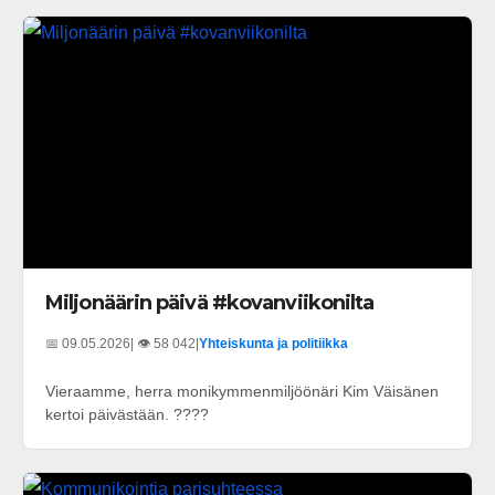
Miljonäärin päivä #kovanviikonilta
📅 09.05.2026
| 👁️ 58 042
|
Yhteiskunta ja politiikka
Vieraamme, herra monikymmenmiljöönäri Kim Väisänen
kertoi päivästään. ????