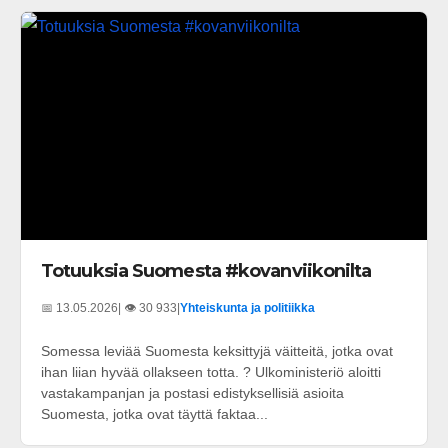
Totuuksia Suomesta #kovanviikonilta
📅 13.05.2026
| 👁️ 30 933
|
Yhteiskunta ja politiikka
Somessa leviää Suomesta keksittyjä väitteitä, jotka ovat
ihan liian hyvää ollakseen totta. ? Ulkoministeriö aloitti
vastakampanjan ja postasi edistyksellisiä asioita
Suomesta, jotka ovat täyttä faktaa...