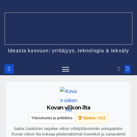
Ideasta kasvuun: yrittäjyys, teknologia & tekoäly
Kovan viikon ilta
Yhteiskunta ja politiikka
🏆 Sijoitus: #111
Jukka Lindström tarjoilee viikon viihdyttävimmän uutispaketin.
Kovan viikon ilta kokoaa pitelemättömät koomikot ja sanavalmiit