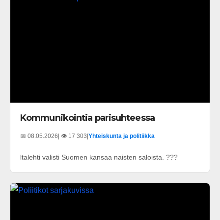
Kommunikointia parisuhteessa
📅 08.05.2026
| 👁️ 17 303
|
Yhteiskunta ja politiikka
ltalehti valisti Suomen kansaa naisten saloista. ???