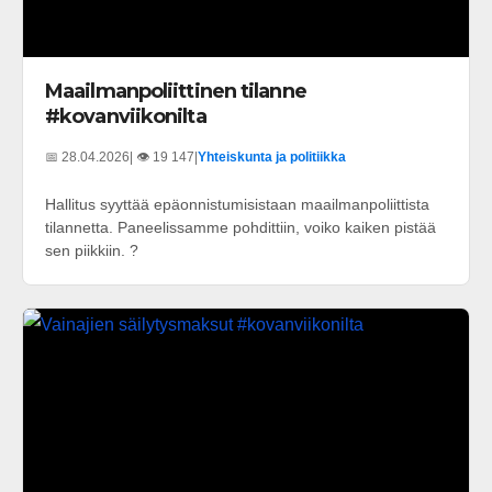
Maailmanpoliittinen tilanne
#kovanviikonilta
📅 28.04.2026
| 👁️ 19 147
|
Yhteiskunta ja politiikka
Hallitus syyttää epäonnistumisistaan maailmanpoliittista
tilannetta. Paneelissamme pohdittiin, voiko kaiken pistää
sen piikkiin. ?