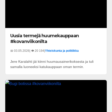
Uusia termejä huumekauppaan
#kovanviikonilta
📅 03.05.2026
| 👁️ 20 194
|
Yhteiskunta ja politiikka
Jere Karalahti jäi kiinni huumausainerikoksesta ja tuli
samalla luoneeksi katukauppaan oman termin.