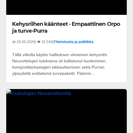
Kehysriihen käänteet - Empaattinen Orpo
ja turve-Purra
📅 26.04.2026
| 👁️ 16 244
|
Yhteiskunta ja politiikka
Tällä viikolla käytiin hallituksen viimeinen kehysriihi.
Neuvottelujen tuloksena oli kallistunut kuoleminen,
kompostitarkastajien lakkauttaminen sekä Purran
ylpeydellä esittelemä turvepaketti. Päämin...