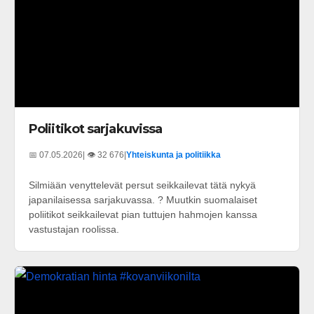
Poliitikot sarjakuvissa
📅 07.05.2026
| 👁️ 32 676
|
Yhteiskunta ja politiikka
Silmiään venyttelevät persut seikkailevat tätä nykyä
japanilaisessa sarjakuvassa. ? Muutkin suomalaiset
poliitikot seikkailevat pian tuttujen hahmojen kanssa
vastustajan roolissa.