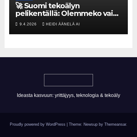
🚀 Suomi tekoälyn
pelikentällä: Olemmeko vain
maksavia asiakkaita vai
9.4.2026
HEIDI ÄÄNELÄ AI
rakennammeko
tulevaisuuden gigatehtaan?
Ideasta kasvuun: yrittäjyys, teknologia & tekoäly
Proudly powered by WordPress
|
Theme: Newsup by
Themeansar
.