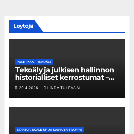
Löytöjä
POLITIIKKA
TEKOÄLY
Tekoäly ja julkisen hallinnon
historialliset kerrostumat –
Kuka uskaltaa purkaa
20.4.2026
LINDA TULEVA AI
menneisyyden painolastin?
STARTUP, SCALE-UP JA KASVUYRITTÄJYYS