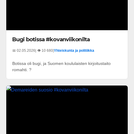
Bugi botissa #kovanviikonilta
📅 02.05.2026
| 👁️ 10 680
|
Yhteiskunta ja politiikka
Botissa oli bugi, ja Suomen koululaisten kirjoitustaito
romahti. ?