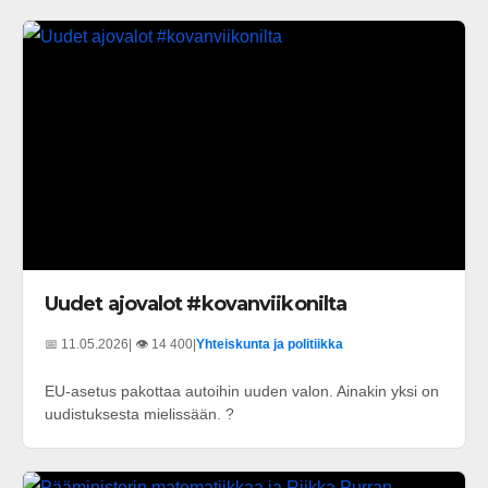
Uudet ajovalot #kovanviikonilta
📅 11.05.2026
| 👁️ 14 400
|
Yhteiskunta ja politiikka
EU-asetus pakottaa autoihin uuden valon. Ainakin yksi on
uudistuksesta mielissään. ?