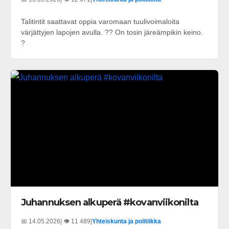
Talitintit saattavat oppia varomaan tuulivoimaloita
värjättyjen lapojen avulla. ?? On tosin järeämpikin keino.
?
Juhannuksen alkuperä #kovanviikonilta
📅 14.05.2026
| 👁️ 11 489
|
Yhteiskunta ja politiikka