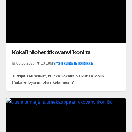
Kokaiinilohet #kovanviikonilta
📅 05.05.2026
| 👁️ 13 189
|
Yhteiskunta ja politiikka
Tutkijat seurasivat, kuinka kokaiini vaikuttaa lohiin.
Paikalle löysi innokas kalamies. ?