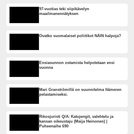
97-vuotias teki siipikävelyn
maailmanennätyksen
Ovatko suomalaiset poliitikot NÄIN halpoja?
Ensiasunnon ostamista helpotetaan ensi
vuonna
Mari Granströmillä on suunnitelma Itämeren
pelastamiseksi.
Rikosjuristi Q/A: Katujengit, valehtelu ja
kansan oikeustaju (Maija Heinonen) |
Puheenaihe 690