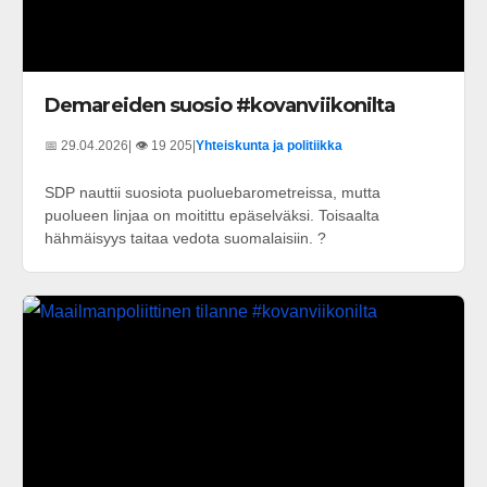
Demareiden suosio #kovanviikonilta
📅 29.04.2026
| 👁️ 19 205
|
Yhteiskunta ja politiikka
SDP nauttii suosiota puoluebarometreissa, mutta
puolueen linjaa on moitittu epäselväksi. Toisaalta
hähmäisyys taitaa vedota suomalaisiin. ?