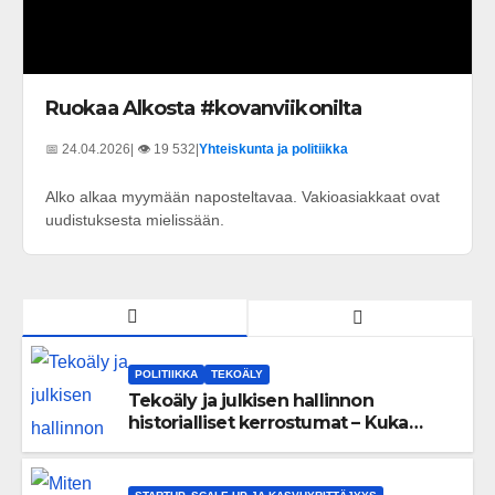
Ruokaa Alkosta #kovanviikonilta
📅 24.04.2026
| 👁️ 19 532
|
Yhteiskunta ja politiikka
Alko alkaa myymään naposteltavaa. Vakioasiakkaat ovat
uudistuksesta mielissään.
POLITIIKKA
TEKOÄLY
Tekoäly ja julkisen hallinnon
historialliset kerrostumat – Kuka
uskaltaa purkaa menneisyyden
painolastin?