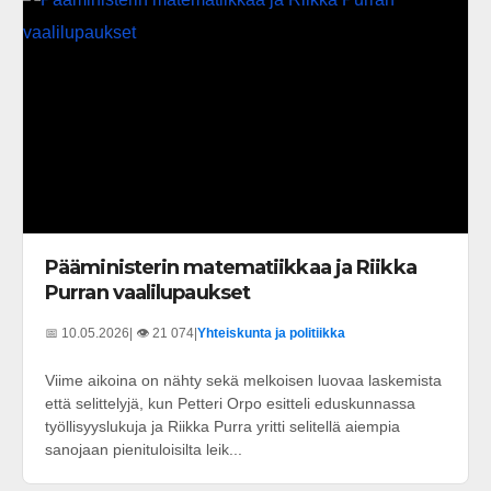
Pääministerin matematiikkaa ja Riikka
Purran vaalilupaukset
📅 10.05.2026
| 👁️ 21 074
|
Yhteiskunta ja politiikka
Viime aikoina on nähty sekä melkoisen luovaa laskemista
että selittelyjä, kun Petteri Orpo esitteli eduskunnassa
työllisyyslukuja ja Riikka Purra yritti selitellä aiempia
sanojaan pienituloisilta leik...