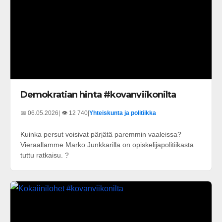
Demokratian hinta #kovanviikonilta
📅 06.05.2026
| 👁️ 12 740
|
Yhteiskunta ja politiikka
Kuinka persut voisivat pärjätä paremmin vaaleissa?
Vieraallamme Marko Junkkarilla on opiskelijapolitiikasta
tuttu ratkaisu. ?