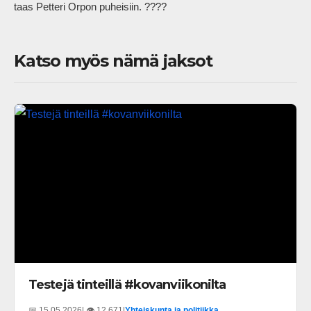
taas Petteri Orpon puheisiin. ????            
Katso myös nämä jaksot
Testejä tinteillä #kovanviikonilta
📅 15.05.2026
| 👁️ 12 671
|
Yhteiskunta ja politiikka