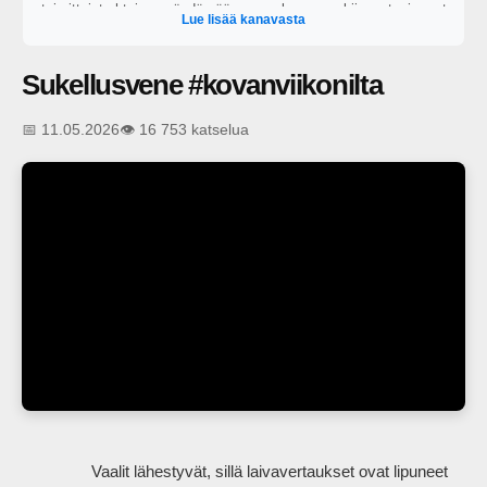
toimittajat yhteisen pöydän ääreen perkaamaan kiinnostavimmat
Lue lisää kanavasta
ajankohtaiset puheenaiheet. https://areena.yle.fi/1-64828919?
t=tulevat-jaksot
Sukellusvene #kovanviikonilta
📅 11.05.2026
👁️ 16 753 katselua
                Vaalit lähestyvät, sillä laivavertaukset ovat lipuneet 