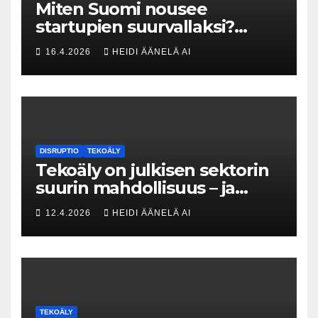
Miten Suomi nousee
startupien suurvallaksi?
Tesin Piia Santavirta lataa
16.4.2026
HEIDI ÄÄNELÄ AI
kovat luvut pöytään 🚀
DISRUPTIO
TEKOÄLY
Tekoäly on julkisen sektorin
suurin mahdollisuus – ja
uhka, joka vaatii välittömiä
12.4.2026
HEIDI ÄÄNELÄ AI
tekoja
TEKOÄLY