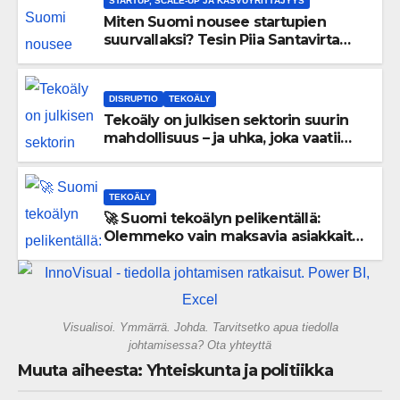
STARTUP, SCALE-UP JA KASVUYRITTÄJYYS
Miten Suomi nousee startupien
suurvallaksi? Tesin Piia Santavirta
lataa kovat luvut pöytään 🚀
DISRUPTIO
TEKOÄLY
Tekoäly on julkisen sektorin suurin
mahdollisuus – ja uhka, joka vaatii
välittömiä tekoja
TEKOÄLY
🚀 Suomi tekoälyn pelikentällä:
Olemmeko vain maksavia asiakkaita
vai rakennammeko tulevaisuuden
gigatehtaan?
Visualisoi. Ymmärrä. Johda. Tarvitsetko apua tiedolla
johtamisessa? Ota yhteyttä
Muuta aiheesta: Yhteiskunta ja politiikka