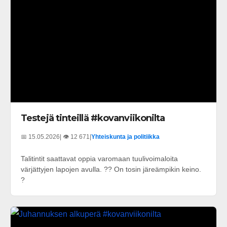
Testejä tinteillä #kovanviikonilta
📅 15.05.2026
| 👁️ 12 671
|
Yhteiskunta ja politiikka
Talitintit saattavat oppia varomaan tuulivoimaloita
värjättyjen lapojen avulla. ?? On tosin järeämpikin keino.
?