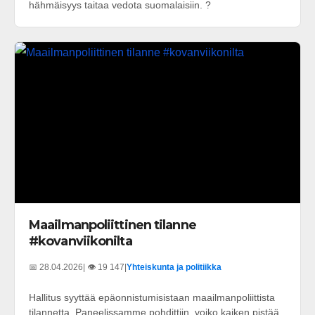
hähmäisyys taitaa vedota suomalaisiin. ?
Maailmanpoliittinen tilanne
#kovanviikonilta
📅 28.04.2026
| 👁️ 19 147
|
Yhteiskunta ja politiikka
Hallitus syyttää epäonnistumisistaan maailmanpoliittista
tilannetta. Paneelissamme pohdittiin, voiko kaiken pistää