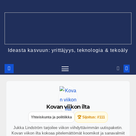
Ideasta kasvuun: yrittäjyys, teknologia & tekoäly
Kovan viikon ilta
Yhteiskunta ja politiikka
🏆 Sijoitus: #111
Jukka Lindström tarjoilee viikon viihdyttävimmän uutispaketin.
Kovan viikon ilta kokoaa pitelemättömät koomikot ja sanavalmiit