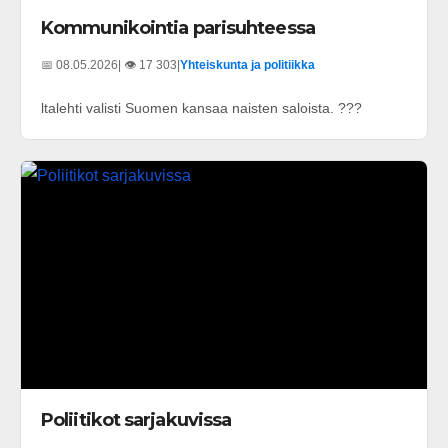
Kommunikointia parisuhteessa
📅 08.05.2026
| 👁️ 17 303
|
Yhteiskunta ja politiikka
ltalehti valisti Suomen kansaa naisten saloista. ???
Poliitikot sarjakuvissa