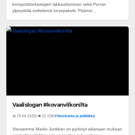
kompostitarkastajien lakkauttaminen sekä Purran
ylpeydellä esittelemä turvepaketti. Päämin...
Vaalislogan #kovanviikonilta
📅 25.04.2026
| 👁️ 22 158
|
Yhteiskunta ja politiikka
Vieraamme Marko Junkkari on pyrkinyt aikanaan mukaan