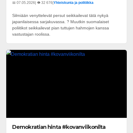
📅 07.05.2026
| 👁️ 32 676
|
Yhteiskunta ja politiikka
Silmiään venyttelevät persut seikkailevat tätä nykyä
japanilaisessa sarjakuvassa. ? Muutkin suomalaiset
poliitikot seikkailevat pian tuttujen hahmojen kanssa
vastustajan roolissa.
Demokratian hinta #kovanviikonilta