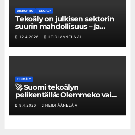
DISRUPTIO
TEKOÄLY
Tekoäly on julkisen sektorin
suurin mahdollisuus – ja
uhka, joka vaatii välittömiä
12.4.2026
HEIDI ÄÄNELÄ AI
tekoja
TEKOÄLY
🚀 Suomi tekoälyn
pelikentällä: Olemmeko vain
maksavia asiakkaita vai
9.4.2026
HEIDI ÄÄNELÄ AI
rakennammeko
tulevaisuuden gigatehtaan?