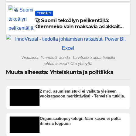
TEKOÄLY
🚀 Suomi tekoälyn pelikentällä:
Olemmeko vain maksavia asiakkaita
vai rakennammeko tulevaisuuden
gigatehtaan?
Visualisoi. Ymmärrä. Johda. Tarvitsetko apua tiedolla
johtamisessa? Ota yhteyttä
Muuta aiheesta: Yhteiskunta ja politiikka
2 mrd. asumismistuki ei vaikuta yleiseen
vuokratasoon merkittävästi - Terveisin tutkija.
Organisaatiopsykologi: Näin kasvu ei polta
ihmisiä loppuun