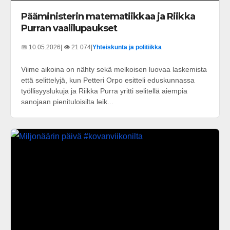
Pääministerin matematiikkaa ja Riikka
Purran vaalilupaukset
📅 10.05.2026
| 👁️ 21 074
|
Yhteiskunta ja politiikka
Viime aikoina on nähty sekä melkoisen luovaa laskemista
että selittelyjä, kun Petteri Orpo esitteli eduskunnassa
työllisyyslukuja ja Riikka Purra yritti selitellä aiempia
sanojaan pienituloisilta leik...