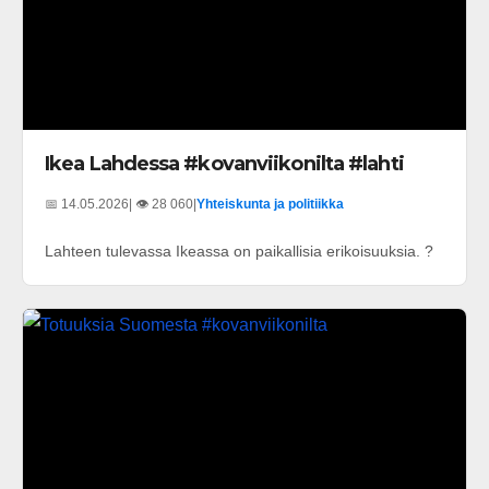
Ikea Lahdessa #kovanviikonilta #lahti
📅 14.05.2026
| 👁️ 28 060
|
Yhteiskunta ja politiikka
Lahteen tulevassa Ikeassa on paikallisia erikoisuuksia. ?