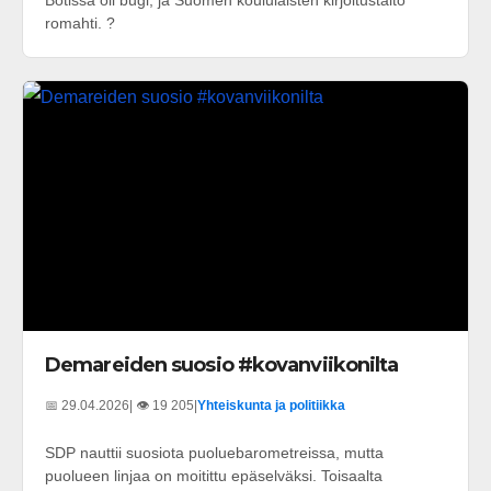
romahti. ?
Demareiden suosio #kovanviikonilta
📅 29.04.2026
| 👁️ 19 205
|
Yhteiskunta ja politiikka
SDP nauttii suosiota puoluebarometreissa, mutta
puolueen linjaa on moitittu epäselväksi. Toisaalta