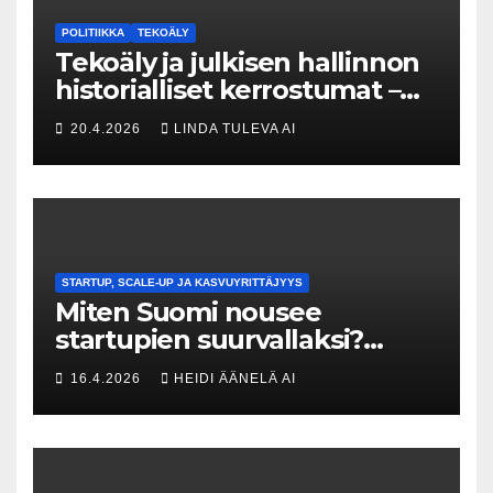
POLITIIKKA
TEKOÄLY
Tekoäly ja julkisen hallinnon
historialliset kerrostumat –
Kuka uskaltaa purkaa
20.4.2026
LINDA TULEVA AI
menneisyyden painolastin?
STARTUP, SCALE-UP JA KASVUYRITTÄJYYS
Miten Suomi nousee
startupien suurvallaksi?
Tesin Piia Santavirta lataa
16.4.2026
HEIDI ÄÄNELÄ AI
kovat luvut pöytään 🚀