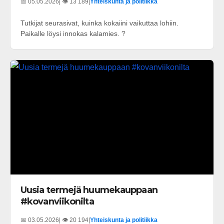
📅 05.05.2026
| 👁️ 13 189
|
Yhteiskunta ja politiikka
Tutkijat seurasivat, kuinka kokaiini vaikuttaa lohiin.
Paikalle löysi innokas kalamies. ?
Uusia termejä huumekauppaan
#kovanviikonilta
📅 03.05.2026
| 👁️ 20 194
|
Yhteiskunta ja politiikka