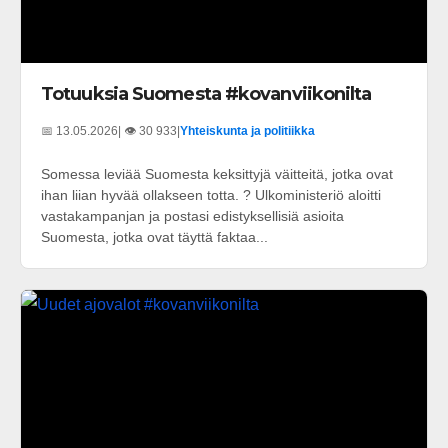
Totuuksia Suomesta #kovanviikonilta
📅 13.05.2026
| 👁️ 30 933
|
Yhteiskunta ja politiikka
Somessa leviää Suomesta keksittyjä väitteitä, jotka ovat
ihan liian hyvää ollakseen totta. ? Ulkoministeriö aloitti
vastakampanjan ja postasi edistyksellisiä asioita
Suomesta, jotka ovat täyttä faktaa...