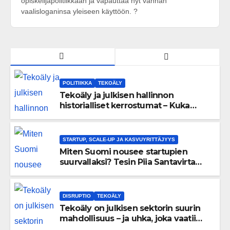
opiskelijapolitiikkaan ja vapauttaa nyt vanhan
vaalisloganinsa yleiseen käyttöön. ?
POLITIIKKA
TEKOÄLY
Tekoäly ja julkisen hallinnon
historialliset kerrostumat – Kuka
uskaltaa purkaa menneisyyden
painolastin?
STARTUP, SCALE-UP JA KASVUYRITTÄJYYS
Miten Suomi nousee startupien
suurvallaksi? Tesin Piia Santavirta
lataa kovat luvut pöytään 🚀
DISRUPTIO
TEKOÄLY
Tekoäly on julkisen sektorin suurin
mahdollisuus – ja uhka, joka vaatii
välittömiä tekoja