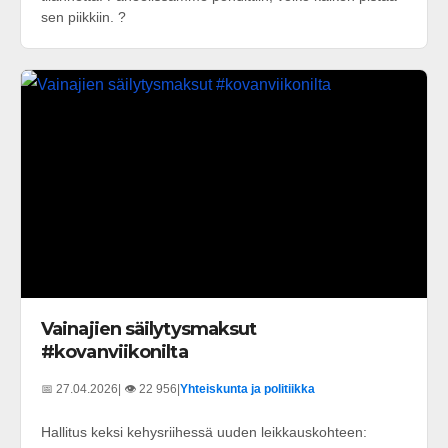
sen piikkiin. ?
Vainajien säilytysmaksut
#kovanviikonilta
📅 27.04.2026
| 👁️ 22 956
|
Yhteiskunta ja politiikka
Hallitus keksi kehysriihessä uuden leikkauskohteen: