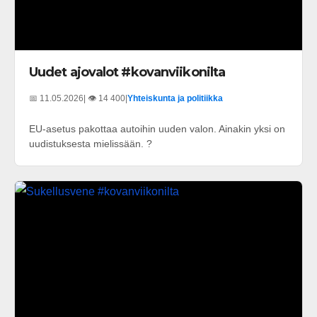
Uudet ajovalot #kovanviikonilta
📅 11.05.2026
| 👁️ 14 400
|
Yhteiskunta ja politiikka
EU-asetus pakottaa autoihin uuden valon. Ainakin yksi on
uudistuksesta mielissään. ?