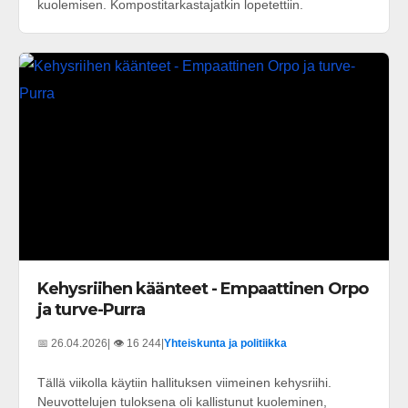
kuolemisen. Kompostitarkastajatkin lopetettiin.
Kehysriihen käänteet - Empaattinen Orpo
ja turve-Purra
📅 26.04.2026
| 👁️ 16 244
|
Yhteiskunta ja politiikka
Tällä viikolla käytiin hallituksen viimeinen kehysriihi.
Neuvottelujen tuloksena oli kallistunut kuoleminen,