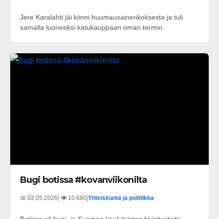
Jere Karalahti jäi kiinni huumausainerikoksesta ja tuli
samalla luoneeksi katukauppaan oman termin.
Bugi botissa #kovanviikonilta
📅 02.05.2026
| 👁️ 10 680
|
Yhteiskunta ja politiikka
Botissa oli bugi, ja Suomen koululaisten kirjoitustaito