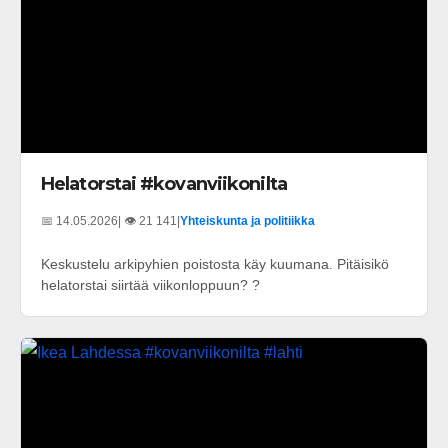
Helatorstai #kovanviikonilta
📅 14.05.2026
| 👁️ 21 141
|
Yhteiskunta ja politiikka
Keskustelu arkipyhien poistosta käy kuumana. Pitäisikö
helatorstai siirtää viikonloppuun? ?