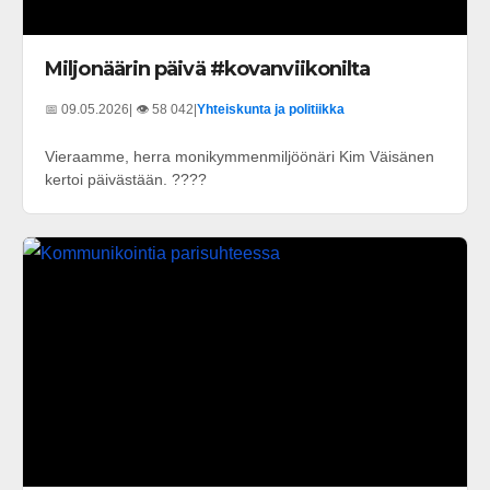
Miljonäärin päivä #kovanviikonilta
📅 09.05.2026
| 👁️ 58 042
|
Yhteiskunta ja politiikka
Vieraamme, herra monikymmenmiljöönäri Kim Väisänen
kertoi päivästään. ????