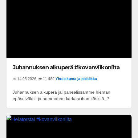
Juhannuksen alkuperä #kovanviikonilta
📅 14.05.2026
| 👁️ 11 489
|
Yhteiskunta ja politiikka
Juhannuksen alkuperä jäi paneelissamme hieman
epäselväksi, ja hommahan karkasi ihan käsistä. ?