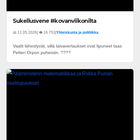
Sukellusvene #kovanviikonilta
📅 11.05.2026
| 👁️ 16 753
|
Yhteiskunta ja politiikka
Vaalit lähestyvät, sillä laivavertaukset ovat lipuneet taas
Petteri Orpon puheisiin. ????