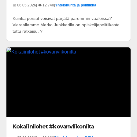
📅 06.05.2026
| 👁️ 12 740
|
Yhteiskunta ja politiikka
Kuinka persut voisivat pärjätä paremmin vaaleissa?
Vieraallamme Marko Junkkarilla on opiskelijapolitiikasta
tuttu ratkaisu. ?
Kokaiinilohet #kovanviikonilta