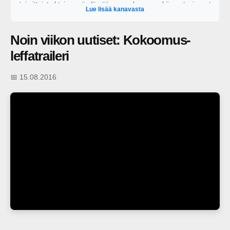
toimittajat yhteisen pöydän ääreen perkaamaan kiinnostavimmat
Lue lisää kanavasta
ajankohtaiset puheenaiheet. https://areena.yle.fi/1-64828919?
t=tulevat-jaksot
Noin viikon uutiset: Kokoomus-
leffatraileri
📅 15.08.2016