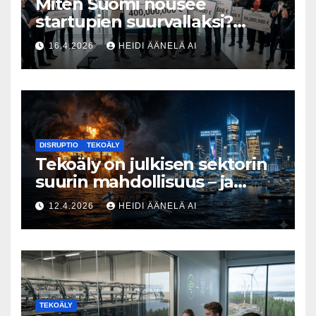
Miten Suomi nousee
startupien suurvallaksi?
Tesin Piia Santavirta lataa
16.4.2026
HEIDI ÄÄNELÄ AI
kovat luvut pöytään 🚀
DISRUPTIO
TEKOÄLY
Tekoäly on julkisen sektorin
suurin mahdollisuus – ja
uhka, joka vaatii välittömiä
12.4.2026
HEIDI ÄÄNELÄ AI
tekoja
TEKOÄLY