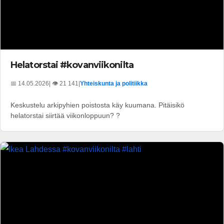
Helatorstai #kovanviikonilta
📅 14.05.2026
| 👁️ 21 141
|
Yhteiskunta ja politiikka
Keskustelu arkipyhien poistosta käy kuumana. Pitäisikö
helatorstai siirtää viikonloppuun? ?