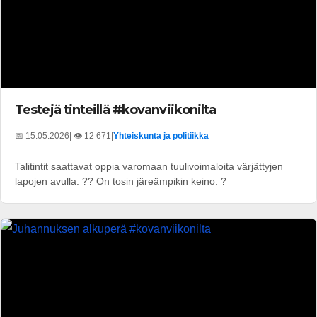
Testejä tinteillä #kovanviikonilta
📅 15.05.2026
| 👁️ 12 671
|
Yhteiskunta ja politiikka
Talitintit saattavat oppia varomaan tuulivoimaloita värjättyjen
lapojen avulla. ?? On tosin järeämpikin keino. ?