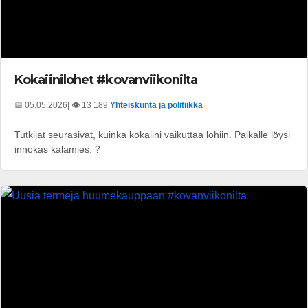
Kokaiinilohet #kovanviikonilta
📅 05.05.2026
| 👁️ 13 189
|
Yhteiskunta ja politiikka
Tutkijat seurasivat, kuinka kokaiini vaikuttaa lohiin. Paikalle löysi
innokas kalamies. ?