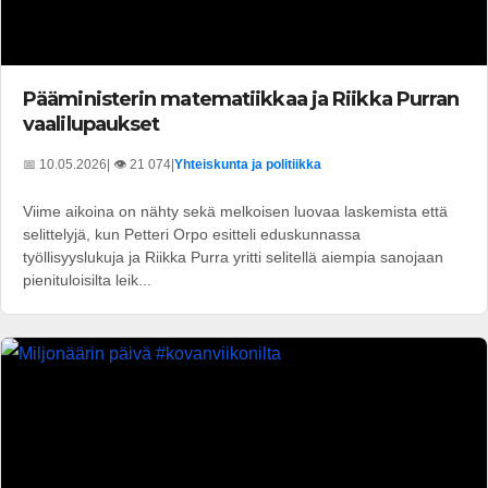
Pääministerin matematiikkaa ja Riikka Purran
vaalilupaukset
📅 10.05.2026
| 👁️ 21 074
|
Yhteiskunta ja politiikka
Viime aikoina on nähty sekä melkoisen luovaa laskemista että
selittelyjä, kun Petteri Orpo esitteli eduskunnassa
työllisyyslukuja ja Riikka Purra yritti selitellä aiempia sanojaan
pienituloisilta leik...