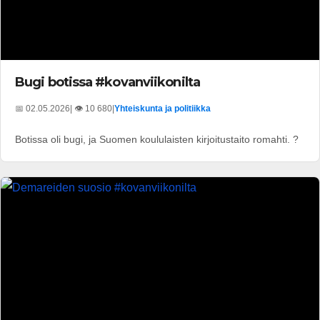
Bugi botissa #kovanviikonilta
📅 02.05.2026
| 👁️ 10 680
|
Yhteiskunta ja politiikka
Botissa oli bugi, ja Suomen koululaisten kirjoitustaito romahti. ?