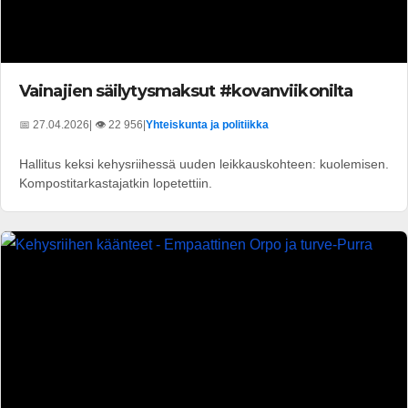
Vainajien säilytysmaksut #kovanviikonilta
📅 27.04.2026
| 👁️ 22 956
|
Yhteiskunta ja politiikka
Hallitus keksi kehysriihessä uuden leikkauskohteen: kuolemisen.
Kompostitarkastajatkin lopetettiin.