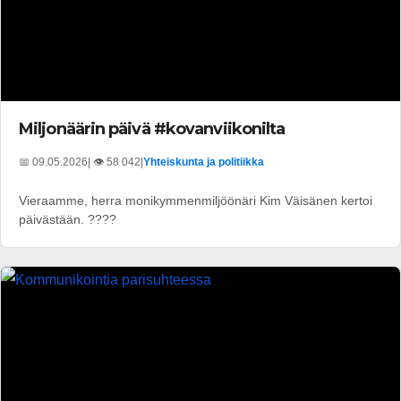
Miljonäärin päivä #kovanviikonilta
📅 09.05.2026
| 👁️ 58 042
|
Yhteiskunta ja politiikka
Vieraamme, herra monikymmenmiljöönäri Kim Väisänen kertoi
päivästään. ????