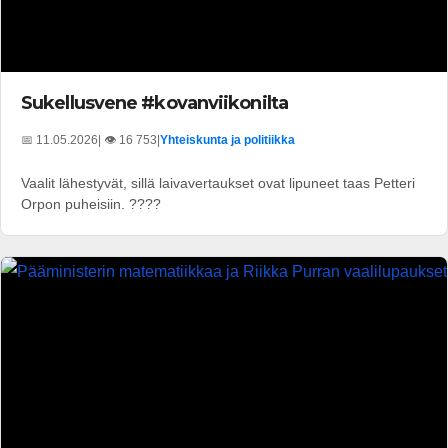
Sukellusvene #kovanviikonilta
📅 11.05.2026
| 👁️ 16 753
|
Yhteiskunta ja politiikka
Vaalit lähestyvät, sillä laivavertaukset ovat lipuneet taas Petteri
Orpon puheisiin. ????