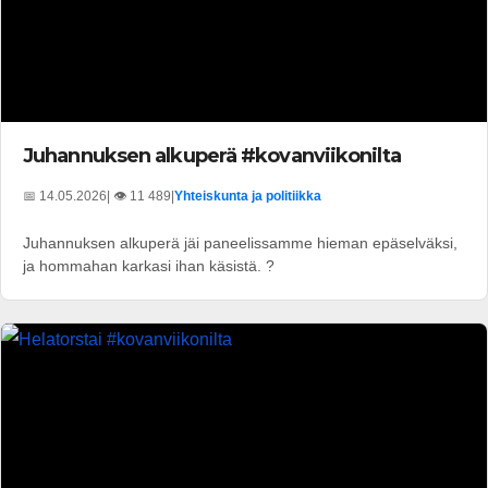
Juhannuksen alkuperä #kovanviikonilta
📅 14.05.2026
| 👁️ 11 489
|
Yhteiskunta ja politiikka
Juhannuksen alkuperä jäi paneelissamme hieman epäselväksi,
ja hommahan karkasi ihan käsistä. ?