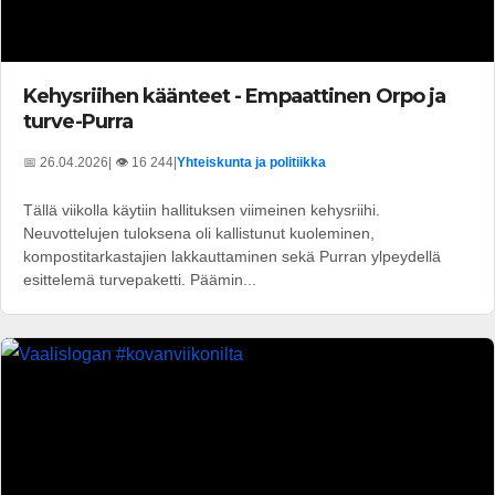
Kehysriihen käänteet - Empaattinen Orpo ja
turve-Purra
📅 26.04.2026
| 👁️ 16 244
|
Yhteiskunta ja politiikka
Tällä viikolla käytiin hallituksen viimeinen kehysriihi.
Neuvottelujen tuloksena oli kallistunut kuoleminen,
kompostitarkastajien lakkauttaminen sekä Purran ylpeydellä
esittelemä turvepaketti. Päämin...