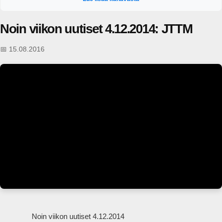
puheenaiheet. https://areena.yle.fi/1-64828919?t=tulevat-jaksot
Noin viikon uutiset 4.12.2014: JTTM
📅 15.08.2016
                Noin viikon uutiset 4.12.2014
