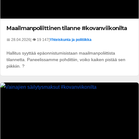
Maailmanpoliittinen tilanne #kovanviikonilta
📅 28.04.2026
| 👁️ 19 147
|
Yhteiskunta ja politiikka
Hallitus syyttää epäonnistumisistaan maailmanpoliittista
tilannetta. Paneelissamme pohdittiin, voiko kaiken pistää sen
piikkiin. ?