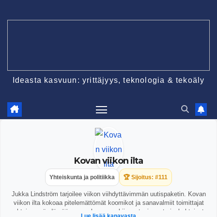
Skip
to
content
Ideasta kasvuun: yrittäjyys, teknologia & tekoäly
Kovan viikon ilta
Yhteiskunta ja politiikka
🏆 Sijoitus: #111
Jukka Lindström tarjoilee viikon viihdyttävimmän uutispaketin. Kovan
viikon ilta kokoaa pitelemättömät koomikot ja sanavalmiit toimittajat
yhteisen pöydän ääreen perkaamaan kiinnostavimmat ajankohtaiset
Lue lisää kanavasta