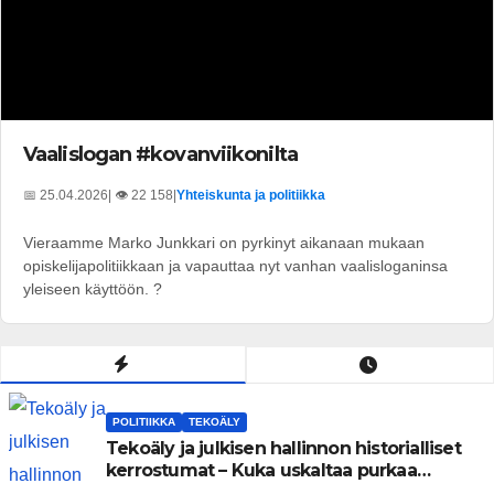
Vaalislogan #kovanviikonilta
📅 25.04.2026
| 👁️ 22 158
|
Yhteiskunta ja politiikka
Vieraamme Marko Junkkari on pyrkinyt aikanaan mukaan
opiskelijapolitiikkaan ja vapauttaa nyt vanhan vaalisloganinsa
yleiseen käyttöön. ?
POLITIIKKA
TEKOÄLY
Tekoäly ja julkisen hallinnon historialliset
kerrostumat – Kuka uskaltaa purkaa
menneisyyden painolastin?