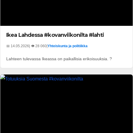
Ikea Lahdessa #kovanviikonilta #lahti
📅 14.05.2026
| 👁️ 28 060
|
Yhteiskunta ja politiikka
Lahteen tulevassa Ikeassa on paikallisia erikoisuuksia. ?