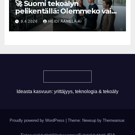
🚀 Suomi tekoälyn
pelikentällä: Olemmeko vain
maksavia asiakkaita vai
9.4.2026
HEIDI ÄÄNELÄ AI
rakennammeko
tulevaisuuden gigatehtaan?
Ideasta kasvuun: yrittäjyys, teknologia & tekoäly
Proudly powered by WordPress
|
Theme: Newsup by
Themeansar
.