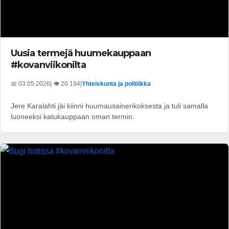
Uusia termejä huumekauppaan
#kovanviikonilta
📅 03.05.2026
| 👁️ 20 194
|
Yhteiskunta ja politiikka
Jere Karalahti jäi kiinni huumausainerikoksesta ja tuli samalla
luoneeksi katukauppaan oman termin.