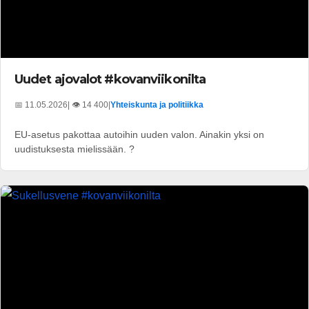
Uudet ajovalot #kovanviikonilta
📅 11.05.2026
| 👁️ 14 400
|
Yhteiskunta ja politiikka
EU-asetus pakottaa autoihin uuden valon. Ainakin yksi on
uudistuksesta mielissään. ?