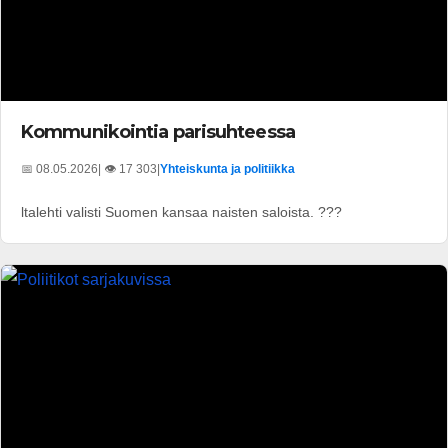
Kommunikointia parisuhteessa
📅 08.05.2026
| 👁️ 17 303
|
Yhteiskunta ja politiikka
ltalehti valisti Suomen kansaa naisten saloista. ???