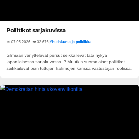
Poliitikot sarjakuvissa
📅 07.05.2026
| 👁️ 32 676
|
Yhteiskunta ja politiikka
Silmiään venyttelevät persut seikkailevat tätä nykyä
japanilaisessa sarjakuvassa. ? Muutkin suomalaiset poliitikot
seikkailevat pian tuttujen hahmojen kanssa vastustajan roolissa.