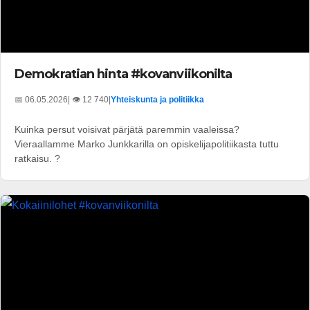
Demokratian hinta #kovanviikonilta
📅 06.05.2026
| 👁️ 12 740
|
Yhteiskunta ja politiikka
Kuinka persut voisivat pärjätä paremmin vaaleissa?
Vieraallamme Marko Junkkarilla on opiskelijapolitiikasta tuttu
ratkaisu. ?