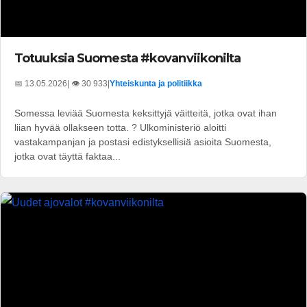
Totuuksia Suomesta #kovanviikonilta
📅 13.05.2026
| 👁️ 30 933
|
Yhteiskunta ja politiikka
Somessa leviää Suomesta keksittyjä väitteitä, jotka ovat ihan
liian hyvää ollakseen totta. ? Ulkoministeriö aloitti
vastakampanjan ja postasi edistyksellisiä asioita Suomesta,
jotka ovat täyttä faktaa...