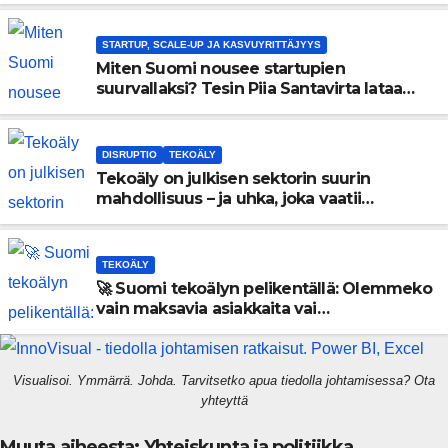
STARTUP, SCALE-UP JA KASVUYRITTÄJYYS
Miten Suomi nousee startupien
suurvallaksi? Tesin Piia Santavirta lataa
kovat luvut pöytään 🚀
DISRUPTIO
TEKOÄLY
Tekoäly on julkisen sektorin suurin
mahdollisuus – ja uhka, joka vaatii
välittömiä tekoja
TEKOÄLY
🚀 Suomi tekoälyn pelikentällä: Olemmeko
vain maksavia asiakkaita vai
rakennammeko tulevaisuuden
gigatehtaan?
Visualisoi. Ymmärrä. Johda. Tarvitsetko apua tiedolla johtamisessa? Ota
yhteyttä
Muuta aiheesta: Yhteiskunta ja politiikka