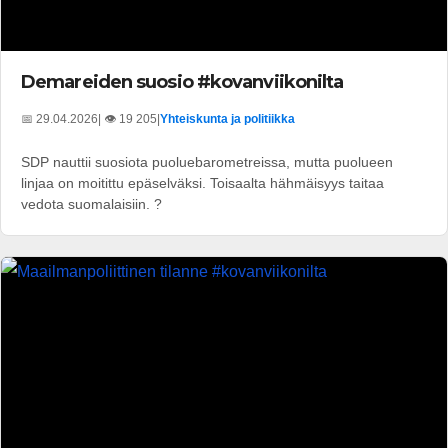
Demareiden suosio #kovanviikonilta
📅 29.04.2026
| 👁️ 19 205
|
Yhteiskunta ja politiikka
SDP nauttii suosiota puoluebarometreissa, mutta puolueen
linjaa on moitittu epäselväksi. Toisaalta hähmäisyys taitaa
vedota suomalaisiin. ?