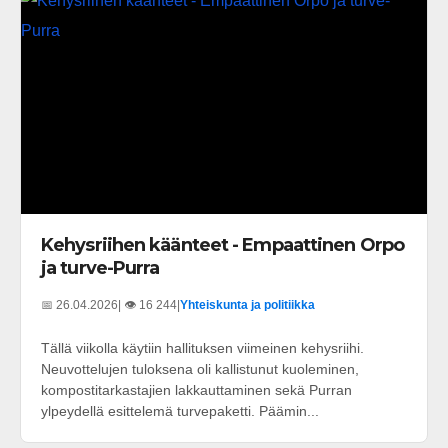
Kehysriihen käänteet - Empaattinen Orpo
ja turve-Purra
📅 26.04.2026
| 👁️ 16 244
|
Yhteiskunta ja politiikka
Tällä viikolla käytiin hallituksen viimeinen kehysriihi.
Neuvottelujen tuloksena oli kallistunut kuoleminen,
kompostitarkastajien lakkauttaminen sekä Purran
ylpeydellä esittelemä turvepaketti. Päämin...