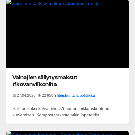
Vainajien säilytysmaksut
#kovanviikonilta
📅 27.04.2026
| 👁️ 22 956
|
Yhteiskunta ja politiikka
Hallitus keksi kehysriihessä uuden leikkauskohteen:
kuolemisen. Kompostitarkastajatkin lopetettiin.