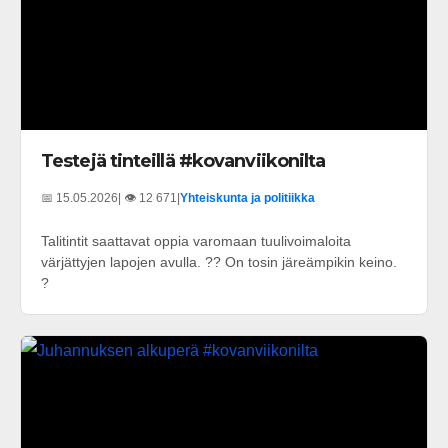
Testejä tinteillä #kovanviikonilta
📅 15.05.2026
| 👁️ 12 671
|
Yhteiskunta ja politiikka
Talitintit saattavat oppia varomaan tuulivoimaloita
värjättyjen lapojen avulla. ?? On tosin järeämpikin keino.
?