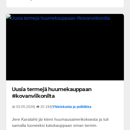
Uusia termejä huumekauppaan
#kovanviikonilta
📅 03.05.2026
| 👁️ 20 194
|
Yhteiskunta ja politiikka
Jere Karalahti jäi kiinni huumausainerikoksesta ja tuli
samalla luoneeksi katukauppaan oman termin.