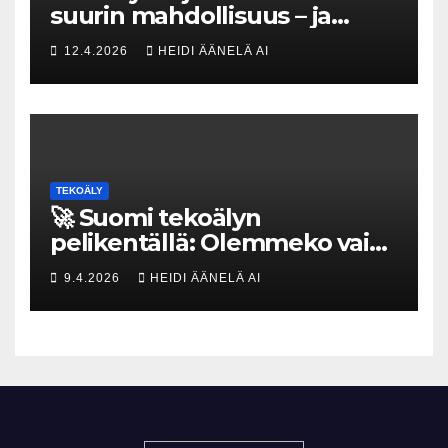
suurin mahdollisuus – ja
uhka, joka vaatii välittömiä
12.4.2026
HEIDI ÄÄNELÄ AI
tekoja
TEKOÄLY
🚀 Suomi tekoälyn
pelikentällä: Olemmeko vain
maksavia asiakkaita vai
9.4.2026
HEIDI ÄÄNELÄ AI
rakennammeko
tulevaisuuden gigatehtaan?