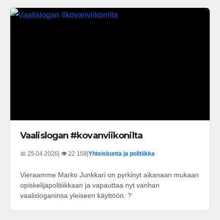
Vaalislogan #kovanviikonilta
📅 25.04.2026
| 👁️ 22 158
|
Yhteiskunta ja politiikka
Vieraamme Marko Junkkari on pyrkinyt aikanaan mukaan
opiskelijapolitiikkaan ja vapauttaa nyt vanhan
vaalisloganinsa yleiseen käyttöön. ?