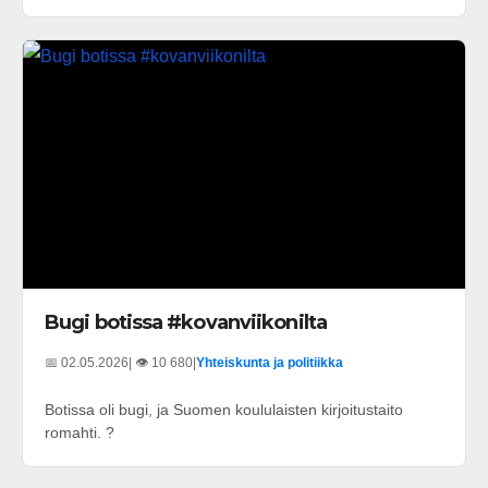
Bugi botissa #kovanviikonilta
📅 02.05.2026
| 👁️ 10 680
|
Yhteiskunta ja politiikka
Botissa oli bugi, ja Suomen koululaisten kirjoitustaito
romahti. ?