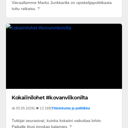
Vieraallamme Marko Junkkarilla on opiskelijapolitiikasta
tuttu ratkaisu. ?
Kokaiinilohet #kovanviikonilta
📅 05.05.2026
| 👁️ 13 189
|
Yhteiskunta ja politiikka
Tutkijat seurasivat, kuinka kokaiini vaikuttaa lohiin.
Paikalle löysi innokas kalamies. ?