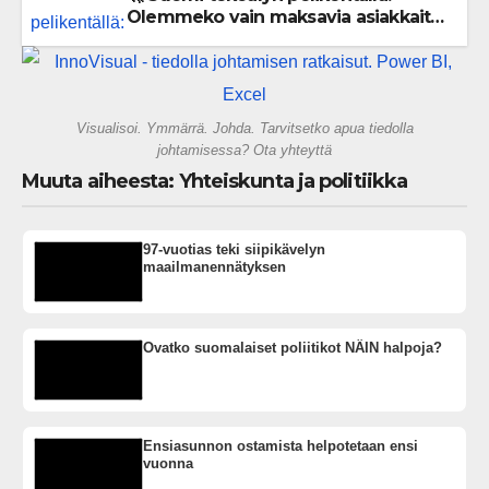
Olemmeko vain maksavia asiakkaita
vai rakennammeko tulevaisuuden
gigatehtaan?
Visualisoi. Ymmärrä. Johda. Tarvitsetko apua tiedolla
johtamisessa? Ota yhteyttä
Muuta aiheesta: Yhteiskunta ja politiikka
97-vuotias teki siipikävelyn
maailmanennätyksen
Ovatko suomalaiset poliitikot NÄIN halpoja?
Ensiasunnon ostamista helpotetaan ensi
vuonna