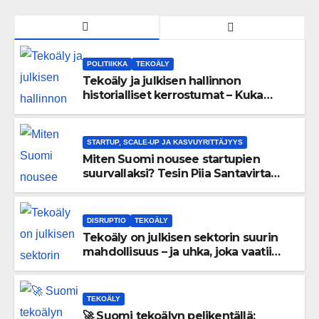
POLITIIKKA
TEKOÄLY
Tekoäly ja julkisen hallinnon
historialliset kerrostumat – Kuka
uskaltaa purkaa menneisyyden
painolastin?
STARTUP, SCALE-UP JA KASVUYRITTÄJYYS
Miten Suomi nousee startupien
suurvallaksi? Tesin Piia Santavirta
lataa kovat luvut pöytään 🚀
DISRUPTIO
TEKOÄLY
Tekoäly on julkisen sektorin suurin
mahdollisuus – ja uhka, joka vaatii
välittömiä tekoja
TEKOÄLY
🚀 Suomi tekoälyn pelikentällä: