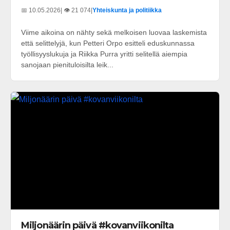
📅 10.05.2026
| 👁️ 21 074
|
Yhteiskunta ja politiikka
Viime aikoina on nähty sekä melkoisen luovaa laskemista
että selittelyjä, kun Petteri Orpo esitteli eduskunnassa
työllisyyslukuja ja Riikka Purra yritti selitellä aiempia
sanojaan pienituloisilta leik...
Miljonäärin päivä #kovanviikonilta