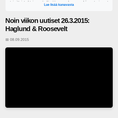
toimittajat yhteisen pöydän ääreen perkaamaan kiinnostavimmat
Lue lisää kanavasta
ajankohtaiset puheenaiheet. https://areena.yle.fi/1-64828919?
t=tulevat-jaksot
Noin viikon uutiset 26.3.2015:
Haglund & Roosevelt
📅 08.09.2015