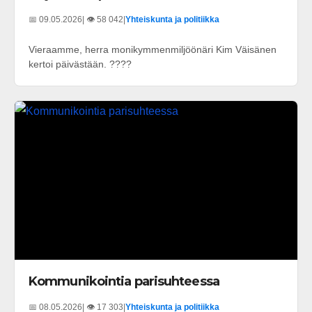
📅 09.05.2026
| 👁️ 58 042
|
Yhteiskunta ja politiikka
Vieraamme, herra monikymmenmiljöönäri Kim Väisänen
kertoi päivästään. ????
Kommunikointia parisuhteessa
📅 08.05.2026
| 👁️ 17 303
|
Yhteiskunta ja politiikka