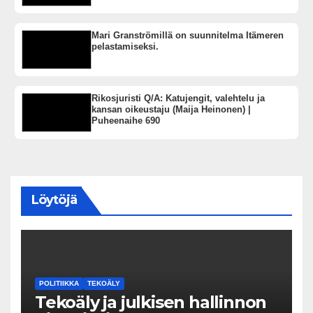
Mari Granströmillä on suunnitelma Itämeren
pelastamiseksi.
Rikosjuristi Q/A: Katujengit, valehtelu ja
kansan oikeustaju (Maija Heinonen) |
Puheenaihe 690
Löytöjä
POLITIIKKA
TEKOÄLY
Tekoäly ja julkisen hallinnon