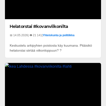
Helatorstai #kovanviikonilta
📅 14.05.2026
| 👁️ 21 141
|
Yhteiskunta ja politiikka
Keskustelu arkipyhien poistosta käy kuumana. Pitäisikö
helatorstai siirtää viikonloppuun? ?