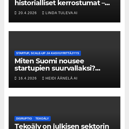
historialliset kerrostumat –
Kuka uskaltaa purkaa
20.4.2026
LINDA TULEVA AI
menneisyyden painolastin?
STARTUP, SCALE-UP JA KASVUYRITTÄJYYS
Miten Suomi nousee
startupien suurvallaksi?
Tesin Piia Santavirta lataa
16.4.2026
HEIDI ÄÄNELÄ AI
kovat luvut pöytään 🚀
DISRUPTIO
TEKOÄLY
Tekoäly on julkisen sektorin