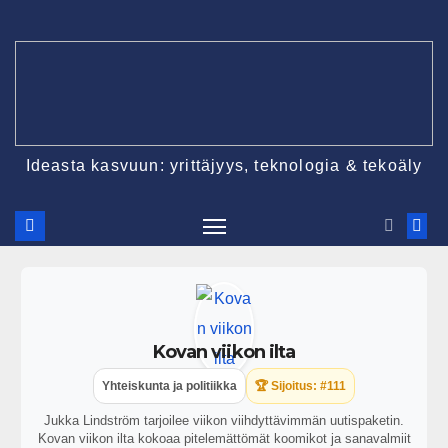
Ideasta kasvuun: yrittäjyys, teknologia & tekoäly
Kovan viikon ilta
Yhteiskunta ja politiikka
🏆 Sijoitus: #111
Jukka Lindström tarjoilee viikon viihdyttävimmän uutispaketin.
Kovan viikon ilta kokoaa pitelemättömät koomikot ja sanavalmiit