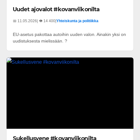
Uudet ajovalot #kovanviikonilta
📅 11.05.2026
| 👁️ 14 400
|
Yhteiskunta ja politiikka
EU-asetus pakottaa autoihin uuden valon. Ainakin yksi on
uudistuksesta mielissään. ?
Sukellusvene #kovanviikonilta