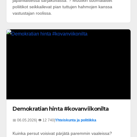
japanilaisessa sarjakuvassa. ? Muutkin suomalaiset
poliitikot seikkailevat pian tuttujen hahmojen kanssa
vastustajan roolissa.
Demokratian hinta #kovanviikonilta
📅 06.05.2026
| 👁️ 12 740
|
Yhteiskunta ja politiikka
Kuinka persut voisivat pärjätä paremmin vaaleissa?