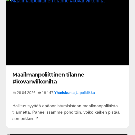
Maailmanpoliittinen tilanne
#kovanviikonilta
📅 28.04.2026
| 👁️ 19 147
|
Yhteiskunta ja politiikka
Hallitus syyttää epäonnistumisistaan maailmanpoliittista
tilannetta. Paneelissamme pohdittiin, voiko kaiken pistää
sen piikkiin. ?