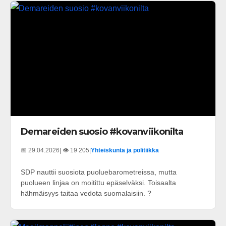
Demareiden suosio #kovanviikonilta
📅 29.04.2026
| 👁️ 19 205
|
Yhteiskunta ja politiikka
SDP nauttii suosiota puoluebarometreissa, mutta
puolueen linjaa on moitittu epäselväksi. Toisaalta
hähmäisyys taitaa vedota suomalaisiin. ?