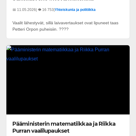
📅 11.05.2026
| 👁️ 16 753
|
Yhteiskunta ja politiikka
Vaalit lähestyvät, sillä laivavertaukset ovat lipuneet taas
Petteri Orpon puheisiin. ????
Pääministerin matematiikkaa ja Riikka
Purran vaalilupaukset