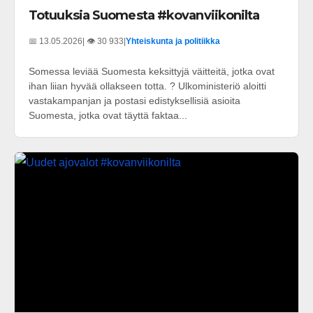
Totuuksia Suomesta #kovanviikonilta
📅 13.05.2026
| 👁️ 30 933
|
Yhteiskunta ja politiikka
Somessa leviää Suomesta keksittyjä väitteitä, jotka ovat
ihan liian hyvää ollakseen totta. ? Ulkoministeriö aloitti
vastakampanjan ja postasi edistyksellisiä asioita
Suomesta, jotka ovat täyttä faktaa...