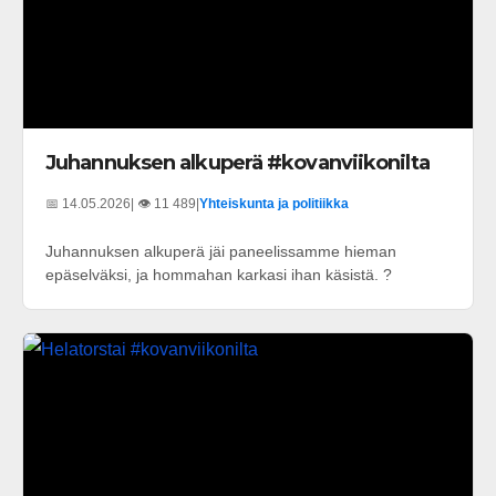
Juhannuksen alkuperä #kovanviikonilta
📅 14.05.2026
| 👁️ 11 489
|
Yhteiskunta ja politiikka
Juhannuksen alkuperä jäi paneelissamme hieman
epäselväksi, ja hommahan karkasi ihan käsistä. ?