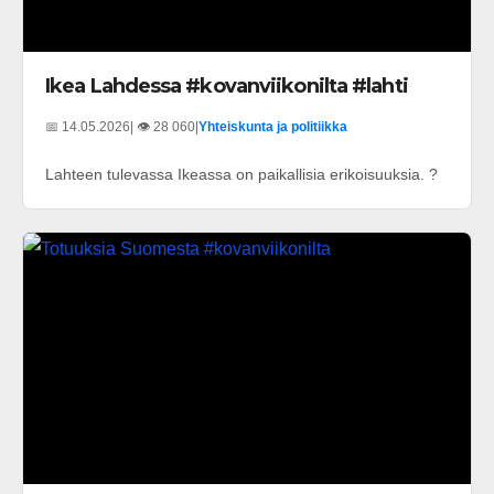
Ikea Lahdessa #kovanviikonilta #lahti
📅 14.05.2026
| 👁️ 28 060
|
Yhteiskunta ja politiikka
Lahteen tulevassa Ikeassa on paikallisia erikoisuuksia. ?