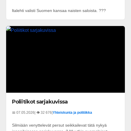
ltalehti valisti Suomen kansaa naisten saloista. ???
Poliitikot sarjakuvissa
📅 07.05.2026
| 👁️ 32 676
|
Yhteiskunta ja politiikka
Silmiään venyttelevät persut seikkailevat tätä nykyä