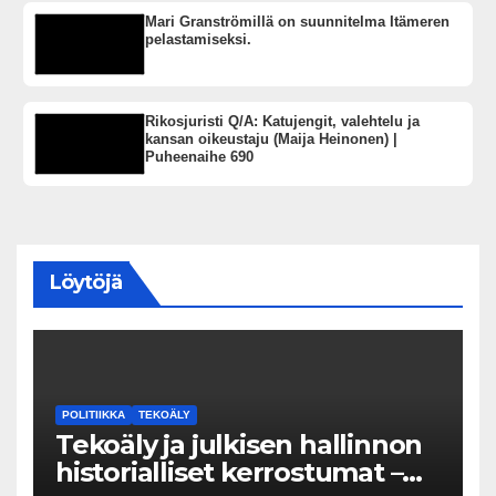
Mari Granströmillä on suunnitelma Itämeren
pelastamiseksi.
Rikosjuristi Q/A: Katujengit, valehtelu ja
kansan oikeustaju (Maija Heinonen) |
Puheenaihe 690
Löytöjä
POLITIIKKA
TEKOÄLY
Tekoäly ja julkisen hallinnon
historialliset kerrostumat –