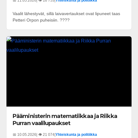
📅 11.05.2026
| 👁️ 16 753
|
Yhteiskunta ja politiikka
Vaalit lähestyvät, sillä laivavertaukset ovat lipuneet taas
Petteri Orpon puheisiin. ????
Pääministerin matematiikkaa ja Riikka
Purran vaalilupaukset
📅 10.05.2026
| 👁️ 21 074
|
Yhteiskunta ja politiikka