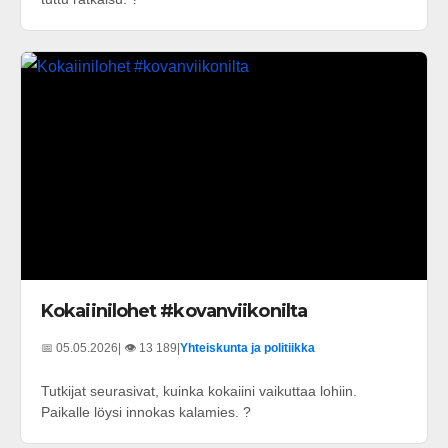
Kokaiinilohet #kovanviikonilta
📅 05.05.2026
| 👁️ 13 189
|
Yhteiskunta ja politiikka
Tutkijat seurasivat, kuinka kokaiini vaikuttaa lohiin.
Paikalle löysi innokas kalamies. ?