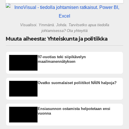
vai rakennammeko tulevaisuuden
gigatehtaan?
Visualisoi. Ymmärrä. Johda. Tarvitsetko apua tiedolla
johtamisessa? Ota yhteyttä
Muuta aiheesta: Yhteiskunta ja politiikka
97-vuotias teki siipikävelyn
maailmanennätyksen
Ovatko suomalaiset poliitikot NÄIN halpoja?
Ensiasunnon ostamista helpotetaan ensi
vuonna