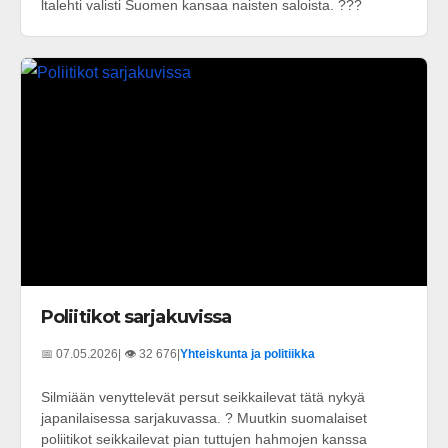
ltalehti valisti Suomen kansaa naisten saloista. ???
Poliitikot sarjakuvissa
📅 07.05.2026
| 👁️ 32 676
|
Yhteiskunta ja politiikka
Silmiään venyttelevät persut seikkailevat tätä nykyä
japanilaisessa sarjakuvassa. ? Muutkin suomalaiset
poliitikot seikkailevat pian tuttujen hahmojen kanssa