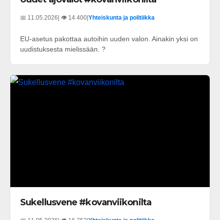
📅 11.05.2026
| 👁️ 14 400
|
Yhteiskunta ja politiikka
EU-asetus pakottaa autoihin uuden valon. Ainakin yksi on
uudistuksesta mielissään. ?
Sukellusvene #kovanviikonilta