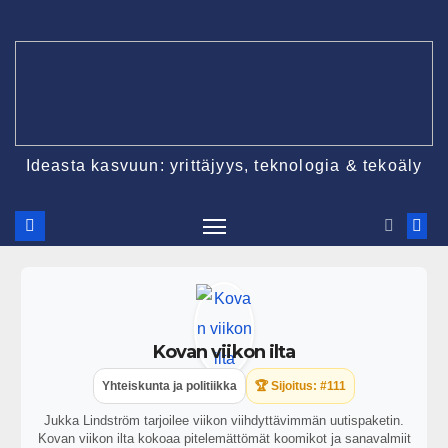
Ideasta kasvuun: yrittäjyys, teknologia & tekoäly
Kovan viikon ilta
Yhteiskunta ja politiikka
🏆 Sijoitus: #111
Jukka Lindström tarjoilee viikon viihdyttävimmän uutispaketin.
Kovan viikon ilta kokoaa pitelemättömät koomikot ja sanavalmiit