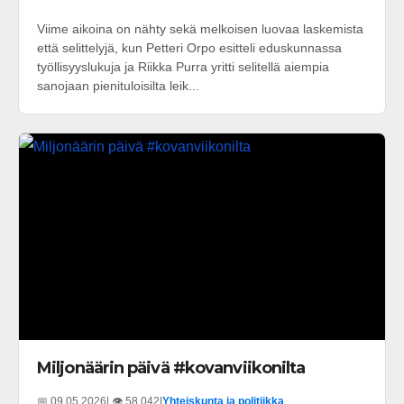
Viime aikoina on nähty sekä melkoisen luovaa laskemista
että selittelyjä, kun Petteri Orpo esitteli eduskunnassa
työllisyyslukuja ja Riikka Purra yritti selitellä aiempia
sanojaan pienituloisilta leik...
Miljonäärin päivä #kovanviikonilta
📅 09.05.2026
| 👁️ 58 042
|
Yhteiskunta ja politiikka