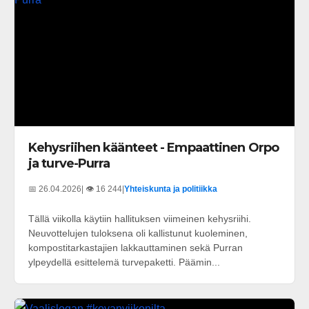
Kehysriihen käänteet - Empaattinen Orpo
ja turve-Purra
📅 26.04.2026
| 👁️ 16 244
|
Yhteiskunta ja politiikka
Tällä viikolla käytiin hallituksen viimeinen kehysriihi.
Neuvottelujen tuloksena oli kallistunut kuoleminen,
kompostitarkastajien lakkauttaminen sekä Purran
ylpeydellä esittelemä turvepaketti. Päämin...