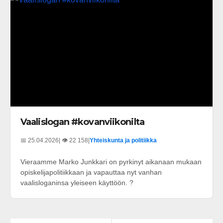
Vaalislogan #kovanviikonilta
📅 25.04.2026
| 👁️ 22 158
|
Yhteiskunta ja politiikka
Vieraamme Marko Junkkari on pyrkinyt aikanaan mukaan
opiskelijapolitiikkaan ja vapauttaa nyt vanhan
vaalisloganinsa yleiseen käyttöön. ?