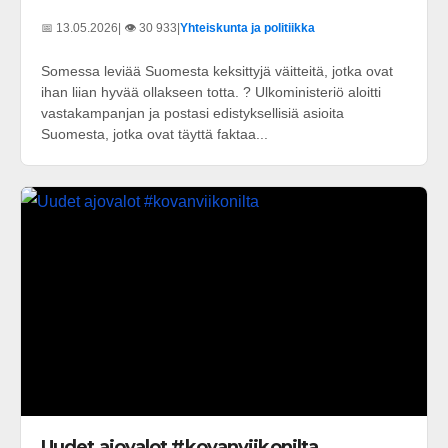
📅 13.05.2026
| 👁️ 30 933
|
Yhteiskunta ja politiikka
Somessa leviää Suomesta keksittyjä väitteitä, jotka ovat
ihan liian hyvää ollakseen totta. ? Ulkoministeriö aloitti
vastakampanjan ja postasi edistyksellisiä asioita
Suomesta, jotka ovat täyttä faktaa...
Uudet ajovalot #kovanviikonilta