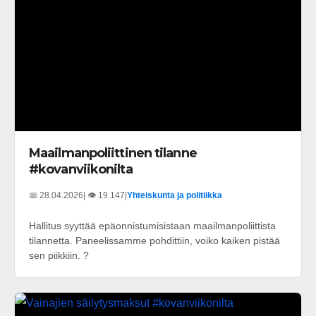
Maailmanpoliittinen tilanne
#kovanviikonilta
📅 28.04.2026
| 👁️ 19 147
|
Yhteiskunta ja politiikka
Hallitus syyttää epäonnistumisistaan maailmanpoliittista
tilannetta. Paneelissamme pohdittiin, voiko kaiken pistää
sen piikkiin. ?