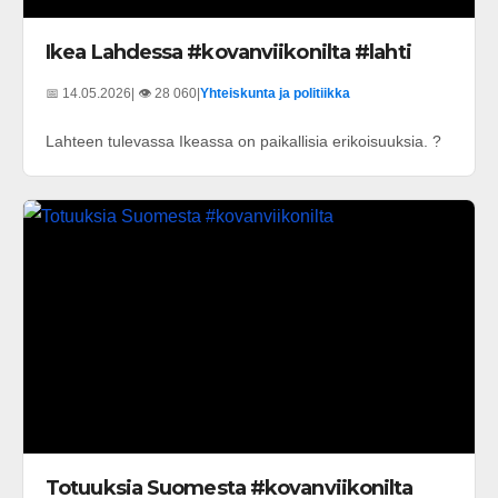
Ikea Lahdessa #kovanviikonilta #lahti
📅 14.05.2026
| 👁️ 28 060
|
Yhteiskunta ja politiikka
Lahteen tulevassa Ikeassa on paikallisia erikoisuuksia. ?
Totuuksia Suomesta #kovanviikonilta