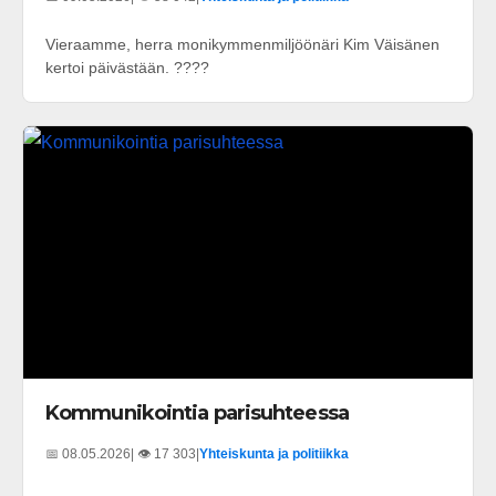
Vieraamme, herra monikymmenmiljöönäri Kim Väisänen
kertoi päivästään. ????
Kommunikointia parisuhteessa
📅 08.05.2026
| 👁️ 17 303
|
Yhteiskunta ja politiikka