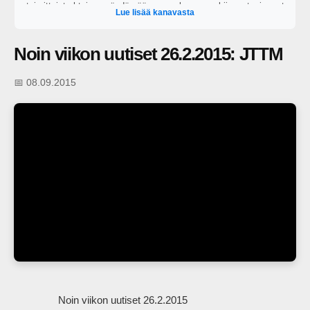
toimittajat yhteisen pöydän ääreen perkaamaan kiinnostavimmat
Lue lisää kanavasta
ajankohtaiset puheenaiheet. https://areena.yle.fi/1-64828919?
t=tulevat-jaksot
Noin viikon uutiset 26.2.2015: JTTM
📅 08.09.2015
                Noin viikon uutiset 26.2.2015
