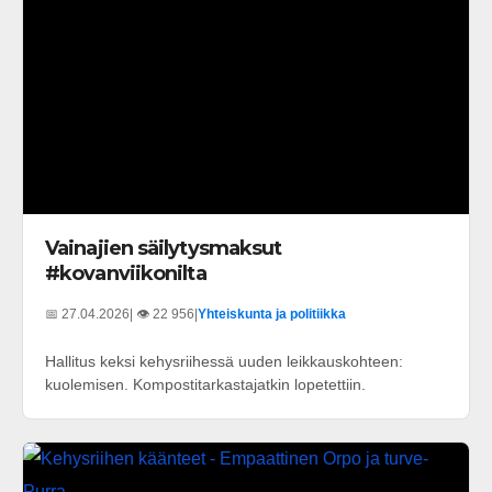
Vainajien säilytysmaksut
#kovanviikonilta
📅 27.04.2026
| 👁️ 22 956
|
Yhteiskunta ja politiikka
Hallitus keksi kehysriihessä uuden leikkauskohteen:
kuolemisen. Kompostitarkastajatkin lopetettiin.