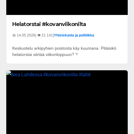
Helatorstai #kovanviikonilta
📅 14.05.2026
| 👁️ 21 141
|
Yhteiskunta ja politiikka
Keskustelu arkipyhien poistosta käy kuumana. Pitäisikö
helatorstai siirtää viikonloppuun? ?