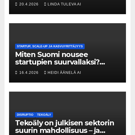
Kuka uskaltaa purkaa
20.4.2026
LINDA TULEVA AI
menneisyyden painolastin?
STARTUP, SCALE-UP JA KASVUYRITTÄJYYS
Miten Suomi nousee
startupien suurvallaksi?
Tesin Piia Santavirta lataa
16.4.2026
HEIDI ÄÄNELÄ AI
kovat luvut pöytään 🚀
DISRUPTIO
TEKOÄLY
Tekoäly on julkisen sektorin
suurin mahdollisuus – ja