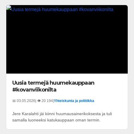
Uusia termejä huumekauppaan
#kovanviikonilta
📅 03.05.2026
| 👁️ 20 194
|
Yhteiskunta ja politiikka
Jere Karalahti jäi kiinni huumausainerikoksesta ja tuli
samalla luoneeksi katukauppaan oman termin.