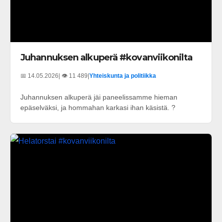
Juhannuksen alkuperä #kovanviikonilta
📅 14.05.2026
| 👁️ 11 489
|
Yhteiskunta ja politiikka
Juhannuksen alkuperä jäi paneelissamme hieman
epäselväksi, ja hommahan karkasi ihan käsistä. ?