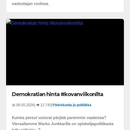
vastustajan roolissa.
Demokratian hinta #kovanviikonilta
📅 06.05.2026
| 👁️ 12 740
|
Yhteiskunta ja politiikka
Kuinka persut voisivat pärjätä paremmin vaaleissa?
Vieraallamme Marko Junkkarilla on opiskelijapolitiikasta
tuttu ratkaisu. ?