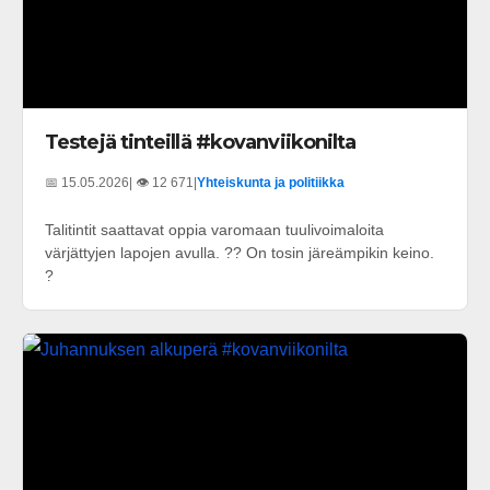
Testejä tinteillä #kovanviikonilta
📅 15.05.2026
| 👁️ 12 671
|
Yhteiskunta ja politiikka
Talitintit saattavat oppia varomaan tuulivoimaloita
värjättyjen lapojen avulla. ?? On tosin järeämpikin keino.
?