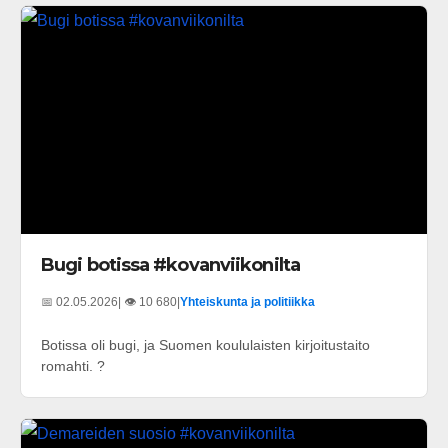
Bugi botissa #kovanviikonilta
📅 02.05.2026
| 👁️ 10 680
|
Yhteiskunta ja politiikka
Botissa oli bugi, ja Suomen koululaisten kirjoitustaito
romahti. ?