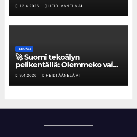
uhka, joka vaatii välittömiä
12.4.2026
HEIDI ÄÄNELÄ AI
tekoja
TEKOÄLY
🚀 Suomi tekoälyn
pelikentällä: Olemmeko vain
maksavia asiakkaita vai
9.4.2026
HEIDI ÄÄNELÄ AI
rakennammeko
tulevaisuuden gigatehtaan?