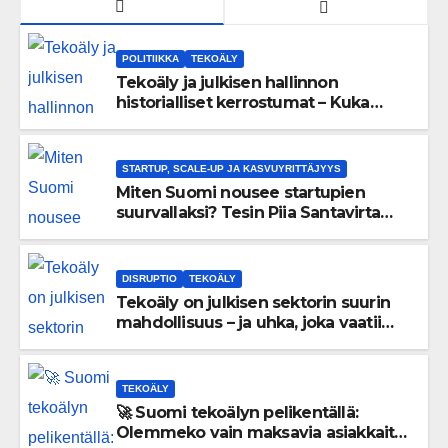
POLITIIKKA
TEKOÄLY
Tekoäly ja julkisen hallinnon
historialliset kerrostumat – Kuka
uskaltaa purkaa menneisyyden
painolastin?
STARTUP, SCALE-UP JA KASVUYRITTÄJYYS
Miten Suomi nousee startupien
suurvallaksi? Tesin Piia Santavirta
lataa kovat luvut pöytään 🚀
DISRUPTIO
TEKOÄLY
Tekoäly on julkisen sektorin suurin
mahdollisuus – ja uhka, joka vaatii
välittömiä tekoja
TEKOÄLY
🚀 Suomi tekoälyn pelikentällä:
Olemmeko vain maksavia asiakkaita