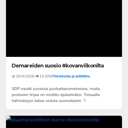
Demareiden suosio #kovanviikonilta
📅 29.04.2026
| 👁️ 19 205
|
Yhteiskunta ja politiikka
SDP nauttii suosiota puoluebarometreissa, mutta
puolueen linjaa on moitittu epäselväksi. Toisaalta
hähmäisyys taitaa vedota suomalaisiin. ?