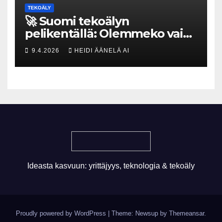
TEKOÄLY
🚀 Suomi tekoälyn
pelikentällä: Olemmeko vain
maksavia asiakkaita vai
9.4.2026
HEIDI ÄÄNELÄ AI
rakennammeko
tulevaisuuden gigatehtaan?
Ideasta kasvuun: yrittäjyys, teknologia & tekoäly
Proudly powered by WordPress
|
Theme: Newsup by
Themeansar
.