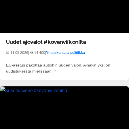
Uudet ajovalot #kovanviikonilta
📅 11.05.2026
| 👁️ 14 400
|
Yhteiskunta ja politiikka
EU-asetus pakottaa autoihin uuden valon. Ainakin yksi on
uudistuksesta mielissään. ?