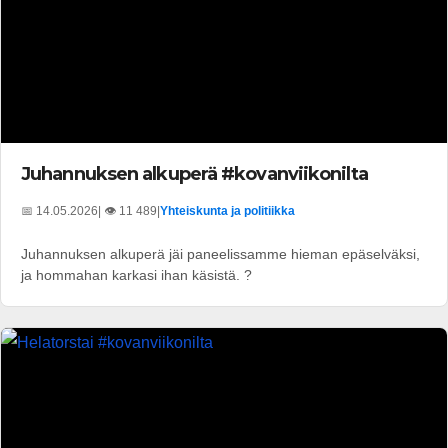
Juhannuksen alkuperä #kovanviikonilta
📅 14.05.2026
| 👁️ 11 489
|
Yhteiskunta ja politiikka
Juhannuksen alkuperä jäi paneelissamme hieman epäselväksi,
ja hommahan karkasi ihan käsistä. ?