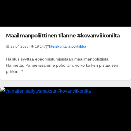
Maailmanpoliittinen tilanne #kovanviikonilta
📅 28.04.2026
| 👁️ 19 147
|
Yhteiskunta ja politiikka
Hallitus syyttää epäonnistumisistaan maailmanpoliittista
tilannetta. Paneelissamme pohdittiin, voiko kaiken pistää sen
piikkiin. ?