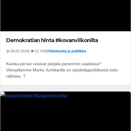
Demokratian hinta #kovanviikonilta
📅 06.05.2026
| 👁️ 12 740
|
Yhteiskunta ja politiikka
Kuinka persut voisivat pärjätä paremmin vaaleissa?
Vieraallamme Marko Junkkarilla on opiskelijapolitiikasta tuttu
ratkaisu. ?