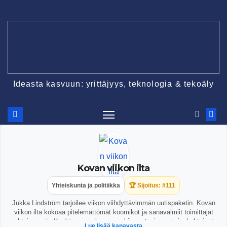
Skip
to
content
Ideasta kasvuun: yrittäjyys, teknologia & tekoäly
Kovan viikon ilta
Yhteiskunta ja politiikka
🏆 Sijoitus: #111
Jukka Lindström tarjoilee viikon viihdyttävimmän uutispaketin. Kovan
viikon ilta kokoaa pitelemättömät koomikot ja sanavalmiit toimittajat
yhteisen pöydän ääreen perkaamaan kiinnostavimmat ajankohtaiset
Lue lisää kanavasta