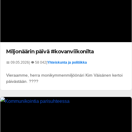
Miljonäärin päivä #kovanviikonilta
📅 09.05.2026
| 👁️ 58 042
|
Yhteiskunta ja politiikka
Vieraamme, herra monikymmenmiljöönäri Kim Väisänen kertoi
päivästään. ????