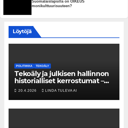
Suomalaislapsilla on OIKEUS
monikulttuurisuuteen?
Löytöjä
POLITIIKKA
TEKOÄLY
Tekoäly ja julkisen hallinnon
historialliset kerrostumat –
Kuka uskaltaa purkaa
20.4.2026
LINDA TULEVA AI
menneisyyden painolastin?