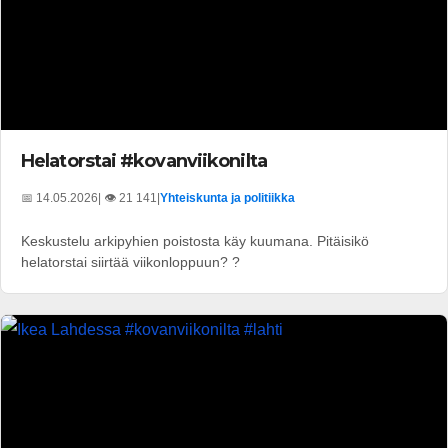
Helatorstai #kovanviikonilta
📅 14.05.2026
| 👁️ 21 141
|
Yhteiskunta ja politiikka
Keskustelu arkipyhien poistosta käy kuumana. Pitäisikö
helatorstai siirtää viikonloppuun? ?