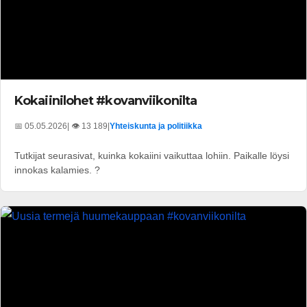
Kokaiinilohet #kovanviikonilta
📅 05.05.2026
| 👁️ 13 189
|
Yhteiskunta ja politiikka
Tutkijat seurasivat, kuinka kokaiini vaikuttaa lohiin. Paikalle löysi
innokas kalamies. ?