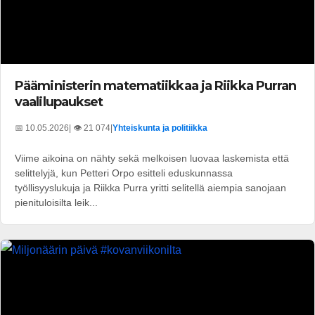
Pääministerin matematiikkaa ja Riikka Purran
vaalilupaukset
📅 10.05.2026
| 👁️ 21 074
|
Yhteiskunta ja politiikka
Viime aikoina on nähty sekä melkoisen luovaa laskemista että
selittelyjä, kun Petteri Orpo esitteli eduskunnassa
työllisyyslukuja ja Riikka Purra yritti selitellä aiempia sanojaan
pienituloisilta leik...