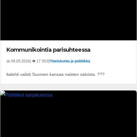
Kommunikointia parisuhteessa
📅 08.05.2026
| 👁️ 17 303
|
Yhteiskunta ja politiikka
ltalehti valisti Suomen kansaa naisten saloista. ???