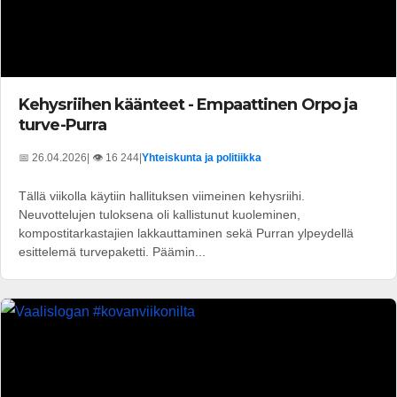
Kehysriihen käänteet - Empaattinen Orpo ja
turve-Purra
📅 26.04.2026
| 👁️ 16 244
|
Yhteiskunta ja politiikka
Tällä viikolla käytiin hallituksen viimeinen kehysriihi.
Neuvottelujen tuloksena oli kallistunut kuoleminen,
kompostitarkastajien lakkauttaminen sekä Purran ylpeydellä
esittelemä turvepaketti. Päämin...