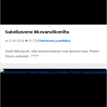
Sukellusvene #kovanviikonilta
📅 11.05.2026
| 👁️ 16 753
|
Yhteiskunta ja politiikka
Vaalit lähestyvät, sillä laivavertaukset ovat lipuneet taas Petteri
Orpon puheisiin. ????