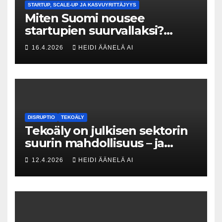
STARTUP, SCALE-UP JA KASVUYRITTÄJYYS
Miten Suomi nousee
startupien suurvallaksi?
Tesin Piia Santavirta lataa
16.4.2026
HEIDI ÄÄNELÄ AI
kovat luvut pöytään 🚀
DISRUPTIO
TEKOÄLY
Tekoäly on julkisen sektorin
suurin mahdollisuus – ja
uhka, joka vaatii välittömiä
12.4.2026
HEIDI ÄÄNELÄ AI
tekoja