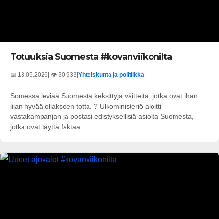
Totuuksia Suomesta #kovanviikonilta
📅 13.05.2026
| 👁️ 30 933
|
Yhteiskunta ja politiikka
Somessa leviää Suomesta keksittyjä väitteitä, jotka ovat ihan
liian hyvää ollakseen totta. ? Ulkoministeriö aloitti
vastakampanjan ja postasi edistyksellisiä asioita Suomesta,
jotka ovat täyttä faktaa...