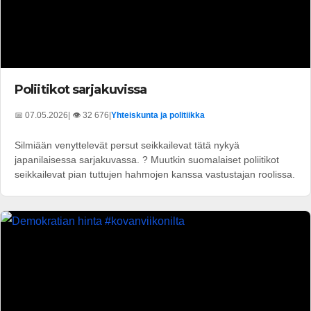
Poliitikot sarjakuvissa
📅 07.05.2026
| 👁️ 32 676
|
Yhteiskunta ja politiikka
Silmiään venyttelevät persut seikkailevat tätä nykyä
japanilaisessa sarjakuvassa. ? Muutkin suomalaiset poliitikot
seikkailevat pian tuttujen hahmojen kanssa vastustajan roolissa.