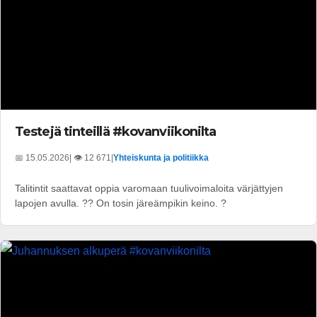
Testejä tinteillä #kovanviikonilta
📅 15.05.2026
| 👁️ 12 671
|
Yhteiskunta ja politiikka
Talitintit saattavat oppia varomaan tuulivoimaloita värjättyjen
lapojen avulla. ?? On tosin järeämpikin keino. ?