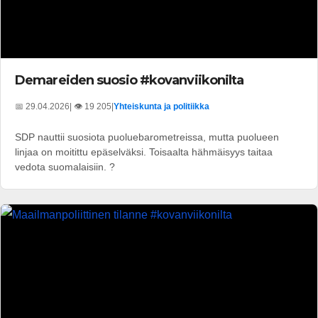
Demareiden suosio #kovanviikonilta
📅 29.04.2026
| 👁️ 19 205
|
Yhteiskunta ja politiikka
SDP nauttii suosiota puoluebarometreissa, mutta puolueen
linjaa on moitittu epäselväksi. Toisaalta hähmäisyys taitaa
vedota suomalaisiin. ?