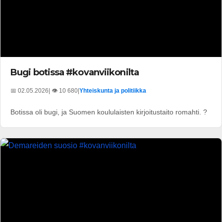
Bugi botissa #kovanviikonilta
📅 02.05.2026
| 👁️ 10 680
|
Yhteiskunta ja politiikka
Botissa oli bugi, ja Suomen koululaisten kirjoitustaito romahti. ?