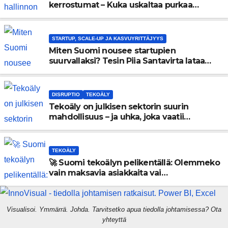
kerrostumat – Kuka uskaltaa purkaa
menneisyyden painolastin?
STARTUP, SCALE-UP JA KASVUYRITTÄJYYS
Miten Suomi nousee startupien
suurvallaksi? Tesin Piia Santavirta lataa
kovat luvut pöytään 🚀
DISRUPTIO
TEKOÄLY
Tekoäly on julkisen sektorin suurin
mahdollisuus – ja uhka, joka vaatii
välittömiä tekoja
TEKOÄLY
🚀 Suomi tekoälyn pelikentällä: Olemmeko
vain maksavia asiakkaita vai
rakennammeko tulevaisuuden
gigatehtaan?
Visualisoi. Ymmärrä. Johda. Tarvitsetko apua tiedolla johtamisessa? Ota
yhteyttä