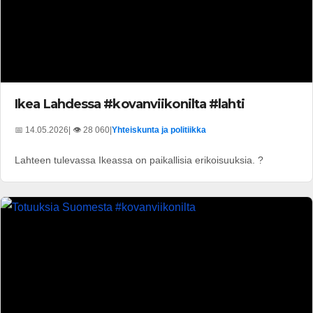
Ikea Lahdessa #kovanviikonilta #lahti
📅 14.05.2026
| 👁️ 28 060
|
Yhteiskunta ja politiikka
Lahteen tulevassa Ikeassa on paikallisia erikoisuuksia. ?