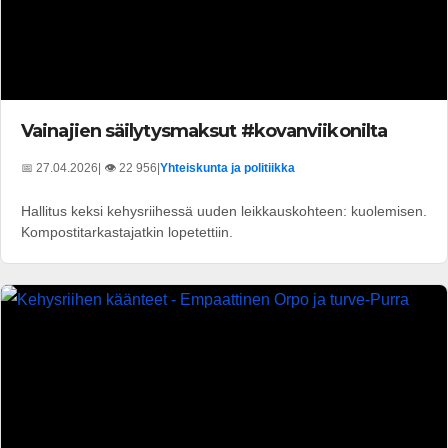
Vainajien säilytysmaksut #kovanviikonilta
📅 27.04.2026
| 👁️ 22 956
|
Yhteiskunta ja politiikka
Hallitus keksi kehysriihessä uuden leikkauskohteen: kuolemisen.
Kompostitarkastajatkin lopetettiin.