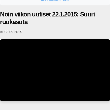
puheenaiheet. https://areena.yle.fi/1-64828919?t=tulevat-jaksot
Noin viikon uutiset 22.1.2015: Suuri
ruokasota
📅 08.09.2015