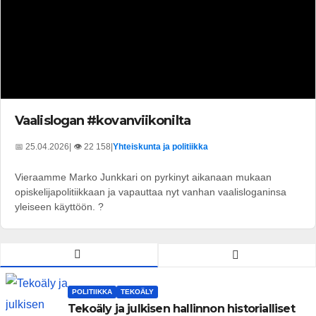
Vaalislogan #kovanviikonilta
📅 25.04.2026
| 👁️ 22 158
|
Yhteiskunta ja politiikka
Vieraamme Marko Junkkari on pyrkinyt aikanaan mukaan
opiskelijapolitiikkaan ja vapauttaa nyt vanhan vaalisloganinsa
yleiseen käyttöön. ?
POLITIIKKA
TEKOÄLY
Tekoäly ja julkisen hallinnon historialliset