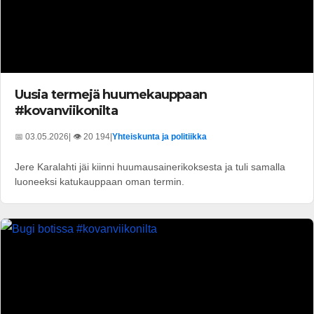
Uusia termejä huumekauppaan
#kovanviikonilta
📅 03.05.2026
| 👁️ 20 194
|
Yhteiskunta ja politiikka
Jere Karalahti jäi kiinni huumausainerikoksesta ja tuli samalla
luoneeksi katukauppaan oman termin.