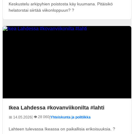
Keskustelu arkipyhien poistosta käy kuumana. Pitäisikö
helatorstai siirtää viikonloppuun? ?
Ikea Lahdessa #kovanviikonilta #lahti
| 👁️ 28 060
📅 14.05.2026
|
Yhteiskunta ja politiikka
Lahteen tulevassa Ikeassa on paikallisia erikoisuuksia. ?