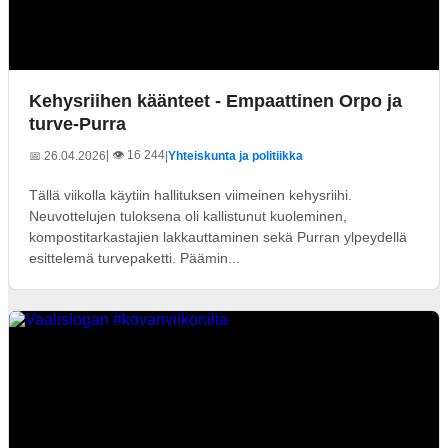
Kehysriihen käänteet - Empaattinen Orpo ja
turve-Purra
| 👁️ 16 244
📅 26.04.2026
|
Yhteiskunta ja politiikka
Tällä viikolla käytiin hallituksen viimeinen kehysriihi.
Neuvottelujen tuloksena oli kallistunut kuoleminen,
kompostitarkastajien lakkauttaminen sekä Purran ylpeydellä
esittelemä turvepaketti. Päämin...