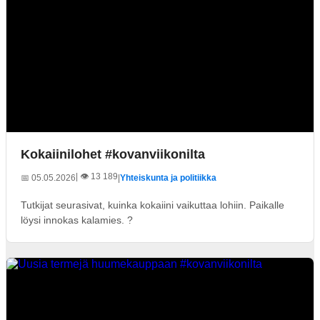
Kokaiinilohet #kovanviikonilta
| 👁️ 13 189
📅 05.05.2026
|
Yhteiskunta ja politiikka
Tutkijat seurasivat, kuinka kokaiini vaikuttaa lohiin. Paikalle
löysi innokas kalamies. ?