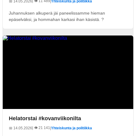
| 👁️ 11 489
📅 14.05.2026
|
Yhteiskunta ja politiikka
Juhannuksen alkuperä jäi paneelissamme hieman
epäselväksi, ja hommahan karkasi ihan käsistä. ?
Helatorstai #kovanviikonilta
| 👁️ 21 141
📅 14.05.2026
|
Yhteiskunta ja politiikka