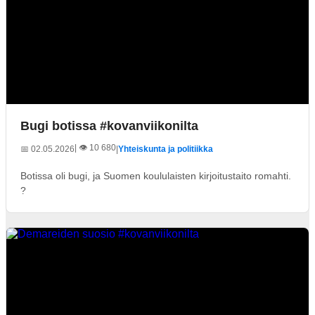
Bugi botissa #kovanviikonilta
| 👁️ 10 680
📅 02.05.2026
|
Yhteiskunta ja politiikka
Botissa oli bugi, ja Suomen koululaisten kirjoitustaito romahti.
?