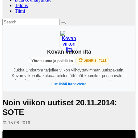
Talous
Tiimi
Kovan viikon ilta
🏆 Sijoitus: #111
Yhteiskunta ja politiikka
Jukka Lindström tarjoilee viikon viihdyttävimmän uutispaketin.
Kovan viikon ilta kokoaa pitelemättömät koomikot ja sanavalmiit
toimittajat yhteisen pöydän ääreen perkaamaan kiinnostavimmat
Lue lisää kanavasta
ajankohtaiset puheenaiheet. https://areena.yle.fi/1-64828919?
t=tulevat-jaksot
Noin viikon uutiset 20.11.2014:
SOTE
📅 15.08.2016