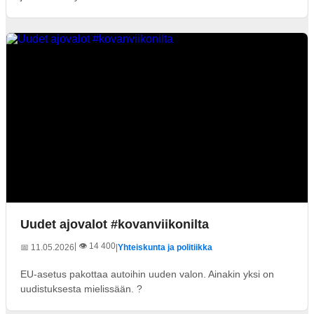
Uudet ajovalot #kovanviikonilta
| 👁️ 14 400
📅 11.05.2026
|
Yhteiskunta ja politiikka
EU-asetus pakottaa autoihin uuden valon. Ainakin yksi on
uudistuksesta mielissään. ?