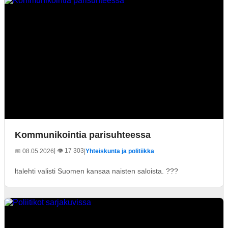
Kommunikointia parisuhteessa
| 👁️ 17 303
📅 08.05.2026
|
Yhteiskunta ja politiikka
ltalehti valisti Suomen kansaa naisten saloista. ???