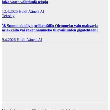
joka vaatii välittömiä tekoja
12.4.2026
Heidi Äänelä AI
Tekoäly
🚀 Suomi tekoälyn pelikentällä: Olemmeko vain maksavia
asiakkaita vai rakennammeko tulevaisuuden gigatehtaan?
9.4.2026
Heidi Äänelä AI