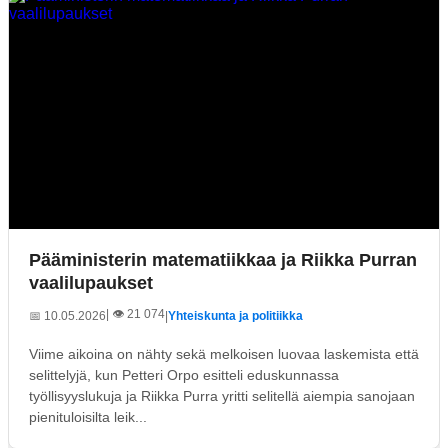
Pääministerin matematiikkaa ja Riikka Purran
vaalilupaukset
| 👁️ 21 074
📅 10.05.2026
|
Yhteiskunta ja politiikka
Viime aikoina on nähty sekä melkoisen luovaa laskemista että
selittelyjä, kun Petteri Orpo esitteli eduskunnassa
työllisyyslukuja ja Riikka Purra yritti selitellä aiempia sanojaan
pienituloisilta leik...