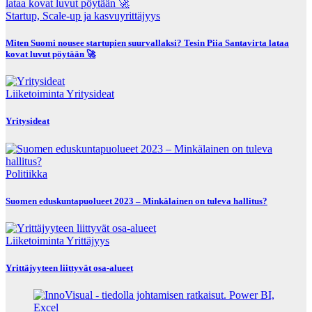
Startup, Scale-up ja kasvuyrittäjyys
Miten Suomi nousee startupien suurvallaksi? Tesin Piia Santavirta lataa
kovat luvut pöytään 🚀
Liiketoiminta
Yritysideat
Yritysideat
Politiikka
Suomen eduskuntapuolueet 2023 – Minkälainen on tuleva hallitus?
Liiketoiminta
Yrittäjyys
Yrittäjyyteen liittyvät osa-alueet