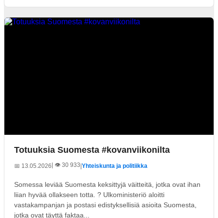
Totuuksia Suomesta #kovanviikonilta
| 👁️ 30 933
📅 13.05.2026
|
Yhteiskunta ja politiikka
Somessa leviää Suomesta keksittyjä väitteitä, jotka ovat ihan
liian hyvää ollakseen totta. ? Ulkoministeriö aloitti
vastakampanjan ja postasi edistyksellisiä asioita Suomesta,
jotka ovat täyttä faktaa...