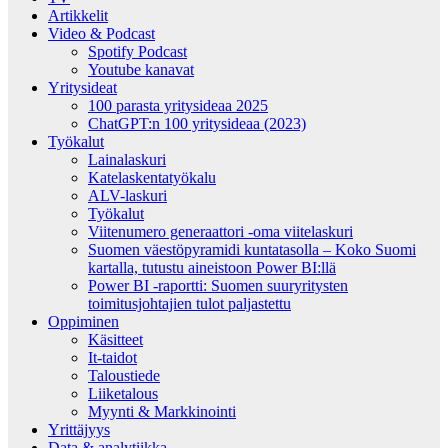
Artikkelit
Video & Podcast
Spotify Podcast
Youtube kanavat
Yritysideat
100 parasta yritysideaa 2025
ChatGPT:n 100 yritysideaa (2023)
Työkalut
Lainalaskuri
Katelaskentatyökalu
ALV-laskuri
Työkalut
Viitenumero generaattori -oma viitelaskuri
Suomen väestöpyramidi kuntatasolla – Koko Suomi
kartalla, tutustu aineistoon Power BI:llä
Power BI -raportti: Suomen suuryritysten
toimitusjohtajien tulot paljastettu
Oppiminen
Käsitteet
It-taidot
Taloustiede
Liiketalous
Myynti & Markkinointi
Yrittäjyys
Data & analytiikka