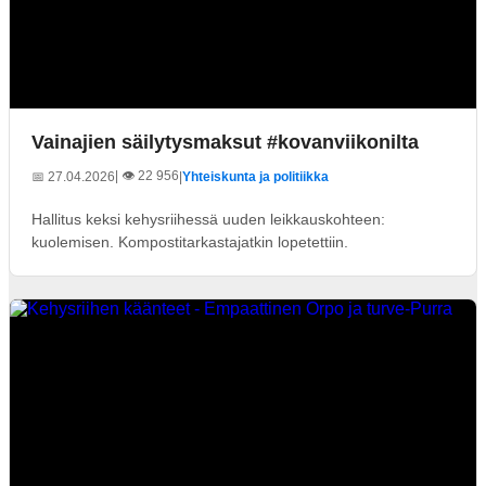
Vainajien säilytysmaksut #kovanviikonilta
| 👁️ 22 956
📅 27.04.2026
|
Yhteiskunta ja politiikka
Hallitus keksi kehysriihessä uuden leikkauskohteen:
kuolemisen. Kompostitarkastajatkin lopetettiin.