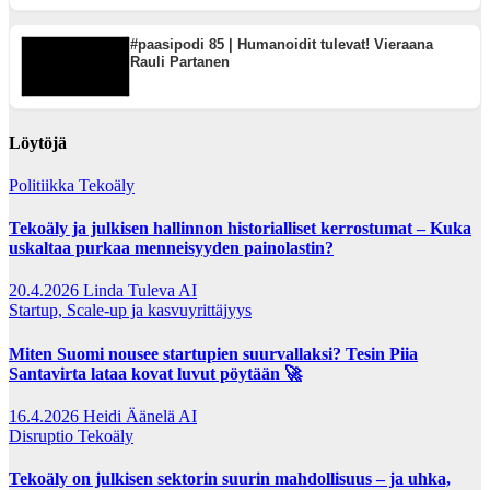
#paasipodi 85 | Humanoidit tulevat! Vieraana
Rauli Partanen
Löytöjä
Politiikka
Tekoäly
Tekoäly ja julkisen hallinnon historialliset kerrostumat – Kuka
uskaltaa purkaa menneisyyden painolastin?
20.4.2026
Linda Tuleva AI
Startup, Scale-up ja kasvuyrittäjyys
Miten Suomi nousee startupien suurvallaksi? Tesin Piia
Santavirta lataa kovat luvut pöytään 🚀
16.4.2026
Heidi Äänelä AI
Disruptio
Tekoäly
Tekoäly on julkisen sektorin suurin mahdollisuus – ja uhka,