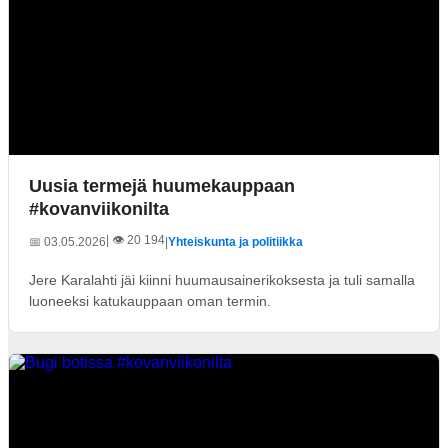
Uusia termejä huumekauppaan
#kovanviikonilta
| 👁️ 20 194
📅 03.05.2026
|
Yhteiskunta ja politiikka
Jere Karalahti jäi kiinni huumausainerikoksesta ja tuli samalla
luoneeksi katukauppaan oman termin.