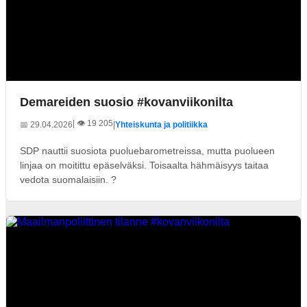
Demareiden suosio #kovanviikonilta
| 👁️ 19 205
📅 29.04.2026
|
Yhteiskunta ja politiikka
SDP nauttii suosiota puoluebarometreissa, mutta puolueen
linjaa on moitittu epäselväksi. Toisaalta hähmäisyys taitaa
vedota suomalaisiin. ?