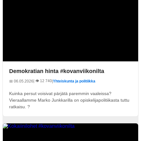
Demokratian hinta #kovanviikonilta
| 👁️ 12 740
📅 06.05.2026
|
Yhteiskunta ja politiikka
Kuinka persut voisivat pärjätä paremmin vaaleissa?
Vieraallamme Marko Junkkarilla on opiskelijapolitiikasta tuttu
ratkaisu. ?