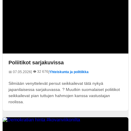
Poliitikot sarjakuvissa
| 👁️ 32 676
📅 07.05.2026
|
Yhteiskunta ja politiikka
Silmiään venyttelevät persut seikkailevat tätä nykyä
japanilaisessa sarjakuvassa. ? Muutkin suomalaiset poliitikot
seikkailevat pian tuttujen hahmojen kanssa vastustajan
roolissa.