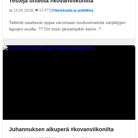
Testejä tinteillä #kovanviikonilta
| 👁️ 12 671
📅 15.05.2026
|
Yhteiskunta ja politiikka
Talitintit saattavat oppia varomaan tuulivoimaloita värjättyjen
lapojen avulla. ?? On tosin järeämpikin keino. ?
Juhannuksen alkuperä #kovanviikonilta