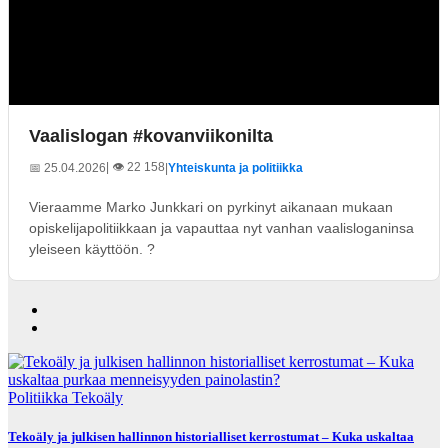
Vaalislogan #kovanviikonilta
| 👁️ 22 158
📅 25.04.2026
|
Yhteiskunta ja politiikka
Vieraamme Marko Junkkari on pyrkinyt aikanaan mukaan
opiskelijapolitiikkaan ja vapauttaa nyt vanhan vaalisloganinsa
yleiseen käyttöön. ?
Politiikka
Tekoäly
Tekoäly ja julkisen hallinnon historialliset kerrostumat – Kuka uskaltaa