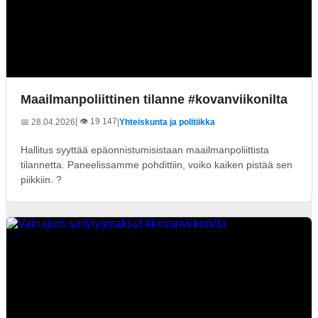
Maailmanpoliittinen tilanne #kovanviikonilta
| 👁️ 19 147
📅 28.04.2026
|
Yhteiskunta ja politiikka
Hallitus syyttää epäonnistumisistaan maailmanpoliittista
tilannetta. Paneelissamme pohdittiin, voiko kaiken pistää sen
piikkiin. ?