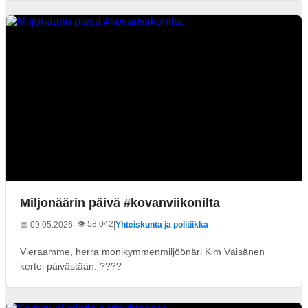
Miljonäärin päivä #kovanviikonilta
| 👁️ 58 042
📅 09.05.2026
|
Yhteiskunta ja politiikka
Vieraamme, herra monikymmenmiljöönäri Kim Väisänen
kertoi päivästään. ????