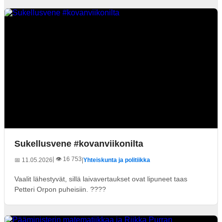
Sukellusvene #kovanviikonilta
| 👁️ 16 753
📅 11.05.2026
|
Yhteiskunta ja politiikka
Vaalit lähestyvät, sillä laivavertaukset ovat lipuneet taas
Petteri Orpon puheisiin. ????