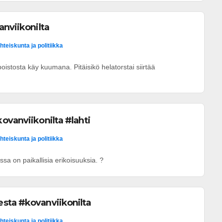
anviikonilta
hteiskunta ja politiikka
oistosta käy kuumana. Pitäisikö helatorstai siirtää
ovanviikonilta #lahti
hteiskunta ja politiikka
sa on paikallisia erikoisuuksia. ?
sta #kovanviikonilta
hteiskunta ja politiikka