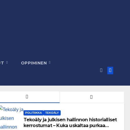
UT
OPPIMINEN
POLITIIKKA
TEKOÄLY
Tekoäly ja julkisen hallinnon historialliset
kerrostumat – Kuka uskaltaa purkaa