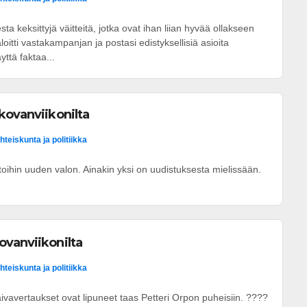
 keksittyjä väitteitä, jotka ovat ihan liian hyvää ollakseen
aloitti vastakampanjan ja postasi edistyksellisiä asioita
yttä faktaa...
kovanviikonilta
hteiskunta ja politiikka
oihin uuden valon. Ainakin yksi on uudistuksesta mielissään.
ovanviikonilta
hteiskunta ja politiikka
 laivavertaukset ovat lipuneet taas Petteri Orpon puheisiin. ????