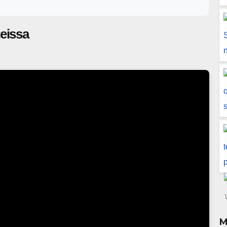
teissa
M