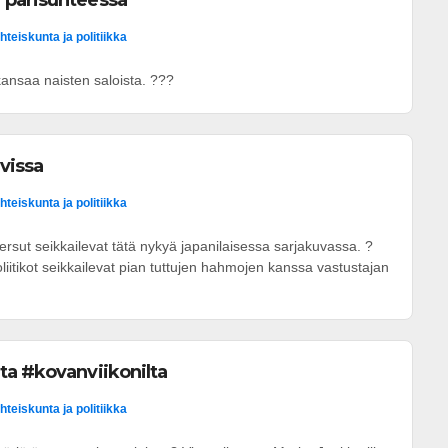
parisuhteessa
hteiskunta ja politiikka
 kansaa naisten saloista. ???
uvissa
hteiskunta ja politiikka
ersut seikkailevat tätä nykyä japanilaisessa sarjakuvassa. ?
iitikot seikkailevat pian tuttujen hahmojen kanssa vastustajan
ta #kovanviikonilta
hteiskunta ja politiikka