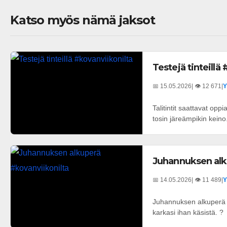
Katso myös nämä jaksot
Testejä tinteillä
📅 15.05.2026
| 👁️ 12 671
|
Y
Talitintit saattavat opp
tosin järeämpikin keino
Juhannuksen alk
📅 14.05.2026
| 👁️ 11 489
|
Y
Juhannuksen alkuperä 
karkasi ihan käsistä. ?