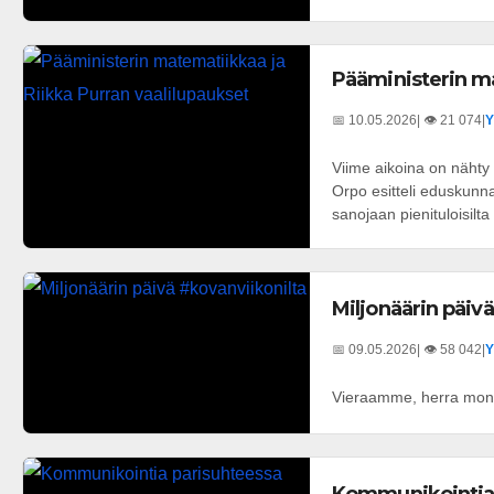
Pääministerin ma
📅 10.05.2026
| 👁️ 21 074
|
Y
Viime aikoina on nähty 
Orpo esitteli eduskunnas
sanojaan pienituloisilta l
Miljonäärin päiv
📅 09.05.2026
| 👁️ 58 042
|
Y
Vieraamme, herra moni