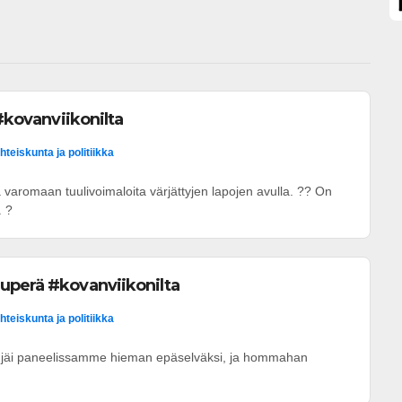
 #kovanviikonilta
hteiskunta ja politiikka
ia varomaan tuulivoimaloita värjättyjen lapojen avulla. ?? On
. ?
uperä #kovanviikonilta
hteiskunta ja politiikka
jäi paneelissamme hieman epäselväksi, ja hommahan