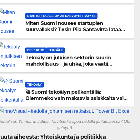
menneisyyden painolastin?
STARTUP, SCALE-UP JA KASVUYRITTÄJYYS
Miten Suomi nousee startupien
suurvallaksi? Tesin Piia Santavirta lataa
kovat luvut pöytään 🚀
DISRUPTIO
TEKOÄLY
Tekoäly on julkisen sektorin suurin
mahdollisuus – ja uhka, joka vaatii
välittömiä tekoja
TEKOÄLY
🚀 Suomi tekoälyn pelikentällä:
Olemmeko vain maksavia asiakkaita vai
rakennammeko tulevaisuuden
gigatehtaan?
Visualisoi. Ymmärrä. Johda. Tarvitsetko apua tiedolla johtamisessa? Ota
yhteyttä
uuta aiheesta: Yhteiskunta ja politiikka