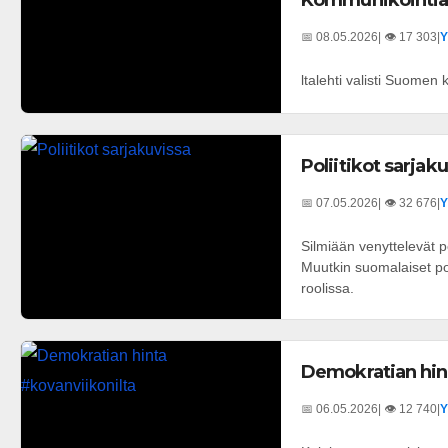
Kommunikointia 
📅 08.05.2026
| 👁️ 17 303
|
Y
ltalehti valisti Suomen
Poliitikot sarjak
📅 07.05.2026
| 👁️ 32 676
|
Y
Silmiään venyttelevät p
Muutkin suomalaiset pol
roolissa.
Demokratian hin
📅 06.05.2026
| 👁️ 12 740
|
Y