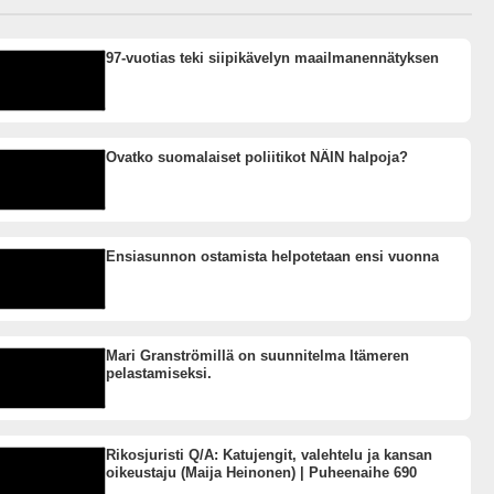
97-vuotias teki siipikävelyn maailmanennätyksen
Ovatko suomalaiset poliitikot NÄIN halpoja?
Ensiasunnon ostamista helpotetaan ensi vuonna
Mari Granströmillä on suunnitelma Itämeren
pelastamiseksi.
Rikosjuristi Q/A: Katujengit, valehtelu ja kansan
oikeustaju (Maija Heinonen) | Puheenaihe 690