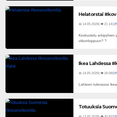
Helatorstai #kov
📅 14.05.2026
| 👁️ 21 141
|
Y
Keskustelu arkipyhien p
viikonloppuun? ?
Ikea Lahdessa #k
📅 14.05.2026
| 👁️ 28 060
|
Y
Lahteen tulevassa Ikeas
Totuuksia Suome
📅 13.05.2026
| 👁️ 30 933
|
Y