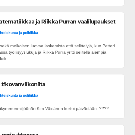
tematiikkaa ja Riikka Purran vaalilupaukset
hteiskunta ja politiikka
sekä melkoisen luovaa laskemista että selittelyjä, kun Petteri
sa työllisyyslukuja ja Riikka Purra yritti selitellä aiempia
eik...
ä #kovanviikonilta
hteiskunta ja politiikka
kymmenmiljöönäri Kim Väisänen kertoi päivästään. ????