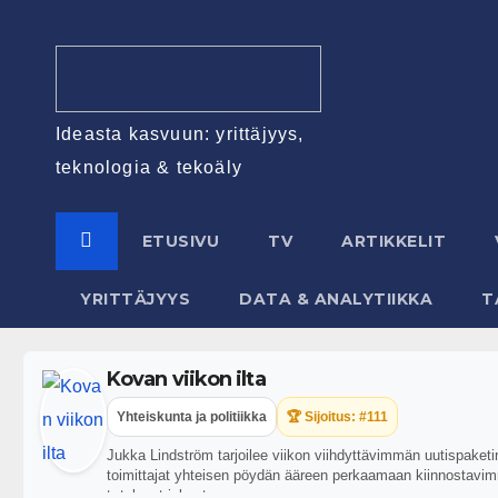
Ideasta kasvuun: yrittäjyys,
teknologia & tekoäly
ETUSIVU
TV
ARTIKKELIT
YRITTÄJYYS
DATA & ANALYTIIKKA
T
Kovan viikon ilta
Yhteiskunta ja politiikka
🏆 Sijoitus: #111
Jukka Lindström tarjoilee viikon viihdyttävimmän uutispaketi
toimittajat yhteisen pöydän ääreen perkaamaan kiinnostavimm
t=tulevat-jaksot