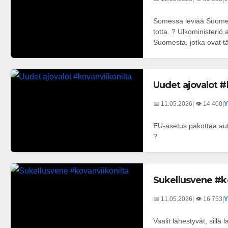
Somessa leviää Suomesta
totta. ? Ulkoministeriö 
Suomesta, jotka ovat tä
Uudet ajovalot #
📅 11.05.2026
| 👁️ 14 400
|
Y
EU-asetus pakottaa aut
?
Sukellusvene #k
📅 11.05.2026
| 👁️ 16 753
|
Y
Vaalit lähestyvät, sillä