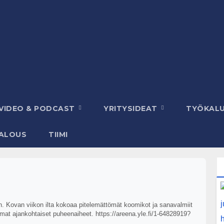
VIDEO & PODCAST
YRITYSIDEAT
TYÖKAL
ALOUS
TIIMI
n. Kovan viikon ilta kokoaa pitelemättömät koomikot ja sanavalmiit
at ajankohtaiset puheenaiheet. https://areena.yle.fi/1-64828919?