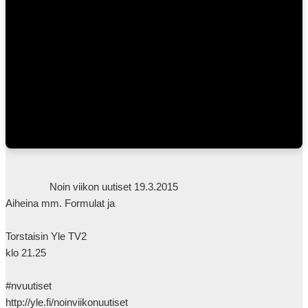
                Noin viikon uutiset 19.3.2015

Aiheina mm. Formulat ja 

Torstaisin Yle TV2

klo 21.25

#nvuutiset

http://yle.fi/noinviikonuutiset
