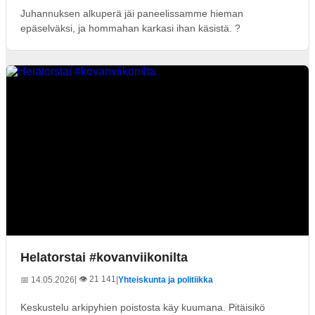
Juhannuksen alkuperä jäi paneelissamme hieman
epäselväksi, ja hommahan karkasi ihan käsistä. ?
Helatorstai #kovanviikonilta
| 👁️ 21 141
📅 14.05.2026
|
Yhteiskunta ja politiikka
Keskustelu arkipyhien poistosta käy kuumana. Pitäisikö