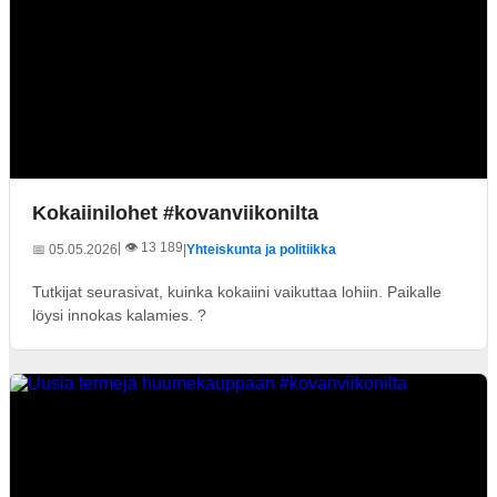
Kokaiinilohet #kovanviikonilta
| 👁️ 13 189
📅 05.05.2026
|
Yhteiskunta ja politiikka
Tutkijat seurasivat, kuinka kokaiini vaikuttaa lohiin. Paikalle
löysi innokas kalamies. ?