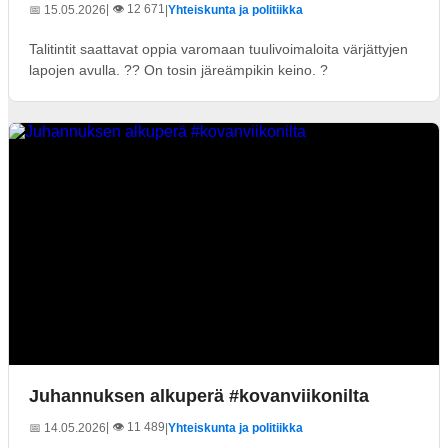
| 👁️ 12 671
📅 15.05.2026
|
Yhteiskunta ja politiikka
Talitintit saattavat oppia varomaan tuulivoimaloita värjättyjen
lapojen avulla. ?? On tosin järeämpikin keino. ?
Juhannuksen alkuperä #kovanviikonilta
| 👁️ 11 489
📅 14.05.2026
|
Yhteiskunta ja politiikka