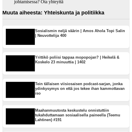
johtamisessa? Ota yhteyttä
Muuta aiheesta: Yhteiskunta ja politiikka
Sosialismin neljä väärin | Amos Ahola Topi Salin
| Neuvottelija 400
Yrittikö poliisi tappaa mopopojan? | Heikelä &
Koskelo 23 minuuttia | 1402
Tein tällaisen viisiosaisen podcast-sarjan, jonka
ydinkysymys on että jos tekee ihan kammottavan
iso
Maahanmuutosta keskustelu onnistuttiin
tukahduttamaan sosiaalisella paineella (Teemu
Lahtinen) #191