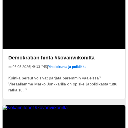
Demokratian hinta #kovanviikonilta
| 👁️ 12 740
📅 06.05.2026
|
Yhteiskunta ja politiikka
Kuinka persut voisivat pärjätä paremmin vaaleissa?
Vieraallamme Marko Junkkarilla on opiskelijapolitiikasta tuttu
ratkaisu. ?