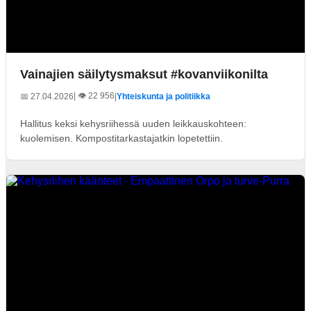
Vainajien säilytysmaksut #kovanviikonilta
| 👁️ 22 956
📅 27.04.2026
|
Yhteiskunta ja politiikka
Hallitus keksi kehysriihessä uuden leikkauskohteen:
kuolemisen. Kompostitarkastajatkin lopetettiin.