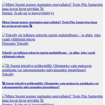
Startup, Scale-up ja kasvuyrittäjyys
Miten Suomi nousee startupien suurvallaksi? Tesin Piia Santavirta lataa
kovat luvut pöytään 🚀
Disruptio
Tekoäly
Tekoäly on julkisen sektorin suurin mahdollisuus – ja uhka, joka vaatii
välittömiä tekoja
Tekoäly
🚀 Suomi tekoälyn pelikentällä: Olemmeko vain maksavia asiakkaita vai
rakennammeko tulevaisuuden gigatehtaan?
Startup, Scale-up ja kasvuyrittäjyys