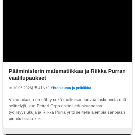
Pääministerin matematiikkaa ja Riikka Purran
vaalilupaukset
| 👁️ 21 074
📅 10.05.2026
|
Yhteiskunta ja politiikka
Viime aikoina on nähty sekä melkoisen luovaa laskemista että
selittelyjä, kun Petteri Orpo esitteli eduskunnassa
työllisyyslukuja ja Riikka Purra yritti selitellä aiempia sanojaan
pienituloisilta leik...