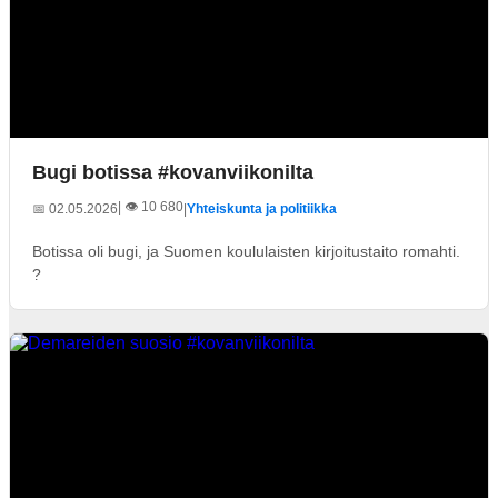
Bugi botissa #kovanviikonilta
| 👁️ 10 680
📅 02.05.2026
|
Yhteiskunta ja politiikka
Botissa oli bugi, ja Suomen koululaisten kirjoitustaito romahti.
?