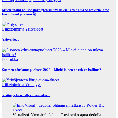
Miten Suomi nousee startupien suurvallaksi? Tesin Piia Santavirta lataa
kovat luvut pöytään 🚀
Liiketoiminta
Yritysideat
Yritysideat
Politiikka
Suomen eduskuntapuolueet 2023 – Minkälainen on tuleva hallitus?
Liiketoiminta
Yrittäjyys
Yrittäjyyteen liittyvät osa-alueet
Visualisoi. Ymmärrä. Johda. Tarvitsetko apua tiedolla