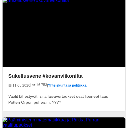
Sukellusvene #kovanviikonilta
| 👁️ 16 753
📅 11.05.2026
|
Yhteiskunta ja politiikka
Vaalit lähestyvät, sillä laivavertaukset ovat lipuneet taas
Petteri Orpon puheisiin. ????