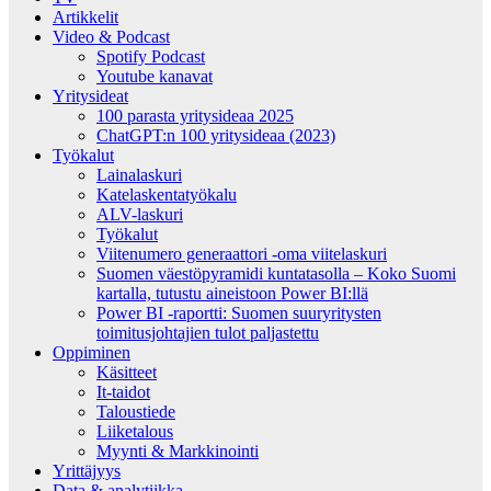
Artikkelit
Video & Podcast
Spotify Podcast
Youtube kanavat
Yritysideat
100 parasta yritysideaa 2025
ChatGPT:n 100 yritysideaa (2023)
Työkalut
Lainalaskuri
Katelaskentatyökalu
ALV-laskuri
Työkalut
Viitenumero generaattori -oma viitelaskuri
Suomen väestöpyramidi kuntatasolla – Koko Suomi
kartalla, tutustu aineistoon Power BI:llä
Power BI -raportti: Suomen suuryritysten
toimitusjohtajien tulot paljastettu
Oppiminen
Käsitteet
It-taidot
Taloustiede
Liiketalous
Myynti & Markkinointi
Yrittäjyys
Data & analytiikka