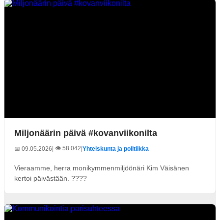
Miljonäärin päivä #kovanviikonilta
| 👁️ 58 042
📅 09.05.2026
|
Yhteiskunta ja politiikka
Vieraamme, herra monikymmenmiljöönäri Kim Väisänen
kertoi päivästään. ????