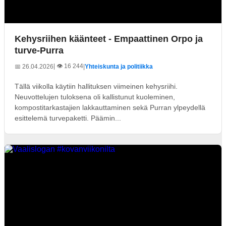
Kehysriihen käänteet - Empaattinen Orpo ja
turve-Purra
| 👁️ 16 244
📅 26.04.2026
|
Yhteiskunta ja politiikka
Tällä viikolla käytiin hallituksen viimeinen kehysriihi.
Neuvottelujen tuloksena oli kallistunut kuoleminen,
kompostitarkastajien lakkauttaminen sekä Purran ylpeydellä
esittelemä turvepaketti. Päämin...