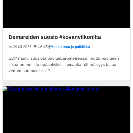
Demareiden suosio #kovanviikonilta
| 👁️ 19 205
📅 29.04.2026
|
Yhteiskunta ja politiikka
SDP nauttii suosiota puoluebarometreissa, mutta puolueen
linjaa on moitittu epäselväksi. Toisaalta hähmäisyys taitaa
vedota suomalaisiin. ?