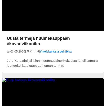
Uusia termejä huumekauppaan
#kovanviikonilta
| 👁️ 20 194
📅 03.05.2026
|
Yhteiskunta ja politiikka
Jere Karalahti jäi kiinni huumausainerikoksesta ja tuli samalla
luoneeksi katukauppaan oman termin.