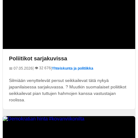
Poliitikot sarjakuvissa
| 👁️ 32 676
📅 07.05.2026
|
Yhteiskunta ja politiikka
Silmiään venyttelevät persut seikkailevat tätä nykyä
japanilaisessa sarjakuvassa. ? Muutkin suomalaiset poliitikot
seikkailevat pian tuttujen hahmojen kanssa vastustajan
roolissa.