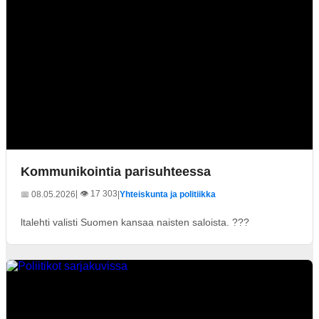
Kommunikointia parisuhteessa
| 👁️ 17 303
📅 08.05.2026
|
Yhteiskunta ja politiikka
ltalehti valisti Suomen kansaa naisten saloista. ???