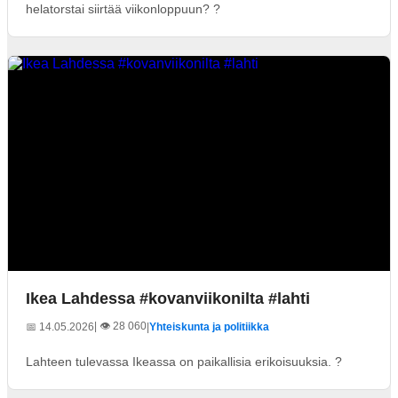
helatorstai siirtää viikonloppuun? ?
Ikea Lahdessa #kovanviikonilta #lahti
| 👁️ 28 060
📅 14.05.2026
|
Yhteiskunta ja politiikka
Lahteen tulevassa Ikeassa on paikallisia erikoisuuksia. ?