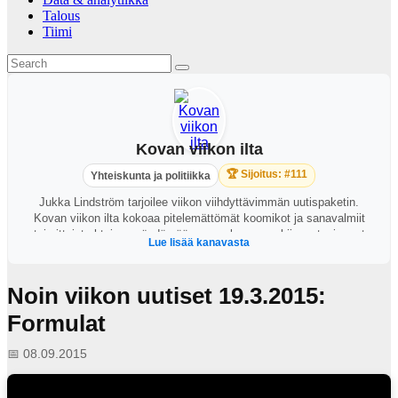
Talous
Tiimi
Kovan viikon ilta
🏆 Sijoitus: #111
Yhteiskunta ja politiikka
Jukka Lindström tarjoilee viikon viihdyttävimmän uutispaketin.
Kovan viikon ilta kokoaa pitelemättömät koomikot ja sanavalmiit
toimittajat yhteisen pöydän ääreen perkaamaan kiinnostavimmat
Lue lisää kanavasta
ajankohtaiset puheenaiheet. https://areena.yle.fi/1-64828919?
t=tulevat-jaksot
Noin viikon uutiset 19.3.2015:
Formulat
📅 08.09.2015