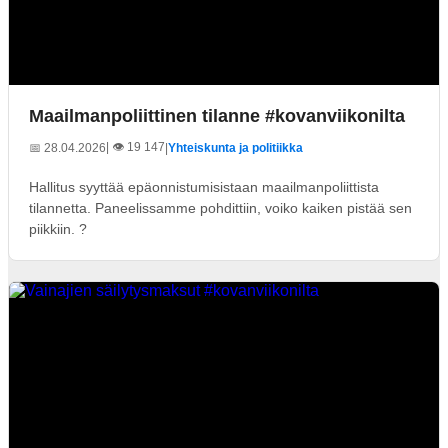
Maailmanpoliittinen tilanne #kovanviikonilta
| 👁️ 19 147
📅 28.04.2026
|
Yhteiskunta ja politiikka
Hallitus syyttää epäonnistumisistaan maailmanpoliittista
tilannetta. Paneelissamme pohdittiin, voiko kaiken pistää sen
piikkiin. ?