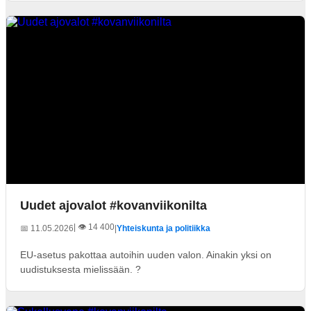
Uudet ajovalot #kovanviikonilta
| 👁️ 14 400
📅 11.05.2026
|
Yhteiskunta ja politiikka
EU-asetus pakottaa autoihin uuden valon. Ainakin yksi on
uudistuksesta mielissään. ?