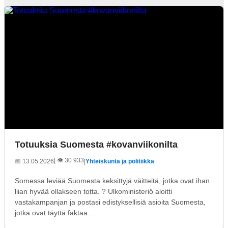
Totuuksia Suomesta #kovanviikonilta
| 👁️ 30 933
📅 13.05.2026
|
Yhteiskunta ja politiikka
Somessa leviää Suomesta keksittyjä väitteitä, jotka ovat ihan
liian hyvää ollakseen totta. ? Ulkoministeriö aloitti
vastakampanjan ja postasi edistyksellisiä asioita Suomesta,
jotka ovat täyttä faktaa...