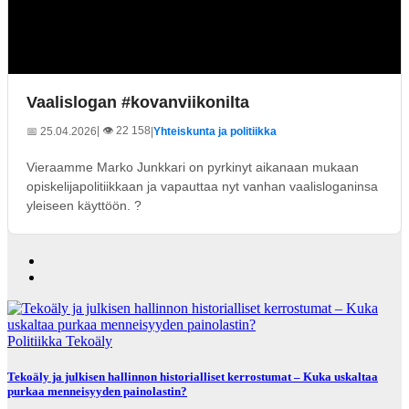
Vaalislogan #kovanviikonilta
| 👁️ 22 158
📅 25.04.2026
|
Yhteiskunta ja politiikka
Vieraamme Marko Junkkari on pyrkinyt aikanaan mukaan
opiskelijapolitiikkaan ja vapauttaa nyt vanhan vaalisloganinsa
yleiseen käyttöön. ?
Politiikka
Tekoäly
Tekoäly ja julkisen hallinnon historialliset kerrostumat – Kuka uskaltaa
purkaa menneisyyden painolastin?