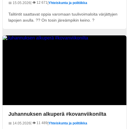
| 👁️ 12 671
📅 15.05.2026
|
Yhteiskunta ja politiikka
Talitintit saattavat oppia varomaan tuulivoimaloita värjättyjen
lapojen avulla. ?? On tosin järeämpikin keino. ?
Juhannuksen alkuperä #kovanviikonilta
| 👁️ 11 489
📅 14.05.2026
|
Yhteiskunta ja politiikka