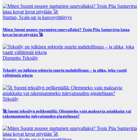
Startup, Scale-up ja kasvuyrittäjyys
Miten Suomi nousee startupien suurvallaksi? Tesin Piia Santavirta lataa
kovat luvut pöytään 🚀
Disruptio
Tekoäly
Tekoäly on julkisen sektorin suurin mahdollisuus – ja uhka, joka vaatii
välittömiä tekoja
Tekoäly
🚀 Suomi tekoälyn pelikentällä: Olemmeko vain maksavia asiakkaita vai
rakennammeko tulevaisuuden gigatehtaan?
Startup, Scale-up ja kasvuyrittäjyys