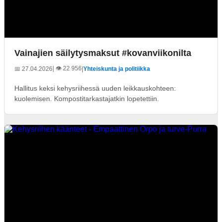
Vainajien säilytysmaksut #kovanviikonilta
| 👁️ 22 956
📅 27.04.2026
|
Yhteiskunta ja politiikka
Hallitus keksi kehysriihessä uuden leikkauskohteen:
kuolemisen. Kompostitarkastajatkin lopetettiin.