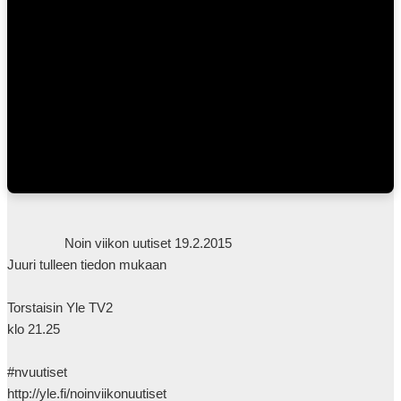
                Noin viikon uutiset 19.2.2015

Juuri tulleen tiedon mukaan

Torstaisin Yle TV2

klo 21.25

#nvuutiset

http://yle.fi/noinviikonuutiset
