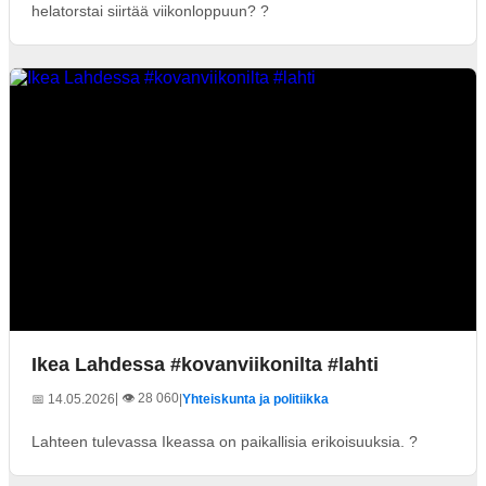
helatorstai siirtää viikonloppuun? ?
Ikea Lahdessa #kovanviikonilta #lahti
| 👁️ 28 060
📅 14.05.2026
|
Yhteiskunta ja politiikka
Lahteen tulevassa Ikeassa on paikallisia erikoisuuksia. ?