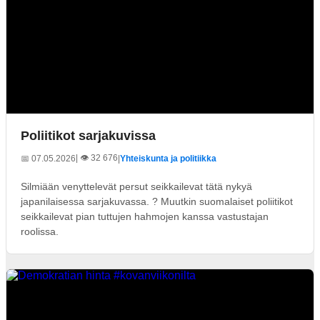
Poliitikot sarjakuvissa
| 👁️ 32 676
📅 07.05.2026
|
Yhteiskunta ja politiikka
Silmiään venyttelevät persut seikkailevat tätä nykyä
japanilaisessa sarjakuvassa. ? Muutkin suomalaiset poliitikot
seikkailevat pian tuttujen hahmojen kanssa vastustajan
roolissa.