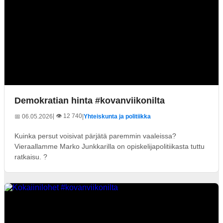
Demokratian hinta #kovanviikonilta
| 👁️ 12 740
📅 06.05.2026
|
Yhteiskunta ja politiikka
Kuinka persut voisivat pärjätä paremmin vaaleissa?
Vieraallamme Marko Junkkarilla on opiskelijapolitiikasta tuttu
ratkaisu. ?