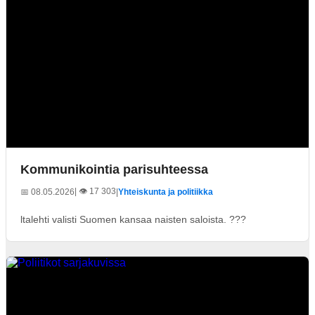
Kommunikointia parisuhteessa
| 👁️ 17 303
📅 08.05.2026
|
Yhteiskunta ja politiikka
ltalehti valisti Suomen kansaa naisten saloista. ???