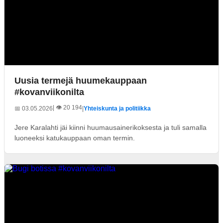
Uusia termejä huumekauppaan
#kovanviikonilta
| 👁️ 20 194
📅 03.05.2026
|
Yhteiskunta ja politiikka
Jere Karalahti jäi kiinni huumausainerikoksesta ja tuli samalla
luoneeksi katukauppaan oman termin.