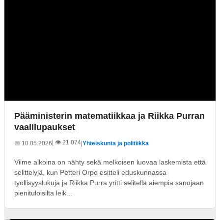
Pääministerin matematiikkaa ja Riikka Purran
vaalilupaukset
| 👁️ 21 074
📅 10.05.2026
|
Yhteiskunta ja politiikka
Viime aikoina on nähty sekä melkoisen luovaa laskemista että
selittelyjä, kun Petteri Orpo esitteli eduskunnassa
työllisyyslukuja ja Riikka Purra yritti selitellä aiempia sanojaan
pienituloisilta leik...