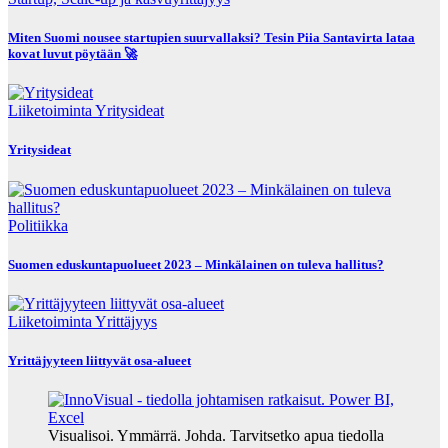
Miten Suomi nousee startupien suurvallaksi? Tesin Piia Santavirta lataa
kovat luvut pöytään 🚀
Liiketoiminta
Yritysideat
Yritysideat
Politiikka
Suomen eduskuntapuolueet 2023 – Minkälainen on tuleva hallitus?
Liiketoiminta
Yrittäjyys
Yrittäjyyteen liittyvät osa-alueet
Visualisoi. Ymmärrä. Johda. Tarvitsetko apua tiedolla