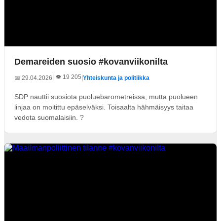
Demareiden suosio #kovanviikonilta
| 👁️ 19 205
📅 29.04.2026
|
Yhteiskunta ja politiikka
SDP nauttii suosiota puoluebarometreissa, mutta puolueen
linjaa on moitittu epäselväksi. Toisaalta hähmäisyys taitaa
vedota suomalaisiin. ?