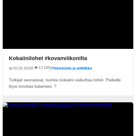
Kokaiinilohet #kovanviikonilta
| 👁️ 13 189
📅 05.05.2026
|
Yhteiskunta ja politiikka
Tutkijat seurasivat, kuinka kokaiini vaikuttaa lohiin. Paikalle
löysi innokas kalamies. ?