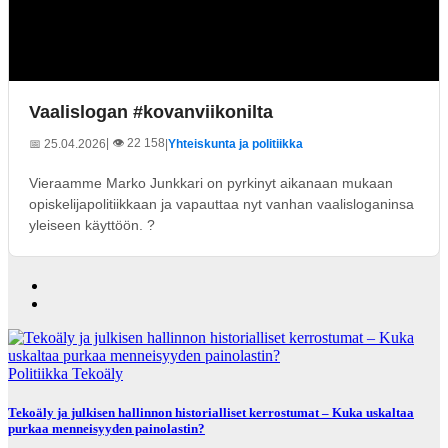
Vaalislogan #kovanviikonilta
| 👁️ 22 158
📅 25.04.2026
|
Yhteiskunta ja politiikka
Vieraamme Marko Junkkari on pyrkinyt aikanaan mukaan
opiskelijapolitiikkaan ja vapauttaa nyt vanhan vaalisloganinsa
yleiseen käyttöön. ?
Politiikka
Tekoäly
Tekoäly ja julkisen hallinnon historialliset kerrostumat – Kuka uskaltaa
purkaa menneisyyden painolastin?