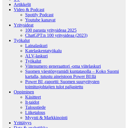
Artikkelit
Video & Podcast
Spotify Podcast
Youtube kanavat
Yritysideat
100 parasta yritysideaa 2025
ChatGPT:n 100 yritysideaa (2023)
Työkalut
Lainalaskuri
Katelaskentatyökalu
ALV-laskuri
Työkalut
Viitenumero generaattori -oma viitelaskuri
Suomen väestöpyramidi kuntatasolla – Koko Suomi
kartalla, tutustu aineistoon Power BI:llä
Power BI -raportti: Suomen suuryritysten
toimitusjohtajien tulot paljastettu
Oppiminen
Käsitteet
It-taidot
Taloustiede
Liiketalous
Myynti & Markkinointi
Yrittäjyys
Data & analytiikka