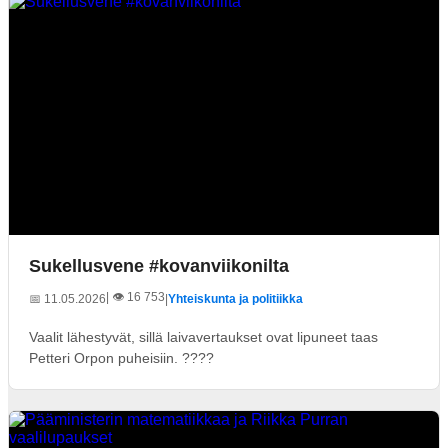
Sukellusvene #kovanviikonilta
| 👁️ 16 753
📅 11.05.2026
|
Yhteiskunta ja politiikka
Vaalit lähestyvät, sillä laivavertaukset ovat lipuneet taas
Petteri Orpon puheisiin. ????