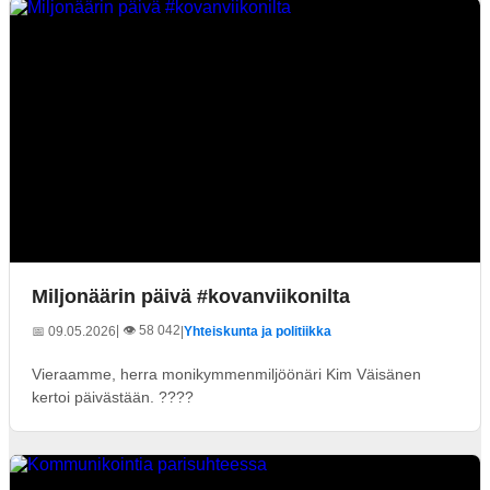
Miljonäärin päivä #kovanviikonilta
| 👁️ 58 042
📅 09.05.2026
|
Yhteiskunta ja politiikka
Vieraamme, herra monikymmenmiljöönäri Kim Väisänen
kertoi päivästään. ????