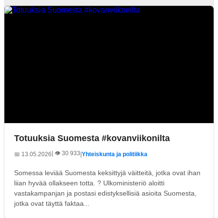
Totuuksia Suomesta #kovanviikonilta
| 👁️ 30 933
📅 13.05.2026
|
Yhteiskunta ja politiikka
Somessa leviää Suomesta keksittyjä väitteitä, jotka ovat ihan
liian hyvää ollakseen totta. ? Ulkoministeriö aloitti
vastakampanjan ja postasi edistyksellisiä asioita Suomesta,
jotka ovat täyttä faktaa...