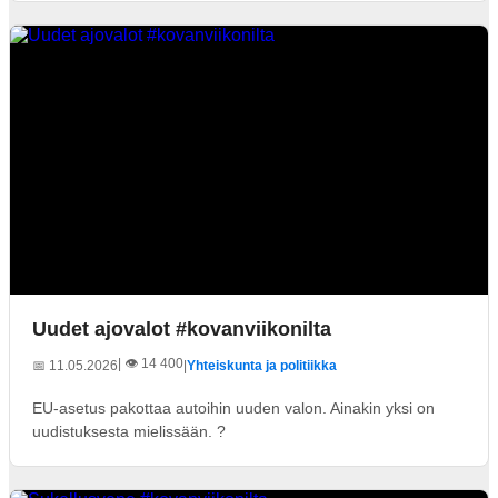
Uudet ajovalot #kovanviikonilta
| 👁️ 14 400
📅 11.05.2026
|
Yhteiskunta ja politiikka
EU-asetus pakottaa autoihin uuden valon. Ainakin yksi on
uudistuksesta mielissään. ?