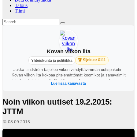
Talous
Tiimi
Kovan viikon ilta
🏆 Sijoitus: #111
Yhteiskunta ja politiikka
Jukka Lindström tarjoilee viikon viihdyttävimmän uutispaketin.
Kovan viikon ilta kokoaa pitelemättömät koomikot ja sanavalmiit
toimittajat yhteisen pöydän ääreen perkaamaan kiinnostavimmat
Lue lisää kanavasta
ajankohtaiset puheenaiheet. https://areena.yle.fi/1-64828919?
t=tulevat-jaksot
Noin viikon uutiset 19.2.2015:
JTTM
📅 08.09.2015