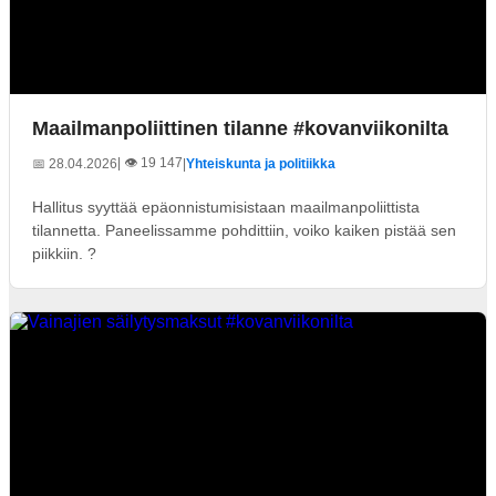
Maailmanpoliittinen tilanne #kovanviikonilta
| 👁️ 19 147
📅 28.04.2026
|
Yhteiskunta ja politiikka
Hallitus syyttää epäonnistumisistaan maailmanpoliittista
tilannetta. Paneelissamme pohdittiin, voiko kaiken pistää sen
piikkiin. ?