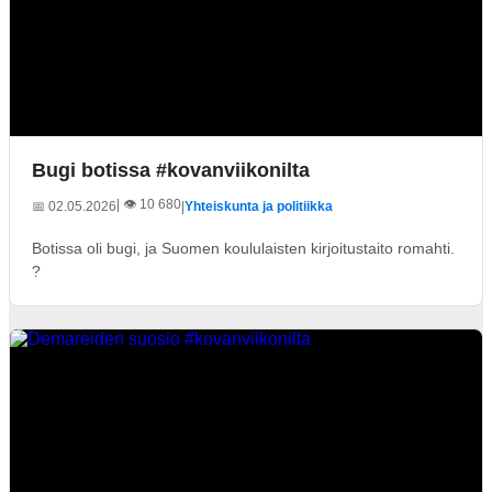
Bugi botissa #kovanviikonilta
| 👁️ 10 680
📅 02.05.2026
|
Yhteiskunta ja politiikka
Botissa oli bugi, ja Suomen koululaisten kirjoitustaito romahti.
?