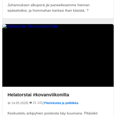
Juhannuksen alkuperä jäi paneelissamme hieman
epäselväksi, ja hommahan karkasi ihan käsistä. ?
Helatorstai #kovanviikonilta
| 👁️ 21 141
📅 14.05.2026
|
Yhteiskunta ja politiikka
Keskustelu arkipyhien poistosta käy kuumana. Pitäisikö