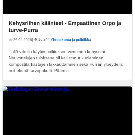
Kehysriihen käänteet - Empaattinen Orpo ja
turve-Purra
| 👁️ 16 244
📅 26.04.2026
|
Yhteiskunta ja politiikka
Tällä viikolla käytiin hallituksen viimeinen kehysriihi.
Neuvottelujen tuloksena oli kallistunut kuoleminen,
kompostitarkastajien lakkauttaminen sekä Purran ylpeydellä
esittelemä turvepaketti. Päämin...