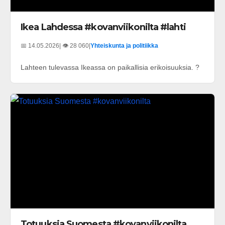
Ikea Lahdessa #kovanviikonilta #lahti
📅 14.05.2026
| 👁️ 28 060
|
Yhteiskunta ja politiikka
Lahteen tulevassa Ikeassa on paikallisia erikoisuuksia. ?
Totuuksia Suomesta #kovanviikonilta