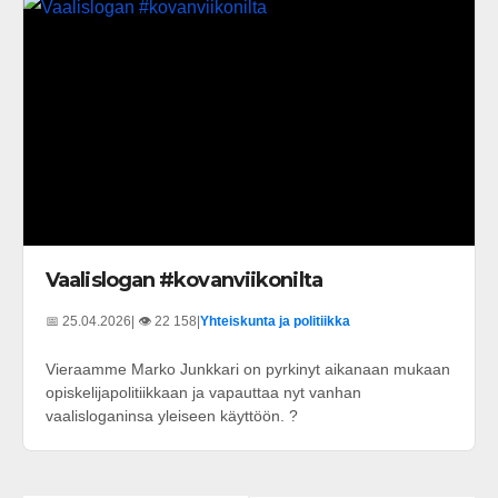
Vaalislogan #kovanviikonilta
📅 25.04.2026
| 👁️ 22 158
|
Yhteiskunta ja politiikka
Vieraamme Marko Junkkari on pyrkinyt aikanaan mukaan
opiskelijapolitiikkaan ja vapauttaa nyt vanhan
vaalisloganinsa yleiseen käyttöön. ?