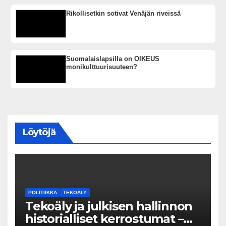
Rikollisetkin sotivat Venäjän riveissä
Suomalaislapsilla on OIKEUS
monikulttuurisuuteen?
Löytöjä
POLITIIKKA
TEKOÄLY
Tekoäly ja julkisen hallinnon
historialliset kerrostumat –