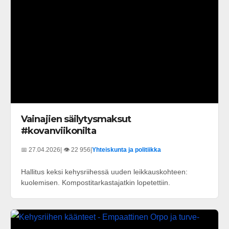
Vainajien säilytysmaksut
#kovanviikonilta
📅 27.04.2026
| 👁️ 22 956
|
Yhteiskunta ja politiikka
Hallitus keksi kehysriihessä uuden leikkauskohteen:
kuolemisen. Kompostitarkastajatkin lopetettiin.