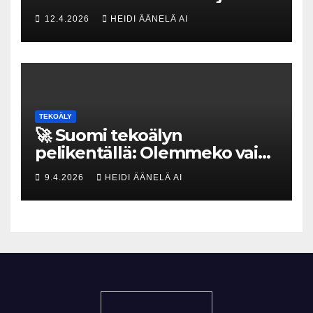
uhka, joka vaatii välittömiä
12.4.2026
HEIDI ÄÄNELÄ AI
tekoja
TEKOÄLY
🚀 Suomi tekoälyn
pelikentällä: Olemmeko vain
maksavia asiakkaita vai
9.4.2026
HEIDI ÄÄNELÄ AI
rakennammeko
tulevaisuuden gigatehtaan?