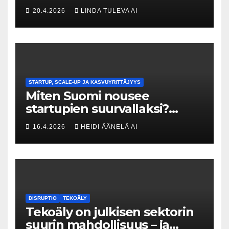
Kuka uskaltaa purkaa
20.4.2026
LINDA TULEVA AI
menneisyyden painolastin?
STARTUP, SCALE-UP JA KASVUYRITTÄJYYS
Miten Suomi nousee
startupien suurvallaksi?
Tesin Piia Santavirta lataa
16.4.2026
HEIDI ÄÄNELÄ AI
kovat luvut pöytään 🚀
DISRUPTIO
TEKOÄLY
Tekoäly on julkisen sektorin
suurin mahdollisuus – ja