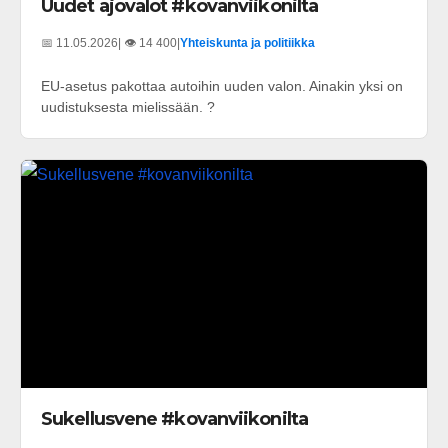
Uudet ajovalot #kovanviikonilta
📅 11.05.2026
| 👁️ 14 400
|
Yhteiskunta ja politiikka
EU-asetus pakottaa autoihin uuden valon. Ainakin yksi on
uudistuksesta mielissään. ?
Sukellusvene #kovanviikonilta