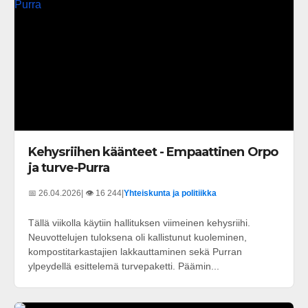
Kehysriihen käänteet - Empaattinen Orpo
ja turve-Purra
📅 26.04.2026
| 👁️ 16 244
|
Yhteiskunta ja politiikka
Tällä viikolla käytiin hallituksen viimeinen kehysriihi.
Neuvottelujen tuloksena oli kallistunut kuoleminen,
kompostitarkastajien lakkauttaminen sekä Purran
ylpeydellä esittelemä turvepaketti. Päämin...