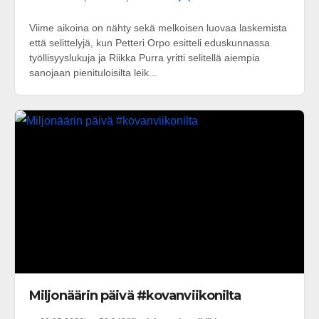
Viime aikoina on nähty sekä melkoisen luovaa laskemista
että selittelyjä, kun Petteri Orpo esitteli eduskunnassa
työllisyyslukuja ja Riikka Purra yritti selitellä aiempia
sanojaan pienituloisilta leik...
Miljonäärin päivä #kovanviikonilta