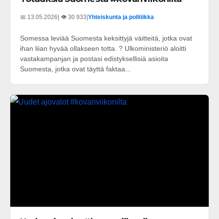
📅 13.05.2026
| 👁️ 30 933
|
Yhteiskunta ja politiikka
Somessa leviää Suomesta keksittyjä väitteitä, jotka ovat
ihan liian hyvää ollakseen totta. ? Ulkoministeriö aloitti
vastakampanjan ja postasi edistyksellisiä asioita
Suomesta, jotka ovat täyttä faktaa...