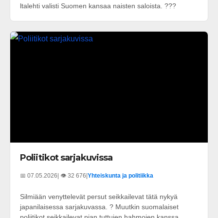
ltalehti valisti Suomen kansaa naisten saloista. ???
Poliitikot sarjakuvissa
📅 07.05.2026
| 👁️ 32 676
|
Yhteiskunta ja politiikka
Silmiään venyttelevät persut seikkailevat tätä nykyä
japanilaisessa sarjakuvassa. ? Muutkin suomalaiset
poliitikot seikkailevat pian tuttujen hahmojen kanssa