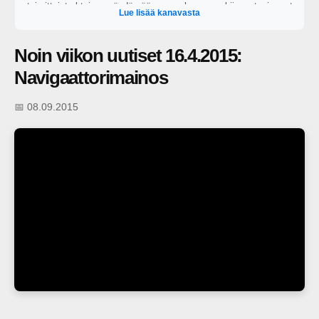
toimittajat yhteisen pöydän ääreen perkaamaan kiinnostavimmat
Lue lisää kanavasta
ajankohtaiset puheenaiheet. https://areena.yle.fi/1-64828919?
t=tulevat-jaksot
Noin viikon uutiset 16.4.2015:
Navigaattorimainos
📅 08.09.2015