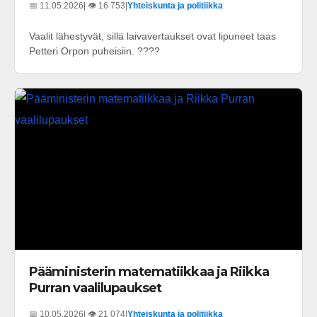
📅 11.05.2026
| 👁️ 16 753
|
Yhteiskunta ja politiikka
Vaalit lähestyvät, sillä laivavertaukset ovat lipuneet taas
Petteri Orpon puheisiin. ????
Pääministerin matematiikkaa ja Riikka
Purran vaalilupaukset
📅 10.05.2026
| 👁️ 21 074
|
Yhteiskunta ja politiikka