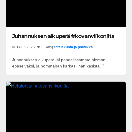
Juhannuksen alkuperä #kovanviikonilta
📅 14.05.2026
| 👁️ 11 489
|
Yhteiskunta ja politiikka
Juhannuksen alkuperä jäi paneelissamme hieman
epäselväksi, ja hommahan karkasi ihan käsistä. ?