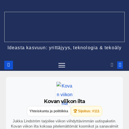
Ideasta kasvuun: yrittäjyys, teknologia & tekoäly
Kovan viikon ilta
Yhteiskunta ja politiikka
🏆 Sijoitus: #111
Jukka Lindström tarjoilee viikon viihdyttävimmän uutispaketin.
Kovan viikon ilta kokoaa pitelemättömät koomikot ja sanavalmiit