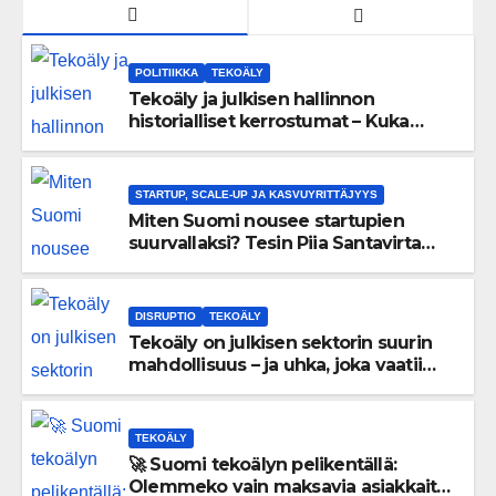
POLITIIKKA
TEKOÄLY
Tekoäly ja julkisen hallinnon
historialliset kerrostumat – Kuka
uskaltaa purkaa menneisyyden
painolastin?
STARTUP, SCALE-UP JA KASVUYRITTÄJYYS
Miten Suomi nousee startupien
suurvallaksi? Tesin Piia Santavirta
lataa kovat luvut pöytään 🚀
DISRUPTIO
TEKOÄLY
Tekoäly on julkisen sektorin suurin
mahdollisuus – ja uhka, joka vaatii
välittömiä tekoja
TEKOÄLY
🚀 Suomi tekoälyn pelikentällä:
Olemmeko vain maksavia asiakkaita