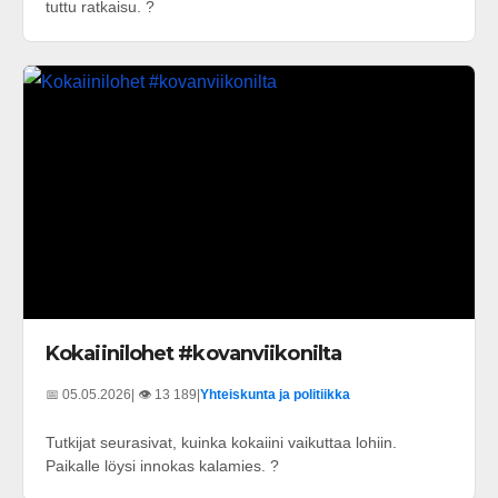
tuttu ratkaisu. ?
Kokaiinilohet #kovanviikonilta
📅 05.05.2026
| 👁️ 13 189
|
Yhteiskunta ja politiikka
Tutkijat seurasivat, kuinka kokaiini vaikuttaa lohiin.
Paikalle löysi innokas kalamies. ?