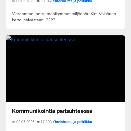
📅 09.05.2026
| 👁️ 58 042
|
Yhteiskunta ja politiikka
Vieraamme, herra monikymmenmiljöönäri Kim Väisänen
kertoi päivästään. ????
Kommunikointia parisuhteessa
📅 08.05.2026
| 👁️ 17 303
|
Yhteiskunta ja politiikka