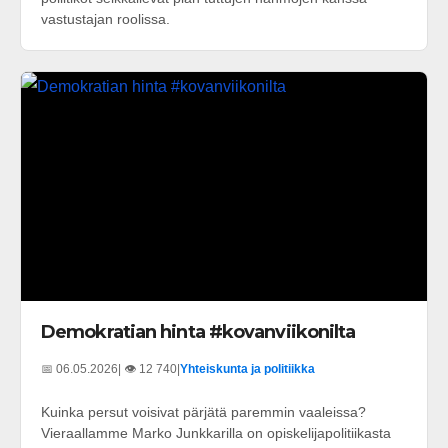
vastustajan roolissa.
Demokratian hinta #kovanviikonilta
📅 06.05.2026
| 👁️ 12 740
|
Yhteiskunta ja politiikka
Kuinka persut voisivat pärjätä paremmin vaaleissa?
Vieraallamme Marko Junkkarilla on opiskelijapolitiikasta