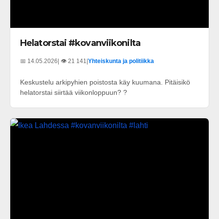
Helatorstai #kovanviikonilta
📅 14.05.2026
| 👁️ 21 141
|
Yhteiskunta ja politiikka
Keskustelu arkipyhien poistosta käy kuumana. Pitäisikö
helatorstai siirtää viikonloppuun? ?