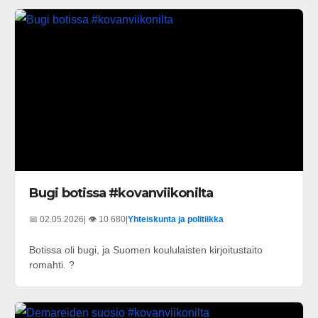
Bugi botissa #kovanviikonilta
📅 02.05.2026
| 👁️ 10 680
|
Yhteiskunta ja politiikka
Botissa oli bugi, ja Suomen koululaisten kirjoitustaito
romahti. ?