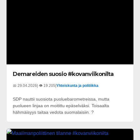
Demareiden suosio #kovanviikonilta
📅 29.04.2026
| 👁️ 19 205
|
Yhteiskunta ja politiikka
SDP nauttii suosiota puoluebarometreissa, mutta
puolueen linjaa on moitittu epäselväksi. Toisaalta
hähmäisyys taitaa vedota suomalaisiin. ?