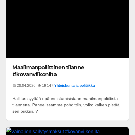
Maailmanpoliittinen tilanne
#kovanviikonilta
📅 28.04.2026
| 👁️ 19 147
|
Yhteiskunta ja politiikka
Hallitus syyttää epäonnistumisistaan maailmanpoliittista
tilannetta. Paneelissamme pohdittiin, voiko kaiken pistää
sen piikkiin. ?