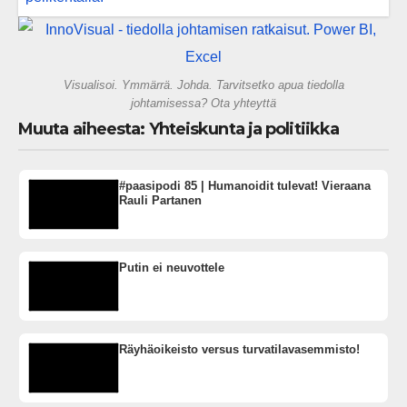
vai rakennammeko tulevaisuuden
gigatehtaan?
Visualisoi. Ymmärrä. Johda. Tarvitsetko apua tiedolla
johtamisessa? Ota yhteyttä
Muuta aiheesta: Yhteiskunta ja politiikka
#paasipodi 85 | Humanoidit tulevat! Vieraana
Rauli Partanen
Putin ei neuvottele
Räyhäoikeisto versus turvatilavasemmisto!