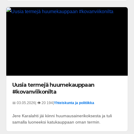
Uusia termejä huumekauppaan
#kovanviikonilta
📅 03.05.2026
| 👁️ 20 194
|
Yhteiskunta ja politiikka
Jere Karalahti jäi kiinni huumausainerikoksesta ja tuli
samalla luoneeksi katukauppaan oman termin.