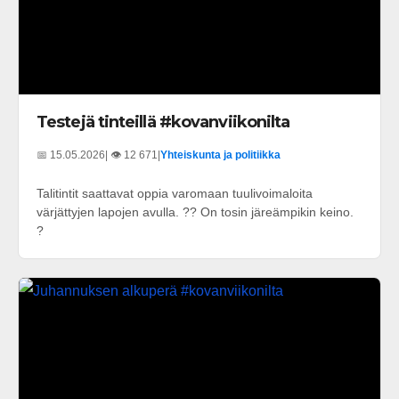
Testejä tinteillä #kovanviikonilta
📅 15.05.2026
| 👁️ 12 671
|
Yhteiskunta ja politiikka
Talitintit saattavat oppia varomaan tuulivoimaloita
värjättyjen lapojen avulla. ?? On tosin järeämpikin keino.
?