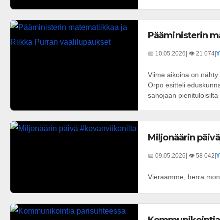
Pääministerin ma
📅 10.05.2026
| 👁️ 21 074
|
Y
Viime aikoina on nähty 
Orpo esitteli eduskunnas
sanojaan pienituloisilta l
Miljonäärin päiv
📅 09.05.2026
| 👁️ 58 042
|
Y
Vieraamme, herra moni