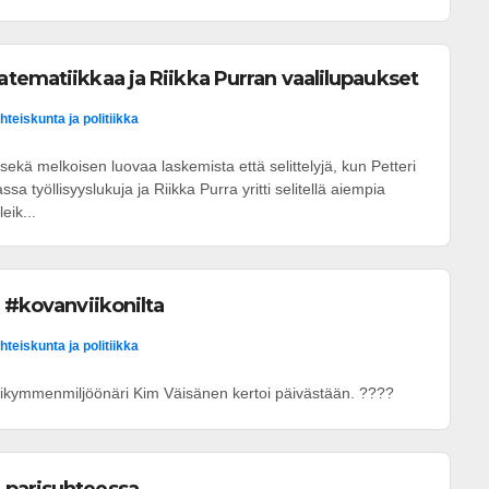
tematiikkaa ja Riikka Purran vaalilupaukset
hteiskunta ja politiikka
sekä melkoisen luovaa laskemista että selittelyjä, kun Petteri
sa työllisyyslukuja ja Riikka Purra yritti selitellä aiempia
eik...
ä #kovanviikonilta
hteiskunta ja politiikka
kymmenmiljöönäri Kim Väisänen kertoi päivästään. ????