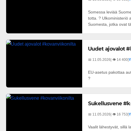
Somessa leviää Suomesta
totta. ? Ulkoministeriö 
Suomesta, jotka ovat tä
Uudet ajovalot #
📅 11.05.2026
| 👁️ 14 400
|
Y
EU-asetus pakottaa aut
?
Sukellusvene #k
📅 11.05.2026
| 👁️ 16 753
|
Y
Vaalit lähestyvät, sillä