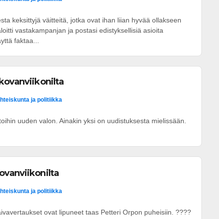
 keksittyjä väitteitä, jotka ovat ihan liian hyvää ollakseen
aloitti vastakampanjan ja postasi edistyksellisiä asioita
yttä faktaa...
kovanviikonilta
hteiskunta ja politiikka
oihin uuden valon. Ainakin yksi on uudistuksesta mielissään.
ovanviikonilta
hteiskunta ja politiikka
 laivavertaukset ovat lipuneet taas Petteri Orpon puheisiin. ????