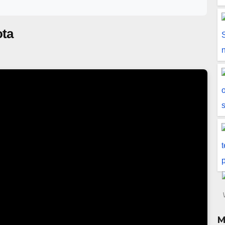
ota
M