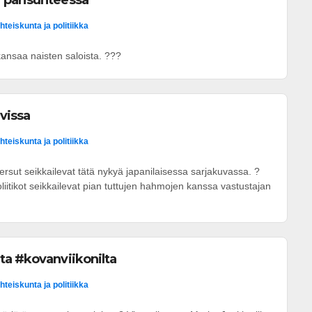
parisuhteessa
hteiskunta ja politiikka
 kansaa naisten saloista. ???
uvissa
hteiskunta ja politiikka
ersut seikkailevat tätä nykyä japanilaisessa sarjakuvassa. ?
iitikot seikkailevat pian tuttujen hahmojen kanssa vastustajan
ta #kovanviikonilta
hteiskunta ja politiikka