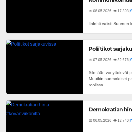
Kommunikointia 
📅 08.05.2026
| 👁️ 17 303
|
Y
ltalehti valisti Suomen
Poliitikot sarjak
📅 07.05.2026
| 👁️ 32 676
|
Y
Silmiään venyttelevät p
Muutkin suomalaiset pol
roolissa.
Demokratian hin
📅 06.05.2026
| 👁️ 12 740
|
Y