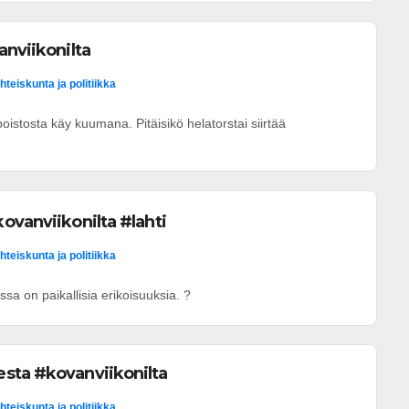
anviikonilta
hteiskunta ja politiikka
oistosta käy kuumana. Pitäisikö helatorstai siirtää
ovanviikonilta #lahti
hteiskunta ja politiikka
sa on paikallisia erikoisuuksia. ?
sta #kovanviikonilta
hteiskunta ja politiikka