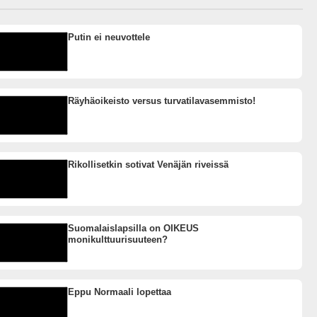
Putin ei neuvottele
Räyhäoikeisto versus turvatilavasemmisto!
Rikollisetkin sotivat Venäjän riveissä
Suomalaislapsilla on OIKEUS
monikulttuurisuuteen?
Eppu Normaali lopettaa