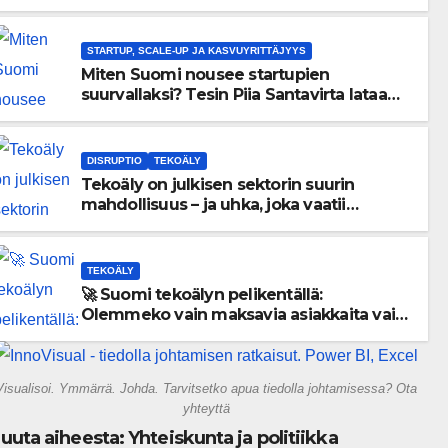
menneisyyden painolastin?
STARTUP, SCALE-UP JA KASVUYRITTÄJYYS
Miten Suomi nousee startupien
suurvallaksi? Tesin Piia Santavirta lataa
kovat luvut pöytään 🚀
DISRUPTIO
TEKOÄLY
Tekoäly on julkisen sektorin suurin
mahdollisuus – ja uhka, joka vaatii
välittömiä tekoja
TEKOÄLY
🚀 Suomi tekoälyn pelikentällä:
Olemmeko vain maksavia asiakkaita vai
rakennammeko tulevaisuuden
gigatehtaan?
Visualisoi. Ymmärrä. Johda. Tarvitsetko apua tiedolla johtamisessa? Ota
yhteyttä
uuta aiheesta: Yhteiskunta ja politiikka