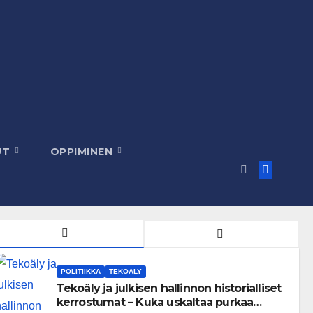
UT
OPPIMINEN
POLITIIKKA
TEKOÄLY
Tekoäly ja julkisen hallinnon historialliset
kerrostumat – Kuka uskaltaa purkaa