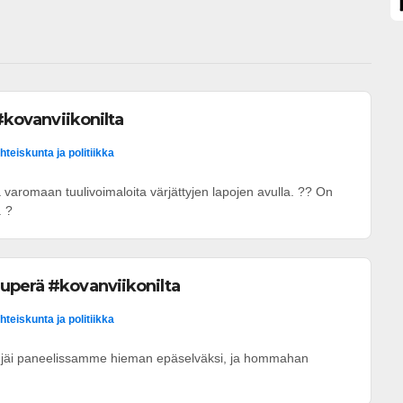
 #kovanviikonilta
hteiskunta ja politiikka
ia varomaan tuulivoimaloita värjättyjen lapojen avulla. ?? On
. ?
uperä #kovanviikonilta
hteiskunta ja politiikka
jäi paneelissamme hieman epäselväksi, ja hommahan