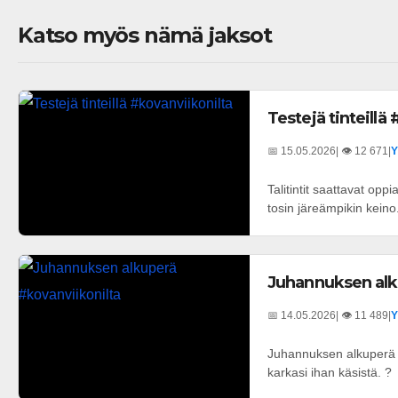
Katso myös nämä jaksot
Testejä tinteillä
📅 15.05.2026
| 👁️ 12 671
|
Y
Talitintit saattavat opp
tosin järeämpikin keino
Juhannuksen alk
📅 14.05.2026
| 👁️ 11 489
|
Y
Juhannuksen alkuperä 
karkasi ihan käsistä. ?