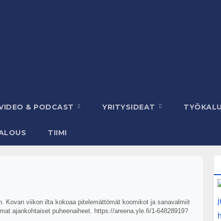
VIDEO & PODCAST
YRITYSIDEAT
TYÖKAL
ALOUS
TIIMI
n. Kovan viikon ilta kokoaa pitelemättömät koomikot ja sanavalmiit
at ajankohtaiset puheenaiheet. https://areena.yle.fi/1-64828919?