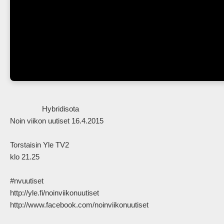
                Hybridisota

Noin viikon uutiset 16.4.2015

Torstaisin Yle TV2

klo 21.25

#nvuutiset

http://yle.fi/noinviikonuutiset

http://www.facebook.com/noinviikonuutiset            