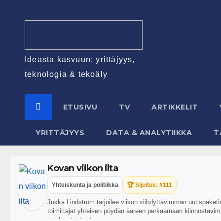
Ideasta kasvuun: yrittäjyys,
teknologia & tekoäly
ETUSIVU
TV
ARTIKKELIT
YRITTÄJYYS
DATA & ANALYTIIKKA
T
Kovan viikon ilta
Yhteiskunta ja politiikka
🏆 Sijoitus: #111
Jukka Lindström tarjoilee viikon viihdyttävimmän uutispaketi
toimittajat yhteisen pöydän ääreen perkaamaan kiinnostavimm
t=tulevat-jaksot