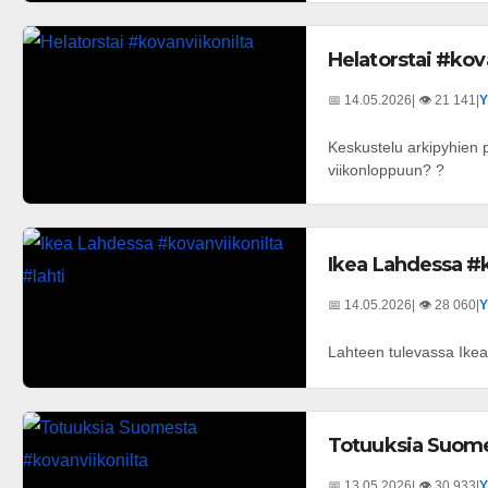
Helatorstai #kov
📅 14.05.2026
| 👁️ 21 141
|
Y
Keskustelu arkipyhien p
viikonloppuun? ?
Ikea Lahdessa #k
📅 14.05.2026
| 👁️ 28 060
|
Y
Lahteen tulevassa Ikeas
Totuuksia Suome
📅 13.05.2026
| 👁️ 30 933
|
Y