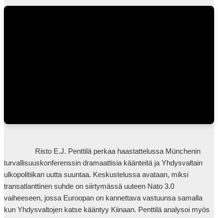
                Risto E.J. Penttilä perkaa haastattelussa Münchenin 
turvallisuuskonferenssin dramaattisia käänteitä ja Yhdysvaltain 
ulkopolitiikan uutta suuntaa. Keskustelussa avataan, miksi 
transatlanttinen suhde on siirtymässä uuteen Nato 3.0 
vaiheeseen, jossa Euroopan on kannettava vastuunsa samalla 
kun Yhdysvaltojen katse kääntyy Kiinaan. Penttilä analysoi myös 