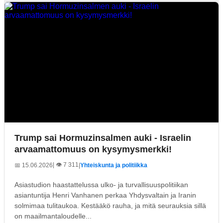
Trump sai Hormuzinsalmen auki - Israelin
arvaamattomuus on kysymysmerkki!
| 👁️ 7 311
📅 15.06.2026
|
Yhteiskunta ja politiikka
Asiastudion haastattelussa ulko- ja turvallisuuspolitiikan
asiantuntija Henri Vanhanen perkaa Yhdysvaltain ja Iranin
solmimaa tulitaukoa. Kestääkö rauha, ja mitä seurauksia sillä
on maailmantaloudelle...