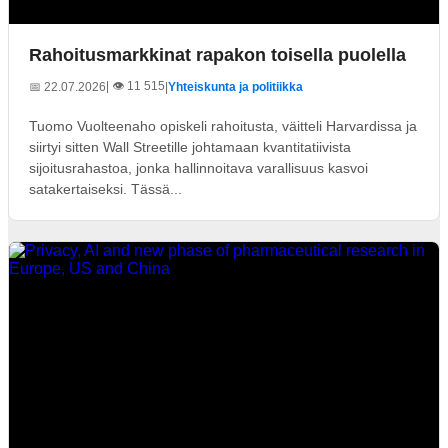
Rahoitusmarkkinat rapakon toisella puolella
| 👁️ 11 515
📅 22.07.2026
|
Yhteiskunta ja politiikka
Tuomo Vuolteenaho opiskeli rahoitusta, väitteli Harvardissa ja
siirtyi sitten Wall Streetille johtamaan kvantitatiivista
sijoitusrahastoa, jonka hallinnoitava varallisuus kasvoi
satakertaiseksi. Tässä...