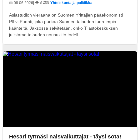
| 👁️ 8 209
📅 08.06.2026
|
Yhteiskunta ja politiikka
Asiastudion vieraana on Suomen Yrittäjien pääekonomisti
Päivi Puonti, joka purkaa Suomen talouden tuoreimpia
käänteitä. Jaksossa selvitetään, onko Tilastokeskuksen
julistama talouden nousukiito todell...
Hesari tyrmäsi naisvaikuttajat - täysi sota!