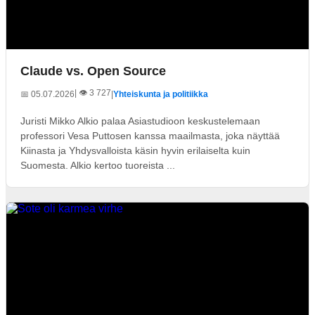
Claude vs. Open Source
| 👁️ 3 727
📅 05.07.2026
|
Yhteiskunta ja politiikka
Juristi Mikko Alkio palaa Asiastudioon keskustelemaan
professori Vesa Puttosen kanssa maailmasta, joka näyttää
Kiinasta ja Yhdysvalloista käsin hyvin erilaiselta kuin
Suomesta. Alkio kertoo tuoreista ...