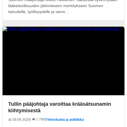
lääketeollisuuden jättimäiseen merkitykseen Suomen
taloudelle, työllisyydelle ja vienn...
Tullin pääjohtaja varoittaa krääsätsunamin
kiihtymisestä
| 👁️ 1 799
📅 09.06.2026
|
Yhteiskunta ja politiikka