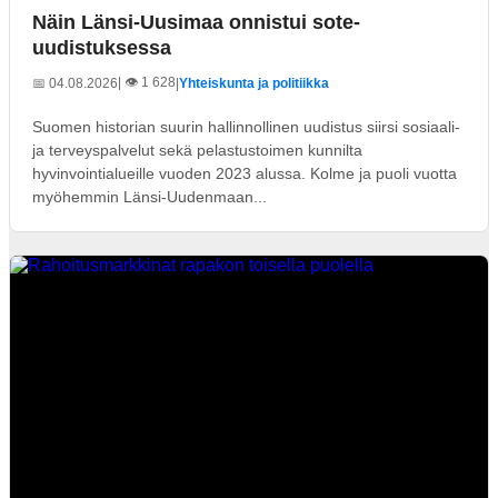
Näin Länsi-Uusimaa onnistui sote-
uudistuksessa
| 👁️ 1 628
📅 04.08.2026
|
Yhteiskunta ja politiikka
Suomen historian suurin hallinnollinen uudistus siirsi sosiaali-
ja terveyspalvelut sekä pelastustoimen kunnilta
hyvinvointialueille vuoden 2023 alussa. Kolme ja puoli vuotta
myöhemmin Länsi-Uudenmaan...