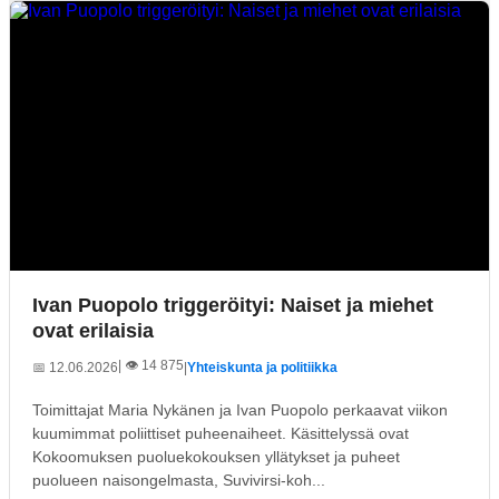
Ivan Puopolo triggeröityi: Naiset ja miehet
ovat erilaisia
| 👁️ 14 875
📅 12.06.2026
|
Yhteiskunta ja politiikka
Toimittajat Maria Nykänen ja Ivan Puopolo perkaavat viikon
kuumimmat poliittiset puheenaiheet. Käsittelyssä ovat
Kokoomuksen puoluekokouksen yllätykset ja puheet
puolueen naisongelmasta, Suvivirsi-koh...