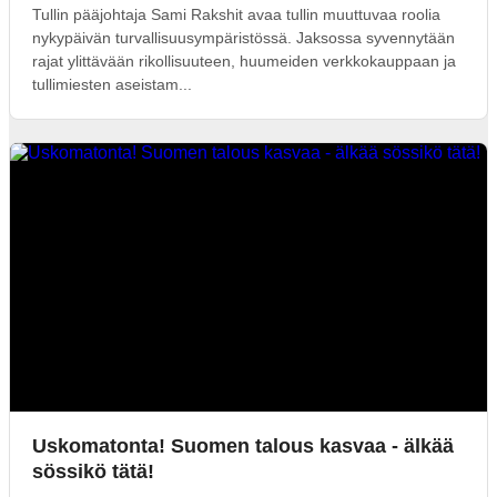
Tullin pääjohtaja Sami Rakshit avaa tullin muuttuvaa roolia
nykypäivän turvallisuusympäristössä. Jaksossa syvennytään
rajat ylittävään rikollisuuteen, huumeiden verkkokauppaan ja
tullimiesten aseistam...
Uskomatonta! Suomen talous kasvaa - älkää
sössikö tätä!