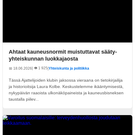
Ahtaat kauneusnormit muistuttavat sääty-
yhteiskunnan luokkajaosta
| 👁️ 1 925
📅 18.06.2026
|
Yhteiskunta ja politiikka
Tässä Ajattelijoiden klubin jaksossa vieraana on tietokirjailija
ja historioitsija Laura Kolbe. Keskustelemme ikääntymisestä,
nykypäivän raaoista ulkonäköpaineista ja kauneusbisneksen
taustalla piilev...