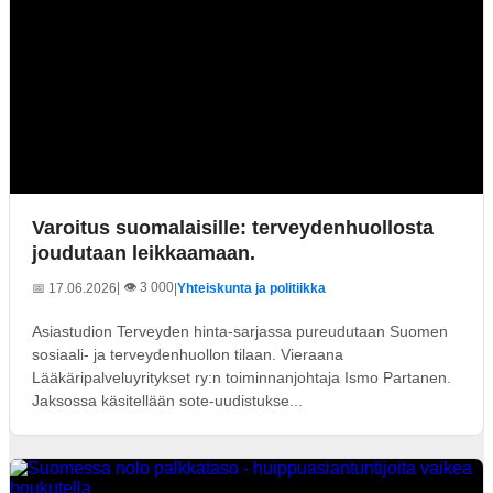
Varoitus suomalaisille: terveydenhuollosta
joudutaan leikkaamaan.
| 👁️ 3 000
📅 17.06.2026
|
Yhteiskunta ja politiikka
Asiastudion Terveyden hinta-sarjassa pureudutaan Suomen
sosiaali- ja terveydenhuollon tilaan. Vieraana
Lääkäripalveluyritykset ry:n toiminnanjohtaja Ismo Partanen.
Jaksossa käsitellään sote-uudistukse...