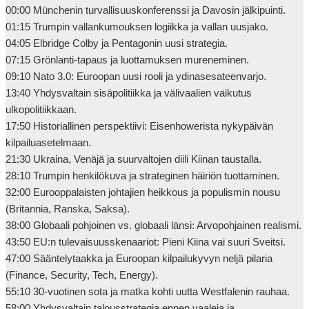
00:00 Münchenin turvallisuuskonferenssi ja Davosin jälkipuinti.

01:15 Trumpin vallankumouksen logiikka ja vallan uusjako.

04:05 Elbridge Colby ja Pentagonin uusi strategia.

07:15 Grönlanti-tapaus ja luottamuksen mureneminen.

09:10 Nato 3.0: Euroopan uusi rooli ja ydinasesateenvarjo.

13:40 Yhdysvaltain sisäpolitiikka ja välivaalien vaikutus 
ulkopolitiikkaan.

17:50 Historiallinen perspektiivi: Eisenhowerista nykypäivän 
kilpailuasetelmaan.

21:30 Ukraina, Venäjä ja suurvaltojen diili Kiinan taustalla.

28:10 Trumpin henkilökuva ja strateginen häiriön tuottaminen.

32:00 Eurooppalaisten johtajien heikkous ja populismin nousu 
(Britannia, Ranska, Saksa).

38:00 Globaali pohjoinen vs. globaali länsi: Arvopohjainen realismi.

43:50 EU:n tulevaisuusskenaariot: Pieni Kiina vai suuri Sveitsi.

47:00 Sääntelytaakka ja Euroopan kilpailukyvyn neljä pilaria 
(Finance, Security, Tech, Energy).

55:10 30-vuotinen sota ja matka kohti uutta Westfalenin rauhaa.

58:00 Yhdysvaltain talousstrategia ennen vaaleja ja 