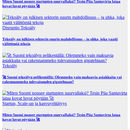
Miten Suomi nousee startupien suurvallaksi? Tesin Piia Santavirta lataa
kovat luvut pöytään 🚀
Disruptio
Tekoäly
Tekoäly on julkisen sektorin suurin mahdollisuus – ja uhka, joka vaatii
välittömiä tekoja
Tekoäly
🚀 Suomi tekoälyn pelikentällä: Olemmeko vain maksavia asiakkaita vai
rakennammeko tulevaisuuden gigatehtaan?
Startup, Scale-up ja kasvuyrittäjyys
Miten Suomi nousee startupien suurvallaksi? Tesin Piia Santavirta lataa
kovat luvut pöytään 🚀