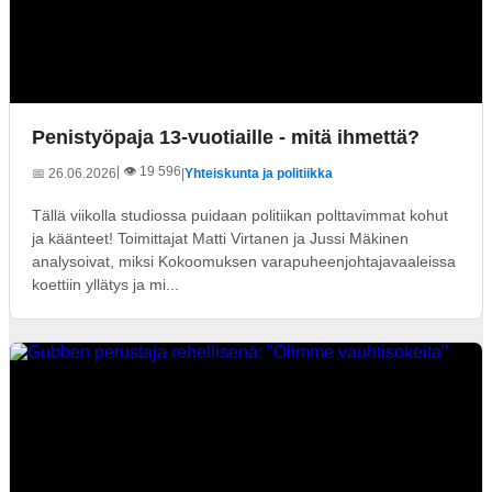
Penistyöpaja 13-vuotiaille - mitä ihmettä?
| 👁️ 19 596
📅 26.06.2026
|
Yhteiskunta ja politiikka
Tällä viikolla studiossa puidaan politiikan polttavimmat kohut
ja käänteet! Toimittajat Matti Virtanen ja Jussi Mäkinen
analysoivat, miksi Kokoomuksen varapuheenjohtajavaaleissa
koettiin yllätys ja mi...