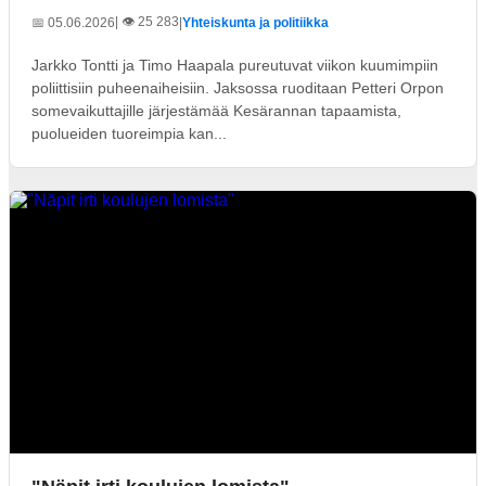
| 👁️ 25 283
📅 05.06.2026
|
Yhteiskunta ja politiikka
Jarkko Tontti ja Timo Haapala pureutuvat viikon kuumimpiin
poliittisiin puheenaiheisiin. Jaksossa ruoditaan Petteri Orpon
somevaikuttajille järjestämää Kesärannan tapaamista,
puolueiden tuoreimpia kan...