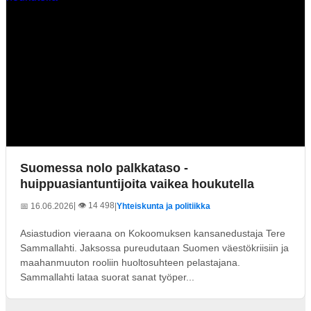
Suomessa nolo palkkataso -
huippuasiantuntijoita vaikea houkutella
| 👁️ 14 498
📅 16.06.2026
|
Yhteiskunta ja politiikka
Asiastudion vieraana on Kokoomuksen kansanedustaja Tere
Sammallahti. Jaksossa pureudutaan Suomen väestökriisiin ja
maahanmuuton rooliin huoltosuhteen pelastajana.
Sammallahti lataa suorat sanat työper...