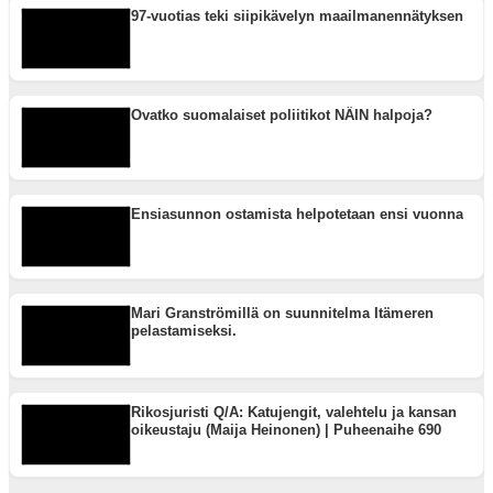
97-vuotias teki siipikävelyn maailmanennätyksen
Ovatko suomalaiset poliitikot NÄIN halpoja?
Ensiasunnon ostamista helpotetaan ensi vuonna
Mari Granströmillä on suunnitelma Itämeren
pelastamiseksi.
Rikosjuristi Q/A: Katujengit, valehtelu ja kansan
oikeustaju (Maija Heinonen) | Puheenaihe 690