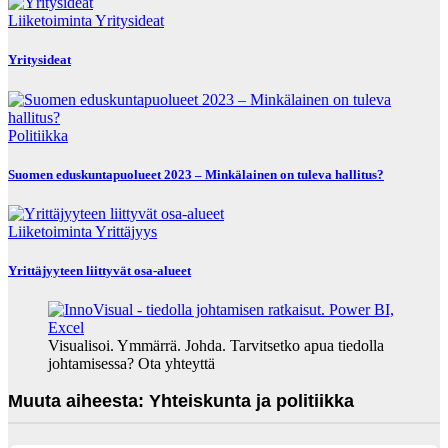
Liiketoiminta
Yritysideat
Yritysideat
Politiikka
Suomen eduskuntapuolueet 2023 – Minkälainen on tuleva hallitus?
Liiketoiminta
Yrittäjyys
Yrittäjyyteen liittyvät osa-alueet
Visualisoi. Ymmärrä. Johda. Tarvitsetko apua tiedolla
johtamisessa? Ota yhteyttä
Muuta aiheesta: Yhteiskunta ja politiikka