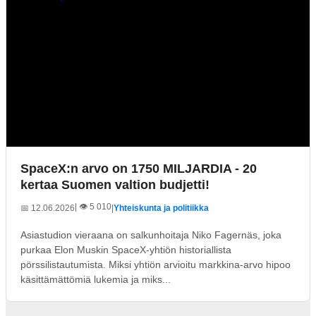
SpaceX:n arvo on 1750 MILJARDIA - 20
kertaa Suomen valtion budjetti!
| 👁️ 5 010
📅 12.06.2026
|
Yhteiskunta ja politiikka
Asiastudion vieraana on salkunhoitaja Niko Fagernäs, joka
purkaa Elon Muskin SpaceX-yhtiön historiallista
pörssilistautumista. Miksi yhtiön arvioitu markkina-arvo hipoo
käsittämättömiä lukemia ja miks...