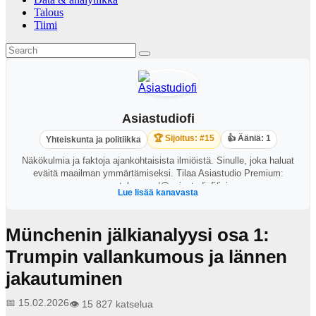
Talous
Tiimi
Asiastudiofi
🏆 Sijoitus: #15
👍 Ääniä: 1
Yhteiskunta ja politiikka
Näkökulmia ja faktoja ajankohtaisista ilmiöistä. Sinulle, joka haluat
eväitä maailman ymmärtämiseksi. Tilaa Asiastudio Premium:
www.youtube.com/@asiastudiofi/join
Lue lisää kanavasta
Münchenin jälkianalyysi osa 1:
Trumpin vallankumous ja lännen
jakautuminen
📅 15.02.2026
👁️ 15 827 katselua