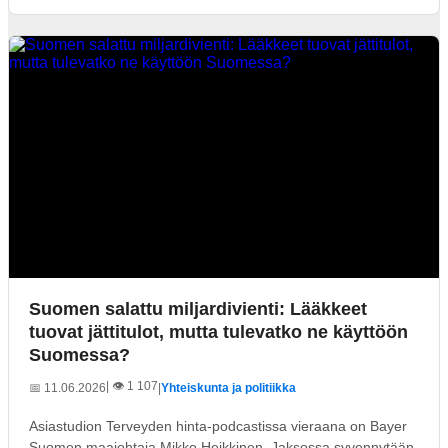
Suomen salattu miljardivienti: Lääkkeet
tuovat jättitulot, mutta tulevatko ne käyttöön
Suomessa?
| 👁️ 1 107
📅 11.06.2026
|
Yhteiskunta ja politiikka
Asiastudion Terveyden hinta-podcastissa vieraana on Bayer
Suomen maajohtaja Mikko Heikkinen. Jaksossa syvennytään