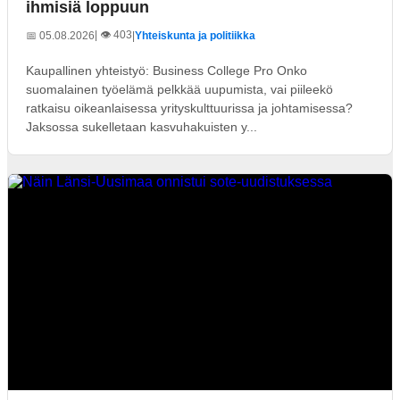
ihmisiä loppuun
| 👁️ 403
📅 05.08.2026
|
Yhteiskunta ja politiikka
Kaupallinen yhteistyö: Business College Pro Onko
suomalainen työelämä pelkkää uupumista, vai piileekö
ratkaisu oikeanlaisessa yrityskulttuurissa ja johtamisessa?
Jaksossa sukelletaan kasvuhakuisten y...