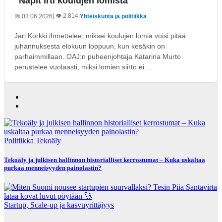
"Näpit irti koulujen lomista"
| 👁️ 2 814
📅 03.06.2026
|
Yhteiskunta ja politiikka
Jari Korkki ihmettelee, miksei koulujen lomia voisi pitää
juhannuksesta elokuun loppuun, kun kesäkin on
parhaimmillaan. OAJ:n puheenjohtaja Katarina Murto
perustelee vuolaasti, miksi lomien siirto ei ...
Politiikka
Tekoäly
Tekoäly ja julkisen hallinnon historialliset kerrostumat – Kuka uskaltaa
purkaa menneisyyden painolastin?
Startup, Scale-up ja kasvuyrittäjyys