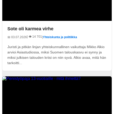
Sote oli karmea virhe
| 👁️ 14 701
📅 03.07.2026
|
Yhteiskunta ja politiikka
Juristi ja pitkän linjan yhteiskunnallinen vaikuttaja Mikko Alkio
arvioi Asiastudiossa, miksi Suomen talouskasvu ei synny ja
miksi julkisen talouden kriisi on niin syvä. Alkio avaa, mitä hän
tarkoitti...