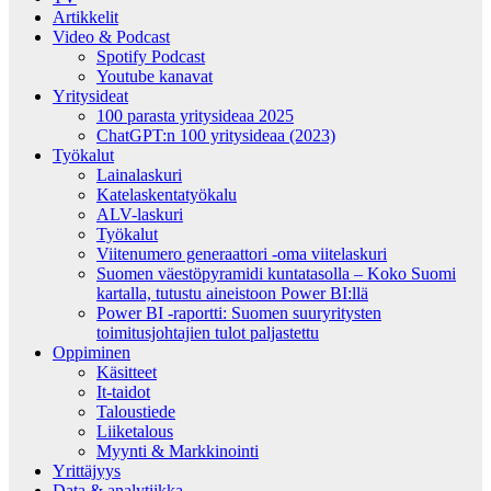
Artikkelit
Video & Podcast
Spotify Podcast
Youtube kanavat
Yritysideat
100 parasta yritysideaa 2025
ChatGPT:n 100 yritysideaa (2023)
Työkalut
Lainalaskuri
Katelaskentatyökalu
ALV-laskuri
Työkalut
Viitenumero generaattori -oma viitelaskuri
Suomen väestöpyramidi kuntatasolla – Koko Suomi
kartalla, tutustu aineistoon Power BI:llä
Power BI -raportti: Suomen suuryritysten
toimitusjohtajien tulot paljastettu
Oppiminen
Käsitteet
It-taidot
Taloustiede
Liiketalous
Myynti & Markkinointi
Yrittäjyys
Data & analytiikka