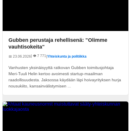
Gubben perustaja rehellisenä: "Olimme
vauhtisokeita"
| 👁️ 7 771
📅 23.06.2026
|
Yhteiskunta ja politiikka
Vanhusten yksinäisyyttä ratkovan Gubben toimitusjohtaja
Meri-Tuuli Helin kertoo avoimesti startup-maailman
raadollisuudesta. Jaksossa käydään läpi hoivayrityksen hurja
nousukiito, kansainvälistymisen ...