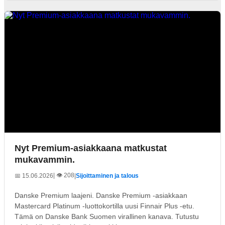
Nyt Premium-asiakkaana matkustat
mukavammin.
| 👁️ 208
📅 15.06.2026
|
Sijoittaminen ja talous
Danske Premium laajeni. Danske Premium -asiakkaan
Mastercard Platinum -luottokortilla uusi Finnair Plus -etu.
Tämä on Danske Bank Suomen virallinen kanava. Tutustu