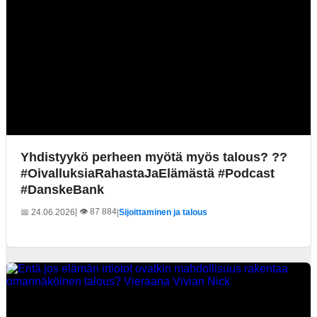
Yhdistyykö perheen myötä myös talous? ??
#OivalluksiaRahastaJaElämästä #Podcast
#DanskeBank
| 👁️ 87 884
📅 24.06.2026
|
Sijoittaminen ja talous