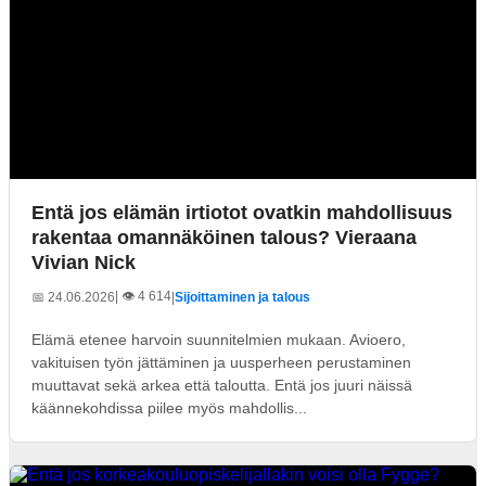
Entä jos elämän irtiotot ovatkin mahdollisuus
rakentaa omannäköinen talous? Vieraana
Vivian Nick
| 👁️ 4 614
📅 24.06.2026
|
Sijoittaminen ja talous
Elämä etenee harvoin suunnitelmien mukaan. Avioero,
vakituisen työn jättäminen ja uusperheen perustaminen
muuttavat sekä arkea että taloutta. Entä jos juuri näissä
käännekohdissa piilee myös mahdollis...