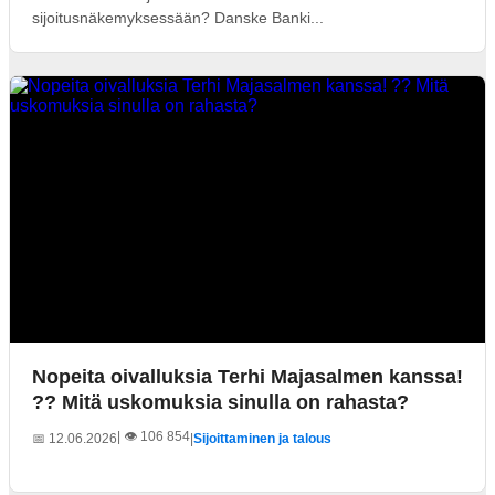
sijoitusnäkemyksessään? Danske Banki...
Nopeita oivalluksia Terhi Majasalmen kanssa!
?? Mitä uskomuksia sinulla on rahasta?
| 👁️ 106 854
📅 12.06.2026
|
Sijoittaminen ja talous