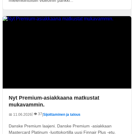
mielenkiintoisiin videoihin pankki...
Nyt Premium-asiakkaana matkustat
mukavammin.
| 👁️ 37
📅 11.06.2026
|
Sijoittaminen ja talous
Danske Premium laajeni. Danske Premium -asiakkaan
Mastercard Platinum -luottokortilla uusi Finnair Plus -etu.