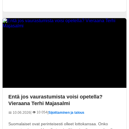
Entä jos vaurastumista voisi opetella?
Vieraana Terhi Majasalmi
| 👁️ 10 054
📅 10.06.2026
|
Sijoittaminen ja talous
Suomalaiset ovat perinteisesti olleet lottokansaa. Onko