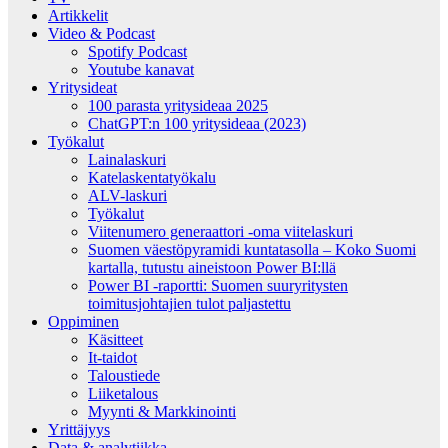
Artikkelit
Video & Podcast
Spotify Podcast
Youtube kanavat
Yritysideat
100 parasta yritysideaa 2025
ChatGPT:n 100 yritysideaa (2023)
Työkalut
Lainalaskuri
Katelaskentatyökalu
ALV-laskuri
Työkalut
Viitenumero generaattori -oma viitelaskuri
Suomen väestöpyramidi kuntatasolla – Koko Suomi
kartalla, tutustu aineistoon Power BI:llä
Power BI -raportti: Suomen suuryritysten
toimitusjohtajien tulot paljastettu
Oppiminen
Käsitteet
It-taidot
Taloustiede
Liiketalous
Myynti & Markkinointi
Yrittäjyys
Data & analytiikka