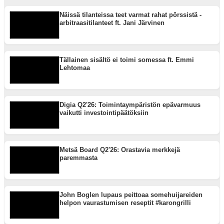
Näissä tilanteissa teet varmat rahat pörssistä -
arbitraasitilanteet ft. Jani Järvinen
Tällainen sisältö ei toimi somessa ft. Emmi
Lehtomaa
Digia Q2'26: Toimintaympäristön epävarmuus
vaikutti investointipäätöksiin
Metsä Board Q2'26: Orastavia merkkejä
paremmasta
John Boglen lupaus peittoaa somehuijareiden
helpon vaurastumisen reseptit #karongrilli