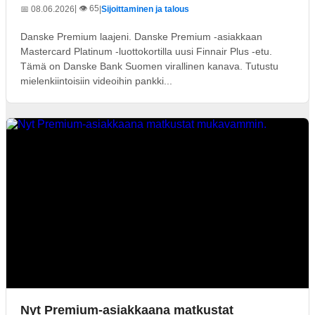
| 👁️ 65
📅 08.06.2026
|
Sijoittaminen ja talous
Danske Premium laajeni. Danske Premium -asiakkaan
Mastercard Platinum -luottokortilla uusi Finnair Plus -etu.
Tämä on Danske Bank Suomen virallinen kanava. Tutustu
mielenkiintoisiin videoihin pankki...
Nyt Premium-asiakkaana matkustat