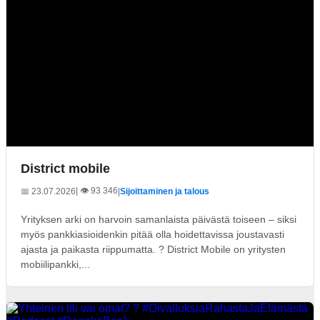
District mobile
| 👁️ 93 346
📅 23.07.2026
|
Sijoittaminen ja talous
Yrityksen arki on harvoin samanlaista päivästä toiseen – siksi
myös pankkiasioidenkin pitää olla hoidettavissa joustavasti
ajasta ja paikasta riippumatta. ? District Mobile on yritysten
mobiilipankki,...