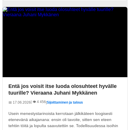
Entä jos voisit itse luoda olosuhteet hyvälle
tuurille? Vieraana Juhani Mykkänen
| 👁️ 4 456
📅 17.06.2026
|
Sijoittaminen ja talous
Usein menestystarinoista kerrotaan jälkikäteen loogisesti
etenevänä aikajanana: ensin oli tavoite, sitten sen eteen
tehtiin töitä ja lopulta saavutettiin se. Todellisuudessa isoihin