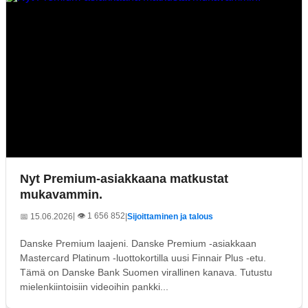
Nyt Premium-asiakkaana matkustat
mukavammin.
| 👁️ 1 656 852
📅 15.06.2026
|
Sijoittaminen ja talous
Danske Premium laajeni. Danske Premium -asiakkaan
Mastercard Platinum -luottokortilla uusi Finnair Plus -etu.
Tämä on Danske Bank Suomen virallinen kanava. Tutustu
mielenkiintoisiin videoihin pankki...