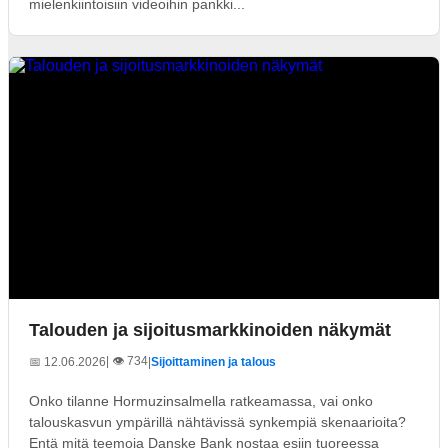
mielenkiintoisiin videoihin pankki...
Talouden ja sijoitusmarkkinoiden näkymät
| 👁️ 734
📅 12.06.2026
|
Sijoittaminen ja talous
Onko tilanne Hormuzinsalmella ratkeamassa, vai onko
talouskasvun ympärillä nähtävissä synkempiä skenaarioita?
Entä mitä teemoja Danske Bank nostaa esiin tuoreessa