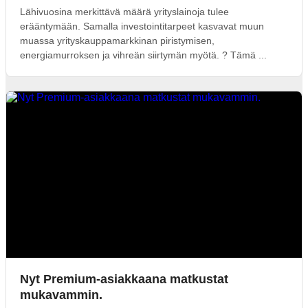
Lähivuosina merkittävä määrä yrityslainoja tulee
erääntymään. Samalla investointitarpeet kasvavat muun
muassa yrityskauppamarkkinan piristymisen,
energiamurroksen ja vihreän siirtymän myötä. ? Tämä ...
Nyt Premium-asiakkaana matkustat
mukavammin.