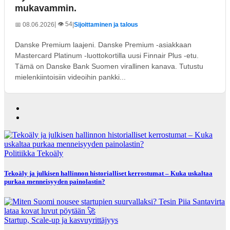
mukavammin.
| 👁️ 54
📅 08.06.2026
|
Sijoittaminen ja talous
Danske Premium laajeni. Danske Premium -asiakkaan
Mastercard Platinum -luottokortilla uusi Finnair Plus -etu.
Tämä on Danske Bank Suomen virallinen kanava. Tutustu
mielenkiintoisiin videoihin pankki...
Politiikka
Tekoäly
Tekoäly ja julkisen hallinnon historialliset kerrostumat – Kuka uskaltaa
purkaa menneisyyden painolastin?
Startup, Scale-up ja kasvuyrittäjyys