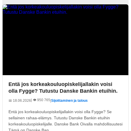
Entä jos korkeakouluopiskelijallakin voisi
olla Fygge? Tutustu Danske Bankin etuihin.
| 👁️ 950 765
📅 18.06.2026
|
Sijoittaminen ja talous
Entä jos korkeakouluopiskelijallakin voisi olla Fygge? Se
sellainen rahaa-elämys. Tutustu Danske Bankin etuihin
korkeakouluopiskelijalle. Danske Bank Oivalla mahdollisuutesi
Tämä on Danske Ban...