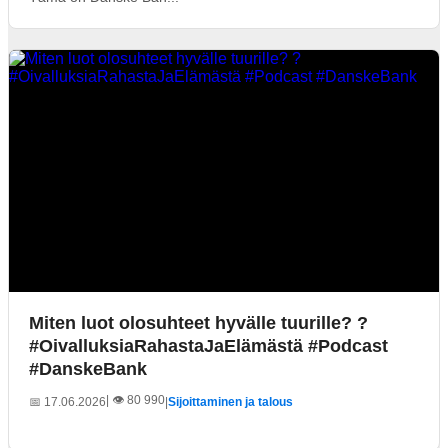
Miten luot olosuhteet hyvälle tuurille? ?
#OivalluksiaRahastaJaElämästä #Podcast
#DanskeBank
| 👁️ 80 990
📅 17.06.2026
|
Sijoittaminen ja talous