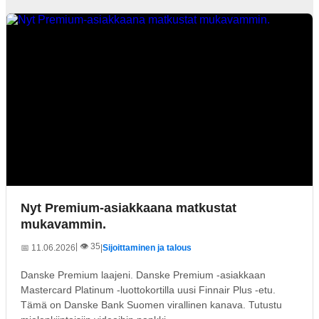
Nyt Premium-asiakkaana matkustat
mukavammin.
| 👁️ 35
📅 11.06.2026
|
Sijoittaminen ja talous
Danske Premium laajeni. Danske Premium -asiakkaan
Mastercard Platinum -luottokortilla uusi Finnair Plus -etu.
Tämä on Danske Bank Suomen virallinen kanava. Tutustu