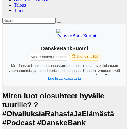
Talous
Tiimi
DanskeBankSuomi
🏆 Sijoitus: #106
Sijoittaminen ja talous
Me Danske Bankissa kannustamme suomalaisia tavoittelemaan
vaurastumista ja taloudellista mielenrauhaa. Raha tai vauraus eivät
automaattisesti tuo onnea, mutta ne tarjoavat taloudellista
Lue lisää kanavasta
itsenäisyyttä varsinkin epävarmoina aikoina. Tarjoamme
suomalaisille uusia näkökulmia oivaltaa oman taloutensa
mahdollisuudet, ottaa oma taloutensa yhä aktiivisemmin omiin
Miten luot olosuhteet hyvälle
käsiinsä ja rakentaa taloudellista mielenrauhaa. Oivalla
mahdollisuutesi
tuurille? ?
#OivalluksiaRahastaJaElämästä
#Podcast #DanskeBank