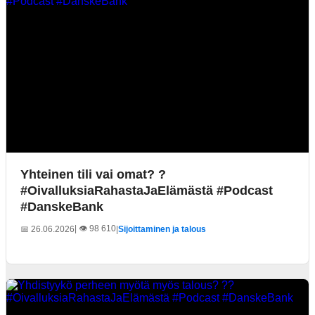
Yhteinen tili vai omat? ?
#OivalluksiaRahastaJaElämästä #Podcast
#DanskeBank
| 👁️ 98 610
📅 26.06.2026
|
Sijoittaminen ja talous