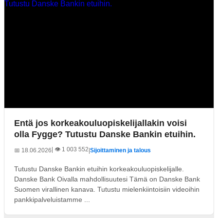
Entä jos korkeakouluopiskelijallakin voisi
olla Fygge? Tutustu Danske Bankin etuihin.
| 👁️ 1 003 552
📅 18.06.2026
|
Sijoittaminen ja talous
Tutustu Danske Bankin etuihin korkeakouluopiskelijalle.
Danske Bank Oivalla mahdollisuutesi Tämä on Danske Bank
Suomen virallinen kanava. Tutustu mielenkiintoisiin videoihin
pankkipalveluistamme ...