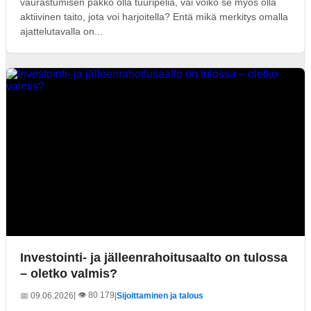
vaurastumisen pakko olla tuuripeliä, vai voiko se myös olla
aktiivinen taito, jota voi harjoitella? Entä mikä merkitys omalla
ajattelutavalla on...
Investointi- ja jälleenrahoitusaalto on tulossa
– oletko valmis?
| 👁️ 80 179
📅 09.06.2026
|
Sijoittaminen ja talous