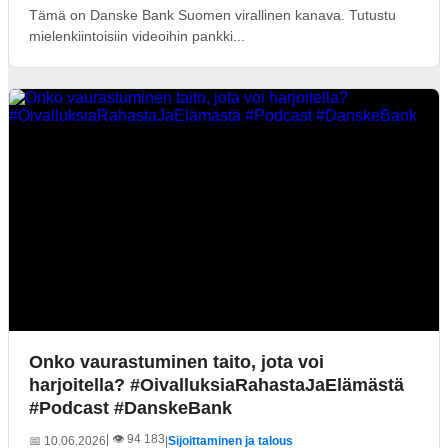
Tämä on Danske Bank Suomen virallinen kanava. Tutustu
mielenkiintoisiin videoihin pankki...
Onko vaurastuminen taito, jota voi
harjoitella? #OivalluksiaRahastaJaElämästä
#Podcast #DanskeBank
| 👁️ 94 183
📅 10.06.2026
|
Sijoittaminen ja talous