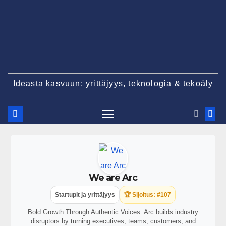
Ideasta kasvuun: yrittäjyys, teknologia & tekoäly
We are Arc
Startupit ja yrittäjyys
🏆 Sijoitus: #107
Bold Growth Through Authentic Voices. Arc builds industry
disruptors by turning executives, teams, customers, and