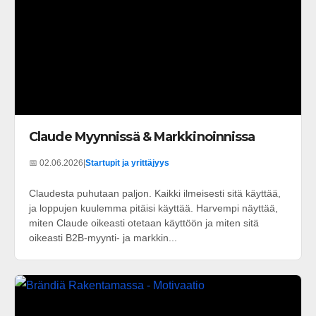
Claude Myynnissä & Markkinoinnissa
📅 02.06.2026
|
Startupit ja yrittäjyys
Claudesta puhutaan paljon. Kaikki ilmeisesti sitä käyttää,
ja loppujen kuulemma pitäisi käyttää. Harvempi näyttää,
miten Claude oikeasti otetaan käyttöön ja miten sitä
oikeasti B2B-myynti- ja markkin...