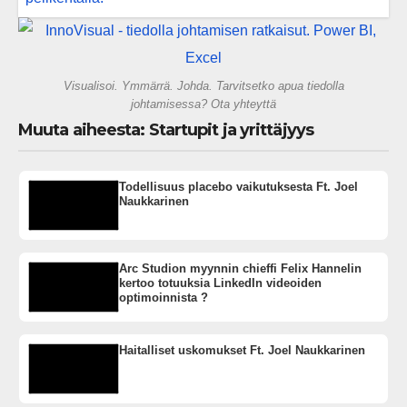
vai rakennammeko tulevaisuuden
gigatehtaan?
Visualisoi. Ymmärrä. Johda. Tarvitsetko apua tiedolla
johtamisessa? Ota yhteyttä
Muuta aiheesta: Startupit ja yrittäjyys
Todellisuus placebo vaikutuksesta Ft. Joel
Naukkarinen
Arc Studion myynnin chieffi Felix Hannelin
kertoo totuuksia LinkedIn videoiden
optimoinnista ?
Haitalliset uskomukset Ft. Joel Naukkarinen