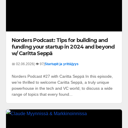
Norders Podcast: Tips for building and
funding your startup in 2024 and beyond
w/ Caritta Seppä
📅 02.06.2026
| 👁️ 97
|
Startupit ja yrittäjyys
Norders Podcast #27 with Caritta Seppä In this episode,
we’re thrilled to welcome Caritta Seppä, a truly unique
powerhouse in the tech and VC world, to discuss a wide
range of topics that every found...