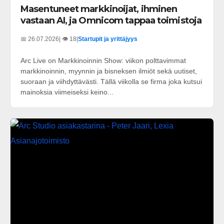
Masentuneet markkinoijat, ihminen
vastaan AI, ja Omnicom tappaa toimistoja
📅 26.07.2026
| 👁️ 18
|
Startupit ja yrittäjyys
Arc Live on Markkinoinnin Show: viikon polttavimmat
markkinoinnin, myynnin ja bisneksen ilmiöt sekä uutiset,
suoraan ja viihdyttävästi. Tällä viikolla se firma joka kutsui
mainoksia viimeiseksi keino...