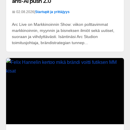
anti-AI push 2.0
📅 02.08.2026
|
Startupit ja yrittäjyys
Arc Live on Markkinoinnin Show: viikon polttavimmat
markkinoinnin, myynnin ja bisneksen ilmiöt sekä uutiset,
suoraan ja viihdyttävästi. Isäntinäsi Arc Studion
toimitusjohtaja, brändistrategian tunnep...