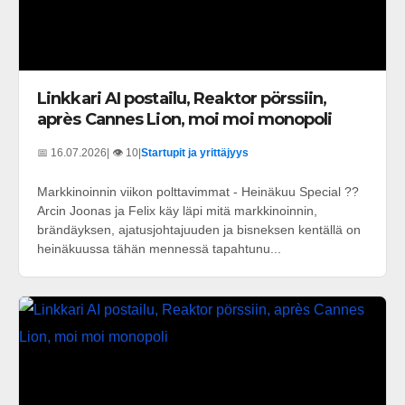
Linkkari AI postailu, Reaktor pörssiin,
après Cannes Lion, moi moi monopoli
📅 16.07.2026
| 👁️ 10
|
Startupit ja yrittäjyys
Markkinoinnin viikon polttavimmat - Heinäkuu Special ??
Arcin Joonas ja Felix käy läpi mitä markkinoinnin,
brändäyksen, ajatusjohtajuuden ja bisneksen kentällä on
heinäkuussa tähän mennessä tapahtunu...