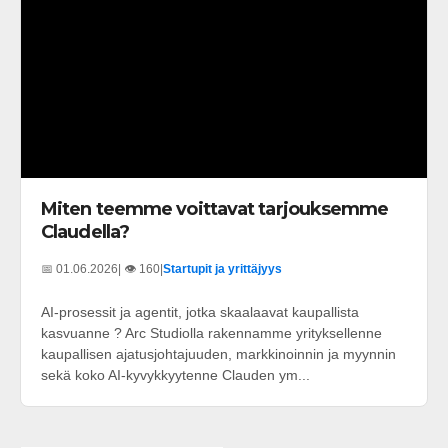
Miten teemme voittavat tarjouksemme
Claudella?
📅 01.06.2026
| 👁️ 160
|
Startupit ja yrittäjyys
AI-prosessit ja agentit, jotka skaalaavat kaupallista
kasvuanne ? Arc Studiolla rakennamme yrityksellenne
kaupallisen ajatusjohtajuuden, markkinoinnin ja myynnin
sekä koko AI-kyvykkyytenne Clauden ym...