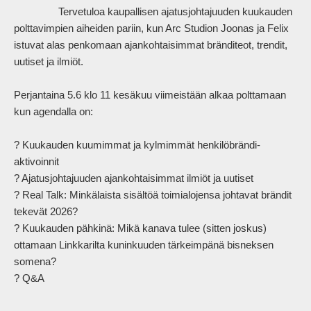
                Tervetuloa kaupallisen ajatusjohtajuuden kuukauden 
polttavimpien aiheiden pariin, kun Arc Studion Joonas ja Felix 
istuvat alas penkomaan ajankohtaisimmat bränditeot, trendit, 
uutiset ja ilmiöt.

Perjantaina 5.6 klo 11 kesäkuu viimeistään alkaa polttamaan 
kun agendalla on:

? Kuukauden kuumimmat ja kylmimmät henkilöbrändi-
aktivoinnit

? Ajatusjohtajuuden ajankohtaisimmat ilmiöt ja uutiset

? Real Talk: Minkälaista sisältöä toimialojensa johtavat brändit 
tekevät 2026?

? Kuukauden pähkinä: Mikä kanava tulee (sitten joskus) 
ottamaan Linkkarilta kuninkuuden tärkeimpänä bisneksen 
somena?

? Q&A            