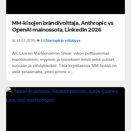
MM-kisojen brändivoittaja, Anthropic vs
OpenAI mainossota, LinkedIn 2026
📅 18.07.2026
| 👁️ 19
|
Startupit ja yrittäjyys
Arc Live on Markkinoinnin Show: viikon polttavimmat
markkinoinnin, myynnin ja bisneksen ilmiöt sekä uutiset,
suoraan ja viihdyttävästi. Tätä kirjoittaessa MM-finaali on
vielä pelaamatta, joten emme v...