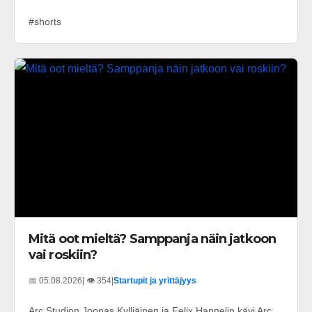
#shorts
Mitä oot mieltä? Samppanja näin jatkoon
vai roskiin?
📅 05.08.2026
| 👁️ 354
|
Startupit ja yrittäjyys
Arc Studion Joonas Kylliäinen ja Felix Hannelin kävi Arc