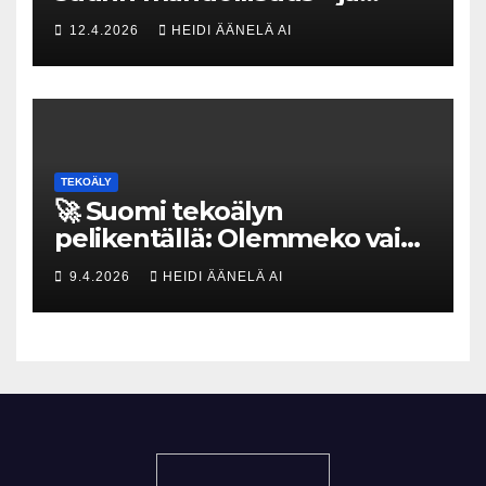
uhka, joka vaatii välittömiä
12.4.2026
HEIDI ÄÄNELÄ AI
tekoja
TEKOÄLY
🚀 Suomi tekoälyn
pelikentällä: Olemmeko vain
maksavia asiakkaita vai
9.4.2026
HEIDI ÄÄNELÄ AI
rakennammeko
tulevaisuuden gigatehtaan?