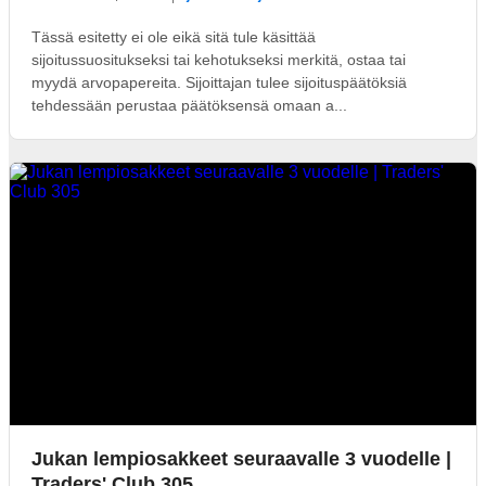
Tässä esitetty ei ole eikä sitä tule käsittää
sijoitussuositukseksi tai kehotukseksi merkitä, ostaa tai
myydä arvopapereita. Sijoittajan tulee sijoituspäätöksiä
tehdessään perustaa päätöksensä omaan a...
Jukan lempiosakkeet seuraavalle 3 vuodelle |
Traders' Club 305