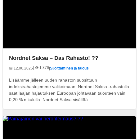
Nordnet Saksa – Das Rahasto! ??
| 👁️ 1 876
📅 12.06.2026
|
Sijoittaminen ja talous
Lisäämme jälleen uuden rahaston suosittuun
indeksirahastojemme valikoimaan! Nordnet Saksa -rahastolla
saat laajan hajautuksen Euroopan johtavaan talouteen vain
0,20 %:n kululla. Nordnet Saksa sisältää...