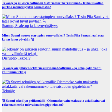
Tekoäly ja julkisen hallinnon historialliset kerrostumat – Kuka uskaltaa
purkaa menneisyyden painolastin?
Startup, Scale-up ja kasvuyrittäjyys
Miten Suomi nousee startupien suurvallaksi? Tesin Piia Santavirta lataa
kovat luvut pöytään 🚀
Disruptio
Tekoäly
Tekoäly on julkisen sektorin suurin mahdollisuus – ja uhka, joka vaatii
välittömiä tekoja
Tekoäly
🚀 Suomi tekoälyn pelikentällä: Olemmeko vain maksavia asiakkaita vai
rakennammeko tulevaisuuden gigatehtaan?