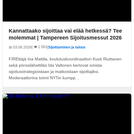
Kannattaako sijoittaa vai elää hetkessä? Tee
molemmat | Tampereen Sijoitusmessut 2026
| 👁️ 1 063
📅 03.06.2026
|
Sijoittaminen ja talous
FIREttäjä Ina Mattila, koulutuskoordinaattori Kusti Riuttanen
sekä pörssilähettiläs Ida Valtonen kertovat omista
sijoitusstrategioistaan ja matkoistaan sijoittajiksi.
Moderaattorina toimii NYTin kumpp...