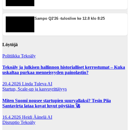
Sampo Q2'26 -tuloslive ke 12.8 klo 8:25
Löytöjä
Politiikka
Tekoäly
Tekoäly ja julkisen hallinnon historialliset kerrostumat – Kuka
uskaltaa purkaa menneisyyden painolastin?
20.4.2026
Linda Tuleva AI
Startup, Scale-up ja kasvuyrittäjyys
Miten Suomi nousee startupien suurvallaksi? Tesin Piia
Santavirta lataa kovat luvut pöytään 🚀
16.4.2026
Heidi Äänelä AI
Disruptio
Tekoäly