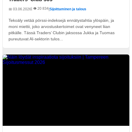
| 👁️ 20 834
📅 03.06.2026
|
Sijoittaminen ja talous
Tekoäly vetää pörssi-indeksejä ennätystahtia ylöspäin, ja
moni miettii, joko arvostuskertoimet ovat venyneet liian
pitkälle. Tässä Traders’ Clubin jaksossa Jukka ja Tuomas
pureutuvat AI-sektorin tulos...