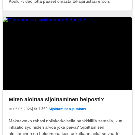
Koulu -video jotta pääset omasta takapirustasi eroon.
Miten aloittaa sijoittaminen helposti?
| 👁️ 1 369
📅 05.06.2026
|
Sijoittaminen ja talous
Makaavatko rahasi nollakorkoisella pankkitilillä samalla, kun
inflaatio syö niiden arvoa joka päivä? Sijoittamisen
aloittaminen on helpompaa kuin uskotkaan, eikä se vaadi