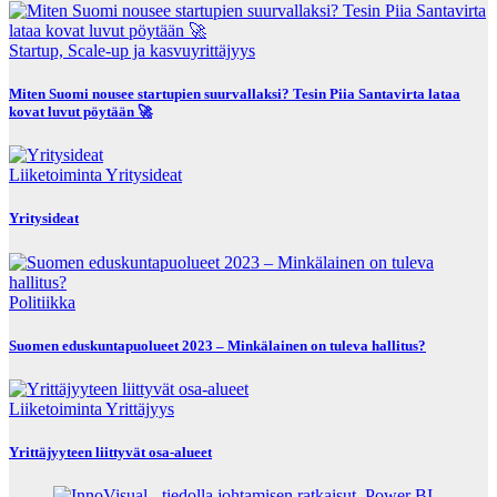
Startup, Scale-up ja kasvuyrittäjyys
Miten Suomi nousee startupien suurvallaksi? Tesin Piia Santavirta lataa
kovat luvut pöytään 🚀
Liiketoiminta
Yritysideat
Yritysideat
Politiikka
Suomen eduskuntapuolueet 2023 – Minkälainen on tuleva hallitus?
Liiketoiminta
Yrittäjyys
Yrittäjyyteen liittyvät osa-alueet