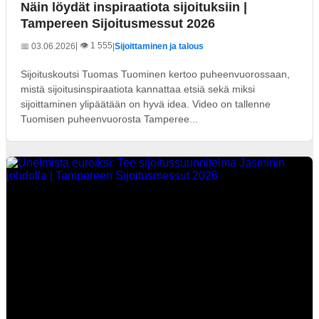
Näin löydät inspiraatiota sijoituksiin |
Tampereen Sijoitusmessut 2026
| 👁️ 1 555
📅 03.06.2026
|
Sijoittaminen ja talous
Sijoituskoutsi Tuomas Tuominen kertoo puheenvuorossaan,
mistä sijoitusinspiraatiota kannattaa etsiä sekä miksi
sijoittaminen ylipäätään on hyvä idea. Video on tallenne
Tuomisen puheenvuorosta Tamperee...