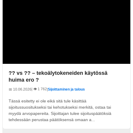
?? vs ?? – tekoälytokeneiden käytössä
huima ero ?
| 👁️ 1 762
📅 10.06.2026
|
Sijoittaminen ja talous
Tässä esitetty ei ole eikä sitä tule käsittää
sijoitussuositukseksi tai kehotukseksi merkitä, ostaa tai
myydä arvopapereita. Sijoittajan tulee sijoituspäätöksiä
tehdessään perustaa päätöksensä omaan a...