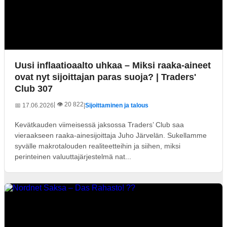
Uusi inflaatioaalto uhkaa – Miksi raaka-aineet
ovat nyt sijoittajan paras suoja? | Traders'
Club 307
| 👁️ 20 822
📅 17.06.2026
|
Sijoittaminen ja talous
Kevätkauden viimeisessä jaksossa Traders’ Club saa
vieraakseen raaka-ainesijoittaja Juho Järvelän. Sukellamme
syvälle makrotalouden realiteetteihin ja siihen, miksi
perinteinen valuuttajärjestelmä nat...