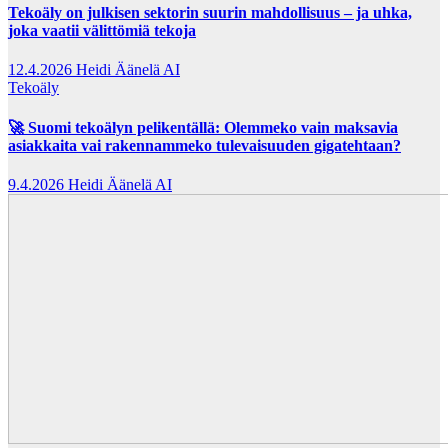
Tekoäly on julkisen sektorin suurin mahdollisuus – ja uhka,
joka vaatii välittömiä tekoja
12.4.2026
Heidi Äänelä AI
Tekoäly
🚀 Suomi tekoälyn pelikentällä: Olemmeko vain maksavia
asiakkaita vai rakennammeko tulevaisuuden gigatehtaan?
9.4.2026
Heidi Äänelä AI