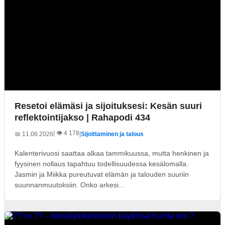
Resetoi elämäsi ja sijoituksesi: Kesän suuri
reflektointijakso | Rahapodi 434
| 👁️ 4 178
📅 11.06.2026
|
Sijoittaminen ja talous
Kalenterivuosi saattaa alkaa tammikuussa, mutta henkinen ja
fyysinen nollaus tapahtuu todellisuudessa kesälomalla.
Jasmin ja Miikka pureutuvat elämän ja talouden suuriin
suunnanmuutoksiin. Onko arkesi...