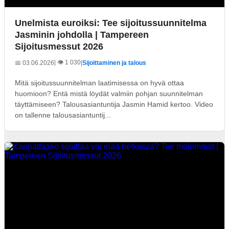
Unelmista euroiksi: Tee sijoitussuunnitelma
Jasminin johdolla | Tampereen
Sijoitusmessut 2026
| 👁️ 1 030
📅 03.06.2026
|
Sijoittaminen ja talous
Mitä sijoitussuunnitelman laatimisessa on hyvä ottaa
huomioon? Entä mistä löydät valmiin pohjan suunnitelman
täyttämiseen? Talousasiantuntija Jasmin Hamid kertoo. Video
on tallenne talousasiantuntij...