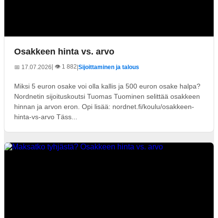
Osakkeen hinta vs. arvo
| 👁️ 1 882
📅 17.07.2026
|
Sijoittaminen ja talous
Miksi 5 euron osake voi olla kallis ja 500 euron osake halpa?
Nordnetin sijoituskoutsi Tuomas Tuominen selittää osakkeen
hinnan ja arvon eron. Opi lisää: nordnet.fi/koulu/osakkeen-
hinta-vs-arvo Täss...