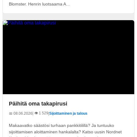
Blomster. Henrin luotsaama A...
Päihitä oma takapirusi
| 👁️ 1 529
📅 08.06.2026
|
Sijoittaminen ja talous
Makaavatko säästösi turhaan pankkitilillä? Ja tuntuuko
sijoittamisen aloittaminen hankalalta? Katso uusin Nordnet