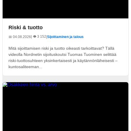
Riski & tuotto
| 👁️ 3 152
📅 04.08.2026
|
Sijoittaminen ja talous
Mitä sijoittamisen riski ja tuotto oikeasti tarkoittavat? Tällä
videolla Nordnetin sijoituskoutsi Tuomas Tuominen selittää
riski-tuottosuhteen yksinkertaisesti ja käytännönläheisesti –
kuntosaliteeman...