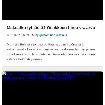
Maksatko tyhjästä? Osakkeen hinta vs. arvo
| 👁️ 2 533
📅 15.07.2026
|
Sijoittaminen ja talous
Moni aloitteleva sijoittaja polttaa näppinsä pörssissä
sekoittamalla kaksi täysin eri asiaa: osakkeen hinnan ja sen
todellisen arvon. Nordnetin sijoituskoutsi Tuomas Tuominen
selittää helposti ymmärr...