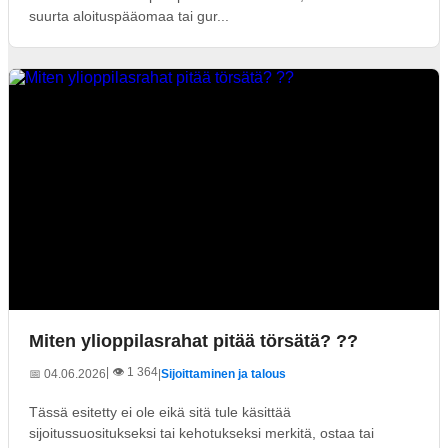
suurta aloituspääomaa tai gur...
Miten ylioppilasrahat pitää törsätä? ??
| 👁️ 1 364
📅 04.06.2026
|
Sijoittaminen ja talous
Tässä esitetty ei ole eikä sitä tule käsittää
sijoitussuositukseksi tai kehotukseksi merkitä, ostaa tai