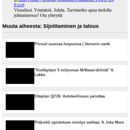
Visualisoi. Ymmärrä. Johda. Tarvitsetko apua tiedolla
johtamisessa? Ota yhteyttä
Muuta aiheesta: Sijoittaminen ja talous
Pörssit uusissa huipuissa | Vernerin vartti
"Kieltäydyin 5 miljoonan MrBeast-diilistä" ft.
Lakko
Etteplan Q2'26: Autoteollisuus jarruttaa
Pitäisikö opintotuen nimitys vaihtaa. ft. Inka Mero