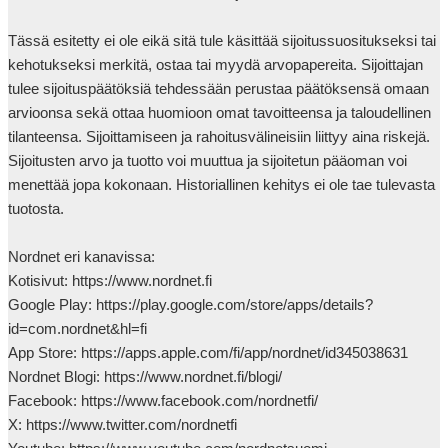
Tässä esitetty ei ole eikä sitä tule käsittää sijoitussuositukseksi tai 
kehotukseksi merkitä, ostaa tai myydä arvopapereita. Sijoittajan 
tulee sijoituspäätöksiä tehdessään perustaa päätöksensä omaan 
arvioonsa sekä ottaa huomioon omat tavoitteensa ja taloudellinen 
tilanteensa. Sijoittamiseen ja rahoitusvälineisiin liittyy aina riskejä. 
Sijoitusten arvo ja tuotto voi muuttua ja sijoitetun pääoman voi 
menettää jopa kokonaan. Historiallinen kehitys ei ole tae tulevasta 
tuotosta.

Nordnet eri kanavissa:

Kotisivut: https://www.nordnet.fi

Google Play: https://play.google.com/store/apps/details?
id=com.nordnet&hl=fi

App Store: https://apps.apple.com/fi/app/nordnet/id345038631

Nordnet Blogi: https://www.nordnet.fi/blogi/

Facebook: https://www.facebook.com/nordnetfi/

X: https://www.twitter.com/nordnetfi
