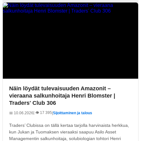
Näin löydät tulevaisuuden Amazonit –
vieraana salkunhoitaja Henri Blomster |
Traders' Club 306
| 👁️ 17 395
📅 10.06.2026
|
Sijoittaminen ja talous
Traders’ Clubissa on tällä kertaa tarjolla harvinaista herkkua,
kun Jukan ja Tuomaksen vieraaksi saapuu Asilo Asset
Managementin salkunhoitaja, solubiologian tohtori Henri