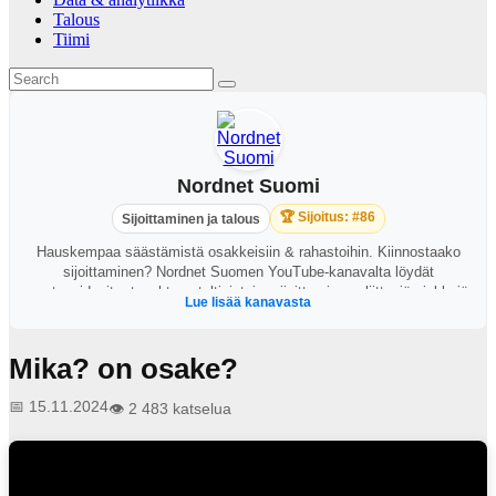
Talous
Tiimi
Nordnet Suomi
🏆 Sijoitus: #86
Sijoittaminen ja talous
Hauskempaa säästämistä osakkeisiin & rahastoihin. Kiinnostaako
sijoittaminen? Nordnet Suomen YouTube-kanavalta löydät
opetusvideoita, tapahtumataltiointeja, sijoittamiseen liittyviä vinkkejä
Lue lisää kanavasta
ja muita ajankohtaisia säästämiseen ja sijoittamiseen liittyviä
videoita.
Mika? on osake?
📅 15.11.2024
👁️ 2 483 katselua