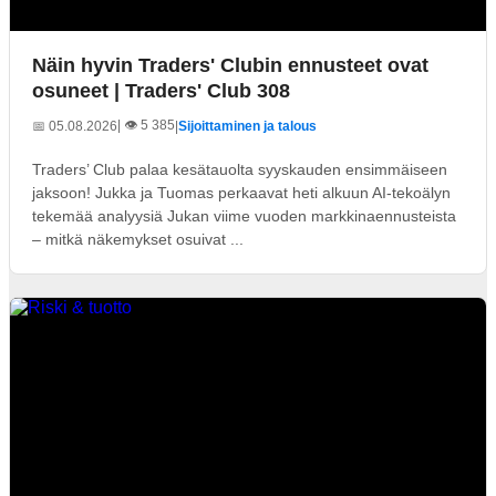
Näin hyvin Traders' Clubin ennusteet ovat
osuneet | Traders' Club 308
| 👁️ 5 385
📅 05.08.2026
|
Sijoittaminen ja talous
Traders’ Club palaa kesätauolta syyskauden ensimmäiseen
jaksoon! Jukka ja Tuomas perkaavat heti alkuun AI-tekoälyn
tekemää analyysiä Jukan viime vuoden markkinaennusteista
– mitkä näkemykset osuivat ...