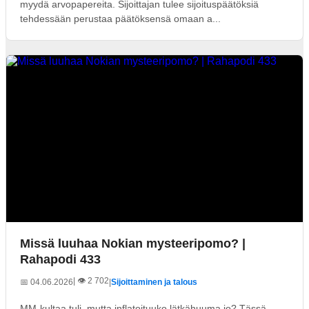
myydä arvopapereita. Sijoittajan tulee sijoituspäätöksiä
tehdessään perustaa päätöksensä omaan a...
Missä luuhaa Nokian mysteeripomo? |
Rahapodi 433
| 👁️ 2 702
📅 04.06.2026
|
Sijoittaminen ja talous
MM-kultaa tuli, mutta inflatoituuko lätkähuuma jo? Tässä