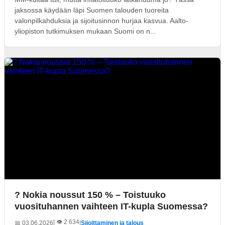
jaksossa käydään läpi Suomen talouden tuoreita
valonpilkahduksia ja sijoitusinnon hurjaa kasvua. Aalto-
yliopiston tutkimuksen mukaan Suomi on n...
? Nokia noussut 150 % – Toistuuko
vuosituhannen vaihteen IT-kupla Suomessa?
| 👁️ 2 634
📅 03.06.2026
|
Sijoittaminen ja talous