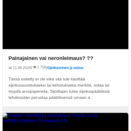
Painajainen vai neronleimaus? ??
| 👁️ 1 758
📅 11.06.2026
|
Sijoittaminen ja talous
Tässä esitetty ei ole eikä sitä tule käsittää
sijoitussuositukseksi tai kehotukseksi merkitä, ostaa tai
myydä arvopapereita. Sijoittajan tulee sijoituspäätöksiä
tehdessään perustaa päätöksensä omaan a...