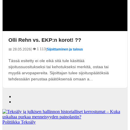
Olli Rehn vs. EKP:n korot! ??
| 👁️ 1 113
📅 28.05.2026
|
Sijoittaminen ja talous
Tässä esitetty ei ole eikä sitä tule käsittää
sijoitussuositukseksi tai kehotukseksi merkitä, ostaa tai
myydä arvopapereita. Sijoittajan tulee sijoituspäätöksiä
tehdessään perustaa päätöksensä omaan a...
Politiikka
Tekoäly