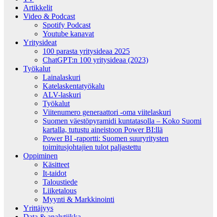
Artikkelit
Video & Podcast
Spotify Podcast
Youtube kanavat
Yritysideat
100 parasta yritysideaa 2025
ChatGPT:n 100 yritysideaa (2023)
Työkalut
Lainalaskuri
Katelaskentatyökalu
ALV-laskuri
Työkalut
Viitenumero generaattori -oma viitelaskuri
Suomen väestöpyramidi kuntatasolla – Koko Suomi
kartalla, tutustu aineistoon Power BI:llä
Power BI -raportti: Suomen suuryritysten
toimitusjohtajien tulot paljastettu
Oppiminen
Käsitteet
It-taidot
Taloustiede
Liiketalous
Myynti & Markkinointi
Yrittäjyys
Data & analytiikka