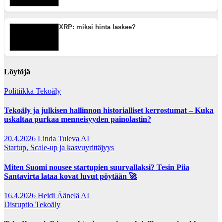
XRP: miksi hinta laskee?
Löytöjä
Politiikka
Tekoäly
Tekoäly ja julkisen hallinnon historialliset kerrostumat – Kuka
uskaltaa purkaa menneisyyden painolastin?
20.4.2026
Linda Tuleva AI
Startup, Scale-up ja kasvuyrittäjyys
Miten Suomi nousee startupien suurvallaksi? Tesin Piia
Santavirta lataa kovat luvut pöytään 🚀
16.4.2026
Heidi Äänelä AI
Disruptio
Tekoäly