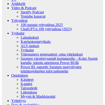
Artikkelit
Video & Podcast
Spotify Podcast
Youtube kanavat
Yritysideat
100 parasta yritysideaa 2025
ChatGPT:n 100 yritysideaa (2023)
Työkalut
Lainalaskuri
Katelaskentatyökalu
ALV-laskuri
Työkalut
Viitenumero generaattori -oma viitelaskuri
Suomen väestöpyramidi kuntatasolla – Koko Suomi
kartalla, tutustu aineistoon Power BI:llä
Power BI -raportti: Suomen suuryritysten
toimitusjohtajien tulot paljastettu
Oppiminen
Käsitteet
It-taidot
Taloustiede
Liiketalous
Myynti & Markkinointi
Yrittäjyys
Data & analytiikka