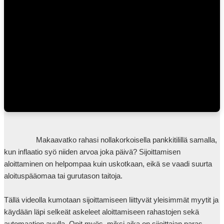
                Makaavatko rahasi nollakorkoisella pankkitilillä samalla, 
kun inflaatio syö niiden arvoa joka päivä? Sijoittamisen 
aloittaminen on helpompaa kuin uskotkaan, eikä se vaadi suurta 
aloituspääomaa tai gurutason taitoja.

Tällä videolla kumotaan sijoittamiseen liittyvät yleisimmät myytit ja 
käydään läpi selkeät askeleet aloittamiseen rahastojen sekä 
automaation avulla. Opit myös, miksi aika on sijoittajan paras 