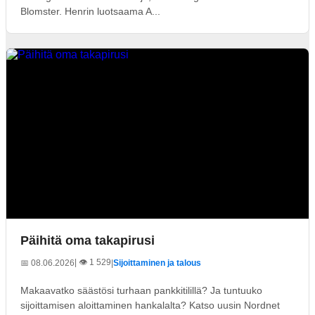
Blomster. Henrin luotsaama A...
Päihitä oma takapirusi
| 👁️ 1 529
📅 08.06.2026
|
Sijoittaminen ja talous
Makaavatko säästösi turhaan pankkitilillä? Ja tuntuuko
sijoittamisen aloittaminen hankalalta? Katso uusin Nordnet