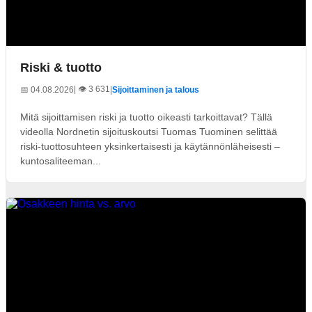
Riski & tuotto
| 👁️ 3 631
📅 04.08.2026
|
Sijoittaminen ja talous
Mitä sijoittamisen riski ja tuotto oikeasti tarkoittavat? Tällä
videolla Nordnetin sijoituskoutsi Tuomas Tuominen selittää
riski-tuottosuhteen yksinkertaisesti ja käytännönläheisesti –
kuntosaliteeman...