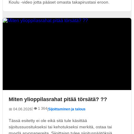
Koulu -video jotta pääset omasta takapirustasi eroon.
Miten ylioppilasrahat pitää törsätä? ??
| 👁️ 1 364
📅 04.06.2026
|
Sijoittaminen ja talous
Tässä esitetty ei ole eikä sitä tule käsittää
sijoitussuositukseksi tai kehotukseksi merkitä, ostaa tai
myydä arvopapereita. Sijoittajan tulee sijoituspäätöksiä