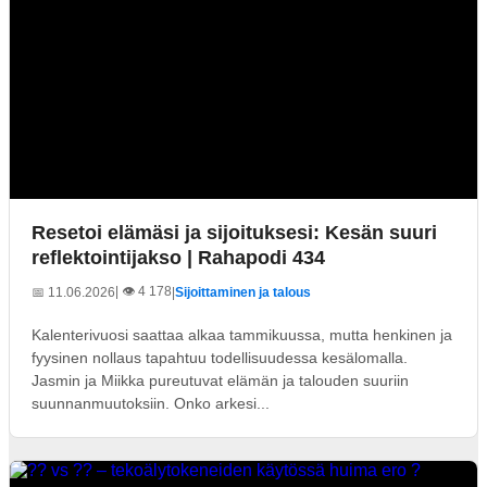
Resetoi elämäsi ja sijoituksesi: Kesän suuri
reflektointijakso | Rahapodi 434
| 👁️ 4 178
📅 11.06.2026
|
Sijoittaminen ja talous
Kalenterivuosi saattaa alkaa tammikuussa, mutta henkinen ja
fyysinen nollaus tapahtuu todellisuudessa kesälomalla.
Jasmin ja Miikka pureutuvat elämän ja talouden suuriin
suunnanmuutoksiin. Onko arkesi...