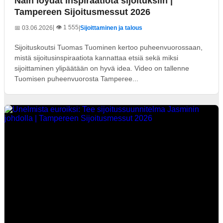
Näin löydät inspiraatiota sijoituksiin |
Tampereen Sijoitusmessut 2026
| 👁️ 1 555
📅 03.06.2026
|
Sijoittaminen ja talous
Sijoituskoutsi Tuomas Tuominen kertoo puheenvuorossaan,
mistä sijoitusinspiraatiota kannattaa etsiä sekä miksi
sijoittaminen ylipäätään on hyvä idea. Video on tallenne
Tuomisen puheenvuorosta Tamperee...