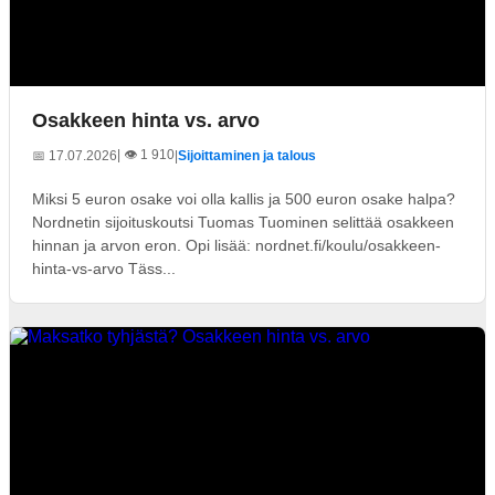
Osakkeen hinta vs. arvo
| 👁️ 1 910
📅 17.07.2026
|
Sijoittaminen ja talous
Miksi 5 euron osake voi olla kallis ja 500 euron osake halpa?
Nordnetin sijoituskoutsi Tuomas Tuominen selittää osakkeen
hinnan ja arvon eron. Opi lisää: nordnet.fi/koulu/osakkeen-
hinta-vs-arvo Täss...