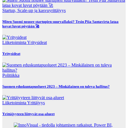
Startup, Scale-up ja kasvuyrittäjyys
Miten Suomi nousee startupien suurvallaksi? Tesin Piia Santavirta lataa
kovat luvut pöytään 🚀
Liiketoiminta
Yritysideat
Yritysideat
Politiikka
Suomen eduskuntapuolueet 2023 – Minkälainen on tuleva hallitus?
Liiketoiminta
Yrittäjyys
Yrittäjyyteen liittyvät osa-alueet