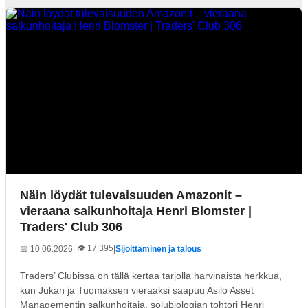
Näin löydät tulevaisuuden Amazonit –
vieraana salkunhoitaja Henri Blomster |
Traders' Club 306
| 👁️ 17 395
📅 10.06.2026
|
Sijoittaminen ja talous
Traders’ Clubissa on tällä kertaa tarjolla harvinaista herkkua,
kun Jukan ja Tuomaksen vieraaksi saapuu Asilo Asset
Managementin salkunhoitaja, solubiologian tohtori Henri