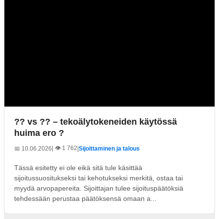
?? vs ?? – tekoälytokeneiden käytössä
huima ero ?
| 👁️ 1 762
📅 10.06.2026
|
Sijoittaminen ja talous
Tässä esitetty ei ole eikä sitä tule käsittää
sijoitussuositukseksi tai kehotukseksi merkitä, ostaa tai
myydä arvopapereita. Sijoittajan tulee sijoituspäätöksiä
tehdessään perustaa päätöksensä omaan a...