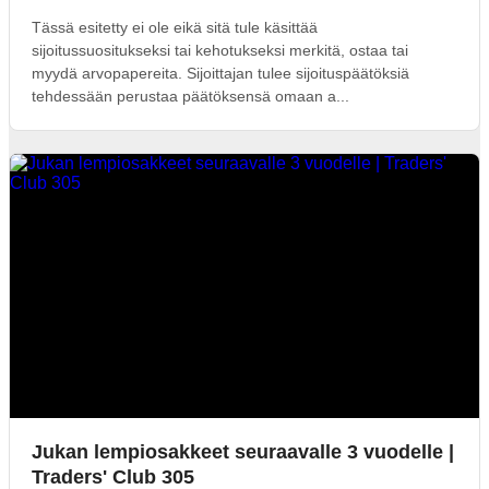
Tässä esitetty ei ole eikä sitä tule käsittää
sijoitussuositukseksi tai kehotukseksi merkitä, ostaa tai
myydä arvopapereita. Sijoittajan tulee sijoituspäätöksiä
tehdessään perustaa päätöksensä omaan a...
Jukan lempiosakkeet seuraavalle 3 vuodelle |
Traders' Club 305