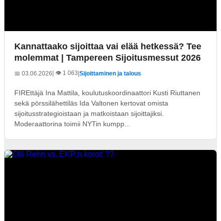
Kannattaako sijoittaa vai elää hetkessä? Tee
molemmat | Tampereen Sijoitusmessut 2026
| 👁️ 1 063
📅 03.06.2026
|
Sijoittaminen ja talous
FIREttäjä Ina Mattila, koulutuskoordinaattori Kusti Riuttanen
sekä pörssilähettiläs Ida Valtonen kertovat omista
sijoitusstrategioistaan ja matkoistaan sijoittajiksi.
Moderaattorina toimii NYTin kumpp...