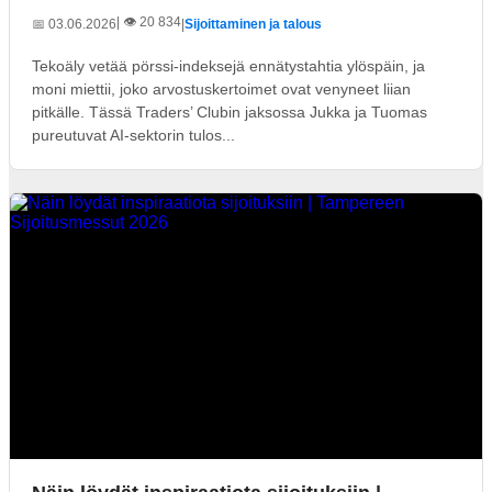
| 👁️ 20 834
📅 03.06.2026
|
Sijoittaminen ja talous
Tekoäly vetää pörssi-indeksejä ennätystahtia ylöspäin, ja
moni miettii, joko arvostuskertoimet ovat venyneet liian
pitkälle. Tässä Traders’ Clubin jaksossa Jukka ja Tuomas
pureutuvat AI-sektorin tulos...