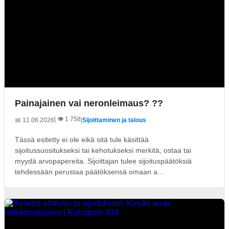
Painajainen vai neronleimaus? ??
| 👁️ 1 758
📅 11.06.2026
|
Sijoittaminen ja talous
Tässä esitetty ei ole eikä sitä tule käsittää
sijoitussuositukseksi tai kehotukseksi merkitä, ostaa tai
myydä arvopapereita. Sijoittajan tulee sijoituspäätöksiä
tehdessään perustaa päätöksensä omaan a...