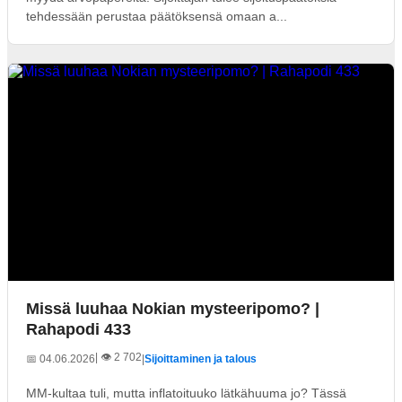
tehdessään perustaa päätöksensä omaan a...
Missä luuhaa Nokian mysteeripomo? |
Rahapodi 433
| 👁️ 2 702
📅 04.06.2026
|
Sijoittaminen ja talous
MM-kultaa tuli, mutta inflatoituuko lätkähuuma jo? Tässä