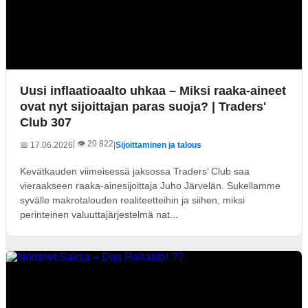
Uusi inflaatioaalto uhkaa – Miksi raaka-aineet
ovat nyt sijoittajan paras suoja? | Traders'
Club 307
| 👁️ 20 822
📅 17.06.2026
|
Sijoittaminen ja talous
Kevätkauden viimeisessä jaksossa Traders’ Club saa
vieraakseen raaka-ainesijoittaja Juho Järvelän. Sukellamme
syvälle makrotalouden realiteetteihin ja siihen, miksi
perinteinen valuuttajärjestelmä nat...