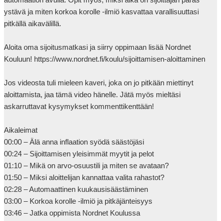
ystävä ja miten korkoa korolle -ilmiö kasvattaa varallisuuttasi 
pitkällä aikavälillä.

Aloita oma sijoitusmatkasi ja siirry oppimaan lisää Nordnet 
Kouluun! https://www.nordnet.fi/koulu/sijoittamisen-aloittaminen

Jos videosta tuli mieleen kaveri, joka on jo pitkään miettinyt 
aloittamista, jaa tämä video hänelle. Jätä myös mieltäsi 
askarruttavat kysymykset kommenttikenttään!

Aikaleimat

00:00 – Älä anna inflaation syödä säästöjäsi

00:24 – Sijoittamisen yleisimmät myytit ja pelot

01:10 – Mikä on arvo-osuustili ja miten se avataan?

01:50 – Miksi aloittelijan kannattaa valita rahastot?

02:28 – Automaattinen kuukausisäästäminen

03:00 – Korkoa korolle -ilmiö ja pitkäjänteisyys

03:46 – Jatka oppimista Nordnet Koulussa
