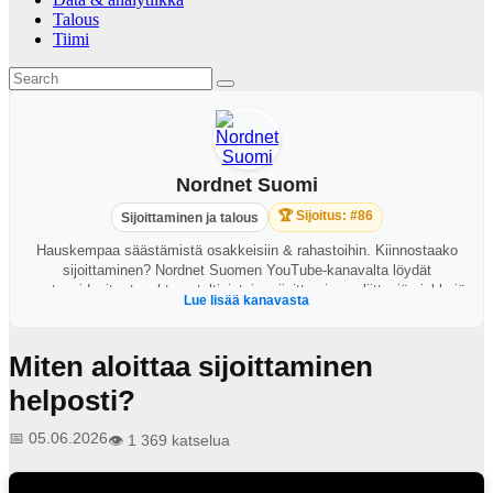
Talous
Tiimi
Nordnet Suomi
🏆 Sijoitus: #86
Sijoittaminen ja talous
Hauskempaa säästämistä osakkeisiin & rahastoihin. Kiinnostaako
sijoittaminen? Nordnet Suomen YouTube-kanavalta löydät
opetusvideoita, tapahtumataltiointeja, sijoittamiseen liittyviä vinkkejä
Lue lisää kanavasta
ja muita ajankohtaisia säästämiseen ja sijoittamiseen liittyviä
videoita.
Miten aloittaa sijoittaminen
helposti?
📅 05.06.2026
👁️ 1 369 katselua