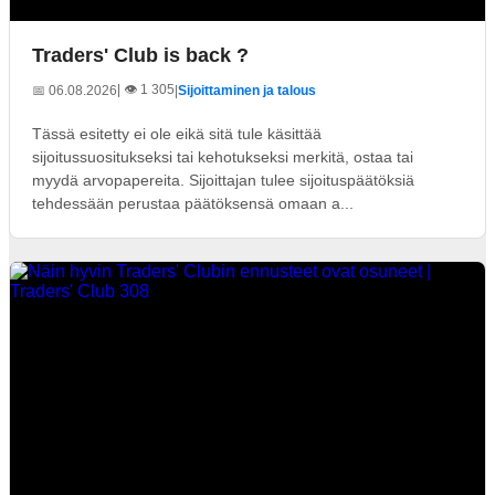
Traders' Club is back ?
| 👁️ 1 305
📅 06.08.2026
|
Sijoittaminen ja talous
Tässä esitetty ei ole eikä sitä tule käsittää
sijoitussuositukseksi tai kehotukseksi merkitä, ostaa tai
myydä arvopapereita. Sijoittajan tulee sijoituspäätöksiä
tehdessään perustaa päätöksensä omaan a...