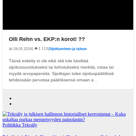
Olli Rehn vs. EKP:n korot! ??
| 👁️ 1 113
📅 28.05.2026
|
Sijoittaminen ja talous
Tässä esitetty ei ole eikä sitä tule käsittää
sijoitussuositukseksi tai kehotukseksi merkitä, ostaa tai
myydä arvopapereita. Sijoittajan tulee sijoituspäätöksiä
tehdessään perustaa päätöksensä omaan a...
Politiikka
Tekoäly