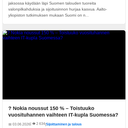
jaksossa käydään läpi Suomen talouden tuoreita
valonpilkahduksia ja sijoitusinnon hurjaa kasvua. Aalto-
yliopiston tutkimuksen mukaan Suomi on n...
? Nokia noussut 150 % – Toistuuko
vuosituhannen vaihteen IT-kupla Suomessa?
| 👁️ 2 634
📅 03.06.2026
|
Sijoittaminen ja talous