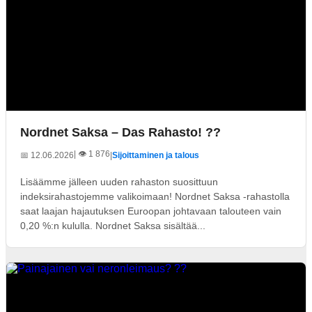
Nordnet Saksa – Das Rahasto! ??
| 👁️ 1 876
📅 12.06.2026
|
Sijoittaminen ja talous
Lisäämme jälleen uuden rahaston suosittuun
indeksirahastojemme valikoimaan! Nordnet Saksa -rahastolla
saat laajan hajautuksen Euroopan johtavaan talouteen vain
0,20 %:n kululla. Nordnet Saksa sisältää...