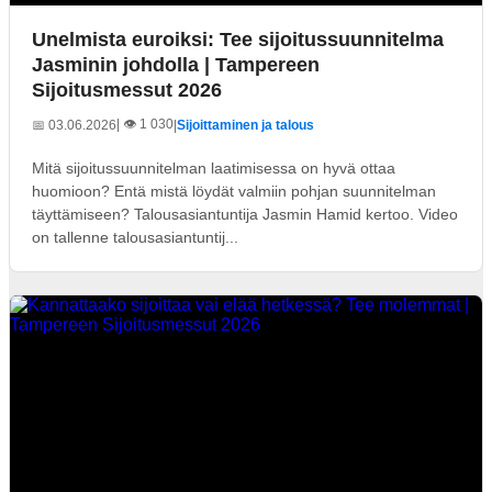
Unelmista euroiksi: Tee sijoitussuunnitelma
Jasminin johdolla | Tampereen
Sijoitusmessut 2026
| 👁️ 1 030
📅 03.06.2026
|
Sijoittaminen ja talous
Mitä sijoitussuunnitelman laatimisessa on hyvä ottaa
huomioon? Entä mistä löydät valmiin pohjan suunnitelman
täyttämiseen? Talousasiantuntija Jasmin Hamid kertoo. Video
on tallenne talousasiantuntij...