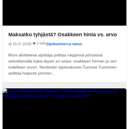
Maksatko tyhjästä? Osakkeen hinta vs. arvo
| 👁️ 2 545
📅 15.07.2026
|
Sijoittaminen ja talous
Moni aloitteleva sijoittaja polttaa näppinsä pörssissä
sekoittamalla kaksi täysin eri asiaa: osakkeen hinnan ja sen
todellisen arvon. Nordnetin sijoituskoutsi Tuomas Tuominen
selittää helposti ymmärr...