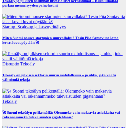
Tekoäly ja julkisen hallinnon historialliset kerrostumat – Kuka uskaltaa
purkaa menneisyyden painolastin?
Startup, Scale-up ja kasvuyrittäjyys
Miten Suomi nousee startupien suurvallaksi? Tesin Piia Santavirta lataa
kovat luvut pöytään 🚀
Disruptio
Tekoäly
Tekoäly on julkisen sektorin suurin mahdollisuus – ja uhka, joka vaatii
välittömiä tekoja
Tekoäly
🚀 Suomi tekoälyn pelikentällä: Olemmeko vain maksavia asiakkaita vai
rakennammeko tulevaisuuden gigatehtaan?