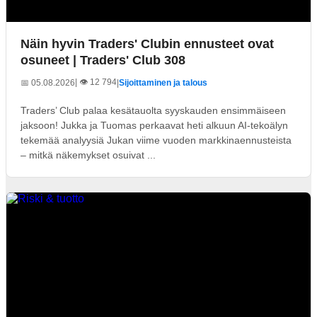
Näin hyvin Traders' Clubin ennusteet ovat
osuneet | Traders' Club 308
| 👁️ 12 794
📅 05.08.2026
|
Sijoittaminen ja talous
Traders’ Club palaa kesätauolta syyskauden ensimmäiseen
jaksoon! Jukka ja Tuomas perkaavat heti alkuun AI-tekoälyn
tekemää analyysiä Jukan viime vuoden markkinaennusteista
– mitkä näkemykset osuivat ...