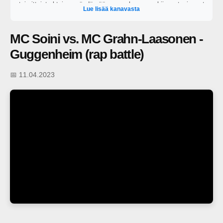
toimittajat yhteisen pöydän ääreen perkaamaan kiinnostavimmat
Lue lisää kanavasta
ajankohtaiset puheenaiheet. https://areena.yle.fi/1-64828919?
t=tulevat-jaksot
MC Soini vs. MC Grahn-Laasonen -
Guggenheim (rap battle)
📅 11.04.2023