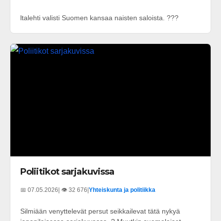
ltalehti valisti Suomen kansaa naisten saloista. ???
Poliitikot sarjakuvissa
📅 07.05.2026
| 👁️ 32 676
|
Yhteiskunta ja politiikka
Silmiään venyttelevät persut seikkailevat tätä nykyä