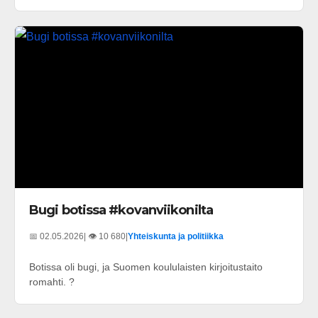
Bugi botissa #kovanviikonilta
📅 02.05.2026
| 👁️ 10 680
|
Yhteiskunta ja politiikka
Botissa oli bugi, ja Suomen koululaisten kirjoitustaito
romahti. ?