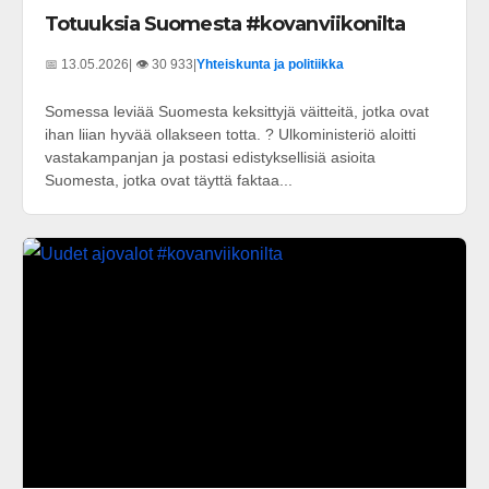
Totuuksia Suomesta #kovanviikonilta
📅 13.05.2026
| 👁️ 30 933
|
Yhteiskunta ja politiikka
Somessa leviää Suomesta keksittyjä väitteitä, jotka ovat
ihan liian hyvää ollakseen totta. ? Ulkoministeriö aloitti
vastakampanjan ja postasi edistyksellisiä asioita
Suomesta, jotka ovat täyttä faktaa...