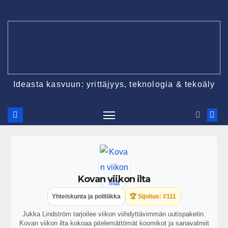
Ideasta kasvuun: yrittäjyys, teknologia & tekoäly
Kovan viikon ilta
Yhteiskunta ja politiikka
🏆 Sijoitus: #111
Jukka Lindström tarjoilee viikon viihdyttävimmän uutispaketin.
Kovan viikon ilta kokoaa pitelemättömät koomikot ja sanavalmiit