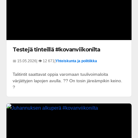
Testejä tinteillä #kovanviikonilta
📅 15.05.2026
| 👁️ 12 671
|
Yhteiskunta ja politiikka
Talitintit saattavat oppia varomaan tuulivoimaloita
värjättyjen lapojen avulla. ?? On tosin järeämpikin keino.
?