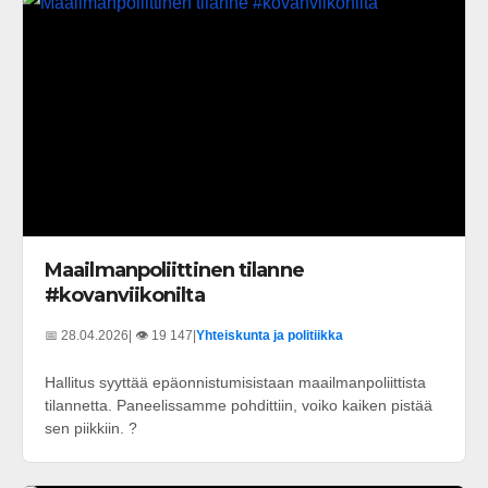
Maailmanpoliittinen tilanne
#kovanviikonilta
📅 28.04.2026
| 👁️ 19 147
|
Yhteiskunta ja politiikka
Hallitus syyttää epäonnistumisistaan maailmanpoliittista
tilannetta. Paneelissamme pohdittiin, voiko kaiken pistää
sen piikkiin. ?