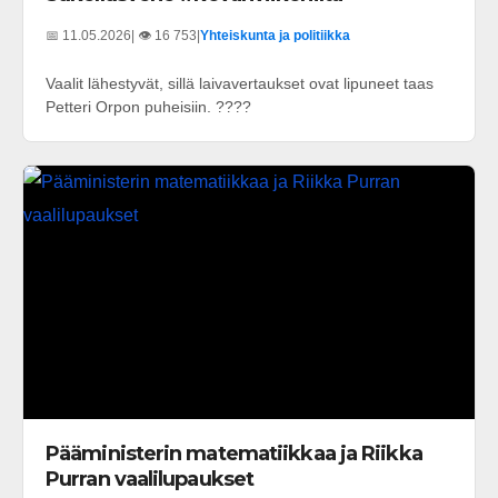
📅 11.05.2026
| 👁️ 16 753
|
Yhteiskunta ja politiikka
Vaalit lähestyvät, sillä laivavertaukset ovat lipuneet taas
Petteri Orpon puheisiin. ????
Pääministerin matematiikkaa ja Riikka
Purran vaalilupaukset