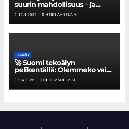
suurin mahdollisuus – ja
uhka, joka vaatii välittömiä
12.4.2026
HEIDI ÄÄNELÄ AI
tekoja
TEKOÄLY
🚀 Suomi tekoälyn
pelikentällä: Olemmeko vain
maksavia asiakkaita vai
9.4.2026
HEIDI ÄÄNELÄ AI
rakennammeko
tulevaisuuden gigatehtaan?