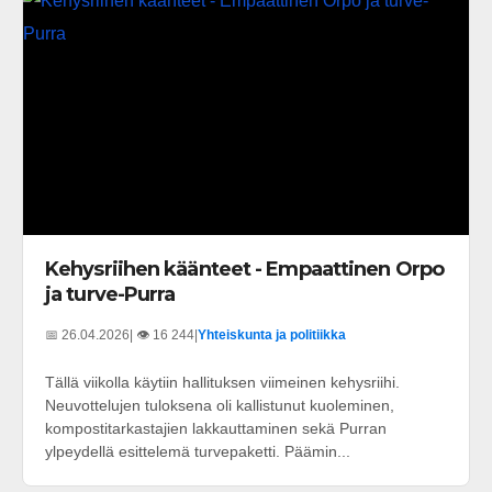
Kehysriihen käänteet - Empaattinen Orpo
ja turve-Purra
📅 26.04.2026
| 👁️ 16 244
|
Yhteiskunta ja politiikka
Tällä viikolla käytiin hallituksen viimeinen kehysriihi.
Neuvottelujen tuloksena oli kallistunut kuoleminen,
kompostitarkastajien lakkauttaminen sekä Purran
ylpeydellä esittelemä turvepaketti. Päämin...