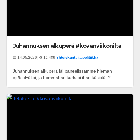
Juhannuksen alkuperä #kovanviikonilta
📅 14.05.2026
| 👁️ 11 489
|
Yhteiskunta ja politiikka
Juhannuksen alkuperä jäi paneelissamme hieman
epäselväksi, ja hommahan karkasi ihan käsistä. ?