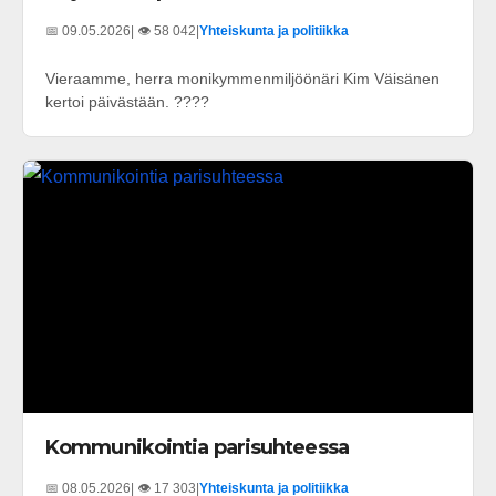
📅 09.05.2026
| 👁️ 58 042
|
Yhteiskunta ja politiikka
Vieraamme, herra monikymmenmiljöönäri Kim Väisänen
kertoi päivästään. ????
Kommunikointia parisuhteessa
📅 08.05.2026
| 👁️ 17 303
|
Yhteiskunta ja politiikka