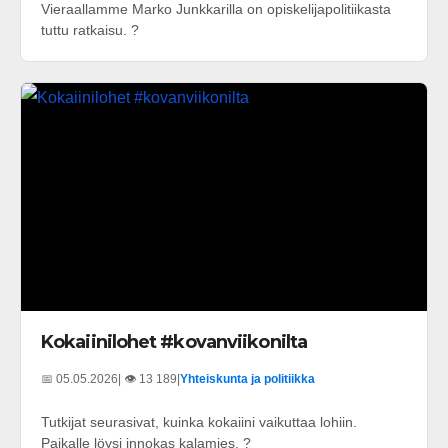
Vieraallamme Marko Junkkarilla on opiskelijapolitiikasta
tuttu ratkaisu. ?
Kokaiinilohet #kovanviikonilta
📅 05.05.2026
| 👁️ 13 189
|
Yhteiskunta ja politiikka
Tutkijat seurasivat, kuinka kokaiini vaikuttaa lohiin.
Paikalle löysi innokas kalamies. ?