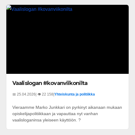
Vaalislogan #kovanviikonilta
📅 25.04.2026
| 👁️ 22 158
|
Yhteiskunta ja politiikka
Vieraamme Marko Junkkari on pyrkinyt aikanaan mukaan
opiskelijapolitiikkaan ja vapauttaa nyt vanhan
vaalisloganinsa yleiseen käyttöön. ?