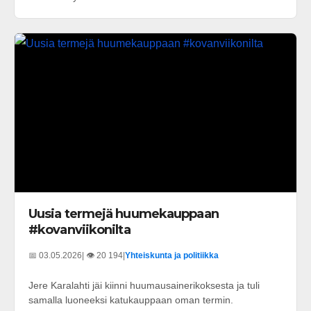
Uusia termejä huumekauppaan
#kovanviikonilta
📅 03.05.2026
| 👁️ 20 194
|
Yhteiskunta ja politiikka
Jere Karalahti jäi kiinni huumausainerikoksesta ja tuli
samalla luoneeksi katukauppaan oman termin.