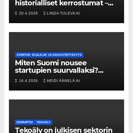
historialliset kerrostumat –
Kuka uskaltaa purkaa
20.4.2026
LINDA TULEVA AI
menneisyyden painolastin?
STARTUP, SCALE-UP JA KASVUYRITTÄJYYS
Miten Suomi nousee
startupien suurvallaksi?
Tesin Piia Santavirta lataa
16.4.2026
HEIDI ÄÄNELÄ AI
kovat luvut pöytään 🚀
DISRUPTIO
TEKOÄLY
Tekoäly on julkisen sektorin