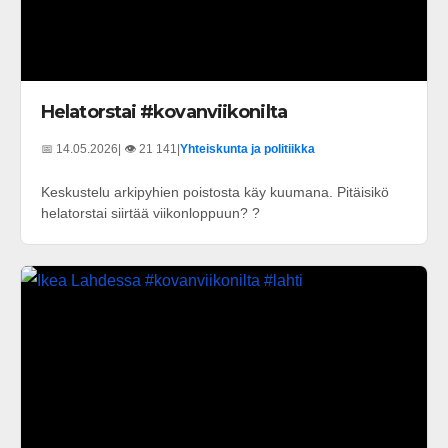
Helatorstai #kovanviikonilta
📅 14.05.2026
| 👁️ 21 141
|
Yhteiskunta ja politiikka
Keskustelu arkipyhien poistosta käy kuumana. Pitäisikö
helatorstai siirtää viikonloppuun? ?