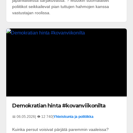
japanilaisessa sarjakuvassa. ? Muutkin suomalaiset
poliitikot seikkailevat pian tuttujen hahmojen kanssa
vastustajan roolissa.
Demokratian hinta #kovanviikonilta
📅 06.05.2026
| 👁️ 12 740
|
Yhteiskunta ja politiikka
Kuinka persut voisivat pärjätä paremmin vaaleissa?