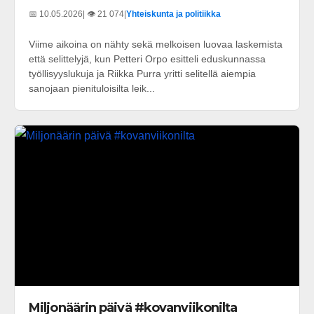
📅 10.05.2026
| 👁️ 21 074
|
Yhteiskunta ja politiikka
Viime aikoina on nähty sekä melkoisen luovaa laskemista
että selittelyjä, kun Petteri Orpo esitteli eduskunnassa
työllisyyslukuja ja Riikka Purra yritti selitellä aiempia
sanojaan pienituloisilta leik...
Miljonäärin päivä #kovanviikonilta