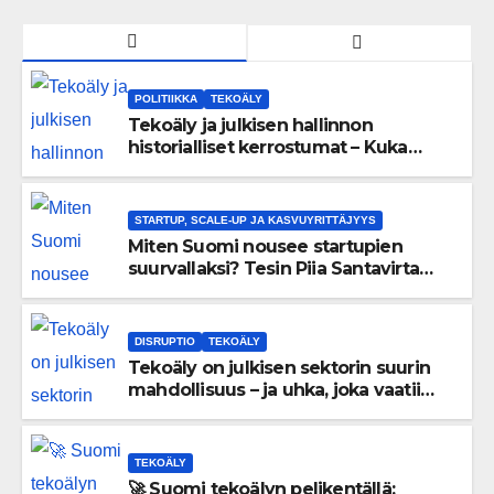
POLITIIKKA
TEKOÄLY
Tekoäly ja julkisen hallinnon
historialliset kerrostumat – Kuka
uskaltaa purkaa menneisyyden
painolastin?
STARTUP, SCALE-UP JA KASVUYRITTÄJYYS
Miten Suomi nousee startupien
suurvallaksi? Tesin Piia Santavirta
lataa kovat luvut pöytään 🚀
DISRUPTIO
TEKOÄLY
Tekoäly on julkisen sektorin suurin
mahdollisuus – ja uhka, joka vaatii
välittömiä tekoja
TEKOÄLY
🚀 Suomi tekoälyn pelikentällä: