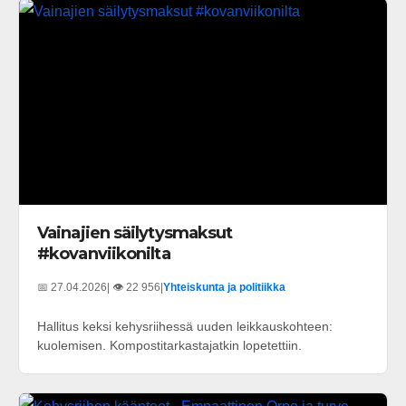
Vainajien säilytysmaksut
#kovanviikonilta
📅 27.04.2026
| 👁️ 22 956
|
Yhteiskunta ja politiikka
Hallitus keksi kehysriihessä uuden leikkauskohteen:
kuolemisen. Kompostitarkastajatkin lopetettiin.