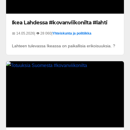
Ikea Lahdessa #kovanviikonilta #lahti
📅 14.05.2026
| 👁️ 28 060
|
Yhteiskunta ja politiikka
Lahteen tulevassa Ikeassa on paikallisia erikoisuuksia. ?