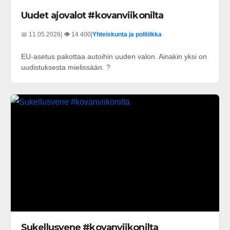
Uudet ajovalot #kovanviikonilta
📅 11.05.2026
| 👁️ 14 400
|
Yhteiskunta ja politiikka
EU-asetus pakottaa autoihin uuden valon. Ainakin yksi on
uudistuksesta mielissään. ?
Sukellusvene #kovanviikonilta