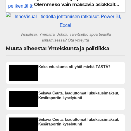
Olemmeko vain maksavia asiakkaita
vai rakennammeko tulevaisuuden
gigatehtaan?
Visualisoi. Ymmärrä. Johda. Tarvitsetko apua tiedolla
johtamisessa? Ota yhteyttä
Muuta aiheesta: Yhteiskunta ja politiikka
Koko eduskunta oli yhtä mieltä TÄSTÄ?
Sekava Ceuta, laaduttomat lukukausimaksut,
Kesäraportin kyselytunti
Sekava Ceuta, laaduttomat lukukausimaksut,
Kesäraportin kyselytunti