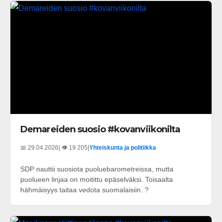
Demareiden suosio #kovanviikonilta
📅 29.04.2026
| 👁️ 19 205
|
Yhteiskunta ja politiikka
SDP nauttii suosiota puoluebarometreissa, mutta
puolueen linjaa on moitittu epäselväksi. Toisaalta
hähmäisyys taitaa vedota suomalaisiin. ?