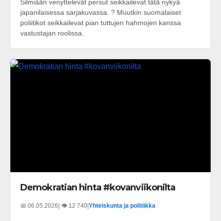
Silmiään venyttelevät persut seikkailevat tätä nykyä
japanilaisessa sarjakuvassa. ? Muutkin suomalaiset
poliitikot seikkailevat pian tuttujen hahmojen kanssa
vastustajan roolissa.
Demokratian hinta #kovanviikonilta
📅 06.05.2026
| 👁️ 12 740
|
Yhteiskunta ja politiikka