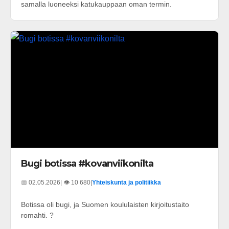
samalla luoneeksi katukauppaan oman termin.
Bugi botissa #kovanviikonilta
📅 02.05.2026
| 👁️ 10 680
|
Yhteiskunta ja politiikka
Botissa oli bugi, ja Suomen koululaisten kirjoitustaito
romahti. ?