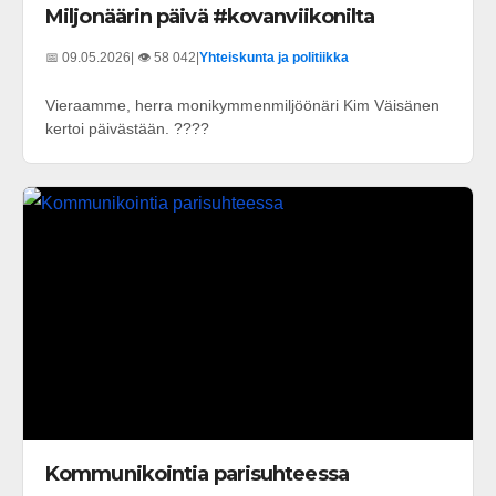
Miljonäärin päivä #kovanviikonilta
📅 09.05.2026
| 👁️ 58 042
|
Yhteiskunta ja politiikka
Vieraamme, herra monikymmenmiljöönäri Kim Väisänen
kertoi päivästään. ????
Kommunikointia parisuhteessa