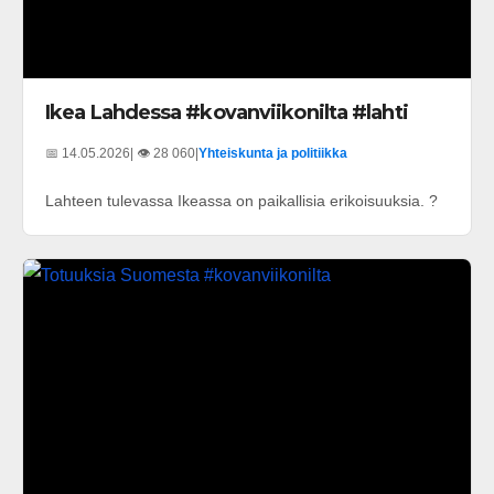
Ikea Lahdessa #kovanviikonilta #lahti
📅 14.05.2026
| 👁️ 28 060
|
Yhteiskunta ja politiikka
Lahteen tulevassa Ikeassa on paikallisia erikoisuuksia. ?