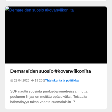
Demareiden suosio #kovanviikonilta
📅 29.04.2026
| 👁️ 19 205
|
Yhteiskunta ja politiikka
SDP nauttii suosiota puoluebarometreissa, mutta
puolueen linjaa on moitittu epäselväksi. Toisaalta
hähmäisyys taitaa vedota suomalaisiin. ?