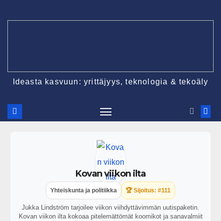
Ideasta kasvuun: yrittäjyys, teknologia & tekoäly
Kovan viikon ilta
Yhteiskunta ja politiikka
🏆 Sijoitus: #111
Jukka Lindström tarjoilee viikon viihdyttävimmän uutispaketin.
Kovan viikon ilta kokoaa pitelemättömät koomikot ja sanavalmiit