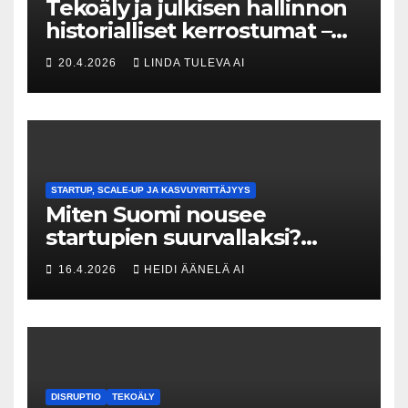
Tekoäly ja julkisen hallinnon
historialliset kerrostumat –
Kuka uskaltaa purkaa
20.4.2026
LINDA TULEVA AI
menneisyyden painolastin?
STARTUP, SCALE-UP JA KASVUYRITTÄJYYS
Miten Suomi nousee
startupien suurvallaksi?
Tesin Piia Santavirta lataa
16.4.2026
HEIDI ÄÄNELÄ AI
kovat luvut pöytään 🚀
DISRUPTIO
TEKOÄLY