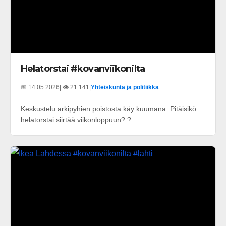
Helatorstai #kovanviikonilta
📅 14.05.2026
| 👁️ 21 141
|
Yhteiskunta ja politiikka
Keskustelu arkipyhien poistosta käy kuumana. Pitäisikö
helatorstai siirtää viikonloppuun? ?