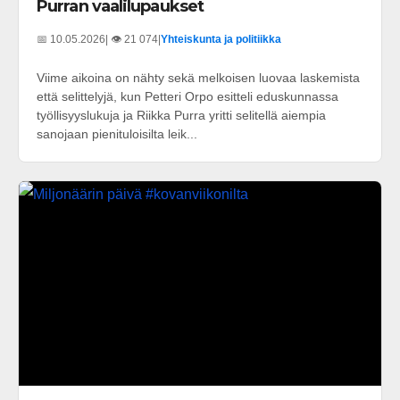
Purran vaalilupaukset
📅 10.05.2026
| 👁️ 21 074
|
Yhteiskunta ja politiikka
Viime aikoina on nähty sekä melkoisen luovaa laskemista
että selittelyjä, kun Petteri Orpo esitteli eduskunnassa
työllisyyslukuja ja Riikka Purra yritti selitellä aiempia
sanojaan pienituloisilta leik...