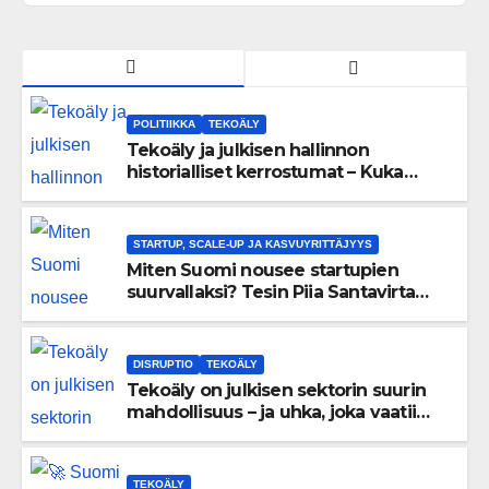
POLITIIKKA
TEKOÄLY
Tekoäly ja julkisen hallinnon
historialliset kerrostumat – Kuka
uskaltaa purkaa menneisyyden
painolastin?
STARTUP, SCALE-UP JA KASVUYRITTÄJYYS
Miten Suomi nousee startupien
suurvallaksi? Tesin Piia Santavirta
lataa kovat luvut pöytään 🚀
DISRUPTIO
TEKOÄLY
Tekoäly on julkisen sektorin suurin
mahdollisuus – ja uhka, joka vaatii
välittömiä tekoja
TEKOÄLY