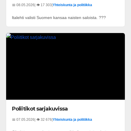
📅 08.05.2026
| 👁️ 17 303
|
Yhteiskunta ja politiikka
ltalehti valisti Suomen kansaa naisten saloista. ???
Poliitikot sarjakuvissa
📅 07.05.2026
| 👁️ 32 676
|
Yhteiskunta ja politiikka