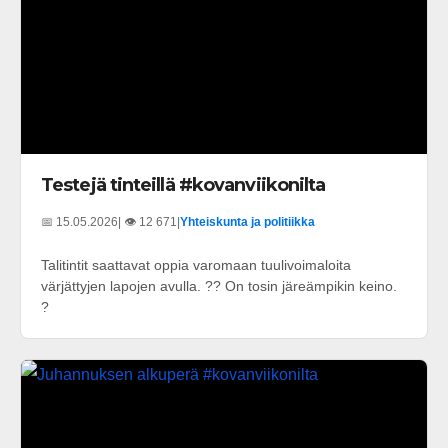
Testejä tinteillä #kovanviikonilta
📅 15.05.2026
| 👁️ 12 671
|
Yhteiskunta ja politiikka
Talitintit saattavat oppia varomaan tuulivoimaloita
värjättyjen lapojen avulla. ?? On tosin järeämpikin keino.
?