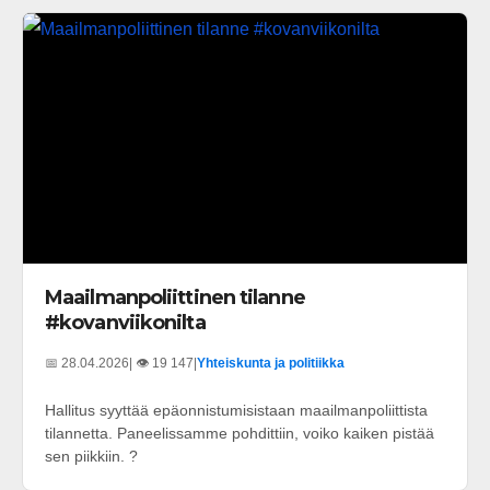
Maailmanpoliittinen tilanne
#kovanviikonilta
📅 28.04.2026
| 👁️ 19 147
|
Yhteiskunta ja politiikka
Hallitus syyttää epäonnistumisistaan maailmanpoliittista
tilannetta. Paneelissamme pohdittiin, voiko kaiken pistää
sen piikkiin. ?