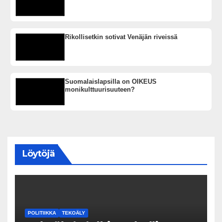
Rikollisetkin sotivat Venäjän riveissä
Suomalaislapsilla on OIKEUS
monikulttuurisuuteen?
Löytöjä
POLITIIKKA
TEKOÄLY