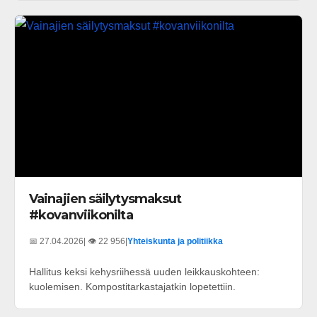
Vainajien säilytysmaksut
#kovanviikonilta
📅 27.04.2026
| 👁️ 22 956
|
Yhteiskunta ja politiikka
Hallitus keksi kehysriihessä uuden leikkauskohteen:
kuolemisen. Kompostitarkastajatkin lopetettiin.