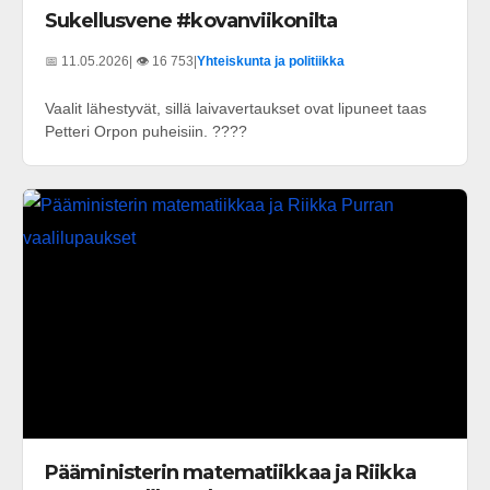
Sukellusvene #kovanviikonilta
📅 11.05.2026
| 👁️ 16 753
|
Yhteiskunta ja politiikka
Vaalit lähestyvät, sillä laivavertaukset ovat lipuneet taas
Petteri Orpon puheisiin. ????
Pääministerin matematiikkaa ja Riikka