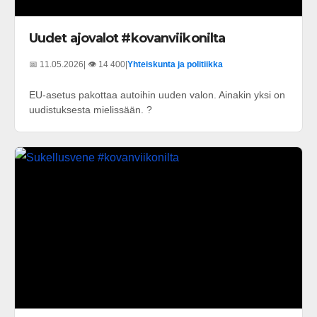
Uudet ajovalot #kovanviikonilta
📅 11.05.2026
| 👁️ 14 400
|
Yhteiskunta ja politiikka
EU-asetus pakottaa autoihin uuden valon. Ainakin yksi on
uudistuksesta mielissään. ?