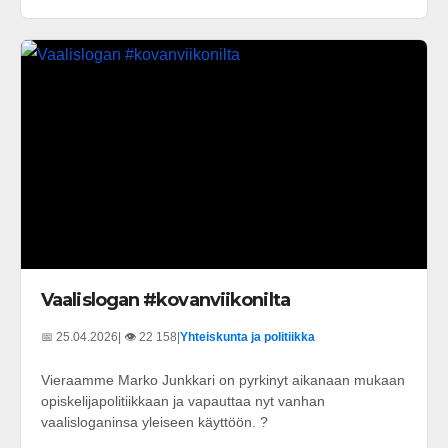
Vaalislogan #kovanviikonilta
📅 25.04.2026
| 👁️ 22 158
|
Yhteiskunta ja politiikka
Vieraamme Marko Junkkari on pyrkinyt aikanaan mukaan
opiskelijapolitiikkaan ja vapauttaa nyt vanhan
vaalisloganinsa yleiseen käyttöön. ?