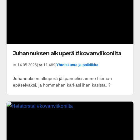
Juhannuksen alkuperä #kovanviikonilta
📅 14.05.2026
| 👁️ 11 489
|
Yhteiskunta ja politiikka
Juhannuksen alkuperä jäi paneelissamme hieman
epäselväksi, ja hommahan karkasi ihan käsistä. ?