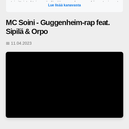
toimittajat yhteisen pöydän ääreen perkaamaan kiinnostavimmat
Lue lisää kanavasta
ajankohtaiset puheenaiheet. https://areena.yle.fi/1-64828919?
t=tulevat-jaksot
MC Soini - Guggenheim-rap feat.
Sipilä & Orpo
📅 11.04.2023