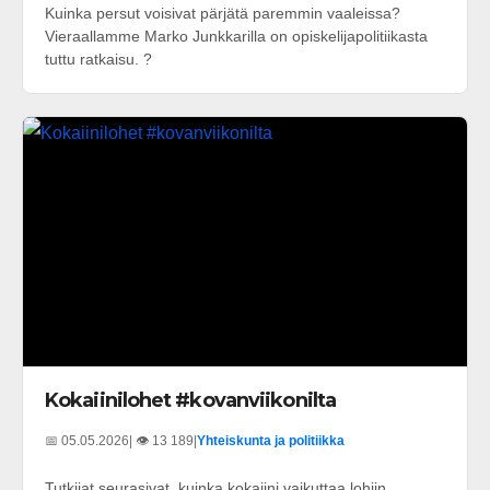
Kuinka persut voisivat pärjätä paremmin vaaleissa?
Vieraallamme Marko Junkkarilla on opiskelijapolitiikasta
tuttu ratkaisu. ?
Kokaiinilohet #kovanviikonilta
📅 05.05.2026
| 👁️ 13 189
|
Yhteiskunta ja politiikka
Tutkijat seurasivat, kuinka kokaiini vaikuttaa lohiin.