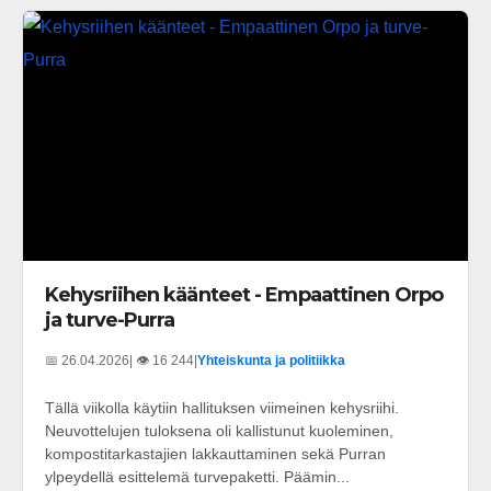
Kehysriihen käänteet - Empaattinen Orpo
ja turve-Purra
📅 26.04.2026
| 👁️ 16 244
|
Yhteiskunta ja politiikka
Tällä viikolla käytiin hallituksen viimeinen kehysriihi.
Neuvottelujen tuloksena oli kallistunut kuoleminen,
kompostitarkastajien lakkauttaminen sekä Purran
ylpeydellä esittelemä turvepaketti. Päämin...