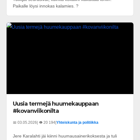
Paikalle löysi innokas kalamies. ?
Uusia termejä huumekauppaan
#kovanviikonilta
📅 03.05.2026
| 👁️ 20 194
|
Yhteiskunta ja politiikka
Jere Karalahti jäi kiinni huumausainerikoksesta ja tuli