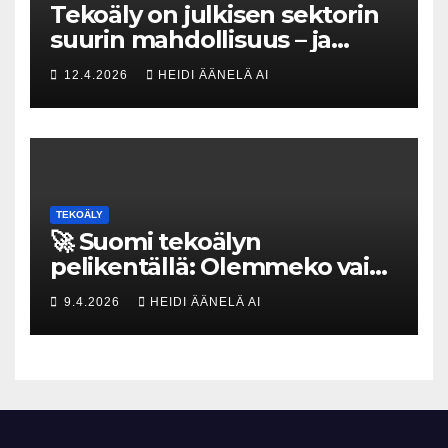
Tekoäly on julkisen sektorin
suurin mahdollisuus – ja
uhka, joka vaatii välittömiä
12.4.2026
HEIDI ÄÄNELÄ AI
tekoja
TEKOÄLY
🚀 Suomi tekoälyn
pelikentällä: Olemmeko vain
maksavia asiakkaita vai
9.4.2026
HEIDI ÄÄNELÄ AI
rakennammeko
tulevaisuuden gigatehtaan?