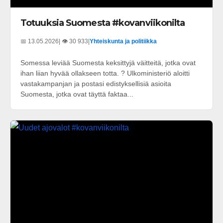
Totuuksia Suomesta #kovanviikonilta
📅 13.05.2026
| 👁️ 30 933
|
Yhteiskunta ja politiikka
Somessa leviää Suomesta keksittyjä väitteitä, jotka ovat
ihan liian hyvää ollakseen totta. ? Ulkoministeriö aloitti
vastakampanjan ja postasi edistyksellisiä asioita
Suomesta, jotka ovat täyttä faktaa...