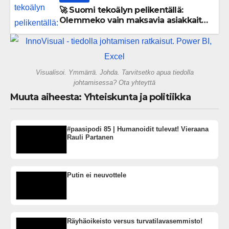
🚀 Suomi tekoälyn pelikentällä:
Olemmeko vain maksavia asiakkaita
vai rakennammeko tulevaisuuden
gigatehtaan?
Visualisoi. Ymmärrä. Johda. Tarvitsetko apua tiedolla
johtamisessa? Ota yhteyttä
Muuta aiheesta: Yhteiskunta ja politiikka
#paasipodi 85 | Humanoidit tulevat! Vieraana
Rauli Partanen
Putin ei neuvottele
Räyhäoikeisto versus turvatilavasemmisto!