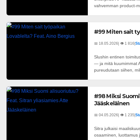
vahvemman product-mark
#99 Miten sait t
📅 18.05.2026
| 👁️ 1 816
|
St
Slushin entinen toimitu
— ja mitä kuumimmat AI-
pureudutaan siihen, miks
#98 Miksi Suomi a
Jääskeläinen
📅 04.05.2026
| 👁️ 1 235
|
St
Sitra julkaisi maalisku
osaaminen, luottamus j