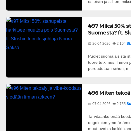
esteisiin ja siihen, miksi
#97 Miksi 50% st
Suomesta? ft. Sl
📅 20.04.2026
| 👁️ 2 104
|
St
Puolet suomalaisista st
tuore tutkimus. Timon j
pureudutaan siihen, mik
#96 Miten tekoäl
📅 07.04.2026
| 👁️ 2 755
|
St
Tarvitaanko enää koodar
ongelmien ymmärtäminen
muuttuvatko kaikki kood