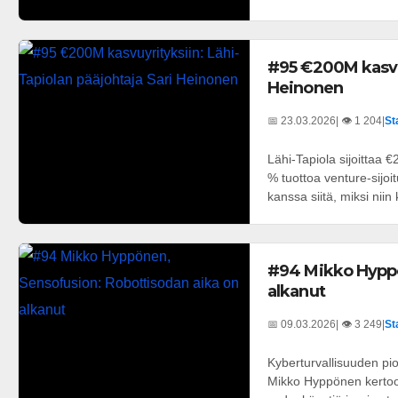
#95 €200M kasvuy
Heinonen
📅 23.03.2026
| 👁️ 1 204
|
St
Lähi-Tapiola sijoittaa 
% tuottoa venture-sijoi
kanssa siitä, miksi niin 
#94 Mikko Hyppö
alkanut
📅 09.03.2026
| 👁️ 3 249
|
St
Kyberturvallisuuden pio
Mikko Hyppönen kertoo,