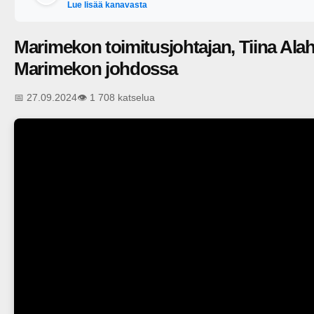
Lue lisää kanavasta
Marimekon toimitusjohtajan, Tiina Al
Marimekon johdossa
📅 27.09.2024
👁️ 1 708 katselua