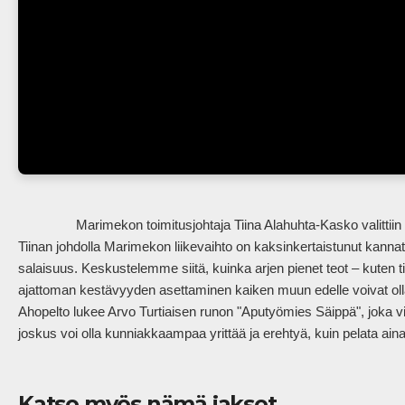
                Marimekon toimitusjohtaja Tiina Alahuhta-Kasko valittiin Helsingin pörssin parhaaksi toimitusjohtajaksi tänä syksynä. 
Tiinan johdolla Marimekon liikevaihto on kaksinkertaistunut kannat
salaisuus. Keskustelemme siitä, kuinka arjen pienet teot – kuten 
ajattoman kestävyyden asettaminen kaiken muun edelle voivat oll
Ahopelto lukee Arvo Turtiaisen runon "Aputyömies Säippä", joka vi
joskus voi olla kunniakkaampaa yrittää ja erehtyä, kuin pelata aina v
Katso myös nämä jaksot