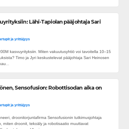
rityksiin: Lähi-Tapiolan pääjohtaja Sari
artupit ja yrittäjyys
€200M kasvuyrityksiin. Miten vakuutusyhtiö voi tavoitella 10–15
tuksista? Timo ja Jyri keskustelevat pääjohtaja Sari Heinosen
kau...
nen, Sensofusion: Robottisodan aika on
artupit ja yrittäjyys
neeri, droonitorjuntafirma Sensofusionin tutkimusjohtaja
 miten droonit, tekoäly ja robotisaatio muuttavat