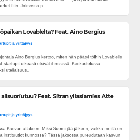
et fitin. Jaksossa p...
yöpaikan Lovablelta? Feat. Aino Bergius
artupit ja yrittäjyys
sjohtaja Aino Bergius kertoo, miten hän päätyi töihin Lovablelle
startupit oikeasti etsivät ihmisissä. Keskustelussa
i uteliaisuus...
lisuoriutuu? Feat. Sitran yliasiamies Atte
artupit ja yrittäjyys
ussa Kasvun atlaksen. Miksi Suomi jää jälkeen, vaikka meillä on
a instituutiot kunnossa? Tässä jaksossa pureudutaan kasvun