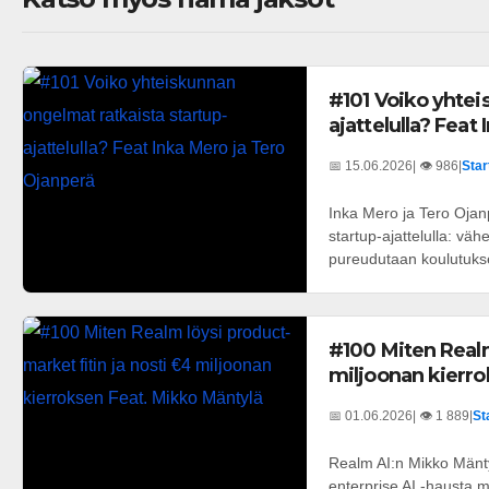
#101 Voiko yhtei
ajattelulla? Feat
📅 15.06.2026
| 👁️ 986
|
Star
Inka Mero ja Tero Oja
startup-ajattelulla: v
pureudutaan koulutukse
#100 Miten Realm
miljoonan kierro
📅 01.06.2026
| 👁️ 1 889
|
St
Realm AI:n Mikko Mänty
enterprise AI -hausta m