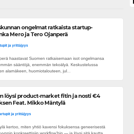
skunnan ongelmat ratkaista startup-
 Inka Mero ja Tero Ojanperä
tupit ja yrittäjyys
nperä haastavat Suomen ratkaisemaan isot ongelmansa
ähemmän sääntöjä, enemmän tekoälyä. Keskustelussa
n alamäkeen, huomiotalouteen, jul...
 löysi product-market fitin ja nosti €4
ksen Feat. Mikko Mäntylä
artupit ja yrittäjyys
lä kertoo, miten yhtiö kavensi fokuksensa geneerisestä
yynnin konkreettisiin workflow’hin — ja löysi sitä kautta