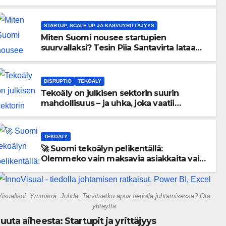
menneisyyden painolastin?
STARTUP, SCALE-UP JA KASVUYRITTÄJYYS
Miten Suomi nousee startupien
suurvallaksi? Tesin Piia Santavirta lataa
kovat luvut pöytään 🚀
DISRUPTIO
TEKOÄLY
Tekoäly on julkisen sektorin suurin
mahdollisuus – ja uhka, joka vaatii
välittömiä tekoja
TEKOÄLY
🚀 Suomi tekoälyn pelikentällä:
Olemmeko vain maksavia asiakkaita vai
rakennammeko tulevaisuuden
gigatehtaan?
Visualisoi. Ymmärrä. Johda. Tarvitsetko apua tiedolla johtamisessa? Ota
yhteyttä
uuta aiheesta: Startupit ja yrittäjyys