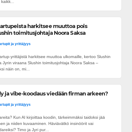
 kaikk...
artupeista harkitsee muuttoa pois
ushin toimitusjohtaja Noora Saksa
artupit ja yrittäjyys
artup-yrittäjistä harkitsee muuttoa ulkomaille, kertoo Slushin
a Jyrin viraana Slushin toimitusjohtaja Noora Saksa –
si näin on, mi...
y ja vibe-koodaus viedään firman arkeen?
artupit ja yrittäjyys
eita? Kun AI kirjoittaa koodin, tärkeimmäksi taidoksi jää
 ja niiden kuvaaminen. Häviävätkö insinöörit vai
areiksi? Timo ja Jyri pur...