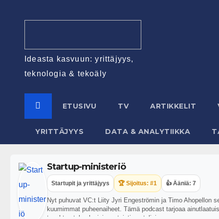
Ideasta kasvuun: yrittäjyys,
teknologia & tekoäly
ETUSIVU
TV
ARTIKKELIT
YRITTÄJYYS
DATA & ANALYTIIKKA
T
Startup-ministeriö
Startupit ja yrittäjyys
🏆 Sijoitus: #1
👍 Ääniä: 7
Nyt puhuvat VC:t Liity Jyri Engeströmin ja Timo Ahopellon 
kuumimmat puheenaiheet. Tämä podcast tarjoaa ainutlaatuist
tapahtuu teknologiainvestointien etulinjassa.