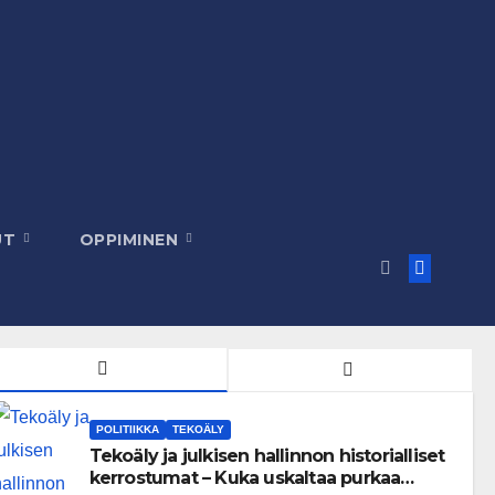
UT
OPPIMINEN
POLITIIKKA
TEKOÄLY
Tekoäly ja julkisen hallinnon historialliset
kerrostumat – Kuka uskaltaa purkaa