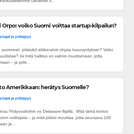
. Keskustelemme Ukrainan s...
 Orpo: voiko Suomi voittaa startup-kilpailun?
artupit ja yrittäjyys
 avoimesti: pitäisikö eläkerahat ohjata kasvuyrityksiin? Voiko
 uudistaa? Ja mitä hallitus on valmis muuttamaan, jotta
aan – ja pide...
o Amerikkaan: herätys Suomelle?
artupit ja yrittäjyys
insa Yhdysvaltoihin ns Delaware-flipillä.. Mitä tämä kertoo
nni voittajista – ja mitä pitäisi muuttaa, jotta seuraava 100
aan ja ...