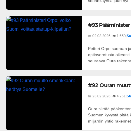
sodankäyntiä juuri nyt
#93 Pääministeri
📅 02.03.2026
| 👁️ 1 659
|
St
Petteri Orpo suoraan ja
optioverotusta oikeasti
seuraava Oura rakennet
#92 Ouran muutt
📅 23.02.2026
| 👁️ 4 251
|
St
Oura siirtää pääkonttor
Suomen kyvystä pitää kii
miljardin yhtiö rakennet