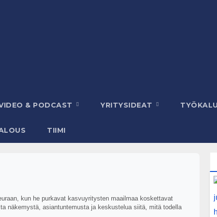
VIDEO & PODCAST
YRITYSIDEAT
TYÖKAL
ALOUS
TIIMI
seuraan, kun he purkavat kasvuyritysten maailmaa koskettavat
a näkemystä, asiantuntemusta ja keskustelua siitä, mitä todella