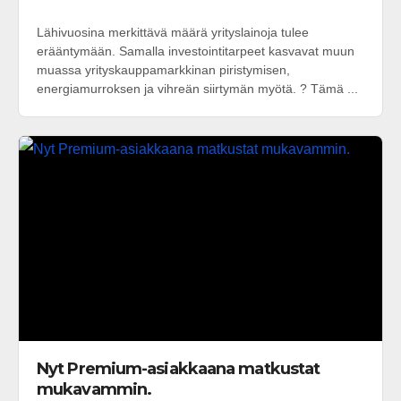
Lähivuosina merkittävä määrä yrityslainoja tulee
erääntymään. Samalla investointitarpeet kasvavat muun
muassa yrityskauppamarkkinan piristymisen,
energiamurroksen ja vihreän siirtymän myötä. ? Tämä ...
Nyt Premium-asiakkaana matkustat
mukavammin.