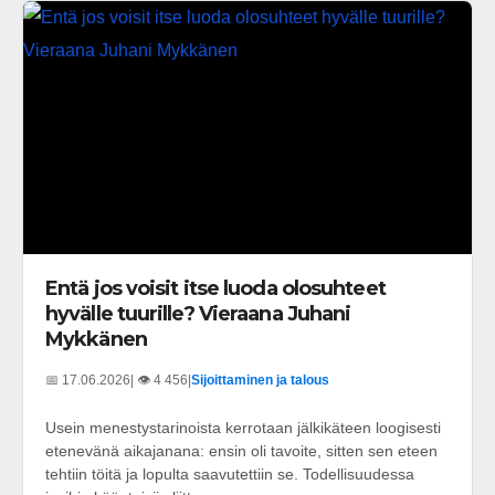
Entä jos voisit itse luoda olosuhteet
hyvälle tuurille? Vieraana Juhani
Mykkänen
📅 17.06.2026
| 👁️ 4 456
|
Sijoittaminen ja talous
Usein menestystarinoista kerrotaan jälkikäteen loogisesti
etenevänä aikajanana: ensin oli tavoite, sitten sen eteen
tehtiin töitä ja lopulta saavutettiin se. Todellisuudessa