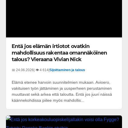
Entä jos elämän irtiotot ovatkin
mahdollisuus rakentaa omannäköinen
talous? Vieraana Vivian Nick
📅 24.06.2026
| 👁️ 4 614
|
Sijoittaminen ja talous
Elämä etenee harvoin suunnitelmien mukaan. Avioero,
vakituisen työn jättäminen ja uusperheen perustaminen
muuttavat sekä arkea että taloutta. Entä jos juuri näissä
käännekohdissa piilee myös mahdollis...