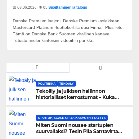
📅 08.06.2026
| 👁️ 65
|
Sijoittaminen ja talous
Danske Premium laajeni. Danske Premium -asiakkaan
Mastercard Platinum -luottokortilla uusi Finnair Plus -etu.
Tämä on Danske Bank Suomen virallinen kanava.
Tutustu mielenkiintoisiin videoihin pankki...
POLITIIKKA
TEKOÄLY
Tekoäly ja julkisen hallinnon
historialliset kerrostumat – Kuka
uskaltaa purkaa menneisyyden
painolastin?
STARTUP, SCALE-UP JA KASVUYRITTÄJYYS
Miten Suomi nousee startupien
suurvallaksi? Tesin Piia Santavirta
lataa kovat luvut pöytään 🚀