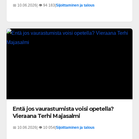
📅 10.06.2026
| 👁️ 94 183
|
Sijoittaminen ja talous
Entä jos vaurastumista voisi opetella?
Vieraana Terhi Majasalmi
📅 10.06.2026
| 👁️ 10 054
|
Sijoittaminen ja talous