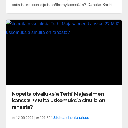
esiin tuoreessa sijoitusnäkemyksessään? Danske Banki...
Nopeita oivalluksia Terhi Majasalmen
kanssa! ?? Mitä uskomuksia sinulla on
rahasta?
📅 12.06.2026
| 👁️ 106 854
|
Sijoittaminen ja talous