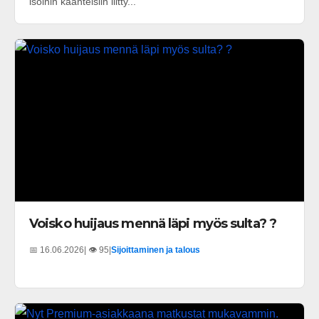
isoihin käänteisiin liitty...
Voisko huijaus mennä läpi myös sulta? ?
📅 16.06.2026
| 👁️ 95
|
Sijoittaminen ja talous