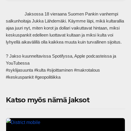
                Jaksossa 18 vieraana Suomen Pankin vanhempi 
salkunhoitaja Jukka Lähdemäki. Käymme läpi, mikä kultarallia 
ajaa juuri nyt, miten korot ja dollari vaikuttavat hintaan, miksi 
keskuspankit edelleen luottavat kultaan ja miksi kulta voi 
lyhyellä aikavälillä olla kaikkea muuta kuin turvallinen sijoitus. 

? Jakso kuunneltavissa Spotifyssa, Apple podcasteissa ja 
YouTubessa 

#syklijasuunta #kulta #sijoittaminen #makrotalous 
#keskuspankit #geopolitiikka            
Katso myös nämä jaksot