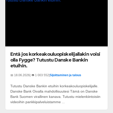
Entä jos korkeakouluopiskelijallakin voisi
olla Fygge? Tutustu Danske Bankin
etuihin.
📅 18.06.2026
| 👁️ 1 003 552
|
Sijoittaminen ja talous
Tutustu Danske Bankin etuihin korkeakouluopiskelijalle.
Danske Bank Oivalla mahdollisuutesi Tämä on Danske
Bank Suomen virallinen kanava. Tutustu mielenkiintoisiin
videoihin pankkipalveluistamme ...