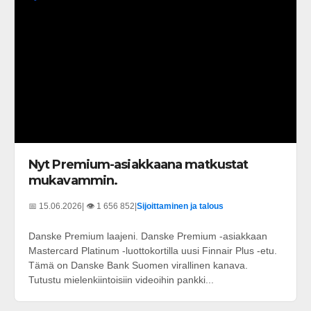
Nyt Premium-asiakkaana matkustat
mukavammin.
📅 15.06.2026
| 👁️ 1 656 852
|
Sijoittaminen ja talous
Danske Premium laajeni. Danske Premium -asiakkaan
Mastercard Platinum -luottokortilla uusi Finnair Plus -etu.
Tämä on Danske Bank Suomen virallinen kanava.
Tutustu mielenkiintoisiin videoihin pankki...