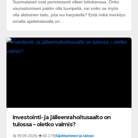
Suomalaiset ovat perinteisesti olleet lottokansaa. Onko
vaurastumisen pakko olla tuuripeliä, vai voiko se myös
olla aktiivinen taito, jota voi harjoitella? Entä mikä merkitys
omalla ajattelutavalla on...
Investointi- ja jälleenrahoitusaalto on
tulossa – oletko valmis?
📅 09.06.2026
| 👁️ 80 179
|
Sijoittaminen ja talous