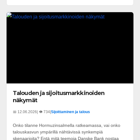
Talouden ja sijoitusmarkkinoiden
näkymät
📅 12.06.2026
| 👁️ 734
|
Sijoittaminen ja talous
Onko tilanne Hormuzinsalmella ratkeamassa, vai onko
talouskasvun ympärillä nähtävissä synkempiä
skenaarioita? Entä mitä teemoja Danske Bank nostaa