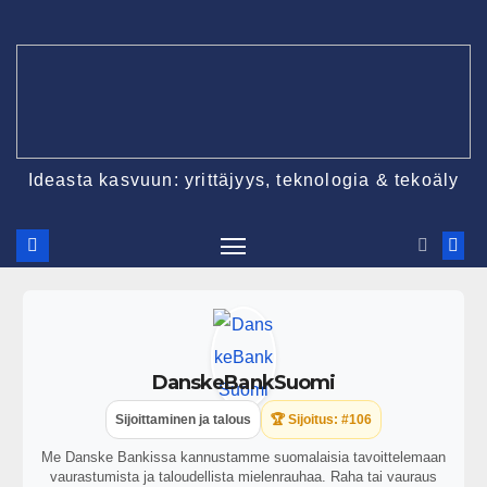
Ideasta kasvuun: yrittäjyys, teknologia & tekoäly
DanskeBankSuomi
Sijoittaminen ja talous
🏆 Sijoitus: #106
Me Danske Bankissa kannustamme suomalaisia tavoittelemaan
vaurastumista ja taloudellista mielenrauhaa. Raha tai vauraus