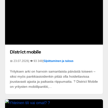
District mobile
📅 23.07.2026
| 👁️ 93 348
|
Sijoittaminen ja talous
Yrityksen arki on harvoin samanlaista päivästä toiseen –
siksi myös pankkiasioidenkin pitää olla hoidettavissa
joustavasti ajasta ja paikasta riippumatta. ? District Mobile
on yritysten mobiilipankki,...