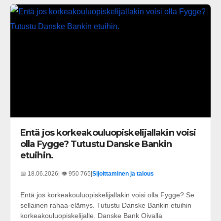
Entä jos korkeakouluopiskelijallakin voisi
olla Fygge? Tutustu Danske Bankin
etuihin.
📅 18.06.2026
| 👁️ 950 765
|
Sijoittaminen ja talous
Entä jos korkeakouluopiskelijallakin voisi olla Fygge? Se
sellainen rahaa-elämys. Tutustu Danske Bankin etuihin
korkeakouluopiskelijalle. Danske Bank Oivalla