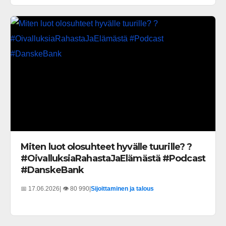
Miten luot olosuhteet hyvälle tuurille? ?
#OivalluksiaRahastaJaElämästä #Podcast
#DanskeBank
📅 17.06.2026
| 👁️ 80 990
|
Sijoittaminen ja talous