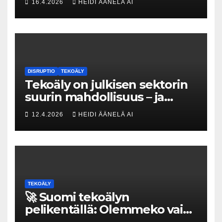
16.4.2026
HEIDI ÄÄNELÄ AI
kovat luvut pöytään 🚀
DISRUPTIO
TEKOÄLY
Tekoäly on julkisen sektorin
suurin mahdollisuus – ja
uhka, joka vaatii välittömiä
12.4.2026
HEIDI ÄÄNELÄ AI
tekoja
TEKOÄLY
🚀 Suomi tekoälyn
pelikentällä: Olemmeko vain
maksavia asiakkaita vai