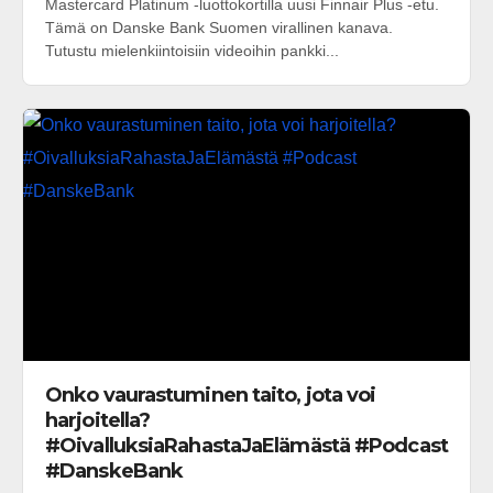
Mastercard Platinum -luottokortilla uusi Finnair Plus -etu.
Tämä on Danske Bank Suomen virallinen kanava.
Tutustu mielenkiintoisiin videoihin pankki...
Onko vaurastuminen taito, jota voi
harjoitella?
#OivalluksiaRahastaJaElämästä #Podcast
#DanskeBank