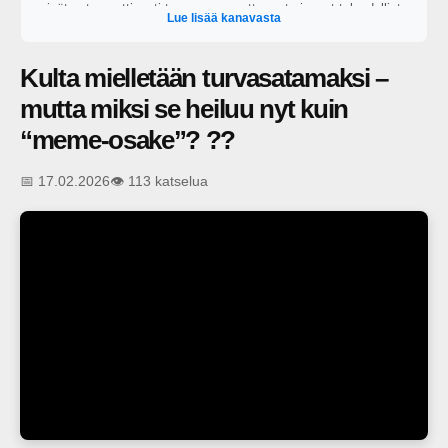
eivät automaattisesti tuo onnea, mutta ne tarjoavat taloudellista
Lue lisää kanavasta
itsenäisyyttä varsinkin epävarmoina aikoina. Tarjoamme
suomalaisille uusia näkökulmia oivaltaa oman taloutensa
mahdollisuudet, ottaa oma taloutensa yhä aktiivisemmin omiin
Kulta mielletään turvasatamaksi –
käsiinsä ja rakentaa taloudellista mielenrauhaa. Oivalla
mahdollisuutesi
mutta miksi se heiluu nyt kuin
“meme-osake”? ??
📅 17.02.2026
👁️ 113 katselua