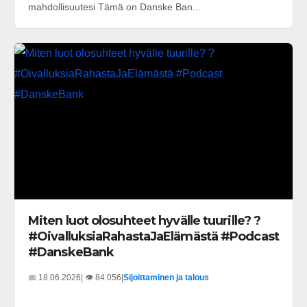
mahdollisuutesi Tämä on Danske Ban...
Miten luot olosuhteet hyvälle tuurille? ?
#OivalluksiaRahastaJaElämästä #Podcast
#DanskeBank
📅 18.06.2026
| 👁️ 84 056
|
Sijoittaminen ja talous