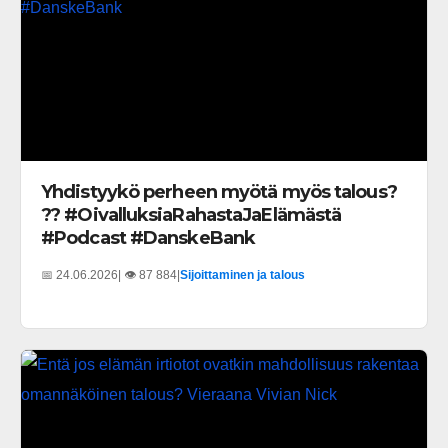
Yhdistyykö perheen myötä myös talous?
?? #OivalluksiaRahastaJaElämästä
#Podcast #DanskeBank
📅 24.06.2026
| 👁️ 87 884
|
Sijoittaminen ja talous