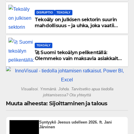
DISRUPTIO
TEKOÄLY
Tekoäly on julkisen sektorin suurin
mahdollisuus – ja uhka, joka vaatii
välittömiä tekoja
TEKOÄLY
🚀 Suomi tekoälyn pelikentällä:
Olemmeko vain maksavia asiakkaita
vai rakennammeko tulevaisuuden
gigatehtaan?
Visualisoi. Ymmärrä. Johda. Tarvitsetko apua tiedolla
johtamisessa? Ota yhteyttä
Muuta aiheesta: Sijoittaminen ja talous
Syntyykö Jeesus udelleen 2026. ft. Jani
Järvinen