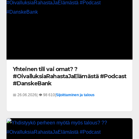
Yhteinen tili vai omat? ?
#OivalluksiaRahastaJaElämästä #Podcast
#DanskeBank
📅 26.06.2026
| 👁️ 98 610
|
Sijoittaminen ja talous