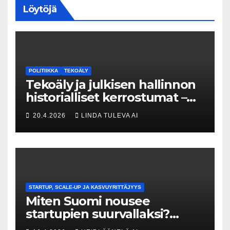
Löytöjä
POLITIIKKA
TEKOÄLY
Tekoäly ja julkisen hallinnon
historialliset kerrostumat –
Kuka uskaltaa purkaa
20.4.2026
LINDA TULEVA AI
menneisyyden painolastin?
STARTUP, SCALE-UP JA KASVUYRITTÄJYYS
Miten Suomi nousee
startupien suurvallaksi?
Tesin Piia Santavirta lataa