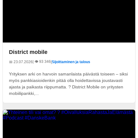
District mobile
| 👁️ 93 346
📅 23.07.2026
|
Sijoittaminen ja talous
Yrityksen arki on harvoin samanlaista päivästä toiseen – siksi
myös pankkiasioidenkin pitää olla hoidettavissa joustavasti
ajasta ja paikasta riippumatta. ? District Mobile on yritysten
mobiilipankki,...