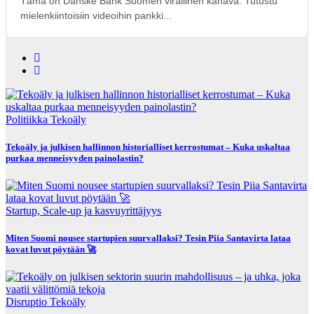
Tämä on Danske Bank Suomen virallinen kanava. Tutustu
mielenkiintoisiin videoihin pankki...
Politiikka
Tekoäly
Tekoäly ja julkisen hallinnon historialliset kerrostumat – Kuka uskaltaa
purkaa menneisyyden painolastin?
Startup, Scale-up ja kasvuyrittäjyys
Miten Suomi nousee startupien suurvallaksi? Tesin Piia Santavirta lataa
kovat luvut pöytään 🚀
Disruptio
Tekoäly