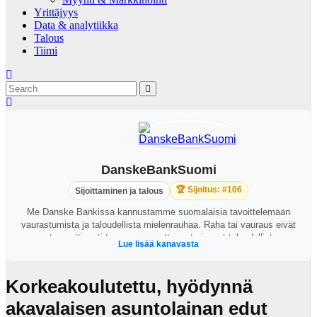
Yrittäjyys
Data & analytiikka
Talous
Tiimi
DanskeBankSuomi
🏆 Sijoitus: #106
Sijoittaminen ja talous
Me Danske Bankissa kannustamme suomalaisia tavoittelemaan
vaurastumista ja taloudellista mielenrauhaa. Raha tai vauraus eivät
automaattisesti tuo onnea, mutta ne tarjoavat taloudellista
Lue lisää kanavasta
itsenäisyyttä varsinkin epävarmoina aikoina. Tarjoamme
suomalaisille uusia näkökulmia oivaltaa oman taloutensa
mahdollisuudet, ottaa oma taloutensa yhä aktiivisemmin omiin
Korkeakoulutettu, hyödynnä
käsiinsä ja rakentaa taloudellista mielenrauhaa. Oivalla
mahdollisuutesi
akavalaisen asuntolainan edut