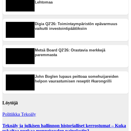
Lehtomaa
Digia Q2'26: Toimintaympäristön epävarmuus
vaikutti investointipäätöksiin
Metsä Board Q2'26: Orastavia merkkejä
paremmasta
John Boglen lupaus peittoaa somehuijareiden
helpon vaurastumisen reseptit #karongrilli
Löytöjä
Politiikka
Tekoäly
Tekoäly ja julkisen hallinnon historialliset kerrostumat – Kuka
uskaltaa purkaa menneisyyden painolastin?