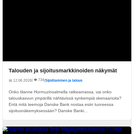
Talouden ja sijoitusmarkkinoiden näkymät
| 👁️ 734
📅 12.06.2026
|
Sijoittaminen ja talous
Onko tilanne Hormuzinsalmella ratkeamassa, vai onko
talouskasvun ympärillä nähtävissä synkempiä skenaarioita?
Entä mitä teemoja Danske Bank nostaa esiin tuoreessa
sijoitusnäkemyksessään? Danske Banki...