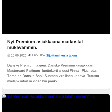
Nyt Premium-asiakkaana matkustat
mukavammin.
| 👁️ 1 656 852
📅 15.06.2026
|
Sijoittaminen ja talous
Danske Premium laajeni. Danske Premium -asiakkaan
Mastercard Platinum -luottokortilla uusi Finnair Plus -etu.
Tämä on Danske Bank Suomen virallinen kanava. Tutustu
mielenkiintoisiin videoihin pankki...