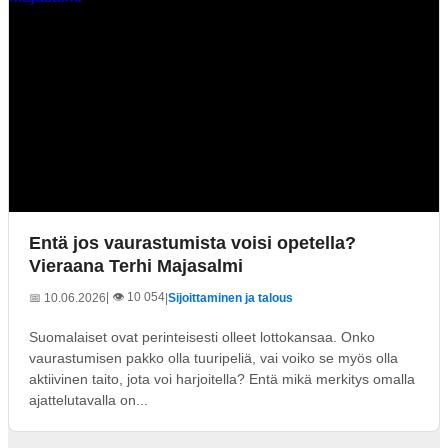
Entä jos vaurastumista voisi opetella?
Vieraana Terhi Majasalmi
| 👁️ 10 054
📅 10.06.2026
|
Sijoittaminen ja talous
Suomalaiset ovat perinteisesti olleet lottokansaa. Onko
vaurastumisen pakko olla tuuripeliä, vai voiko se myös olla
aktiivinen taito, jota voi harjoitella? Entä mikä merkitys omalla
ajattelutavalla on...