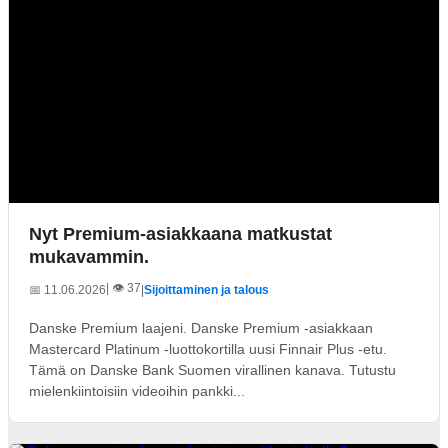
Nyt Premium-asiakkaana matkustat
mukavammin.
| 👁️ 37
📅 11.06.2026
|
Sijoittaminen ja talous
Danske Premium laajeni. Danske Premium -asiakkaan
Mastercard Platinum -luottokortilla uusi Finnair Plus -etu.
Tämä on Danske Bank Suomen virallinen kanava. Tutustu
mielenkiintoisiin videoihin pankki...