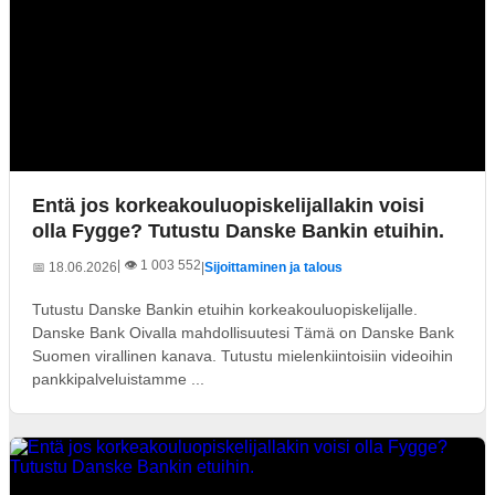
Entä jos korkeakouluopiskelijallakin voisi
olla Fygge? Tutustu Danske Bankin etuihin.
| 👁️ 1 003 552
📅 18.06.2026
|
Sijoittaminen ja talous
Tutustu Danske Bankin etuihin korkeakouluopiskelijalle.
Danske Bank Oivalla mahdollisuutesi Tämä on Danske Bank
Suomen virallinen kanava. Tutustu mielenkiintoisiin videoihin
pankkipalveluistamme ...