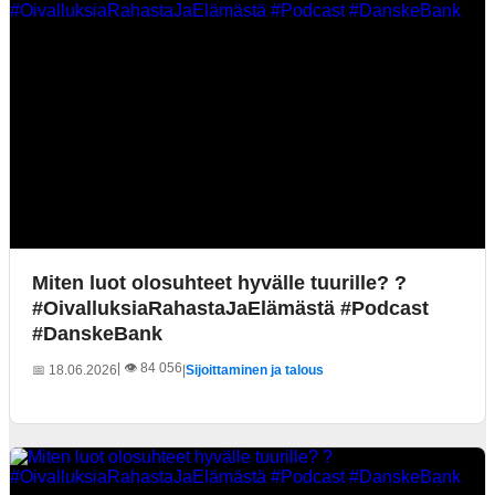
Miten luot olosuhteet hyvälle tuurille? ?
#OivalluksiaRahastaJaElämästä #Podcast
#DanskeBank
| 👁️ 84 056
📅 18.06.2026
|
Sijoittaminen ja talous