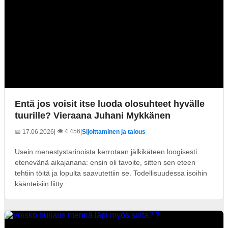
Entä jos voisit itse luoda olosuhteet hyvälle
tuurille? Vieraana Juhani Mykkänen
| 👁️ 4 456
📅 17.06.2026
|
Sijoittaminen ja talous
Usein menestystarinoista kerrotaan jälkikäteen loogisesti
etenevänä aikajanana: ensin oli tavoite, sitten sen eteen
tehtiin töitä ja lopulta saavutettiin se. Todellisuudessa isoihin
käänteisiin liitty...