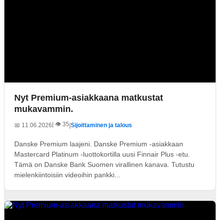
Nyt Premium-asiakkaana matkustat
mukavammin.
| 👁️ 35
📅 11.06.2026
|
Sijoittaminen ja talous
Danske Premium laajeni. Danske Premium -asiakkaan
Mastercard Platinum -luottokortilla uusi Finnair Plus -etu.
Tämä on Danske Bank Suomen virallinen kanava. Tutustu
mielenkiintoisiin videoihin pankki...