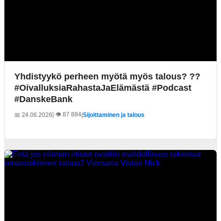
Yhdistyykö perheen myötä myös talous? ??
#OivalluksiaRahastaJaElämästä #Podcast
#DanskeBank
| 👁️ 87 884
📅 24.06.2026
|
Sijoittaminen ja talous