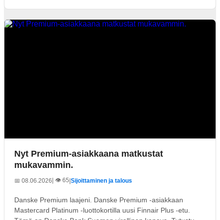
Nyt Premium-asiakkaana matkustat
mukavammin.
| 👁️ 65
📅 08.06.2026
|
Sijoittaminen ja talous
Danske Premium laajeni. Danske Premium -asiakkaan
Mastercard Platinum -luottokortilla uusi Finnair Plus -etu.