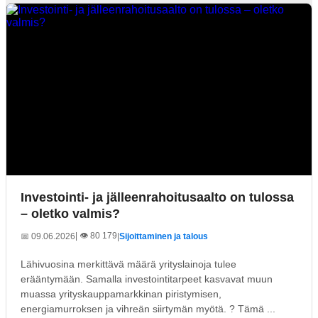
Investointi- ja jälleenrahoitusaalto on tulossa
– oletko valmis?
| 👁️ 80 179
📅 09.06.2026
|
Sijoittaminen ja talous
Lähivuosina merkittävä määrä yrityslainoja tulee
erääntymään. Samalla investointitarpeet kasvavat muun
muassa yrityskauppamarkkinan piristymisen,
energiamurroksen ja vihreän siirtymän myötä. ? Tämä ...