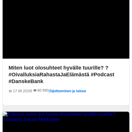
Miten luot olosuhteet hyvälle tuurille? ?
#OivalluksiaRahastaJaElämästä #Podcast
#DanskeBank
| 👁️ 80 990
📅 17.06.2026
|
Sijoittaminen ja talous