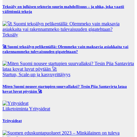
Tekoäly on julkisen sektorin suurin mahdollisuus – ja uhka, joka vaatii
välittömiä tekoja
Tekoäly
🚀 Suomi tekoälyn pelikentällä: Olemmeko vain maksavia asiakkaita vai
rakennammeko tulevaisuuden gigatehtaan?
Startup, Scale-up ja kasvuyrittäjyys
Miten Suomi nousee startupien suurvallaksi? Tesin Piia Santavirta lataa
kovat luvut pöytään 🚀
Liiketoiminta
Yritysideat
Yritysideat