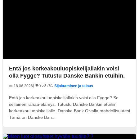
Entä jos korkeakouluopiskelijallakin voisi
olla Fygge? Tutustu Danske Bankin etuihin.
| 👁️ 950 765
📅 18.06.2026
|
Sijoittaminen ja talous
Entä jos korkeakouluopiskelijallakin voisi olla Fygge? Se
sellainen rahaa-elämys. Tutustu Danske Bankin etuihin
korkeakouluopiskelijalle. Danske Bank Oivalla mahdollisuutesi
Tämä on Danske Ban...