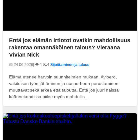
Entä jos elämän irtiotot ovatkin mahdollisuus
rakentaa omannäköinen talous? Vieraana
Vivian Nick
| 👁️ 4 614
📅 24.06.2026
|
Sijoittaminen ja talous
Elämä etenee harvoin suunnitelmien mukaan. Avioero,
vakituisen työn jättäminen ja uusperheen perustaminen
muuttavat sekä arkea että taloutta. Entä jos juuri näissä
käännekohdissa piilee myös mahdollis...