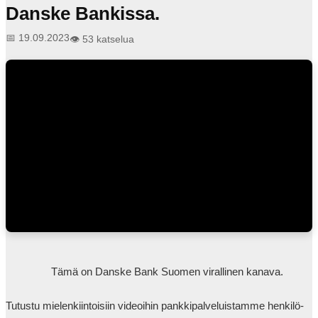
Danske Bankissa.
📅 19.09.2023
👁️ 53 katselua
                Tämä on Danske Bank Suomen virallinen kanava.

Tutustu mielenkiintoisiin videoihin pankkipalveluistamme henkilö- 