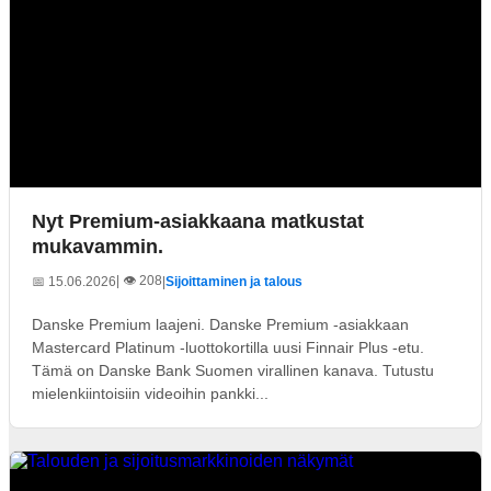
Nyt Premium-asiakkaana matkustat
mukavammin.
| 👁️ 208
📅 15.06.2026
|
Sijoittaminen ja talous
Danske Premium laajeni. Danske Premium -asiakkaan
Mastercard Platinum -luottokortilla uusi Finnair Plus -etu.
Tämä on Danske Bank Suomen virallinen kanava. Tutustu
mielenkiintoisiin videoihin pankki...