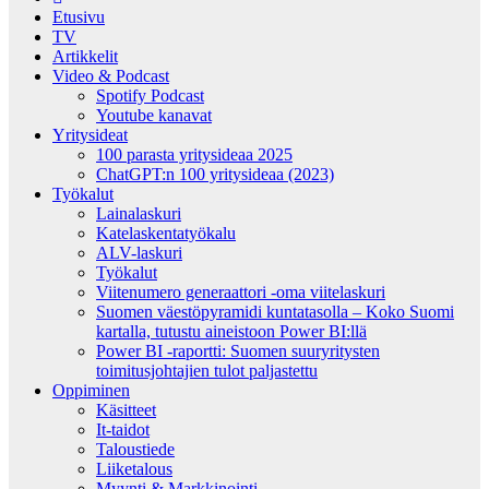
Etusivu
TV
Artikkelit
Video & Podcast
Spotify Podcast
Youtube kanavat
Yritysideat
100 parasta yritysideaa 2025
ChatGPT:n 100 yritysideaa (2023)
Työkalut
Lainalaskuri
Katelaskentatyökalu
ALV-laskuri
Työkalut
Viitenumero generaattori -oma viitelaskuri
Suomen väestöpyramidi kuntatasolla – Koko Suomi
kartalla, tutustu aineistoon Power BI:llä
Power BI -raportti: Suomen suuryritysten
toimitusjohtajien tulot paljastettu
Oppiminen
Käsitteet
It-taidot
Taloustiede
Liiketalous
Myynti & Markkinointi