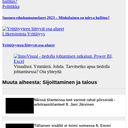
Politiikka
Suomen eduskuntapuolueet 2023 – Minkälainen on tuleva hallitus?
Liiketoiminta
Yrittäjyys
Yrittäjyyteen liittyvät osa-alueet
Visualisoi. Ymmärrä. Johda. Tarvitsetko apua tiedolla
johtamisessa? Ota yhteyttä
Muuta aiheesta: Sijoittaminen ja talous
Näissä tilanteissa teet varmat rahat pörssistä -
arbitraasitilanteet ft. Jani Järvinen
Tällainen sisältö ei toimi somessa ft. Emmi