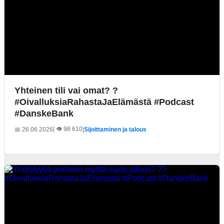
Yhteinen tili vai omat? ?
#OivalluksiaRahastaJaElämästä #Podcast
#DanskeBank
| 👁️ 98 610
📅 26.06.2026
|
Sijoittaminen ja talous