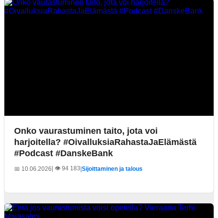
Onko vaurastuminen taito, jota voi
harjoitella? #OivalluksiaRahastaJaElämästä
#Podcast #DanskeBank
| 👁️ 94 183
📅 10.06.2026
|
Sijoittaminen ja talous