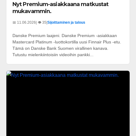
Nyt Premium-asiakkaana matkustat
mukavammin.
📅 11.06.2026
| 👁️ 35
|
Sijoittaminen ja talous
Danske Premium laajeni. Danske Premium -asiakkaan
Mastercard Platinum -luottokortilla uusi Finnair Plus -etu.
Tämä on Danske Bank Suomen virallinen kanava.
Tutustu mielenkiintoisiin videoihin pankki...