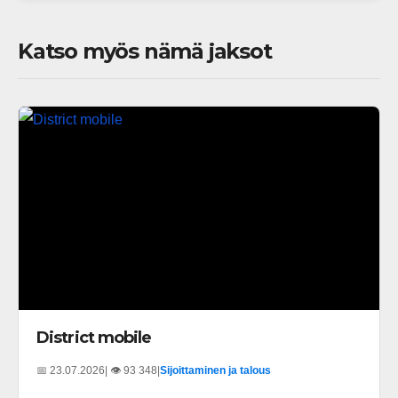
Katso myös nämä jaksot
District mobile
📅 23.07.2026
| 👁️ 93 348
|
Sijoittaminen ja talous