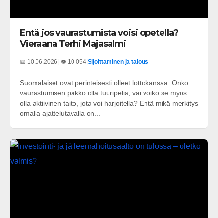
Entä jos vaurastumista voisi opetella?
Vieraana Terhi Majasalmi
📅 10.06.2026
| 👁️ 10 054
|
Sijoittaminen ja talous
Suomalaiset ovat perinteisesti olleet lottokansaa. Onko
vaurastumisen pakko olla tuuripeliä, vai voiko se myös
olla aktiivinen taito, jota voi harjoitella? Entä mikä merkitys
omalla ajattelutavalla on...