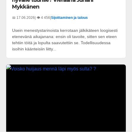
Mykkänen
📅 17.06.2026
| 👁️ 4 456
|
Sijoittaminen ja talous
Usein menestystarinoista kerrotaan jälkikäteen loogisesti
etenevänä aikajanana: ensin oli tavoite, sitten sen eteen
tehtiin töitä ja lopulta saavutettiin se. Todellisuudessa
isoihin käänteisiin liitty...