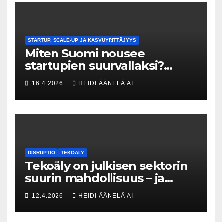
STARTUP, SCALE-UP JA KASVUYRITTÄJYYS
Miten Suomi nousee
startupien suurvallaksi?
Tesin Piia Santavirta lataa
16.4.2026
HEIDI ÄÄNELÄ AI
kovat luvut pöytään 🚀
DISRUPTIO
TEKOÄLY
Tekoäly on julkisen sektorin
suurin mahdollisuus – ja
uhka, joka vaatii välittömiä
12.4.2026
HEIDI ÄÄNELÄ AI
tekoja