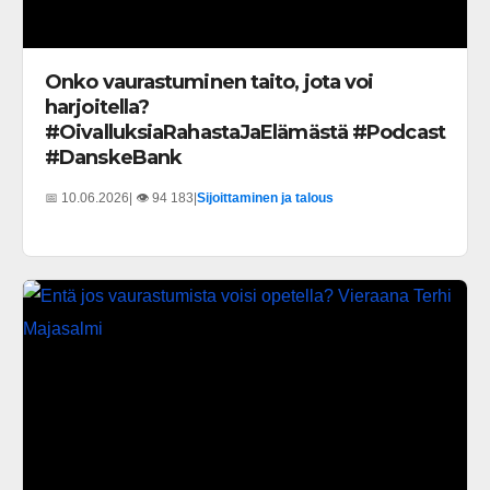
Onko vaurastuminen taito, jota voi
harjoitella?
#OivalluksiaRahastaJaElämästä #Podcast
#DanskeBank
📅 10.06.2026
| 👁️ 94 183
|
Sijoittaminen ja talous