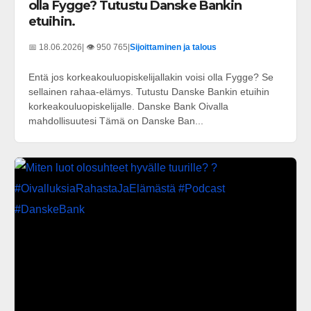
olla Fygge? Tutustu Danske Bankin
etuihin.
📅 18.06.2026
| 👁️ 950 765
|
Sijoittaminen ja talous
Entä jos korkeakouluopiskelijallakin voisi olla Fygge? Se
sellainen rahaa-elämys. Tutustu Danske Bankin etuihin
korkeakouluopiskelijalle. Danske Bank Oivalla
mahdollisuutesi Tämä on Danske Ban...