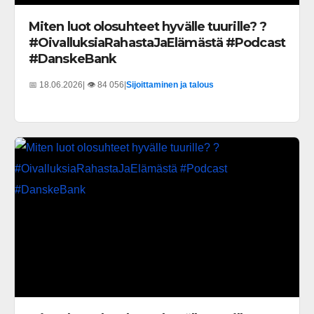
Miten luot olosuhteet hyvälle tuurille? ?
#OivalluksiaRahastaJaElämästä #Podcast
#DanskeBank
📅 18.06.2026
| 👁️ 84 056
|
Sijoittaminen ja talous