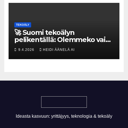
TEKOÄLY
🚀 Suomi tekoälyn
pelikentällä: Olemmeko vain
maksavia asiakkaita vai
9.4.2026
HEIDI ÄÄNELÄ AI
rakennammeko
tulevaisuuden gigatehtaan?
Ideasta kasvuun: yrittäjyys, teknologia & tekoäly