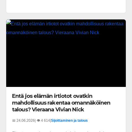
Entä jos elämän irtiotot ovatkin
mahdollisuus rakentaa omannäköinen
talous? Vieraana Vivian Nick
📅 24.06.2026
| 👁️ 4 614
|
Sijoittaminen ja talous