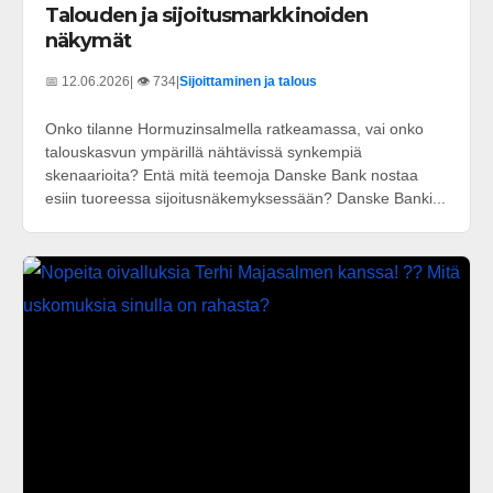
Talouden ja sijoitusmarkkinoiden
näkymät
📅 12.06.2026
| 👁️ 734
|
Sijoittaminen ja talous
Onko tilanne Hormuzinsalmella ratkeamassa, vai onko
talouskasvun ympärillä nähtävissä synkempiä
skenaarioita? Entä mitä teemoja Danske Bank nostaa
esiin tuoreessa sijoitusnäkemyksessään? Danske Banki...