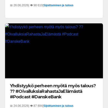
📅 26.06.2026
| 👁️ 98 610
|
Sijoittaminen ja talous
Yhdistyykö perheen myötä myös talous?
?? #OivalluksiaRahastaJaElämästä
#Podcast #DanskeBank
📅 24.06.2026
| 👁️ 87 884
|
Sijoittaminen ja talous