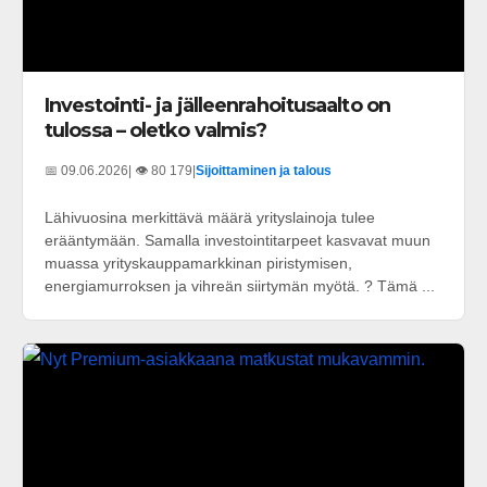
Investointi- ja jälleenrahoitusaalto on
tulossa – oletko valmis?
📅 09.06.2026
| 👁️ 80 179
|
Sijoittaminen ja talous
Lähivuosina merkittävä määrä yrityslainoja tulee
erääntymään. Samalla investointitarpeet kasvavat muun
muassa yrityskauppamarkkinan piristymisen,
energiamurroksen ja vihreän siirtymän myötä. ? Tämä ...