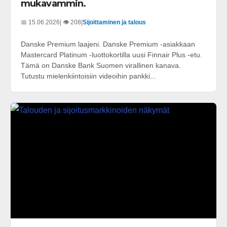
mukavammin.
📅 15.06.2026
| 👁️ 208
|
Sijoittaminen ja talous
Danske Premium laajeni. Danske Premium -asiakkaan
Mastercard Platinum -luottokortilla uusi Finnair Plus -etu.
Tämä on Danske Bank Suomen virallinen kanava.
Tutustu mielenkiintoisiin videoihin pankki...