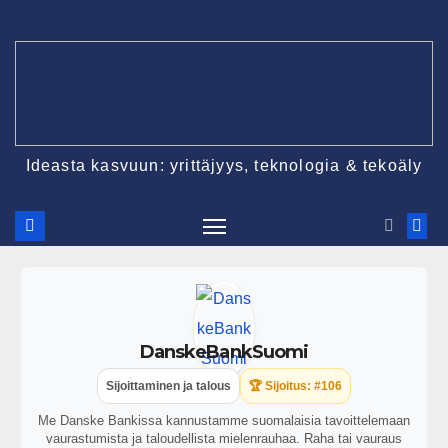
Ideasta kasvuun: yrittäjyys, teknologia & tekoäly
DanskeBankSuomi
Sijoittaminen ja talous
🏆 Sijoitus: #106
Me Danske Bankissa kannustamme suomalaisia tavoittelemaan
vaurastumista ja taloudellista mielenrauhaa. Raha tai vauraus