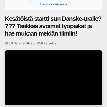
eivät automaattisesti tuo onnea, mutta ne tarjoavat taloudellista
Lue lisää kanavasta
itsenäisyyttä varsinkin epävarmoina aikoina. Tarjoamme
suomalaisille uusia näkökulmia oivaltaa oman taloutensa
mahdollisuudet, ottaa oma taloutensa yhä aktiivisemmin omiin
Kesätöistä startti sun Danske-uralle?
käsiinsä ja rakentaa taloudellista mielenrauhaa. Oivalla
mahdollisuutesi
??? Tsekkaa avoimet työpaikat ja
hae mukaan meidän tiimiin!
📅 18.02.2026
👁️ 236 858 katselua