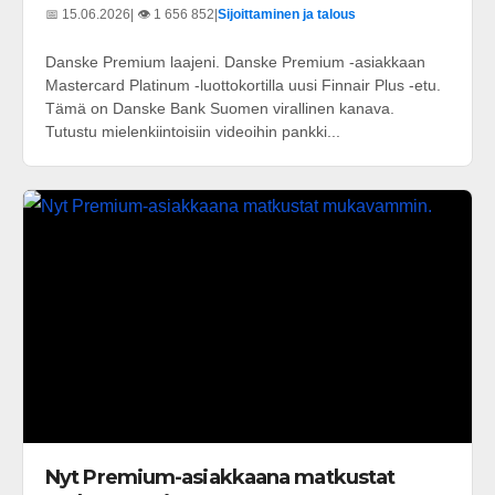
📅 15.06.2026
| 👁️ 1 656 852
|
Sijoittaminen ja talous
Danske Premium laajeni. Danske Premium -asiakkaan
Mastercard Platinum -luottokortilla uusi Finnair Plus -etu.
Tämä on Danske Bank Suomen virallinen kanava.
Tutustu mielenkiintoisiin videoihin pankki...
Nyt Premium-asiakkaana matkustat