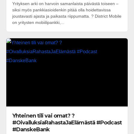
Yrityksen arki on harvoin samanlaista päivästä toiseen –
siksi myös pankkiasioidenkin pitää olla hoidettavissa
joustavasti ajasta ja paikasta riippumatta. ? District Mobile
on yritysten mobiilipankki,...
Yhteinen tili vai omat? ?
#OivalluksiaRahastaJaElämästä #Podcast
#DanskeBank