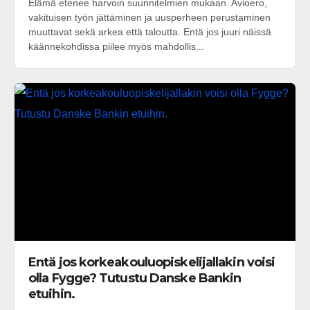
Elämä etenee harvoin suunnitelmien mukaan. Avioero,
vakituisen työn jättäminen ja uusperheen perustaminen
muuttavat sekä arkea että taloutta. Entä jos juuri näissä
käännekohdissa piilee myös mahdollis...
Entä jos korkeakouluopiskelijallakin voisi
olla Fygge? Tutustu Danske Bankin
etuihin.