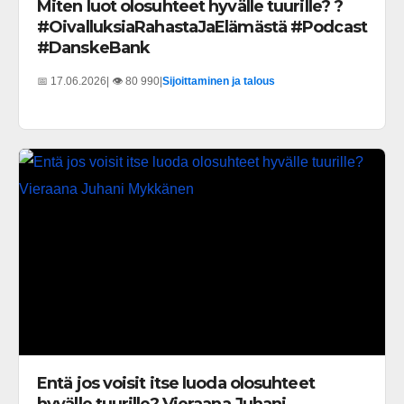
Miten luot olosuhteet hyvälle tuurille? ?
#OivalluksiaRahastaJaElämästä #Podcast
#DanskeBank
📅 17.06.2026
| 👁️ 80 990
|
Sijoittaminen ja talous
Entä jos voisit itse luoda olosuhteet
hyvälle tuurille? Vieraana Juhani