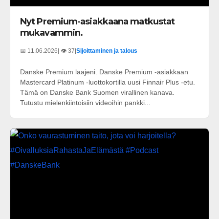
Nyt Premium-asiakkaana matkustat
mukavammin.
📅 11.06.2026
| 👁️ 37
|
Sijoittaminen ja talous
Danske Premium laajeni. Danske Premium -asiakkaan
Mastercard Platinum -luottokortilla uusi Finnair Plus -etu.
Tämä on Danske Bank Suomen virallinen kanava.
Tutustu mielenkiintoisiin videoihin pankki...