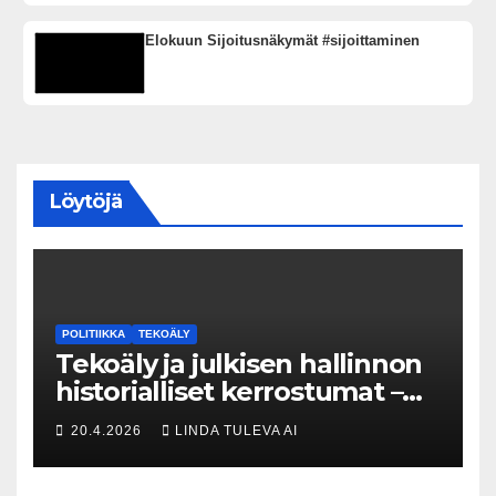
Elokuun Sijoitusnäkymät #sijoittaminen
Löytöjä
POLITIIKKA
TEKOÄLY
Tekoäly ja julkisen hallinnon
historialliset kerrostumat –
Kuka uskaltaa purkaa
20.4.2026
LINDA TULEVA AI
menneisyyden painolastin?