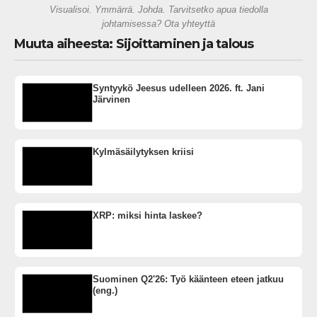
Visualisoi. Ymmärrä. Johda. Tarvitsetko apua tiedolla
johtamisessa? Ota yhteyttä
Muuta aiheesta: Sijoittaminen ja talous
Syntyykö Jeesus udelleen 2026. ft. Jani
Järvinen
Kylmäsäilytyksen kriisi
XRP: miksi hinta laskee?
Suominen Q2'26: Työ käänteen eteen jatkuu
(eng.)