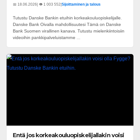
📅 18.06.2026
| 👁️ 1 003 552
|
Sijoittaminen ja talous
Tutustu Danske Bankin etuihin korkeakouluopiskelijalle.
Danske Bank Oivalla mahdollisuutesi Tämä on Danske
Bank Suomen virallinen kanava. Tutustu mielenkiintoisiin
videoihin pankkipalveluistamme ...
Entä jos korkeakouluopiskelijallakin voisi