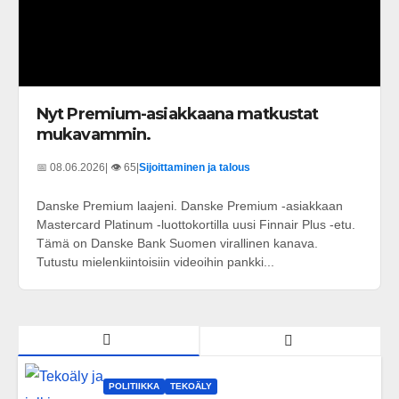
Nyt Premium-asiakkaana matkustat
mukavammin.
📅 08.06.2026
| 👁️ 65
|
Sijoittaminen ja talous
Danske Premium laajeni. Danske Premium -asiakkaan
Mastercard Platinum -luottokortilla uusi Finnair Plus -etu.
Tämä on Danske Bank Suomen virallinen kanava.
Tutustu mielenkiintoisiin videoihin pankki...
POLITIIKKA
TEKOÄLY