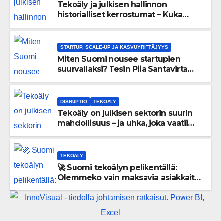
Tekoäly ja julkisen hallinnon
historialliset kerrostumat – Kuka
uskaltaa purkaa menneisyyden
painolastin?
STARTUP, SCALE-UP JA KASVUYRITTÄJYYS
Miten Suomi nousee startupien
suurvallaksi? Tesin Piia Santavirta
lataa kovat luvut pöytään 🚀
DISRUPTIO
TEKOÄLY
Tekoäly on julkisen sektorin suurin
mahdollisuus – ja uhka, joka vaatii
välittömiä tekoja
TEKOÄLY
🚀 Suomi tekoälyn pelikentällä:
Olemmeko vain maksavia asiakkaita
vai rakennammeko tulevaisuuden
gigatehtaan?