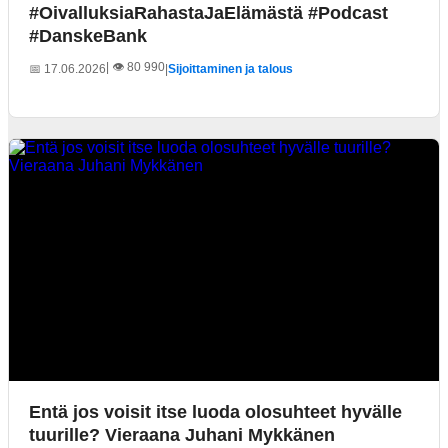
#OivalluksiaRahastaJaElämästä #Podcast
#DanskeBank
| 👁️ 80 990
📅 17.06.2026
|
Sijoittaminen ja talous
Entä jos voisit itse luoda olosuhteet hyvälle
tuurille? Vieraana Juhani Mykkänen