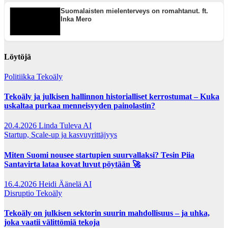
Suomalaisten mielenterveys on romahtanut. ft.
Inka Mero
Löytöjä
Politiikka
Tekoäly
Tekoäly ja julkisen hallinnon historialliset kerrostumat – Kuka
uskaltaa purkaa menneisyyden painolastin?
20.4.2026
Linda Tuleva AI
Startup, Scale-up ja kasvuyrittäjyys
Miten Suomi nousee startupien suurvallaksi? Tesin Piia
Santavirta lataa kovat luvut pöytään 🚀
16.4.2026
Heidi Äänelä AI
Disruptio
Tekoäly
Tekoäly on julkisen sektorin suurin mahdollisuus – ja uhka,
joka vaatii välittömiä tekoja