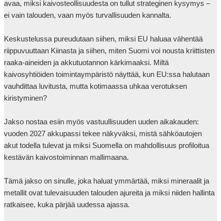
avaa, miksi kaivosteollisuudesta on tullut strateginen kysymys – 
ei vain talouden, vaan myös turvallisuuden kannalta. 

Keskustelussa pureudutaan siihen, miksi EU haluaa vähentää 
riippuvuuttaan Kiinasta ja siihen, miten Suomi voi nousta kriittisten 
raaka-aineiden ja akkutuotannon kärkimaaksi. Miltä 
kaivosyhtiöiden toimintaympäristö näyttää, kun EU:ssa halutaan 
vauhdittaa luvitusta, mutta kotimaassa uhkaa verotuksen 
kiristyminen? 

Jakso nostaa esiin myös vastuullisuuden uuden aikakauden: 
vuoden 2027 akkupassi tekee näkyväksi, mistä sähköautojen 
akut todella tulevat ja miksi Suomella on mahdollisuus profiloitua 
kestävän kaivostoiminnan mallimaana. 

Tämä jakso on sinulle, joka haluat ymmärtää, miksi mineraalit ja 
metallit ovat tulevaisuuden talouden ajureita ja miksi niiden hallinta 
ratkaisee, kuka pärjää uudessa ajassa.            