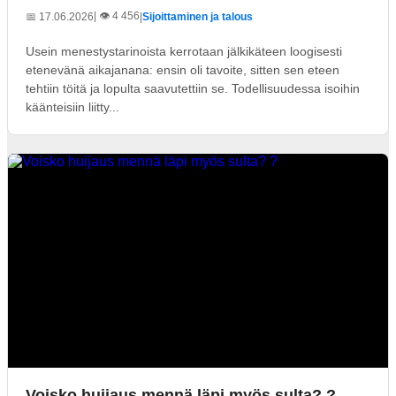
| 👁️ 4 456
📅 17.06.2026
|
Sijoittaminen ja talous
Usein menestystarinoista kerrotaan jälkikäteen loogisesti
etenevänä aikajanana: ensin oli tavoite, sitten sen eteen
tehtiin töitä ja lopulta saavutettiin se. Todellisuudessa isoihin
käänteisiin liitty...
Voisko huijaus mennä läpi myös sulta? ?