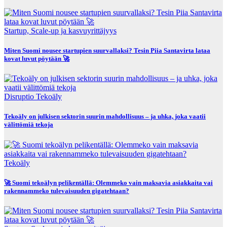
Startup, Scale-up ja kasvuyrittäjyys
Miten Suomi nousee startupien suurvallaksi? Tesin Piia Santavirta lataa
kovat luvut pöytään 🚀
Disruptio
Tekoäly
Tekoäly on julkisen sektorin suurin mahdollisuus – ja uhka, joka vaatii
välittömiä tekoja
Tekoäly
🚀 Suomi tekoälyn pelikentällä: Olemmeko vain maksavia asiakkaita vai
rakennammeko tulevaisuuden gigatehtaan?