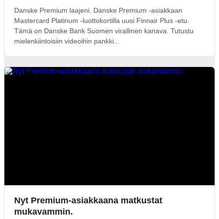
Danske Premium laajeni. Danske Premium -asiakkaan
Mastercard Platinum -luottokortilla uusi Finnair Plus -etu.
Tämä on Danske Bank Suomen virallinen kanava. Tutustu
mielenkiintoisiin videoihin pankki...
Nyt Premium-asiakkaana matkustat
mukavammin.