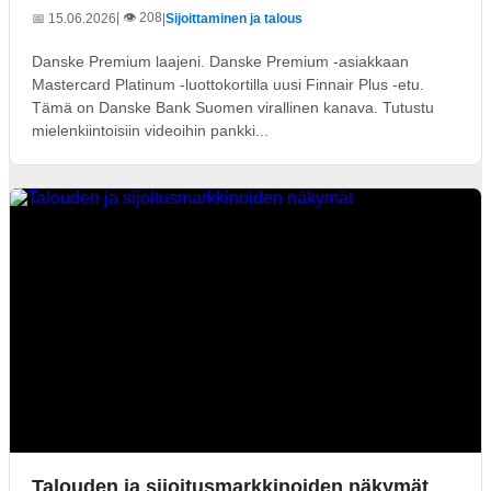
| 👁️ 208
📅 15.06.2026
|
Sijoittaminen ja talous
Danske Premium laajeni. Danske Premium -asiakkaan
Mastercard Platinum -luottokortilla uusi Finnair Plus -etu.
Tämä on Danske Bank Suomen virallinen kanava. Tutustu
mielenkiintoisiin videoihin pankki...
Talouden ja sijoitusmarkkinoiden näkymät