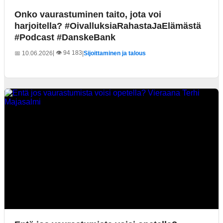
Onko vaurastuminen taito, jota voi
harjoitella? #OivalluksiaRahastaJaElämästä
#Podcast #DanskeBank
| 👁️ 94 183
📅 10.06.2026
|
Sijoittaminen ja talous