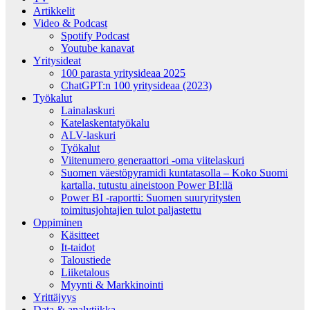
Artikkelit
Video & Podcast
Spotify Podcast
Youtube kanavat
Yritysideat
100 parasta yritysideaa 2025
ChatGPT:n 100 yritysideaa (2023)
Työkalut
Lainalaskuri
Katelaskentatyökalu
ALV-laskuri
Työkalut
Viitenumero generaattori -oma viitelaskuri
Suomen väestöpyramidi kuntatasolla – Koko Suomi
kartalla, tutustu aineistoon Power BI:llä
Power BI -raportti: Suomen suuryritysten
toimitusjohtajien tulot paljastettu
Oppiminen
Käsitteet
It-taidot
Taloustiede
Liiketalous
Myynti & Markkinointi
Yrittäjyys
Data & analytiikka