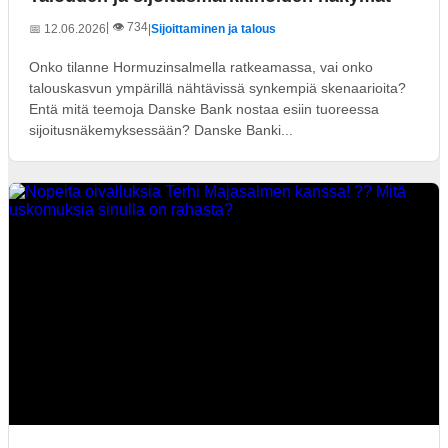
| 👁️ 734
📅 12.06.2026
|
Sijoittaminen ja talous
Onko tilanne Hormuzinsalmella ratkeamassa, vai onko
talouskasvun ympärillä nähtävissä synkempiä skenaarioita?
Entä mitä teemoja Danske Bank nostaa esiin tuoreessa
sijoitusnäkemyksessään? Danske Banki...