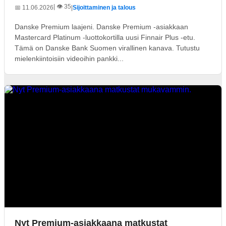
| 👁️ 35
📅 11.06.2026
|
Sijoittaminen ja talous
Danske Premium laajeni. Danske Premium -asiakkaan
Mastercard Platinum -luottokortilla uusi Finnair Plus -etu.
Tämä on Danske Bank Suomen virallinen kanava. Tutustu
mielenkiintoisiin videoihin pankki...
Nyt Premium-asiakkaana matkustat