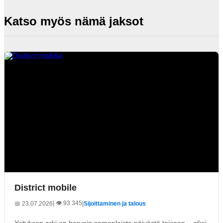
Katso myös nämä jaksot
District mobile
| 👁️ 93 345
📅 23.07.2026
|
Sijoittaminen ja talous
Yrityksen arki on harvoin samanlaista päivästä toiseen – siksi