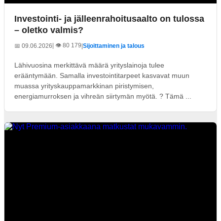
Investointi- ja jälleenrahoitusaalto on tulossa
– oletko valmis?
| 👁️ 80 179
📅 09.06.2026
|
Sijoittaminen ja talous
Lähivuosina merkittävä määrä yrityslainoja tulee
erääntymään. Samalla investointitarpeet kasvavat muun
muassa yrityskauppamarkkinan piristymisen,
energiamurroksen ja vihreän siirtymän myötä. ? Tämä ...