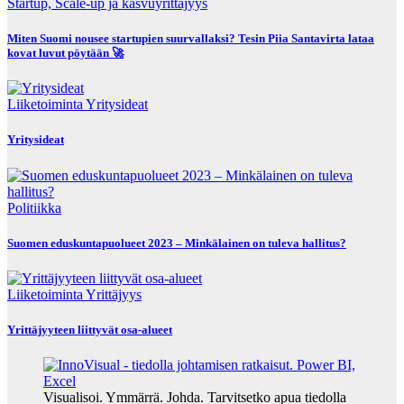
Startup, Scale-up ja kasvuyrittäjyys
Miten Suomi nousee startupien suurvallaksi? Tesin Piia Santavirta lataa
kovat luvut pöytään 🚀
Liiketoiminta
Yritysideat
Yritysideat
Politiikka
Suomen eduskuntapuolueet 2023 – Minkälainen on tuleva hallitus?
Liiketoiminta
Yrittäjyys
Yrittäjyyteen liittyvät osa-alueet
Visualisoi. Ymmärrä. Johda. Tarvitsetko apua tiedolla