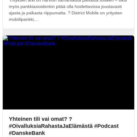
myös pankkiasioidenkin pitää olla hoidettavissa joustavasti
ajasta ja paikasta riippumatta. ? District Mobile on yritysten
mobiilipankki,...
Yhteinen tili vai omat? ?
#OivalluksiaRahastaJaElämästä #Podcast
#DanskeBank