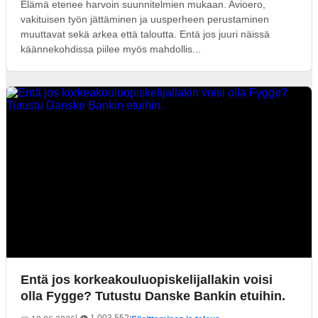
Elämä etenee harvoin suunnitelmien mukaan. Avioero,
vakituisen työn jättäminen ja uusperheen perustaminen
muuttavat sekä arkea että taloutta. Entä jos juuri näissä
käännekohdissa piilee myös mahdollis...
Entä jos korkeakouluopiskelijallakin voisi
olla Fygge? Tutustu Danske Bankin etuihin.