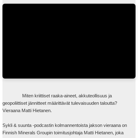
                Miten kriittiset raaka-aineet, akkuteollisuus ja 
geopoliittiset jännitteet määrittävät tulevaisuuden taloutta? 
Vieraana Matti Hietanen. 

Sykli & suunta -podcastin kolmannentoista jakson vieraana on 
Finnish Minerals Groupin toimitusjohtaja Matti Hietanen, joka 