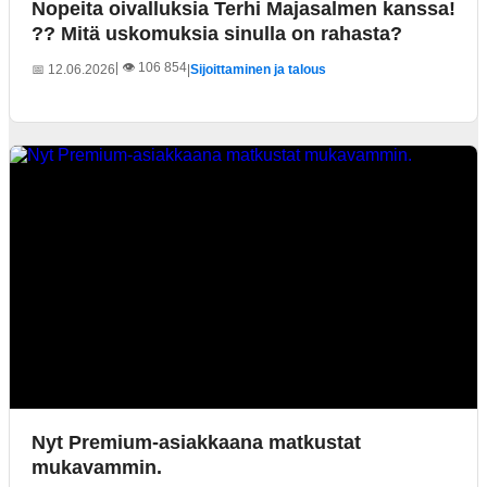
Nopeita oivalluksia Terhi Majasalmen kanssa!
?? Mitä uskomuksia sinulla on rahasta?
| 👁️ 106 854
📅 12.06.2026
|
Sijoittaminen ja talous
Nyt Premium-asiakkaana matkustat
mukavammin.