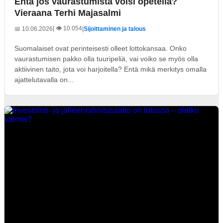
Entä jos vaurastumista voisi opetella?
Vieraana Terhi Majasalmi
| 👁️ 10 054
📅 10.06.2026
|
Sijoittaminen ja talous
Suomalaiset ovat perinteisesti olleet lottokansaa. Onko
vaurastumisen pakko olla tuuripeliä, vai voiko se myös olla
aktiivinen taito, jota voi harjoitella? Entä mikä merkitys omalla
ajattelutavalla on...