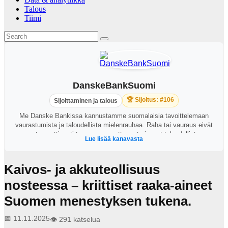
Talous
Tiimi
DanskeBankSuomi
🏆 Sijoitus: #106
Sijoittaminen ja talous
Me Danske Bankissa kannustamme suomalaisia tavoittelemaan
vaurastumista ja taloudellista mielenrauhaa. Raha tai vauraus eivät
automaattisesti tuo onnea, mutta ne tarjoavat taloudellista
Lue lisää kanavasta
itsenäisyyttä varsinkin epävarmoina aikoina. Tarjoamme
suomalaisille uusia näkökulmia oivaltaa oman taloutensa
mahdollisuudet, ottaa oma taloutensa yhä aktiivisemmin omiin
Kaivos- ja akkuteollisuus
käsiinsä ja rakentaa taloudellista mielenrauhaa. Oivalla
mahdollisuutesi
nosteessa – kriittiset raaka-aineet
Suomen menestyksen tukena.
📅 11.11.2025
👁️ 291 katselua