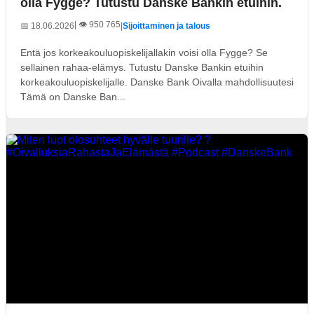
olla Fygge? Tutustu Danske Bankin etuihin.
| 👁️ 950 765
📅 18.06.2026
|
Sijoittaminen ja talous
Entä jos korkeakouluopiskelijallakin voisi olla Fygge? Se
sellainen rahaa-elämys. Tutustu Danske Bankin etuihin
korkeakouluopiskelijalle. Danske Bank Oivalla mahdollisuutesi
Tämä on Danske Ban...