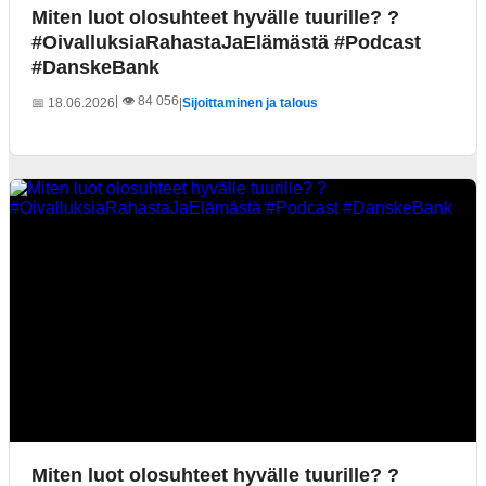
Miten luot olosuhteet hyvälle tuurille? ?
#OivalluksiaRahastaJaElämästä #Podcast
#DanskeBank
| 👁️ 84 056
📅 18.06.2026
|
Sijoittaminen ja talous
Miten luot olosuhteet hyvälle tuurille? ?