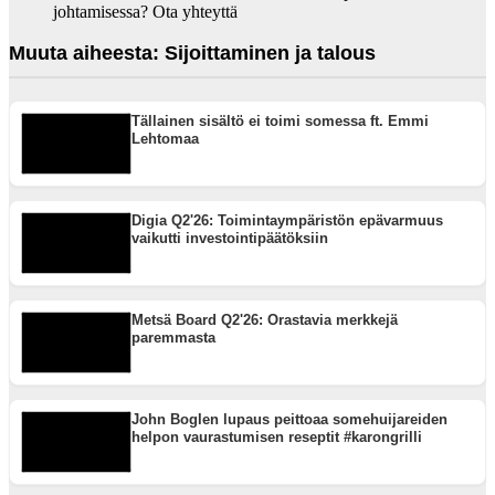
johtamisessa? Ota yhteyttä
Muuta aiheesta: Sijoittaminen ja talous
Tällainen sisältö ei toimi somessa ft. Emmi
Lehtomaa
Digia Q2'26: Toimintaympäristön epävarmuus
vaikutti investointipäätöksiin
Metsä Board Q2'26: Orastavia merkkejä
paremmasta
John Boglen lupaus peittoaa somehuijareiden
helpon vaurastumisen reseptit #karongrilli