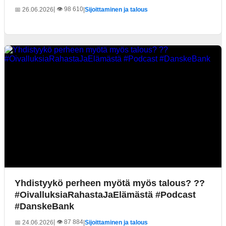
| 👁️ 98 610
📅 26.06.2026
|
Sijoittaminen ja talous
Yhdistyykö perheen myötä myös talous? ??
#OivalluksiaRahastaJaElämästä #Podcast
#DanskeBank
| 👁️ 87 884
📅 24.06.2026
|
Sijoittaminen ja talous