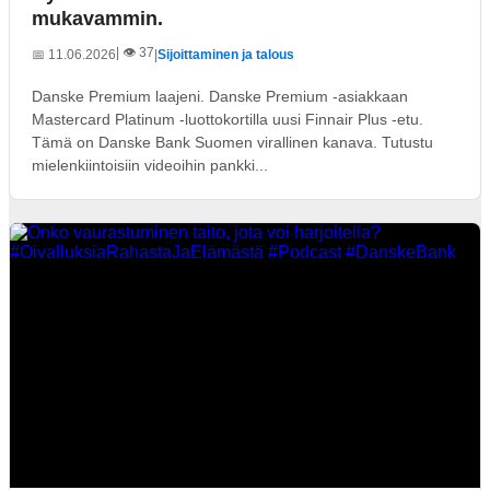
mukavammin.
| 👁️ 37
📅 11.06.2026
|
Sijoittaminen ja talous
Danske Premium laajeni. Danske Premium -asiakkaan
Mastercard Platinum -luottokortilla uusi Finnair Plus -etu.
Tämä on Danske Bank Suomen virallinen kanava. Tutustu
mielenkiintoisiin videoihin pankki...