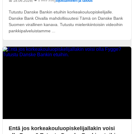
| 👁️ 1 003 552
📅 18.06.2026
|
Sijoittaminen ja talous
Tutustu Danske Bankin etuihin korkeakouluopiskelijalle.
Danske Bank Oivalla mahdollisuutesi Tämä on Danske Bank
Suomen virallinen kanava. Tutustu mielenkiintoisiin videoihin
pankkipalveluistamme ...
Entä jos korkeakouluopiskelijallakin voisi