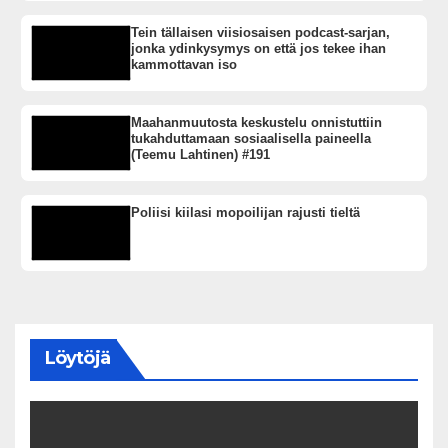
Tein tällaisen viisiosaisen podcast-sarjan,
jonka ydinkysymys on että jos tekee ihan
kammottavan iso
Maahanmuutosta keskustelu onnistuttiin
tukahduttamaan sosiaalisella paineella
(Teemu Lahtinen) #191
Poliisi kiilasi mopoilijan rajusti tieltä
Löytöjä