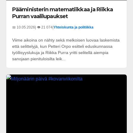
Pääministerin matematiikkaa ja Riikka
Purran vaalilupaukset
📅 10.05.2026
| 👁️ 21 074
|
Yhteiskunta ja politiikka
Viime aikoina on nähty sekä melkoisen luovaa laskemista
että selittelyjä, kun Petteri Orpo esitteli eduskunnassa
työllisyyslukuja ja Riikka Purra yritti selitellä aiempia
sanojaan pienituloisilta leik...