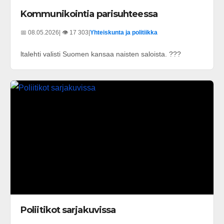
Kommunikointia parisuhteessa
📅 08.05.2026
| 👁️ 17 303
|
Yhteiskunta ja politiikka
ltalehti valisti Suomen kansaa naisten saloista. ???
Poliitikot sarjakuvissa