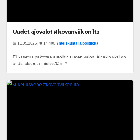
Uudet ajovalot #kovanviikonilta
📅 11.05.2026
| 👁️ 14 400
|
Yhteiskunta ja politiikka
EU-asetus pakottaa autoihin uuden valon. Ainakin yksi on
uudistuksesta mielissään. ?