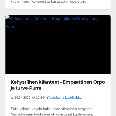
kuolemisen. Kompostitarkastajatkin lopetettiin.
Kehysriihen käänteet - Empaattinen Orpo
ja turve-Purra
📅 26.04.2026
| 👁️ 16 244
|
Yhteiskunta ja politiikka
Tällä viikolla käytiin hallituksen viimeinen kehysriihi.
Neuvottelujen tuloksena oli kallistunut kuoleminen,