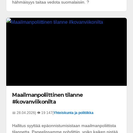
hähmäisyys taitaa vedota suomalaisiin. ?
Maailmanpoliittinen tilanne
#kovanviikonilta
📅 28.04.2026
| 👁️ 19 147
|
Yhteiskunta ja politiikka
Hallitus syyttää epäonnistumisistaan maailmanpoliittista
tilannetta. Paneelissamme pohdittiin, voiko kaiken pistää