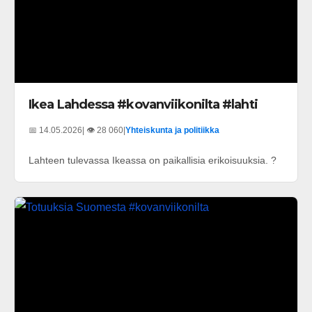
Ikea Lahdessa #kovanviikonilta #lahti
📅 14.05.2026
| 👁️ 28 060
|
Yhteiskunta ja politiikka
Lahteen tulevassa Ikeassa on paikallisia erikoisuuksia. ?