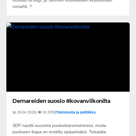
romahti. ?
Demareiden suosio #kovanviikonilta
📅 29.04.2026
| 👁️ 19 205
|
Yhteiskunta ja politiikka
SDP nauttii suosiota puoluebarometreissa, mutta
puolueen linjaa on moitittu epäselväksi. Toisaalta