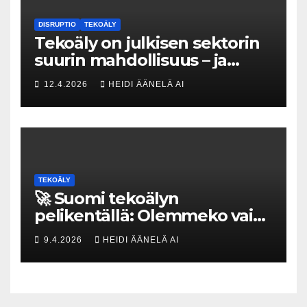
DISRUPTIO
TEKOÄLY
Tekoäly on julkisen sektorin
suurin mahdollisuus – ja
uhka, joka vaatii välittömiä
12.4.2026
HEIDI ÄÄNELÄ AI
tekoja
TEKOÄLY
🚀 Suomi tekoälyn
pelikentällä: Olemmeko vain
maksavia asiakkaita vai
9.4.2026
HEIDI ÄÄNELÄ AI
rakennammeko
tulevaisuuden gigatehtaan?