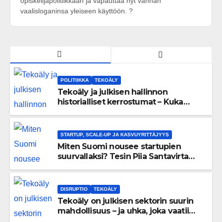
opiskelijapolitiikkaan ja vapauttaa nyt vanhan
vaalisloganinsa yleiseen käyttöön. ?
POLITIIKKA
TEKOÄLY
Tekoäly ja julkisen hallinnon
historialliset kerrostumat – Kuka
uskaltaa purkaa menneisyyden
painolastin?
STARTUP, SCALE-UP JA KASVUYRITTÄJYYS
Miten Suomi nousee startupien
suurvallaksi? Tesin Piia Santavirta
lataa kovat luvut pöytään 🚀
DISRUPTIO
TEKOÄLY
Tekoäly on julkisen sektorin suurin
mahdollisuus – ja uhka, joka vaatii
välittömiä tekoja