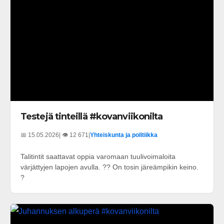
Testejä tinteillä #kovanviikonilta
📅 15.05.2026
| 👁️ 12 671
|
Yhteiskunta ja politiikka
Talitintit saattavat oppia varomaan tuulivoimaloita
värjättyjen lapojen avulla. ?? On tosin järeämpikin keino.
?