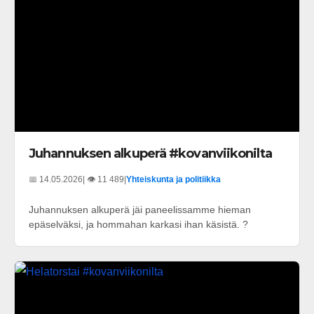
Juhannuksen alkuperä #kovanviikonilta
📅 14.05.2026
| 👁️ 11 489
|
Yhteiskunta ja politiikka
Juhannuksen alkuperä jäi paneelissamme hieman
epäselväksi, ja hommahan karkasi ihan käsistä. ?