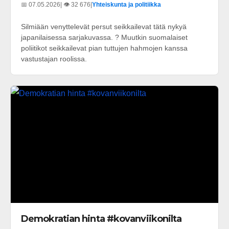
📅 07.05.2026
| 👁️ 32 676
|
Yhteiskunta ja politiikka
Silmiään venyttelevät persut seikkailevat tätä nykyä
japanilaisessa sarjakuvassa. ? Muutkin suomalaiset
poliitikot seikkailevat pian tuttujen hahmojen kanssa
vastustajan roolissa.
Demokratian hinta #kovanviikonilta