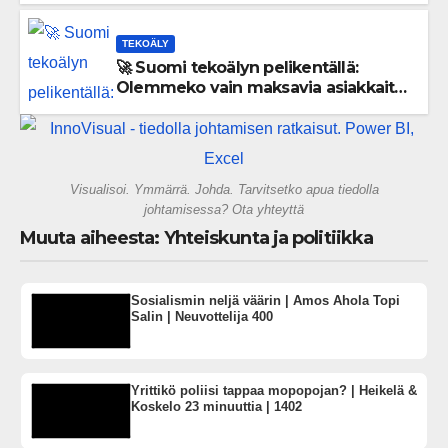
TEKOÄLY
🚀 Suomi tekoälyn pelikentällä:
Olemmeko vain maksavia asiakkaita
vai rakennammeko tulevaisuuden
gigatehtaan?
Visualisoi. Ymmärrä. Johda. Tarvitsetko apua tiedolla
johtamisessa? Ota yhteyttä
Muuta aiheesta: Yhteiskunta ja politiikka
Sosialismin neljä väärin | Amos Ahola Topi
Salin | Neuvottelija 400
Yrittikö poliisi tappaa mopopojan? | Heikelä &
Koskelo 23 minuuttia | 1402