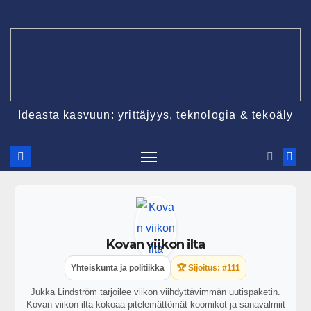
Ideasta kasvuun: yrittäjyys, teknologia & tekoäly
Kovan viikon ilta
Yhteiskunta ja politiikka
🏆 Sijoitus: #111
Jukka Lindström tarjoilee viikon viihdyttävimmän uutispaketin.
Kovan viikon ilta kokoaa pitelemättömät koomikot ja sanavalmiit