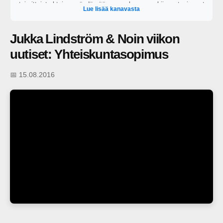
toimittajat yhteisen pöydän ääreen perkaamaan kiinnostavimmat
Lue lisää kanavasta
ajankohtaiset puheenaiheet. https://areena.yle.fi/1-64828919?
t=tulevat-jaksot
Jukka Lindström & Noin viikon
uutiset: Yhteiskuntasopimus
📅 15.08.2016