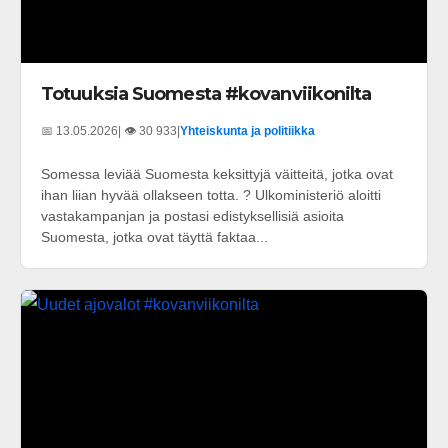
Totuuksia Suomesta #kovanviikonilta
📅 13.05.2026
| 👁️ 30 933
|
Yhteiskunta ja politiikka
Somessa leviää Suomesta keksittyjä väitteitä, jotka ovat
ihan liian hyvää ollakseen totta. ? Ulkoministeriö aloitti
vastakampanjan ja postasi edistyksellisiä asioita
Suomesta, jotka ovat täyttä faktaa...