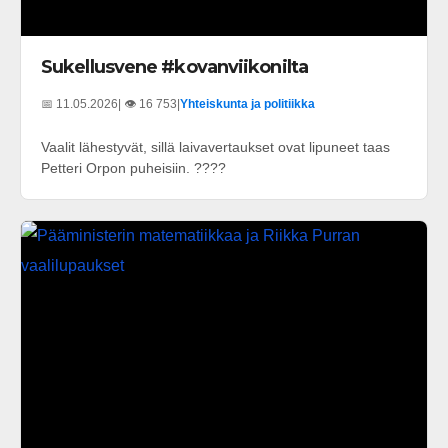
Sukellusvene #kovanviikonilta
📅 11.05.2026
| 👁️ 16 753
|
Yhteiskunta ja politiikka
Vaalit lähestyvät, sillä laivavertaukset ovat lipuneet taas
Petteri Orpon puheisiin. ????