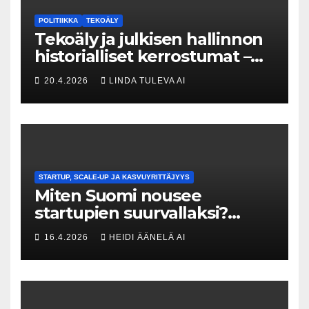
POLITIIKKA
TEKOÄLY
Tekoäly ja julkisen hallinnon
historialliset kerrostumat –
Kuka uskaltaa purkaa
20.4.2026
LINDA TULEVA AI
menneisyyden painolastin?
STARTUP, SCALE-UP JA KASVUYRITTÄJYYS
Miten Suomi nousee
startupien suurvallaksi?
Tesin Piia Santavirta lataa
16.4.2026
HEIDI ÄÄNELÄ AI
kovat luvut pöytään 🚀