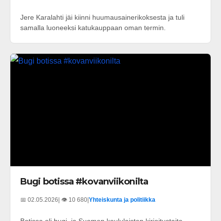
Jere Karalahti jäi kiinni huumausainerikoksesta ja tuli
samalla luoneeksi katukauppaan oman termin.
Bugi botissa #kovanviikonilta
📅 02.05.2026
| 👁️ 10 680
|
Yhteiskunta ja politiikka
Botissa oli bugi, ja Suomen koululaisten kirjoitustaito