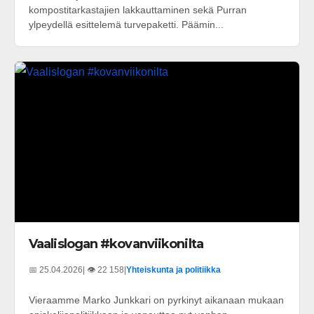
kompostitarkastajien lakkauttaminen sekä Purran
ylpeydellä esittelemä turvepaketti. Päämin...
Vaalislogan #kovanviikonilta
📅 25.04.2026
| 👁️ 22 158
|
Yhteiskunta ja politiikka
Vieraamme Marko Junkkari on pyrkinyt aikanaan mukaan