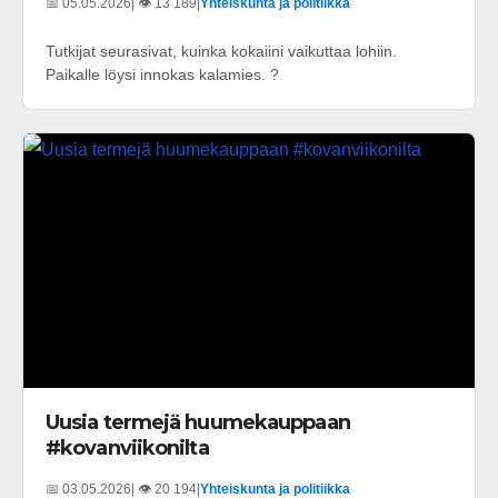
📅 05.05.2026
| 👁️ 13 189
|
Yhteiskunta ja politiikka
Tutkijat seurasivat, kuinka kokaiini vaikuttaa lohiin.
Paikalle löysi innokas kalamies. ?
Uusia termejä huumekauppaan
#kovanviikonilta
📅 03.05.2026
| 👁️ 20 194
|
Yhteiskunta ja politiikka