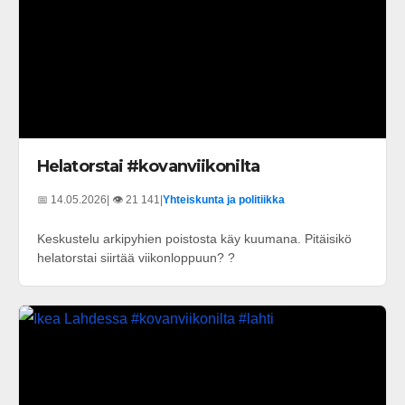
Helatorstai #kovanviikonilta
📅 14.05.2026
| 👁️ 21 141
|
Yhteiskunta ja politiikka
Keskustelu arkipyhien poistosta käy kuumana. Pitäisikö
helatorstai siirtää viikonloppuun? ?