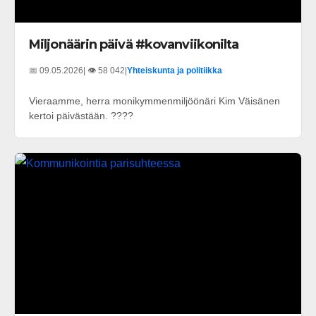
Miljonäärin päivä #kovanviikonilta
📅 09.05.2026
| 👁️ 58 042
|
Yhteiskunta ja politiikka
Vieraamme, herra monikymmenmiljöönäri Kim Väisänen
kertoi päivästään. ????