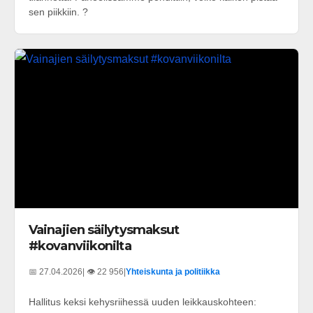
sen piikkiin. ?
Vainajien säilytysmaksut
#kovanviikonilta
📅 27.04.2026
| 👁️ 22 956
|
Yhteiskunta ja politiikka
Hallitus keksi kehysriihessä uuden leikkauskohteen: