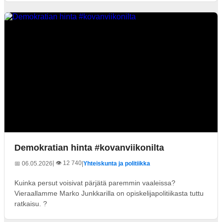
Demokratian hinta #kovanviikonilta
| 👁️ 12 740
📅 06.05.2026
|
Yhteiskunta ja politiikka
Kuinka persut voisivat pärjätä paremmin vaaleissa?
Vieraallamme Marko Junkkarilla on opiskelijapolitiikasta tuttu
ratkaisu. ?