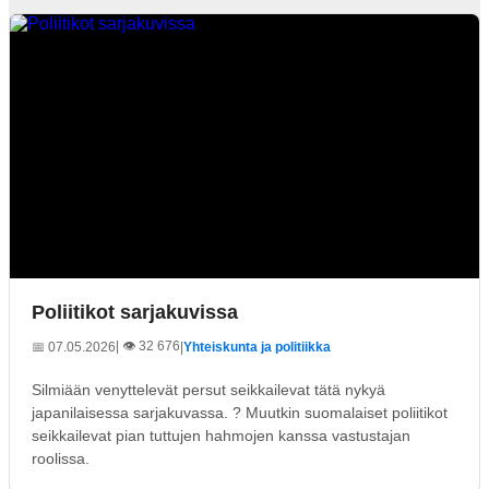
Poliitikot sarjakuvissa
| 👁️ 32 676
📅 07.05.2026
|
Yhteiskunta ja politiikka
Silmiään venyttelevät persut seikkailevat tätä nykyä
japanilaisessa sarjakuvassa. ? Muutkin suomalaiset poliitikot
seikkailevat pian tuttujen hahmojen kanssa vastustajan
roolissa.