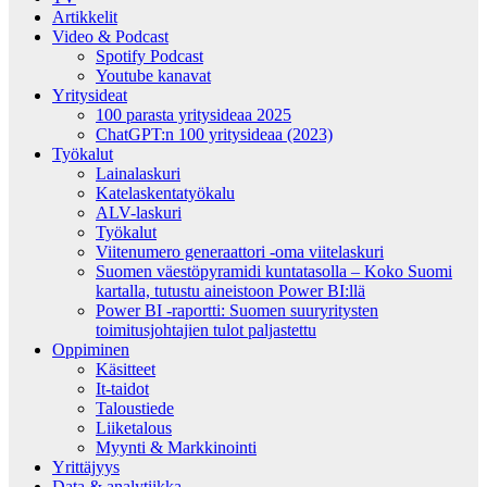
Artikkelit
Video & Podcast
Spotify Podcast
Youtube kanavat
Yritysideat
100 parasta yritysideaa 2025
ChatGPT:n 100 yritysideaa (2023)
Työkalut
Lainalaskuri
Katelaskentatyökalu
ALV-laskuri
Työkalut
Viitenumero generaattori -oma viitelaskuri
Suomen väestöpyramidi kuntatasolla – Koko Suomi
kartalla, tutustu aineistoon Power BI:llä
Power BI -raportti: Suomen suuryritysten
toimitusjohtajien tulot paljastettu
Oppiminen
Käsitteet
It-taidot
Taloustiede
Liiketalous
Myynti & Markkinointi
Yrittäjyys
Data & analytiikka