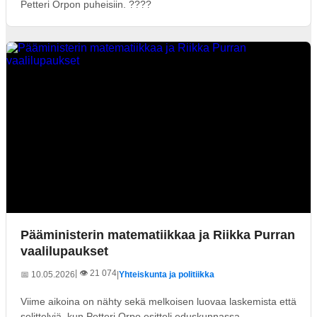
Petteri Orpon puheisiin. ????
Pääministerin matematiikkaa ja Riikka Purran
vaalilupaukset
| 👁️ 21 074
📅 10.05.2026
|
Yhteiskunta ja politiikka
Viime aikoina on nähty sekä melkoisen luovaa laskemista että
selittelyjä, kun Petteri Orpo esitteli eduskunnassa