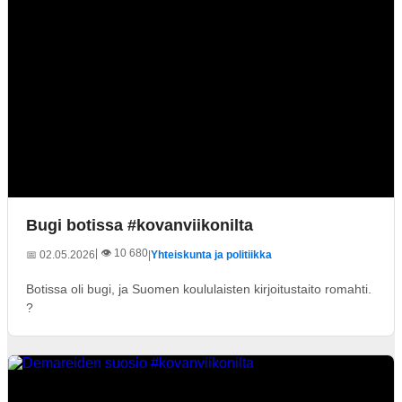
Bugi botissa #kovanviikonilta
| 👁️ 10 680
📅 02.05.2026
|
Yhteiskunta ja politiikka
Botissa oli bugi, ja Suomen koululaisten kirjoitustaito romahti.
?