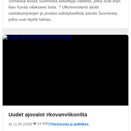
Somessa leviää Suomesta keksittyjä väitteitä, jotka ovat ihan
liian hyvää ollakseen totta. ? Ulkoministeriö aloitti
vastakampanjan ja postasi edistyksellisiä asioita Suomesta,
jotka ovat täyttä faktaa...
Uudet ajovalot #kovanviikonilta
| 👁️ 14 400
📅 11.05.2026
|
Yhteiskunta ja politiikka