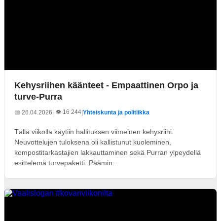
Kehysriihen käänteet - Empaattinen Orpo ja
turve-Purra
| 👁️ 16 244
📅 26.04.2026
|
Yhteiskunta ja politiikka
Tällä viikolla käytiin hallituksen viimeinen kehysriihi.
Neuvottelujen tuloksena oli kallistunut kuoleminen,
kompostitarkastajien lakkauttaminen sekä Purran ylpeydellä
esittelemä turvepaketti. Päämin...