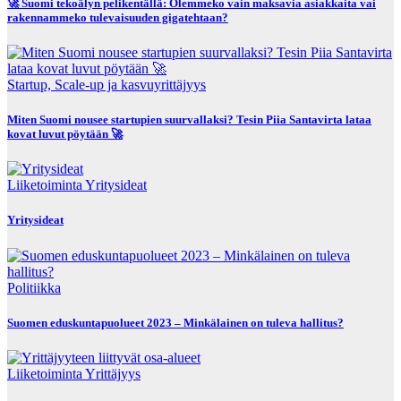
🚀 Suomi tekoälyn pelikentällä: Olemmeko vain maksavia asiakkaita vai
rakennammeko tulevaisuuden gigatehtaan?
Startup, Scale-up ja kasvuyrittäjyys
Miten Suomi nousee startupien suurvallaksi? Tesin Piia Santavirta lataa
kovat luvut pöytään 🚀
Liiketoiminta
Yritysideat
Yritysideat
Politiikka
Suomen eduskuntapuolueet 2023 – Minkälainen on tuleva hallitus?
Liiketoiminta
Yrittäjyys