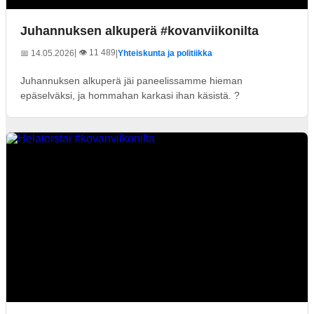
Juhannuksen alkuperä #kovanviikonilta
| 👁️ 11 489
📅 14.05.2026
|
Yhteiskunta ja politiikka
Juhannuksen alkuperä jäi paneelissamme hieman
epäselväksi, ja hommahan karkasi ihan käsistä. ?