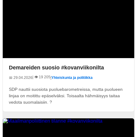
Demareiden suosio #kovanviikonilta
| 👁️ 19 205
📅 29.04.2026
|
Yhteiskunta ja politiikka
SDP nauttii suosiota puoluebarometreissa, mutta puolueen
linjaa on moitittu epäselväksi. Toisaalta hähmäisyys taitaa
vedota suomalaisiin. ?