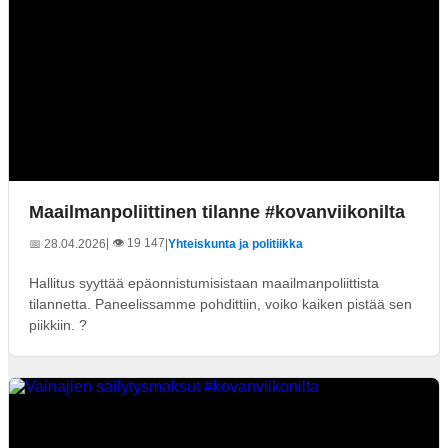
Maailmanpoliittinen tilanne #kovanviikonilta
| 👁️ 19 147
📅 28.04.2026
|
Yhteiskunta ja politiikka
Hallitus syyttää epäonnistumisistaan maailmanpoliittista
tilannetta. Paneelissamme pohdittiin, voiko kaiken pistää sen
piikkiin. ?