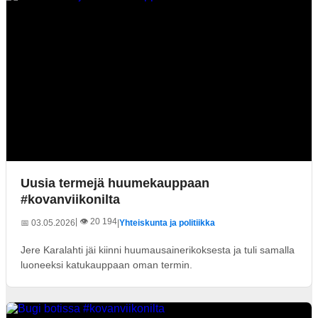
Uusia termejä huumekauppaan
#kovanviikonilta
| 👁️ 20 194
📅 03.05.2026
|
Yhteiskunta ja politiikka
Jere Karalahti jäi kiinni huumausainerikoksesta ja tuli samalla
luoneeksi katukauppaan oman termin.