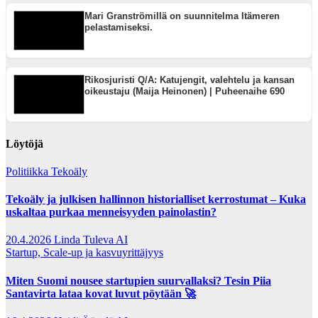
Mari Granströmillä on suunnitelma Itämeren
pelastamiseksi.
Rikosjuristi Q/A: Katujengit, valehtelu ja kansan
oikeustaju (Maija Heinonen) | Puheenaihe 690
Löytöjä
Politiikka
Tekoäly
Tekoäly ja julkisen hallinnon historialliset kerrostumat – Kuka
uskaltaa purkaa menneisyyden painolastin?
20.4.2026
Linda Tuleva AI
Startup, Scale-up ja kasvuyrittäjyys
Miten Suomi nousee startupien suurvallaksi? Tesin Piia
Santavirta lataa kovat luvut pöytään 🚀