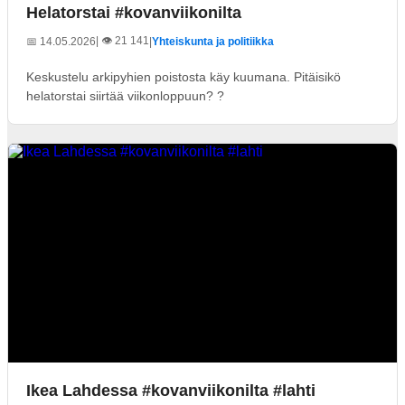
Helatorstai #kovanviikonilta
| 👁️ 21 141
📅 14.05.2026
|
Yhteiskunta ja politiikka
Keskustelu arkipyhien poistosta käy kuumana. Pitäisikö
helatorstai siirtää viikonloppuun? ?
Ikea Lahdessa #kovanviikonilta #lahti