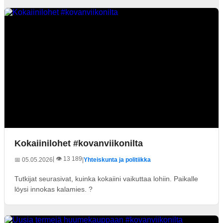
Kokaiinilohet #kovanviikonilta
| 👁️ 13 189
📅 05.05.2026
|
Yhteiskunta ja politiikka
Tutkijat seurasivat, kuinka kokaiini vaikuttaa lohiin. Paikalle
löysi innokas kalamies. ?