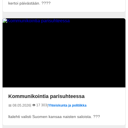
kertoi päivästään. ????
Kommunikointia parisuhteessa
| 👁️ 17 303
📅 08.05.2026
|
Yhteiskunta ja politiikka
ltalehti valisti Suomen kansaa naisten saloista. ???