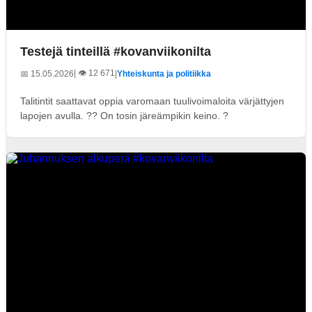
Testejä tinteillä #kovanviikonilta
| 👁️ 12 671
📅 15.05.2026
|
Yhteiskunta ja politiikka
Talitintit saattavat oppia varomaan tuulivoimaloita värjättyjen
lapojen avulla. ?? On tosin järeämpikin keino. ?