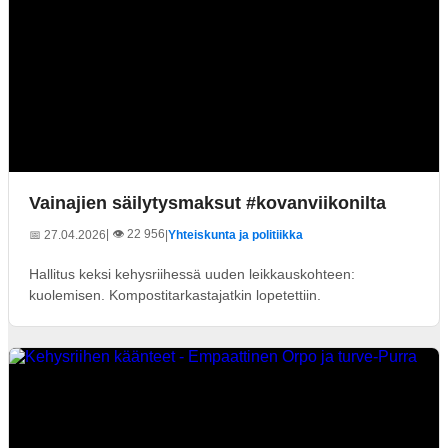
Vainajien säilytysmaksut #kovanviikonilta
| 👁️ 22 956
📅 27.04.2026
|
Yhteiskunta ja politiikka
Hallitus keksi kehysriihessä uuden leikkauskohteen:
kuolemisen. Kompostitarkastajatkin lopetettiin.