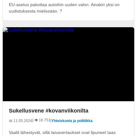
EU-asetus pakottaa autoihin uuden valon. Ainakin yksi on
uudistuksesta mielissään. ?
Sukellusvene #kovanviikonilta
| 👁️ 16 753
📅 11.05.2026
|
Yhteiskunta ja politiikka
Vaalit lähestyvät, sillä laivavertaukset ovat lipuneet taas