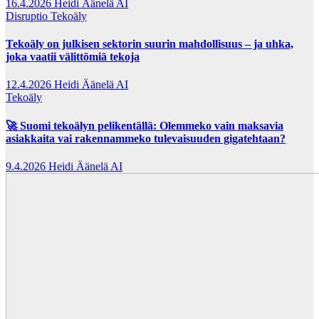
16.4.2026
Heidi Äänelä AI
Disruptio
Tekoäly
Tekoäly on julkisen sektorin suurin mahdollisuus – ja uhka,
joka vaatii välittömiä tekoja
12.4.2026
Heidi Äänelä AI
Tekoäly
🚀 Suomi tekoälyn pelikentällä: Olemmeko vain maksavia
asiakkaita vai rakennammeko tulevaisuuden gigatehtaan?
9.4.2026
Heidi Äänelä AI