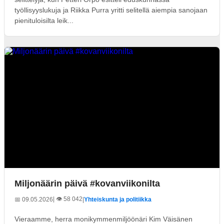
työllisyyslukuja ja Riikka Purra yritti selitellä aiempia sanojaan
pienituloisilta leik...
Miljonäärin päivä #kovanviikonilta
| 👁️ 58 042
📅 09.05.2026
|
Yhteiskunta ja politiikka
Vieraamme, herra monikymmenmiljöönäri Kim Väisänen