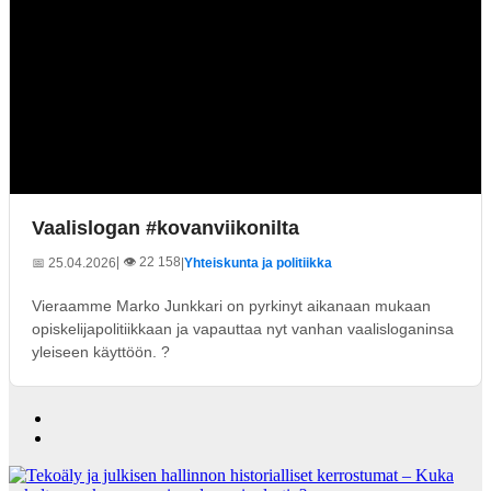
Vaalislogan #kovanviikonilta
| 👁️ 22 158
📅 25.04.2026
|
Yhteiskunta ja politiikka
Vieraamme Marko Junkkari on pyrkinyt aikanaan mukaan
opiskelijapolitiikkaan ja vapauttaa nyt vanhan vaalisloganinsa
yleiseen käyttöön. ?