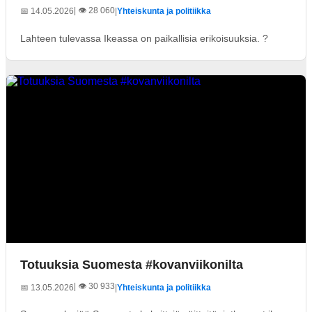
| 👁️ 28 060
📅 14.05.2026
|
Yhteiskunta ja politiikka
Lahteen tulevassa Ikeassa on paikallisia erikoisuuksia. ?
Totuuksia Suomesta #kovanviikonilta
| 👁️ 30 933
📅 13.05.2026
|
Yhteiskunta ja politiikka