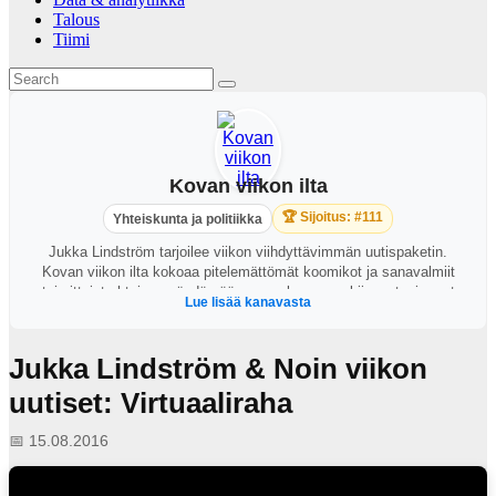
Talous
Tiimi
Kovan viikon ilta
🏆 Sijoitus: #111
Yhteiskunta ja politiikka
Jukka Lindström tarjoilee viikon viihdyttävimmän uutispaketin.
Kovan viikon ilta kokoaa pitelemättömät koomikot ja sanavalmiit
toimittajat yhteisen pöydän ääreen perkaamaan kiinnostavimmat
Lue lisää kanavasta
ajankohtaiset puheenaiheet. https://areena.yle.fi/1-64828919?
t=tulevat-jaksot
Jukka Lindström & Noin viikon
uutiset: Virtuaaliraha
📅 15.08.2016