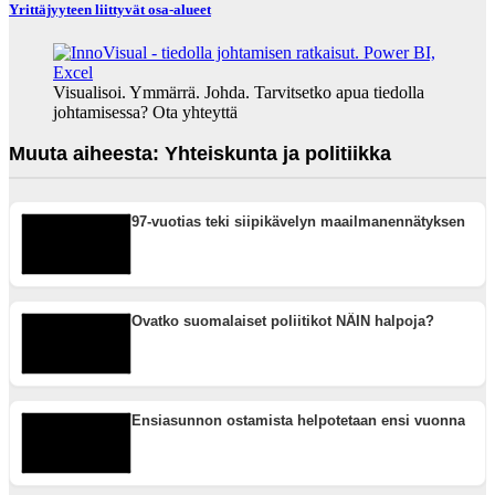
Yrittäjyyteen liittyvät osa-alueet
Visualisoi. Ymmärrä. Johda. Tarvitsetko apua tiedolla
johtamisessa? Ota yhteyttä
Muuta aiheesta: Yhteiskunta ja politiikka
97-vuotias teki siipikävelyn maailmanennätyksen
Ovatko suomalaiset poliitikot NÄIN halpoja?
Ensiasunnon ostamista helpotetaan ensi vuonna