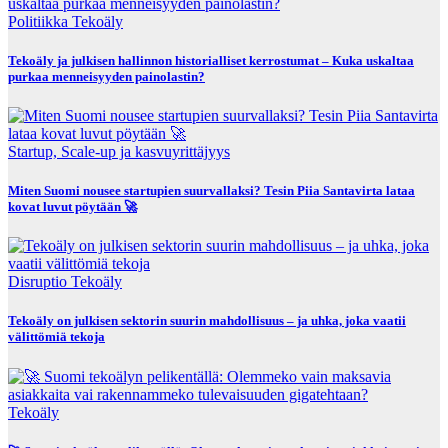
Politiikka
Tekoäly
Tekoäly ja julkisen hallinnon historialliset kerrostumat – Kuka uskaltaa
purkaa menneisyyden painolastin?
Startup, Scale-up ja kasvuyrittäjyys
Miten Suomi nousee startupien suurvallaksi? Tesin Piia Santavirta lataa
kovat luvut pöytään 🚀
Disruptio
Tekoäly
Tekoäly on julkisen sektorin suurin mahdollisuus – ja uhka, joka vaatii
välittömiä tekoja
Tekoäly